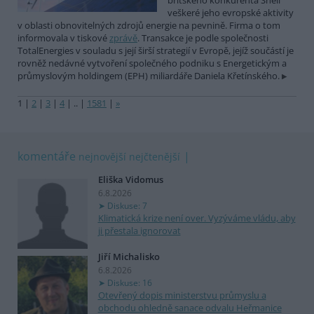
britského konkurenta Shell
veškeré jeho evropské aktivity
v oblasti obnovitelných zdrojů energie na pevnině. Firma o tom
informovala v tiskové
zprávě
. Transakce je podle společnosti
TotalEnergies v souladu s její širší strategií v Evropě, jejíž součástí je
rovněž nedávné vytvoření společného podniku s Energetickým a
průmyslovým holdingem (EPH) miliardáře Daniela Křetínského.
1
|
2
|
3
|
4
|
..
|
1581
|
»
komentáře
nejnovější
nejčtenější
Eliška Vidomus
6.8.2026
Diskuse: 7
Klimatická krize není over. Vyzýváme vládu, aby
ji přestala ignorovat
Jiří Michalisko
6.8.2026
Diskuse: 16
Otevřený dopis ministerstvu průmyslu a
obchodu ohledně sanace odvalu Heřmanice