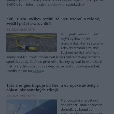
CHKO o tom informovala na
webových
stránkách.
Kvůli suchu Vyškov rozšířil zálivku stromů a zeleně,
zvýšil i počet pracovníků
4.8.2026 00:15 (
ČTK
)
Kvůli přetrvávajícímu suchu
zvýšil Vyškov počet
pracovníků, kteří se starají o
zalévání stromů a zeleně.
Suchem nejvíc trpí břízy a
smrky. Kvůli nutnosti zavlažovat letos i tříleté dřeviny, vzrostla
spotřeba vody. Zatímco před několika lety by stačilo okolo šesti
metrů krychlových vody za den, teď je to zhruba dvojnásobek,
uvedlo město na
webu
.
TotalEnergies kupuje od Shellu evropské aktivity v
oblasti obnovitelných zdrojů
3.8.2026 19:17 (
ČTK
)
Francouzská energetická
společnost TotalEnergies se
dohodla, že koupí od