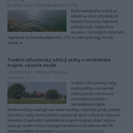
6.8.2026 14:24 | ČESKÉ BUDĚJOVICE (
ČTK
)
Kvůli nedostatku srážek je
téměř ve všech jihočeských
řekách historicky nejmenší
průtok vody. Nejhorší je
situace v rovinatých oblastech,
například na Českobudějovicku. ČTK to řekl hydrolog Tomáš
Vlasák.
Tradiční záhumenky udržují ptáky v zemědělské
krajině, ukázala studie
6.8.2026 01:23 | PRAHA (
ČTK/Ekolist
)
Diskuse: 12
Tradiční záhumenky, tedy
malá políčka, významně
zvyšují počet i druhovou
rozmanitost ptáků v
zemědělské krajině.
Biodiverzitě prospívají také staré stodoly, otevřené půdy, pestré
zahrady a sady, které ptákům poskytují úkryt i vhodná místa ke
hnízdění. V jednolité zemědělské krajině naopak ptáků ubývá,
ukazuje studie Ústavu biologie obratlovců Akademie věd ČR,
kterou publikoval časopis
Agriculture, Ecosystems and