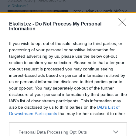
5.8.2026 10:26 | PARDUBICE (
ČTK
)
Diskuse: 1
Potok Bylanka v Pardubicích v
důsledku dlouhodobě nízkých
průtoků a suchého počasí
Ekolist.cz -
Do Not Process My Personal
vyschl. Městský obvod VI chce
Information
využít období bez vody k
vyčištění koryta, a obrátil se proto se žádostí na správce toku,
Povodí Labe. Organizace ale požadavek odmítla s tím, že údržbu
If you wish to opt-out of the sale, sharing to third parties, or
dělala už v červnu a další zásah v tuto chvíli neplánuje, zjistila ČTK.
processing of your personal or sensitive information for
targeted advertising by us, please use the below opt-out
section to confirm your selection. Please note that after your
opt-out request is processed you may continue seeing
Červený chce peníze ušetřené za rekultivaci rozdělit
interest-based ads based on personal information utilized by
obcím podle původní dohody
us or personal information disclosed to third parties prior to
5.8.2026 01:29 (
ČTK
)
your opt-out. You may separately opt-out of the further
Diskuse: 2
disclosure of your personal information by third parties on the
Ministr životního prostředí
Igor Červený (Motoristé) chce
IAB’s list of downstream participants. This information may
peníze, které Severní
also be disclosed by us to third parties on the
IAB’s List of
energetická ušetřila na
Downstream Participants
that may further disclose it to other
rekultivacích hnědouhelného
third parties.
lomu ČSA na Mostecku, rozdělit obcím podle původní dohody.
Uvedl to na síti
X
. Původně chtěla Severní energetická dát peníze
Personal Data Processing Opt Outs
obcím prostřednictvím Státního fondu životního prostředí (SFŽP),