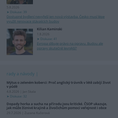
5.8.2026
Diskuse: 39
Dostupné bydlení nevyřeší jen nová výstavba. Česko musí lépe
využít renovace stávajících budov
Kilian Kaminski
1.8.2026
Diskuse: 41
Evropa slibuje právo na opravu. Budou ale
opravy skutečně levnější?
rady a návody
Mýtus o zeleném koberci: Proč anglický trávník v létě zabíjí život
v půdě
4.8.2026 | Jan Skala
Diskuse: 32
Dopady horka a sucha na přírodu jsou kritické. ČSOP ukazuje,
jak může žíznivé krajině a živočichům pomoci veřejnost i obce
29.7.2026 | Zuzana Kučerová