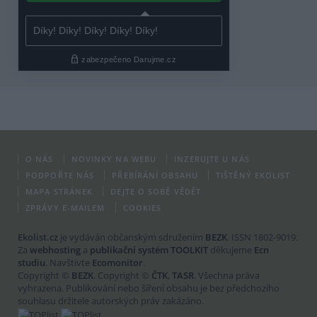
O NÁS
NOVINKY NA WEBU
INZERUJTE U NÁS
PODPOŘTE NÁS
PŘEBÍRÁNÍ OBSAHU
TIŠTĚNÝ EKOLIST
MAPA STRÁNEK
DEJTE O SOBĚ VĚDĚT
ZPRÁVY E-MAILEM
COOKIES
Ekolist.cz
je vydáván občanským sdružením
BEZK
. ISSN 1802-9019.
Za
webhosting
a
publikační systém TOOLKIT
děkujeme
Ecn
studiu
. Navštivte
Ecomonitor
.
Copyright ©
BEZK
. Copyright ©
ČTK
,
TASR
. Všechna práva
vyhrazena. Publikování nebo šíření obsahu je bez předchozího
souhlasu držitele autorských práv zakázáno.