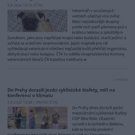
6.8.2026 15:15 (
ČTK
)
Veterináři v současných
vedrech ošetřují více zvířat.
Mezi nejrizikovější skupiny
podle nich patří plemena psů s
krátkou lebkou a zploštělým
čumákem, jako jsou například mopsi nebo buldočci, starší jedinci a
zvířata se srdečním onemocněním. Jejich majitelé pro ně
vyhledávají veterinární ošetření nejčastěji kvůli přehřátí organismu,
dehydrataci nebo kolapsu. ČTK to sdělila viceprezidentka Komory
veterinárních lékařů ČR Kateřina Valdhans.
reklama
Do Prahy dorazili jezdci cyklistické štafety, míří na
konferenci o klimatu
6.8.2026 15:08 | PRAHA (
ČTK
)
Do Prahy dnes dorazili jezdci
mezinárodní cyklistické štafety
COP Bike Ride. Účastníci
vyrazili z brazilského Belému,
kde se konala poslední
konference smluvních stran Rámcové úmluvy Organizace