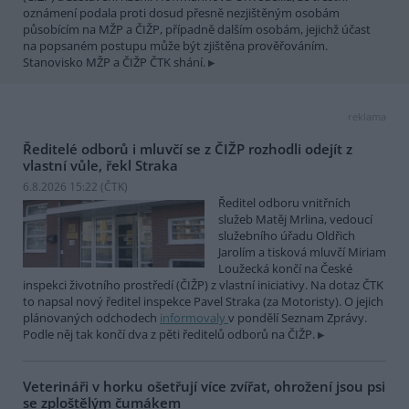
oznámení podala proti dosud přesně nezjištěným osobám
působícím na MŽP a ČIŽP, případně dalším osobám, jejichž účast
na popsaném postupu může být zjištěna prověřováním.
Stanovisko MŽP a ČIŽP ČTK shání.
reklama
Ředitelé odborů i mluvčí se z ČIŽP rozhodli odejít z
vlastní vůle, řekl Straka
6.8.2026 15:22 (
ČTK
)
Ředitel odboru vnitřních
služeb Matěj Mrlina, vedoucí
služebního úřadu Oldřich
Jarolím a tisková mluvčí Miriam
Loužecká končí na České
inspekci životního prostředí (ČIŽP) z vlastní iniciativy. Na dotaz ČTK
to napsal nový ředitel inspekce Pavel Straka (za Motoristy). O jejich
plánovaných odchodech
informovaly
v pondělí Seznam Zprávy.
Podle něj tak končí dva z pěti ředitelů odborů na ČIŽP.
Veterináři v horku ošetřují více zvířat, ohrožení jsou psi
se zploštělým čumákem