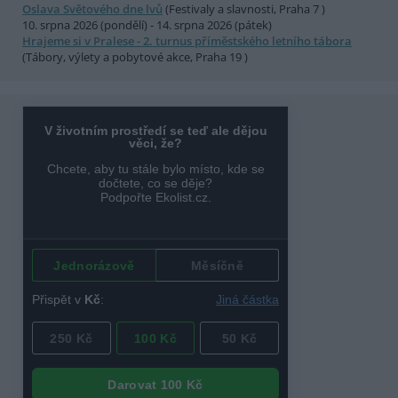
Oslava Světového dne lvů
(Festivaly a slavnosti, Praha 7 )
10. srpna 2026 (pondělí) - 14. srpna 2026 (pátek)
Hrajeme si v Pralese - 2. turnus příměstského letního tábora
(Tábory, výlety a pobytové akce, Praha 19 )