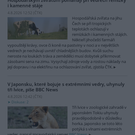
Hospodářským zvířatům pomáhají při vedrech remízky
i kamenné stáje
4.8.2026 12:52 (
ČTK
)
Hospodářská zvířata na jihu
Čech se při tropických
teplotách ochlazují v
remízkách i kamenných stájích.
Někteří jihočeští farmáři
vypouštějí krávy, ovce či koně na pastviny v noci a v největších
vedrech je nechávají uvnitř chladnějších budov. Kvůli suchu
neroste na loukách tráva a zemědělci musí dobytek přikrmovat
zásobami sena na zimu. Vysychají zdroje vody a rostou náklady na
její dopravu i na elektřinu na ochlazování zvířat, zjistila ČTK.
V Japonsku, které bojuje s extrémními vedry, uhynuly
tři lvice, píše BBC News
4.8.2026 12:42 (
ČTK
)
Diskuse: 2
Tři lvice v zoologické zahradě v
japonském Tokiu uhynuly
pravděpodobně v důsledku
horka. Japonsko se toto léto
potýká s vlnami extrémních
veder, napsal zpravodajský server
BBC News
.