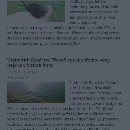
Kvůli vysokým letním
teplotám pracovníci pražské
záchranné stanice pro volně
žijící živočichy přijímají více
zvířat, nejčastěji
dehydratovaná a vysílená mláďata ptáků nebo veverek. ČTK to
sdělila mluvčí stanice Petra Fišerová. Během současné vlny veder
stanice denně ošetří desítky živočichů, při první letošní vlně horka
jich za jeden týden přijali rekordních 578.
V rybnících Rybářství Třeboň vyschla třetina vody,
nejvíce v historii firmy
5.8.2026 15:42 (
ČTK
)
Diskuse: 1
V rybnících Rybářství Třeboň,
které hospodaří na 8000
hektarech vodní plochy, chybí
více než třetina vody. Oproti
běžnému zdržovaném objemu
75 milionů metrů krychlových vody je v rybnících o 28 milionů
metrů krychlových vody méně. Každý týden se kvůli extrémně
vysokým teplotám a nedostatku srážek odpaří další 2,5 procenta.
Kvůli suchu začali rybáři s výlovy některých rybníků předčasně,
protože by jinak ryby uhynuly, řekl provozní ředitel Rybářství