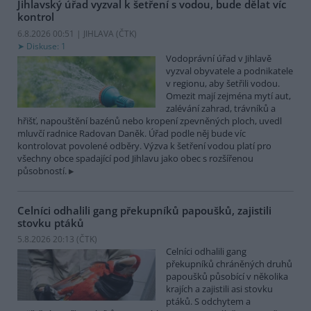
Jihlavský úřad vyzval k šetření s vodou, bude dělat víc
kontrol
6.8.2026 00:51 | JIHLAVA (
ČTK
)
Diskuse: 1
Vodoprávní úřad v Jihlavě
vyzval obyvatele a podnikatele
v regionu, aby šetřili vodou.
Omezit mají zejména mytí aut,
zalévání zahrad, trávníků a
hřišť, napouštění bazénů nebo kropení zpevněných ploch, uvedl
mluvčí radnice Radovan Daněk. Úřad podle něj bude víc
kontrolovat povolené odběry. Výzva k šetření vodou platí pro
všechny obce spadající pod Jihlavu jako obec s rozšířenou
působností.
Celníci odhalili gang překupníků papoušků, zajistili
stovku ptáků
5.8.2026 20:13 (
ČTK
)
Celníci odhalili gang
překupníků chráněných druhů
papoušků působící v několika
krajích a zajistili asi stovku
ptáků. S odchytem a