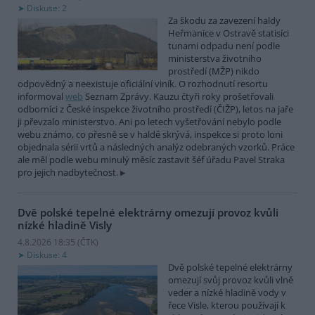
Diskuse: 2
Za škodu za zavezení haldy
Heřmanice v Ostravě statisíci
tunami odpadu není podle
ministerstva životního
prostředí (MŽP) nikdo
odpovědný a neexistuje oficiální viník. O rozhodnutí resortu
informoval
web
Seznam Zprávy. Kauzu čtyři roky prošetřovali
odborníci z České inspekce životního prostředí (ČIŽP), letos na jaře
ji převzalo ministerstvo. Ani po letech vyšetřování nebylo podle
webu známo, co přesně se v haldě skrývá, inspekce si proto loni
objednala sérii vrtů a následných analýz odebraných vzorků. Práce
ale měl podle webu minulý měsíc zastavit šéf úřadu Pavel Straka
pro jejich nadbytečnost.
Dvě polské tepelné elektrárny omezují provoz kvůli
nízké hladině Visly
4.8.2026 18:35 (
ČTK
)
Diskuse: 4
Dvě polské tepelné elektrárny
omezují svůj provoz kvůli vlně
veder a nízké hladině vody v
řece Visle, kterou používají k