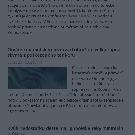
spojených národů (OSN) o změně klimatu, a míří do turecké
Antalye, v níž se v listopadu uskuteční 31. konference. Cílem
cyklistů je dopravit na konferenci
deset návrhů
na podporu
cyklistické dopravy. V Praze stráví necelé tři dny. Včera večer
osobně přivítala náměstkyně primátora hl. m. Prahy Jana
Komrsková.
Ománskou mořskou rezervaci ohrožuje velká ropná
skvrna z poškozeného tankeru
6.8.2026 15:03 (
ČTK
)
Bezprostřední ekologická
katastrofa ohrožuje přírodní
rezervaci v Ománu, v jejíž
blízkosti se rozšířila velká
ropná skvrna. Ropa unikla z
lodi, u níž panuje podezření, že patří do takzvané ruské stínové
flotily. S odkazem na sdělení ekologické organizace Greenpeace a
nizozemské nevládní organizace PAX o tom dnes informovala
agentura AFP.
Kvůli nedostatku deště mají jihočeské řeky minimální
průtoky