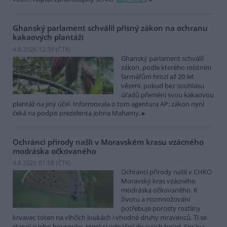
Ghanský parlament schválil přísný zákon na ochranu
kakaových plantáží
4.8.2026 12:39 (
ČTK
)
Ghanský parlament schválil
zákon, podle kterého místním
farmářům hrozí až 20 let
vězení, pokud bez souhlasu
úřadů přemění svou kakaovou
plantáž na jiný účel. Informovala o tom agentura AP; zákon nyní
čeká na podpis prezidenta Johna Mahamy.
Ochránci přírody našli v Moravském krasu vzácného
modráska očkovaného
4.8.2026 01:58 (
ČTK
)
Ochránci přírody našli v CHKO
Moravský kras vzácného
modráska očkovaného. K
životu a rozmnožování
potřebuje porosty rostliny
krvavec toten na vlhčích loukách i vhodné druhy mravenců. Ti se
starají o jeho housenky, které si odnášejí do svých hnízd. Správa