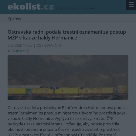
☰
/
zpravodajství
/
zprávy
Zprávy
Ostravská radní podala trestní oznámení za postup
MŽP v kauze haldy Heřmanice
6.8.2026 17:50 | OSTRAVA (
ČTK
)
Diskuse: 2
Ostravská radní a poslankyně Pirátů Andrea Hoffmannová podala
trestní oznámení za postup ministerstva životního prostředí (MŽP)
v kauze haldy Heřmanice. Vyplývá to ze zprávy, kterou ČTK
poskytla Česká pirátská strana. Požaduje, aby policie prověřila
okolnosti odebrání případu České inspekci životního prostředí
(ČIŽP) a zastavení řízení. Hoffmannová ČTK sdělila, že trestní