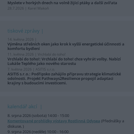
Myslete v horkých dnech na volně žijící ptáky a další zvířata
28.7.2026 | Karel Makoň
tiskové zprávy
14. května 2026 |
Výměna střešních oken jako krok k vyšší energetické účinnosti a
komfortu bydlení
11. května 2026 |
Vrchlabí do toho!
Vrchlabí do toho!: Vrchlabí do toho! chce vyhrát volby. Nabízí
Lukáše Teplého jako nového starostu
7. května 2026 |
ASITIS s.r.o.
ASITIS s.r.o.: Podřipsko zahájilo přípravu strategie klimatické
odolnosti. Projekt Pathways2Resilience propojil adaptaci
krajiny s budoucími investicemi.
kalendář akcí
8. srpna 2026 (sobota) 14:00 - 15:00
Komentované prohlídky výstavy Rostlinná Odysea
(Přednášky a
diskuse, )
9. srpna 2026 (neděle) 10:00 - 16:00