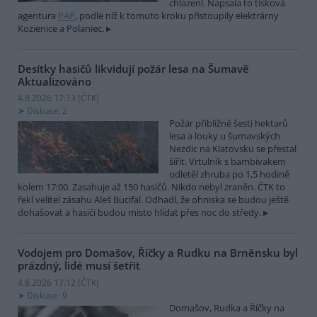
chlazení. Napsala to tisková
agentura
PAP
, podle níž k tomuto kroku přistoupily elektrárny
Kozienice a Polaniec.
Desítky hasičů likvidují požár lesa na Šumavě
Aktualizováno
4.8.2026 17:13 (
ČTK
)
Diskuse: 2
Požár přibližně šesti hektarů
lesa a louky u šumavských
Nezdic na Klatovsku se přestal
šířit. Vrtulník s bambivakem
odletěl zhruba po 1,5 hodině
kolem 17:00. Zasahuje až 150 hasičů. Nikdo nebyl zraněn. ČTK to
řekl velitel zásahu Aleš Bucifal. Odhadl, že ohniska se budou ještě
dohašovat a hasiči budou místo hlídat přes noc do středy.
Vodojem pro Domašov, Říčky a Rudku na Brněnsku byl
prázdný, lidé musí šetřit
4.8.2026 17:12 (
ČTK
)
Diskuse: 9
Domašov, Rudka a Říčky na