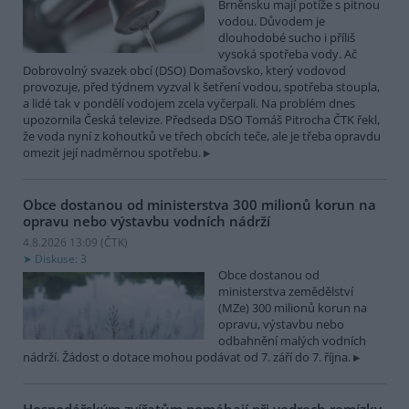
Brněnsku mají potíže s pitnou
vodou. Důvodem je
dlouhodobé sucho i příliš
vysoká spotřeba vody. Ač
Dobrovolný svazek obcí (DSO) Domašovsko, který vodovod
provozuje, před týdnem vyzval k šetření vodou, spotřeba stoupla,
a lidé tak v pondělí vodojem zcela vyčerpali. Na problém dnes
upozornila Česká televize. Předseda DSO Tomáš Pitrocha ČTK řekl,
že voda nyní z kohoutků ve třech obcích teče, ale je třeba opravdu
omezit její nadměrnou spotřebu.
Obce dostanou od ministerstva 300 milionů korun na
opravu nebo výstavbu vodních nádrží
4.8.2026 13:09 (
ČTK
)
Diskuse: 3
Obce dostanou od
ministerstva zemědělství
(MZe) 300 milionů korun na
opravu, výstavbu nebo
odbahnění malých vodních
nádrží. Žádost o dotace mohou podávat od 7. září do 7. října.