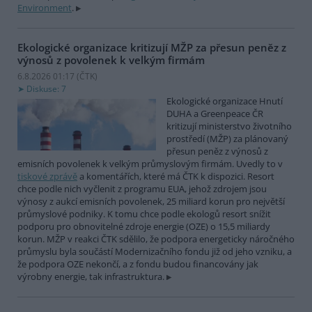
Environment
.
Ekologické organizace kritizují MŽP za přesun peněz z
výnosů z povolenek k velkým firmám
6.8.2026 01:17 (
ČTK
)
Diskuse: 7
Ekologické organizace Hnutí
DUHA a Greenpeace ČR
kritizují ministerstvo životního
prostředí (MŽP) za plánovaný
přesun peněz z výnosů z
emisních povolenek k velkým průmyslovým firmám. Uvedly to v
tiskové zprávě
a komentářích, které má ČTK k dispozici. Resort
chce podle nich vyčlenit z programu EUA, jehož zdrojem jsou
výnosy z aukcí emisních povolenek, 25 miliard korun pro největší
průmyslové podniky. K tomu chce podle ekologů resort snížit
podporu pro obnovitelné zdroje energie (OZE) o 15,5 miliardy
korun. MŽP v reakci ČTK sdělilo, že podpora energeticky náročného
průmyslu byla součástí Modernizačního fondu již od jeho vzniku, a
že podpora OZE nekončí, a z fondu budou financovány jak
výrobny energie, tak infrastruktura.