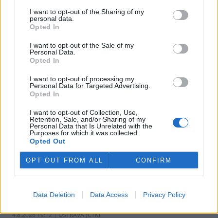
v pondělí ale společnost uvedla, že hodlá sama rozhodnout o
I want to opt-out of the Sharing of my
využití peněz a že chce ohledně výše podpory jednat přímo s
personal data.
obcemi v okolí těžební oblasti. Červeného krok překvapil, postup
Opted In
společnosti sleduje se znepokojením. Společnost patří do
energetické skupiny Sev.en, kterou vlastní Pavel Tykač.
I want to opt-out of the Sale of my
Personal Data.
Opted In
Italské zemědělce trápí listokaz japonský ničící vinice i
sady
I want to opt-out of processing my
Personal Data for Targeted Advertising.
5.8.2026 01:12 | ŘÍM (
ČTK
)
Opted In
Diskuse: 2
Duhově zelení brouci s
I want to opt-out of Collection, Use,
měňavými krovkami, jejichž
Retention, Sale, and/or Sharing of my
původní domovinou je
Personal Data that Is Unrelated with the
Japonsko, se stávají čím dál
Purposes for which it was collected.
větší hrozbou v Itálii. Rojí se po
Opted Out
sadech a vinicích a zanechávají za sebou listy s vykousanými
mřížkami, což oslabuje rostliny a snižuje úrodu, napsala agentura
OPT OUT FROM ALL
CONFIRM
AP.
Ministerstvo v kauze haldy Heřmanice rozhodlo, že
Data Deletion
Data Access
Privacy Policy
viník neexistuje
4.8.2026 19:12 | OSTRAVA (
ČTK
)