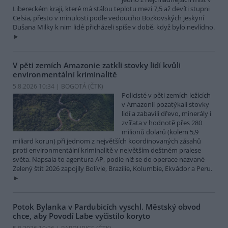
Libereckém kraji, které má stálou teplotu mezi 7,5 až devíti stupni
Celsia, přesto v minulosti podle vedoucího Bozkovských jeskyní
Dušana Milky k nim lidé přicházeli spíše v době, když bylo nevlídno.
V pěti zemích Amazonie zatkli stovky lidí kvůli
environmentální kriminalitě
5.8.2026 10:34 | BOGOTÁ (
ČTK
)
Policisté v pěti zemích ležících
v Amazonii pozatýkali stovky
lidí a zabavili dřevo, minerály i
zvířata v hodnotě přes 280
milionů dolarů (kolem 5,9
miliard korun) při jednom z největších koordinovaných zásahů
proti environmentální kriminalitě v největším deštném pralese
světa. Napsala to agentura AP, podle níž se do operace nazvané
Zelený štít 2026 zapojily Bolívie, Brazílie, Kolumbie, Ekvádor a Peru.
Potok Bylanka v Pardubicích vyschl. Městský obvod
chce, aby Povodí Labe vyčistilo koryto