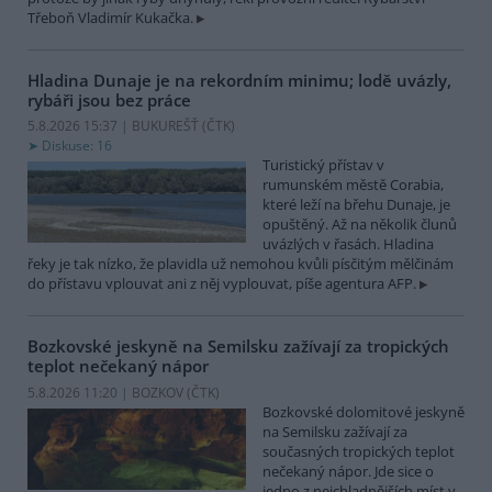
Třeboň Vladimír Kukačka.
Hladina Dunaje je na rekordním minimu; lodě uvázly,
rybáři jsou bez práce
5.8.2026 15:37 | BUKUREŠŤ (
ČTK
)
Diskuse: 16
Turistický přístav v
rumunském městě Corabia,
které leží na břehu Dunaje, je
opuštěný. Až na několik člunů
uvázlých v řasách. Hladina
řeky je tak nízko, že plavidla už nemohou kvůli písčitým mělčinám
do přístavu vplouvat ani z něj vyplouvat, píše agentura AFP.
Bozkovské jeskyně na Semilsku zažívají za tropických
teplot nečekaný nápor
5.8.2026 11:20 | BOZKOV (
ČTK
)
Bozkovské dolomitové jeskyně
na Semilsku zažívají za
současných tropických teplot
nečekaný nápor. Jde sice o
jedno z nejchladnějších míst v