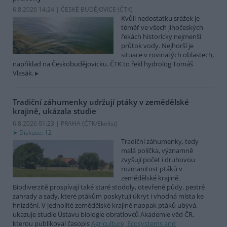
6.8.2026 14:24 | ČESKÉ BUDĚJOVICE (
ČTK
)
Kvůli nedostatku srážek je
téměř ve všech jihočeských
řekách historicky nejmenší
průtok vody. Nejhorší je
situace v rovinatých oblastech,
například na Českobudějovicku. ČTK to řekl hydrolog Tomáš
Vlasák.
Tradiční záhumenky udržují ptáky v zemědělské
krajině, ukázala studie
6.8.2026 01:23 | PRAHA (
ČTK/Ekolist
)
Diskuse: 12
Tradiční záhumenky, tedy
malá políčka, významně
zvyšují počet i druhovou
rozmanitost ptáků v
zemědělské krajině.
Biodiverzitě prospívají také staré stodoly, otevřené půdy, pestré
zahrady a sady, které ptákům poskytují úkryt i vhodná místa ke
hnízdění. V jednolité zemědělské krajině naopak ptáků ubývá,
ukazuje studie Ústavu biologie obratlovců Akademie věd ČR,
kterou publikoval časopis
Agriculture, Ecosystems and