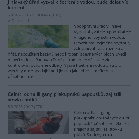
Jihlavský úřad vyzval k šetření s vodou, bude dělat víc
kontrol
6.8.2026 00:51 | JIHLAVA (
ČTK
)
Diskuse: 1
Vodoprávní úřad v Jihlavě
vyzval obyvatele a podnikatele
v regionu, aby šetřili vodou.
Omezit mají zejména mytí aut,
zalévání zahrad, trávníků a
hřišť, napouštění bazénů nebo kropení zpevněných ploch, uvedl
mluvčí radnice Radovan Daněk. Úřad podle něj bude víc
kontrolovat povolené odběry. Výzva k šetření vodou platí pro
všechny obce spadající pod Jihlavu jako obec s rozšířenou
působností.
Celníci odhalili gang překupníků papoušků, zajistili
stovku ptáků
5.8.2026 20:13 (
ČTK
)
Celníci odhalili gang
překupníků chráněných druhů
papoušků působící v několika
krajích a zajistili asi stovku
ptáků. S odchytem a