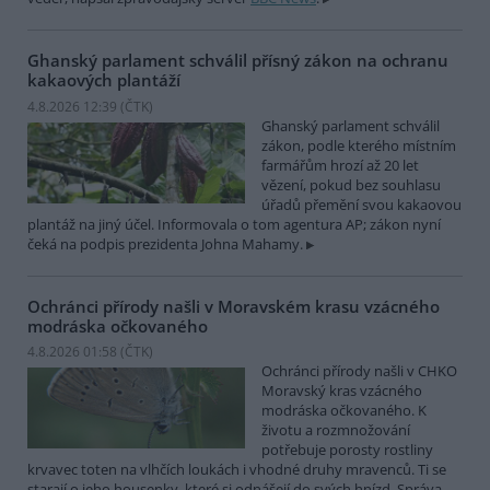
Ghanský parlament schválil přísný zákon na ochranu
kakaových plantáží
4.8.2026 12:39 (
ČTK
)
Ghanský parlament schválil
zákon, podle kterého místním
farmářům hrozí až 20 let
vězení, pokud bez souhlasu
úřadů přemění svou kakaovou
plantáž na jiný účel. Informovala o tom agentura AP; zákon nyní
čeká na podpis prezidenta Johna Mahamy.
Ochránci přírody našli v Moravském krasu vzácného
modráska očkovaného
4.8.2026 01:58 (
ČTK
)
Ochránci přírody našli v CHKO
Moravský kras vzácného
modráska očkovaného. K
životu a rozmnožování
potřebuje porosty rostliny
krvavec toten na vlhčích loukách i vhodné druhy mravenců. Ti se
starají o jeho housenky, které si odnášejí do svých hnízd. Správa