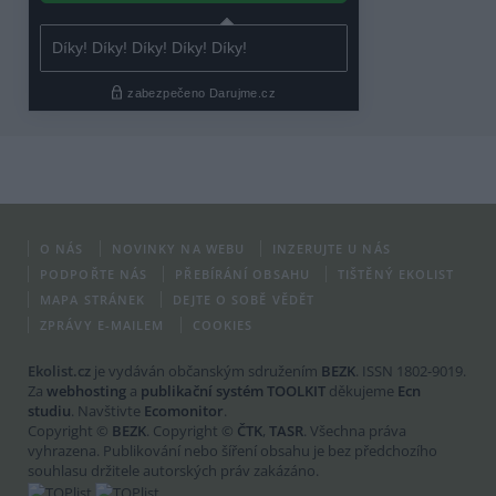
O NÁS
NOVINKY NA WEBU
INZERUJTE U NÁS
PODPOŘTE NÁS
PŘEBÍRÁNÍ OBSAHU
TIŠTĚNÝ EKOLIST
MAPA STRÁNEK
DEJTE O SOBĚ VĚDĚT
ZPRÁVY E-MAILEM
COOKIES
Ekolist.cz
je vydáván občanským sdružením
BEZK
. ISSN 1802-9019.
Za
webhosting
a
publikační systém TOOLKIT
děkujeme
Ecn
studiu
. Navštivte
Ecomonitor
.
Copyright ©
BEZK
. Copyright ©
ČTK
,
TASR
. Všechna práva
vyhrazena. Publikování nebo šíření obsahu je bez předchozího
souhlasu držitele autorských práv zakázáno.