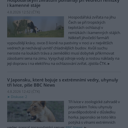
Hospodářským zvířatům pomáhají při vedrech remízky
i kamenné stáje
4.8.2026 12:52 (
ČTK
)
Hospodářská zvířata na jihu
Čech se při tropických
teplotách ochlazují v
remízkách i kamenných stájích.
Někteří jihočeští farmáři
vypouštějí krávy, ovce či koně na pastviny v noci a v největších
vedrech je nechávají uvnitř chladnějších budov. Kvůli suchu
neroste na loukách tráva a zemědělci musí dobytek přikrmovat
zásobami sena na zimu. Vysychají zdroje vody a rostou náklady na
její dopravu i na elektřinu na ochlazování zvířat, zjistila ČTK.
V Japonsku, které bojuje s extrémními vedry, uhynuly
tři lvice, píše BBC News
4.8.2026 12:42 (
ČTK
)
Diskuse: 2
Tři lvice v zoologické zahradě v
japonském Tokiu uhynuly
pravděpodobně v důsledku
horka. Japonsko se toto léto
potýká s vlnami extrémních
veder, napsal zpravodajský server
BBC News
.