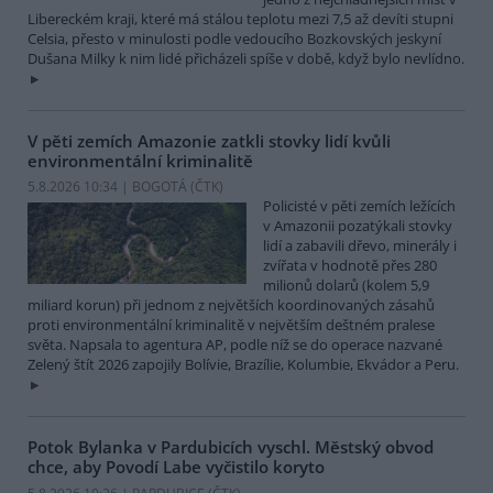
Libereckém kraji, které má stálou teplotu mezi 7,5 až devíti stupni
Celsia, přesto v minulosti podle vedoucího Bozkovských jeskyní
Dušana Milky k nim lidé přicházeli spíše v době, když bylo nevlídno.
V pěti zemích Amazonie zatkli stovky lidí kvůli
environmentální kriminalitě
5.8.2026 10:34 | BOGOTÁ (
ČTK
)
Policisté v pěti zemích ležících
v Amazonii pozatýkali stovky
lidí a zabavili dřevo, minerály i
zvířata v hodnotě přes 280
milionů dolarů (kolem 5,9
miliard korun) při jednom z největších koordinovaných zásahů
proti environmentální kriminalitě v největším deštném pralese
světa. Napsala to agentura AP, podle níž se do operace nazvané
Zelený štít 2026 zapojily Bolívie, Brazílie, Kolumbie, Ekvádor a Peru.
Potok Bylanka v Pardubicích vyschl. Městský obvod
chce, aby Povodí Labe vyčistilo koryto