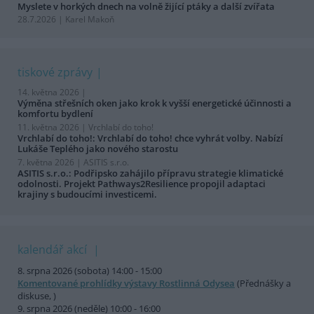
Myslete v horkých dnech na volně žijící ptáky a další zvířata
28.7.2026 | Karel Makoň
tiskové zprávy
14. května 2026 |
Výměna střešních oken jako krok k vyšší energetické účinnosti a
komfortu bydlení
11. května 2026 |
Vrchlabí do toho!
Vrchlabí do toho!: Vrchlabí do toho! chce vyhrát volby. Nabízí
Lukáše Teplého jako nového starostu
7. května 2026 |
ASITIS s.r.o.
ASITIS s.r.o.: Podřipsko zahájilo přípravu strategie klimatické
odolnosti. Projekt Pathways2Resilience propojil adaptaci
krajiny s budoucími investicemi.
kalendář akcí
8. srpna 2026 (sobota) 14:00 - 15:00
Komentované prohlídky výstavy Rostlinná Odysea
(Přednášky a
diskuse, )
9. srpna 2026 (neděle) 10:00 - 16:00