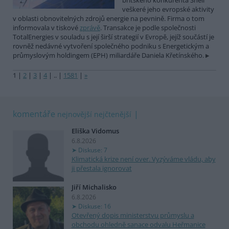
britského konkurenta Shell
veškeré jeho evropské aktivity
v oblasti obnovitelných zdrojů energie na pevnině. Firma o tom
informovala v tiskové
zprávě
. Transakce je podle společnosti
TotalEnergies v souladu s její širší strategií v Evropě, jejíž součástí je
rovněž nedávné vytvoření společného podniku s Energetickým a
průmyslovým holdingem (EPH) miliardáře Daniela Křetínského.
1
|
2
|
3
|
4
|
..
|
1581
|
»
komentáře
nejnovější
nejčtenější
Eliška Vidomus
6.8.2026
Diskuse: 7
Klimatická krize není over. Vyzýváme vládu, aby
ji přestala ignorovat
Jiří Michalisko
6.8.2026
Diskuse: 16
Otevřený dopis ministerstvu průmyslu a
obchodu ohledně sanace odvalu Heřmanice