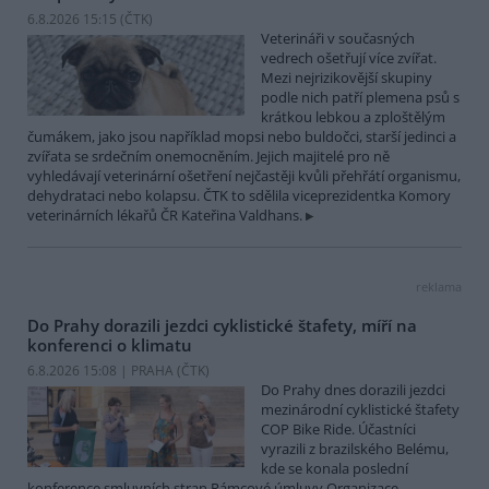
6.8.2026 15:15 (
ČTK
)
Veterináři v současných
vedrech ošetřují více zvířat.
Mezi nejrizikovější skupiny
podle nich patří plemena psů s
krátkou lebkou a zploštělým
čumákem, jako jsou například mopsi nebo buldočci, starší jedinci a
zvířata se srdečním onemocněním. Jejich majitelé pro ně
vyhledávají veterinární ošetření nejčastěji kvůli přehřátí organismu,
dehydrataci nebo kolapsu. ČTK to sdělila viceprezidentka Komory
veterinárních lékařů ČR Kateřina Valdhans.
reklama
Do Prahy dorazili jezdci cyklistické štafety, míří na
konferenci o klimatu
6.8.2026 15:08 | PRAHA (
ČTK
)
Do Prahy dnes dorazili jezdci
mezinárodní cyklistické štafety
COP Bike Ride. Účastníci
vyrazili z brazilského Belému,
kde se konala poslední
konference smluvních stran Rámcové úmluvy Organizace