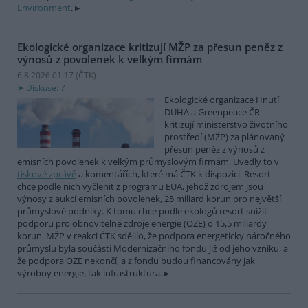
Environment
.
Ekologické organizace kritizují MŽP za přesun peněz z
výnosů z povolenek k velkým firmám
6.8.2026 01:17 (
ČTK
)
Diskuse: 7
Ekologické organizace Hnutí
DUHA a Greenpeace ČR
kritizují ministerstvo životního
prostředí (MŽP) za plánovaný
přesun peněz z výnosů z
emisních povolenek k velkým průmyslovým firmám. Uvedly to v
tiskové zprávě
a komentářích, které má ČTK k dispozici. Resort
chce podle nich vyčlenit z programu EUA, jehož zdrojem jsou
výnosy z aukcí emisních povolenek, 25 miliard korun pro největší
průmyslové podniky. K tomu chce podle ekologů resort snížit
podporu pro obnovitelné zdroje energie (OZE) o 15,5 miliardy
korun. MŽP v reakci ČTK sdělilo, že podpora energeticky náročného
průmyslu byla součástí Modernizačního fondu již od jeho vzniku, a
že podpora OZE nekončí, a z fondu budou financovány jak
výrobny energie, tak infrastruktura.