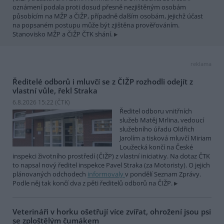
oznámení podala proti dosud přesně nezjištěným osobám
působícím na MŽP a ČIŽP, případně dalším osobám, jejichž účast
na popsaném postupu může být zjištěna prověřováním.
Stanovisko MŽP a ČIŽP ČTK shání.
reklama
Ředitelé odborů i mluvčí se z ČIŽP rozhodli odejít z
vlastní vůle, řekl Straka
6.8.2026 15:22 (
ČTK
)
Ředitel odboru vnitřních
služeb Matěj Mrlina, vedoucí
služebního úřadu Oldřich
Jarolím a tisková mluvčí Miriam
Loužecká končí na České
inspekci životního prostředí (ČIŽP) z vlastní iniciativy. Na dotaz ČTK
to napsal nový ředitel inspekce Pavel Straka (za Motoristy). O jejich
plánovaných odchodech
informovaly
v pondělí Seznam Zprávy.
Podle něj tak končí dva z pěti ředitelů odborů na ČIŽP.
Veterináři v horku ošetřují více zvířat, ohrožení jsou psi
se zploštělým čumákem