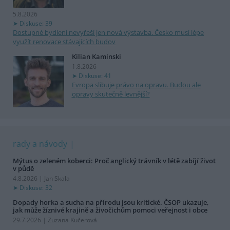
5.8.2026
Diskuse: 39
Dostupné bydlení nevyřeší jen nová výstavba. Česko musí lépe
využít renovace stávajících budov
Kilian Kaminski
1.8.2026
Diskuse: 41
Evropa slibuje právo na opravu. Budou ale
opravy skutečně levnější?
rady a návody
Mýtus o zeleném koberci: Proč anglický trávník v létě zabíjí život
v půdě
4.8.2026 | Jan Skala
Diskuse: 32
Dopady horka a sucha na přírodu jsou kritické. ČSOP ukazuje,
jak může žíznivé krajině a živočichům pomoci veřejnost i obce
29.7.2026 | Zuzana Kučerová