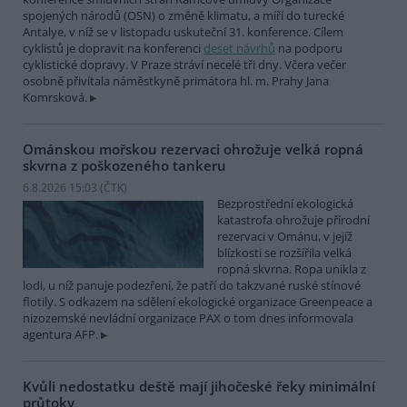
spojených národů (OSN) o změně klimatu, a míří do turecké
Antalye, v níž se v listopadu uskuteční 31. konference. Cílem
cyklistů je dopravit na konferenci
deset návrhů
na podporu
cyklistické dopravy. V Praze stráví necelé tři dny. Včera večer
osobně přivítala náměstkyně primátora hl. m. Prahy Jana
Komrsková.
Ománskou mořskou rezervaci ohrožuje velká ropná
skvrna z poškozeného tankeru
6.8.2026 15:03 (
ČTK
)
Bezprostřední ekologická
katastrofa ohrožuje přírodní
rezervaci v Ománu, v jejíž
blízkosti se rozšířila velká
ropná skvrna. Ropa unikla z
lodi, u níž panuje podezření, že patří do takzvané ruské stínové
flotily. S odkazem na sdělení ekologické organizace Greenpeace a
nizozemské nevládní organizace PAX o tom dnes informovala
agentura AFP.
Kvůli nedostatku deště mají jihočeské řeky minimální
průtoky