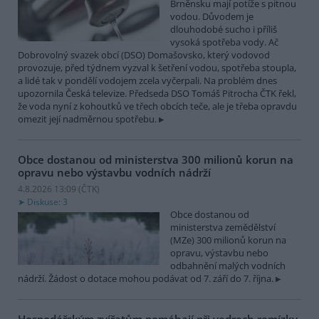
Brněnsku mají potíže s pitnou
vodou. Důvodem je
dlouhodobé sucho i příliš
vysoká spotřeba vody. Ač
Dobrovolný svazek obcí (DSO) Domašovsko, který vodovod
provozuje, před týdnem vyzval k šetření vodou, spotřeba stoupla,
a lidé tak v pondělí vodojem zcela vyčerpali. Na problém dnes
upozornila Česká televize. Předseda DSO Tomáš Pitrocha ČTK řekl,
že voda nyní z kohoutků ve třech obcích teče, ale je třeba opravdu
omezit její nadměrnou spotřebu.
Obce dostanou od ministerstva 300 milionů korun na
opravu nebo výstavbu vodních nádrží
4.8.2026 13:09 (
ČTK
)
Diskuse: 3
Obce dostanou od
ministerstva zemědělství
(MZe) 300 milionů korun na
opravu, výstavbu nebo
odbahnění malých vodních
nádrží. Žádost o dotace mohou podávat od 7. září do 7. října.