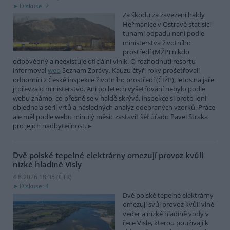
Diskuse: 2
Za škodu za zavezení haldy
Heřmanice v Ostravě statisíci
tunami odpadu není podle
ministerstva životního
prostředí (MŽP) nikdo
odpovědný a neexistuje oficiální viník. O rozhodnutí resortu
informoval
web
Seznam Zprávy. Kauzu čtyři roky prošetřovali
odborníci z České inspekce životního prostředí (ČIŽP), letos na jaře
ji převzalo ministerstvo. Ani po letech vyšetřování nebylo podle
webu známo, co přesně se v haldě skrývá, inspekce si proto loni
objednala sérii vrtů a následných analýz odebraných vzorků. Práce
ale měl podle webu minulý měsíc zastavit šéf úřadu Pavel Straka
pro jejich nadbytečnost.
Dvě polské tepelné elektrárny omezují provoz kvůli
nízké hladině Visly
4.8.2026 18:35 (
ČTK
)
Diskuse: 4
Dvě polské tepelné elektrárny
omezují svůj provoz kvůli vlně
veder a nízké hladině vody v
řece Visle, kterou používají k