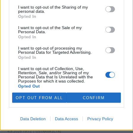
v pondělí ale společnost uvedla, že hodlá sama rozhodnout o
I want to opt-out of the Sharing of my
využití peněz a že chce ohledně výše podpory jednat přímo s
personal data.
obcemi v okolí těžební oblasti. Červeného krok překvapil, postup
Opted In
společnosti sleduje se znepokojením. Společnost patří do
energetické skupiny Sev.en, kterou vlastní Pavel Tykač.
I want to opt-out of the Sale of my
Personal Data.
Opted In
Italské zemědělce trápí listokaz japonský ničící vinice i
sady
I want to opt-out of processing my
Personal Data for Targeted Advertising.
5.8.2026 01:12 | ŘÍM (
ČTK
)
Opted In
Diskuse: 2
Duhově zelení brouci s
I want to opt-out of Collection, Use,
měňavými krovkami, jejichž
Retention, Sale, and/or Sharing of my
původní domovinou je
Personal Data that Is Unrelated with the
Japonsko, se stávají čím dál
Purposes for which it was collected.
větší hrozbou v Itálii. Rojí se po
Opted Out
sadech a vinicích a zanechávají za sebou listy s vykousanými
mřížkami, což oslabuje rostliny a snižuje úrodu, napsala agentura
OPT OUT FROM ALL
CONFIRM
AP.
Ministerstvo v kauze haldy Heřmanice rozhodlo, že
Data Deletion
Data Access
Privacy Policy
viník neexistuje
4.8.2026 19:12 | OSTRAVA (
ČTK
)