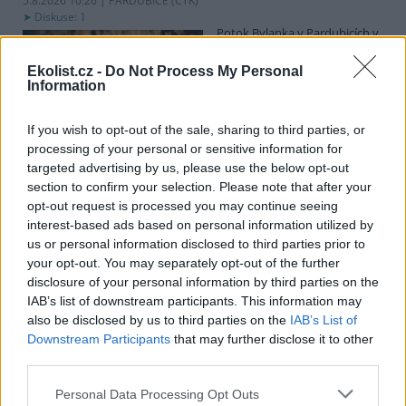
5.8.2026 10:26 | PARDUBICE (
ČTK
)
Diskuse: 1
Potok Bylanka v Pardubicích v
důsledku dlouhodobě nízkých
průtoků a suchého počasí
Ekolist.cz -
Do Not Process My Personal
vyschl. Městský obvod VI chce
Information
využít období bez vody k
vyčištění koryta, a obrátil se proto se žádostí na správce toku,
Povodí Labe. Organizace ale požadavek odmítla s tím, že údržbu
If you wish to opt-out of the sale, sharing to third parties, or
dělala už v červnu a další zásah v tuto chvíli neplánuje, zjistila ČTK.
processing of your personal or sensitive information for
targeted advertising by us, please use the below opt-out
section to confirm your selection. Please note that after your
opt-out request is processed you may continue seeing
Červený chce peníze ušetřené za rekultivaci rozdělit
interest-based ads based on personal information utilized by
obcím podle původní dohody
us or personal information disclosed to third parties prior to
5.8.2026 01:29 (
ČTK
)
your opt-out. You may separately opt-out of the further
Diskuse: 2
disclosure of your personal information by third parties on the
Ministr životního prostředí
Igor Červený (Motoristé) chce
IAB’s list of downstream participants. This information may
peníze, které Severní
also be disclosed by us to third parties on the
IAB’s List of
energetická ušetřila na
Downstream Participants
that may further disclose it to other
rekultivacích hnědouhelného
third parties.
lomu ČSA na Mostecku, rozdělit obcím podle původní dohody.
Uvedl to na síti
X
. Původně chtěla Severní energetická dát peníze
Personal Data Processing Opt Outs
obcím prostřednictvím Státního fondu životního prostředí (SFŽP),