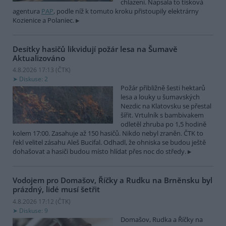
chlazení. Napsala to tisková
agentura
PAP
, podle níž k tomuto kroku přistoupily elektrárny
Kozienice a Polaniec.
Desítky hasičů likvidují požár lesa na Šumavě
Aktualizováno
4.8.2026 17:13 (
ČTK
)
Diskuse: 2
Požár přibližně šesti hektarů
lesa a louky u šumavských
Nezdic na Klatovsku se přestal
šířit. Vrtulník s bambivakem
odletěl zhruba po 1,5 hodině
kolem 17:00. Zasahuje až 150 hasičů. Nikdo nebyl zraněn. ČTK to
řekl velitel zásahu Aleš Bucifal. Odhadl, že ohniska se budou ještě
dohašovat a hasiči budou místo hlídat přes noc do středy.
Vodojem pro Domašov, Říčky a Rudku na Brněnsku byl
prázdný, lidé musí šetřit
4.8.2026 17:12 (
ČTK
)
Diskuse: 9
Domašov, Rudka a Říčky na