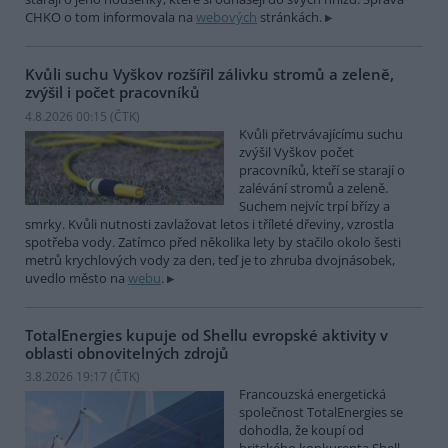
CHKO o tom informovala na
webových
stránkách.
Kvůli suchu Vyškov rozšířil zálivku stromů a zeleně,
zvýšil i počet pracovníků
4.8.2026 00:15 (
ČTK
)
Kvůli přetrvávajícímu suchu
zvýšil Vyškov počet
pracovníků, kteří se starají o
zalévání stromů a zeleně.
Suchem nejvíc trpí břízy a
smrky. Kvůli nutnosti zavlažovat letos i tříleté dřeviny, vzrostla
spotřeba vody. Zatímco před několika lety by stačilo okolo šesti
metrů krychlových vody za den, teď je to zhruba dvojnásobek,
uvedlo město na
webu
.
TotalEnergies kupuje od Shellu evropské aktivity v
oblasti obnovitelných zdrojů
3.8.2026 19:17 (
ČTK
)
Francouzská energetická
společnost TotalEnergies se
dohodla, že koupí od