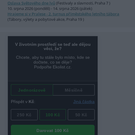
Oslava Světového dne lvů
(Festivaly a slavnosti, Praha 7 )
10. srpna 2026 (pondělí) - 14. srpna 2026 (pátek)
Hrajeme si v Pralese - 2. turnus příměstského letního tábora
(Tábory, výlety a pobytové akce, Praha 19 )