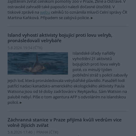
zajištěním zvířat celníkům pomohly zoo v Praze, Zlíně a Ostravě. V
ostravské zahradě také papoušci nalezli dočasné útočiště. V
tiskové zprávě na
webu
celníků to oznámila mluvčí Celní správy ČR
Martina Kaňková. Případem se zabývá policie.
Island vyhostí aktivisty bojující proti lovu velryb,
pronásledovali velrybáře
5.8.2026 19:54 (
ČTK
)
Islandské úřady nařídily
vyhoštění 21 aktivistů
bojujících proti lovu velryb
poté, co minulý týden
pobřežní stráž s policií zabavily
jejich loď, která pronásledovala velrybářské plavidlo. Pasažéři lodi
patřící nadaci kanadsko-amerického ekologického aktivisty Paula
Watsona jsou od té doby zadržováni v Reykjavíku. Sám Watson na
palubě nebyl. Píše o tom agentura AFP s odvoláním na islandskou
policii.
Záchranná stanice v Praze přijímá kvůli vedrům více
volně žijících zvířat
5.8.2026 17:40 | PRAHA (
ČTK
)