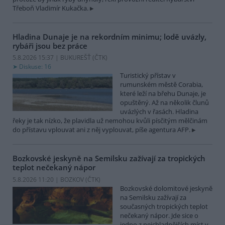
Třeboň Vladimír Kukačka.
Hladina Dunaje je na rekordním minimu; lodě uvázly,
rybáři jsou bez práce
5.8.2026 15:37 | BUKUREŠŤ (
ČTK
)
Diskuse: 16
Turistický přístav v
rumunském městě Corabia,
které leží na břehu Dunaje, je
opuštěný. Až na několik člunů
uvázlých v řasách. Hladina
řeky je tak nízko, že plavidla už nemohou kvůli písčitým mělčinám
do přístavu vplouvat ani z něj vyplouvat, píše agentura AFP.
Bozkovské jeskyně na Semilsku zažívají za tropických
teplot nečekaný nápor
5.8.2026 11:20 | BOZKOV (
ČTK
)
Bozkovské dolomitové jeskyně
na Semilsku zažívají za
současných tropických teplot
nečekaný nápor. Jde sice o
jedno z nejchladnějších míst v