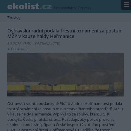
☰
/
zpravodajství
/
zprávy
Zprávy
Ostravská radní podala trestní oznámení za postup
MŽP v kauze haldy Heřmanice
6.8.2026 17:50 | OSTRAVA (
ČTK
)
Diskuse: 2
Ostravská radní a poslankyně Pirátů Andrea Hoffmannová podala
trestní oznámení za postup ministerstva životního prostředí (MŽP)
v kauze haldy Heřmanice. Vyplývá to ze zprávy, kterou ČTK
poskytla Česká pirátská strana. Požaduje, aby policie prověřila
okolnosti odebrání případu České inspekci životního prostředí
(ČIŽP) a zastavení řízení. Hoffmannová ČTK sdělila, že trestní