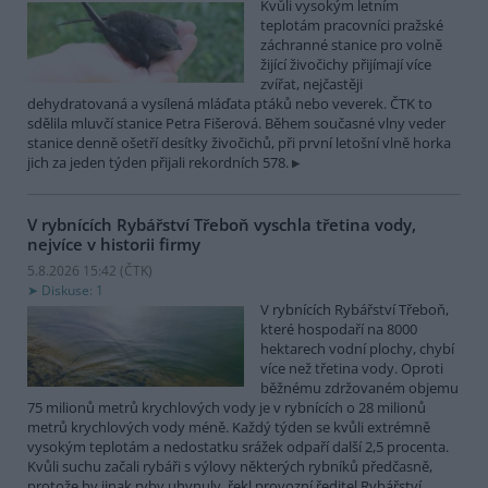
Kvůli vysokým letním
teplotám pracovníci pražské
záchranné stanice pro volně
žijící živočichy přijímají více
zvířat, nejčastěji
dehydratovaná a vysílená mláďata ptáků nebo veverek. ČTK to
sdělila mluvčí stanice Petra Fišerová. Během současné vlny veder
stanice denně ošetří desítky živočichů, při první letošní vlně horka
jich za jeden týden přijali rekordních 578.
V rybnících Rybářství Třeboň vyschla třetina vody,
nejvíce v historii firmy
5.8.2026 15:42 (
ČTK
)
Diskuse: 1
V rybnících Rybářství Třeboň,
které hospodaří na 8000
hektarech vodní plochy, chybí
více než třetina vody. Oproti
běžnému zdržovaném objemu
75 milionů metrů krychlových vody je v rybnících o 28 milionů
metrů krychlových vody méně. Každý týden se kvůli extrémně
vysokým teplotám a nedostatku srážek odpaří další 2,5 procenta.
Kvůli suchu začali rybáři s výlovy některých rybníků předčasně,
protože by jinak ryby uhynuly, řekl provozní ředitel Rybářství