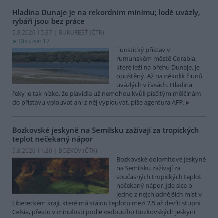
Hladina Dunaje je na rekordním minimu; lodě uvázly,
rybáři jsou bez práce
5.8.2026 15:37 | BUKUREŠŤ (
ČTK
)
Diskuse: 17
Turistický přístav v
rumunském městě Corabia,
které leží na břehu Dunaje, je
opuštěný. Až na několik člunů
uvázlých v řasách. Hladina
řeky je tak nízko, že plavidla už nemohou kvůli písčitým mělčinám
do přístavu vplouvat ani z něj vyplouvat, píše agentura AFP.
Bozkovské jeskyně na Semilsku zažívají za tropických
teplot nečekaný nápor
5.8.2026 11:20 | BOZKOV (
ČTK
)
Bozkovské dolomitové jeskyně
na Semilsku zažívají za
současných tropických teplot
nečekaný nápor. Jde sice o
jedno z nejchladnějších míst v
Libereckém kraji, které má stálou teplotu mezi 7,5 až devíti stupni
Celsia, přesto v minulosti podle vedoucího Bozkovských jeskyní