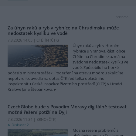
reklama
Za úhyn raků a ryb v rybníce na Chrudimsku může
nedostatek kyslíku ve vodě
7.8.2026 14:05 | CTĚTÍN (
ČTK
)
Úhyn raků a ryb v Horním
rybníce u Vranova, části obce
Ctětín na Chrudimsku, má na
svědomí nedostatek kyslíku ve
vodě. Způsobilo ho horké
počasí s minimem srážek. Podezření na otravu modrou skalicí se
nepotvrdilo, uvedla na dotaz ČTK ředitelka oblastního
inspektorátu České inspekce životního prostředí (ČIŽP) v Hradci
Králové Jana Štěpánková.
CzechGlobe bude s Povodím Moravy digitálně testovat
možná řešení potíží na Dyji
7.8.2026 11:34 | BRNO (
ČTK
)
Diskuse: 2
Možná řešení problémů s
ubýváním vody v Dyji budou