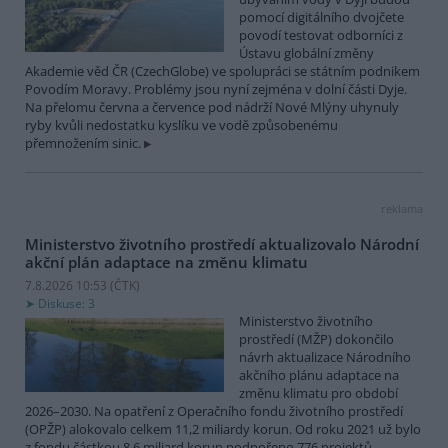
pomocí digitálního dvojčete
povodí testovat odborníci z
Ústavu globální změny
Akademie věd ČR (CzechGlobe) ve spolupráci se státním podnikem
Povodím Moravy. Problémy jsou nyní zejména v dolní části Dyje.
Na přelomu června a července pod nádrží Nové Mlýny uhynuly
ryby kvůli nedostatku kyslíku ve vodě způsobenému
přemnožením sinic.
reklama
Ministerstvo životního prostředí aktualizovalo Národní
akční plán adaptace na změnu klimatu
7.8.2026 10:53 (
ČTK
)
Diskuse: 3
Ministerstvo životního
prostředí (MŽP) dokončilo
návrh aktualizace Národního
akčního plánu adaptace na
změnu klimatu pro období
2026–2030. Na opatření z Operačního fondu životního prostředí
(OPŽP) alokovalo celkem 11,2 miliardy korun. Od roku 2021 už bylo
z fondu částkou 8,6 miliard korun podpořeno 776 projektů