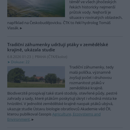
téměř ve všech jihočeských
řekách historicky nejmenší
průtok vody. Nejhorší je
situace v rovinatých oblastech,
například na Českobudějovicku. ČTK to řekl hydrolog Tomáš
Vlasák.
Tradiční záhumenky udržují ptáky v zemědělské
krajině, ukázala studie
6.8.2026 01:23 | PRAHA (
ČTK/Ekolist
)
Diskuse: 22
Tradiční záhumenky, tedy
malá políčka, významně
zvyšují počet i druhovou
rozmanitost ptáků v
zemědělské krajině.
Biodiverzitě prospívají také staré stodoly, otevřené půdy, pestré
zahrady a sady, které ptákům poskytují úkryt i vhodná místa ke
hnízdění. V jednolité zemědělské krajině naopak ptáků ubývá,
ukazuje studie Ústavu biologie obratlovců Akademie věd ČR,
kterou publikoval časopis
Agriculture, Ecosystems and
Environment
.