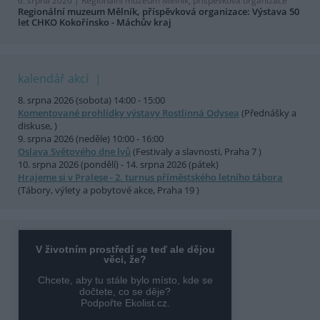
6. srpna 2026 |
Regionální muzeum Mělník, příspěvková organizace
Regionální muzeum Mělník, příspěvková organizace: Výstava 50
let CHKO Kokořínsko - Máchův kraj
kalendář akcí
8. srpna 2026 (sobota) 14:00 - 15:00
Komentované prohlídky výstavy Rostlinná Odysea
(Přednášky a
diskuse, )
9. srpna 2026 (neděle) 10:00 - 16:00
Oslava Světového dne lvů
(Festivaly a slavnosti, Praha 7 )
10. srpna 2026 (pondělí) - 14. srpna 2026 (pátek)
Hrajeme si v Pralese - 2. turnus příměstského letního tábora
(Tábory, výlety a pobytové akce, Praha 19 )