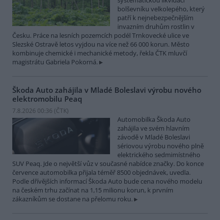
systematickou likvidací
bolševníku velkolepého, který
patří k nejnebezpečnějším
invazním druhům rostlin v
Česku. Práce na lesních pozemcích podél Trnkovecké ulice ve
Slezské Ostravě letos vyjdou na více než 66 000 korun. Město
kombinuje chemické i mechanické metody, řekla ČTK mluvčí
magistrátu Gabriela Pokorná.
Škoda Auto zahájila v Mladé Boleslavi výrobu nového
elektromobilu Peaq
7.8.2026 00:36 (
ČTK
)
Automobilka Škoda Auto
zahájila ve svém hlavním
závodě v Mladé Boleslavi
sériovou výrobu nového plně
elektrického sedmimístného
SUV Peaq. Jde o největší vůz v současné nabídce značky. Do konce
července automobilka přijala téměř 8500 objednávek, uvedla.
Podle dřívějších informací Škoda Auto bude cena nového modelu
na českém trhu začínat na 1,15 milionu korun, k prvním
zákazníkům se dostane na přelomu roku.