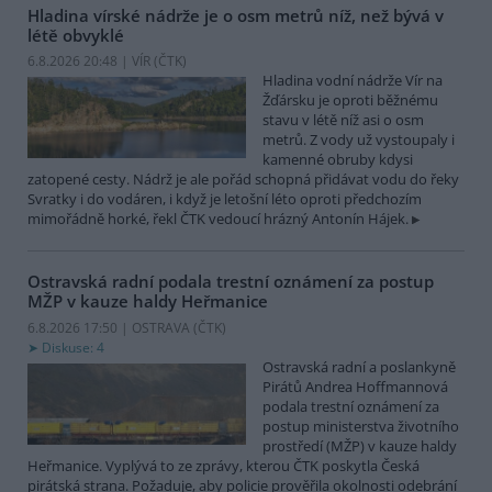
Hladina vírské nádrže je o osm metrů níž, než bývá v
létě obvyklé
6.8.2026 20:48 | VÍR (
ČTK
)
Hladina vodní nádrže Vír na
Žďársku je oproti běžnému
stavu v létě níž asi o osm
metrů. Z vody už vystoupaly i
kamenné obruby kdysi
zatopené cesty. Nádrž je ale pořád schopná přidávat vodu do řeky
Svratky i do vodáren, i když je letošní léto oproti předchozím
mimořádně horké, řekl ČTK vedoucí hrázný Antonín Hájek.
Ostravská radní podala trestní oznámení za postup
MŽP v kauze haldy Heřmanice
6.8.2026 17:50 | OSTRAVA (
ČTK
)
Diskuse: 4
Ostravská radní a poslankyně
Pirátů Andrea Hoffmannová
podala trestní oznámení za
postup ministerstva životního
prostředí (MŽP) v kauze haldy
Heřmanice. Vyplývá to ze zprávy, kterou ČTK poskytla Česká
pirátská strana. Požaduje, aby policie prověřila okolnosti odebrání