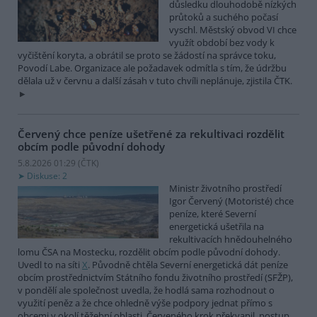
důsledku dlouhodobě nízkých
průtoků a suchého počasí
vyschl. Městský obvod VI chce
využít období bez vody k
vyčištění koryta, a obrátil se proto se žádostí na správce toku,
Povodí Labe. Organizace ale požadavek odmítla s tím, že údržbu
dělala už v červnu a další zásah v tuto chvíli neplánuje, zjistila ČTK.
Červený chce peníze ušetřené za rekultivaci rozdělit
obcím podle původní dohody
5.8.2026 01:29 (
ČTK
)
Diskuse: 2
Ministr životního prostředí
Igor Červený (Motoristé) chce
peníze, které Severní
energetická ušetřila na
rekultivacích hnědouhelného
lomu ČSA na Mostecku, rozdělit obcím podle původní dohody.
Uvedl to na síti
X
. Původně chtěla Severní energetická dát peníze
obcím prostřednictvím Státního fondu životního prostředí (SFŽP),
v pondělí ale společnost uvedla, že hodlá sama rozhodnout o
využití peněz a že chce ohledně výše podpory jednat přímo s
obcemi v okolí těžební oblasti. Červeného krok překvapil, postup