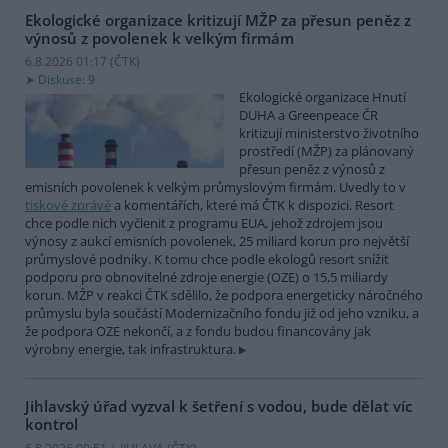
Ekologické organizace kritizují MŽP za přesun peněz z
výnosů z povolenek k velkým firmám
6.8.2026 01:17 (
ČTK
)
Diskuse: 9
Ekologické organizace Hnutí
DUHA a Greenpeace ČR
kritizují ministerstvo životního
prostředí (MŽP) za plánovaný
přesun peněz z výnosů z
emisních povolenek k velkým průmyslovým firmám. Uvedly to v
tiskové zprávě
a komentářích, které má ČTK k dispozici. Resort
chce podle nich vyčlenit z programu EUA, jehož zdrojem jsou
výnosy z aukcí emisních povolenek, 25 miliard korun pro největší
průmyslové podniky. K tomu chce podle ekologů resort snížit
podporu pro obnovitelné zdroje energie (OZE) o 15,5 miliardy
korun. MŽP v reakci ČTK sdělilo, že podpora energeticky náročného
průmyslu byla součástí Modernizačního fondu již od jeho vzniku, a
že podpora OZE nekončí, a z fondu budou financovány jak
výrobny energie, tak infrastruktura.
Jihlavský úřad vyzval k šetření s vodou, bude dělat víc
kontrol