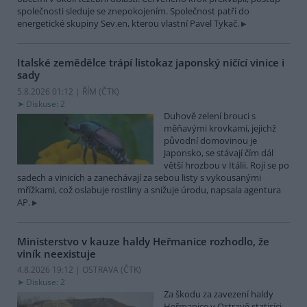
společnosti sleduje se znepokojením. Společnost patří do
energetické skupiny Sev.en, kterou vlastní Pavel Tykač.
Italské zemědělce trápí listokaz japonský ničící vinice i
sady
5.8.2026 01:12 | ŘÍM (
ČTK
)
Diskuse: 2
Duhově zelení brouci s
měňavými krovkami, jejichž
původní domovinou je
Japonsko, se stávají čím dál
větší hrozbou v Itálii. Rojí se po
sadech a vinicích a zanechávají za sebou listy s vykousanými
mřížkami, což oslabuje rostliny a snižuje úrodu, napsala agentura
AP.
Ministerstvo v kauze haldy Heřmanice rozhodlo, že
viník neexistuje
4.8.2026 19:12 | OSTRAVA (
ČTK
)
Diskuse: 2
Za škodu za zavezení haldy
Heřmanice v Ostravě statisíci