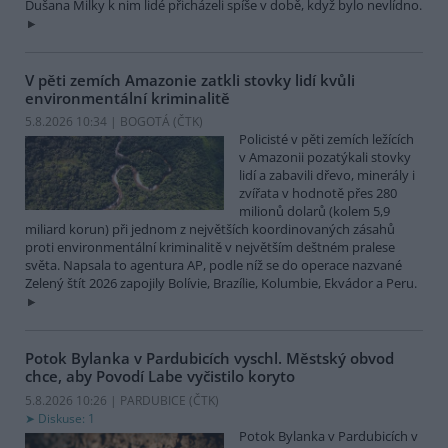
Dušana Milky k nim lidé přicházeli spíše v době, když bylo nevlídno.
V pěti zemích Amazonie zatkli stovky lidí kvůli
environmentální kriminalitě
5.8.2026 10:34 | BOGOTÁ (
ČTK
)
Policisté v pěti zemích ležících
v Amazonii pozatýkali stovky
lidí a zabavili dřevo, minerály i
zvířata v hodnotě přes 280
milionů dolarů (kolem 5,9
miliard korun) při jednom z největších koordinovaných zásahů
proti environmentální kriminalitě v největším deštném pralese
světa. Napsala to agentura AP, podle níž se do operace nazvané
Zelený štít 2026 zapojily Bolívie, Brazílie, Kolumbie, Ekvádor a Peru.
Potok Bylanka v Pardubicích vyschl. Městský obvod
chce, aby Povodí Labe vyčistilo koryto
5.8.2026 10:26 | PARDUBICE (
ČTK
)
Diskuse: 1
Potok Bylanka v Pardubicích v