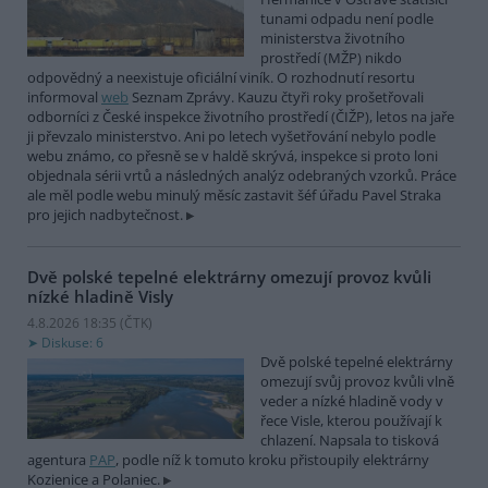
tunami odpadu není podle
ministerstva životního
prostředí (MŽP) nikdo
odpovědný a neexistuje oficiální viník. O rozhodnutí resortu
informoval
web
Seznam Zprávy. Kauzu čtyři roky prošetřovali
odborníci z České inspekce životního prostředí (ČIŽP), letos na jaře
ji převzalo ministerstvo. Ani po letech vyšetřování nebylo podle
webu známo, co přesně se v haldě skrývá, inspekce si proto loni
objednala sérii vrtů a následných analýz odebraných vzorků. Práce
ale měl podle webu minulý měsíc zastavit šéf úřadu Pavel Straka
pro jejich nadbytečnost.
Dvě polské tepelné elektrárny omezují provoz kvůli
nízké hladině Visly
4.8.2026 18:35 (
ČTK
)
Diskuse: 6
Dvě polské tepelné elektrárny
omezují svůj provoz kvůli vlně
veder a nízké hladině vody v
řece Visle, kterou používají k
chlazení. Napsala to tisková
agentura
PAP
, podle níž k tomuto kroku přistoupily elektrárny
Kozienice a Polaniec.