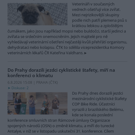
Veterináři v současných
vedrech ošetřují více zvířat.
Mezi nejrizikovější skupiny
podle nich patří plemena psů s
krátkou lebkou a zploštělým
čumákem, jako jsou například mopsi nebo buldočci, starší jedinci a
zvířata se srdečním onemocněním. Jejich majitelé pro ně
vyhledávají veterinární ošetření nejčastěji kvůli přehřátí organismu,
dehydrataci nebo kolapsu. ČTK to sdělila viceprezidentka Komory
veterinárních lékařů ČR Kateřina Valdhans.
Do Prahy dorazili jezdci cyklistické štafety, míří na
konferenci o klimatu
6.8.2026 15:08 | PRAHA (
ČTK
)
Diskuse: 2
Do Prahy dnes dorazili jezdci
mezinárodní cyklistické štafety
COP Bike Ride. Účastníci
vyrazili z brazilského Belému,
kde se konala poslední
konference smluvních stran Rámcové úmluvy Organizace
spojených národů (OSN) o změně klimatu, a míří do turecké
Antalye, v níž se v listopadu uskuteční 31. konference. Cílem