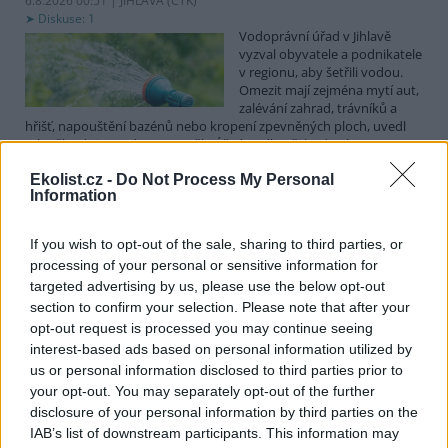
6.8.2026 00:51 | JIHLAVA (
ČTK
)
Diskuse: 1
Vodoprávní úřad v Jihlavě
vyzval obyvatele a podnikatele
v regionu, aby šetřili vodou.
Omezit mají zejména mytí aut,
zalévání zahrad, trávníků a
hřišť, napouštění bazénů nebo kropení zpevněných ploch, uvedl
mluvčí radnice Radovan Daněk. Úřad podle něj bude víc
kontrolovat povolené odběry. Výzva k šetření vodou platí pro
Ekolist.cz -
Do Not Process My Personal
všechny obce spadající pod Jihlavu jako obec s rozšířenou
Information
působností.
If you wish to opt-out of the sale, sharing to third parties, or
Celníci odhalili gang překupníků papoušků, zajistili
processing of your personal or sensitive information for
stovku ptáků
targeted advertising by us, please use the below opt-out
5.8.2026 20:13 (
ČTK
)
section to confirm your selection. Please note that after your
Celníci odhalili gang
opt-out request is processed you may continue seeing
překupníků chráněných druhů
interest-based ads based on personal information utilized by
papoušků působící v několika
krajích a zajistili asi stovku
us or personal information disclosed to third parties prior to
ptáků. S odchytem a
your opt-out. You may separately opt-out of the further
zajištěním zvířat celníkům pomohly zoo v Praze, Zlíně a Ostravě. V
disclosure of your personal information by third parties on the
ostravské zahradě také papoušci nalezli dočasné útočiště. V
IAB’s list of downstream participants. This information may
tiskové zprávě na
webu
celníků to oznámila mluvčí Celní správy ČR