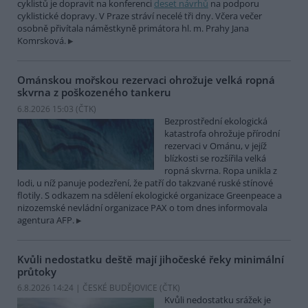
cyklistů je dopravit na konferenci
deset návrhů
na podporu
cyklistické dopravy. V Praze stráví necelé tři dny. Včera večer
osobně přivítala náměstkyně primátora hl. m. Prahy Jana
Komrsková.
Ománskou mořskou rezervaci ohrožuje velká ropná
skvrna z poškozeného tankeru
6.8.2026 15:03 (
ČTK
)
Bezprostřední ekologická
katastrofa ohrožuje přírodní
rezervaci v Ománu, v jejíž
blízkosti se rozšířila velká
ropná skvrna. Ropa unikla z
lodi, u níž panuje podezření, že patří do takzvané ruské stínové
flotily. S odkazem na sdělení ekologické organizace Greenpeace a
nizozemské nevládní organizace PAX o tom dnes informovala
agentura AFP.
Kvůli nedostatku deště mají jihočeské řeky minimální
průtoky
6.8.2026 14:24 | ČESKÉ BUDĚJOVICE (
ČTK
)
Kvůli nedostatku srážek je