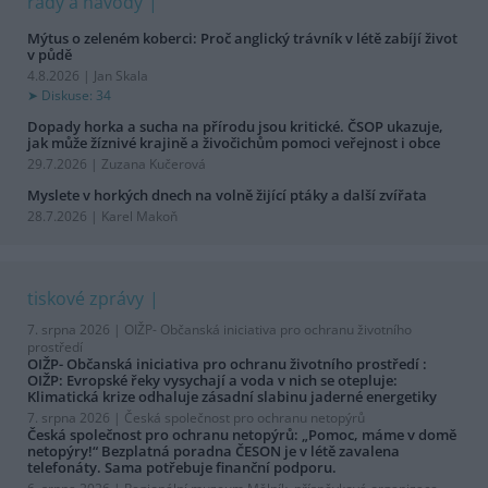
rady a návody
Mýtus o zeleném koberci: Proč anglický trávník v létě zabíjí život
v půdě
4.8.2026 | Jan Skala
Diskuse: 34
Dopady horka a sucha na přírodu jsou kritické. ČSOP ukazuje,
jak může žíznivé krajině a živočichům pomoci veřejnost i obce
29.7.2026 | Zuzana Kučerová
Myslete v horkých dnech na volně žijící ptáky a další zvířata
28.7.2026 | Karel Makoň
tiskové zprávy
7. srpna 2026 |
OIŽP- Občanská iniciativa pro ochranu životního
prostředí
OIŽP- Občanská iniciativa pro ochranu životního prostředí :
OIŽP: Evropské řeky vysychají a voda v nich se otepluje:
Klimatická krize odhaluje zásadní slabinu jaderné energetiky
7. srpna 2026 |
Česká společnost pro ochranu netopýrů
Česká společnost pro ochranu netopýrů: „Pomoc, máme v domě
netopýry!“ Bezplatná poradna ČESON je v létě zavalena
telefonáty. Sama potřebuje finanční podporu.