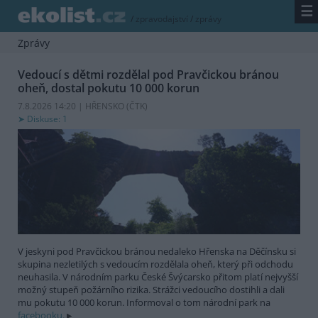
☰
/
zpravodajství
/
zprávy
Zprávy
Vedoucí s dětmi rozdělal pod Pravčickou bránou
oheň, dostal pokutu 10 000 korun
7.8.2026 14:20 | HŘENSKO (
ČTK
)
Diskuse: 1
V jeskyni pod Pravčickou bránou nedaleko Hřenska na Děčínsku si
skupina nezletilých s vedoucím rozdělala oheň, který při odchodu
neuhasila. V národním parku České Švýcarsko přitom platí nejvyšší
možný stupeň požárního rizika. Strážci vedoucího dostihli a dali
mu pokutu 10 000 korun. Informoval o tom národní park na
facebooku.