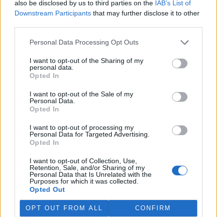
also be disclosed by us to third parties on the
IAB’s List of
Martina Kaňková. Případem se zabývá policie.
Downstream Participants
that may further disclose it to other
third parties.
Island vyhostí aktivisty bojující proti lovu velryb,
pronásledovali velrybáře
Personal Data Processing Opt Outs
5.8.2026 19:54 (
ČTK
)
I want to opt-out of the Sharing of my
Islandské úřady nařídily
personal data.
vyhoštění 21 aktivistů
Opted In
bojujících proti lovu velryb
poté, co minulý týden
I want to opt-out of the Sale of my
pobřežní stráž s policií zabavily
Personal Data.
jejich loď, která pronásledovala velrybářské plavidlo. Pasažéři lodi
Opted In
patřící nadaci kanadsko-amerického ekologického aktivisty Paula
Watsona jsou od té doby zadržováni v Reykjavíku. Sám Watson na
I want to opt-out of processing my
palubě nebyl. Píše o tom agentura AFP s odvoláním na islandskou
Personal Data for Targeted Advertising.
policii.
Opted In
I want to opt-out of Collection, Use,
Záchranná stanice v Praze přijímá kvůli vedrům více
Retention, Sale, and/or Sharing of my
Personal Data that Is Unrelated with the
volně žijících zvířat
Purposes for which it was collected.
5.8.2026 17:40 | PRAHA (
ČTK
)
Opted Out
Kvůli vysokým letním
teplotám pracovníci pražské
OPT OUT FROM ALL
CONFIRM
záchranné stanice pro volně