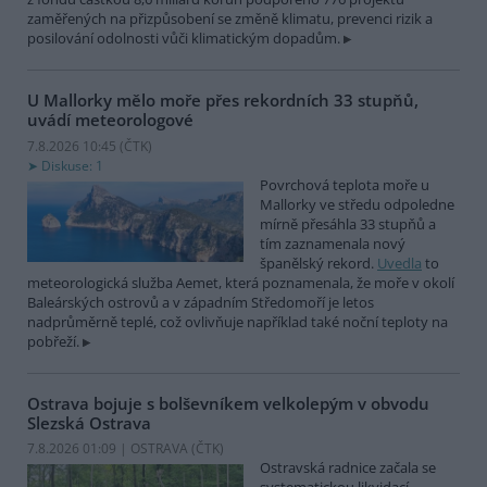
zaměřených na přizpůsobení se změně klimatu, prevenci rizik a
posilování odolnosti vůči klimatickým dopadům.
U Mallorky mělo moře přes rekordních 33 stupňů,
uvádí meteorologové
7.8.2026 10:45 (
ČTK
)
Diskuse: 1
Povrchová teplota moře u
Mallorky ve středu odpoledne
mírně přesáhla 33 stupňů a
tím zaznamenala nový
španělský rekord.
Uvedla
to
meteorologická služba Aemet, která poznamenala, že moře v okolí
Baleárských ostrovů a v západním Středomoří je letos
nadprůměrně teplé, což ovlivňuje například také noční teploty na
pobřeží.
Ostrava bojuje s bolševníkem velkolepým v obvodu
Slezská Ostrava
7.8.2026 01:09 | OSTRAVA (
ČTK
)
Ostravská radnice začala se