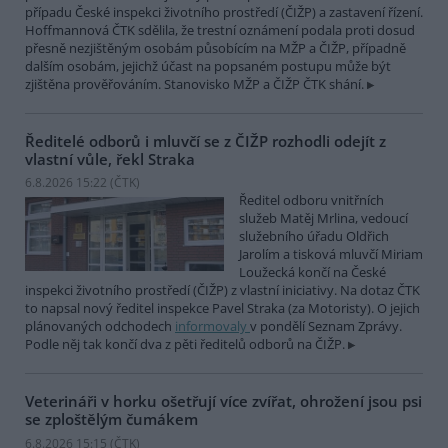
případu České inspekci životního prostředí (ČIŽP) a zastavení řízení.
Hoffmannová ČTK sdělila, že trestní oznámení podala proti dosud
přesně nezjištěným osobám působícím na MŽP a ČIŽP, případně
dalším osobám, jejichž účast na popsaném postupu může být
zjištěna prověřováním. Stanovisko MŽP a ČIŽP ČTK shání.
Ředitelé odborů i mluvčí se z ČIŽP rozhodli odejít z
vlastní vůle, řekl Straka
6.8.2026 15:22 (
ČTK
)
Ředitel odboru vnitřních
služeb Matěj Mrlina, vedoucí
služebního úřadu Oldřich
Jarolím a tisková mluvčí Miriam
Loužecká končí na České
inspekci životního prostředí (ČIŽP) z vlastní iniciativy. Na dotaz ČTK
to napsal nový ředitel inspekce Pavel Straka (za Motoristy). O jejich
plánovaných odchodech
informovaly
v pondělí Seznam Zprávy.
Podle něj tak končí dva z pěti ředitelů odborů na ČIŽP.
Veterináři v horku ošetřují více zvířat, ohrožení jsou psi
se zploštělým čumákem
6.8.2026 15:15 (
ČTK
)