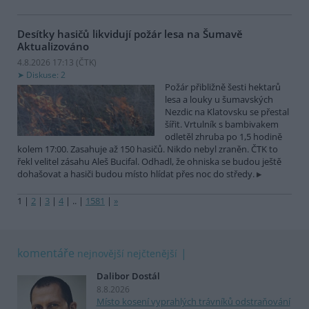
Desítky hasičů likvidují požár lesa na Šumavě
Aktualizováno
4.8.2026 17:13 (
ČTK
)
Diskuse: 2
Požár přibližně šesti hektarů
lesa a louky u šumavských
Nezdic na Klatovsku se přestal
šířit. Vrtulník s bambivakem
odletěl zhruba po 1,5 hodině
kolem 17:00. Zasahuje až 150 hasičů. Nikdo nebyl zraněn. ČTK to
řekl velitel zásahu Aleš Bucifal. Odhadl, že ohniska se budou ještě
dohašovat a hasiči budou místo hlídat přes noc do středy.
1
|
2
|
3
|
4
|
..
|
1581
|
»
komentáře
nejnovější
nejčtenější
Dalibor Dostál
8.8.2026
Místo kosení vyprahlých trávníků odstraňování