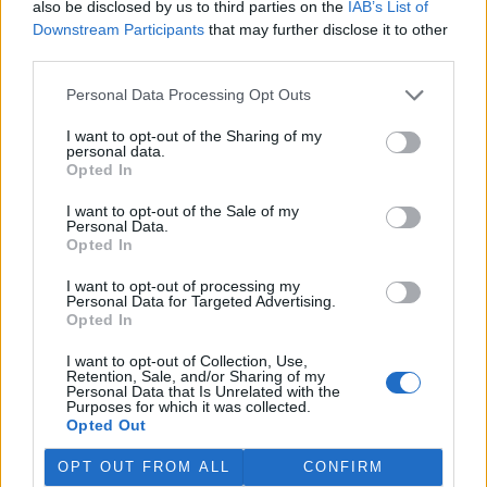
also be disclosed by us to third parties on the
IAB’s List of
Martina Kaňková. Případem se zabývá policie.
Downstream Participants
that may further disclose it to other
third parties.
Island vyhostí aktivisty bojující proti lovu velryb,
pronásledovali velrybáře
Personal Data Processing Opt Outs
5.8.2026 19:54 (
ČTK
)
I want to opt-out of the Sharing of my
Islandské úřady nařídily
personal data.
vyhoštění 21 aktivistů
Opted In
bojujících proti lovu velryb
poté, co minulý týden
I want to opt-out of the Sale of my
pobřežní stráž s policií zabavily
Personal Data.
jejich loď, která pronásledovala velrybářské plavidlo. Pasažéři lodi
Opted In
patřící nadaci kanadsko-amerického ekologického aktivisty Paula
Watsona jsou od té doby zadržováni v Reykjavíku. Sám Watson na
I want to opt-out of processing my
palubě nebyl. Píše o tom agentura AFP s odvoláním na islandskou
Personal Data for Targeted Advertising.
policii.
Opted In
I want to opt-out of Collection, Use,
Záchranná stanice v Praze přijímá kvůli vedrům více
Retention, Sale, and/or Sharing of my
Personal Data that Is Unrelated with the
volně žijících zvířat
Purposes for which it was collected.
5.8.2026 17:40 | PRAHA (
ČTK
)
Opted Out
Kvůli vysokým letním
teplotám pracovníci pražské
OPT OUT FROM ALL
CONFIRM
záchranné stanice pro volně