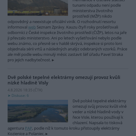
tunami odpadu není podle
ministerstva životního
prostředí (MŽP) nikdo
odpovědný a neexistuje oficiální viník. O rozhodnutí resortu
informoval
web
Seznam Zprávy. Kauzu čtyři roky prošetřovali
odborníci z České inspekce životního prostředí (ČIŽP), letos na jaře
ji převzalo ministerstvo. Ani po letech vyšetřování nebylo podle
webu známo, co přesně se v haldě skrývá, inspekce si proto loni
objednala sérii vrtů a následných analýz odebraných vzorků. Práce
ale měl podle webu minulý měsíc zastavit šéf úřadu Pavel Straka
pro jejich nadbytečnost.
Dvě polské tepelné elektrárny omezují provoz kvůli
nízké hladině Visly
4.8.2026 18:35 (
ČTK
)
Diskuse: 6
Dvě polské tepelné elektrárny
omezují svůj provoz kvůli vlně
veder a nízké hladině vody v
řece Visle, kterou používají k
chlazení. Napsala to tisková
agentura
PAP
, podle níž k tomuto kroku přistoupily elektrárny
Kozienice a Polaniec.