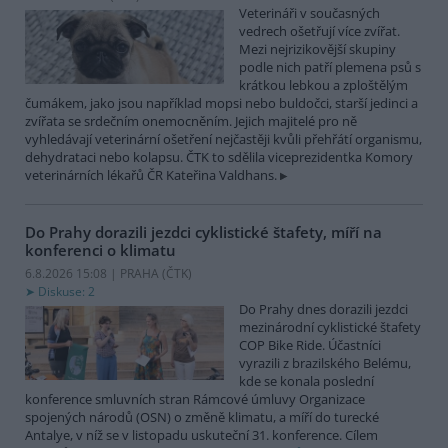
Veterináři v současných
vedrech ošetřují více zvířat.
Mezi nejrizikovější skupiny
podle nich patří plemena psů s
krátkou lebkou a zploštělým
čumákem, jako jsou například mopsi nebo buldočci, starší jedinci a
zvířata se srdečním onemocněním. Jejich majitelé pro ně
vyhledávají veterinární ošetření nejčastěji kvůli přehřátí organismu,
dehydrataci nebo kolapsu. ČTK to sdělila viceprezidentka Komory
veterinárních lékařů ČR Kateřina Valdhans.
Do Prahy dorazili jezdci cyklistické štafety, míří na
konferenci o klimatu
6.8.2026 15:08 | PRAHA (
ČTK
)
Diskuse: 2
Do Prahy dnes dorazili jezdci
mezinárodní cyklistické štafety
COP Bike Ride. Účastníci
vyrazili z brazilského Belému,
kde se konala poslední
konference smluvních stran Rámcové úmluvy Organizace
spojených národů (OSN) o změně klimatu, a míří do turecké
Antalye, v níž se v listopadu uskuteční 31. konference. Cílem