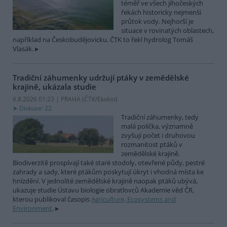
téměř ve všech jihočeských
řekách historicky nejmenší
průtok vody. Nejhorší je
situace v rovinatých oblastech,
například na Českobudějovicku. ČTK to řekl hydrolog Tomáš
Vlasák.
Tradiční záhumenky udržují ptáky v zemědělské
krajině, ukázala studie
6.8.2026 01:23 | PRAHA (
ČTK/Ekolist
)
Diskuse: 22
Tradiční záhumenky, tedy
malá políčka, významně
zvyšují počet i druhovou
rozmanitost ptáků v
zemědělské krajině.
Biodiverzitě prospívají také staré stodoly, otevřené půdy, pestré
zahrady a sady, které ptákům poskytují úkryt i vhodná místa ke
hnízdění. V jednolité zemědělské krajině naopak ptáků ubývá,
ukazuje studie Ústavu biologie obratlovců Akademie věd ČR,
kterou publikoval časopis
Agriculture, Ecosystems and
Environment
.