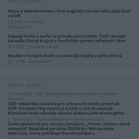
rady a návody
Mýtus o zeleném koberci: Proč anglický trávník v létě zabíjí život
v půdě
4.8.2026 | Jan Skala
Diskuse: 34
Dopady horka a sucha na přírodu jsou kritické. ČSOP ukazuje,
jak může žíznivé krajině a živočichům pomoci veřejnost i obce
29.7.2026 | Zuzana Kučerová
Myslete v horkých dnech na volně žijící ptáky a další zvířata
28.7.2026 | Karel Makoň
tiskové zprávy
7. srpna 2026 |
OIŽP- Občanská iniciativa pro ochranu životního
prostředí
OIŽP- Občanská iniciativa pro ochranu životního prostředí :
OIŽP: Evropské řeky vysychají a voda v nich se otepluje:
Klimatická krize odhaluje zásadní slabinu jaderné energetiky
7. srpna 2026 |
Česká společnost pro ochranu netopýrů
Česká společnost pro ochranu netopýrů: „Pomoc, máme v domě
netopýry!“ Bezplatná poradna ČESON je v létě zavalena
telefonáty. Sama potřebuje finanční podporu.