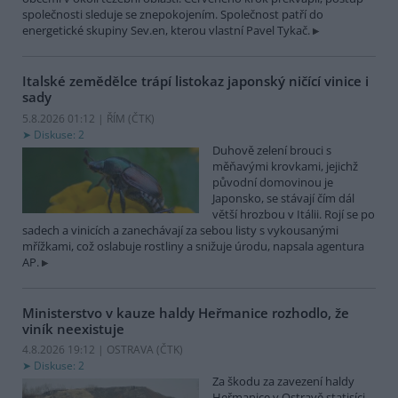
společnosti sleduje se znepokojením. Společnost patří do
energetické skupiny Sev.en, kterou vlastní Pavel Tykač.
Italské zemědělce trápí listokaz japonský ničící vinice i
sady
5.8.2026 01:12 | ŘÍM (
ČTK
)
Diskuse: 2
Duhově zelení brouci s
měňavými krovkami, jejichž
původní domovinou je
Japonsko, se stávají čím dál
větší hrozbou v Itálii. Rojí se po
sadech a vinicích a zanechávají za sebou listy s vykousanými
mřížkami, což oslabuje rostliny a snižuje úrodu, napsala agentura
AP.
Ministerstvo v kauze haldy Heřmanice rozhodlo, že
viník neexistuje
4.8.2026 19:12 | OSTRAVA (
ČTK
)
Diskuse: 2
Za škodu za zavezení haldy
Heřmanice v Ostravě statisíci