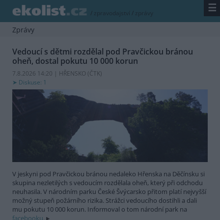
☰
/
zpravodajství
/
zprávy
Zprávy
Vedoucí s dětmi rozdělal pod Pravčickou bránou
oheň, dostal pokutu 10 000 korun
7.8.2026 14:20 | HŘENSKO (
ČTK
)
Diskuse: 1
V jeskyni pod Pravčickou bránou nedaleko Hřenska na Děčínsku si
skupina nezletilých s vedoucím rozdělala oheň, který při odchodu
neuhasila. V národním parku České Švýcarsko přitom platí nejvyšší
možný stupeň požárního rizika. Strážci vedoucího dostihli a dali
mu pokutu 10 000 korun. Informoval o tom národní park na
facebooku.