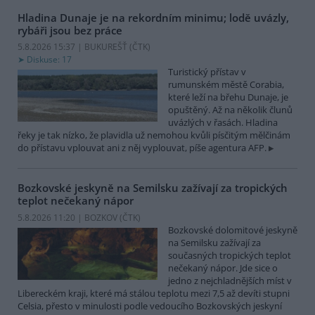
Hladina Dunaje je na rekordním minimu; lodě uvázly,
rybáři jsou bez práce
5.8.2026 15:37 | BUKUREŠŤ (
ČTK
)
Diskuse: 17
Turistický přístav v
rumunském městě Corabia,
které leží na břehu Dunaje, je
opuštěný. Až na několik člunů
uvázlých v řasách. Hladina
řeky je tak nízko, že plavidla už nemohou kvůli písčitým mělčinám
do přístavu vplouvat ani z něj vyplouvat, píše agentura AFP.
Bozkovské jeskyně na Semilsku zažívají za tropických
teplot nečekaný nápor
5.8.2026 11:20 | BOZKOV (
ČTK
)
Bozkovské dolomitové jeskyně
na Semilsku zažívají za
současných tropických teplot
nečekaný nápor. Jde sice o
jedno z nejchladnějších míst v
Libereckém kraji, které má stálou teplotu mezi 7,5 až devíti stupni
Celsia, přesto v minulosti podle vedoucího Bozkovských jeskyní