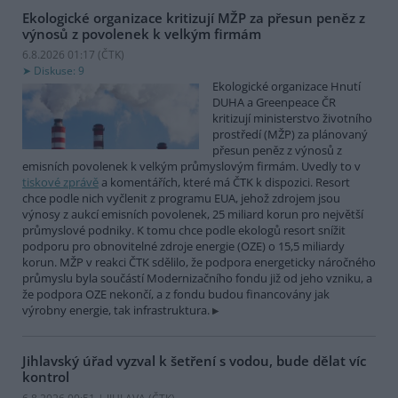
Ekologické organizace kritizují MŽP za přesun peněz z
výnosů z povolenek k velkým firmám
6.8.2026 01:17 (
ČTK
)
Diskuse: 9
Ekologické organizace Hnutí
DUHA a Greenpeace ČR
kritizují ministerstvo životního
prostředí (MŽP) za plánovaný
přesun peněz z výnosů z
emisních povolenek k velkým průmyslovým firmám. Uvedly to v
tiskové zprávě
a komentářích, které má ČTK k dispozici. Resort
chce podle nich vyčlenit z programu EUA, jehož zdrojem jsou
výnosy z aukcí emisních povolenek, 25 miliard korun pro největší
průmyslové podniky. K tomu chce podle ekologů resort snížit
podporu pro obnovitelné zdroje energie (OZE) o 15,5 miliardy
korun. MŽP v reakci ČTK sdělilo, že podpora energeticky náročného
průmyslu byla součástí Modernizačního fondu již od jeho vzniku, a
že podpora OZE nekončí, a z fondu budou financovány jak
výrobny energie, tak infrastruktura.
Jihlavský úřad vyzval k šetření s vodou, bude dělat víc
kontrol