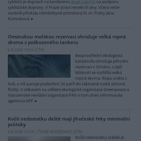
cyklistů je dopravit na konferenci
deset návrhů
na podporu
cyklistické dopravy. V Praze stráví necelé tři dny. Včera večer
osobně přivítala náměstkyně primátora hl. m. Prahy Jana
Komrsková.
Ománskou mořskou rezervaci ohrožuje velká ropná
skvrna z poškozeného tankeru
6.8.2026 15:03 (
ČTK
)
Bezprostřední ekologická
katastrofa ohrožuje přírodní
rezervaci v Ománu, v jejíž
blízkosti se rozšířila velká
ropná skvrna. Ropa unikla z
lodi, u níž panuje podezření, že patří do takzvané ruské stínové
flotily. S odkazem na sdělení ekologické organizace Greenpeace a
nizozemské nevládní organizace PAX o tom dnes informovala
agentura AFP.
Kvůli nedostatku deště mají jihočeské řeky minimální
průtoky
6.8.2026 14:24 | ČESKÉ BUDĚJOVICE (
ČTK
)
Kvůli nedostatku srážek je