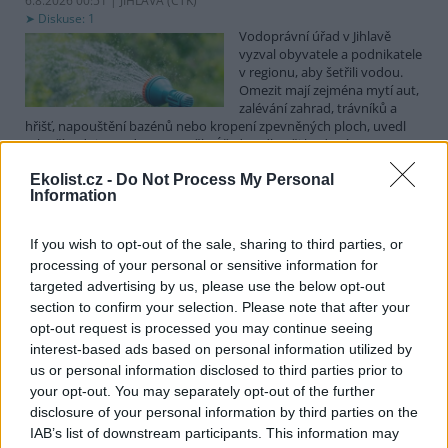
6.8.2026 00:51 | JIHLAVA (
ČTK
)
Diskuse: 1
Vodoprávní úřad v Jihlavě
vyzval obyvatele a podnikatele
v regionu, aby šetřili vodou.
Omezit mají zejména mytí aut,
zalévání zahrad, trávníků a
hřišť, napouštění bazénů nebo kropení zpevněných ploch, uvedl
mluvčí radnice Radovan Daněk. Úřad podle něj bude víc
kontrolovat povolené odběry. Výzva k šetření vodou platí pro
Ekolist.cz -
Do Not Process My Personal
všechny obce spadající pod Jihlavu jako obec s rozšířenou
Information
působností.
If you wish to opt-out of the sale, sharing to third parties, or
Celníci odhalili gang překupníků papoušků, zajistili
processing of your personal or sensitive information for
stovku ptáků
targeted advertising by us, please use the below opt-out
5.8.2026 20:13 (
ČTK
)
section to confirm your selection. Please note that after your
Celníci odhalili gang
opt-out request is processed you may continue seeing
překupníků chráněných druhů
interest-based ads based on personal information utilized by
papoušků působící v několika
krajích a zajistili asi stovku
us or personal information disclosed to third parties prior to
ptáků. S odchytem a
your opt-out. You may separately opt-out of the further
zajištěním zvířat celníkům pomohly zoo v Praze, Zlíně a Ostravě. V
disclosure of your personal information by third parties on the
ostravské zahradě také papoušci nalezli dočasné útočiště. V
IAB’s list of downstream participants. This information may
tiskové zprávě na
webu
celníků to oznámila mluvčí Celní správy ČR