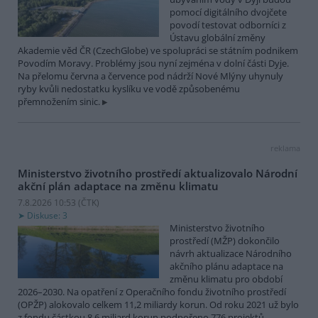
pomocí digitálního dvojčete
povodí testovat odborníci z
Ústavu globální změny
Akademie věd ČR (CzechGlobe) ve spolupráci se státním podnikem
Povodím Moravy. Problémy jsou nyní zejména v dolní části Dyje.
Na přelomu června a července pod nádrží Nové Mlýny uhynuly
ryby kvůli nedostatku kyslíku ve vodě způsobenému
přemnožením sinic.
reklama
Ministerstvo životního prostředí aktualizovalo Národní
akční plán adaptace na změnu klimatu
7.8.2026 10:53 (
ČTK
)
Diskuse: 3
Ministerstvo životního
prostředí (MŽP) dokončilo
návrh aktualizace Národního
akčního plánu adaptace na
změnu klimatu pro období
2026–2030. Na opatření z Operačního fondu životního prostředí
(OPŽP) alokovalo celkem 11,2 miliardy korun. Od roku 2021 už bylo
z fondu částkou 8,6 miliard korun podpořeno 776 projektů