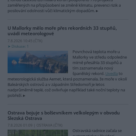
zaměřených na přizpůsobení se změně klimatu, prevenci rizik a
posilování odolnosti vůči klimatickým dopadům.
U Mallorky mělo moře přes rekordních 33 stupňů,
uvádí meteorologové
7.8.2026 10:45 (
ČTK
)
Diskuse: 1
Povrchová teplota moře u
Mallorky ve středu odpoledne
mírně přesáhla 33 stupňů a
tím zaznamenala nový
španělský rekord.
Uvedla
to
meteorologická služba Aemet, která poznamenala, že moře v okolí
Baleárských ostrovů a v západním Středomoří je letos
nadprůměrně teplé, což ovlivňuje například také noční teploty na
pobřeží.
Ostrava bojuje s bolševníkem velkolepým v obvodu
Slezská Ostrava
7.8.2026 01:09 | OSTRAVA (
ČTK
)
Ostravská radnice začala se