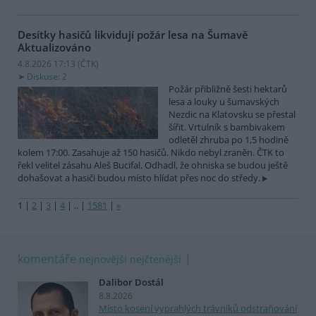
Desítky hasičů likvidují požár lesa na Šumavě
Aktualizováno
4.8.2026 17:13 (
ČTK
)
Diskuse: 2
Požár přibližně šesti hektarů
lesa a louky u šumavských
Nezdic na Klatovsku se přestal
šířit. Vrtulník s bambivakem
odletěl zhruba po 1,5 hodině
kolem 17:00. Zasahuje až 150 hasičů. Nikdo nebyl zraněn. ČTK to
řekl velitel zásahu Aleš Bucifal. Odhadl, že ohniska se budou ještě
dohašovat a hasiči budou místo hlídat přes noc do středy.
1
|
2
|
3
|
4
|
..
|
1581
|
»
komentáře
nejnovější
nejčtenější
Dalibor Dostál
8.8.2026
Místo kosení vyprahlých trávníků odstraňování