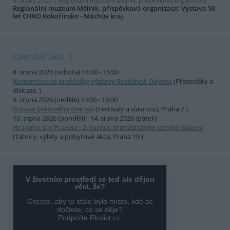
6. srpna 2026 |
Regionální muzeum Mělník, příspěvková organizace
Regionální muzeum Mělník, příspěvková organizace: Výstava 50
let CHKO Kokořínsko - Máchův kraj
kalendář akcí
8. srpna 2026 (sobota) 14:00 - 15:00
Komentované prohlídky výstavy Rostlinná Odysea
(Přednášky a
diskuse, )
9. srpna 2026 (neděle) 10:00 - 16:00
Oslava Světového dne lvů
(Festivaly a slavnosti, Praha 7 )
10. srpna 2026 (pondělí) - 14. srpna 2026 (pátek)
Hrajeme si v Pralese - 2. turnus příměstského letního tábora
(Tábory, výlety a pobytové akce, Praha 19 )