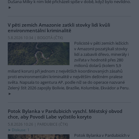
Dušana Milky k nim lidé přicházeli spíše v době, když bylo nevlídno.
V pěti zemích Amazonie zatkli stovky lidí kvůli
environmentální kriminalitě
5.8.2026 10:34 | BOGOTÁ (
ČTK
)
Policisté v pěti zemích ležících
v Amazonii pozatýkali stovky
lidí a zabavili dřevo, minerály i
zvířata v hodnotě přes 280
milionů dolarů (kolem 5,9
miliard korun) při jednom z největších koordinovaných zásahů
proti environmentální kriminalitě v největším deštném pralese
světa. Napsala to agentura AP, podle níž se do operace nazvané
Zelený štít 2026 zapojily Bolívie, Brazílie, Kolumbie, Ekvádor a Peru.
Potok Bylanka v Pardubicích vyschl. Městský obvod
chce, aby Povodí Labe vyčistilo koryto
5.8.2026 10:26 | PARDUBICE (
ČTK
)
Diskuse: 1
Potok Bylanka v Pardubicích v