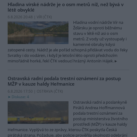
Hladina vírské nádrže je o osm metrů níž, než bývá v
létě obvyklé
6.8.2026 20:48 | VÍR (
ČTK
)
Hladina vodní nádrže Vír na
Žďársku je oproti běžnému
stavu v létě níž asi o osm
metrů. Z vody už vystoupaly i
kamenné obruby kdysi
zatopené cesty. Nádrž je ale pořád schopná přidávat vodu do řeky
Svratky i do vodáren, i když je letošní léto oproti předchozím
mimořádně horké, řekl ČTK vedoucí hrázný Antonín Hájek.
Ostravská radní podala trestní oznámení za postup
MŽP v kauze haldy Heřmanice
6.8.2026 17:50 | OSTRAVA (
ČTK
)
Diskuse: 4
Ostravská radní a poslankyně
Pirátů Andrea Hoffmannová
podala trestní oznámení za
postup ministerstva životního
prostředí (MŽP) v kauze haldy
Heřmanice. Vyplývá to ze zprávy, kterou ČTK poskytla Česká
pirátská strana. Požaduje, aby policie prověřila okolnosti odebrání