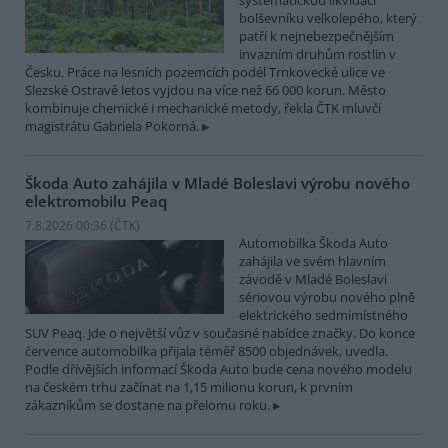
systematickou likvidací
bolševníku velkolepého, který
patří k nejnebezpečnějším
invazním druhům rostlin v
Česku. Práce na lesních pozemcích podél Trnkovecké ulice ve
Slezské Ostravě letos vyjdou na více než 66 000 korun. Město
kombinuje chemické i mechanické metody, řekla ČTK mluvčí
magistrátu Gabriela Pokorná.
Škoda Auto zahájila v Mladé Boleslavi výrobu nového
elektromobilu Peaq
7.8.2026 00:36 (
ČTK
)
Automobilka Škoda Auto
zahájila ve svém hlavním
závodě v Mladé Boleslavi
sériovou výrobu nového plně
elektrického sedmimístného
SUV Peaq. Jde o největší vůz v současné nabídce značky. Do konce
července automobilka přijala téměř 8500 objednávek, uvedla.
Podle dřívějších informací Škoda Auto bude cena nového modelu
na českém trhu začínat na 1,15 milionu korun, k prvním
zákazníkům se dostane na přelomu roku.