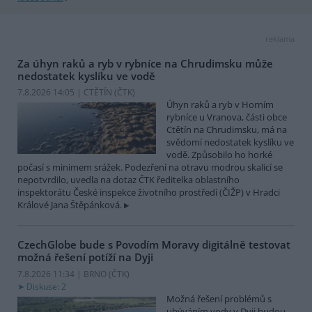
reklama
Za úhyn raků a ryb v rybníce na Chrudimsku může
nedostatek kyslíku ve vodě
7.8.2026 14:05 | CTĚTÍN (
ČTK
)
Úhyn raků a ryb v Horním
rybníce u Vranova, části obce
Ctětín na Chrudimsku, má na
svědomí nedostatek kyslíku ve
vodě. Způsobilo ho horké
počasí s minimem srážek. Podezření na otravu modrou skalicí se
nepotvrdilo, uvedla na dotaz ČTK ředitelka oblastního
inspektorátu České inspekce životního prostředí (ČIŽP) v Hradci
Králové Jana Štěpánková.
CzechGlobe bude s Povodím Moravy digitálně testovat
možná řešení potíží na Dyji
7.8.2026 11:34 | BRNO (
ČTK
)
Diskuse: 2
Možná řešení problémů s
ubýváním vody v Dyji budou