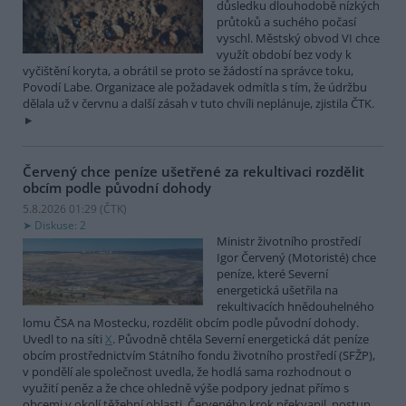
důsledku dlouhodobě nízkých
průtoků a suchého počasí
vyschl. Městský obvod VI chce
využít období bez vody k
vyčištění koryta, a obrátil se proto se žádostí na správce toku,
Povodí Labe. Organizace ale požadavek odmítla s tím, že údržbu
dělala už v červnu a další zásah v tuto chvíli neplánuje, zjistila ČTK.
Červený chce peníze ušetřené za rekultivaci rozdělit
obcím podle původní dohody
5.8.2026 01:29 (
ČTK
)
Diskuse: 2
Ministr životního prostředí
Igor Červený (Motoristé) chce
peníze, které Severní
energetická ušetřila na
rekultivacích hnědouhelného
lomu ČSA na Mostecku, rozdělit obcím podle původní dohody.
Uvedl to na síti
X
. Původně chtěla Severní energetická dát peníze
obcím prostřednictvím Státního fondu životního prostředí (SFŽP),
v pondělí ale společnost uvedla, že hodlá sama rozhodnout o
využití peněz a že chce ohledně výše podpory jednat přímo s
obcemi v okolí těžební oblasti. Červeného krok překvapil, postup