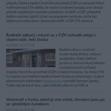
případu České inspekci životního prostředí (ČIŽP) a zastavení řízení.
Hoffmannová ČTK sdělila, že trestní oznámení podala proti dosud
přesně nezjištěným osobám působícím na MŽP a ČIŽP, případně
dalším osobám, jejichž účast na popsaném postupu může být
zjištěna prověřováním. Stanovisko MŽP a ČIŽP ČTK shání.
Ředitelé odborů i mluvčí se z ČIŽP rozhodli odejít z
vlastní vůle, řekl Straka
6.8.2026 15:22 (
ČTK
)
Ředitel odboru vnitřních
služeb Matěj Mrlina, vedoucí
služebního úřadu Oldřich
Jarolím a tisková mluvčí Miriam
Loužecká končí na České
inspekci životního prostředí (ČIŽP) z vlastní iniciativy. Na dotaz ČTK
to napsal nový ředitel inspekce Pavel Straka (za Motoristy). O jejich
plánovaných odchodech
informovaly
v pondělí Seznam Zprávy.
Podle něj tak končí dva z pěti ředitelů odborů na ČIŽP.
Veterináři v horku ošetřují více zvířat, ohrožení jsou psi
se zploštělým čumákem
6.8.2026 15:15 (
ČTK
)