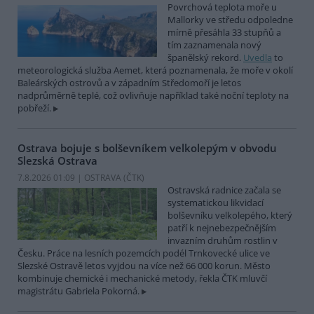
Povrchová teplota moře u
Mallorky ve středu odpoledne
mírně přesáhla 33 stupňů a
tím zaznamenala nový
španělský rekord.
Uvedla
to
meteorologická služba Aemet, která poznamenala, že moře v okolí
Baleárských ostrovů a v západním Středomoří je letos
nadprůměrně teplé, což ovlivňuje například také noční teploty na
pobřeží.
Ostrava bojuje s bolševníkem velkolepým v obvodu
Slezská Ostrava
7.8.2026 01:09 | OSTRAVA (
ČTK
)
Ostravská radnice začala se
systematickou likvidací
bolševníku velkolepého, který
patří k nejnebezpečnějším
invazním druhům rostlin v
Česku. Práce na lesních pozemcích podél Trnkovecké ulice ve
Slezské Ostravě letos vyjdou na více než 66 000 korun. Město
kombinuje chemické i mechanické metody, řekla ČTK mluvčí
magistrátu Gabriela Pokorná.