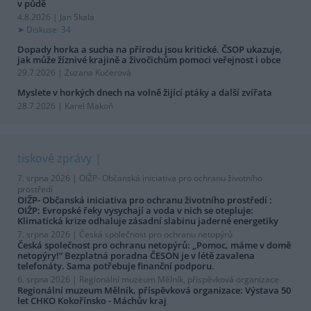
v půdě
4.8.2026 | Jan Skala
Diskuse: 34
Dopady horka a sucha na přírodu jsou kritické. ČSOP ukazuje,
jak může žíznivé krajině a živočichům pomoci veřejnost i obce
29.7.2026 | Zuzana Kučerová
Myslete v horkých dnech na volně žijící ptáky a další zvířata
28.7.2026 | Karel Makoň
tiskové zprávy
7. srpna 2026 |
OIŽP- Občanská iniciativa pro ochranu životního
prostředí
OIŽP- Občanská iniciativa pro ochranu životního prostředí :
OIŽP: Evropské řeky vysychají a voda v nich se otepluje:
Klimatická krize odhaluje zásadní slabinu jaderné energetiky
7. srpna 2026 |
Česká společnost pro ochranu netopýrů
Česká společnost pro ochranu netopýrů: „Pomoc, máme v domě
netopýry!“ Bezplatná poradna ČESON je v létě zavalena
telefonáty. Sama potřebuje finanční podporu.
6. srpna 2026 |
Regionální muzeum Mělník, příspěvková organizace
Regionální muzeum Mělník, příspěvková organizace: Výstava 50
let CHKO Kokořínsko - Máchův kraj