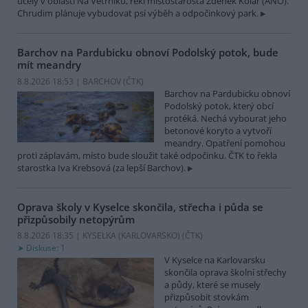
účely v oblasti Na Větrníku, řekl místostarosta Zdeněk Kolář (ANO).
Chrudim plánuje vybudovat psí výběh a odpočinkový park.
Barchov na Pardubicku obnoví Podolský potok, bude
mít meandry
8.8.2026 18:53 | BARCHOV (
ČTK
)
Barchov na Pardubicku obnoví
Podolský potok, který obcí
protéká. Nechá vybourat jeho
betonové koryto a vytvoří
meandry. Opatření pomohou
proti záplavám, místo bude sloužit také odpočinku. ČTK to řekla
starostka Iva Krebsová (za lepší Barchov).
Oprava školy v Kyselce skončila, střecha i půda se
přizpůsobily netopýrům
8.8.2026 18:35 | KYSELKA (KARLOVARSKO) (
ČTK
)
Diskuse: 1
V Kyselce na Karlovarsku
skončila oprava školní střechy
a půdy, které se musely
přizpůsobit stovkám