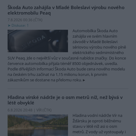
Škoda Auto zahájila v Mladé Boleslavi výrobu nového
elektromobilu Peaq
7.8.2026 00:36 (
ČTK
)
Diskuse: 1
Automobilka Škoda Auto
zahájila ve svém hlavním
závodě v Mladé Boleslavi
sériovou výrobu nového plně
elektrického sedmimístného
SUV Peaq. Jde o největší vůz v současné nabídce značky. Do konce
července automobilka přijala téměř 8500 objednávek, uvedla.
Podle dřívějších informací Škoda Auto bude cena nového modelu
na českém trhu začínat na 1,15 milionu korun, k prvním
zákazníkům se dostane na přelomu roku.
Hladina vírské nádrže je o osm metrů níž, než bývá v
létě obvyklé
6.8.2026 20:48 | VÍR (
ČTK
)
Hladina vodní nádrže Vír na
Žďársku je oproti běžnému
stavu v létě níž asi o osm
metrů. Z vody už vystoupaly i