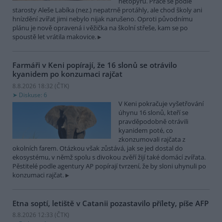
netopýrů. Práce se podle
starosty Aleše Labíka (nez.) nepatrně protáhly, ale chod školy ani
hnízdění zvířat jimi nebylo nijak narušeno. Oproti původnímu
plánu je nově opravená i věžička na školní střeše, kam se po
spoustě let vrátila makovice.
Farmáři v Keni popírají, že 16 slonů se otrávilo
kyanidem po konzumaci rajčat
8.8.2026 18:32 (
ČTK
)
Diskuse: 6
V Keni pokračuje vyšetřování
úhynu 16 slonů, kteří se
pravděpodobně otrávili
kyanidem poté, co
zkonzumovali rajčata z
okolních farem. Otázkou však zůstává, jak se jed dostal do
ekosystému, v němž spolu s divokou zvěří žijí také domácí zvířata.
Pěstitelé podle agentury AP popírají tvrzení, že by sloni uhynuli po
konzumaci rajčat.
Etna soptí, letiště v Catanii pozastavilo přílety, píše AFP
8.8.2026 12:33 (
ČTK
)