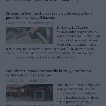
Strakonice kvůli suchu zakázaly odběr vody z řek a
potoků na zahrady či bazény
9.8.2026 14:37 | STRAKONICE (
ČTK
)
Strakonice kvůli suchu
zakázaly odběr povrchových
vod z vodních toků. Zákaz platí
od soboty 8. srpna. Opatření,
které vydal vodoprávní úřad,
platí mimo jiné na zalévání zahrad a trávníků, zavlažování hřišť,
mytí automobilů, napouštění bazénů a nádrží. Novináře o tom
informovala mluvčí radnice Markéta Bučoková.
Zoo Liberec poprvé rozmnožila kriticky ohroženou
žabku listovnici přízračnou
9.8.2026 10:24 | LIBEREC (
ČTK
)
Zoo Liberec poprvé rozmnožila
kriticky ohroženou listovnici
přízračnou. Odchov tohoto
druhu tropické žabky v lidské
péči je poměrně vzácný. V