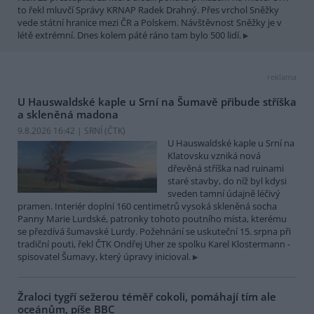
to řekl mluvčí Správy KRNAP Radek Drahný. Přes vrchol Sněžky
vede státní hranice mezi ČR a Polskem. Návštěvnost Sněžky je v
létě extrémní. Dnes kolem páté ráno tam bylo 500 lidí.
reklama
U Hauswaldské kaple u Srní na Šumavě přibude stříška
a skleněná madona
9.8.2026 16:42 | SRNÍ (
ČTK
)
U Hauswaldské kaple u Srní na
Klatovsku vzniká nová
dřevěná stříška nad ruinami
staré stavby, do níž byl kdysi
sveden tamní údajně léčivý
pramen. Interiér doplní 160 centimetrů vysoká skleněná socha
Panny Marie Lurdské, patronky tohoto poutního místa, kterému
se přezdívá šumavské Lurdy. Požehnání se uskuteční 15. srpna při
tradiční pouti, řekl ČTK Ondřej Uher ze spolku Karel Klostermann -
spisovatel Šumavy, který úpravy inicioval.
Žraloci tygří sežerou téměř cokoli, pomáhají tím ale
oceánům, píše BBC