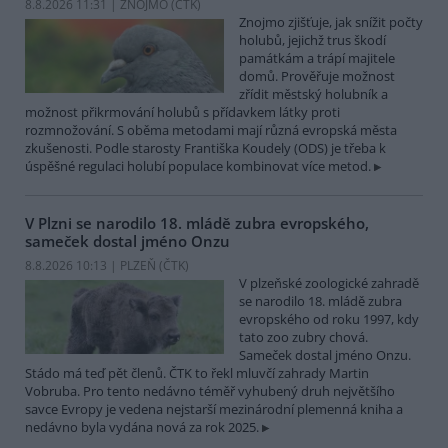
8.8.2026 11:31 | ZNOJMO (
ČTK
)
Znojmo zjišťuje, jak snížit počty
holubů, jejichž trus škodí
památkám a trápí majitele
domů. Prověřuje možnost
zřídit městský holubník a
možnost přikrmování holubů s přídavkem látky proti
rozmnožování. S oběma metodami mají různá evropská města
zkušenosti. Podle starosty Františka Koudely (ODS) je třeba k
úspěšné regulaci holubí populace kombinovat více metod.
V Plzni se narodilo 18. mládě zubra evropského,
sameček dostal jméno Onzu
8.8.2026 10:13 | PLZEŇ (
ČTK
)
V plzeňské zoologické zahradě
se narodilo 18. mládě zubra
evropského od roku 1997, kdy
tato zoo zubry chová.
Sameček dostal jméno Onzu.
Stádo má teď pět členů. ČTK to řekl mluvčí zahrady Martin
Vobruba. Pro tento nedávno téměř vyhubený druh největšího
savce Evropy je vedena nejstarší mezinárodní plemenná kniha a
nedávno byla vydána nová za rok 2025.