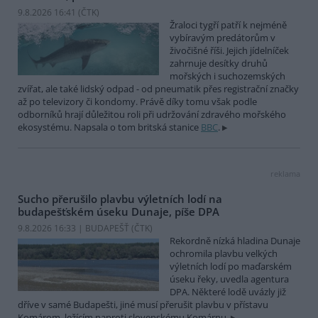
9.8.2026 16:41 (
ČTK
)
Žraloci tygří patří k nejméně
vybíravým predátorům v
živočišné říši. Jejich jídelníček
zahrnuje desítky druhů
mořských i suchozemských
zvířat, ale také lidský odpad - od pneumatik přes registrační značky
až po televizory či kondomy. Právě díky tomu však podle
odborníků hrají důležitou roli při udržování zdravého mořského
ekosystému. Napsala o tom britská stanice
BBC
.
reklama
Sucho přerušilo plavbu výletních lodí na
budapešťském úseku Dunaje, píše DPA
9.8.2026 16:33 | BUDAPEŠŤ (
ČTK
)
Rekordně nízká hladina Dunaje
ochromila plavbu velkých
výletních lodí po maďarském
úseku řeky, uvedla agentura
DPA. Některé lodě uvázly již
dříve v samé Budapešti, jiné musí přerušit plavbu v přístavu
Komárom, ležícím naproti slovenskému Komárnu.