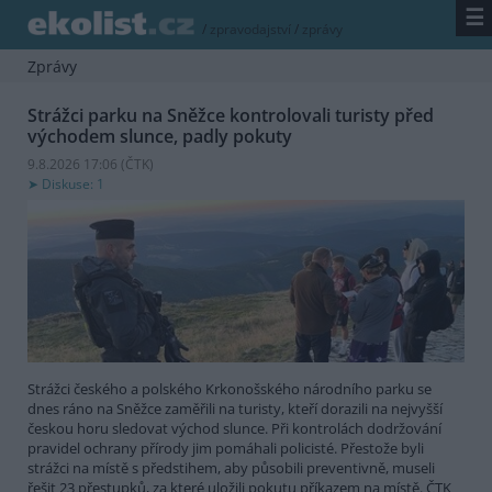
☰
/
zpravodajství
/
zprávy
Zprávy
Strážci parku na Sněžce kontrolovali turisty před
východem slunce, padly pokuty
9.8.2026 17:06 (
ČTK
)
Diskuse: 1
Strážci českého a polského Krkonošského národního parku se
dnes ráno na Sněžce zaměřili na turisty, kteří dorazili na nejvyšší
českou horu sledovat východ slunce. Při kontrolách dodržování
pravidel ochrany přírody jim pomáhali policisté. Přestože byli
strážci na místě s předstihem, aby působili preventivně, museli
řešit 23 přestupků, za které uložili pokutu příkazem na místě. ČTK