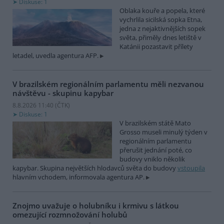
Diskuse: 1
Oblaka kouře a popela, které
vychrlila sicilská sopka Etna,
jedna z nejaktivnějších sopek
světa, přiměly dnes letiště v
Katánii pozastavit přílety
letadel, uvedla agentura AFP.
V brazilském regionálním parlamentu měli nezvanou
návštěvu - skupinu kapybar
8.8.2026 11:40 (
ČTK
)
Diskuse: 1
V brazilském státě Mato
Grosso museli minulý týden v
regionálním parlamentu
přerušit jednání poté, co
budovy vniklo několik
kapybar. Skupina největších hlodavců světa do budovy
vstoupila
hlavním vchodem, informovala agentura AP.
Znojmo uvažuje o holubníku i krmivu s látkou
omezující rozmnožování holubů