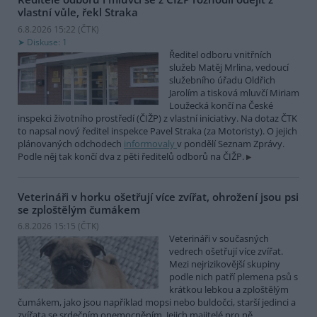
vlastní vůle, řekl Straka
6.8.2026 15:22 (
ČTK
)
Diskuse: 1
Ředitel odboru vnitřních
služeb Matěj Mrlina, vedoucí
služebního úřadu Oldřich
Jarolím a tisková mluvčí Miriam
Loužecká končí na České
inspekci životního prostředí (ČIŽP) z vlastní iniciativy. Na dotaz ČTK
to napsal nový ředitel inspekce Pavel Straka (za Motoristy). O jejich
plánovaných odchodech
informovaly
v pondělí Seznam Zprávy.
Podle něj tak končí dva z pěti ředitelů odborů na ČIŽP.
Veterináři v horku ošetřují více zvířat, ohrožení jsou psi
se zploštělým čumákem
6.8.2026 15:15 (
ČTK
)
Veterináři v současných
vedrech ošetřují více zvířat.
Mezi nejrizikovější skupiny
podle nich patří plemena psů s
krátkou lebkou a zploštělým
čumákem, jako jsou například mopsi nebo buldočci, starší jedinci a
zvířata se srdečním onemocněním. Jejich majitelé pro ně