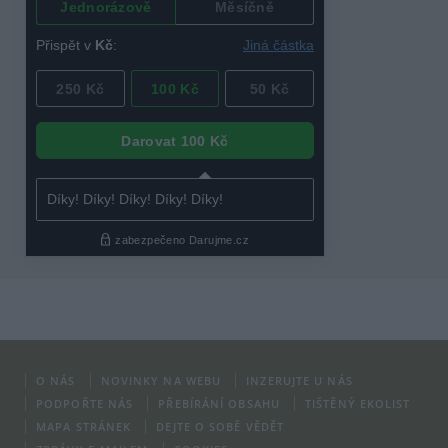
O NÁS
NOVINKY NA WEBU
INZERUJTE U NÁS
PODPOŘTE NÁS
PŘEBÍRÁNÍ OBSAHU
TIŠTĚNÝ EKOLIST
MAPA STRÁNEK
DEJTE O SOBĚ VĚDĚT