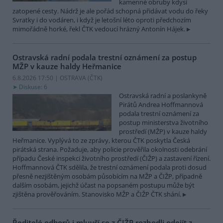
kamenné obruby kdysi
zatopené cesty. Nádrž je ale pořád schopná přidávat vodu do řeky
Svratky i do vodáren, i když je letošní léto oproti předchozím
mimořádně horké, řekl ČTK vedoucí hrázný Antonín Hájek.
Ostravská radní podala trestní oznámení za postup
MŽP v kauze haldy Heřmanice
6.8.2026 17:50 | OSTRAVA (
ČTK
)
Diskuse: 6
Ostravská radní a poslankyně
Pirátů Andrea Hoffmannová
podala trestní oznámení za
postup ministerstva životního
prostředí (MŽP) v kauze haldy
Heřmanice. Vyplývá to ze zprávy, kterou ČTK poskytla Česká
pirátská strana. Požaduje, aby policie prověřila okolnosti odebrání
případu České inspekci životního prostředí (ČIŽP) a zastavení řízení.
Hoffmannová ČTK sdělila, že trestní oznámení podala proti dosud
přesně nezjištěným osobám působícím na MŽP a ČIŽP, případně
dalším osobám, jejichž účast na popsaném postupu může být
zjištěna prověřováním. Stanovisko MŽP a ČIŽP ČTK shání.
Ředitelé odborů i mluvčí se z ČIŽP rozhodli odejít z