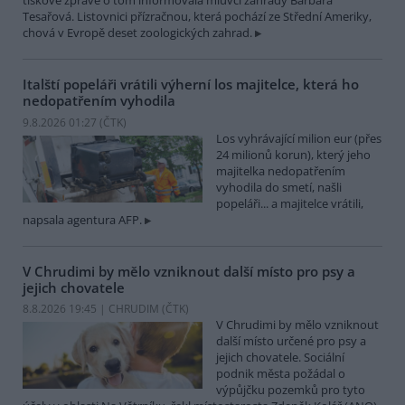
tiskové zprávě o tom informovala mluvčí zahrady Barbara
Tesařová. Listovnici přízračnou, která pochází ze Střední Ameriky,
chová v Evropě deset zoologických zahrad.
Italští popeláři vrátili výherní los majitelce, která ho
nedopatřením vyhodila
9.8.2026 01:27 (
ČTK
)
Los vyhrávající milion eur (přes
24 milionů korun), který jeho
majitelka nedopatřením
vyhodila do smetí, našli
popeláři... a majitelce vrátili,
napsala agentura AFP.
V Chrudimi by mělo vzniknout další místo pro psy a
jejich chovatele
8.8.2026 19:45 | CHRUDIM (
ČTK
)
V Chrudimi by mělo vzniknout
další místo určené pro psy a
jejich chovatele. Sociální
podnik města požádal o
výpůjčku pozemků pro tyto