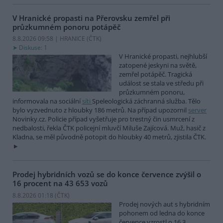
V Hranické propasti na Přerovsku zemřel při
průzkumném ponoru potápěč
8.8.2026 09:58 | HRANICE (
ČTK
)
Diskuse: 1
V Hranické propasti, nejhlubší
zatopené jeskyni na světě,
zemřel potápěč. Tragická
událost se stala ve středu při
průzkumném ponoru,
informovala na sociální
síti
Speleologická záchranná služba. Tělo
bylo vyzvednuto z hloubky 186 metrů. Na případ upozornil
server
Novinky.cz. Policie případ vyšetřuje pro trestný čin usmrcení z
nedbalosti, řekla ČTK policejní mluvčí Miluše Zajícová. Muž, hasič z
Kladna, se měl původně potopit do hloubky 40 metrů, zjistila ČTK.
Prodej hybridních vozů se do konce července zvýšil o
16 procent na 43 653 vozů
8.8.2026 01:18 (
ČTK
)
Prodej nových aut s hybridním
pohonem od ledna do konce
července vzrostl o 16,3