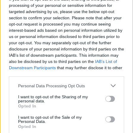
Diskuse: 1
processing of your personal or sensitive information for
Úhyn raků a ryb v Horním
targeted advertising by us, please use the below opt-out
rybníce u Vranova, části obce
section to confirm your selection. Please note that after your
Ctětín na Chrudimsku, má na
opt-out request is processed you may continue seeing
svědomí nedostatek kyslíku ve
interest-based ads based on personal information utilized by
vodě. Způsobilo ho horké
us or personal information disclosed to third parties prior to
počasí s minimem srážek. Podezření na otravu modrou skalicí se
nepotvrdilo, uvedla na dotaz ČTK ředitelka oblastního
your opt-out. You may separately opt-out of the further
inspektorátu České inspekce životního prostředí (ČIŽP) v Hradci
disclosure of your personal information by third parties on the
Králové Jana Štěpánková.
IAB’s list of downstream participants. This information may
also be disclosed by us to third parties on the
IAB’s List of
Downstream Participants
that may further disclose it to other
CzechGlobe bude s Povodím Moravy digitálně testovat
third parties.
možná řešení potíží na Dyji
7.8.2026 11:34 | BRNO (
ČTK
)
Personal Data Processing Opt Outs
Diskuse: 2
Možná řešení problémů s
I want to opt-out of the Sharing of my
ubýváním vody v Dyji budou
personal data.
pomocí digitálního dvojčete
Opted In
povodí testovat odborníci z
Ústavu globální změny
I want to opt-out of the Sale of my
Akademie věd ČR (CzechGlobe) ve spolupráci se státním podnikem
Personal Data.
Povodím Moravy. Problémy jsou nyní zejména v dolní části Dyje.
Opted In
Na přelomu června a července pod nádrží Nové Mlýny uhynuly