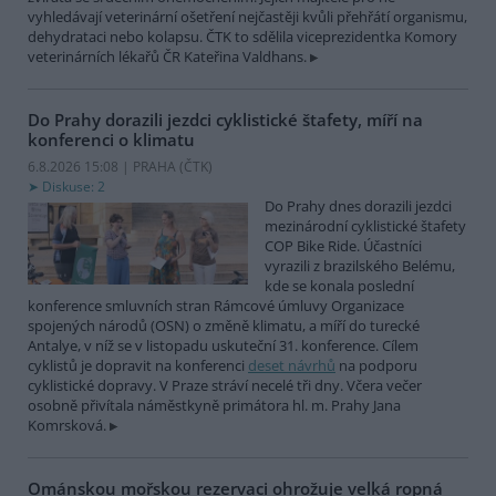
vyhledávají veterinární ošetření nejčastěji kvůli přehřátí organismu,
dehydrataci nebo kolapsu. ČTK to sdělila viceprezidentka Komory
veterinárních lékařů ČR Kateřina Valdhans.
Do Prahy dorazili jezdci cyklistické štafety, míří na
konferenci o klimatu
6.8.2026 15:08 | PRAHA (
ČTK
)
Diskuse: 2
Do Prahy dnes dorazili jezdci
mezinárodní cyklistické štafety
COP Bike Ride. Účastníci
vyrazili z brazilského Belému,
kde se konala poslední
konference smluvních stran Rámcové úmluvy Organizace
spojených národů (OSN) o změně klimatu, a míří do turecké
Antalye, v níž se v listopadu uskuteční 31. konference. Cílem
cyklistů je dopravit na konferenci
deset návrhů
na podporu
cyklistické dopravy. V Praze stráví necelé tři dny. Včera večer
osobně přivítala náměstkyně primátora hl. m. Prahy Jana
Komrsková.
Ománskou mořskou rezervaci ohrožuje velká ropná