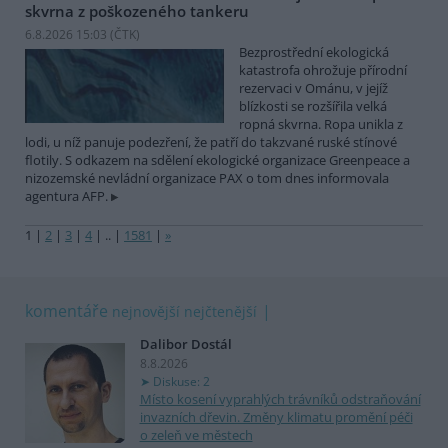
skvrna z poškozeného tankeru
6.8.2026 15:03 (
ČTK
)
Bezprostřední ekologická
katastrofa ohrožuje přírodní
rezervaci v Ománu, v jejíž
blízkosti se rozšířila velká
ropná skvrna. Ropa unikla z
lodi, u níž panuje podezření, že patří do takzvané ruské stínové
flotily. S odkazem na sdělení ekologické organizace Greenpeace a
nizozemské nevládní organizace PAX o tom dnes informovala
agentura AFP.
1
|
2
|
3
|
4
|
..
|
1581
|
»
komentáře
nejnovější
nejčtenější
Dalibor Dostál
8.8.2026
Diskuse: 2
Místo kosení vyprahlých trávníků odstraňování
invazních dřevin. Změny klimatu promění péči
o zeleň ve městech