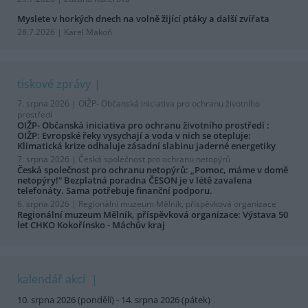
Myslete v horkých dnech na volně žijící ptáky a další zvířata
28.7.2026 | Karel Makoň
tiskové zprávy
7. srpna 2026 |
OIŽP- Občanská iniciativa pro ochranu životního
prostředí
OIŽP- Občanská iniciativa pro ochranu životního prostředí :
OIŽP: Evropské řeky vysychají a voda v nich se otepluje:
Klimatická krize odhaluje zásadní slabinu jaderné energetiky
7. srpna 2026 |
Česká společnost pro ochranu netopýrů
Česká společnost pro ochranu netopýrů: „Pomoc, máme v domě
netopýry!“ Bezplatná poradna ČESON je v létě zavalena
telefonáty. Sama potřebuje finanční podporu.
6. srpna 2026 |
Regionální muzeum Mělník, příspěvková organizace
Regionální muzeum Mělník, příspěvková organizace: Výstava 50
let CHKO Kokořínsko - Máchův kraj
kalendář akcí
10. srpna 2026 (pondělí) - 14. srpna 2026 (pátek)