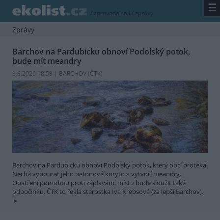
☰
/
zpravodajství
/
zprávy
Zprávy
Barchov na Pardubicku obnoví Podolský potok,
bude mít meandry
8.8.2026 18:53 | BARCHOV (
ČTK
)
Barchov na Pardubicku obnoví Podolský potok, který obcí protéká.
Nechá vybourat jeho betonové koryto a vytvoří meandry.
Opatření pomohou proti záplavám, místo bude sloužit také
odpočinku. ČTK to řekla starostka Iva Krebsová (za lepší Barchov).