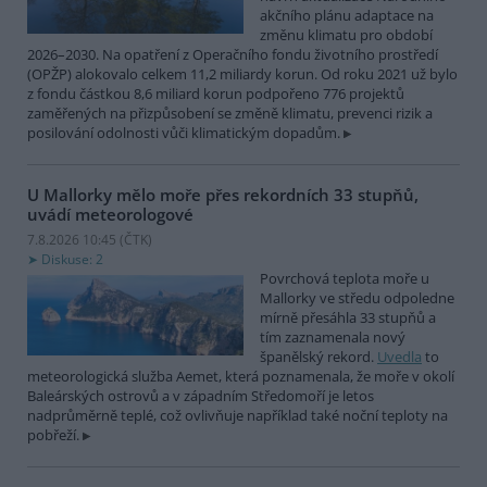
akčního plánu adaptace na
změnu klimatu pro období
2026–2030. Na opatření z Operačního fondu životního prostředí
(OPŽP) alokovalo celkem 11,2 miliardy korun. Od roku 2021 už bylo
z fondu částkou 8,6 miliard korun podpořeno 776 projektů
zaměřených na přizpůsobení se změně klimatu, prevenci rizik a
posilování odolnosti vůči klimatickým dopadům.
U Mallorky mělo moře přes rekordních 33 stupňů,
uvádí meteorologové
7.8.2026 10:45 (
ČTK
)
Diskuse: 2
Povrchová teplota moře u
Mallorky ve středu odpoledne
mírně přesáhla 33 stupňů a
tím zaznamenala nový
španělský rekord.
Uvedla
to
meteorologická služba Aemet, která poznamenala, že moře v okolí
Baleárských ostrovů a v západním Středomoří je letos
nadprůměrně teplé, což ovlivňuje například také noční teploty na
pobřeží.