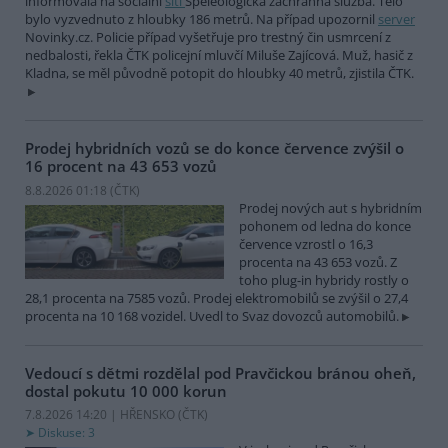
informovala na sociální
síti
Speleologická záchranná služba. Tělo
bylo vyzvednuto z hloubky 186 metrů. Na případ upozornil
server
Novinky.cz. Policie případ vyšetřuje pro trestný čin usmrcení z
nedbalosti, řekla ČTK policejní mluvčí Miluše Zajícová. Muž, hasič z
Kladna, se měl původně potopit do hloubky 40 metrů, zjistila ČTK.
Prodej hybridních vozů se do konce července zvýšil o
16 procent na 43 653 vozů
8.8.2026 01:18 (
ČTK
)
Prodej nových aut s hybridním
pohonem od ledna do konce
července vzrostl o 16,3
procenta na 43 653 vozů. Z
toho plug-in hybridy rostly o
28,1 procenta na 7585 vozů. Prodej elektromobilů se zvýšil o 27,4
procenta na 10 168 vozidel. Uvedl to Svaz dovozců automobilů.
Vedoucí s dětmi rozdělal pod Pravčickou bránou oheň,
dostal pokutu 10 000 korun
7.8.2026 14:20 | HŘENSKO (
ČTK
)
Diskuse: 3