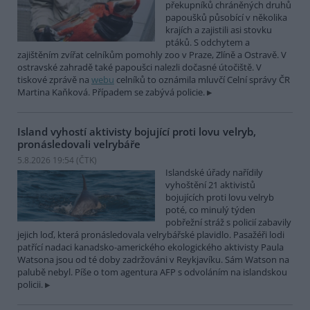
překupníků chráněných druhů
papoušků působící v několika
krajích a zajistili asi stovku
ptáků. S odchytem a
zajištěním zvířat celníkům pomohly zoo v Praze, Zlíně a Ostravě. V
ostravské zahradě také papoušci nalezli dočasné útočiště. V
tiskové zprávě na
webu
celníků to oznámila mluvčí Celní správy ČR
Martina Kaňková. Případem se zabývá policie.
Island vyhostí aktivisty bojující proti lovu velryb,
pronásledovali velrybáře
5.8.2026 19:54 (
ČTK
)
Islandské úřady nařídily
vyhoštění 21 aktivistů
bojujících proti lovu velryb
poté, co minulý týden
pobřežní stráž s policií zabavily
jejich loď, která pronásledovala velrybářské plavidlo. Pasažéři lodi
patřící nadaci kanadsko-amerického ekologického aktivisty Paula
Watsona jsou od té doby zadržováni v Reykjavíku. Sám Watson na
palubě nebyl. Píše o tom agentura AFP s odvoláním na islandskou
policii.