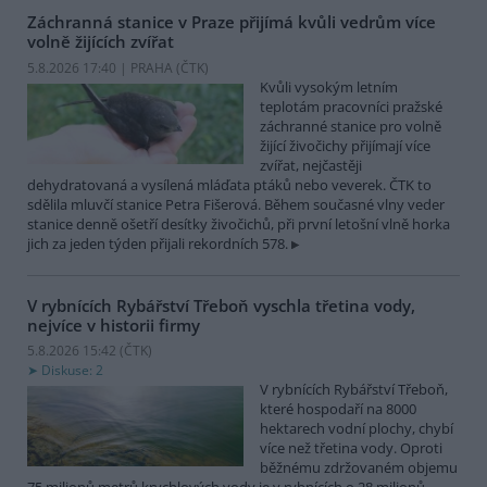
Záchranná stanice v Praze přijímá kvůli vedrům více
volně žijících zvířat
5.8.2026 17:40 | PRAHA (
ČTK
)
Kvůli vysokým letním
teplotám pracovníci pražské
záchranné stanice pro volně
žijící živočichy přijímají více
zvířat, nejčastěji
dehydratovaná a vysílená mláďata ptáků nebo veverek. ČTK to
sdělila mluvčí stanice Petra Fišerová. Během současné vlny veder
stanice denně ošetří desítky živočichů, při první letošní vlně horka
jich za jeden týden přijali rekordních 578.
V rybnících Rybářství Třeboň vyschla třetina vody,
nejvíce v historii firmy
5.8.2026 15:42 (
ČTK
)
Diskuse: 2
V rybnících Rybářství Třeboň,
které hospodaří na 8000
hektarech vodní plochy, chybí
více než třetina vody. Oproti
běžnému zdržovaném objemu