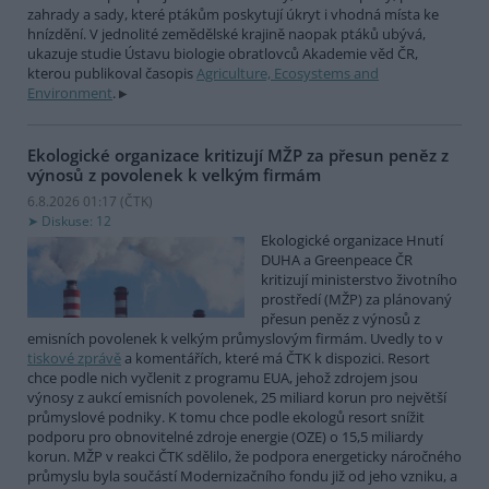
zahrady a sady, které ptákům poskytují úkryt i vhodná místa ke
hnízdění. V jednolité zemědělské krajině naopak ptáků ubývá,
ukazuje studie Ústavu biologie obratlovců Akademie věd ČR,
kterou publikoval časopis
Agriculture, Ecosystems and
Environment
.
Ekologické organizace kritizují MŽP za přesun peněz z
výnosů z povolenek k velkým firmám
6.8.2026 01:17 (
ČTK
)
Diskuse: 12
Ekologické organizace Hnutí
DUHA a Greenpeace ČR
kritizují ministerstvo životního
prostředí (MŽP) za plánovaný
přesun peněz z výnosů z
emisních povolenek k velkým průmyslovým firmám. Uvedly to v
tiskové zprávě
a komentářích, které má ČTK k dispozici. Resort
chce podle nich vyčlenit z programu EUA, jehož zdrojem jsou
výnosy z aukcí emisních povolenek, 25 miliard korun pro největší
průmyslové podniky. K tomu chce podle ekologů resort snížit
podporu pro obnovitelné zdroje energie (OZE) o 15,5 miliardy
korun. MŽP v reakci ČTK sdělilo, že podpora energeticky náročného
průmyslu byla součástí Modernizačního fondu již od jeho vzniku, a