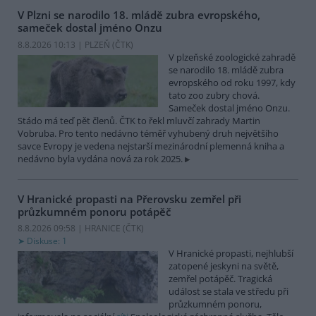
V Plzni se narodilo 18. mládě zubra evropského,
sameček dostal jméno Onzu
8.8.2026 10:13 | PLZEŇ (
ČTK
)
V plzeňské zoologické zahradě
se narodilo 18. mládě zubra
evropského od roku 1997, kdy
tato zoo zubry chová.
Sameček dostal jméno Onzu.
Stádo má teď pět členů. ČTK to řekl mluvčí zahrady Martin
Vobruba. Pro tento nedávno téměř vyhubený druh největšího
savce Evropy je vedena nejstarší mezinárodní plemenná kniha a
nedávno byla vydána nová za rok 2025.
V Hranické propasti na Přerovsku zemřel při
průzkumném ponoru potápěč
8.8.2026 09:58 | HRANICE (
ČTK
)
Diskuse: 1
V Hranické propasti, nejhlubší
zatopené jeskyni na světě,
zemřel potápěč. Tragická
událost se stala ve středu při
průzkumném ponoru,