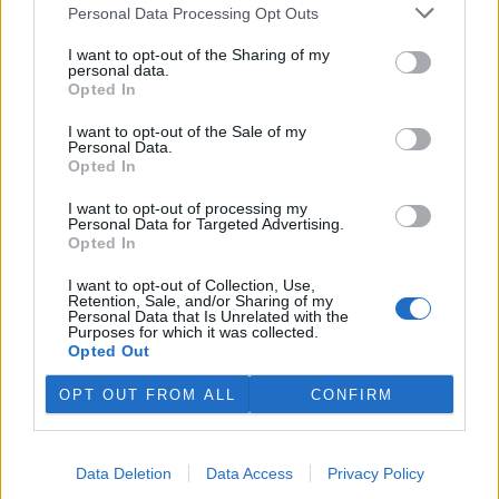
plánovaných odchodech
informovaly
v pondělí Seznam Zprávy.
Personal Data Processing Opt Outs
Podle něj tak končí dva z pěti ředitelů odborů na ČIŽP.
I want to opt-out of the Sharing of my
personal data.
Veterináři v horku ošetřují více zvířat, ohrožení jsou psi
Opted In
se zploštělým čumákem
6.8.2026 15:15 (
ČTK
)
I want to opt-out of the Sale of my
Personal Data.
Veterináři v současných
Opted In
vedrech ošetřují více zvířat.
Mezi nejrizikovější skupiny
I want to opt-out of processing my
podle nich patří plemena psů s
Personal Data for Targeted Advertising.
krátkou lebkou a zploštělým
Opted In
čumákem, jako jsou například mopsi nebo buldočci, starší jedinci a
zvířata se srdečním onemocněním. Jejich majitelé pro ně
I want to opt-out of Collection, Use,
vyhledávají veterinární ošetření nejčastěji kvůli přehřátí organismu,
Retention, Sale, and/or Sharing of my
dehydrataci nebo kolapsu. ČTK to sdělila viceprezidentka Komory
Personal Data that Is Unrelated with the
veterinárních lékařů ČR Kateřina Valdhans.
Purposes for which it was collected.
Opted Out
Do Prahy dorazili jezdci cyklistické štafety, míří na
OPT OUT FROM ALL
CONFIRM
konferenci o klimatu
6.8.2026 15:08 | PRAHA (
ČTK
)
Diskuse: 2
Data Deletion
Data Access
Privacy Policy
Do Prahy dnes dorazili jezdci