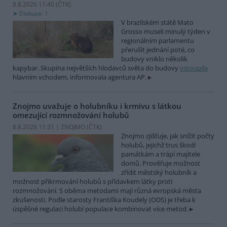
8.8.2026 11:40 (
ČTK
)
Diskuse: 1
V brazilském státě Mato
Grosso museli minulý týden v
regionálním parlamentu
přerušit jednání poté, co
budovy vniklo několik
kapybar. Skupina největších hlodavců světa do budovy
vstoupila
hlavním vchodem, informovala agentura AP.
Znojmo uvažuje o holubníku i krmivu s látkou
omezující rozmnožování holubů
8.8.2026 11:31 | ZNOJMO (
ČTK
)
Znojmo zjišťuje, jak snížit počty
holubů, jejichž trus škodí
památkám a trápí majitele
domů. Prověřuje možnost
zřídit městský holubník a
možnost přikrmování holubů s přídavkem látky proti
rozmnožování. S oběma metodami mají různá evropská města
zkušenosti. Podle starosty Františka Koudely (ODS) je třeba k
úspěšné regulaci holubí populace kombinovat více metod.