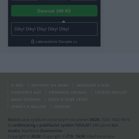
O NÁS
NOVINKY NA WEBU
INZERUJTE U NÁS
PODPOŘTE NÁS
PŘEBÍRÁNÍ OBSAHU
TIŠTĚNÝ EKOLIST
MAPA STRÁNEK
DEJTE O SOBĚ VĚDĚT
ZPRÁVY E-MAILEM
COOKIES
Ekolist.cz
je vydáván občanským sdružením
BEZK
. ISSN 1802-9019.
Za
webhosting
a
publikační systém TOOLKIT
děkujeme
Ecn
studiu
. Navštivte
Ecomonitor
.
Copyright ©
BEZK
. Copyright ©
ČTK
,
TASR
. Všechna práva