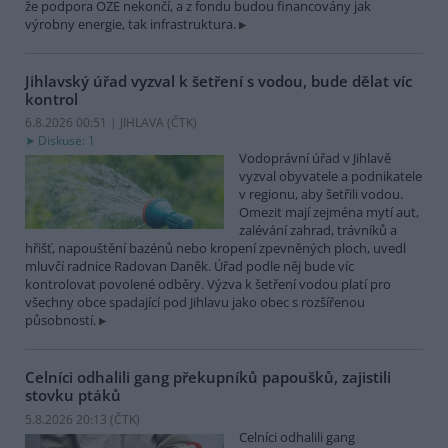
že podpora OZE nekončí, a z fondu budou financovány jak
výrobny energie, tak infrastruktura.
Jihlavský úřad vyzval k šetření s vodou, bude dělat víc
kontrol
6.8.2026 00:51 | JIHLAVA (
ČTK
)
Diskuse: 1
Vodoprávní úřad v Jihlavě
vyzval obyvatele a podnikatele
v regionu, aby šetřili vodou.
Omezit mají zejména mytí aut,
zalévání zahrad, trávníků a
hřišť, napouštění bazénů nebo kropení zpevněných ploch, uvedl
mluvčí radnice Radovan Daněk. Úřad podle něj bude víc
kontrolovat povolené odběry. Výzva k šetření vodou platí pro
všechny obce spadající pod Jihlavu jako obec s rozšířenou
působností.
Celníci odhalili gang překupníků papoušků, zajistili
stovku ptáků
5.8.2026 20:13 (
ČTK
)
Celníci odhalili gang