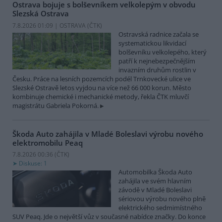
Ostrava bojuje s bolševníkem velkolepým v obvodu
Slezská Ostrava
7.8.2026 01:09 | OSTRAVA (
ČTK
)
Ostravská radnice začala se
systematickou likvidací
bolševníku velkolepého, který
patří k nejnebezpečnějším
invazním druhům rostlin v
Česku. Práce na lesních pozemcích podél Trnkovecké ulice ve
Slezské Ostravě letos vyjdou na více než 66 000 korun. Město
kombinuje chemické i mechanické metody, řekla ČTK mluvčí
magistrátu Gabriela Pokorná.
Škoda Auto zahájila v Mladé Boleslavi výrobu nového
elektromobilu Peaq
7.8.2026 00:36 (
ČTK
)
Diskuse: 1
Automobilka Škoda Auto
zahájila ve svém hlavním
závodě v Mladé Boleslavi
sériovou výrobu nového plně
elektrického sedmimístného
SUV Peaq. Jde o největší vůz v současné nabídce značky. Do konce