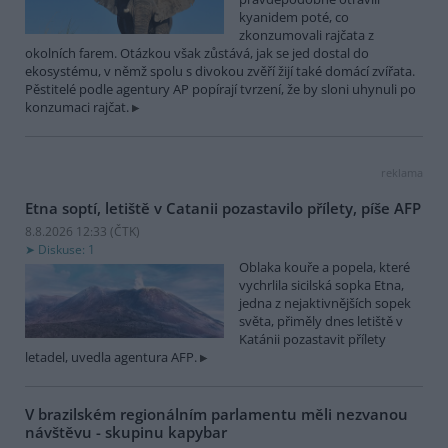
kyanidem poté, co
zkonzumovali rajčata z
okolních farem. Otázkou však zůstává, jak se jed dostal do
ekosystému, v němž spolu s divokou zvěří žijí také domácí zvířata.
Pěstitelé podle agentury AP popírají tvrzení, že by sloni uhynuli po
konzumaci rajčat.
reklama
Etna soptí, letiště v Catanii pozastavilo přílety, píše AFP
8.8.2026 12:33 (
ČTK
)
Diskuse: 1
Oblaka kouře a popela, které
vychrlila sicilská sopka Etna,
jedna z nejaktivnějších sopek
světa, přiměly dnes letiště v
Katánii pozastavit přílety
letadel, uvedla agentura AFP.
V brazilském regionálním parlamentu měli nezvanou
návštěvu - skupinu kapybar