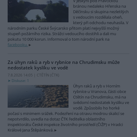
V jeskyni pod Pravčickou
bránou nedaleko Hřenska na
Děčínsku si skupina nezletilých
s vedoucím rozdělala oheň,
který při odchodu neuhasila. V
národním parku České Švýcarsko přitom platí nejvyšší možný
stupeň požárního rizika. Strážci vedoucího dostihli a dali mu
pokutu 10 000 korun. Informoval o tom národní park na
facebooku.
Za úhyn raků a ryb v rybníce na Chrudimsku může
nedostatek kyslíku ve vodě
7.8.2026 14:05 | CTĚTÍN (
ČTK
)
Diskuse: 1
Úhyn raků a ryb v Horním
rybníce u Vranova, části obce
Ctětín na Chrudimsku, má na
svědomí nedostatek kyslíku ve
vodě. Způsobilo ho horké
počasí s minimem srážek. Podezření na otravu modrou skalicí se
nepotvrdilo, uvedla na dotaz ČTK ředitelka oblastního
inspektorátu České inspekce životního prostředí (ČIŽP) v Hradci
Králové Jana Štěpánková.