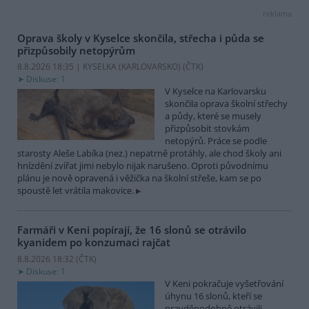
reklama
Oprava školy v Kyselce skončila, střecha i půda se
přizpůsobily netopýrům
8.8.2026 18:35 | KYSELKA (KARLOVARSKO) (
ČTK
)
Diskuse: 1
V Kyselce na Karlovarsku
skončila oprava školní střechy
a půdy, které se musely
přizpůsobit stovkám
netopýrů. Práce se podle
starosty Aleše Labíka (nez.) nepatrně protáhly, ale chod školy ani
hnízdění zvířat jimi nebylo nijak narušeno. Oproti původnímu
plánu je nově opravená i věžička na školní střeše, kam se po
spoustě let vrátila makovice.
Farmáři v Keni popírají, že 16 slonů se otrávilo
kyanidem po konzumaci rajčat
8.8.2026 18:32 (
ČTK
)
Diskuse: 1
V Keni pokračuje vyšetřování
úhynu 16 slonů, kteří se
pravděpodobně otrávili