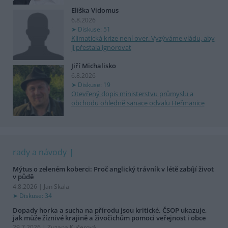
Eliška Vidomus
6.8.2026
Diskuse: 51
Klimatická krize není over. Vyzýváme vládu, aby
ji přestala ignorovat
Jiří Michalisko
6.8.2026
Diskuse: 19
Otevřený dopis ministerstvu průmyslu a
obchodu ohledně sanace odvalu Heřmanice
rady a návody
Mýtus o zeleném koberci: Proč anglický trávník v létě zabíjí život
v půdě
4.8.2026 | Jan Skala
Diskuse: 34
Dopady horka a sucha na přírodu jsou kritické. ČSOP ukazuje,
jak může žíznivé krajině a živočichům pomoci veřejnost i obce
29.7.2026 | Zuzana Kučerová