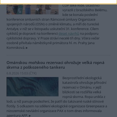
mezinárodní cyklistické štafety
COP Bike Ride. Účastníci
vyrazili z brazilského Belému,
kde se konala poslední
konference smluvních stran Rámcové úmluvy Organizace
spojených národů (OSN) o změně klimatu, a míří do turecké
Antalye, v níž se v listopadu uskuteční 31. konference. Cílem
cyklistů je dopravit na konferenci
deset návrhů
na podporu
cyklistické dopravy. V Praze stráví necelé tři dny. Včera večer
osobně přivítala náměstkyně primátora hl. m. Prahy Jana
Komrsková.
Ománskou mořskou rezervaci ohrožuje velká ropná
skvrna z poškozeného tankeru
6.8.2026 15:03 (
ČTK
)
Bezprostřední ekologická
katastrofa ohrožuje přírodní
rezervaci v Ománu, v jejíž
blízkosti se rozšířila velká
ropná skvrna. Ropa unikla z
lodi, u níž panuje podezření, že patří do takzvané ruské stínové
flotily. S odkazem na sdělení ekologické organizace Greenpeace a
nizozemské nevládní organizace PAX o tom dnes informovala
agentura AFP.