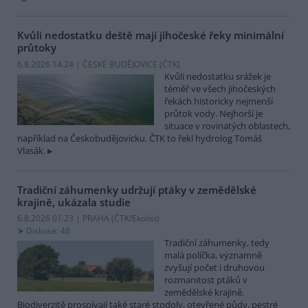
Kvůli nedostatku deště mají jihočeské řeky minimální
průtoky
6.8.2026 14:24 | ČESKÉ BUDĚJOVICE (
ČTK
)
Kvůli nedostatku srážek je
téměř ve všech jihočeských
řekách historicky nejmenší
průtok vody. Nejhorší je
situace v rovinatých oblastech,
například na Českobudějovicku. ČTK to řekl hydrolog Tomáš
Vlasák.
Tradiční záhumenky udržují ptáky v zemědělské
krajině, ukázala studie
6.8.2026 01:23 | PRAHA (
ČTK/Ekolist
)
Diskuse: 48
Tradiční záhumenky, tedy
malá políčka, významně
zvyšují počet i druhovou
rozmanitost ptáků v
zemědělské krajině.
Biodiverzitě prospívají také staré stodoly, otevřené půdy, pestré