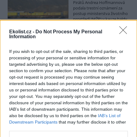
Pirátů Andrea Hoffmannová
podala trestní oznámení za
postup ministerstva životního
prostředí (MŽP) v kauze haldy
Heřmanice. Vyplývá to ze zprávy, kterou ČTK poskytla Česká
pirátská strana. Požaduje, aby policie prověřila okolnosti odebrání
Ekolist.cz -
Do Not Process My Personal
případu České inspekci životního prostředí (ČIŽP) a zastavení řízení.
Information
Hoffmannová ČTK sdělila, že trestní oznámení podala proti dosud
přesně nezjištěným osobám působícím na MŽP a ČIŽP, případně
If you wish to opt-out of the sale, sharing to third parties, or
dalším osobám, jejichž účast na popsaném postupu může být
zjištěna prověřováním. Stanovisko MŽP a ČIŽP ČTK shání.
processing of your personal or sensitive information for
targeted advertising by us, please use the below opt-out
section to confirm your selection. Please note that after your
Ředitelé odborů i mluvčí se z ČIŽP rozhodli odejít z
opt-out request is processed you may continue seeing
vlastní vůle, řekl Straka
interest-based ads based on personal information utilized by
6.8.2026 15:22 (
ČTK
)
us or personal information disclosed to third parties prior to
Diskuse: 1
your opt-out. You may separately opt-out of the further
Ředitel odboru vnitřních
disclosure of your personal information by third parties on the
služeb Matěj Mrlina, vedoucí
IAB’s list of downstream participants. This information may
služebního úřadu Oldřich
Jarolím a tisková mluvčí Miriam
also be disclosed by us to third parties on the
IAB’s List of
Loužecká končí na České
Downstream Participants
that may further disclose it to other
inspekci životního prostředí (ČIŽP) z vlastní iniciativy. Na dotaz ČTK
third parties.
to napsal nový ředitel inspekce Pavel Straka (za Motoristy). O jejich