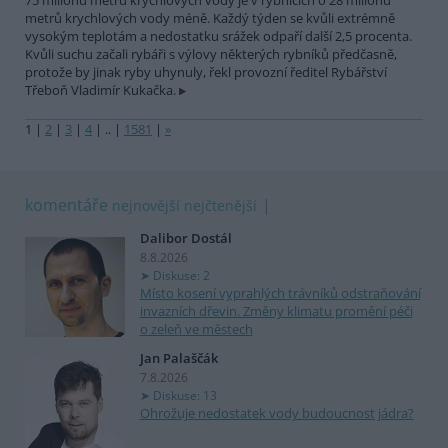
75 milionů metrů krychlových vody je v rybnících o 28 milionů
metrů krychlových vody méně. Každý týden se kvůli extrémně
vysokým teplotám a nedostatku srážek odpaří další 2,5 procenta.
Kvůli suchu začali rybáři s výlovy některých rybníků předčasně,
protože by jinak ryby uhynuly, řekl provozní ředitel Rybářství
Třeboň Vladimír Kukačka.
1
|
2
|
3
|
4
|
..
|
1581
|
»
komentáře
nejnovější
nejčtenější
Dalibor Dostál
8.8.2026
Diskuse: 2
Místo kosení vyprahlých trávníků odstraňování
invazních dřevin. Změny klimatu promění péči
o zeleň ve městech
Jan Palaščák
7.8.2026
Diskuse: 13
Ohrožuje nedostatek vody budoucnost jádra?