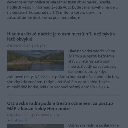
července automobilka přijala téměř 8500 objednávek, uvedla.
Podle dřívějších informací Škoda Auto bude cena nového modelu
na českém trhu začínat na 1,15 milionu korun, k prvním
zákazníkům se dostane na přelomu roku.
Hladina vírské nádrže je o osm metrů níž, než bývá v
létě obvyklé
6.8.2026 20:48 | VÍR (
ČTK
)
Hladina vodní nádrže Vír na
Žďársku je oproti běžnému
stavu v létě níž asi o osm
metrů. Z vody už vystoupaly i
kamenné obruby kdysi
zatopené cesty. Nádrž je ale pořád schopná přidávat vodu do řeky
Svratky i do vodáren, i když je letošní léto oproti předchozím
mimořádně horké, řekl ČTK vedoucí hrázný Antonín Hájek.
Ostravská radní podala trestní oznámení za postup
MŽP v kauze haldy Heřmanice
6.8.2026 17:50 | OSTRAVA (
ČTK
)
Diskuse: 6
Ostravská radní a poslankyně