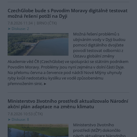
CzechGlobe bude s Povodím Moravy digitálně testovat
možná řešení potíží na Dyji
7.8.2026 11:34 | BRNO (
ČTK
)
Diskuse: 2
Možná řešení problémů s
ubýváním vody v Dyji budou
pomocí digitálního dvojčete
povodí testovat odborníci z
Ústavu globální změny
Akademie věd ČR (CzechGlobe) ve spolupráci se státním podnikem
Povodím Moravy. Problémy jsou nyní zejména v dolní části Dyje.
Na přelomu června a července pod nádrží Nové Mlýny uhynuly
ryby kvůli nedostatku kyslíku ve vodě způsobenému
přemnožením sinic.
Ministerstvo životního prostředí aktualizovalo Národní
akční plán adaptace na změnu klimatu
7.8.2026 10:53 (
ČTK
)
Diskuse: 8
Ministerstvo životního
prostředí (MŽP) dokončilo
návrh aktualizace Národního