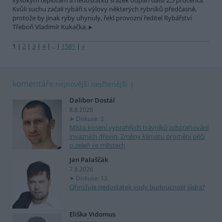
vysokým teplotám a nedostatku srážek odpaří další 2,5 procenta.
Kvůli suchu začali rybáři s výlovy některých rybníků předčasně,
protože by jinak ryby uhynuly, řekl provozní ředitel Rybářství
Třeboň Vladimír Kukačka.
1
|
2
|
3
|
4
|
..
|
1581
|
»
komentáře
nejnovější
nejčtenější
Dalibor Dostál
8.8.2026
Diskuse: 2
Místo kosení vyprahlých trávníků odstraňování
invazních dřevin. Změny klimatu promění péči
o zeleň ve městech
Jan Palaščák
7.8.2026
Diskuse: 13
Ohrožuje nedostatek vody budoucnost jádra?
Eliška Vidomus