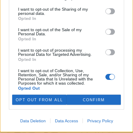
I want to opt-out of the Sharing of my
Veterináři v horku ošetřují více zvířat, ohrožení jsou psi
personal data.
se zploštělým čumákem
Opted In
6.8.2026 15:15 (
ČTK
)
Veterináři v současných
I want to opt-out of the Sale of my
Personal Data.
vedrech ošetřují více zvířat.
Opted In
Mezi nejrizikovější skupiny
podle nich patří plemena psů s
I want to opt-out of processing my
krátkou lebkou a zploštělým
Personal Data for Targeted Advertising.
čumákem, jako jsou například mopsi nebo buldočci, starší jedinci a
Opted In
zvířata se srdečním onemocněním. Jejich majitelé pro ně
vyhledávají veterinární ošetření nejčastěji kvůli přehřátí organismu,
I want to opt-out of Collection, Use,
dehydrataci nebo kolapsu. ČTK to sdělila viceprezidentka Komory
Retention, Sale, and/or Sharing of my
veterinárních lékařů ČR Kateřina Valdhans.
Personal Data that Is Unrelated with the
Purposes for which it was collected.
Opted Out
Do Prahy dorazili jezdci cyklistické štafety, míří na
konferenci o klimatu
OPT OUT FROM ALL
CONFIRM
6.8.2026 15:08 | PRAHA (
ČTK
)
Diskuse: 2
Do Prahy dnes dorazili jezdci
Data Deletion
Data Access
Privacy Policy
mezinárodní cyklistické štafety
COP Bike Ride. Účastníci