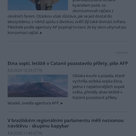
kyanidem poté, co
zkonzumovali rajčata z
okolních farem. Otázkou však zůstává, jak se jed dostal do
ekosystému, v němž spolu s divokou zvěří žijí také domácí zvířata.
Pěstitelé podle agentury AP popírají tvrzení, že by sloni uhynuli po
konzumaci rajčat.
reklama
Etna soptí, letiště v Catanii pozastavilo přílety, píše AFP
8.8.2026 12:33 (
ČTK
)
Oblaka kouře a popela, které
vychrlila sicilská sopka Etna,
jedna z nejaktivnějších sopek
světa, přiměly dnes letiště v
Katánii pozastavit přílety
letadel, uvedla agentura AFP.
V brazilském regionálním parlamentu měli nezvanou
návštěvu - skupinu kapybar
8.8.2026 11:40 (
ČTK
)