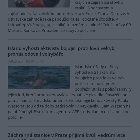
krajích a zajistili asi stovku
ptáků. S odchytem a
zajištěním zvířat celníkům pomohly zoo v Praze, Zlíně a Ostravě. V
ostravské zahradě také papoušci nalezli dočasné útočiště. V
tiskové zprávě na
webu
celníků to oznámila mluvčí Celní správy ČR
Martina Kaňková. Případem se zabývá policie.
Island vyhostí aktivisty bojující proti lovu velryb,
pronásledovali velrybáře
5.8.2026 19:54 (
ČTK
)
Islandské úřady nařídily
vyhoštění 21 aktivistů
bojujících proti lovu velryb
poté, co minulý týden
pobřežní stráž s policií zabavily
jejich loď, která pronásledovala velrybářské plavidlo. Pasažéři lodi
patřící nadaci kanadsko-amerického ekologického aktivisty Paula
Watsona jsou od té doby zadržováni v Reykjavíku. Sám Watson na
palubě nebyl. Píše o tom agentura AFP s odvoláním na islandskou
policii.
Záchranná stanice v Praze přijímá kvůli vedrům více