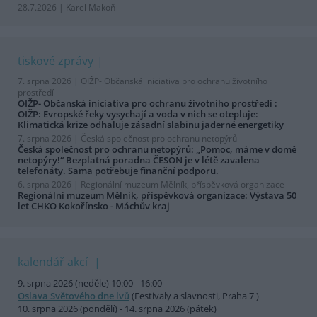
28.7.2026 | Karel Makoň
tiskové zprávy
7. srpna 2026 |
OIŽP- Občanská iniciativa pro ochranu životního
prostředí
OIŽP- Občanská iniciativa pro ochranu životního prostředí :
OIŽP: Evropské řeky vysychají a voda v nich se otepluje:
Klimatická krize odhaluje zásadní slabinu jaderné energetiky
7. srpna 2026 |
Česká společnost pro ochranu netopýrů
Česká společnost pro ochranu netopýrů: „Pomoc, máme v domě
netopýry!“ Bezplatná poradna ČESON je v létě zavalena
telefonáty. Sama potřebuje finanční podporu.
6. srpna 2026 |
Regionální muzeum Mělník, příspěvková organizace
Regionální muzeum Mělník, příspěvková organizace: Výstava 50
let CHKO Kokořínsko - Máchův kraj
kalendář akcí
9. srpna 2026 (neděle) 10:00 - 16:00
Oslava Světového dne lvů
(Festivaly a slavnosti, Praha 7 )
10. srpna 2026 (pondělí) - 14. srpna 2026 (pátek)