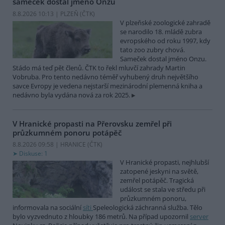
sameček dostal jméno Onzu
8.8.2026 10:13 | PLZEŇ (
ČTK
)
V plzeňské zoologické zahradě
se narodilo 18. mládě zubra
evropského od roku 1997, kdy
tato zoo zubry chová.
Sameček dostal jméno Onzu.
Stádo má teď pět členů. ČTK to řekl mluvčí zahrady Martin
Vobruba. Pro tento nedávno téměř vyhubený druh největšího
savce Evropy je vedena nejstarší mezinárodní plemenná kniha a
nedávno byla vydána nová za rok 2025.
V Hranické propasti na Přerovsku zemřel při
průzkumném ponoru potápěč
8.8.2026 09:58 | HRANICE (
ČTK
)
Diskuse: 1
V Hranické propasti, nejhlubší
zatopené jeskyni na světě,
zemřel potápěč. Tragická
událost se stala ve středu při
průzkumném ponoru,
informovala na sociální
síti
Speleologická záchranná služba. Tělo
bylo vyzvednuto z hloubky 186 metrů. Na případ upozornil
server