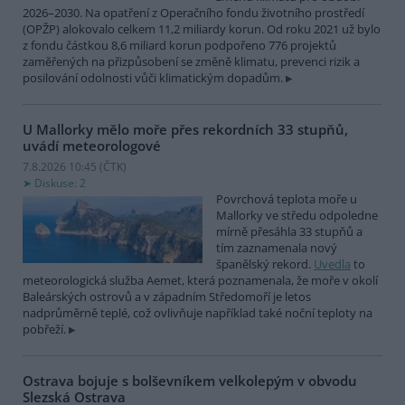
2026–2030. Na opatření z Operačního fondu životního prostředí
(OPŽP) alokovalo celkem 11,2 miliardy korun. Od roku 2021 už bylo
z fondu částkou 8,6 miliard korun podpořeno 776 projektů
zaměřených na přizpůsobení se změně klimatu, prevenci rizik a
posilování odolnosti vůči klimatickým dopadům.
U Mallorky mělo moře přes rekordních 33 stupňů,
uvádí meteorologové
7.8.2026 10:45 (
ČTK
)
Diskuse: 2
Povrchová teplota moře u
Mallorky ve středu odpoledne
mírně přesáhla 33 stupňů a
tím zaznamenala nový
španělský rekord.
Uvedla
to
meteorologická služba Aemet, která poznamenala, že moře v okolí
Baleárských ostrovů a v západním Středomoří je letos
nadprůměrně teplé, což ovlivňuje například také noční teploty na
pobřeží.
Ostrava bojuje s bolševníkem velkolepým v obvodu
Slezská Ostrava