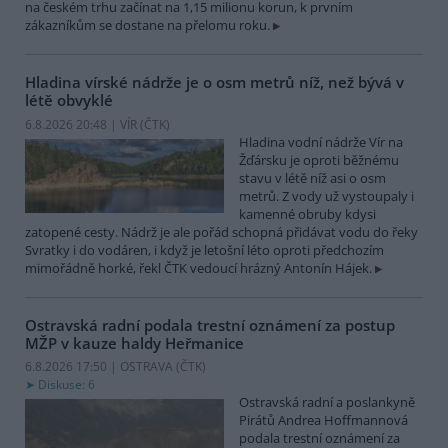
na českém trhu začínat na 1,15 milionu korun, k prvním
zákazníkům se dostane na přelomu roku.
Hladina vírské nádrže je o osm metrů níž, než bývá v
létě obvyklé
6.8.2026 20:48 | VÍR (
ČTK
)
Hladina vodní nádrže Vír na
Žďársku je oproti běžnému
stavu v létě níž asi o osm
metrů. Z vody už vystoupaly i
kamenné obruby kdysi
zatopené cesty. Nádrž je ale pořád schopná přidávat vodu do řeky
Svratky i do vodáren, i když je letošní léto oproti předchozím
mimořádně horké, řekl ČTK vedoucí hrázný Antonín Hájek.
Ostravská radní podala trestní oznámení za postup
MŽP v kauze haldy Heřmanice
6.8.2026 17:50 | OSTRAVA (
ČTK
)
Diskuse: 6
Ostravská radní a poslankyně
Pirátů Andrea Hoffmannová
podala trestní oznámení za