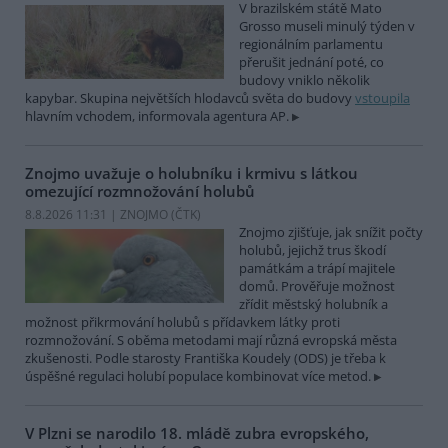
V brazilském státě Mato
Grosso museli minulý týden v
regionálním parlamentu
přerušit jednání poté, co
budovy vniklo několik
kapybar. Skupina největších hlodavců světa do budovy
vstoupila
hlavním vchodem, informovala agentura AP.
Znojmo uvažuje o holubníku i krmivu s látkou
omezující rozmnožování holubů
8.8.2026 11:31 | ZNOJMO (
ČTK
)
Znojmo zjišťuje, jak snížit počty
holubů, jejichž trus škodí
památkám a trápí majitele
domů. Prověřuje možnost
zřídit městský holubník a
možnost přikrmování holubů s přídavkem látky proti
rozmnožování. S oběma metodami mají různá evropská města
zkušenosti. Podle starosty Františka Koudely (ODS) je třeba k
úspěšné regulaci holubí populace kombinovat více metod.
V Plzni se narodilo 18. mládě zubra evropského,