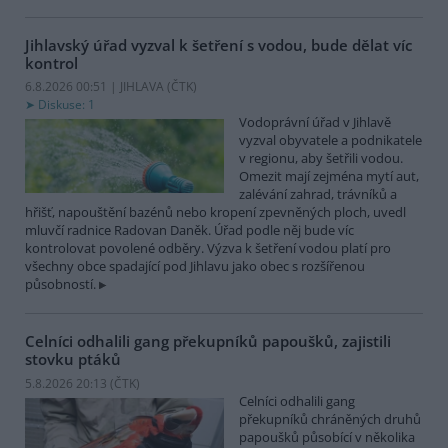
Jihlavský úřad vyzval k šetření s vodou, bude dělat víc
kontrol
6.8.2026 00:51 | JIHLAVA (
ČTK
)
Diskuse: 1
Vodoprávní úřad v Jihlavě
vyzval obyvatele a podnikatele
v regionu, aby šetřili vodou.
Omezit mají zejména mytí aut,
zalévání zahrad, trávníků a
hřišť, napouštění bazénů nebo kropení zpevněných ploch, uvedl
mluvčí radnice Radovan Daněk. Úřad podle něj bude víc
kontrolovat povolené odběry. Výzva k šetření vodou platí pro
všechny obce spadající pod Jihlavu jako obec s rozšířenou
působností.
Celníci odhalili gang překupníků papoušků, zajistili
stovku ptáků
5.8.2026 20:13 (
ČTK
)
Celníci odhalili gang
překupníků chráněných druhů
papoušků působící v několika