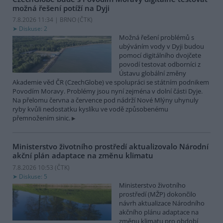
možná řešení potíží na Dyji
7.8.2026 11:34 | BRNO (
ČTK
)
Diskuse: 2
Možná řešení problémů s
ubýváním vody v Dyji budou
pomocí digitálního dvojčete
povodí testovat odborníci z
Ústavu globální změny
Akademie věd ČR (CzechGlobe) ve spolupráci se státním podnikem
Povodím Moravy. Problémy jsou nyní zejména v dolní části Dyje.
Na přelomu června a července pod nádrží Nové Mlýny uhynuly
ryby kvůli nedostatku kyslíku ve vodě způsobenému
přemnožením sinic.
Ministerstvo životního prostředí aktualizovalo Národní
akční plán adaptace na změnu klimatu
7.8.2026 10:53 (
ČTK
)
Diskuse: 5
Ministerstvo životního
prostředí (MŽP) dokončilo
návrh aktualizace Národního
akčního plánu adaptace na
změnu klimatu pro období