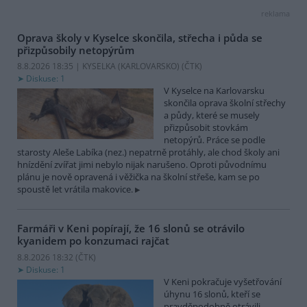
reklama
Oprava školy v Kyselce skončila, střecha i půda se
přizpůsobily netopýrům
8.8.2026 18:35 | KYSELKA (KARLOVARSKO) (
ČTK
)
Diskuse: 1
V Kyselce na Karlovarsku
skončila oprava školní střechy
a půdy, které se musely
přizpůsobit stovkám
netopýrů. Práce se podle
starosty Aleše Labíka (nez.) nepatrně protáhly, ale chod školy ani
hnízdění zvířat jimi nebylo nijak narušeno. Oproti původnímu
plánu je nově opravená i věžička na školní střeše, kam se po
spoustě let vrátila makovice.
Farmáři v Keni popírají, že 16 slonů se otrávilo
kyanidem po konzumaci rajčat
8.8.2026 18:32 (
ČTK
)
Diskuse: 1
V Keni pokračuje vyšetřování
úhynu 16 slonů, kteří se
pravděpodobně otrávili