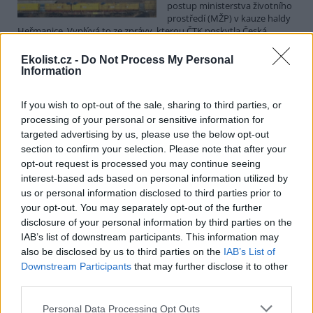
postup ministerstva životního
prostředí (MŽP) v kauze haldy
Heřmanice. Vyplývá to ze zprávy, kterou ČTK poskytla Česká
pirátská strana. Požaduje, aby policie prověřila okolnosti odebrání
případu České inspekci životního prostředí (ČIŽP) a zastavení řízení.
Ekolist.cz -
Do Not Process My Personal
Hoffmannová ČTK sdělila, že trestní oznámení podala proti dosud
Information
přesně nezjištěným osobám působícím na MŽP a ČIŽP, případně
dalším osobám, jejichž účast na popsaném postupu může být
If you wish to opt-out of the sale, sharing to third parties, or
zjištěna prověřováním. Stanovisko MŽP a ČIŽP ČTK shání.
processing of your personal or sensitive information for
targeted advertising by us, please use the below opt-out
Ředitelé odborů i mluvčí se z ČIŽP rozhodli odejít z
section to confirm your selection. Please note that after your
vlastní vůle, řekl Straka
opt-out request is processed you may continue seeing
6.8.2026 15:22 (
ČTK
)
interest-based ads based on personal information utilized by
Diskuse: 1
us or personal information disclosed to third parties prior to
Ředitel odboru vnitřních
your opt-out. You may separately opt-out of the further
služeb Matěj Mrlina, vedoucí
disclosure of your personal information by third parties on the
služebního úřadu Oldřich
IAB’s list of downstream participants. This information may
Jarolím a tisková mluvčí Miriam
Loužecká končí na České
also be disclosed by us to third parties on the
IAB’s List of
inspekci životního prostředí (ČIŽP) z vlastní iniciativy. Na dotaz ČTK
Downstream Participants
that may further disclose it to other
to napsal nový ředitel inspekce Pavel Straka (za Motoristy). O jejich
third parties.
plánovaných odchodech
informovaly
v pondělí Seznam Zprávy.
Podle něj tak končí dva z pěti ředitelů odborů na ČIŽP.
Personal Data Processing Opt Outs