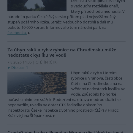
Děčínsku si skupina nezletilých
s vedoucím rozdělala oheň,
který při odchodu neuhasila. V
národním parku České Švýcarsko přitom platí nejvyšší možný
stupeň požárního rizika. Strážci vedoucího dostihli a dali mu
pokutu 10 000 korun. Informoval o tom národní park na
facebooku.
Za úhyn raků a ryb v rybníce na Chrudimsku může
nedostatek kyslíku ve vodě
7.8.2026 14:05 | CTĚTÍN (
ČTK
)
Diskuse: 1
Úhyn raků a ryb v Horním
rybníce u Vranova, části obce
Ctětín na Chrudimsku, má na
svědomí nedostatek kyslíku ve
vodě. Způsobilo ho horké
počasí s minimem srážek. Podezření na otravu modrou skalicí se
nepotvrdilo, uvedla na dotaz ČTK ředitelka oblastního
inspektorátu České inspekce životního prostředí (ČIŽP) v Hradci
Králové Jana Štěpánková.
CzechGlobe bude s Povodím Moravy digitálně testovat