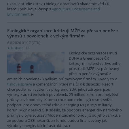
ukazuje studie Ústavu biologie obratlovců Akademie věd ČR,
kterou publikoval časopis
Agriculture, Ecosystems and
Environment
.
Ekologické organizace kritizují MŽP za přesun peněz z
výnosů z povolenek k velkým firmám
6.8.2026 01:17 (
ČTK
)
Diskuse: 12
Ekologické organizace Hnutí
DUHA a Greenpeace ČR
kritizují ministerstvo životního
prostředí (MŽP) za plánovaný
přesun peněz z výnosů z
emisních povolenek k velkým průmyslovým firmám. Uvedly to v
tiskové zprávě
a komentářích, které má ČTK k dispozici. Resort
chce podle nich vyčlenit z programu EUA, jehož zdrojem jsou
výnosy z aukcí emisních povolenek, 25 miliard korun pro největší
průmyslové podniky. K tomu chce podle ekologů resort snížit
podporu pro obnovitelné zdroje energie (OZE) o 15,5 miliardy
korun. MŽP v reakci ČTK sdělilo, že podpora energeticky náročného
průmyslu byla součástí Modernizačního fondu již od jeho vzniku, a
že podpora OZE nekončí, a z fondu budou financovány jak
výrobny energie, tak infrastruktura.