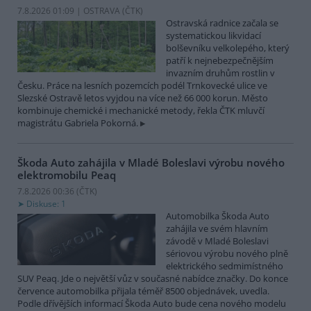
7.8.2026 01:09 | OSTRAVA (
ČTK
)
Ostravská radnice začala se
systematickou likvidací
bolševníku velkolepého, který
patří k nejnebezpečnějším
invazním druhům rostlin v
Česku. Práce na lesních pozemcích podél Trnkovecké ulice ve
Slezské Ostravě letos vyjdou na více než 66 000 korun. Město
kombinuje chemické i mechanické metody, řekla ČTK mluvčí
magistrátu Gabriela Pokorná.
Škoda Auto zahájila v Mladé Boleslavi výrobu nového
elektromobilu Peaq
7.8.2026 00:36 (
ČTK
)
Diskuse: 1
Automobilka Škoda Auto
zahájila ve svém hlavním
závodě v Mladé Boleslavi
sériovou výrobu nového plně
elektrického sedmimístného
SUV Peaq. Jde o největší vůz v současné nabídce značky. Do konce
července automobilka přijala téměř 8500 objednávek, uvedla.
Podle dřívějších informací Škoda Auto bude cena nového modelu