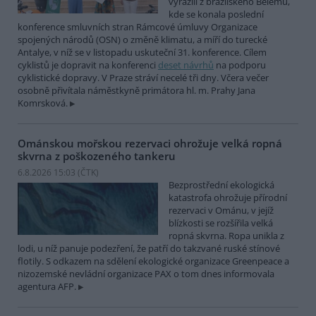
vyrazili z brazilského Belému,
kde se konala poslední
konference smluvních stran Rámcové úmluvy Organizace
spojených národů (OSN) o změně klimatu, a míří do turecké
Antalye, v níž se v listopadu uskuteční 31. konference. Cílem
cyklistů je dopravit na konferenci
deset návrhů
na podporu
cyklistické dopravy. V Praze stráví necelé tři dny. Včera večer
osobně přivítala náměstkyně primátora hl. m. Prahy Jana
Komrsková.
Ománskou mořskou rezervaci ohrožuje velká ropná
skvrna z poškozeného tankeru
6.8.2026 15:03 (
ČTK
)
Bezprostřední ekologická
katastrofa ohrožuje přírodní
rezervaci v Ománu, v jejíž
blízkosti se rozšířila velká
ropná skvrna. Ropa unikla z
lodi, u níž panuje podezření, že patří do takzvané ruské stínové
flotily. S odkazem na sdělení ekologické organizace Greenpeace a
nizozemské nevládní organizace PAX o tom dnes informovala
agentura AFP.