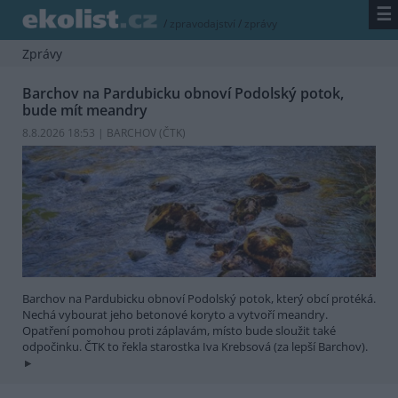
☰
/
zpravodajství
/
zprávy
Zprávy
Barchov na Pardubicku obnoví Podolský potok,
bude mít meandry
8.8.2026 18:53 | BARCHOV (
ČTK
)
Barchov na Pardubicku obnoví Podolský potok, který obcí protéká.
Nechá vybourat jeho betonové koryto a vytvoří meandry.
Opatření pomohou proti záplavám, místo bude sloužit také
odpočinku. ČTK to řekla starostka Iva Krebsová (za lepší Barchov).