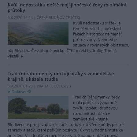
Kvůli nedostatku deště mají jihočeské řeky minimální
průtoky
6.8.2026 14:24 | ČESKÉ BUDĚJOVICE (
ČTK
)
Kvůli nedostatku srážek je
téměř ve všech jihočeských
řekách historicky nejmenší
průtok vody. Nejhorší je
situace v rovinatých oblastech,
například na Českobudějovicku. ČTK to řekl hydrolog Tomáš
Vlasák.
Tradiční záhumenky udržují ptáky v zemědělské
krajině, ukázala studie
6.8.2026 01:23 | PRAHA (
ČTK/Ekolist
)
Diskuse: 48
Tradiční záhumenky, tedy
malá políčka, významně
zvyšují počet i druhovou
rozmanitost ptáků v
zemědělské krajině.
Biodiverzitě prospívají také staré stodoly, otevřené půdy, pestré
zahrady a sady, které ptákům poskytují úkryt i vhodná místa ke
hnízdění. V jednolité zemědělské krajině naopak ptáků ubývá,