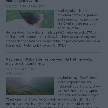
volně žijících zvířat
5.8.2026 17:40 | PRAHA (
ČTK
)
Kvůli vysokým letním
teplotám pracovníci pražské
záchranné stanice pro volně
žijící živočichy přijímají více
zvířat, nejčastěji
dehydratovaná a vysílená mláďata ptáků nebo veverek. ČTK to
sdělila mluvčí stanice Petra Fišerová. Během současné vlny veder
stanice denně ošetří desítky živočichů, při první letošní vlně horka
jich za jeden týden přijali rekordních 578.
V rybnících Rybářství Třeboň vyschla třetina vody,
nejvíce v historii firmy
5.8.2026 15:42 (
ČTK
)
Diskuse: 2
V rybnících Rybářství Třeboň,
které hospodaří na 8000
hektarech vodní plochy, chybí
více než třetina vody. Oproti
běžnému zdržovaném objemu
75 milionů metrů krychlových vody je v rybnících o 28 milionů
metrů krychlových vody méně. Každý týden se kvůli extrémně