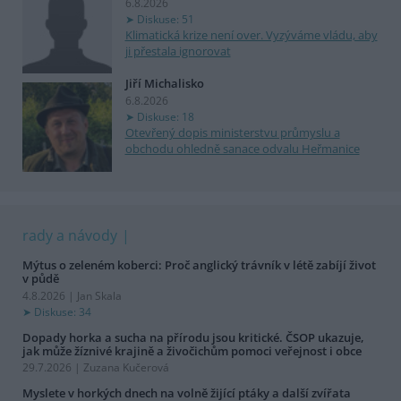
6.8.2026
Diskuse: 51
Klimatická krize není over. Vyzýváme vládu, aby
ji přestala ignorovat
Jiří Michalisko
6.8.2026
Diskuse: 18
Otevřený dopis ministerstvu průmyslu a
obchodu ohledně sanace odvalu Heřmanice
rady a návody
Mýtus o zeleném koberci: Proč anglický trávník v létě zabíjí život
v půdě
4.8.2026 | Jan Skala
Diskuse: 34
Dopady horka a sucha na přírodu jsou kritické. ČSOP ukazuje,
jak může žíznivé krajině a živočichům pomoci veřejnost i obce
29.7.2026 | Zuzana Kučerová
Myslete v horkých dnech na volně žijící ptáky a další zvířata