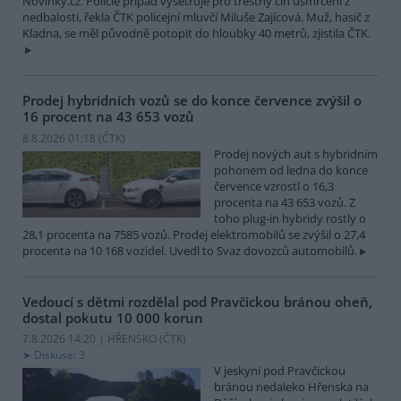
Novinky.cz. Policie případ vyšetřuje pro trestný čin usmrcení z
nedbalosti, řekla ČTK policejní mluvčí Miluše Zajícová. Muž, hasič z
Kladna, se měl původně potopit do hloubky 40 metrů, zjistila ČTK.
Prodej hybridních vozů se do konce července zvýšil o
16 procent na 43 653 vozů
8.8.2026 01:18 (
ČTK
)
Prodej nových aut s hybridním
pohonem od ledna do konce
července vzrostl o 16,3
procenta na 43 653 vozů. Z
toho plug-in hybridy rostly o
28,1 procenta na 7585 vozů. Prodej elektromobilů se zvýšil o 27,4
procenta na 10 168 vozidel. Uvedl to Svaz dovozců automobilů.
Vedoucí s dětmi rozdělal pod Pravčickou bránou oheň,
dostal pokutu 10 000 korun
7.8.2026 14:20 | HŘENSKO (
ČTK
)
Diskuse: 3
V jeskyni pod Pravčickou
bránou nedaleko Hřenska na