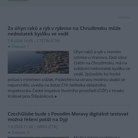
reklama
Za úhyn raků a ryb v rybníce na Chrudimsku může
nedostatek kyslíku ve vodě
7.8.2026 14:05 | CTĚTÍN (
ČTK
)
Diskuse: 1
Úhyn raků a ryb v Horním
rybníce u Vranova, části obce
Ctětín na Chrudimsku, má na
svědomí nedostatek kyslíku ve
vodě. Způsobilo ho horké
počasí s minimem srážek. Podezření na otravu modrou skalicí se
nepotvrdilo, uvedla na dotaz ČTK ředitelka oblastního
inspektorátu České inspekce životního prostředí (ČIŽP) v Hradci
Králové Jana Štěpánková.
CzechGlobe bude s Povodím Moravy digitálně testovat
možná řešení potíží na Dyji
7.8.2026 11:34 | BRNO (
ČTK
)
Diskuse: 2
Možná řešení problémů s