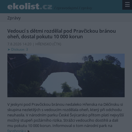
☰
/
zpravodajství
/
zprávy
Zprávy
Vedoucí s dětmi rozdělal pod Pravčickou bránou
oheň, dostal pokutu 10 000 korun
7.8.2026 14:20 | HŘENSKO (
ČTK
)
Diskuse: 3
V jeskyni pod Pravčickou bránou nedaleko Hřenska na Děčínsku si
skupina nezletilých s vedoucím rozdělala oheň, který při odchodu
neuhasila. V národním parku České Švýcarsko přitom platí nejvyšší
možný stupeň požárního rizika. Strážci vedoucího dostihli a dali
mu pokutu 10 000 korun. Informoval o tom národní park na
facebooku.