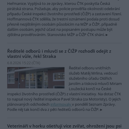
Heřmanice. Vyplývá to ze zprávy, kterou ČTK poskytla Česká
pirátská strana. Požaduje, aby policie prověřila okolnosti odebrání
případu České inspekci životního prostředí (ČIŽP) a zastavení řízení.
Hoffmannová ČTK sdělila, že trestní oznámení podala proti dosud
přesně nezjištěným osobám působícím na MŽP a ČIŽP, případně
dalším osobám, jejichž účast na popsaném postupu může být
zjištěna prověřováním. Stanovisko MŽP a ČIŽP ČTK shání.
Ředitelé odborů i mluvčí se z ČIŽP rozhodli odejít z
vlastní vůle, řekl Straka
6.8.2026 15:22 (
ČTK
)
Ředitel odboru vnitřních
služeb Matěj Mrlina, vedoucí
služebního úřadu Oldřich
Jarolím a tisková mluvčí Miriam
Loužecká končí na České
inspekci životního prostředí (ČIŽP) z vlastní iniciativy. Na dotaz ČTK
to napsal nový ředitel inspekce Pavel Straka (za Motoristy). O jejich
plánovaných odchodech
informovaly
v pondělí Seznam Zprávy.
Podle něj tak končí dva z pěti ředitelů odborů na ČIŽP.
Veterináři v horku ošetřují více zvířat, ohrožení jsou psi