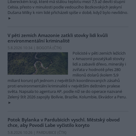
Libereckém kraji, které má stálou teplotu mezi 7,5 až devíti stupni
Celsia, přesto v minulosti podle vedoucího Bozkovských jeskyní
Dušana Milky k nim lidé přicházeli spíše v době, když bylo nevlídno.
V pěti zemích Amazonie zatkli stovky lidí kvůli
environmentální kriminalitě
5.8.2026 10:34 | BOGOTÁ (
ČTK
)
Policisté v pěti zemích ležících
v Amazonii pozatýkali stovky
lidí a zabavili dřevo, minerály i
zvířata v hodnotě přes 280
milionů dolarů (kolem 5,9
miliard korun) při jednom z největších koordinovaných zásahů
proti environmentální kriminalitě v největším deštném pralese
světa. Napsala to agentura AP, podle níž se do operace nazvané
Zelený štít 2026 zapojily Bolívie, Brazílie, Kolumbie, Ekvádor a Peru.
Potok Bylanka v Pardubicích vyschl. Městský obvod
chce, aby Povodí Labe vyčistilo koryto
5.8.2026 10:26 | PARDUBICE (
ČTK
)