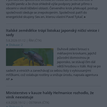
využití peněz a že chce ohledně výše podpory jednat přímo s
obcemi v okolí těžební oblasti. Červeného krok překvapil, postup
společnosti sleduje se znepokojením. Společnost patří do
energetické skupiny Sev.en, kterou vlastní Pavel Tykač.
Italské zemědělce trápí listokaz japonský ničící vinice i
sady
5.8.2026 01:12 | ŘÍM (
ČTK
)
Diskuse: 2
Duhově zelení brouci s
měňavými krovkami, jejichž
původní domovinou je
Japonsko, se stávají čím dál
větší hrozbou v Itálii. Rojí se po
sadech a vinicích a zanechávají za sebou listy s vykousanými
mřížkami, což oslabuje rostliny a snižuje úrodu, napsala agentura
AP.
Ministerstvo v kauze haldy Heřmanice rozhodlo, že
viník neexistuje
4.8.2026 19:12 | OSTRAVA (
ČTK
)
Diskuse: 2