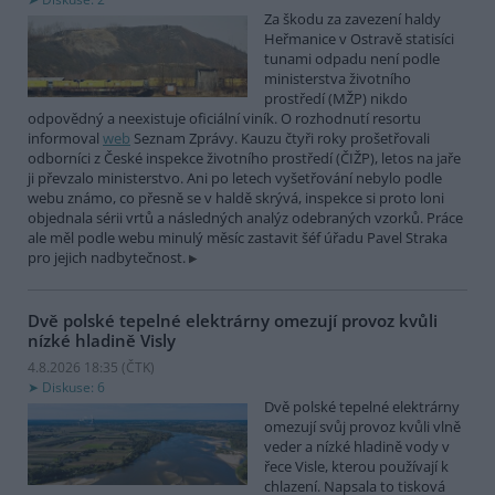
Za škodu za zavezení haldy
Heřmanice v Ostravě statisíci
tunami odpadu není podle
ministerstva životního
prostředí (MŽP) nikdo
odpovědný a neexistuje oficiální viník. O rozhodnutí resortu
informoval
web
Seznam Zprávy. Kauzu čtyři roky prošetřovali
odborníci z České inspekce životního prostředí (ČIŽP), letos na jaře
ji převzalo ministerstvo. Ani po letech vyšetřování nebylo podle
webu známo, co přesně se v haldě skrývá, inspekce si proto loni
objednala sérii vrtů a následných analýz odebraných vzorků. Práce
ale měl podle webu minulý měsíc zastavit šéf úřadu Pavel Straka
pro jejich nadbytečnost.
Dvě polské tepelné elektrárny omezují provoz kvůli
nízké hladině Visly
4.8.2026 18:35 (
ČTK
)
Diskuse: 6
Dvě polské tepelné elektrárny
omezují svůj provoz kvůli vlně
veder a nízké hladině vody v
řece Visle, kterou používají k
chlazení. Napsala to tisková