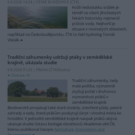
6.8.2026 14:24 | ČESKÉ BUDĚJOVICE (
ČTK
)
Kvůli nedostatku srážek je
téměř ve všech jihočeských
řekách historicky nejmenší
průtok vody. Nejhorší je
situace v rovinatých oblastech,
například na Českobudějovicku. ČTK to řekl hydrolog Tomáš
Vlasák.
Tradiční záhumenky udržují ptáky v zemědělské
krajině, ukázala studie
6.8.2026 01:23 | PRAHA (
ČTK/Ekolist
)
Diskuse: 41
Tradiční záhumenky, tedy
malá políčka, významně
zvyšují počet i druhovou
rozmanitost ptáků v
zemědělské krajině.
Biodiverzitě prospívají také staré stodoly, otevřené půdy, pestré
zahrady a sady, které ptákům poskytují úkryt i vhodná místa ke
hnízdění. V jednolité zemědělské krajině naopak ptáků ubývá,
ukazuje studie Ústavu biologie obratlovců Akademie věd ČR,
kterou publikoval časopis
Agriculture, Ecosystems and
Environment
.