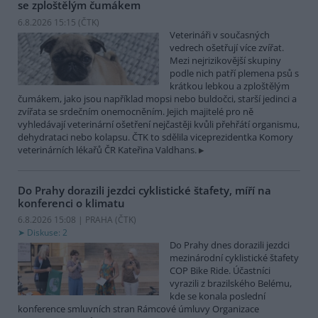
se zploštělým čumákem
6.8.2026 15:15 (
ČTK
)
Veterináři v současných
vedrech ošetřují více zvířat.
Mezi nejrizikovější skupiny
podle nich patří plemena psů s
krátkou lebkou a zploštělým
čumákem, jako jsou například mopsi nebo buldočci, starší jedinci a
zvířata se srdečním onemocněním. Jejich majitelé pro ně
vyhledávají veterinární ošetření nejčastěji kvůli přehřátí organismu,
dehydrataci nebo kolapsu. ČTK to sdělila viceprezidentka Komory
veterinárních lékařů ČR Kateřina Valdhans.
Do Prahy dorazili jezdci cyklistické štafety, míří na
konferenci o klimatu
6.8.2026 15:08 | PRAHA (
ČTK
)
Diskuse: 2
Do Prahy dnes dorazili jezdci
mezinárodní cyklistické štafety
COP Bike Ride. Účastníci
vyrazili z brazilského Belému,
kde se konala poslední
konference smluvních stran Rámcové úmluvy Organizace