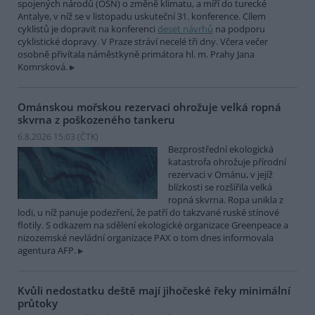
spojených národů (OSN) o změně klimatu, a míří do turecké
Antalye, v níž se v listopadu uskuteční 31. konference. Cílem
cyklistů je dopravit na konferenci
deset návrhů
na podporu
cyklistické dopravy. V Praze stráví necelé tři dny. Včera večer
osobně přivítala náměstkyně primátora hl. m. Prahy Jana
Komrsková.
Ománskou mořskou rezervaci ohrožuje velká ropná
skvrna z poškozeného tankeru
6.8.2026 15:03 (
ČTK
)
Bezprostřední ekologická
katastrofa ohrožuje přírodní
rezervaci v Ománu, v jejíž
blízkosti se rozšířila velká
ropná skvrna. Ropa unikla z
lodi, u níž panuje podezření, že patří do takzvané ruské stínové
flotily. S odkazem na sdělení ekologické organizace Greenpeace a
nizozemské nevládní organizace PAX o tom dnes informovala
agentura AFP.
Kvůli nedostatku deště mají jihočeské řeky minimální
průtoky