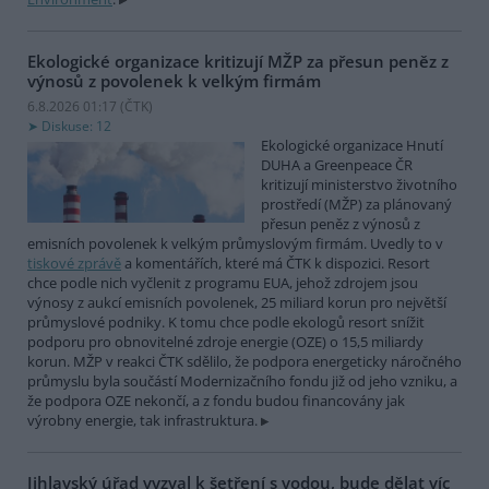
Ekologické organizace kritizují MŽP za přesun peněz z
výnosů z povolenek k velkým firmám
6.8.2026 01:17 (
ČTK
)
Diskuse: 12
Ekologické organizace Hnutí
DUHA a Greenpeace ČR
kritizují ministerstvo životního
prostředí (MŽP) za plánovaný
přesun peněz z výnosů z
emisních povolenek k velkým průmyslovým firmám. Uvedly to v
tiskové zprávě
a komentářích, které má ČTK k dispozici. Resort
chce podle nich vyčlenit z programu EUA, jehož zdrojem jsou
výnosy z aukcí emisních povolenek, 25 miliard korun pro největší
průmyslové podniky. K tomu chce podle ekologů resort snížit
podporu pro obnovitelné zdroje energie (OZE) o 15,5 miliardy
korun. MŽP v reakci ČTK sdělilo, že podpora energeticky náročného
průmyslu byla součástí Modernizačního fondu již od jeho vzniku, a
že podpora OZE nekončí, a z fondu budou financovány jak
výrobny energie, tak infrastruktura.
Jihlavský úřad vyzval k šetření s vodou, bude dělat víc