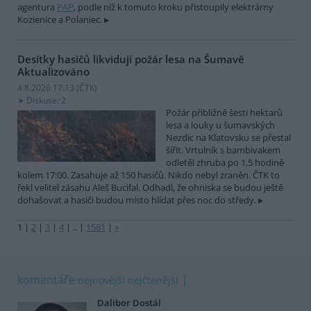
agentura
PAP
, podle níž k tomuto kroku přistoupily elektrárny
Kozienice a Polaniec.
Desítky hasičů likvidují požár lesa na Šumavě
Aktualizováno
4.8.2026 17:13 (
ČTK
)
Diskuse: 2
Požár přibližně šesti hektarů
lesa a louky u šumavských
Nezdic na Klatovsku se přestal
šířit. Vrtulník s bambivakem
odletěl zhruba po 1,5 hodině
kolem 17:00. Zasahuje až 150 hasičů. Nikdo nebyl zraněn. ČTK to
řekl velitel zásahu Aleš Bucifal. Odhadl, že ohniska se budou ještě
dohašovat a hasiči budou místo hlídat přes noc do středy.
1
|
2
|
3
|
4
|
..
|
1581
|
»
komentáře
nejnovější
nejčtenější
Dalibor Dostál