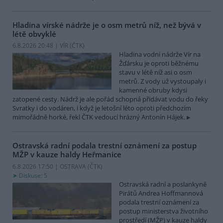
Hladina vírské nádrže je o osm metrů níž, než bývá v
létě obvyklé
6.8.2026 20:48 | VÍR (
ČTK
)
Hladina vodní nádrže Vír na
Žďársku je oproti běžnému
stavu v létě níž asi o osm
metrů. Z vody už vystoupaly i
kamenné obruby kdysi
zatopené cesty. Nádrž je ale pořád schopná přidávat vodu do řeky
Svratky i do vodáren, i když je letošní léto oproti předchozím
mimořádně horké, řekl ČTK vedoucí hrázný Antonín Hájek.
Ostravská radní podala trestní oznámení za postup
MŽP v kauze haldy Heřmanice
6.8.2026 17:50 | OSTRAVA (
ČTK
)
Diskuse: 5
Ostravská radní a poslankyně
Pirátů Andrea Hoffmannová
podala trestní oznámení za
postup ministerstva životního
prostředí (MŽP) v kauze haldy