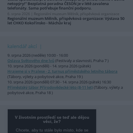
netopýry!“ Bezplatná poradna ČESON je v létě zavalena
telefonáty. Sama potřebuje finanční podporu.
6. srpna 2026 |
Regionální muzeum Mělník, příspěvková organizace
Regionální muzeum Mělník, příspěvková organizace: Výstava 50
let CHKO Kokořínsko - Máchův kraj
kalendář akcí
9. srpna 2026 (neděle) 10:00 - 16:00
Oslava Světového dne lvů
(Festivaly a slavnosti, Praha 7 )
10. srpna 2026 (pondělí) - 14. srpna 2026 (pátek)
Hrajeme si v Pralese - 2. turnus příměstského letního tábora
(Tábory, výlety a pobytové akce, Praha 19 )
10. srpna 2026 (pondělí) 07:30 - 14. srpna 2026 (pátek) 16:30
Příměstský tábor Přírodovědecké léto (8-11 let)
(Tábory, výlety a
pobytové akce, Praha 18 )