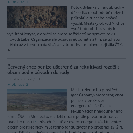
Diskuse: 1
Potok Bylanka v Pardubicích v
důsledku dlouhodobě nízkých
průtoků a suchého počasí
vyschl. Městský obvod VI chce
využít období bez vody k
vyčištění koryta, a obrátil se proto se žádostí na správce toku,
Povodí Labe. Organizace ale požadavek odmítla s tím, že údržbu
dělala už v červnu a další zásah v tuto chvíli neplánuje, zjistila ČTK.
Červený chce peníze ušetřené za rekultivaci rozdělit
obcím podle původní dohody
5.8.2026 01:29 (
ČTK
)
Diskuse: 2
Ministr životního prostředí
Igor Červený (Motoristé) chce
peníze, které Severní
energetická ušetřila na
rekultivacích hnědouhelného
lomu ČSA na Mostecku, rozdělit obcím podle původní dohody.
Uvedl to na síti
X
. Původně chtěla Severní energetická dát peníze
obcím prostřednictvím Státního fondu životního prostředí (SFŽP),
v pondělí ale společnost uvedla, že hodlá sama rozhodnout o