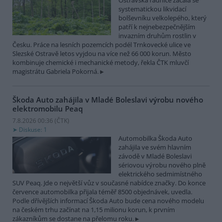
Ostravská radnice začala se
systematickou likvidací
bolševníku velkolepého, který
patří k nejnebezpečnějším
invazním druhům rostlin v
Česku. Práce na lesních pozemcích podél Trnkovecké ulice ve
Slezské Ostravě letos vyjdou na více než 66 000 korun. Město
kombinuje chemické i mechanické metody, řekla ČTK mluvčí
magistrátu Gabriela Pokorná.
Škoda Auto zahájila v Mladé Boleslavi výrobu nového
elektromobilu Peaq
7.8.2026 00:36 (
ČTK
)
Diskuse: 1
Automobilka Škoda Auto
zahájila ve svém hlavním
závodě v Mladé Boleslavi
sériovou výrobu nového plně
elektrického sedmimístného
SUV Peaq. Jde o největší vůz v současné nabídce značky. Do konce
července automobilka přijala téměř 8500 objednávek, uvedla.
Podle dřívějších informací Škoda Auto bude cena nového modelu
na českém trhu začínat na 1,15 milionu korun, k prvním
zákazníkům se dostane na přelomu roku.