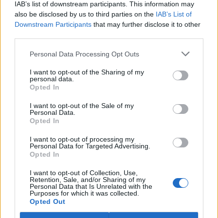
IAB’s list of downstream participants. This information may
ostravské zahradě také papoušci nalezli dočasné útočiště. V
tiskové zprávě na
webu
celníků to oznámila mluvčí Celní správy ČR
also be disclosed by us to third parties on the
IAB’s List of
Martina Kaňková. Případem se zabývá policie.
Downstream Participants
that may further disclose it to other
third parties.
Island vyhostí aktivisty bojující proti lovu velryb,
Personal Data Processing Opt Outs
pronásledovali velrybáře
5.8.2026 19:54 (
ČTK
)
I want to opt-out of the Sharing of my
Islandské úřady nařídily
personal data.
Opted In
vyhoštění 21 aktivistů
bojujících proti lovu velryb
poté, co minulý týden
I want to opt-out of the Sale of my
Personal Data.
pobřežní stráž s policií zabavily
Opted In
jejich loď, která pronásledovala velrybářské plavidlo. Pasažéři lodi
patřící nadaci kanadsko-amerického ekologického aktivisty Paula
I want to opt-out of processing my
Watsona jsou od té doby zadržováni v Reykjavíku. Sám Watson na
Personal Data for Targeted Advertising.
palubě nebyl. Píše o tom agentura AFP s odvoláním na islandskou
Opted In
policii.
I want to opt-out of Collection, Use,
Retention, Sale, and/or Sharing of my
Záchranná stanice v Praze přijímá kvůli vedrům více
Personal Data that Is Unrelated with the
Purposes for which it was collected.
volně žijících zvířat
Opted Out
5.8.2026 17:40 | PRAHA (
ČTK
)
Kvůli vysokým letním