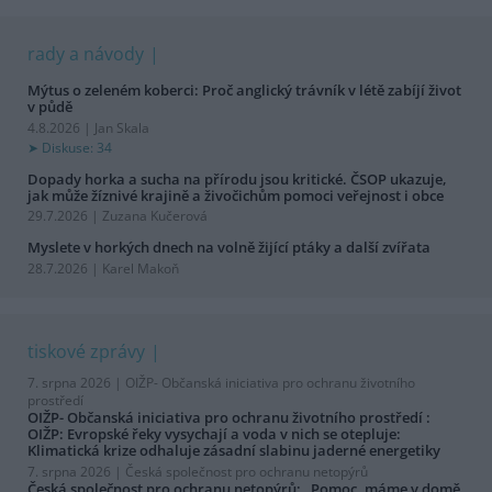
rady a návody
Mýtus o zeleném koberci: Proč anglický trávník v létě zabíjí život
v půdě
4.8.2026 | Jan Skala
Diskuse: 34
Dopady horka a sucha na přírodu jsou kritické. ČSOP ukazuje,
jak může žíznivé krajině a živočichům pomoci veřejnost i obce
29.7.2026 | Zuzana Kučerová
Myslete v horkých dnech na volně žijící ptáky a další zvířata
28.7.2026 | Karel Makoň
tiskové zprávy
7. srpna 2026 |
OIŽP- Občanská iniciativa pro ochranu životního
prostředí
OIŽP- Občanská iniciativa pro ochranu životního prostředí :
OIŽP: Evropské řeky vysychají a voda v nich se otepluje:
Klimatická krize odhaluje zásadní slabinu jaderné energetiky
7. srpna 2026 |
Česká společnost pro ochranu netopýrů
Česká společnost pro ochranu netopýrů: „Pomoc, máme v domě