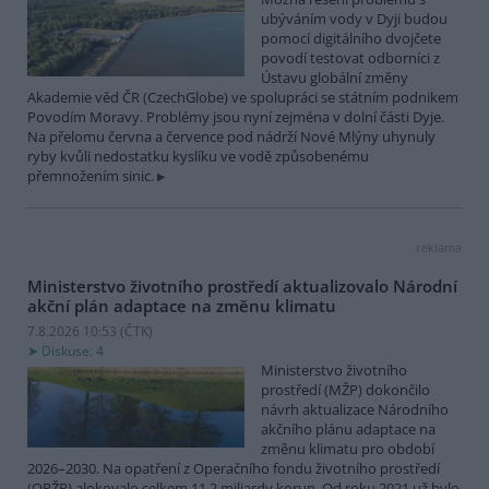
ubýváním vody v Dyji budou
pomocí digitálního dvojčete
povodí testovat odborníci z
Ústavu globální změny
Akademie věd ČR (CzechGlobe) ve spolupráci se státním podnikem
Povodím Moravy. Problémy jsou nyní zejména v dolní části Dyje.
Na přelomu června a července pod nádrží Nové Mlýny uhynuly
ryby kvůli nedostatku kyslíku ve vodě způsobenému
přemnožením sinic.
reklama
Ministerstvo životního prostředí aktualizovalo Národní
akční plán adaptace na změnu klimatu
7.8.2026 10:53 (
ČTK
)
Diskuse: 4
Ministerstvo životního
prostředí (MŽP) dokončilo
návrh aktualizace Národního
akčního plánu adaptace na
změnu klimatu pro období
2026–2030. Na opatření z Operačního fondu životního prostředí
(OPŽP) alokovalo celkem 11,2 miliardy korun. Od roku 2021 už bylo