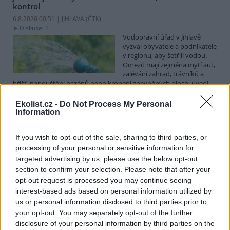
kontrol
6.8.2026 00:51 | JIHLAVA (
ČTK
)
Diskuse: 1
Vodoprávní úřad v Jihlavě
vyzval obyvatele a podnikatele
v regionu, aby šetřili vodou.
Omezit mají zejména mytí aut,
zalévání zahrad, trávníků a
hřišť, napouštění bazénů nebo kropení zpevněných ploch, uvedl
mluvčí radnice Radovan Daněk. Úřad podle něj bude víc
kontrolovat povolené odběry. Výzva k šetření vodou platí pro
Ekolist.cz -
Do Not Process My Personal
všechny obce spadající pod Jihlavu jako obec s rozšířenou
Information
působností.
If you wish to opt-out of the sale, sharing to third parties, or
processing of your personal or sensitive information for
Celníci odhalili gang překupníků papoušků, zajistili
stovku ptáků
targeted advertising by us, please use the below opt-out
section to confirm your selection. Please note that after your
5.8.2026 20:13 (
ČTK
)
Celníci odhalili gang
opt-out request is processed you may continue seeing
překupníků chráněných druhů
interest-based ads based on personal information utilized by
papoušků působící v několika
us or personal information disclosed to third parties prior to
krajích a zajistili asi stovku
your opt-out. You may separately opt-out of the further
ptáků. S odchytem a
disclosure of your personal information by third parties on the
zajištěním zvířat celníkům pomohly zoo v Praze, Zlíně a Ostravě. V