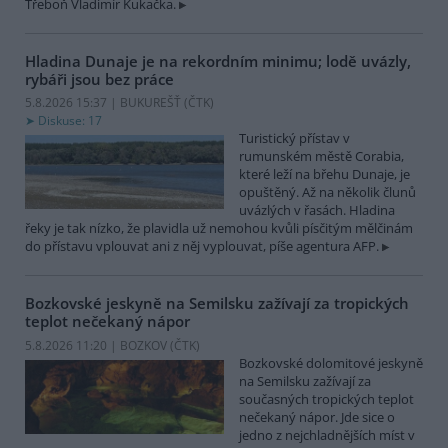
Třeboň Vladimír Kukačka.
Hladina Dunaje je na rekordním minimu; lodě uvázly,
rybáři jsou bez práce
5.8.2026 15:37 | BUKUREŠŤ (
ČTK
)
Diskuse: 17
Turistický přístav v
rumunském městě Corabia,
které leží na břehu Dunaje, je
opuštěný. Až na několik člunů
uvázlých v řasách. Hladina
řeky je tak nízko, že plavidla už nemohou kvůli písčitým mělčinám
do přístavu vplouvat ani z něj vyplouvat, píše agentura AFP.
Bozkovské jeskyně na Semilsku zažívají za tropických
teplot nečekaný nápor
5.8.2026 11:20 | BOZKOV (
ČTK
)
Bozkovské dolomitové jeskyně
na Semilsku zažívají za
současných tropických teplot
nečekaný nápor. Jde sice o
jedno z nejchladnějších míst v