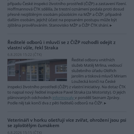
případu České inspekci životního prostředí (ČIŽP) a zastavení řízení.
Hoffmannová ČTK sdělila, že trestní oznámení podala proti dosud
přesně nezjištěným osobám působícím na MŽP a ČIŽP, případně
dalším osobám, jejichž účast na popsaném postupu může být
zjištěna prověřováním. Stanovisko MŽP a ČIŽP ČTK shání.
Ředitelé odborů i mluvčí se z ČIŽP rozhodli odejít z
vlastní vůle, řekl Straka
6.8.2026 15:22 (
ČTK
)
Ředitel odboru vnitřních
služeb Matěj Mrlina, vedoucí
služebního úřadu Oldřich
Jarolím a tisková mluvčí Miriam
Loužecká končí na České
inspekci životního prostředí (ČIŽP) z vlastní iniciativy. Na dotaz ČTK
to napsal nový ředitel inspekce Pavel Straka (za Motoristy). O jejich
plánovaných odchodech
informovaly
v pondělí Seznam Zprávy.
Podle něj tak končí dva z pěti ředitelů odborů na ČIŽP.
Veterináři v horku ošetřují více zvířat, ohrožení jsou psi
se zploštělým čumákem
6.8.2026 15:15 (
ČTK
)