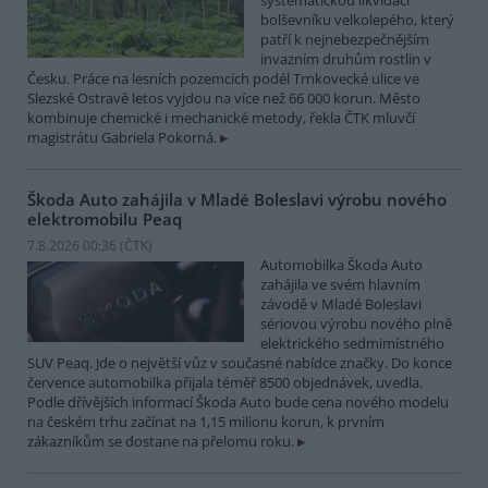
systematickou likvidací
bolševníku velkolepého, který
patří k nejnebezpečnějším
invazním druhům rostlin v
Česku. Práce na lesních pozemcích podél Trnkovecké ulice ve
Slezské Ostravě letos vyjdou na více než 66 000 korun. Město
kombinuje chemické i mechanické metody, řekla ČTK mluvčí
magistrátu Gabriela Pokorná.
Škoda Auto zahájila v Mladé Boleslavi výrobu nového
elektromobilu Peaq
7.8.2026 00:36 (
ČTK
)
Automobilka Škoda Auto
zahájila ve svém hlavním
závodě v Mladé Boleslavi
sériovou výrobu nového plně
elektrického sedmimístného
SUV Peaq. Jde o největší vůz v současné nabídce značky. Do konce
července automobilka přijala téměř 8500 objednávek, uvedla.
Podle dřívějších informací Škoda Auto bude cena nového modelu
na českém trhu začínat na 1,15 milionu korun, k prvním
zákazníkům se dostane na přelomu roku.