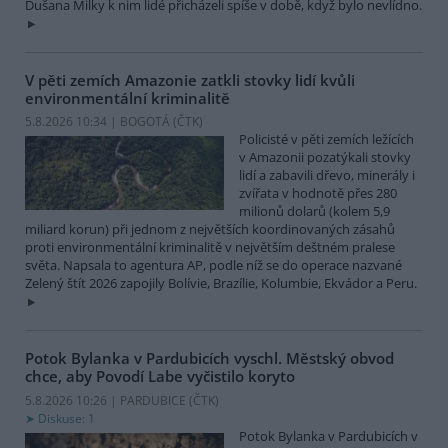
Dušana Milky k nim lidé přicházeli spíše v době, když bylo nevlídno.
V pěti zemích Amazonie zatkli stovky lidí kvůli
environmentální kriminalitě
5.8.2026 10:34 | BOGOTÁ (
ČTK
)
Policisté v pěti zemích ležících
v Amazonii pozatýkali stovky
lidí a zabavili dřevo, minerály i
zvířata v hodnotě přes 280
milionů dolarů (kolem 5,9
miliard korun) při jednom z největších koordinovaných zásahů
proti environmentální kriminalitě v největším deštném pralese
světa. Napsala to agentura AP, podle níž se do operace nazvané
Zelený štít 2026 zapojily Bolívie, Brazílie, Kolumbie, Ekvádor a Peru.
Potok Bylanka v Pardubicích vyschl. Městský obvod
chce, aby Povodí Labe vyčistilo koryto
5.8.2026 10:26 | PARDUBICE (
ČTK
)
Diskuse: 1
Potok Bylanka v Pardubicích v