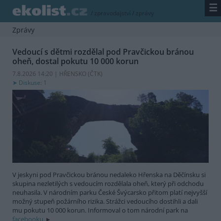
☰
/
zpravodajství
/
zprávy
Zprávy
Vedoucí s dětmi rozdělal pod Pravčickou bránou
oheň, dostal pokutu 10 000 korun
7.8.2026 14:20 | HŘENSKO (
ČTK
)
Diskuse: 1
V jeskyni pod Pravčickou bránou nedaleko Hřenska na Děčínsku si
skupina nezletilých s vedoucím rozdělala oheň, který při odchodu
neuhasila. V národním parku České Švýcarsko přitom platí nejvyšší
možný stupeň požárního rizika. Strážci vedoucího dostihli a dali
mu pokutu 10 000 korun. Informoval o tom národní park na
facebooku.