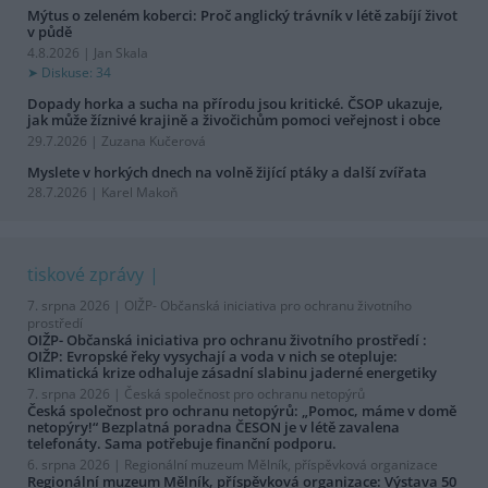
Mýtus o zeleném koberci: Proč anglický trávník v létě zabíjí život
v půdě
4.8.2026 | Jan Skala
Diskuse: 34
Dopady horka a sucha na přírodu jsou kritické. ČSOP ukazuje,
jak může žíznivé krajině a živočichům pomoci veřejnost i obce
29.7.2026 | Zuzana Kučerová
Myslete v horkých dnech na volně žijící ptáky a další zvířata
28.7.2026 | Karel Makoň
tiskové zprávy
7. srpna 2026 |
OIŽP- Občanská iniciativa pro ochranu životního
prostředí
OIŽP- Občanská iniciativa pro ochranu životního prostředí :
OIŽP: Evropské řeky vysychají a voda v nich se otepluje:
Klimatická krize odhaluje zásadní slabinu jaderné energetiky
7. srpna 2026 |
Česká společnost pro ochranu netopýrů
Česká společnost pro ochranu netopýrů: „Pomoc, máme v domě
netopýry!“ Bezplatná poradna ČESON je v létě zavalena
telefonáty. Sama potřebuje finanční podporu.
6. srpna 2026 |
Regionální muzeum Mělník, příspěvková organizace
Regionální muzeum Mělník, příspěvková organizace: Výstava 50