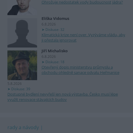
Ohrožuje nedostatek vody budoucnost jádra?
Eliška Vidomus
6.8.2026
Diskuse: 32
Klimatická krize není over. Vyzýváme vládu, aby
ji přestala ignorovat
Jiří Michalisko
6.8.2026
Diskuse: 18
Otevřený dopis ministerstvu průmyslu a
obchodu ohledně sanace odvalu Heřmanice
5.8.2026
Diskuse: 39
Dostupné bydlení nevyřeší jen nová výstavba. Česko musí lépe
využít renovace stávajících budov
rady a návody