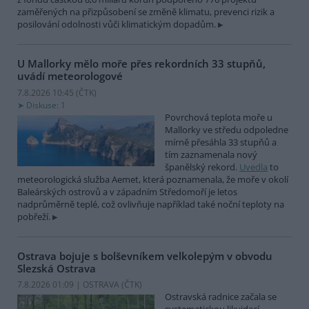
zaměřených na přizpůsobení se změně klimatu, prevenci rizik a
posilování odolnosti vůči klimatickým dopadům.
U Mallorky mělo moře přes rekordních 33 stupňů,
uvádí meteorologové
7.8.2026 10:45 (
ČTK
)
Diskuse: 1
Povrchová teplota moře u
Mallorky ve středu odpoledne
mírně přesáhla 33 stupňů a
tím zaznamenala nový
španělský rekord.
Uvedla
to
meteorologická služba Aemet, která poznamenala, že moře v okolí
Baleárských ostrovů a v západním Středomoří je letos
nadprůměrně teplé, což ovlivňuje například také noční teploty na
pobřeží.
Ostrava bojuje s bolševníkem velkolepým v obvodu
Slezská Ostrava
7.8.2026 01:09 | OSTRAVA (
ČTK
)
Ostravská radnice začala se