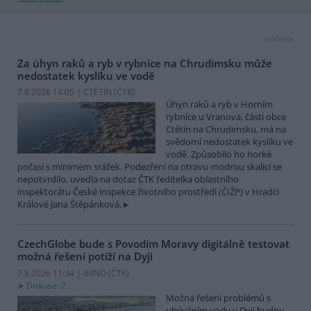
reklama
Za úhyn raků a ryb v rybníce na Chrudimsku může
nedostatek kyslíku ve vodě
7.8.2026 14:05 | CTĚTÍN (
ČTK
)
Úhyn raků a ryb v Horním
rybníce u Vranova, části obce
Ctětín na Chrudimsku, má na
svědomí nedostatek kyslíku ve
vodě. Způsobilo ho horké
počasí s minimem srážek. Podezření na otravu modrou skalicí se
nepotvrdilo, uvedla na dotaz ČTK ředitelka oblastního
inspektorátu České inspekce životního prostředí (ČIŽP) v Hradci
Králové Jana Štěpánková.
CzechGlobe bude s Povodím Moravy digitálně testovat
možná řešení potíží na Dyji
7.8.2026 11:34 | BRNO (
ČTK
)
Diskuse: 2
Možná řešení problémů s
ubýváním vody v Dyji budou