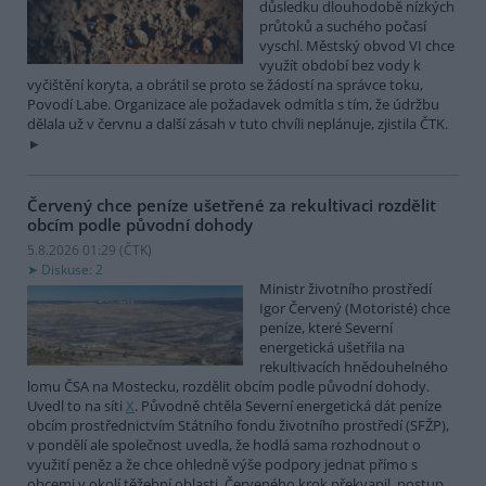
důsledku dlouhodobě nízkých
průtoků a suchého počasí
vyschl. Městský obvod VI chce
využít období bez vody k
vyčištění koryta, a obrátil se proto se žádostí na správce toku,
Povodí Labe. Organizace ale požadavek odmítla s tím, že údržbu
dělala už v červnu a další zásah v tuto chvíli neplánuje, zjistila ČTK.
Červený chce peníze ušetřené za rekultivaci rozdělit
obcím podle původní dohody
5.8.2026 01:29 (
ČTK
)
Diskuse: 2
Ministr životního prostředí
Igor Červený (Motoristé) chce
peníze, které Severní
energetická ušetřila na
rekultivacích hnědouhelného
lomu ČSA na Mostecku, rozdělit obcím podle původní dohody.
Uvedl to na síti
X
. Původně chtěla Severní energetická dát peníze
obcím prostřednictvím Státního fondu životního prostředí (SFŽP),
v pondělí ale společnost uvedla, že hodlá sama rozhodnout o
využití peněz a že chce ohledně výše podpory jednat přímo s
obcemi v okolí těžební oblasti. Červeného krok překvapil, postup