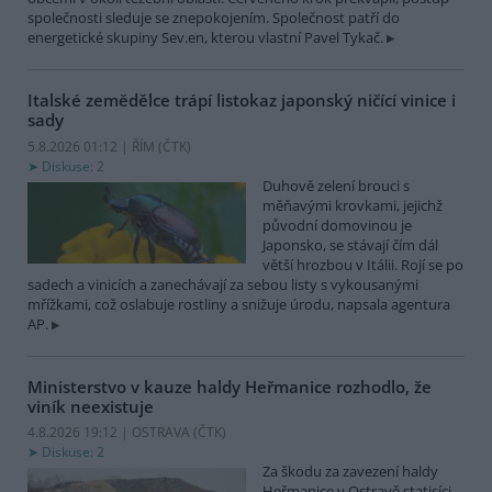
společnosti sleduje se znepokojením. Společnost patří do
energetické skupiny Sev.en, kterou vlastní Pavel Tykač.
Italské zemědělce trápí listokaz japonský ničící vinice i
sady
5.8.2026 01:12 | ŘÍM (
ČTK
)
Diskuse: 2
Duhově zelení brouci s
měňavými krovkami, jejichž
původní domovinou je
Japonsko, se stávají čím dál
větší hrozbou v Itálii. Rojí se po
sadech a vinicích a zanechávají za sebou listy s vykousanými
mřížkami, což oslabuje rostliny a snižuje úrodu, napsala agentura
AP.
Ministerstvo v kauze haldy Heřmanice rozhodlo, že
viník neexistuje
4.8.2026 19:12 | OSTRAVA (
ČTK
)
Diskuse: 2
Za škodu za zavezení haldy
Heřmanice v Ostravě statisíci