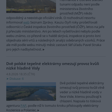
tunami odpadu není podle
ministerstva životního
prostředí (MŽP) nikdo
odpovědný a neexistuje oficiální viník. O rozhodnutí resortu
informoval
web
Seznam Zprávy. Kauzu čtyři roky prošetřovali
odborníci z České inspekce životního prostředí (ČIŽP), letos na jaře
ji převzalo ministerstvo. Ani po letech vyšetřování nebylo podle
webu známo, co přesně se v haldě skrývá, inspekce si proto loni
objednala sérii vrtů a následných analýz odebraných vzorků. Práce
ale měl podle webu minulý měsíc zastavit šéf úřadu Pavel Straka
pro jejich nadbytečnost.
Dvě polské tepelné elektrárny omezují provoz kvůli
nízké hladině Visly
4.8.2026 18:35 (
ČTK
)
Diskuse: 6
Dvě polské tepelné elektrárny
omezují svůj provoz kvůli vlně
veder a nízké hladině vody v
řece Visle, kterou používají k
chlazení. Napsala to tisková
agentura
PAP
, podle níž k tomuto kroku přistoupily elektrárny
Kozienice a Polaniec.