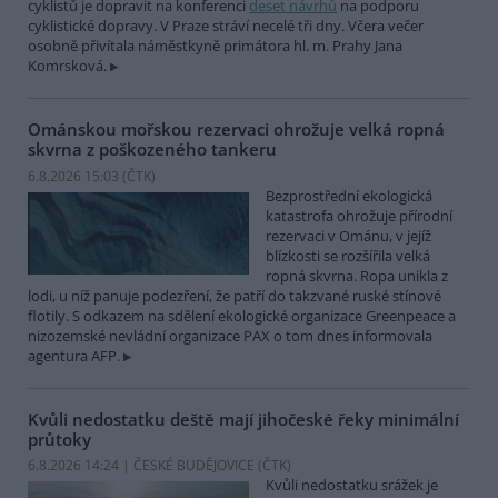
cyklistů je dopravit na konferenci
deset návrhů
na podporu
cyklistické dopravy. V Praze stráví necelé tři dny. Včera večer
osobně přivítala náměstkyně primátora hl. m. Prahy Jana
Komrsková.
Ománskou mořskou rezervaci ohrožuje velká ropná
skvrna z poškozeného tankeru
6.8.2026 15:03 (
ČTK
)
Bezprostřední ekologická
katastrofa ohrožuje přírodní
rezervaci v Ománu, v jejíž
blízkosti se rozšířila velká
ropná skvrna. Ropa unikla z
lodi, u níž panuje podezření, že patří do takzvané ruské stínové
flotily. S odkazem na sdělení ekologické organizace Greenpeace a
nizozemské nevládní organizace PAX o tom dnes informovala
agentura AFP.
Kvůli nedostatku deště mají jihočeské řeky minimální
průtoky
6.8.2026 14:24 | ČESKÉ BUDĚJOVICE (
ČTK
)
Kvůli nedostatku srážek je