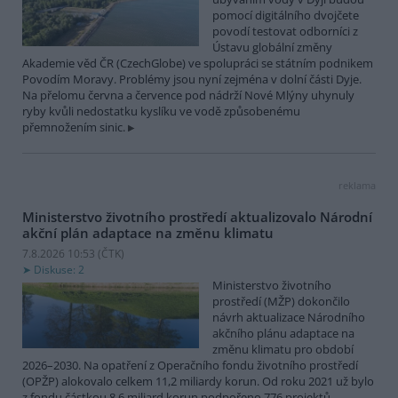
pomocí digitálního dvojčete
povodí testovat odborníci z
Ústavu globální změny
Akademie věd ČR (CzechGlobe) ve spolupráci se státním podnikem
Povodím Moravy. Problémy jsou nyní zejména v dolní části Dyje.
Na přelomu června a července pod nádrží Nové Mlýny uhynuly
ryby kvůli nedostatku kyslíku ve vodě způsobenému
přemnožením sinic.
reklama
Ministerstvo životního prostředí aktualizovalo Národní
akční plán adaptace na změnu klimatu
7.8.2026 10:53 (
ČTK
)
Diskuse: 2
Ministerstvo životního
prostředí (MŽP) dokončilo
návrh aktualizace Národního
akčního plánu adaptace na
změnu klimatu pro období
2026–2030. Na opatření z Operačního fondu životního prostředí
(OPŽP) alokovalo celkem 11,2 miliardy korun. Od roku 2021 už bylo
z fondu částkou 8,6 miliard korun podpořeno 776 projektů