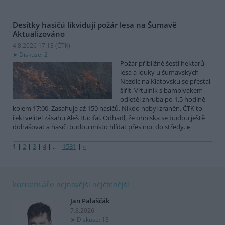
Desítky hasičů likvidují požár lesa na Šumavě
Aktualizováno
4.8.2026 17:13 (
ČTK
)
Diskuse: 2
Požár přibližně šesti hektarů
lesa a louky u šumavských
Nezdic na Klatovsku se přestal
šířit. Vrtulník s bambivakem
odletěl zhruba po 1,5 hodině
kolem 17:00. Zasahuje až 150 hasičů. Nikdo nebyl zraněn. ČTK to
řekl velitel zásahu Aleš Bucifal. Odhadl, že ohniska se budou ještě
dohašovat a hasiči budou místo hlídat přes noc do středy.
1
|
2
|
3
|
4
|
..
|
1581
|
»
komentáře
nejnovější
nejčtenější
Jan Palaščák
7.8.2026
Diskuse: 13