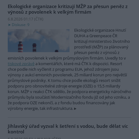
Ekologické organizace kritizují MŽP za přesun peněz z
výnosů z povolenek k velkým firmám
6.8.2026 01:17 (
ČTK
)
Diskuse: 9
Ekologické organizace Hnutí
DUHA a Greenpeace ČR
kritizují ministerstvo životního
prostředí (MŽP) za plánovaný
přesun peněz z výnosů z
emisních povolenek k velkým průmyslovým firmám. Uvedly to v
tiskové zprávě
a komentářích, které má ČTK k dispozici. Resort
chce podle nich vyčlenit z programu EUA, jehož zdrojem jsou
výnosy z aukcí emisních povolenek, 25 miliard korun pro největší
průmyslové podniky. K tomu chce podle ekologů resort snížit
podporu pro obnovitelné zdroje energie (OZE) o 15,5 miliardy
korun. MŽP v reakci ČTK sdělilo, že podpora energeticky náročného
průmyslu byla součástí Modernizačního fondu již od jeho vzniku, a
že podpora OZE nekončí, a z fondu budou financovány jak
výrobny energie, tak infrastruktura.
Jihlavský úřad vyzval k šetření s vodou, bude dělat víc
kontrol