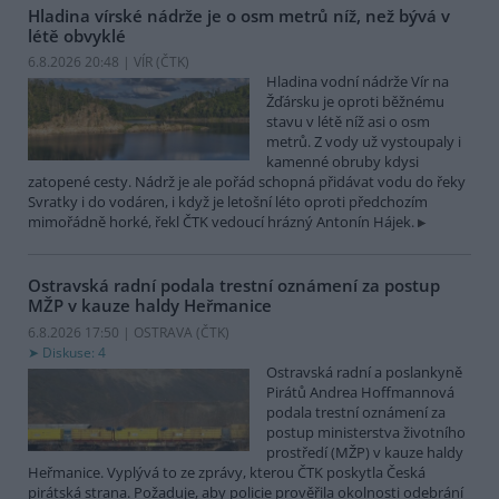
Hladina vírské nádrže je o osm metrů níž, než bývá v
létě obvyklé
6.8.2026 20:48 | VÍR (
ČTK
)
Hladina vodní nádrže Vír na
Žďársku je oproti běžnému
stavu v létě níž asi o osm
metrů. Z vody už vystoupaly i
kamenné obruby kdysi
zatopené cesty. Nádrž je ale pořád schopná přidávat vodu do řeky
Svratky i do vodáren, i když je letošní léto oproti předchozím
mimořádně horké, řekl ČTK vedoucí hrázný Antonín Hájek.
Ostravská radní podala trestní oznámení za postup
MŽP v kauze haldy Heřmanice
6.8.2026 17:50 | OSTRAVA (
ČTK
)
Diskuse: 4
Ostravská radní a poslankyně
Pirátů Andrea Hoffmannová
podala trestní oznámení za
postup ministerstva životního
prostředí (MŽP) v kauze haldy
Heřmanice. Vyplývá to ze zprávy, kterou ČTK poskytla Česká
pirátská strana. Požaduje, aby policie prověřila okolnosti odebrání