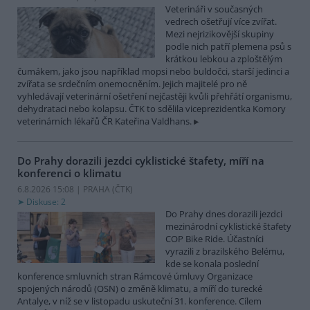
Veterináři v současných
vedrech ošetřují více zvířat.
Mezi nejrizikovější skupiny
podle nich patří plemena psů s
krátkou lebkou a zploštělým
čumákem, jako jsou například mopsi nebo buldočci, starší jedinci a
zvířata se srdečním onemocněním. Jejich majitelé pro ně
vyhledávají veterinární ošetření nejčastěji kvůli přehřátí organismu,
dehydrataci nebo kolapsu. ČTK to sdělila viceprezidentka Komory
veterinárních lékařů ČR Kateřina Valdhans.
Do Prahy dorazili jezdci cyklistické štafety, míří na
konferenci o klimatu
6.8.2026 15:08 | PRAHA (
ČTK
)
Diskuse: 2
Do Prahy dnes dorazili jezdci
mezinárodní cyklistické štafety
COP Bike Ride. Účastníci
vyrazili z brazilského Belému,
kde se konala poslední
konference smluvních stran Rámcové úmluvy Organizace
spojených národů (OSN) o změně klimatu, a míří do turecké
Antalye, v níž se v listopadu uskuteční 31. konference. Cílem