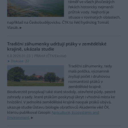
téměř ve všech jihočeských
řekách historicky nejmenší
průtok vody. Nejhorší je
situace v rovinatých oblastech,
například na Českobudějovicku. ČTK to řekl hydrolog Tomáš
Vlasák.
Tradiční záhumenky udržují ptáky v zemědělské
krajině, ukázala studie
6.8.2026 01:23 | PRAHA (
ČTK/Ekolist
)
Diskuse: 22
Tradiční záhumenky, tedy
malá políčka, významně
zvyšují počet i druhovou
rozmanitost ptáků v
zemědělské krajině.
Biodiverzitě prospívají také staré stodoly, otevřené půdy, pestré
zahrady a sady, které ptákům poskytují úkryt i vhodná místa ke
hnízdění. V jednolité zemědělské krajině naopak ptáků ubývá,
ukazuje studie Ústavu biologie obratlovců Akademie věd ČR,
kterou publikoval časopis
Agriculture, Ecosystems and
Environment
.