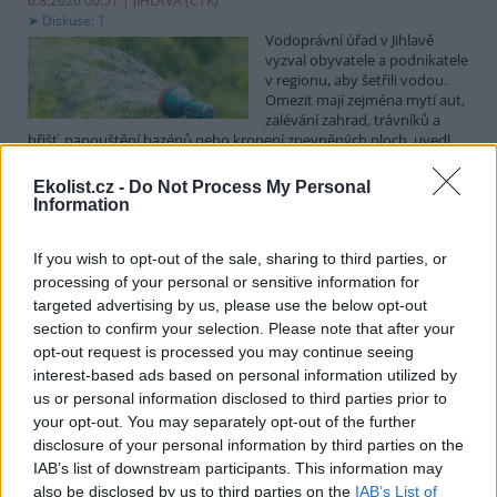
6.8.2026 00:51 | JIHLAVA (
ČTK
)
Diskuse: 1
Vodoprávní úřad v Jihlavě
vyzval obyvatele a podnikatele
v regionu, aby šetřili vodou.
Omezit mají zejména mytí aut,
zalévání zahrad, trávníků a
hřišť, napouštění bazénů nebo kropení zpevněných ploch, uvedl
mluvčí radnice Radovan Daněk. Úřad podle něj bude víc
kontrolovat povolené odběry. Výzva k šetření vodou platí pro
Ekolist.cz -
Do Not Process My Personal
všechny obce spadající pod Jihlavu jako obec s rozšířenou
Information
působností.
If you wish to opt-out of the sale, sharing to third parties, or
Celníci odhalili gang překupníků papoušků, zajistili
processing of your personal or sensitive information for
stovku ptáků
targeted advertising by us, please use the below opt-out
section to confirm your selection. Please note that after your
5.8.2026 20:13 (
ČTK
)
Celníci odhalili gang
opt-out request is processed you may continue seeing
překupníků chráněných druhů
interest-based ads based on personal information utilized by
papoušků působící v několika
us or personal information disclosed to third parties prior to
krajích a zajistili asi stovku
your opt-out. You may separately opt-out of the further
ptáků. S odchytem a
disclosure of your personal information by third parties on the
zajištěním zvířat celníkům pomohly zoo v Praze, Zlíně a Ostravě. V
ostravské zahradě také papoušci nalezli dočasné útočiště. V
IAB’s list of downstream participants. This information may
tiskové zprávě na
webu
celníků to oznámila mluvčí Celní správy ČR
also be disclosed by us to third parties on the
IAB’s List of