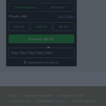
O NÁS
NOVINKY NA WEBU
INZERUJTE U NÁS
PODPOŘTE NÁS
PŘEBÍRÁNÍ OBSAHU
TIŠTĚNÝ EKOLIST