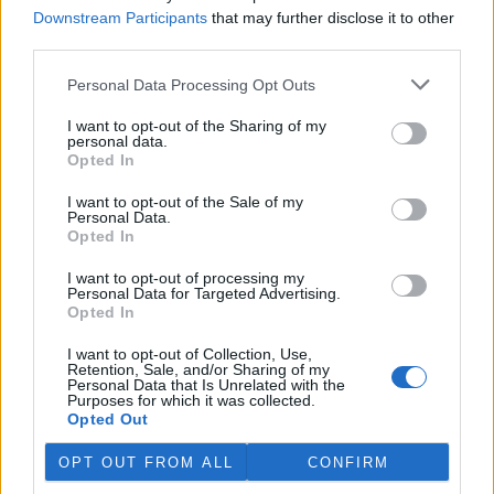
Martina Kaňková. Případem se zabývá policie.
Downstream Participants
that may further disclose it to other
third parties.
Island vyhostí aktivisty bojující proti lovu velryb,
Personal Data Processing Opt Outs
pronásledovali velrybáře
5.8.2026 19:54 (
ČTK
)
I want to opt-out of the Sharing of my
Islandské úřady nařídily
personal data.
vyhoštění 21 aktivistů
Opted In
bojujících proti lovu velryb
poté, co minulý týden
I want to opt-out of the Sale of my
Personal Data.
pobřežní stráž s policií zabavily
Opted In
jejich loď, která pronásledovala velrybářské plavidlo. Pasažéři lodi
patřící nadaci kanadsko-amerického ekologického aktivisty Paula
Watsona jsou od té doby zadržováni v Reykjavíku. Sám Watson na
I want to opt-out of processing my
Personal Data for Targeted Advertising.
palubě nebyl. Píše o tom agentura AFP s odvoláním na islandskou
Opted In
policii.
I want to opt-out of Collection, Use,
Retention, Sale, and/or Sharing of my
Záchranná stanice v Praze přijímá kvůli vedrům více
Personal Data that Is Unrelated with the
volně žijících zvířat
Purposes for which it was collected.
Opted Out
5.8.2026 17:40 | PRAHA (
ČTK
)
Kvůli vysokým letním
OPT OUT FROM ALL
CONFIRM
teplotám pracovníci pražské
záchranné stanice pro volně