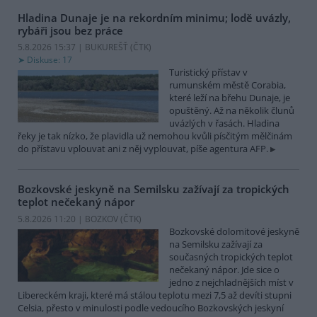
Hladina Dunaje je na rekordním minimu; lodě uvázly,
rybáři jsou bez práce
5.8.2026 15:37 | BUKUREŠŤ (
ČTK
)
Diskuse: 17
Turistický přístav v
rumunském městě Corabia,
které leží na břehu Dunaje, je
opuštěný. Až na několik člunů
uvázlých v řasách. Hladina
řeky je tak nízko, že plavidla už nemohou kvůli písčitým mělčinám
do přístavu vplouvat ani z něj vyplouvat, píše agentura AFP.
Bozkovské jeskyně na Semilsku zažívají za tropických
teplot nečekaný nápor
5.8.2026 11:20 | BOZKOV (
ČTK
)
Bozkovské dolomitové jeskyně
na Semilsku zažívají za
současných tropických teplot
nečekaný nápor. Jde sice o
jedno z nejchladnějších míst v
Libereckém kraji, které má stálou teplotu mezi 7,5 až devíti stupni
Celsia, přesto v minulosti podle vedoucího Bozkovských jeskyní