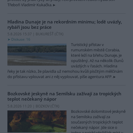
Třeboň Vladimír Kukačka.
Hladina Dunaje je na rekordním minimu; lodě uvázly,
rybáři jsou bez práce
5.8.2026 15:37 | BUKUREŠŤ (
ČTK
)
Diskuse: 16
Turistický přístav v
rumunském městě Corabia,
které leží na břehu Dunaje, je
opuštěný. Až na několik člunů
uvázlých v řasách. Hladina
řeky je tak nízko, že plavidla už nemohou kvůli písčitým mělčinám
do přístavu vplouvat ani z něj vyplouvat, píše agentura AFP.
Bozkovské jeskyně na Semilsku zažívají za tropických
teplot nečekaný nápor
5.8.2026 11:20 | BOZKOV (
ČTK
)
Bozkovské dolomitové jeskyně
na Semilsku zažívají za
současných tropických teplot
nečekaný nápor. Jde sice o
jedno z nejchladnějších míst v