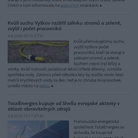
CHKO o tom informovala na
webových
stránkách.
Kvůli suchu Vyškov rozšířil zálivku stromů a zeleně,
zvýšil i počet pracovníků
4.8.2026 00:15 (
ČTK
)
Kvůli přetrvávajícímu suchu
zvýšil Vyškov počet
pracovníků, kteří se starají o
zalévání stromů a zeleně.
Suchem nejvíc trpí břízy a
smrky. Kvůli nutnosti zavlažovat letos i tříleté dřeviny, vzrostla
spotřeba vody. Zatímco před několika lety by stačilo okolo šesti
metrů krychlových vody za den, teď je to zhruba dvojnásobek,
uvedlo město na
webu
.
TotalEnergies kupuje od Shellu evropské aktivity v
oblasti obnovitelných zdrojů
3.8.2026 19:17 (
ČTK
)
Francouzská energetická
společnost TotalEnergies se
dohodla, že koupí od