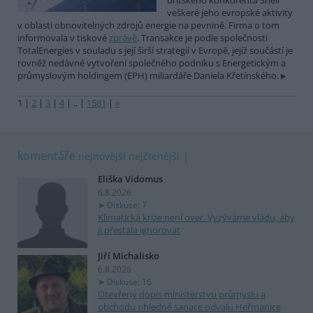
britského konkurenta Shell
veškeré jeho evropské aktivity
v oblasti obnovitelných zdrojů energie na pevnině. Firma o tom
informovala v tiskové
zprávě
. Transakce je podle společnosti
TotalEnergies v souladu s její širší strategií v Evropě, jejíž součástí je
rovněž nedávné vytvoření společného podniku s Energetickým a
průmyslovým holdingem (EPH) miliardáře Daniela Křetínského.
1
|
2
|
3
|
4
|
..
|
1581
|
»
komentáře
nejnovější
nejčtenější
Eliška Vidomus
6.8.2026
Diskuse: 7
Klimatická krize není over. Vyzýváme vládu, aby
ji přestala ignorovat
Jiří Michalisko
6.8.2026
Diskuse: 16
Otevřený dopis ministerstvu průmyslu a
obchodu ohledně sanace odvalu Heřmanice