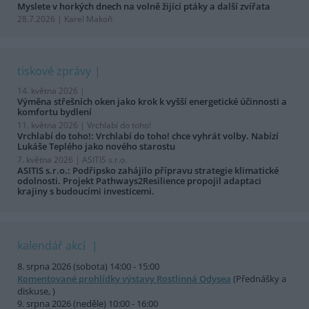
Myslete v horkých dnech na volně žijící ptáky a další zvířata
28.7.2026 | Karel Makoň
tiskové zprávy
14. května 2026 |
Výměna střešních oken jako krok k vyšší energetické účinnosti a
komfortu bydlení
11. května 2026 |
Vrchlabí do toho!
Vrchlabí do toho!: Vrchlabí do toho! chce vyhrát volby. Nabízí
Lukáše Teplého jako nového starostu
7. května 2026 |
ASITIS s.r.o.
ASITIS s.r.o.: Podřipsko zahájilo přípravu strategie klimatické
odolnosti. Projekt Pathways2Resilience propojil adaptaci
krajiny s budoucími investicemi.
kalendář akcí
8. srpna 2026 (sobota) 14:00 - 15:00
Komentované prohlídky výstavy Rostlinná Odysea
(Přednášky a
diskuse, )
9. srpna 2026 (neděle) 10:00 - 16:00