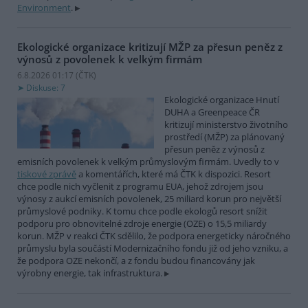
Environment
.
Ekologické organizace kritizují MŽP za přesun peněz z
výnosů z povolenek k velkým firmám
6.8.2026 01:17 (
ČTK
)
Diskuse: 7
Ekologické organizace Hnutí
DUHA a Greenpeace ČR
kritizují ministerstvo životního
prostředí (MŽP) za plánovaný
přesun peněz z výnosů z
emisních povolenek k velkým průmyslovým firmám. Uvedly to v
tiskové zprávě
a komentářích, které má ČTK k dispozici. Resort
chce podle nich vyčlenit z programu EUA, jehož zdrojem jsou
výnosy z aukcí emisních povolenek, 25 miliard korun pro největší
průmyslové podniky. K tomu chce podle ekologů resort snížit
podporu pro obnovitelné zdroje energie (OZE) o 15,5 miliardy
korun. MŽP v reakci ČTK sdělilo, že podpora energeticky náročného
průmyslu byla součástí Modernizačního fondu již od jeho vzniku, a
že podpora OZE nekončí, a z fondu budou financovány jak
výrobny energie, tak infrastruktura.