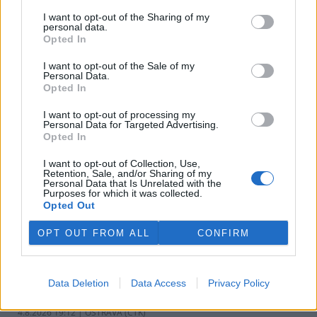
v pondělí ale společnost uvedla, že hodlá sama rozhodnout o
I want to opt-out of the Sharing of my
využití peněz a že chce ohledně výše podpory jednat přímo s
personal data.
obcemi v okolí těžební oblasti. Červeného krok překvapil, postup
Opted In
společnosti sleduje se znepokojením. Společnost patří do
energetické skupiny Sev.en, kterou vlastní Pavel Tykač.
I want to opt-out of the Sale of my
Personal Data.
Opted In
Italské zemědělce trápí listokaz japonský ničící vinice i
sady
I want to opt-out of processing my
Personal Data for Targeted Advertising.
5.8.2026 01:12 | ŘÍM (
ČTK
)
Opted In
Diskuse: 2
Duhově zelení brouci s
I want to opt-out of Collection, Use,
měňavými krovkami, jejichž
Retention, Sale, and/or Sharing of my
původní domovinou je
Personal Data that Is Unrelated with the
Japonsko, se stávají čím dál
Purposes for which it was collected.
větší hrozbou v Itálii. Rojí se po
Opted Out
sadech a vinicích a zanechávají za sebou listy s vykousanými
mřížkami, což oslabuje rostliny a snižuje úrodu, napsala agentura
OPT OUT FROM ALL
CONFIRM
AP.
Ministerstvo v kauze haldy Heřmanice rozhodlo, že
Data Deletion
Data Access
Privacy Policy
viník neexistuje
4.8.2026 19:12 | OSTRAVA (
ČTK
)