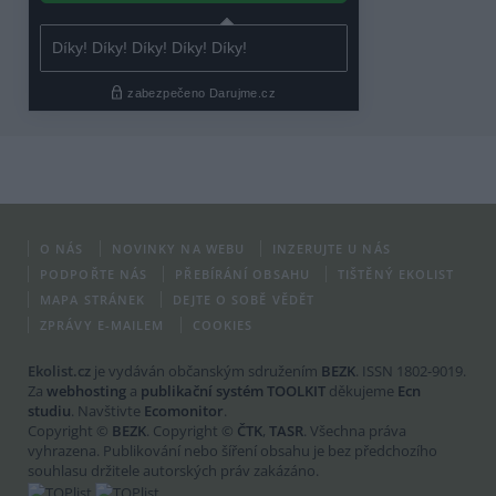
O NÁS
NOVINKY NA WEBU
INZERUJTE U NÁS
PODPOŘTE NÁS
PŘEBÍRÁNÍ OBSAHU
TIŠTĚNÝ EKOLIST
MAPA STRÁNEK
DEJTE O SOBĚ VĚDĚT
ZPRÁVY E-MAILEM
COOKIES
Ekolist.cz
je vydáván občanským sdružením
BEZK
. ISSN 1802-9019.
Za
webhosting
a
publikační systém TOOLKIT
děkujeme
Ecn
studiu
. Navštivte
Ecomonitor
.
Copyright ©
BEZK
. Copyright ©
ČTK
,
TASR
. Všechna práva
vyhrazena. Publikování nebo šíření obsahu je bez předchozího
souhlasu držitele autorských práv zakázáno.