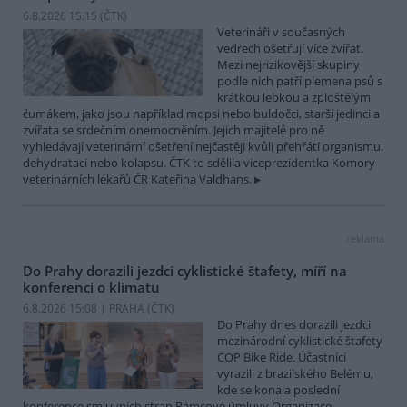
6.8.2026 15:15 (
ČTK
)
Veterináři v současných
vedrech ošetřují více zvířat.
Mezi nejrizikovější skupiny
podle nich patří plemena psů s
krátkou lebkou a zploštělým
čumákem, jako jsou například mopsi nebo buldočci, starší jedinci a
zvířata se srdečním onemocněním. Jejich majitelé pro ně
vyhledávají veterinární ošetření nejčastěji kvůli přehřátí organismu,
dehydrataci nebo kolapsu. ČTK to sdělila viceprezidentka Komory
veterinárních lékařů ČR Kateřina Valdhans.
reklama
Do Prahy dorazili jezdci cyklistické štafety, míří na
konferenci o klimatu
6.8.2026 15:08 | PRAHA (
ČTK
)
Do Prahy dnes dorazili jezdci
mezinárodní cyklistické štafety
COP Bike Ride. Účastníci
vyrazili z brazilského Belému,
kde se konala poslední
konference smluvních stran Rámcové úmluvy Organizace