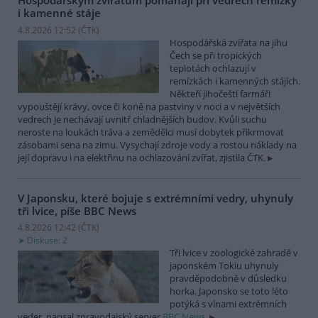
Hospodářským zvířatům pomáhají při vedrech remízky
i kamenné stáje
4.8.2026 12:52 (
ČTK
)
Hospodářská zvířata na jihu
Čech se při tropických
teplotách ochlazují v
remízkách i kamenných stájích.
Někteří jihočeští farmáři
vypouštějí krávy, ovce či koně na pastviny v noci a v největších
vedrech je nechávají uvnitř chladnějších budov. Kvůli suchu
neroste na loukách tráva a zemědělci musí dobytek přikrmovat
zásobami sena na zimu. Vysychají zdroje vody a rostou náklady na
její dopravu i na elektřinu na ochlazování zvířat, zjistila ČTK.
V Japonsku, které bojuje s extrémními vedry, uhynuly
tři lvice, píše BBC News
4.8.2026 12:42 (
ČTK
)
Diskuse: 2
Tři lvice v zoologické zahradě v
japonském Tokiu uhynuly
pravděpodobně v důsledku
horka. Japonsko se toto léto
potýká s vlnami extrémních
veder, napsal zpravodajský server
BBC News
.