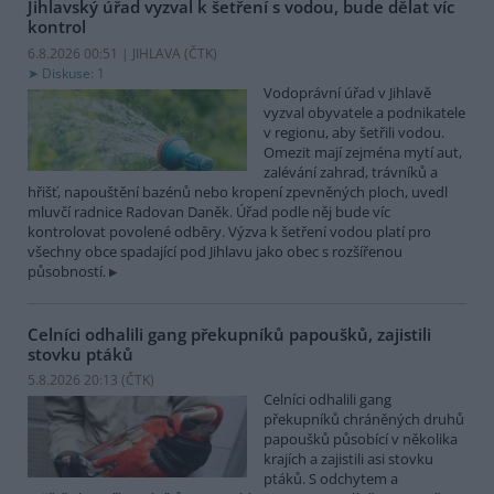
Jihlavský úřad vyzval k šetření s vodou, bude dělat víc
kontrol
6.8.2026 00:51 | JIHLAVA (
ČTK
)
Diskuse: 1
Vodoprávní úřad v Jihlavě
vyzval obyvatele a podnikatele
v regionu, aby šetřili vodou.
Omezit mají zejména mytí aut,
zalévání zahrad, trávníků a
hřišť, napouštění bazénů nebo kropení zpevněných ploch, uvedl
mluvčí radnice Radovan Daněk. Úřad podle něj bude víc
kontrolovat povolené odběry. Výzva k šetření vodou platí pro
všechny obce spadající pod Jihlavu jako obec s rozšířenou
působností.
Celníci odhalili gang překupníků papoušků, zajistili
stovku ptáků
5.8.2026 20:13 (
ČTK
)
Celníci odhalili gang
překupníků chráněných druhů
papoušků působící v několika
krajích a zajistili asi stovku
ptáků. S odchytem a