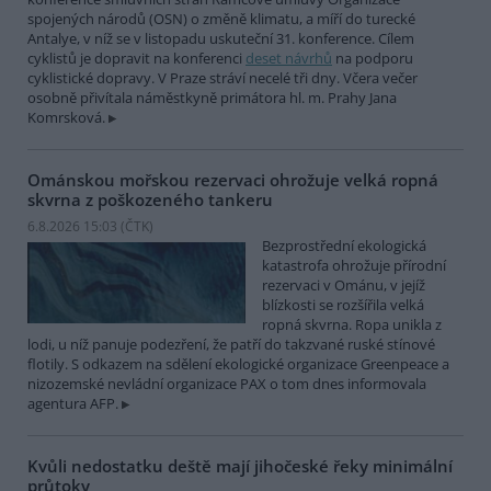
spojených národů (OSN) o změně klimatu, a míří do turecké
Antalye, v níž se v listopadu uskuteční 31. konference. Cílem
cyklistů je dopravit na konferenci
deset návrhů
na podporu
cyklistické dopravy. V Praze stráví necelé tři dny. Včera večer
osobně přivítala náměstkyně primátora hl. m. Prahy Jana
Komrsková.
Ománskou mořskou rezervaci ohrožuje velká ropná
skvrna z poškozeného tankeru
6.8.2026 15:03 (
ČTK
)
Bezprostřední ekologická
katastrofa ohrožuje přírodní
rezervaci v Ománu, v jejíž
blízkosti se rozšířila velká
ropná skvrna. Ropa unikla z
lodi, u níž panuje podezření, že patří do takzvané ruské stínové
flotily. S odkazem na sdělení ekologické organizace Greenpeace a
nizozemské nevládní organizace PAX o tom dnes informovala
agentura AFP.
Kvůli nedostatku deště mají jihočeské řeky minimální
průtoky