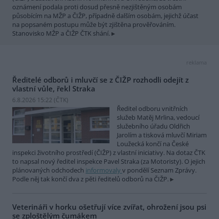
oznámení podala proti dosud přesně nezjištěným osobám
působícím na MŽP a ČIŽP, případně dalším osobám, jejichž účast
na popsaném postupu může být zjištěna prověřováním.
Stanovisko MŽP a ČIŽP ČTK shání.
reklama
Ředitelé odborů i mluvčí se z ČIŽP rozhodli odejít z
vlastní vůle, řekl Straka
6.8.2026 15:22 (
ČTK
)
Ředitel odboru vnitřních
služeb Matěj Mrlina, vedoucí
služebního úřadu Oldřich
Jarolím a tisková mluvčí Miriam
Loužecká končí na České
inspekci životního prostředí (ČIŽP) z vlastní iniciativy. Na dotaz ČTK
to napsal nový ředitel inspekce Pavel Straka (za Motoristy). O jejich
plánovaných odchodech
informovaly
v pondělí Seznam Zprávy.
Podle něj tak končí dva z pěti ředitelů odborů na ČIŽP.
Veterináři v horku ošetřují více zvířat, ohrožení jsou psi
se zploštělým čumákem