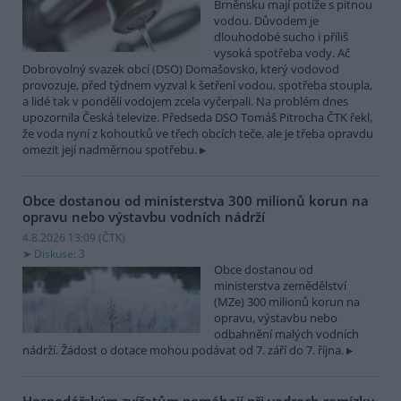
Brněnsku mají potíže s pitnou
vodou. Důvodem je
dlouhodobé sucho i příliš
vysoká spotřeba vody. Ač
Dobrovolný svazek obcí (DSO) Domašovsko, který vodovod
provozuje, před týdnem vyzval k šetření vodou, spotřeba stoupla,
a lidé tak v pondělí vodojem zcela vyčerpali. Na problém dnes
upozornila Česká televize. Předseda DSO Tomáš Pitrocha ČTK řekl,
že voda nyní z kohoutků ve třech obcích teče, ale je třeba opravdu
omezit její nadměrnou spotřebu.
Obce dostanou od ministerstva 300 milionů korun na
opravu nebo výstavbu vodních nádrží
4.8.2026 13:09 (
ČTK
)
Diskuse: 3
Obce dostanou od
ministerstva zemědělství
(MZe) 300 milionů korun na
opravu, výstavbu nebo
odbahnění malých vodních
nádrží. Žádost o dotace mohou podávat od 7. září do 7. října.