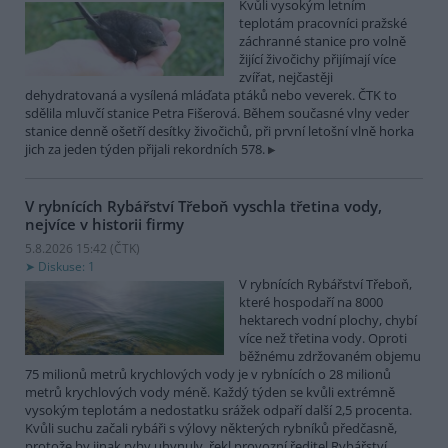
Kvůli vysokým letním
teplotám pracovníci pražské
záchranné stanice pro volně
žijící živočichy přijímají více
zvířat, nejčastěji
dehydratovaná a vysílená mláďata ptáků nebo veverek. ČTK to
sdělila mluvčí stanice Petra Fišerová. Během současné vlny veder
stanice denně ošetří desítky živočichů, při první letošní vlně horka
jich za jeden týden přijali rekordních 578.
V rybnících Rybářství Třeboň vyschla třetina vody,
nejvíce v historii firmy
5.8.2026 15:42 (
ČTK
)
Diskuse: 1
V rybnících Rybářství Třeboň,
které hospodaří na 8000
hektarech vodní plochy, chybí
více než třetina vody. Oproti
běžnému zdržovaném objemu
75 milionů metrů krychlových vody je v rybnících o 28 milionů
metrů krychlových vody méně. Každý týden se kvůli extrémně
vysokým teplotám a nedostatku srážek odpaří další 2,5 procenta.
Kvůli suchu začali rybáři s výlovy některých rybníků předčasně,
protože by jinak ryby uhynuly, řekl provozní ředitel Rybářství