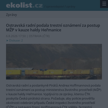
☰
/
zpravodajství
/
zprávy
Zprávy
Ostravská radní podala trestní oznámení za postup
MŽP v kauze haldy Heřmanice
6.8.2026 17:50 | OSTRAVA (
ČTK
)
Diskuse: 2
Ostravská radní a poslankyně Pirátů Andrea Hoffmannová podala
trestní oznámení za postup ministerstva životního prostředí (MŽP)
v kauze haldy Heřmanice. Vyplývá to ze zprávy, kterou ČTK
poskytla Česká pirátská strana. Požaduje, aby policie prověřila
okolnosti odebrání případu České inspekci životního prostředí
(ČIŽP) a zastavení řízení. Hoffmannová ČTK sdělila, že trestní