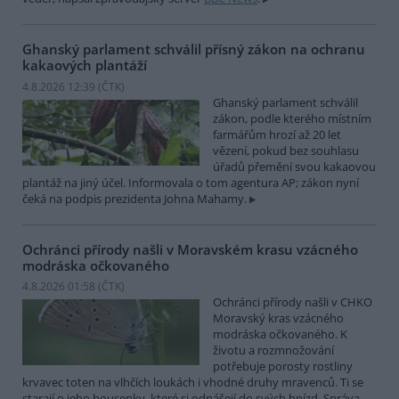
Ghanský parlament schválil přísný zákon na ochranu
kakaových plantáží
4.8.2026 12:39 (
ČTK
)
Ghanský parlament schválil
zákon, podle kterého místním
farmářům hrozí až 20 let
vězení, pokud bez souhlasu
úřadů přemění svou kakaovou
plantáž na jiný účel. Informovala o tom agentura AP; zákon nyní
čeká na podpis prezidenta Johna Mahamy.
Ochránci přírody našli v Moravském krasu vzácného
modráska očkovaného
4.8.2026 01:58 (
ČTK
)
Ochránci přírody našli v CHKO
Moravský kras vzácného
modráska očkovaného. K
životu a rozmnožování
potřebuje porosty rostliny
krvavec toten na vlhčích loukách i vhodné druhy mravenců. Ti se
starají o jeho housenky, které si odnášejí do svých hnízd. Správa