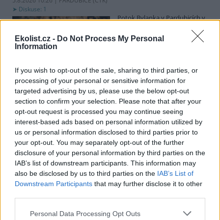
5.8.2026 10:26 | PARDUBICE (
ČTK
)
Diskuse: 1
Potok Bylanka v Pardubicích v
důsledku dlouhodobě nízkých
průtoků a suchého počasí
Ekolist.cz -
Do Not Process My Personal
vyschl. Městský obvod VI chce
Information
využít období bez vody k
vyčištění koryta, a obrátil se proto se žádostí na správce toku,
Povodí Labe. Organizace ale požadavek odmítla s tím, že údržbu
If you wish to opt-out of the sale, sharing to third parties, or
dělala už v červnu a další zásah v tuto chvíli neplánuje, zjistila ČTK.
processing of your personal or sensitive information for
targeted advertising by us, please use the below opt-out
section to confirm your selection. Please note that after your
opt-out request is processed you may continue seeing
Červený chce peníze ušetřené za rekultivaci rozdělit
interest-based ads based on personal information utilized by
obcím podle původní dohody
us or personal information disclosed to third parties prior to
5.8.2026 01:29 (
ČTK
)
your opt-out. You may separately opt-out of the further
Diskuse: 2
disclosure of your personal information by third parties on the
Ministr životního prostředí
Igor Červený (Motoristé) chce
IAB’s list of downstream participants. This information may
peníze, které Severní
also be disclosed by us to third parties on the
IAB’s List of
energetická ušetřila na
Downstream Participants
that may further disclose it to other
rekultivacích hnědouhelného
third parties.
lomu ČSA na Mostecku, rozdělit obcím podle původní dohody.
Uvedl to na síti
X
. Původně chtěla Severní energetická dát peníze
Personal Data Processing Opt Outs
obcím prostřednictvím Státního fondu životního prostředí (SFŽP),