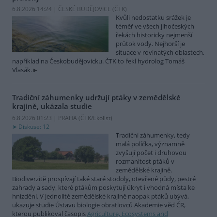
6.8.2026 14:24 | ČESKÉ BUDĚJOVICE (
ČTK
)
Kvůli nedostatku srážek je
téměř ve všech jihočeských
řekách historicky nejmenší
průtok vody. Nejhorší je
situace v rovinatých oblastech,
například na Českobudějovicku. ČTK to řekl hydrolog Tomáš
Vlasák.
Tradiční záhumenky udržují ptáky v zemědělské
krajině, ukázala studie
6.8.2026 01:23 | PRAHA (
ČTK/Ekolist
)
Diskuse: 12
Tradiční záhumenky, tedy
malá políčka, významně
zvyšují počet i druhovou
rozmanitost ptáků v
zemědělské krajině.
Biodiverzitě prospívají také staré stodoly, otevřené půdy, pestré
zahrady a sady, které ptákům poskytují úkryt i vhodná místa ke
hnízdění. V jednolité zemědělské krajině naopak ptáků ubývá,
ukazuje studie Ústavu biologie obratlovců Akademie věd ČR,
kterou publikoval časopis
Agriculture, Ecosystems and