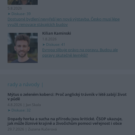
5.8.2026
Diskuse: 39
Dostupné bydlení nevyřeší jen nová výstavba. Česko musí lépe
využít renovace stávajících budov
Kilian Kaminski
1.8.2026
Diskuse: 41
Evropa slibuje právo na opravu. Budou ale
opravy skutečně levnější?
rady a návody
Mýtus o zeleném koberci: Proč anglický trávník v létě zabíjí život
v půdě
4.8.2026 | Jan Skala
Diskuse: 32
Dopady horka a sucha na přírodu jsou kritické. ČSOP ukazuje,
jak může žíznivé krajině a živočichům pomoci veřejnost i obce
29.7.2026 | Zuzana Kučerová