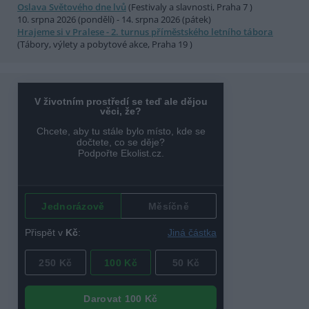
Oslava Světového dne lvů
(Festivaly a slavnosti, Praha 7 )
10. srpna 2026 (pondělí) - 14. srpna 2026 (pátek)
Hrajeme si v Pralese - 2. turnus příměstského letního tábora
(Tábory, výlety a pobytové akce, Praha 19 )