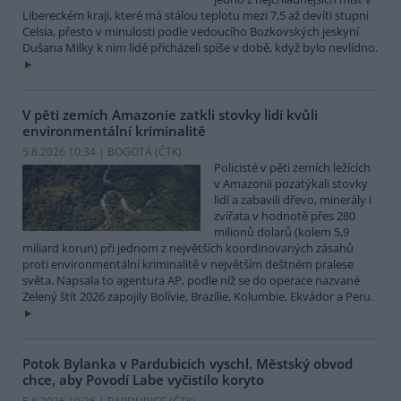
Libereckém kraji, které má stálou teplotu mezi 7,5 až devíti stupni
Celsia, přesto v minulosti podle vedoucího Bozkovských jeskyní
Dušana Milky k nim lidé přicházeli spíše v době, když bylo nevlídno.
V pěti zemích Amazonie zatkli stovky lidí kvůli
environmentální kriminalitě
5.8.2026 10:34 | BOGOTÁ (
ČTK
)
Policisté v pěti zemích ležících
v Amazonii pozatýkali stovky
lidí a zabavili dřevo, minerály i
zvířata v hodnotě přes 280
milionů dolarů (kolem 5,9
miliard korun) při jednom z největších koordinovaných zásahů
proti environmentální kriminalitě v největším deštném pralese
světa. Napsala to agentura AP, podle níž se do operace nazvané
Zelený štít 2026 zapojily Bolívie, Brazílie, Kolumbie, Ekvádor a Peru.
Potok Bylanka v Pardubicích vyschl. Městský obvod
chce, aby Povodí Labe vyčistilo koryto