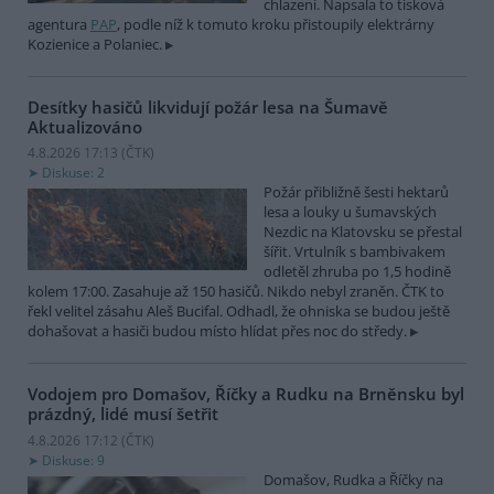
chlazení. Napsala to tisková
agentura
PAP
, podle níž k tomuto kroku přistoupily elektrárny
Kozienice a Polaniec.
Desítky hasičů likvidují požár lesa na Šumavě
Aktualizováno
4.8.2026 17:13 (
ČTK
)
Diskuse: 2
Požár přibližně šesti hektarů
lesa a louky u šumavských
Nezdic na Klatovsku se přestal
šířit. Vrtulník s bambivakem
odletěl zhruba po 1,5 hodině
kolem 17:00. Zasahuje až 150 hasičů. Nikdo nebyl zraněn. ČTK to
řekl velitel zásahu Aleš Bucifal. Odhadl, že ohniska se budou ještě
dohašovat a hasiči budou místo hlídat přes noc do středy.
Vodojem pro Domašov, Říčky a Rudku na Brněnsku byl
prázdný, lidé musí šetřit
4.8.2026 17:12 (
ČTK
)
Diskuse: 9
Domašov, Rudka a Říčky na