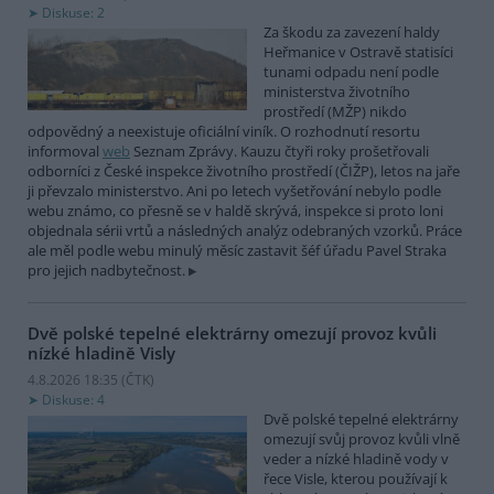
Diskuse: 2
Za škodu za zavezení haldy
Heřmanice v Ostravě statisíci
tunami odpadu není podle
ministerstva životního
prostředí (MŽP) nikdo
odpovědný a neexistuje oficiální viník. O rozhodnutí resortu
informoval
web
Seznam Zprávy. Kauzu čtyři roky prošetřovali
odborníci z České inspekce životního prostředí (ČIŽP), letos na jaře
ji převzalo ministerstvo. Ani po letech vyšetřování nebylo podle
webu známo, co přesně se v haldě skrývá, inspekce si proto loni
objednala sérii vrtů a následných analýz odebraných vzorků. Práce
ale měl podle webu minulý měsíc zastavit šéf úřadu Pavel Straka
pro jejich nadbytečnost.
Dvě polské tepelné elektrárny omezují provoz kvůli
nízké hladině Visly
4.8.2026 18:35 (
ČTK
)
Diskuse: 4
Dvě polské tepelné elektrárny
omezují svůj provoz kvůli vlně
veder a nízké hladině vody v
řece Visle, kterou používají k