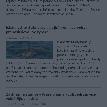
zajištěním zvířat celníkům pomohly zoo v Praze, Zlíně a Ostravě. V
ostravské zahradě také papoušci nalezli dočasné útočiště. V
tiskové zprávě na
webu
celníků to oznámila mluvčí Celní správy ČR
Martina Kaňková. Případem se zabývá policie.
Island vyhostí aktivisty bojující proti lovu velryb,
pronásledovali velrybáře
5.8.2026 19:54 (
ČTK
)
Islandské úřady nařídily
vyhoštění 21 aktivistů
bojujících proti lovu velryb
poté, co minulý týden
pobřežní stráž s policií zabavily
jejich loď, která pronásledovala velrybářské plavidlo. Pasažéři lodi
patřící nadaci kanadsko-amerického ekologického aktivisty Paula
Watsona jsou od té doby zadržováni v Reykjavíku. Sám Watson na
palubě nebyl. Píše o tom agentura AFP s odvoláním na islandskou
policii.
Záchranná stanice v Praze přijímá kvůli vedrům více
volně žijících zvířat
5.8.2026 17:40 | PRAHA (
ČTK
)