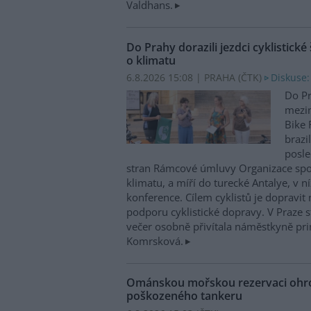
Valdhans.
Do Prahy dorazili jezdci cyklistické
o klimatu
6.8.2026 15:08 | PRAHA (
ČTK
)
Diskuse:
Do Pr
mezin
Bike 
brazi
posle
stran Rámcové úmluvy Organizace sp
klimatu, a míří do turecké Antalye, v n
konference. Cílem cyklistů je dopravit
podporu cyklistické dopravy. V Praze st
večer osobně přivítala náměstkyně pri
Komrsková.
Ománskou mořskou rezervaci ohrož
poškozeného tankeru