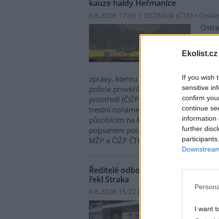
kauze haldy Heřmanice
6.8.2026 17:50 | OSTRAVA (
ČTK
)
Diskus
Ostra
Andre
oznám
Ekolist.cz
život
haldy
If you wish 
zprávy, kterou ČTK poskytla Česká pirá
sensitive in
policie prověřila okolnosti odebrání p
confirm you
prostředí (ČIŽP) a zastavení řízení. Ho
continue se
trestní oznámení podala proti dosud 
information 
působícím na MŽP a ČIŽP, případně dal
further disc
popsaném postupu může být zjištěna 
participants
MŽP a ČIŽP ČTK shání.
Downstream 
Ředitelé odborů i mluvčí se z ČIŽP r
řekl Straka
Persona
6.8.2026 15:22 (
ČTK
)
Ředit
I want t
Matěj