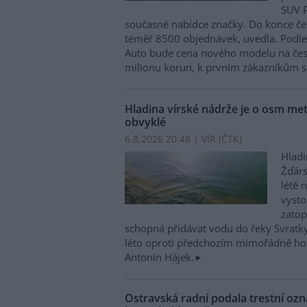
SUV P
současné nabídce značky. Do konce če
téměř 8500 objednávek, uvedla. Podle 
Auto bude cena nového modelu na čes
milionu korun, k prvním zákazníkům s
Hladina vírské nádrže je o osm metr
obvyklé
6.8.2026 20:48 | VÍR (
ČTK
)
Hladi
Žďárs
létě 
vysto
zatop
schopná přidávat vodu do řeky Svratky 
léto oproti předchozím mimořádně hor
Antonín Hájek.
Ostravská radní podala trestní oz