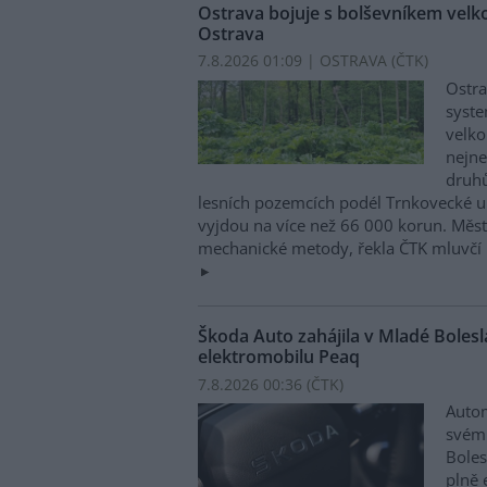
Ostrava bojuje s bolševníkem vel
Ostrava
7.8.2026 01:09 | OSTRAVA (
ČTK
)
Ostra
syste
velko
nejn
druhů
lesních pozemcích podél Trnkovecké ul
vyjdou na více než 66 000 korun. Měs
mechanické metody, řekla ČTK mluvčí 
Škoda Auto zahájila v Mladé Boles
elektromobilu Peaq
7.8.2026 00:36 (
ČTK
)
Autom
svém
Boles
plně 