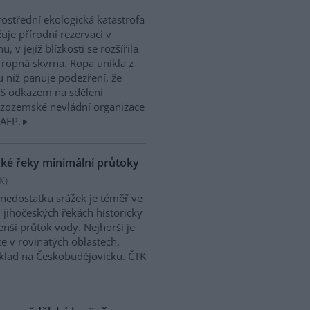
ostřední ekologická katastrofa
uje přírodní rezervaci v
, v jejíž blízkosti se rozšířila
 ropná skvrna. Ropa unikla z
 u níž panuje podezření, že
. S odkazem na sdělení
izozemské nevládní organizace
 AFP.
ské řeky minimální průtoky
K
)
 nedostatku srážek je téměř ve
 jihočeských řekách historicky
nší průtok vody. Nejhorší je
ce v rovinatých oblastech,
klad na Českobudějovicku. ČTK