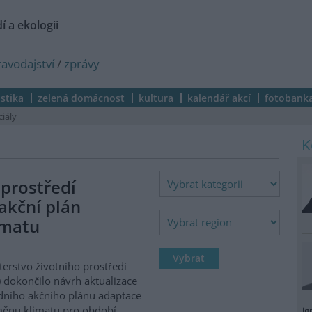
í a ekologii
ravodajství
/
zprávy
istika
zelená domácnost
kultura
kalendář akcí
fotobank
ciály
 prostředí
akční plán
imatu
terstvo životního prostředí
 dokončilo návrh aktualizace
ního akčního plánu adaptace
ěnu klimatu pro období
ig