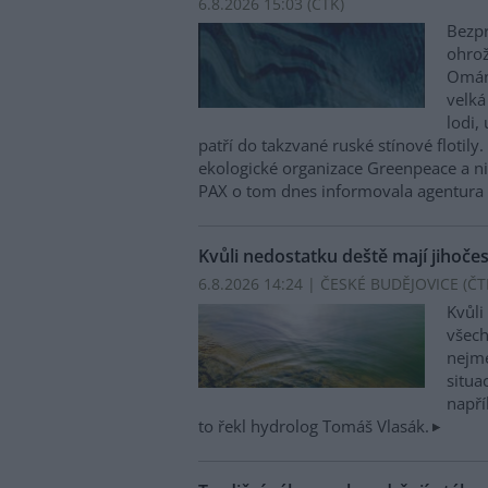
6.8.2026 15:03 (
ČTK
)
Bezpr
ohrož
Ománu
velká
lodi,
patří do takzvané ruské stínové flotily
ekologické organizace Greenpeace a n
PAX o tom dnes informovala agentura
Kvůli nedostatku deště mají jihoče
6.8.2026 14:24 | ČESKÉ BUDĚJOVICE (
ČT
Kvůli
všech
nejme
situa
napří
to řekl hydrolog Tomáš Vlasák.