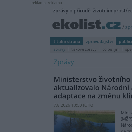
reklama
reklama
zprávy o přírodě, životním prostřed
/
zp
titulní strana
zpravodajství
public
zprávy
tiskové zprávy
co píší jiní
spe
Zprávy
Ministerstvo životního
aktualizovalo Národní 
adaptace na změnu kl
7.8.2026 10:53 (
ČTK
)
Minis
(MŽP)
Národ
na zm