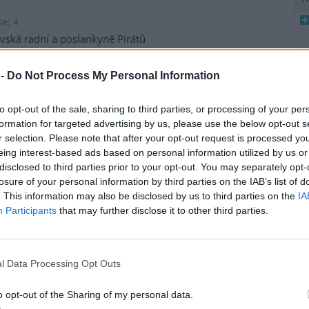
e: 4
vská radní a poslankyně Pirátů
a Hoffmannová podala trestní
ení za postup ministerstva
8
 -
Do Not Process My Personal Information
ního prostředí (MŽP) v kauze
K
 Heřmanice. Vyplývá to ze
O
to opt-out of the sale, sharing to third parties, or processing of your per
tská strana. Požaduje, aby
9
formation for targeted advertising by us, please use the below opt-out s
řípadu České inspekci životního
O
r selection. Please note that after your opt-out request is processed y
ffmannová ČTK sdělila, že
s
eing interest-based ads based on personal information utilized by us or
přesně nezjištěným osobám
disclosed to third parties prior to your opt-out. You may separately opt-
1
ším osobám, jejichž účast na
(
losure of your personal information by third parties on the IAB’s list of
prověřováním. Stanovisko
H
. This information may also be disclosed by us to third parties on the
IA
p
Participants
that may further disclose it to other third parties.
a
ozhodli odejít z vlastní vůle,
l Data Processing Opt Outs
el odboru vnitřních služeb
o opt-out of the Sharing of my personal data.
 Mrlina, vedoucí služebního