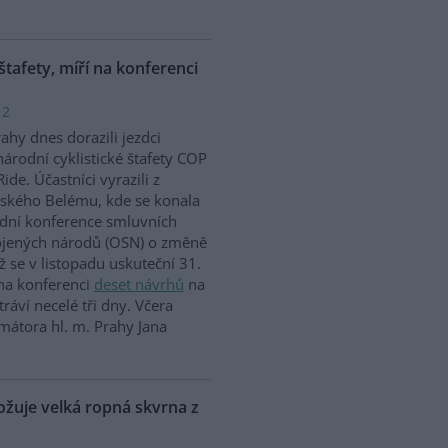
 štafety, míří na konferenci
 2
ahy dnes dorazili jezdci
árodní cyklistické štafety COP
Ride. Účastníci vyrazili z
lského Belému, kde se konala
dní konference smluvních
ojených národů (OSN) o změně
íž se v listopadu uskuteční 31.
 na konferenci
deset návrhů
na
ráví necelé tři dny. Včera
mátora hl. m. Prahy Jana
uje velká ropná skvrna z