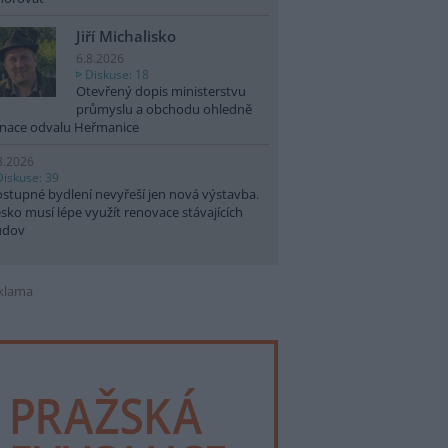
Jiří Michalisko
6.8.2026
Diskuse: 18
Otevřený dopis ministerstvu
průmyslu a obchodu ohledně
nace odvalu Heřmanice
8.2026
Diskuse: 39
stupné bydlení nevyřeší jen nová výstavba.
sko musí lépe využít renovace stávajících
udov
klama