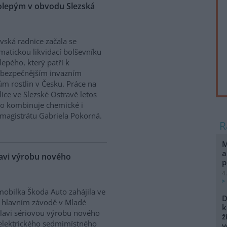
kolepým v obvodu Slezská
vská radnice začala se
matickou likvidací bolševníku
lepého, který patří k
ebezpečnějším invazním
m rostlin v Česku. Práce na
ice ve Slezské Ostravě letos
to kombinuje chemické i
magistrátu Gabriela Pokorná.
M
a
lavi výrobu nového
p
4
obilka Škoda Auto zahájila ve
D
 hlavním závodě v Mladé
k
lavi sériovou výrobu nového
ž
elektrického sedmimístného
v