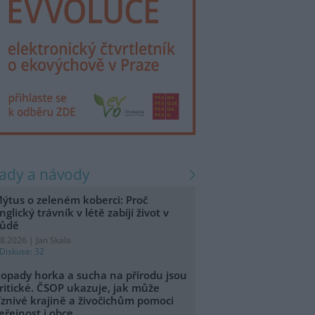
rady a návody
ýtus o zeleném koberci: Proč
nglický trávník v létě zabíjí život v
ůdě
.8.2026 | Jan Skala
Diskuse: 32
opady horka a sucha na přírodu jsou
ritické. ČSOP ukazuje, jak může
íznivé krajině a živočichům pomoci
eřejnost i obce