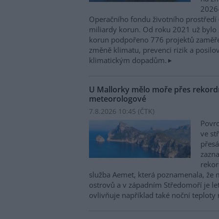
2026–
Operačního fondu životního prostředí
miliardy korun. Od roku 2021 už bylo 
korun podpořeno 776 projektů zaměře
změně klimatu, prevenci rizik a posilo
klimatickým dopadům.
U Mallorky mělo moře přes rekordn
meteorologové
7.8.2026 10:45 (
ČTK
)
Povrc
ve st
přesá
zazn
reko
služba Aemet, která poznamenala, že 
ostrovů a v západním Středomoří je le
ovlivňuje například také noční teploty 