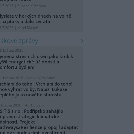
9.7.2026 | Zuzana Kučerová
yslete v horkých dnech na volně
ijící ptáky a další zvířata
8.7.2026 | Karel Makoň
tiskové zprávy
4. května 2026 |
ýměna střešních oken jako krok k
yšší energetické účinnosti a
omfortu bydlení
1. května 2026 |
Vrchlabí do toho!
rchlabí do toho!: Vrchlabí do toho!
hce vyhrát volby. Nabízí Lukáše
eplého jako nového starostu
. května 2026 |
ASITIS s.r.o.
SITIS s.r.o.: Podřipsko zahájilo
řípravu strategie klimatické
dolnosti. Projekt
athways2Resilience propojil adaptaci
rajiny s budoucími investicemi.