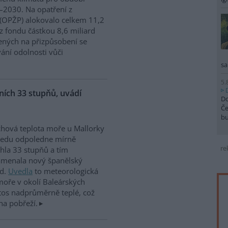
2030. Na opatření z
 (OPŽP) alokovalo celkem 11,2
z fondu částkou 8,6 miliard
ných na přizpůsobení se
vání odolnosti vůči
sa
5.
ích 33 stupňů, uvádí
Do
Če
b
hová teplota moře u Mallorky
ředu odpoledne mírně
re
hla 33 stupňů a tím
amenala nový španělský
rd.
Uvedla
to meteorologická
moře v okolí Baleárských
tos nadprůměrně teplé, což
na pobřeží.