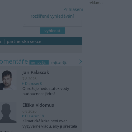
reklama
Přihlášení
rozšířené vyhledávání
a
partnerská sekce
komentáře
nejnovější
nejčtenější
Jan Palaščák
7.8.2026
Diskuse: 8
Ohrožuje nedostatek vody
budoucnost jádra?
Eliška Vidomus
6.8.2026
Diskuse: 18
Klimatická krize není over.
Vyzýváme vládu, aby ji přestala
norovat