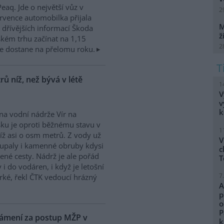
eaq. Jde o největší vůz v
2
rvence automobilka přijala
M
dřívějších informací Škoda
ž
kém trhu začínat na 1,15
2
e dostane na přelomu roku.
ů níž, než bývá v létě
1
V
v
k
na vodní nádrže Vír na
ku je oproti běžnému stavu v
1
níž asi o osm metrů. Z vody už
V
upaly i kamenné obruby kdysi
c
ené cesty. Nádrž je ale pořád
T
i do vodáren, i když je letošní
7
ké, řekl ČTK vedoucí hrázný
A
p
o
P
námení za postup MŽP v
k