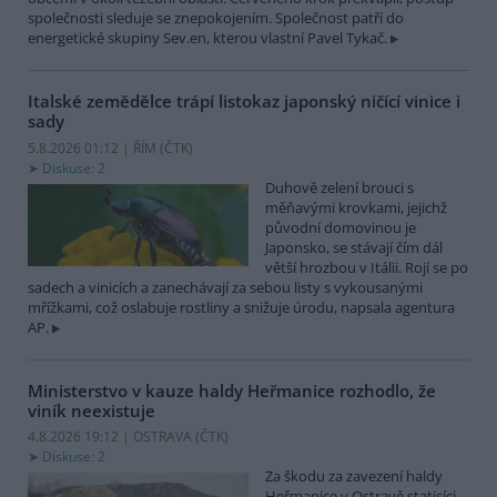
společnosti sleduje se znepokojením. Společnost patří do
energetické skupiny Sev.en, kterou vlastní Pavel Tykač.
Italské zemědělce trápí listokaz japonský ničící vinice i
sady
5.8.2026 01:12 | ŘÍM (
ČTK
)
Diskuse: 2
Duhově zelení brouci s
měňavými krovkami, jejichž
původní domovinou je
Japonsko, se stávají čím dál
větší hrozbou v Itálii. Rojí se po
sadech a vinicích a zanechávají za sebou listy s vykousanými
mřížkami, což oslabuje rostliny a snižuje úrodu, napsala agentura
AP.
Ministerstvo v kauze haldy Heřmanice rozhodlo, že
viník neexistuje
4.8.2026 19:12 | OSTRAVA (
ČTK
)
Diskuse: 2
Za škodu za zavezení haldy
Heřmanice v Ostravě statisíci