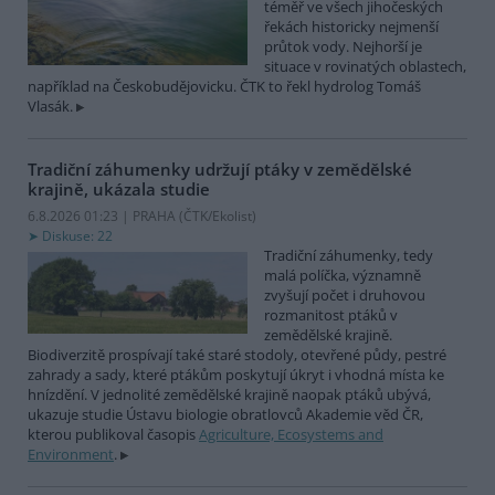
téměř ve všech jihočeských
řekách historicky nejmenší
průtok vody. Nejhorší je
situace v rovinatých oblastech,
například na Českobudějovicku. ČTK to řekl hydrolog Tomáš
Vlasák.
Tradiční záhumenky udržují ptáky v zemědělské
krajině, ukázala studie
6.8.2026 01:23 | PRAHA (
ČTK/Ekolist
)
Diskuse: 22
Tradiční záhumenky, tedy
malá políčka, významně
zvyšují počet i druhovou
rozmanitost ptáků v
zemědělské krajině.
Biodiverzitě prospívají také staré stodoly, otevřené půdy, pestré
zahrady a sady, které ptákům poskytují úkryt i vhodná místa ke
hnízdění. V jednolité zemědělské krajině naopak ptáků ubývá,
ukazuje studie Ústavu biologie obratlovců Akademie věd ČR,
kterou publikoval časopis
Agriculture, Ecosystems and
Environment
.