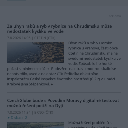
reklama
Za úhyn raků a ryb v rybníce na Chrudimsku může
nedostatek kyslíku ve vodě
7.8.2026 14:05 | CTĚTÍN (
ČTK
)
Úhyn raků a ryb v Horním
rybníce u Vranova, části obce
Ctětín na Chrudimsku, má na
svědomí nedostatek kyslíku ve
vodě. Způsobilo ho horké
počasí s minimem srážek. Podezření na otravu modrou skalicí se
nepotvrdilo, uvedla na dotaz ČTK ředitelka oblastního
inspektorátu České inspekce životního prostředí (ČIŽP) v Hradci
Králové Jana Štěpánková.
CzechGlobe bude s Povodím Moravy digitálně testovat
možná řešení potíží na Dyji
7.8.2026 11:34 | BRNO (
ČTK
)
Diskuse: 2
Možná řešení problémů s
ubýváním vody v Dyji budou