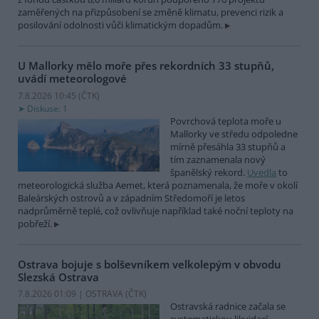
zaměřených na přizpůsobení se změně klimatu, prevenci rizik a
posilování odolnosti vůči klimatickým dopadům.
U Mallorky mělo moře přes rekordních 33 stupňů,
uvádí meteorologové
7.8.2026 10:45 (
ČTK
)
Diskuse: 1
Povrchová teplota moře u
Mallorky ve středu odpoledne
mírně přesáhla 33 stupňů a
tím zaznamenala nový
španělský rekord.
Uvedla
to
meteorologická služba Aemet, která poznamenala, že moře v okolí
Baleárských ostrovů a v západním Středomoří je letos
nadprůměrně teplé, což ovlivňuje například také noční teploty na
pobřeží.
Ostrava bojuje s bolševníkem velkolepým v obvodu
Slezská Ostrava
7.8.2026 01:09 | OSTRAVA (
ČTK
)
Ostravská radnice začala se