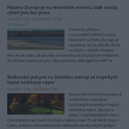
Hladina Dunaje je na rekordním minimu; lodě uvázly,
rybáři jsou bez práce
5.8.2026 15:37 | BUKUREŠŤ (
ČTK
)
Diskuse: 17
Turistický přístav v
rumunském městě Corabia,
které leží na břehu Dunaje, je
opuštěný. Až na několik člunů
uvázlých v řasách. Hladina
řeky je tak nízko, že plavidla už nemohou kvůli písčitým mělčinám
do přístavu vplouvat ani z něj vyplouvat, píše agentura AFP.
Bozkovské jeskyně na Semilsku zažívají za tropických
teplot nečekaný nápor
5.8.2026 11:20 | BOZKOV (
ČTK
)
Bozkovské dolomitové jeskyně
na Semilsku zažívají za
současných tropických teplot
nečekaný nápor. Jde sice o
jedno z nejchladnějších míst v
Libereckém kraji, které má stálou teplotu mezi 7,5 až devíti stupni
Celsia, přesto v minulosti podle vedoucího Bozkovských jeskyní