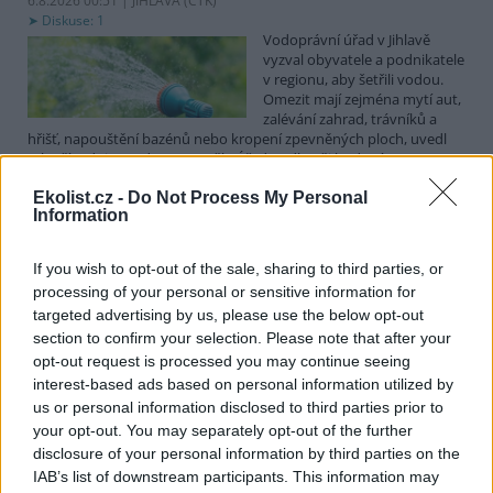
6.8.2026 00:51 | JIHLAVA (
ČTK
)
Diskuse: 1
Vodoprávní úřad v Jihlavě
vyzval obyvatele a podnikatele
v regionu, aby šetřili vodou.
Omezit mají zejména mytí aut,
zalévání zahrad, trávníků a
hřišť, napouštění bazénů nebo kropení zpevněných ploch, uvedl
mluvčí radnice Radovan Daněk. Úřad podle něj bude víc
kontrolovat povolené odběry. Výzva k šetření vodou platí pro
Ekolist.cz -
Do Not Process My Personal
všechny obce spadající pod Jihlavu jako obec s rozšířenou
Information
působností.
If you wish to opt-out of the sale, sharing to third parties, or
Celníci odhalili gang překupníků papoušků, zajistili
processing of your personal or sensitive information for
stovku ptáků
targeted advertising by us, please use the below opt-out
5.8.2026 20:13 (
ČTK
)
section to confirm your selection. Please note that after your
Celníci odhalili gang
opt-out request is processed you may continue seeing
překupníků chráněných druhů
interest-based ads based on personal information utilized by
papoušků působící v několika
krajích a zajistili asi stovku
us or personal information disclosed to third parties prior to
ptáků. S odchytem a
your opt-out. You may separately opt-out of the further
zajištěním zvířat celníkům pomohly zoo v Praze, Zlíně a Ostravě. V
disclosure of your personal information by third parties on the
ostravské zahradě také papoušci nalezli dočasné útočiště. V
IAB’s list of downstream participants. This information may
tiskové zprávě na
webu
celníků to oznámila mluvčí Celní správy ČR