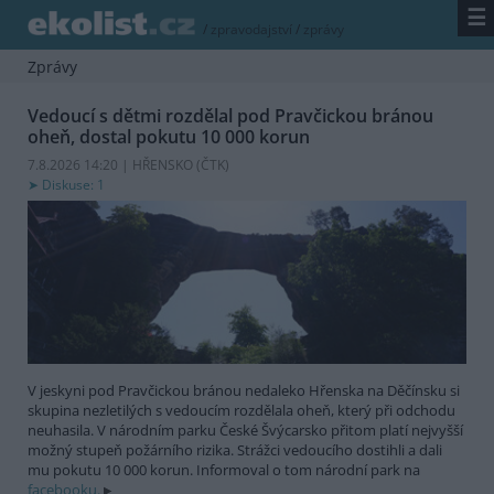
☰
/
zpravodajství
/
zprávy
Zprávy
Vedoucí s dětmi rozdělal pod Pravčickou bránou
oheň, dostal pokutu 10 000 korun
7.8.2026 14:20 | HŘENSKO (
ČTK
)
Diskuse: 1
V jeskyni pod Pravčickou bránou nedaleko Hřenska na Děčínsku si
skupina nezletilých s vedoucím rozdělala oheň, který při odchodu
neuhasila. V národním parku České Švýcarsko přitom platí nejvyšší
možný stupeň požárního rizika. Strážci vedoucího dostihli a dali
mu pokutu 10 000 korun. Informoval o tom národní park na
facebooku.