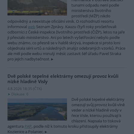
tunami odpadu není podle
ministerstva životního
prostředí (MŽP) nikdo
odpovědný a neexistuje oficiální viník. O rozhodnutí resortu
informoval
web
Seznam Zprávy. Kauzu čtyři roky prošetřovali
odborníci z České inspekce životního prostředí (ČIŽP), letos na jaře
ji převzalo ministerstvo. Ani po letech vyšetřování nebylo podle
webu známo, co přesně se v haldě skrývá, inspekce si proto loni
objednala sérii vrtů a následných analýz odebraných vzorků. Práce
ale měl podle webu minulý měsíc zastavit šéf úřadu Pavel Straka
pro jejich nadbytečnost.
Dvě polské tepelné elektrárny omezují provoz kvůli
nízké hladině Visly
4.8.2026 18:35 (
ČTK
)
Diskuse: 6
Dvě polské tepelné elektrárny
omezují svůj provoz kvůli vlně
veder a nízké hladině vody v
řece Visle, kterou používají k
chlazení. Napsala to tisková
agentura
PAP
, podle níž k tomuto kroku přistoupily elektrárny
Kozienice a Polaniec.