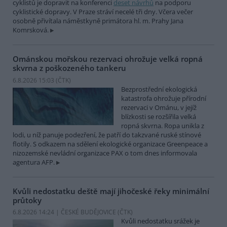
cyklistů je dopravit na konferenci
deset návrhů
na podporu
cyklistické dopravy. V Praze stráví necelé tři dny. Včera večer
osobně přivítala náměstkyně primátora hl. m. Prahy Jana
Komrsková.
Ománskou mořskou rezervaci ohrožuje velká ropná
skvrna z poškozeného tankeru
6.8.2026 15:03 (
ČTK
)
Bezprostřední ekologická
katastrofa ohrožuje přírodní
rezervaci v Ománu, v jejíž
blízkosti se rozšířila velká
ropná skvrna. Ropa unikla z
lodi, u níž panuje podezření, že patří do takzvané ruské stínové
flotily. S odkazem na sdělení ekologické organizace Greenpeace a
nizozemské nevládní organizace PAX o tom dnes informovala
agentura AFP.
Kvůli nedostatku deště mají jihočeské řeky minimální
průtoky
6.8.2026 14:24 | ČESKÉ BUDĚJOVICE (
ČTK
)
Kvůli nedostatku srážek je