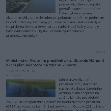
pomocí digitálního dvojčete
povodí testovat odborníci z
Ústavu globální změny
Akademie věd ČR (CzechGlobe) ve spolupráci se státním podnikem
Povodím Moravy. Problémy jsou nyní zejména v dolní části Dyje.
Na přelomu června a července pod nádrží Nové Mlýny uhynuly
ryby kvůli nedostatku kyslíku ve vodě způsobenému
přemnožením sinic.
reklama
Ministerstvo životního prostředí aktualizovalo Národní
akční plán adaptace na změnu klimatu
7.8.2026 10:53 (
ČTK
)
Diskuse: 3
Ministerstvo životního
prostředí (MŽP) dokončilo
návrh aktualizace Národního
akčního plánu adaptace na
změnu klimatu pro období
2026–2030. Na opatření z Operačního fondu životního prostředí
(OPŽP) alokovalo celkem 11,2 miliardy korun. Od roku 2021 už bylo
z fondu částkou 8,6 miliard korun podpořeno 776 projektů