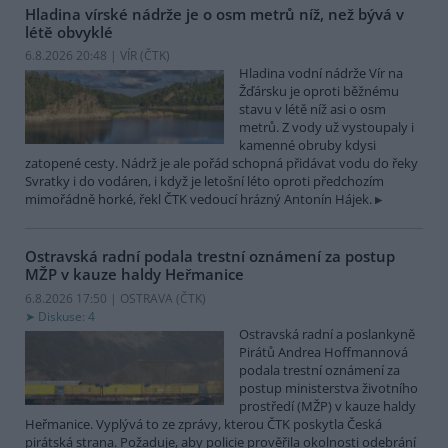
Hladina vírské nádrže je o osm metrů níž, než bývá v
létě obvyklé
6.8.2026 20:48 | VÍR (
ČTK
)
Hladina vodní nádrže Vír na
Žďársku je oproti běžnému
stavu v létě níž asi o osm
metrů. Z vody už vystoupaly i
kamenné obruby kdysi
zatopené cesty. Nádrž je ale pořád schopná přidávat vodu do řeky
Svratky i do vodáren, i když je letošní léto oproti předchozím
mimořádně horké, řekl ČTK vedoucí hrázný Antonín Hájek.
Ostravská radní podala trestní oznámení za postup
MŽP v kauze haldy Heřmanice
6.8.2026 17:50 | OSTRAVA (
ČTK
)
Diskuse: 4
Ostravská radní a poslankyně
Pirátů Andrea Hoffmannová
podala trestní oznámení za
postup ministerstva životního
prostředí (MŽP) v kauze haldy
Heřmanice. Vyplývá to ze zprávy, kterou ČTK poskytla Česká
pirátská strana. Požaduje, aby policie prověřila okolnosti odebrání