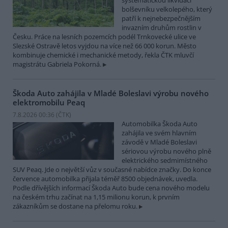
systematickou likvidací
bolševníku velkolepého, který
patří k nejnebezpečnějším
invazním druhům rostlin v
Česku. Práce na lesních pozemcích podél Trnkovecké ulice ve
Slezské Ostravě letos vyjdou na více než 66 000 korun. Město
kombinuje chemické i mechanické metody, řekla ČTK mluvčí
magistrátu Gabriela Pokorná.
Škoda Auto zahájila v Mladé Boleslavi výrobu nového
elektromobilu Peaq
7.8.2026 00:36 (
ČTK
)
Automobilka Škoda Auto
zahájila ve svém hlavním
závodě v Mladé Boleslavi
sériovou výrobu nového plně
elektrického sedmimístného
SUV Peaq. Jde o největší vůz v současné nabídce značky. Do konce
července automobilka přijala téměř 8500 objednávek, uvedla.
Podle dřívějších informací Škoda Auto bude cena nového modelu
na českém trhu začínat na 1,15 milionu korun, k prvním
zákazníkům se dostane na přelomu roku.