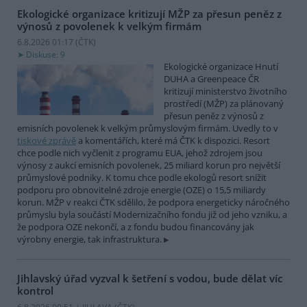
Ekologické organizace kritizují MŽP za přesun peněz z
výnosů z povolenek k velkým firmám
6.8.2026 01:17 (
ČTK
)
Diskuse: 9
Ekologické organizace Hnutí
DUHA a Greenpeace ČR
kritizují ministerstvo životního
prostředí (MŽP) za plánovaný
přesun peněz z výnosů z
emisních povolenek k velkým průmyslovým firmám. Uvedly to v
tiskové zprávě
a komentářích, které má ČTK k dispozici. Resort
chce podle nich vyčlenit z programu EUA, jehož zdrojem jsou
výnosy z aukcí emisních povolenek, 25 miliard korun pro největší
průmyslové podniky. K tomu chce podle ekologů resort snížit
podporu pro obnovitelné zdroje energie (OZE) o 15,5 miliardy
korun. MŽP v reakci ČTK sdělilo, že podpora energeticky náročného
průmyslu byla součástí Modernizačního fondu již od jeho vzniku, a
že podpora OZE nekončí, a z fondu budou financovány jak
výrobny energie, tak infrastruktura.
Jihlavský úřad vyzval k šetření s vodou, bude dělat víc
kontrol