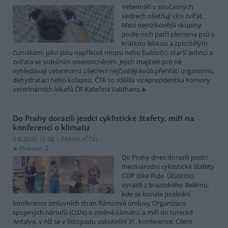
Veterináři v současných
vedrech ošetřují více zvířat.
Mezi nejrizikovější skupiny
podle nich patří plemena psů s
krátkou lebkou a zploštělým
čumákem, jako jsou například mopsi nebo buldočci, starší jedinci a
zvířata se srdečním onemocněním. Jejich majitelé pro ně
vyhledávají veterinární ošetření nejčastěji kvůli přehřátí organismu,
dehydrataci nebo kolapsu. ČTK to sdělila viceprezidentka Komory
veterinárních lékařů ČR Kateřina Valdhans.
Do Prahy dorazili jezdci cyklistické štafety, míří na
konferenci o klimatu
6.8.2026 15:08 | PRAHA (
ČTK
)
Diskuse: 2
Do Prahy dnes dorazili jezdci
mezinárodní cyklistické štafety
COP Bike Ride. Účastníci
vyrazili z brazilského Belému,
kde se konala poslední
konference smluvních stran Rámcové úmluvy Organizace
spojených národů (OSN) o změně klimatu, a míří do turecké
Antalye, v níž se v listopadu uskuteční 31. konference. Cílem