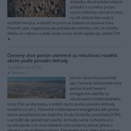
důsledku dlouhodobě nízkých
průtoků a suchého počasí
vyschl. Městský obvod VI chce
využít období bez vody k
vyčištění koryta, a obrátil se proto se žádostí na správce toku,
Povodí Labe. Organizace ale požadavek odmítla s tím, že údržbu
dělala už v červnu a další zásah v tuto chvíli neplánuje, zjistila ČTK.
Červený chce peníze ušetřené za rekultivaci rozdělit
obcím podle původní dohody
5.8.2026 01:29 (
ČTK
)
Diskuse: 2
Ministr životního prostředí
Igor Červený (Motoristé) chce
peníze, které Severní
energetická ušetřila na
rekultivacích hnědouhelného
lomu ČSA na Mostecku, rozdělit obcím podle původní dohody.
Uvedl to na síti
X
. Původně chtěla Severní energetická dát peníze
obcím prostřednictvím Státního fondu životního prostředí (SFŽP),
v pondělí ale společnost uvedla, že hodlá sama rozhodnout o
využití peněz a že chce ohledně výše podpory jednat přímo s
obcemi v okolí těžební oblasti. Červeného krok překvapil, postup