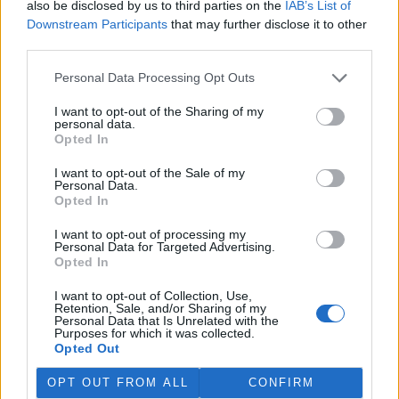
also be disclosed by us to third parties on the
IAB’s List of
Martina Kaňková. Případem se zabývá policie.
Downstream Participants
that may further disclose it to other
third parties.
Island vyhostí aktivisty bojující proti lovu velryb,
pronásledovali velrybáře
Personal Data Processing Opt Outs
5.8.2026 19:54 (
ČTK
)
I want to opt-out of the Sharing of my
Islandské úřady nařídily
personal data.
vyhoštění 21 aktivistů
Opted In
bojujících proti lovu velryb
poté, co minulý týden
I want to opt-out of the Sale of my
pobřežní stráž s policií zabavily
Personal Data.
jejich loď, která pronásledovala velrybářské plavidlo. Pasažéři lodi
Opted In
patřící nadaci kanadsko-amerického ekologického aktivisty Paula
Watsona jsou od té doby zadržováni v Reykjavíku. Sám Watson na
I want to opt-out of processing my
palubě nebyl. Píše o tom agentura AFP s odvoláním na islandskou
Personal Data for Targeted Advertising.
policii.
Opted In
I want to opt-out of Collection, Use,
Záchranná stanice v Praze přijímá kvůli vedrům více
Retention, Sale, and/or Sharing of my
Personal Data that Is Unrelated with the
volně žijících zvířat
Purposes for which it was collected.
5.8.2026 17:40 | PRAHA (
ČTK
)
Opted Out
Kvůli vysokým letním
teplotám pracovníci pražské
OPT OUT FROM ALL
CONFIRM
záchranné stanice pro volně