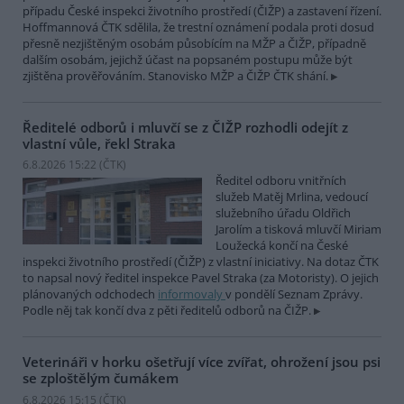
případu České inspekci životního prostředí (ČIŽP) a zastavení řízení.
Hoffmannová ČTK sdělila, že trestní oznámení podala proti dosud
přesně nezjištěným osobám působícím na MŽP a ČIŽP, případně
dalším osobám, jejichž účast na popsaném postupu může být
zjištěna prověřováním. Stanovisko MŽP a ČIŽP ČTK shání.
Ředitelé odborů i mluvčí se z ČIŽP rozhodli odejít z
vlastní vůle, řekl Straka
6.8.2026 15:22 (
ČTK
)
Ředitel odboru vnitřních
služeb Matěj Mrlina, vedoucí
služebního úřadu Oldřich
Jarolím a tisková mluvčí Miriam
Loužecká končí na České
inspekci životního prostředí (ČIŽP) z vlastní iniciativy. Na dotaz ČTK
to napsal nový ředitel inspekce Pavel Straka (za Motoristy). O jejich
plánovaných odchodech
informovaly
v pondělí Seznam Zprávy.
Podle něj tak končí dva z pěti ředitelů odborů na ČIŽP.
Veterináři v horku ošetřují více zvířat, ohrožení jsou psi
se zploštělým čumákem
6.8.2026 15:15 (
ČTK
)