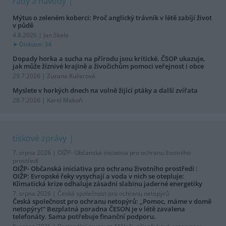
rady a návody
Mýtus o zeleném koberci: Proč anglický trávník v létě zabíjí život
v půdě
4.8.2026 | Jan Skala
Diskuse: 34
Dopady horka a sucha na přírodu jsou kritické. ČSOP ukazuje,
jak může žíznivé krajině a živočichům pomoci veřejnost i obce
29.7.2026 | Zuzana Kučerová
Myslete v horkých dnech na volně žijící ptáky a další zvířata
28.7.2026 | Karel Makoň
tiskové zprávy
7. srpna 2026 |
OIŽP- Občanská iniciativa pro ochranu životního
prostředí
OIŽP- Občanská iniciativa pro ochranu životního prostředí :
OIŽP: Evropské řeky vysychají a voda v nich se otepluje:
Klimatická krize odhaluje zásadní slabinu jaderné energetiky
7. srpna 2026 |
Česká společnost pro ochranu netopýrů
Česká společnost pro ochranu netopýrů: „Pomoc, máme v domě
netopýry!“ Bezplatná poradna ČESON je v létě zavalena
telefonáty. Sama potřebuje finanční podporu.