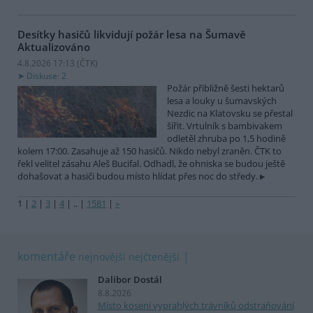
Desítky hasičů likvidují požár lesa na Šumavě
Aktualizováno
4.8.2026 17:13 (
ČTK
)
Diskuse: 2
Požár přibližně šesti hektarů
lesa a louky u šumavských
Nezdic na Klatovsku se přestal
šířit. Vrtulník s bambivakem
odletěl zhruba po 1,5 hodině
kolem 17:00. Zasahuje až 150 hasičů. Nikdo nebyl zraněn. ČTK to
řekl velitel zásahu Aleš Bucifal. Odhadl, že ohniska se budou ještě
dohašovat a hasiči budou místo hlídat přes noc do středy.
1
|
2
|
3
|
4
|
..
|
1581
|
»
komentáře
nejnovější
nejčtenější
Dalibor Dostál
8.8.2026
Místo kosení vyprahlých trávníků odstraňování