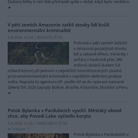
Dušana Milky k nim lidé přicházeli spíše v době, když bylo nevlídno.
V pěti zemích Amazonie zatkli stovky lidí kvůli
environmentální kriminalitě
5.8.2026 10:34 | BOGOTÁ (
ČTK
)
Policisté v pěti zemích ležících
v Amazonii pozatýkali stovky
lidí a zabavili dřevo, minerály i
zvířata v hodnotě přes 280
milionů dolarů (kolem 5,9
miliard korun) při jednom z největších koordinovaných zásahů
proti environmentální kriminalitě v největším deštném pralese
světa. Napsala to agentura AP, podle níž se do operace nazvané
Zelený štít 2026 zapojily Bolívie, Brazílie, Kolumbie, Ekvádor a Peru.
Potok Bylanka v Pardubicích vyschl. Městský obvod
chce, aby Povodí Labe vyčistilo koryto
5.8.2026 10:26 | PARDUBICE (
ČTK
)
Diskuse: 1
Potok Bylanka v Pardubicích v