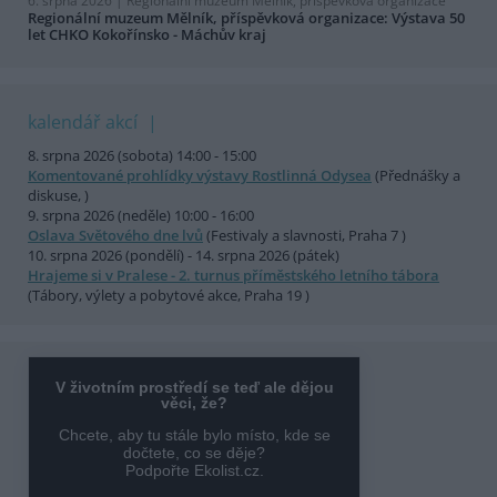
6. srpna 2026 |
Regionální muzeum Mělník, příspěvková organizace
Regionální muzeum Mělník, příspěvková organizace: Výstava 50
let CHKO Kokořínsko - Máchův kraj
kalendář akcí
8. srpna 2026 (sobota) 14:00 - 15:00
Komentované prohlídky výstavy Rostlinná Odysea
(Přednášky a
diskuse, )
9. srpna 2026 (neděle) 10:00 - 16:00
Oslava Světového dne lvů
(Festivaly a slavnosti, Praha 7 )
10. srpna 2026 (pondělí) - 14. srpna 2026 (pátek)
Hrajeme si v Pralese - 2. turnus příměstského letního tábora
(Tábory, výlety a pobytové akce, Praha 19 )