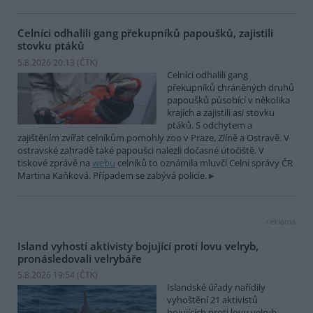
Celníci odhalili gang překupníků papoušků, zajistili
stovku ptáků
5.8.2026 20:13 (
ČTK
)
Celníci odhalili gang
překupníků chráněných druhů
papoušků působící v několika
krajích a zajistili asi stovku
ptáků. S odchytem a
zajištěním zvířat celníkům pomohly zoo v Praze, Zlíně a Ostravě. V
ostravské zahradě také papoušci nalezli dočasné útočiště. V
tiskové zprávě na
webu
celníků to oznámila mluvčí Celní správy ČR
Martina Kaňková. Případem se zabývá policie.
reklama
Island vyhostí aktivisty bojující proti lovu velryb,
pronásledovali velrybáře
5.8.2026 19:54 (
ČTK
)
Islandské úřady nařídily
vyhoštění 21 aktivistů
bojujících proti lovu velryb