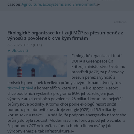
časopis
Agriculture, Ecosystems and Environment
.
reklama
Ekologické organizace kritizují MŽP za přesun peněz z
výnosů z povolenek k velkým firmám
6.8.2026 01:17 (
ČTK
)
Diskuse: 3
Ekologické organizace Hnutí
DUHA a Greenpeace ČR
kritizují ministerstvo životního
prostředí (MŽP) za plánovaný
přesun peněz z výnosů z
emisních povolenek k velkým průmyslovým firmám. Uvedly to v
tiskové zprávě
a komentářích, které má ČTK k dispozici. Resort
chce podle nich vyčlenit z programu EUA, jehož zdrojem jsou
výnosy z aukcí emisních povolenek, 25 miliard korun pro největší
průmyslové podniky. K tomu chce podle ekologů resort snížit
podporu pro obnovitelné zdroje energie (OZE) o 15,5 miliardy
korun. MŽP v reakci ČTK sdělilo, že podpora energeticky náročného
průmyslu byla součástí Modernizačního fondu již od jeho vzniku, a
že podpora OZE nekončí, a z fondu budou financovány jak
výrobny energie, tak infrastruktura.