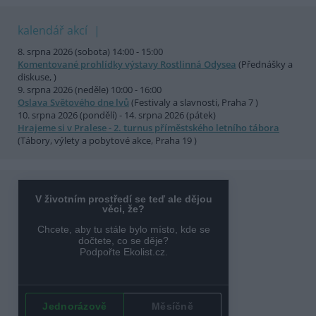
kalendář akcí
8. srpna 2026 (sobota) 14:00 - 15:00
Komentované prohlídky výstavy Rostlinná Odysea
(Přednášky a
diskuse, )
9. srpna 2026 (neděle) 10:00 - 16:00
Oslava Světového dne lvů
(Festivaly a slavnosti, Praha 7 )
10. srpna 2026 (pondělí) - 14. srpna 2026 (pátek)
Hrajeme si v Pralese - 2. turnus příměstského letního tábora
(Tábory, výlety a pobytové akce, Praha 19 )