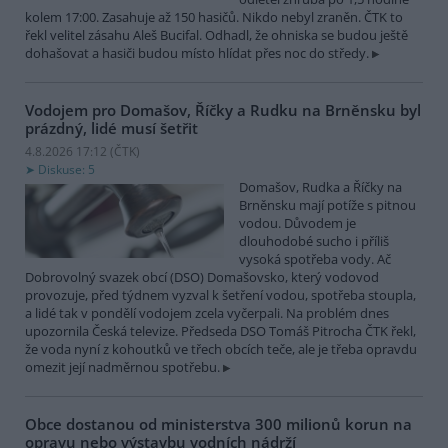
kolem 17:00. Zasahuje až 150 hasičů. Nikdo nebyl zraněn. ČTK to
řekl velitel zásahu Aleš Bucifal. Odhadl, že ohniska se budou ještě
dohašovat a hasiči budou místo hlídat přes noc do středy.
Vodojem pro Domašov, Říčky a Rudku na Brněnsku byl
prázdný, lidé musí šetřit
4.8.2026 17:12 (
ČTK
)
Diskuse: 5
Domašov, Rudka a Říčky na
Brněnsku mají potíže s pitnou
vodou. Důvodem je
dlouhodobé sucho i příliš
vysoká spotřeba vody. Ač
Dobrovolný svazek obcí (DSO) Domašovsko, který vodovod
provozuje, před týdnem vyzval k šetření vodou, spotřeba stoupla,
a lidé tak v pondělí vodojem zcela vyčerpali. Na problém dnes
upozornila Česká televize. Předseda DSO Tomáš Pitrocha ČTK řekl,
že voda nyní z kohoutků ve třech obcích teče, ale je třeba opravdu
omezit její nadměrnou spotřebu.
Obce dostanou od ministerstva 300 milionů korun na
opravu nebo výstavbu vodních nádrží