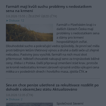
Farmáři mají kvůli suchu problémy s nedostatkem
sena na krmení
3.8.2026 15:55 | ŽELEZNÝ ÚJEZD (
ČTK
)
Diskuse: 12
Farmáři v Plzeňském kraji i v
dalších částech Česka mají
problémy s nedostatkem sena
a slámy pro krmení
hospodářských zvířat.
Dlouhodobé sucho a pokračující vedra způsobily, že první seč měla
proti běžným letům třetinový výnos a druhé a další seče už zřejmě
nebudou. Pastviny jsou vyschlé, farmáři na nich musí skot
přikrmovat. Někteří chovatelé nakupují seno za trojnásobek běžné
ceny, třeba i z Polska. Další připravují zmenšení stád krav, protože
se kromě nedostatku krmení zároveň výrazně snížila výkupní cena
mléka a v posledních dnech i hovězího masa, zjistila ČTK.
Sev.en chce peníze ušetřené za rekultivace rozdělit po
dohodě s obcemi,bez státu
Aktualizováno
3.8.2026 12:35 (
ČTK
)
Diskuse: 2
Společnost Severní