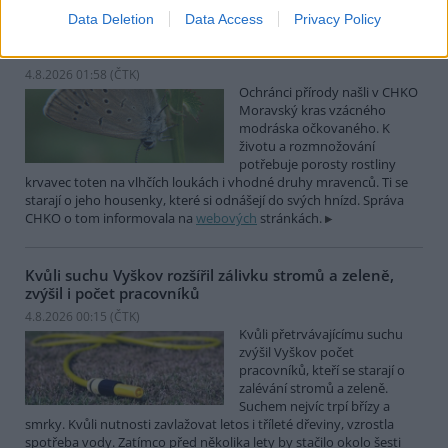
Data Deletion
Data Access
Privacy Policy
Ochránci přírody našli v Moravském krasu vzácného
modráska očkovaného
4.8.2026 01:58 (
ČTK
)
Ochránci přírody našli v CHKO
Moravský kras vzácného
modráska očkovaného. K
životu a rozmnožování
potřebuje porosty rostliny
krvavec toten na vlhčích loukách i vhodné druhy mravenců. Ti se
starají o jeho housenky, které si odnášejí do svých hnízd. Správa
CHKO o tom informovala na
webových
stránkách.
Kvůli suchu Vyškov rozšířil zálivku stromů a zeleně,
zvýšil i počet pracovníků
4.8.2026 00:15 (
ČTK
)
Kvůli přetrvávajícímu suchu
zvýšil Vyškov počet
pracovníků, kteří se starají o
zalévání stromů a zeleně.
Suchem nejvíc trpí břízy a
smrky. Kvůli nutnosti zavlažovat letos i tříleté dřeviny, vzrostla
spotřeba vody. Zatímco před několika lety by stačilo okolo šesti