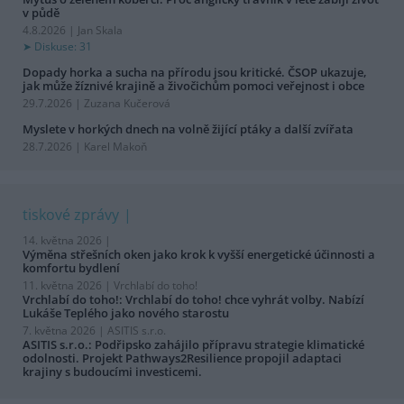
v půdě
4.8.2026 | Jan Skala
Diskuse: 31
Dopady horka a sucha na přírodu jsou kritické. ČSOP ukazuje,
jak může žíznivé krajině a živočichům pomoci veřejnost i obce
29.7.2026 | Zuzana Kučerová
Myslete v horkých dnech na volně žijící ptáky a další zvířata
28.7.2026 | Karel Makoň
tiskové zprávy
14. května 2026 |
Výměna střešních oken jako krok k vyšší energetické účinnosti a
komfortu bydlení
11. května 2026 |
Vrchlabí do toho!
Vrchlabí do toho!: Vrchlabí do toho! chce vyhrát volby. Nabízí
Lukáše Teplého jako nového starostu
7. května 2026 |
ASITIS s.r.o.
ASITIS s.r.o.: Podřipsko zahájilo přípravu strategie klimatické
odolnosti. Projekt Pathways2Resilience propojil adaptaci
krajiny s budoucími investicemi.