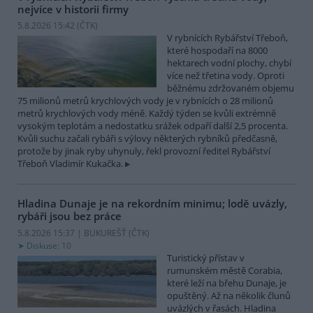
nejvíce v historii firmy
5.8.2026 15:42 (
ČTK
)
V rybnících Rybářství Třeboň,
které hospodaří na 8000
hektarech vodní plochy, chybí
více než třetina vody. Oproti
běžnému zdržovaném objemu
75 milionů metrů krychlových vody je v rybnících o 28 milionů
metrů krychlových vody méně. Každý týden se kvůli extrémně
vysokým teplotám a nedostatku srážek odpaří další 2,5 procenta.
Kvůli suchu začali rybáři s výlovy některých rybníků předčasně,
protože by jinak ryby uhynuly, řekl provozní ředitel Rybářství
Třeboň Vladimír Kukačka.
Hladina Dunaje je na rekordním minimu; lodě uvázly,
rybáři jsou bez práce
5.8.2026 15:37 | BUKUREŠŤ (
ČTK
)
Diskuse: 10
Turistický přístav v
rumunském městě Corabia,
které leží na břehu Dunaje, je
opuštěný. Až na několik člunů
uvázlých v řasách. Hladina