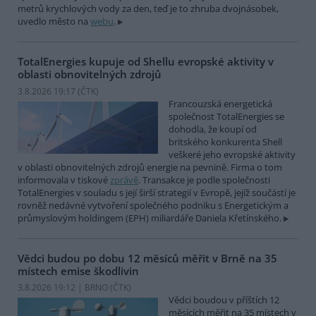
metrů krychlových vody za den, teď je to zhruba dvojnásobek,
uvedlo město na
webu
.
TotalEnergies kupuje od Shellu evropské aktivity v
oblasti obnovitelných zdrojů
3.8.2026 19:17 (
ČTK
)
Francouzská energetická
společnost TotalEnergies se
dohodla, že koupí od
britského konkurenta Shell
veškeré jeho evropské aktivity
v oblasti obnovitelných zdrojů energie na pevnině. Firma o tom
informovala v tiskové
zprávě
. Transakce je podle společnosti
TotalEnergies v souladu s její širší strategií v Evropě, jejíž součástí je
rovněž nedávné vytvoření společného podniku s Energetickým a
průmyslovým holdingem (EPH) miliardáře Daniela Křetínského.
Vědci budou po dobu 12 měsíců měřit v Brně na 35
místech emise škodlivin
3.8.2026 19:12 | BRNO (
ČTK
)
Vědci boudou v příštích 12
měsících měřit na 35 místech v