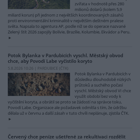
zvířata v hodnotě přes 280
milionů dolarů (kolem 5,9
miliard korun) při jednom z největších koordinovaných zásahů
proti environmentální kriminalitě v největším deštném pralese
světa. Napsala to agentura AP, podle níž se do operace nazvané
Zelený štít 2026 zapojily Bolívie, Brazílie, Kolumbie, Ekvádor a Peru.
Potok Bylanka v Pardubicích vyschl. Městský obvod
chce, aby Povodí Labe vyčistilo koryto
5.8.2026 10:26 | PARDUBICE (
ČTK
)
Potok Bylanka v Pardubicích v
důsledku dlouhodobě nízkých
průtoků a suchého počasí
vyschl. Městský obvod VI chce
využít období bez vody k
vyčištění koryta, a obrátil se proto se žádostí na správce toku,
Povodí Labe. Organizace ale požadavek odmítla s tím, že údržbu
dělala už v červnu a další zásah v tuto chvíli neplánuje, zjistila ČTK.
Červený chce peníze ušetřené za rekultivaci rozdělit