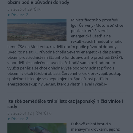
obcím podle původní dohody
5.8.2026 01:29 (
ČTK
)
Diskuse: 2
Ministr životního prostředí
Igor Červený (Motoristé) chce
peníze, které Severní
energetická ušetřila na
rekultivacích hnědouhelného
lomu ČSA na Mostecku, rozdělit obcím podle původní dohody.
Uvedl to na síti
X
. Původně chtěla Severní energetická dát peníze
obcím prostřednictvím Státního fondu životního prostředí (SFŽP),
v pondělí ale společnost uvedla, že hodlá sama rozhodnout o
využití peněz a že chce ohledně výše podpory jednat přímo s
obcemi v okolí těžební oblasti. Červeného krok překvapil, postup
společnosti sleduje se znepokojením. Společnost patří do
energetické skupiny Sev.en, kterou vlastní Pavel Tykač.
Italské zemědělce trápí listokaz japonský ničící vinice i
sady
5.8.2026 01:12 | ŘÍM (
ČTK
)
Diskuse: 2
Duhově zelení brouci s
měňavými krovkami, jejichž