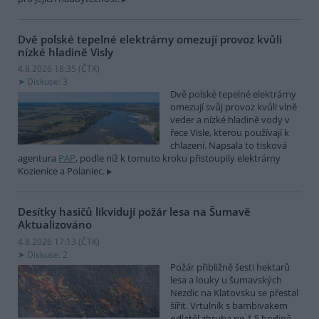
Dvě polské tepelné elektrárny omezují provoz kvůli
nízké hladině Visly
4.8.2026 18:35 (
ČTK
)
Diskuse: 3
Dvě polské tepelné elektrárny
omezují svůj provoz kvůli vlně
veder a nízké hladině vody v
řece Visle, kterou používají k
chlazení. Napsala to tisková
agentura
PAP
, podle níž k tomuto kroku přistoupily elektrárny
Kozienice a Polaniec.
Desítky hasičů likvidují požár lesa na Šumavě
Aktualizováno
4.8.2026 17:13 (
ČTK
)
Diskuse: 2
Požár přibližně šesti hektarů
lesa a louky u šumavských
Nezdic na Klatovsku se přestal
šířit. Vrtulník s bambivakem
odletěl zhruba po 1,5 hodině