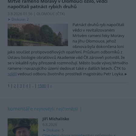
Mrtvé rameno Moravy v Olomouci ožilo, vědci
napočítali patnáct rybích druhů
3.8.2026 01:56 | OLOMOUC (
ČTK
)
Diskuse: 2
Patnáct druhů ryb napočítali
vědci v revitalizovaném
Mrtvém rameni řeky Moravy
na jihu Olomouce, jehož
obnova byla dokončena loni
jako součást protipovodňových opatření. Průzkum odborníků z
Ústavu biologie obratlovců Akademie věd ČR zároveň potvrdil, že
se v lokalitě ryby přirozeně rozmnožují. Město bude vývoj Mrtvého
ramene i navazujícího území sledovat také v dalších letech. ČTK to
sdělil
vedoucí odboru životního prostředí magistrátu Petr Loyka.
1
|
2
|
3
|
4
|
..
|
1580
|
»
komentáře
nejnovější
nejčtenější
Jiří Michalisko
6.8.2026
Diskuse: 5
Otevřený dopis ministerstvu průmyslu a