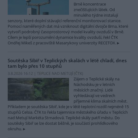
Brně koncentrace
znečišťujících látek. Od
minulého týdne instalují
senzory, které doplní stávající referenční monitorovací stanice.
Pomocí naměřených dat má vzniknout digitální dvojče Brna, které
vytvoří podrobný časoprostorový model kvality ovzduší v Brně.
Cílem je lepší porozumění dynamice kvality ovzduší, řekl ČTK
Ondřej Mikeš z pracoviště Masarykovy univerzity RECETOX.
Soutěska Sibiř v Teplických skalách v létě chladí, dnes
tam bylo přes 10 stupňů
3.8.2026 16:12 | TEPLICE NAD METUJÍ (
ČTK
)
Zájem o Teplické skály na
Náchodsku je v letních
měsících značný. Lidé
vyhledávají ve vedrech
příjemné klima skalních měst.
Příkladem je soutěska Sibiř, kde je v létě teplotní rozdíl nejméně 15
stupňů Celsia. ČTK to řekla tajemnice městského úřadu v Teplicích
nad Metují Markéta Strnadová. Teplické skály patří městu. Do
soutěsky Sibiř se lze dostat běžně, je součástí prohlídkového
okruhu.