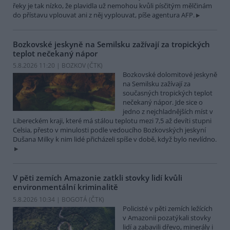
řeky je tak nízko, že plavidla už nemohou kvůli písčitým mělčinám
do přístavu vplouvat ani z něj vyplouvat, píše agentura AFP.
Bozkovské jeskyně na Semilsku zažívají za tropických
teplot nečekaný nápor
5.8.2026 11:20 | BOZKOV (
ČTK
)
Bozkovské dolomitové jeskyně
na Semilsku zažívají za
současných tropických teplot
nečekaný nápor. Jde sice o
jedno z nejchladnějších míst v
Libereckém kraji, které má stálou teplotu mezi 7,5 až devíti stupni
Celsia, přesto v minulosti podle vedoucího Bozkovských jeskyní
Dušana Milky k nim lidé přicházeli spíše v době, když bylo nevlídno.
V pěti zemích Amazonie zatkli stovky lidí kvůli
environmentální kriminalitě
5.8.2026 10:34 | BOGOTÁ (
ČTK
)
Policisté v pěti zemích ležících
v Amazonii pozatýkali stovky
lidí a zabavili dřevo, minerály i