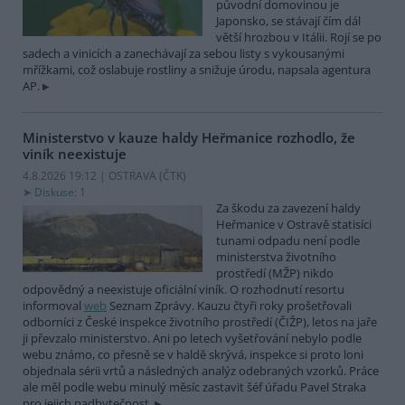
původní domovinou je
Japonsko, se stávají čím dál
větší hrozbou v Itálii. Rojí se po
sadech a vinicích a zanechávají za sebou listy s vykousanými
mřížkami, což oslabuje rostliny a snižuje úrodu, napsala agentura
AP.
Ministerstvo v kauze haldy Heřmanice rozhodlo, že
viník neexistuje
4.8.2026 19:12 | OSTRAVA (
ČTK
)
Diskuse: 1
Za škodu za zavezení haldy
Heřmanice v Ostravě statisíci
tunami odpadu není podle
ministerstva životního
prostředí (MŽP) nikdo
odpovědný a neexistuje oficiální viník. O rozhodnutí resortu
informoval
web
Seznam Zprávy. Kauzu čtyři roky prošetřovali
odborníci z České inspekce životního prostředí (ČIŽP), letos na jaře
ji převzalo ministerstvo. Ani po letech vyšetřování nebylo podle
webu známo, co přesně se v haldě skrývá, inspekce si proto loni
objednala sérii vrtů a následných analýz odebraných vzorků. Práce
ale měl podle webu minulý měsíc zastavit šéf úřadu Pavel Straka
pro jejich nadbytečnost.