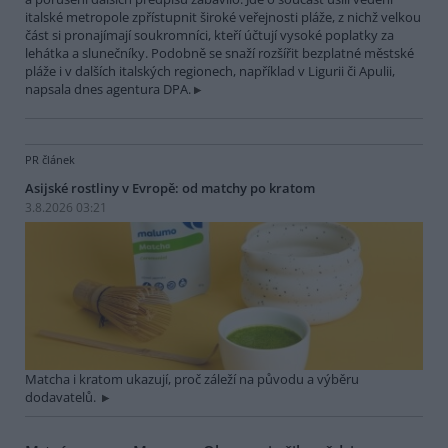
italské metropole zpřístupnit široké veřejnosti pláže, z nichž velkou
část si pronajímají soukromníci, kteří účtují vysoké poplatky za
lehátka a slunečníky. Podobně se snaží rozšířit bezplatné městské
pláže i v dalších italských regionech, například v Ligurii či Apulii,
napsala dnes agentura DPA.
PR článek
Asijské rostliny v Evropě: od matchy po kratom
3.8.2026 03:21
Matcha i kratom ukazují, proč záleží na původu a výběru
dodavatelů.