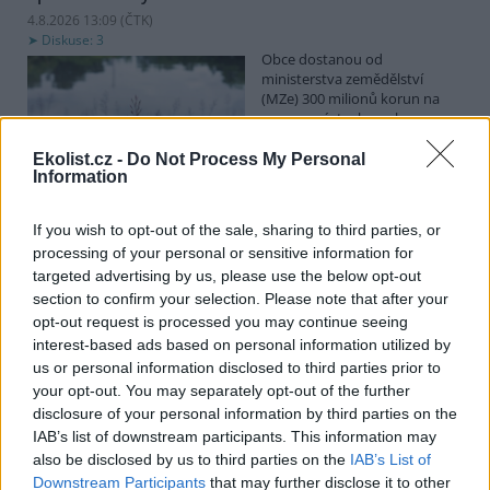
4.8.2026 13:09 (
ČTK
)
Diskuse: 3
Obce dostanou od
ministerstva zemědělství
(MZe) 300 milionů korun na
opravu, výstavbu nebo
odbahnění malých vodních
nádrží. Žádost o dotace mohou podávat od 7. září do 7. října.
Ekolist.cz -
Do Not Process My Personal
Information
Hospodářským zvířatům pomáhají při vedrech remízky
If you wish to opt-out of the sale, sharing to third parties, or
i kamenné stáje
processing of your personal or sensitive information for
4.8.2026 12:52 (
ČTK
)
targeted advertising by us, please use the below opt-out
Hospodářská zvířata na jihu
section to confirm your selection. Please note that after your
Čech se při tropických
opt-out request is processed you may continue seeing
teplotách ochlazují v
remízkách i kamenných stájích.
interest-based ads based on personal information utilized by
Někteří jihočeští farmáři
us or personal information disclosed to third parties prior to
vypouštějí krávy, ovce či koně na pastviny v noci a v největších
your opt-out. You may separately opt-out of the further
vedrech je nechávají uvnitř chladnějších budov. Kvůli suchu
disclosure of your personal information by third parties on the
neroste na loukách tráva a zemědělci musí dobytek přikrmovat
IAB’s list of downstream participants. This information may
zásobami sena na zimu. Vysychají zdroje vody a rostou náklady na
also be disclosed by us to third parties on the
IAB’s List of
její dopravu i na elektřinu na ochlazování zvířat, zjistila ČTK.
Downstream Participants
that may further disclose it to other