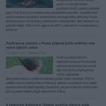
poté, co minulý týden
pobřežní stráž s policií zabavily
jejich loď, která pronásledovala velrybářské plavidlo. Pasažéři lodi
patřící nadaci kanadsko-amerického ekologického aktivisty Paula
Watsona jsou od té doby zadržováni v Reykjavíku. Sám Watson na
palubě nebyl. Píše o tom agentura AFP s odvoláním na islandskou
policii.
Záchranná stanice v Praze přijímá kvůli vedrům více
volně žijících zvířat
5.8.2026 17:40 | PRAHA (
ČTK
)
Kvůli vysokým letním
teplotám pracovníci pražské
záchranné stanice pro volně
žijící živočichy přijímají více
zvířat, nejčastěji
dehydratovaná a vysílená mláďata ptáků nebo veverek. ČTK to
sdělila mluvčí stanice Petra Fišerová. Během současné vlny veder
stanice denně ošetří desítky živočichů, při první letošní vlně horka
jich za jeden týden přijali rekordních 578.
V rybnících Rybářství Třeboň vyschla třetina vody,