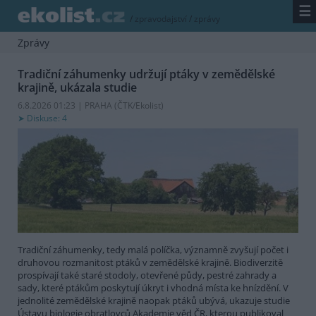
☰
/
zpravodajství
/
zprávy
Zprávy
Tradiční záhumenky udržují ptáky v zemědělské
krajině, ukázala studie
6.8.2026 01:23 | PRAHA (
ČTK/Ekolist
)
Diskuse: 4
Tradiční záhumenky, tedy malá políčka, významně zvyšují počet i
druhovou rozmanitost ptáků v zemědělské krajině. Biodiverzitě
prospívají také staré stodoly, otevřené půdy, pestré zahrady a
sady, které ptákům poskytují úkryt i vhodná místa ke hnízdění. V
jednolité zemědělské krajině naopak ptáků ubývá, ukazuje studie
Ústavu biologie obratlovců Akademie věd ČR, kterou publikoval