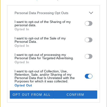
third parties.
V Japonsku, které bojuje s extrémními vedry, uhynuly
tři lvice, píše BBC News
Personal Data Processing Opt Outs
4.8.2026 12:42 (
ČTK
)
Diskuse: 2
I want to opt-out of the Sharing of my
personal data.
Tři lvice v zoologické zahradě v
Opted In
japonském Tokiu uhynuly
pravděpodobně v důsledku
I want to opt-out of the Sale of my
horka. Japonsko se toto léto
Personal Data.
potýká s vlnami extrémních
Opted In
veder, napsal zpravodajský server
BBC News
.
I want to opt-out of processing my
Personal Data for Targeted Advertising.
Ghanský parlament schválil přísný zákon na ochranu
Opted In
kakaových plantáží
4.8.2026 12:39 (
ČTK
)
I want to opt-out of Collection, Use,
Retention, Sale, and/or Sharing of my
Ghanský parlament schválil
Personal Data that Is Unrelated with the
zákon, podle kterého místním
Purposes for which it was collected.
farmářům hrozí až 20 let
Opted Out
vězení, pokud bez souhlasu
úřadů přemění svou kakaovou
OPT OUT FROM ALL
CONFIRM
plantáž na jiný účel. Informovala o tom agentura AP; zákon nyní
čeká na podpis prezidenta Johna Mahamy.