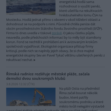
energetická hodlá sama
rozhodnout o využití peněz,
které ušetřila na rekultivacích
hnědouhelného lomu ČSA na
Mostecku. Hodlá jednat přímo s obcemi v okolí těžební oblasti a
dohodnout se na podpoře s nimi. Původně chtěla peníze dát
obcím prostřednictvím Státního fondu životního prostředí (SFŽP).
Firma to dnes uvedla v tiskové
zprávě
. O jakou částku půjde,
neuvedla, podle předchozích informací by to měly být stamiliony
korun. Fond se nechtěl k prohlášení ani k avizovaným krokům
společnosti vyjadřovat. Ekologické organizace přístup firmy
kritizují, podle nich se naplnily jejich obavy, že si chce majitel
energetické skupiny Sev.en Pavel Tykač většinu ušetřených peněz z
rekultivací nechat.
Římská radnice rozšiřuje městské pláže, začala
demolicí dvou soukromých klubů
3.8.2026 12:32 (
ČTK
)
Na pláži Ostia na předměstí
Říma začali bourat několik
budov, které patřily
soukromému podniku a které
město kvůli nelegální výstavbě
a porušení dalších předpisů zabavilo. Jde o součást úsilí vedení