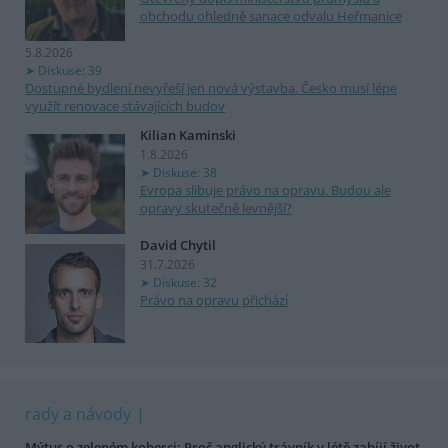
obchodu ohledně sanace odvalu Heřmanice
5.8.2026
Diskuse: 39
Dostupné bydlení nevyřeší jen nová výstavba. Česko musí lépe
využít renovace stávajících budov
Kilian Kaminski
1.8.2026
Diskuse: 38
Evropa slibuje právo na opravu. Budou ale
opravy skutečně levnější?
David Chytil
31.7.2026
Diskuse: 32
Právo na opravu přichází
rady a návody
Mýtus o zeleném koberci: Proč anglický trávník v létě zabíjí život