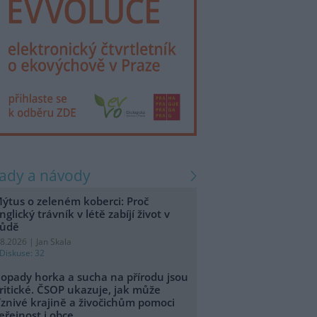
rady a návody
ýtus o zeleném koberci: Proč
nglický trávník v létě zabíjí život v
ůdě
.8.2026 | Jan Skala
Diskuse: 32
opady horka a sucha na přírodu jsou
ritické. ČSOP ukazuje, jak může
íznivé krajině a živočichům pomoci
eřejnost i obce