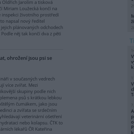
 Oldřich Jarolím a tisková
2
í Miriam Loužecká končí na
 inspekci životního prostředí
M
K to napsal nový ředitel
ž
 O jejich plánovaných odchodech
2
Podle něj tak končí dva z pěti
1
V
řat, ohrožení jsou psi se
v
k
1
ináři v současných vedrech
V
ují více zvířat. Mezi
c
zikovější skupiny podle nich
T
 plemena psů s krátkou lebkou
oštělým čumákem, jako jsou
7
edinci a zvířata se srdečním
A
hledávají veterinární ošetření
p
o
ehydrataci nebo kolapsu. ČTK to
P
árních lékařů ČR Kateřina
k