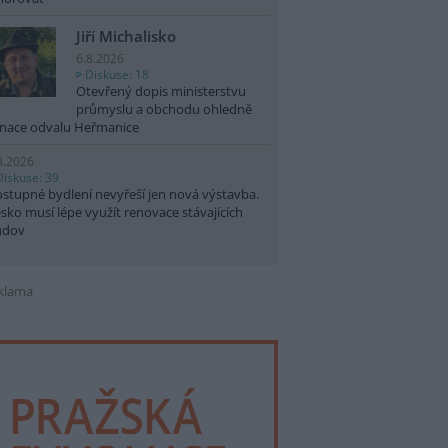
Jiří Michalisko
6.8.2026
Diskuse: 18
Otevřený dopis ministerstvu
průmyslu a obchodu ohledně
nace odvalu Heřmanice
8.2026
Diskuse: 39
stupné bydlení nevyřeší jen nová výstavba.
sko musí lépe využít renovace stávajících
udov
klama