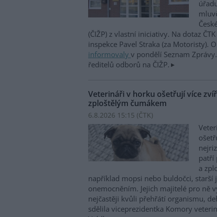
úřadu
mluvč
České
(ČIŽP) z vlastní iniciativy. Na dotaz ČT
inspekce Pavel Straka (za Motoristy).
informovaly
v pondělí Seznam Zprávy. 
ředitelů odborů na ČIŽP.
Veterináři v horku ošetřují více zví
zploštělým čumákem
6.8.2026 15:15 (
ČTK
)
Veter
ošetř
nejri
patří
a zpl
například mopsi nebo buldočci, starší j
onemocněním. Jejich majitelé pro ně vy
nejčastěji kvůli přehřátí organismu, d
sdělila viceprezidentka Komory veterin