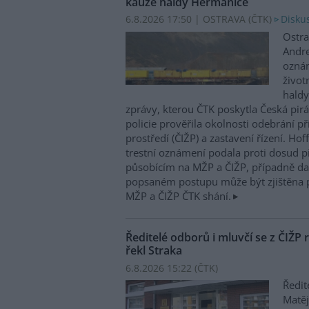
kauze haldy Heřmanice
6.8.2026 17:50 | OSTRAVA (
ČTK
)
Diskus
Ostra
Andre
oznám
život
haldy
zprávy, kterou ČTK poskytla Česká pirá
policie prověřila okolnosti odebrání p
prostředí (ČIŽP) a zastavení řízení. Ho
trestní oznámení podala proti dosud 
působícím na MŽP a ČIŽP, případně dal
popsaném postupu může být zjištěna 
MŽP a ČIŽP ČTK shání.
Ředitelé odborů i mluvčí se z ČIŽP r
řekl Straka
6.8.2026 15:22 (
ČTK
)
Ředit
Matěj