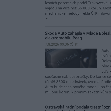
lesních pozemcích podél Trnkovecké ul
vyjdou na více než 66 000 korun. Měs
mechanické metody, řekla ČTK mluvčí 
Škoda Auto zahájila v Mladé Boles
elektromobilu Peaq
7.8.2026 00:36 (
ČTK
)
Autom
svém
Boles
plně 
SUV P
současné nabídce značky. Do konce če
téměř 8500 objednávek, uvedla. Podle 
Auto bude cena nového modelu na čes
milionu korun, k prvním zákazníkům s
Ostravská radní podala trestní oz