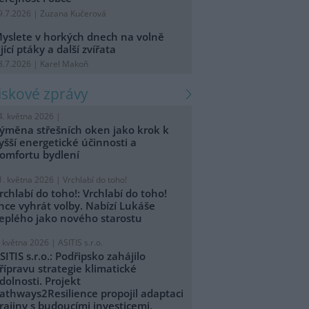
9.7.2026 | Zuzana Kučerová
yslete v horkých dnech na volně
ijící ptáky a další zvířata
8.7.2026 | Karel Makoň
tiskové zprávy
4. května 2026 |
ýměna střešních oken jako krok k
yšší energetické účinnosti a
omfortu bydlení
1. května 2026 |
Vrchlabí do toho!
rchlabí do toho!: Vrchlabí do toho!
hce vyhrát volby. Nabízí Lukáše
eplého jako nového starostu
. května 2026 |
ASITIS s.r.o.
SITIS s.r.o.: Podřipsko zahájilo
řípravu strategie klimatické
dolnosti. Projekt
athways2Resilience propojil adaptaci
rajiny s budoucími investicemi.