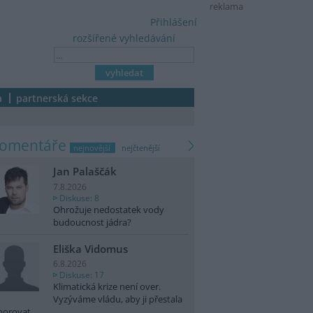
reklama
Přihlášení
rozšířené vyhledávání
a
partnerská sekce
komentáře
nejnovější
nejčtenější
Jan Palaščák
7.8.2026
Diskuse: 8
Ohrožuje nedostatek vody
budoucnost jádra?
Eliška Vidomus
6.8.2026
Diskuse: 17
Klimatická krize není over.
Vyzýváme vládu, aby ji přestala
norovat