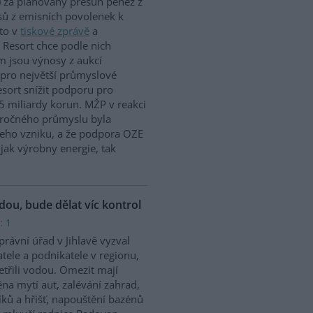
 za plánovaný přesun peněz z
ů z emisních povolenek k
to v
tiskové zprávě
a
 Resort chce podle nich
m jsou výnosy z aukcí
 pro největší průmyslové
sort snížit podporu pro
5 miliardy korun. MŽP v reakci
náročného průmyslu byla
jeho vzniku, a že podpora OZE
jak výrobny energie, tak
odou, bude dělat víc kontrol
: 1
rávní úřad v Jihlavě vyzval
tele a podnikatele v regionu,
etřili vodou. Omezit mají
na mytí aut, zalévání zahrad,
íků a hřišť, napouštění bazénů