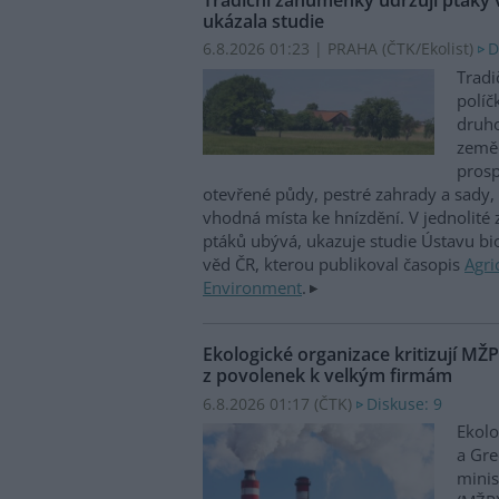
ukázala studie
6.8.2026 01:23 | PRAHA (
ČTK/Ekolist
)
D
Tradi
políč
druho
zeměd
prosp
otevřené půdy, pestré zahrady a sady, 
vhodná místa ke hnízdění. V jednolité
ptáků ubývá, ukazuje studie Ústavu b
věd ČR, kterou publikoval časopis
Agri
Environment
.
Ekologické organizace kritizují MŽ
z povolenek k velkým firmám
6.8.2026 01:17 (
ČTK
)
Diskuse: 9
Ekolo
a Gre
minis