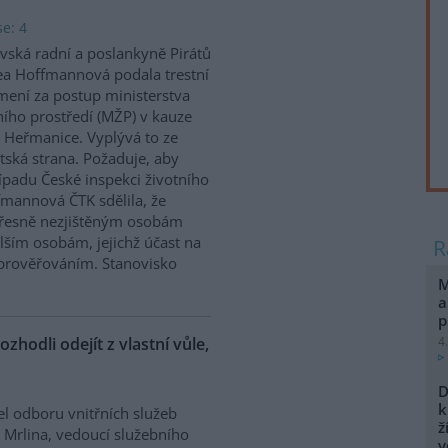
e: 4
vská radní a poslankyně Pirátů
a Hoffmannová podala trestní
ení za postup ministerstva
ního prostředí (MŽP) v kauze
 Heřmanice. Vyplývá to ze
tská strana. Požaduje, aby
řípadu České inspekci životního
ffmannová ČTK sdělila, že
přesně nezjištěným osobám
ším osobám, jejichž účast na
prověřováním. Stanovisko
M
a
p
ozhodli odejít z vlastní vůle,
4
D
k
el odboru vnitřních služeb
ž
 Mrlina, vedoucí služebního
v