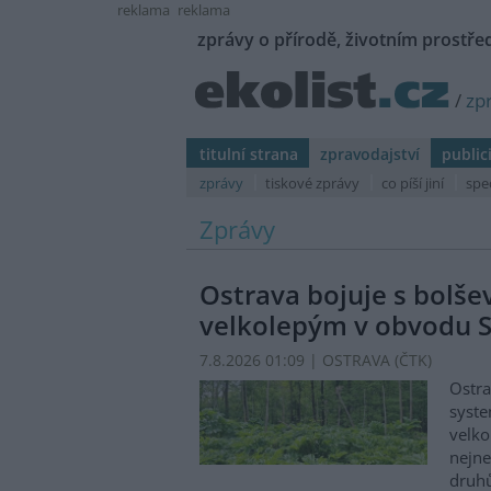
reklama
reklama
zprávy o přírodě, životním prostřed
/
zp
titulní strana
zpravodajství
public
zprávy
tiskové zprávy
co píší jiní
spe
Zprávy
Ostrava bojuje s bolš
velkolepým v obvodu S
7.8.2026 01:09 | OSTRAVA (
ČTK
)
Ostra
syste
velko
nejn
druhů