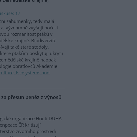
iskuse: 17
ční záhumenky, tedy malá
ka, významně zvyšují počet i
vou rozmanitost ptáků v
ělské krajině. Biodiverzitě
ívají také staré stodoly,
které ptákům poskytují úkryt i
 zemědělské krajině naopak
iologie obratlovců Akademie
culture, Ecosystems and
P za přesun peněz z výnosů
gické organizace Hnutí DUHA
enpeace ČR kritizují
terstvo životního prostředí