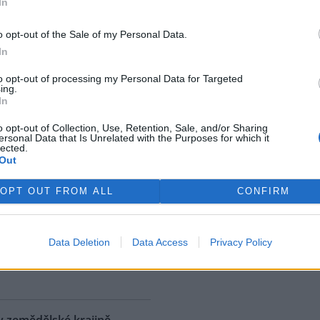
In
ostřední ekologická katastrofa
uje přírodní rezervaci v
o opt-out of the Sale of my Personal Data.
, v jejíž blízkosti se rozšířila
In
 ropná skvrna. Ropa unikla z
 u níž panuje podezření, že
to opt-out of processing my Personal Data for Targeted
ing.
. S odkazem na sdělení
In
izozemské nevládní organizace
 AFP.
o opt-out of Collection, Use, Retention, Sale, and/or Sharing
ersonal Data that Is Unrelated with the Purposes for which it
lected.
Out
ské řeky minimální průtoky
K
)
OPT OUT FROM ALL
CONFIRM
 nedostatku srážek je téměř ve
 jihočeských řekách historicky
nší průtok vody. Nejhorší je
Data Deletion
Data Access
Privacy Policy
ce v rovinatých oblastech,
rek
klad na Českobudějovicku. ČTK
v zemědělské krajině,