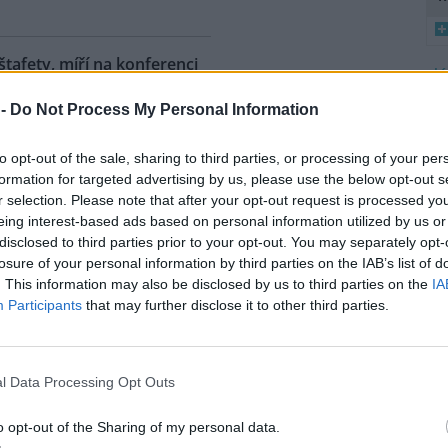
 štafety, míří na konferenci
8
 2
 -
Do Not Process My Personal Information
K
ahy dnes dorazili jezdci
O
árodní cyklistické štafety COP
to opt-out of the sale, sharing to third parties, or processing of your per
Ride. Účastníci vyrazili z
9
formation for targeted advertising by us, please use the below opt-out s
O
lského Belému, kde se konala
r selection. Please note that after your opt-out request is processed y
s
dní konference smluvních
eing interest-based ads based on personal information utilized by us or
ojených národů (OSN) o změně
disclosed to third parties prior to your opt-out. You may separately opt-
1
íž se v listopadu uskuteční 31.
(
losure of your personal information by third parties on the IAB’s list of
 na konferenci
deset návrhů
na
H
. This information may also be disclosed by us to third parties on the
IA
p
ráví necelé tři dny. Včera
Participants
that may further disclose it to other third parties.
a
mátora hl. m. Prahy Jana
l Data Processing Opt Outs
uje velká ropná skvrna z
o opt-out of the Sharing of my personal data.