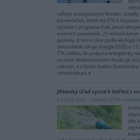
(MŽP)
výnos
velkým průmyslovým firmám. Uvedly 
komentářích, které má ČTK k dispozici.
vyčlenit z programu EUA, jehož zdroje
emisních povolenek, 25 miliard korun
podniky. K tomu chce podle ekologů re
obnovitelné zdroje energie (OZE) o 15,
ČTK sdělilo, že podpora energeticky 
součástí Modernizačního fondu již od 
nekončí, a z fondu budou financovány 
infrastruktura.
Jihlavský úřad vyzval k šetření s v
6.8.2026 00:51 | JIHLAVA (
ČTK
)
Diskuse
Vodop
obyva
aby š
zejmé
trávn