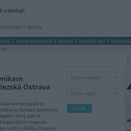
í a ekologii
ravodajství
/
zprávy
istika
zelená domácnost
kultura
kalendář akcí
fotobank
ciály
evníkem
lezská Ostrava
vská radnice začala se
matickou likvidací bolševníku
lepého, který patří k
ebezpečnějším invazním
m rostlin v Česku. Práce na
ig