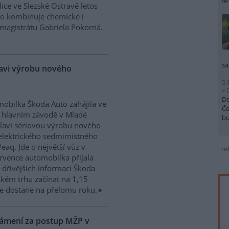
ice ve Slezské Ostravě letos
to kombinuje chemické i
magistrátu Gabriela Pokorná.
sa
lavi výrobu nového
5.
Do
obilka Škoda Auto zahájila ve
Če
 hlavním závodě v Mladé
b
lavi sériovou výrobu nového
elektrického sedmimístného
eaq. Jde o největší vůz v
re
rvence automobilka přijala
dřívějších informací Škoda
kém trhu začínat na 1,15
e dostane na přelomu roku.
námení za postup MŽP v