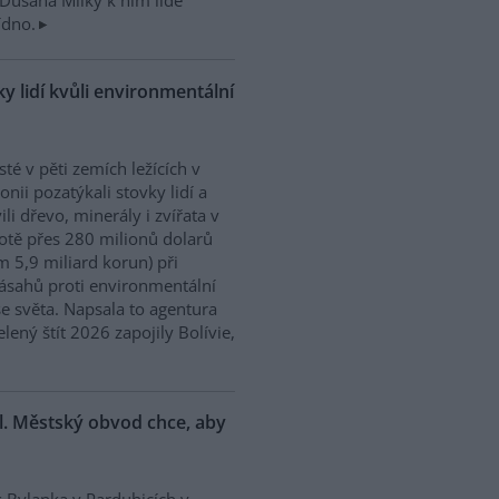
Dušana Milky k nim lidé
ídno.
y lidí kvůli environmentální
isté v pěti zemích ležících v
nii pozatýkali stovky lidí a
ili dřevo, minerály i zvířata v
tě přes 280 milionů dolarů
m 5,9 miliard korun) při
ásahů proti environmentální
e světa. Napsala to agentura
ený štít 2026 zapojily Bolívie,
l. Městský obvod chce, aby