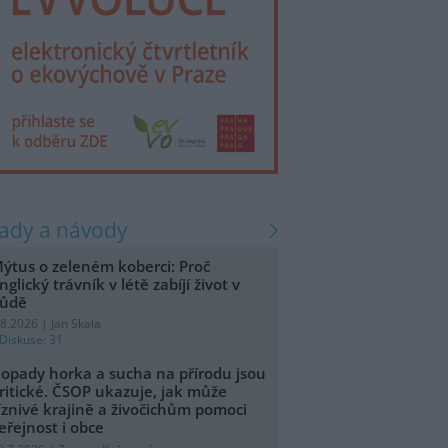
rady a návody
ýtus o zeleném koberci: Proč
nglický trávník v létě zabíjí život v
ůdě
.8.2026 | Jan Skala
Diskuse: 31
opady horka a sucha na přírodu jsou
ritické. ČSOP ukazuje, jak může
íznivé krajině a živočichům pomoci
eřejnost i obce