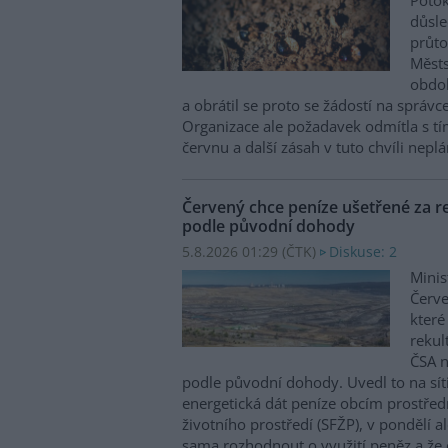
Potok
důsl
průto
Městs
obdob
a obrátil se proto se žádostí na správc
Organizace ale požadavek odmítla s tím
červnu a další zásah v tuto chvíli neplán
Červený chce peníze ušetřené za re
podle původní dohody
5.8.2026 01:29 (
ČTK
)
Diskuse: 2
Minis
Červe
které
rekul
ČSA n
podle původní dohody. Uvedl to na sít
energetická dát peníze obcím prostřed
životního prostředí (SFŽP), v pondělí a
sama rozhodnout o využití peněz a že