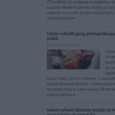
ČTK sdělilo, že podpora energeticky 
součástí Modernizačního fondu již od 
nekončí, a z fondu budou financovány 
infrastruktura.
Celníci odhalili gang překupníků pa
ptáků
5.8.2026 20:13 (
ČTK
)
Celní
chrá
působí
asi s
zajiš
zoo v Praze, Zlíně a Ostravě. V ostrav
nalezli dočasné útočiště. V tiskové zp
oznámila mluvčí Celní správy ČR Mart
zabývá policie.
Island vyhostí aktivisty bojující pro
pronásledovali velrybáře