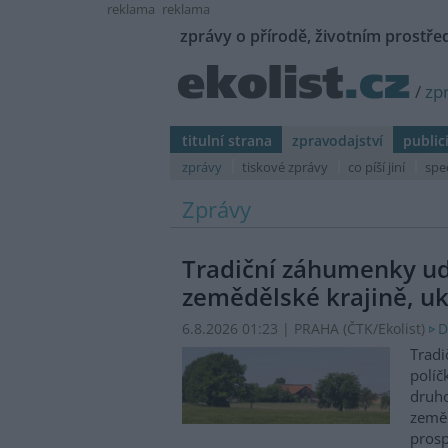
reklama
reklama
zprávy o přírodě, životním prostřed
/
zp
titulní strana
zpravodajství
public
zprávy
tiskové zprávy
co píší jiní
spe
Zprávy
Tradiční záhumenky udr
zemědělské krajině, uk
6.8.2026 01:23 | PRAHA (
ČTK/Ekolist
)
D
Tradi
políč
druho
zeměd
prosp