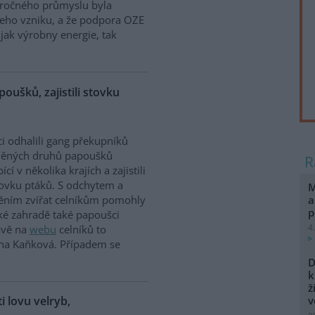
náročného průmyslu byla
jeho vzniku, a že podpora OZE
jak výrobny energie, tak
poušků, zajistili stovku
ci odhalili gang překupníků
něných druhů papoušků
cí v několika krajích a zajistili
tovku ptáků. S odchytem a
M
a
těním zvířat celníkům pomohly
p
ské zahradě také papoušci
4
rávě na
webu
celníků to
ina Kaňková. Případem se
D
k
ž
ti lovu velryb,
v