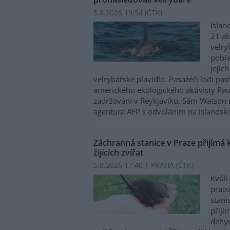
5.8.2026 19:54 (
ČTK
)
Islan
21 ak
velry
pobře
jejic
velrybářské plavidlo. Pasažéři lodi pat
amerického ekologického aktivisty Pa
zadržováni v Reykjavíku. Sám Watson 
agentura AFP s odvoláním na islandskou
Záchranná stanice v Praze přijímá 
žijících zvířat
5.8.2026 17:40 | PRAHA (
ČTK
)
Kvůli
praco
stani
přijím
dehyd