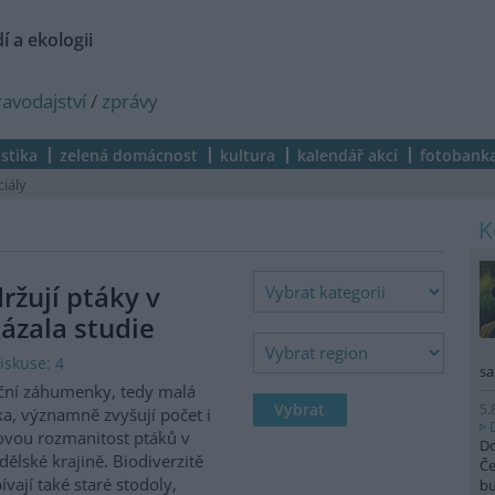
í a ekologii
ravodajství
/
zprávy
istika
zelená domácnost
kultura
kalendář akcí
fotobank
ciály
žují ptáky v
ázala studie
iskuse: 4
sa
ční záhumenky, tedy malá
5.
ka, významně zvyšují počet i
vou rozmanitost ptáků v
Do
ělské krajině. Biodiverzitě
Če
ívají také staré stodoly,
b