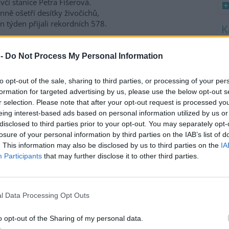
včí stanice Petra Fišerová.
ně ošetří desítky živočichů,
en týden přijali rekordních 578.
8
K
 -
Do Not Process My Personal Information
a třetina vody, nejvíce v
O
9
to opt-out of the sale, sharing to third parties, or processing of your per
O
formation for targeted advertising by us, please use the below opt-out s
s
nících Rybářství Třeboň, které
r selection. Please note that after your opt-out request is processed y
daří na 8000 hektarech vodní
eing interest-based ads based on personal information utilized by us or
1
y, chybí více než třetina vody.
disclosed to third parties prior to your opt-out. You may separately opt-
(
ti běžnému zdržovaném
H
losure of your personal information by third parties on the IAB’s list of
mu 75 milionů metrů
p
. This information may also be disclosed by us to third parties on the
IA
a
milionů metrů krychlových
Participants
that may further disclose it to other third parties.
rémně vysokým teplotám a
enta. Kvůli suchu začali rybáři
 protože by jinak ryby
l Data Processing Opt Outs
ví Třeboň Vladimír Kukačka.
o opt-out of the Sharing of my personal data.
imu; lodě uvázly, rybáři