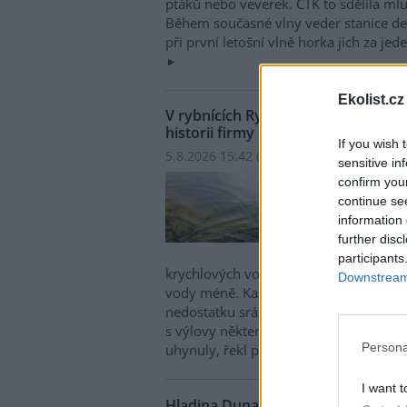
ptáků nebo veverek. ČTK to sdělila mlu
Během současné vlny veder stanice den
při první letošní vlně horka jich za jed
Ekolist.cz
V rybnících Rybářství Třeboň vyschl
historii firmy
If you wish 
5.8.2026 15:42 (
ČTK
)
sensitive in
V ryb
confirm you
hospo
continue se
ploch
information 
Opro
further disc
obje
participants
krychlových vody je v rybnících o 28 
Downstream 
vody méně. Každý týden se kvůli ext
nedostatku srážek odpaří další 2,5 proc
s výlovy některých rybníků předčasně,
Persona
uhynuly, řekl provozní ředitel Rybářst
I want t
Hladina Dunaje je na rekordním min