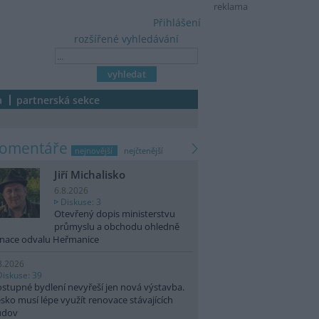
reklama
Přihlášení
rozšířené vyhledávání
a
partnerská sekce
komentáře
nejnovější
nejčtenější
Jiří Michalisko
6.8.2026
Diskuse: 3
Otevřený dopis ministerstvu
průmyslu a obchodu ohledně
nace odvalu Heřmanice
8.2026
Diskuse: 39
stupné bydlení nevyřeší jen nová výstavba.
sko musí lépe využít renovace stávajících
udov