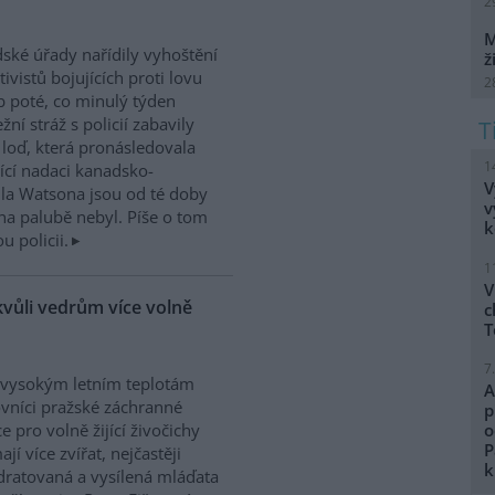
2
M
dské úřady nařídily vyhoštění
ž
tivistů bojujících proti lovu
2
b poté, co minulý týden
žní stráž s policií zabavily
h loď, která pronásledovala
1
řící nadaci kanadsko-
V
ula Watsona jsou od té doby
v
na palubě nebyl. Píše o tom
k
 policii.
1
V
kvůli vedrům více volně
c
T
7
 vysokým letním teplotám
A
vníci pražské záchranné
p
ce pro volně žijící živočichy
o
P
ají více zvířat, nejčastěji
k
ratovaná a vysílená mláďata