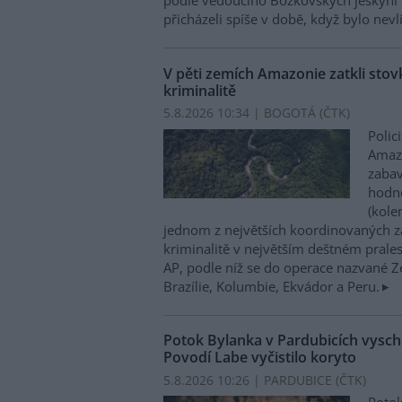
podle vedoucího Bozkovských jeskyní 
přicházeli spíše v době, když bylo nevl
V pěti zemích Amazonie zatkli stovk
kriminalitě
5.8.2026 10:34 | BOGOTÁ (
ČTK
)
Polic
Amazo
zabav
hodno
(kole
jednom z největších koordinovaných z
kriminalitě v největším deštném prales
AP, podle níž se do operace nazvané Zel
Brazílie, Kolumbie, Ekvádor a Peru.
Potok Bylanka v Pardubicích vysch
Povodí Labe vyčistilo koryto
5.8.2026 10:26 | PARDUBICE (
ČTK
)