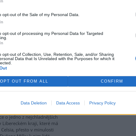
In
use: 9
o opt-out of the Sale of my Personal Data.
tický přístav v rumunském
In
 Corabia, které leží na břehu
e, je opuštěný. Až na několik
to opt-out of processing my Personal Data for Targeted
ing.
 uvázlých v řasách. Hladina
In
je tak nízko, že plavidla už
ístavu vplouvat ani z něj
o opt-out of Collection, Use, Retention, Sale, and/or Sharing
ersonal Data that Is Unrelated with the Purposes for which it
lected.
Out
vají za tropických teplot
OPT OUT FROM ALL
CONFIRM
vské dolomitové jeskyně na
Data Deletion
Data Access
Privacy Policy
sku zažívají za současných
rek
ckých teplot nečekaný nápor.
ice o jedno z nejchladnějších
v Libereckém kraji, které má
 Celsia, přesto v minulosti