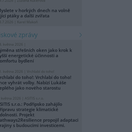
9.7.2026 | Zuzana Kučerová
yslete v horkých dnech na volně
ijící ptáky a další zvířata
8.7.2026 | Karel Makoň
tiskové zprávy
4. května 2026 |
ýměna střešních oken jako krok k
yšší energetické účinnosti a
omfortu bydlení
1. května 2026 |
Vrchlabí do toho!
rchlabí do toho!: Vrchlabí do toho!
hce vyhrát volby. Nabízí Lukáše
eplého jako nového starostu
. května 2026 |
ASITIS s.r.o.
SITIS s.r.o.: Podřipsko zahájilo
řípravu strategie klimatické
dolnosti. Projekt
athways2Resilience propojil adaptaci
rajiny s budoucími investicemi.