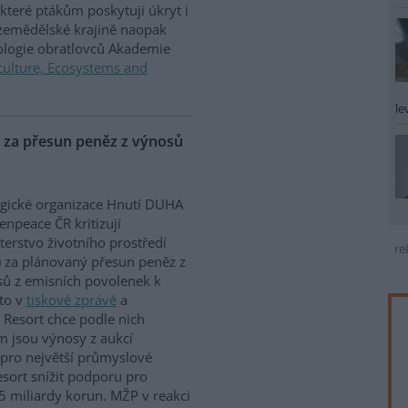
které ptákům poskytují úkryt i
 zemědělské krajině naopak
iologie obratlovců Akademie
culture, Ecosystems and
le
P za přesun peněz z výnosů
gické organizace Hnutí DUHA
enpeace ČR kritizují
terstvo životního prostředí
re
 za plánovaný přesun peněz z
ů z emisních povolenek k
to v
tiskové zprávě
a
 Resort chce podle nich
m jsou výnosy z aukcí
 pro největší průmyslové
sort snížit podporu pro
5 miliardy korun. MŽP v reakci