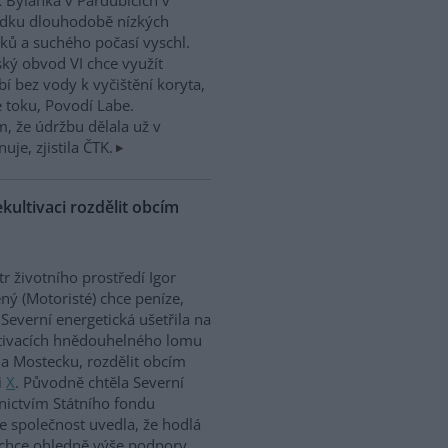
 Bylanka v Pardubicích v
edku dlouhodobě nízkých
ků a suchého počasí vyschl.
ký obvod VI chce využít
í bez vody k vyčištění koryta,
e toku, Povodí Labe.
, že údržbu dělala už v
uje, zjistila ČTK.
kultivaci rozdělit obcím
tr životního prostředí Igor
ný (Motoristé) chce peníze,
 Severní energetická ušetřila na
tivacích hnědouhelného lomu
a Mostecku, rozdělit obcím
i
X
. Původně chtěla Severní
nictvím Státního fondu
le společnost uvedla, že hodlá
 chce ohledně výše podpory