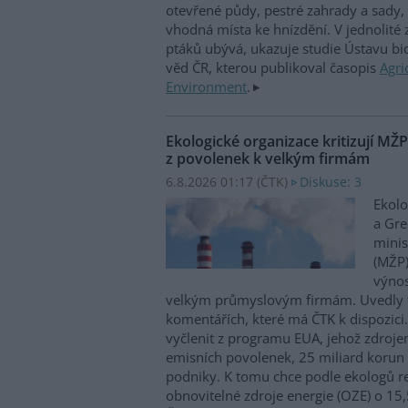
otevřené půdy, pestré zahrady a sady, 
vhodná místa ke hnízdění. V jednolité
ptáků ubývá, ukazuje studie Ústavu b
věd ČR, kterou publikoval časopis
Agri
Environment
.
Ekologické organizace kritizují MŽ
z povolenek k velkým firmám
6.8.2026 01:17 (
ČTK
)
Diskuse: 3
Ekolo
a Gre
minis
(MŽP)
výnos
velkým průmyslovým firmám. Uvedly 
komentářích, které má ČTK k dispozici.
vyčlenit z programu EUA, jehož zdroje
emisních povolenek, 25 miliard korun
podniky. K tomu chce podle ekologů re
obnovitelné zdroje energie (OZE) o 15,