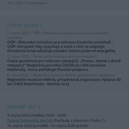
28.7.2026 | Karel Makoň
tiskové zprávy
7. srpna 2026 |
OIŽP- Občanská iniciativa pro ochranu životního
prostředí
OIŽP- Občanská iniciativa pro ochranu životního prostředí :
OIŽP: Evropské řeky vysychají a voda v nich se otepluje:
Klimatická krize odhaluje zásadní slabinu jaderné energetiky
7. srpna 2026 |
Česká společnost pro ochranu netopýrů
Česká společnost pro ochranu netopýrů: „Pomoc, máme v domě
netopýry!“ Bezplatná poradna ČESON je v létě zavalena
telefonáty. Sama potřebuje finanční podporu.
6. srpna 2026 |
Regionální muzeum Mělník, příspěvková organizace
Regionální muzeum Mělník, příspěvková organizace: Výstava 50
let CHKO Kokořínsko - Máchův kraj
kalendář akcí
9. srpna 2026 (neděle) 10:00 - 16:00
Oslava Světového dne lvů
(Festivaly a slavnosti, Praha 7 )
10. srpna 2026 (pondělí) - 14. srpna 2026 (pátek)