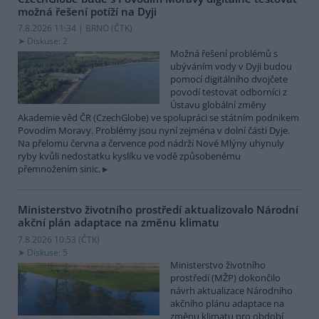
možná řešení potíží na Dyji
7.8.2026 11:34 | BRNO (
ČTK
)
Diskuse: 2
Možná řešení problémů s
ubýváním vody v Dyji budou
pomocí digitálního dvojčete
povodí testovat odborníci z
Ústavu globální změny
Akademie věd ČR (CzechGlobe) ve spolupráci se státním podnikem
Povodím Moravy. Problémy jsou nyní zejména v dolní části Dyje.
Na přelomu června a července pod nádrží Nové Mlýny uhynuly
ryby kvůli nedostatku kyslíku ve vodě způsobenému
přemnožením sinic.
Ministerstvo životního prostředí aktualizovalo Národní
akční plán adaptace na změnu klimatu
7.8.2026 10:53 (
ČTK
)
Diskuse: 5
Ministerstvo životního
prostředí (MŽP) dokončilo
návrh aktualizace Národního
akčního plánu adaptace na
změnu klimatu pro období