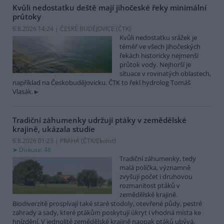
Kvůli nedostatku deště mají jihočeské řeky minimální
průtoky
6.8.2026 14:24 | ČESKÉ BUDĚJOVICE (
ČTK
)
Kvůli nedostatku srážek je
téměř ve všech jihočeských
řekách historicky nejmenší
průtok vody. Nejhorší je
situace v rovinatých oblastech,
například na Českobudějovicku. ČTK to řekl hydrolog Tomáš
Vlasák.
Tradiční záhumenky udržují ptáky v zemědělské
krajině, ukázala studie
6.8.2026 01:23 | PRAHA (
ČTK/Ekolist
)
Diskuse: 48
Tradiční záhumenky, tedy
malá políčka, významně
zvyšují počet i druhovou
rozmanitost ptáků v
zemědělské krajině.
Biodiverzitě prospívají také staré stodoly, otevřené půdy, pestré
zahrady a sady, které ptákům poskytují úkryt i vhodná místa ke
hnízdění. V jednolité zemědělské krajině naopak ptáků ubývá,