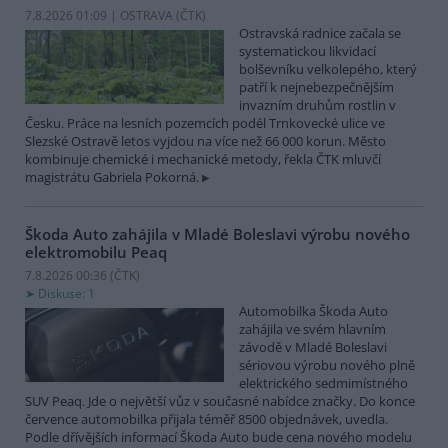
7.8.2026 01:09 | OSTRAVA (
ČTK
)
Ostravská radnice začala se
systematickou likvidací
bolševníku velkolepého, který
patří k nejnebezpečnějším
invazním druhům rostlin v
Česku. Práce na lesních pozemcích podél Trnkovecké ulice ve
Slezské Ostravě letos vyjdou na více než 66 000 korun. Město
kombinuje chemické i mechanické metody, řekla ČTK mluvčí
magistrátu Gabriela Pokorná.
Škoda Auto zahájila v Mladé Boleslavi výrobu nového
elektromobilu Peaq
7.8.2026 00:36 (
ČTK
)
Diskuse: 1
Automobilka Škoda Auto
zahájila ve svém hlavním
závodě v Mladé Boleslavi
sériovou výrobu nového plně
elektrického sedmimístného
SUV Peaq. Jde o největší vůz v současné nabídce značky. Do konce
července automobilka přijala téměř 8500 objednávek, uvedla.
Podle dřívějších informací Škoda Auto bude cena nového modelu