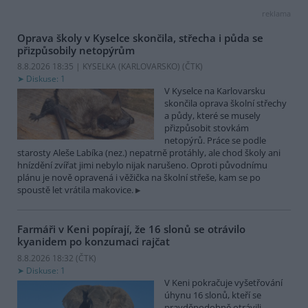
reklama
Oprava školy v Kyselce skončila, střecha i půda se
přizpůsobily netopýrům
8.8.2026 18:35 | KYSELKA (KARLOVARSKO) (
ČTK
)
Diskuse: 1
V Kyselce na Karlovarsku
skončila oprava školní střechy
a půdy, které se musely
přizpůsobit stovkám
netopýrů. Práce se podle
starosty Aleše Labíka (nez.) nepatrně protáhly, ale chod školy ani
hnízdění zvířat jimi nebylo nijak narušeno. Oproti původnímu
plánu je nově opravená i věžička na školní střeše, kam se po
spoustě let vrátila makovice.
Farmáři v Keni popírají, že 16 slonů se otrávilo
kyanidem po konzumaci rajčat
8.8.2026 18:32 (
ČTK
)
Diskuse: 1
V Keni pokračuje vyšetřování
úhynu 16 slonů, kteří se
pravděpodobně otrávili