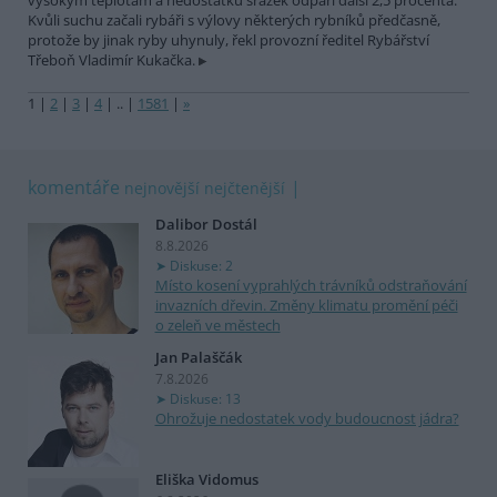
vysokým teplotám a nedostatku srážek odpaří další 2,5 procenta.
Kvůli suchu začali rybáři s výlovy některých rybníků předčasně,
protože by jinak ryby uhynuly, řekl provozní ředitel Rybářství
Třeboň Vladimír Kukačka.
1
|
2
|
3
|
4
|
..
|
1581
|
»
komentáře
nejnovější
nejčtenější
Dalibor Dostál
8.8.2026
Diskuse: 2
Místo kosení vyprahlých trávníků odstraňování
invazních dřevin. Změny klimatu promění péči
o zeleň ve městech
Jan Palaščák
7.8.2026
Diskuse: 13
Ohrožuje nedostatek vody budoucnost jádra?
Eliška Vidomus