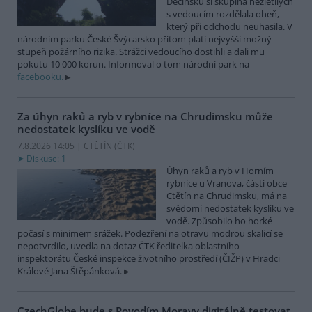
Děčínsku si skupina nezletilých
s vedoucím rozdělala oheň,
který při odchodu neuhasila. V
národním parku České Švýcarsko přitom platí nejvyšší možný
stupeň požárního rizika. Strážci vedoucího dostihli a dali mu
pokutu 10 000 korun. Informoval o tom národní park na
facebooku.
Za úhyn raků a ryb v rybníce na Chrudimsku může
nedostatek kyslíku ve vodě
7.8.2026 14:05 | CTĚTÍN (
ČTK
)
Diskuse: 1
Úhyn raků a ryb v Horním
rybníce u Vranova, části obce
Ctětín na Chrudimsku, má na
svědomí nedostatek kyslíku ve
vodě. Způsobilo ho horké
počasí s minimem srážek. Podezření na otravu modrou skalicí se
nepotvrdilo, uvedla na dotaz ČTK ředitelka oblastního
inspektorátu České inspekce životního prostředí (ČIŽP) v Hradci
Králové Jana Štěpánková.
CzechGlobe bude s Povodím Moravy digitálně testovat