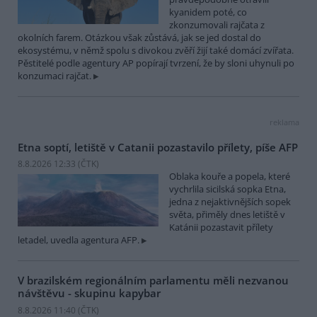
kyanidem poté, co
zkonzumovali rajčata z
okolních farem. Otázkou však zůstává, jak se jed dostal do
ekosystému, v němž spolu s divokou zvěří žijí také domácí zvířata.
Pěstitelé podle agentury AP popírají tvrzení, že by sloni uhynuli po
konzumaci rajčat.
reklama
Etna soptí, letiště v Catanii pozastavilo přílety, píše AFP
8.8.2026 12:33 (
ČTK
)
Oblaka kouře a popela, které
vychrlila sicilská sopka Etna,
jedna z nejaktivnějších sopek
světa, přiměly dnes letiště v
Katánii pozastavit přílety
letadel, uvedla agentura AFP.
V brazilském regionálním parlamentu měli nezvanou
návštěvu - skupinu kapybar
8.8.2026 11:40 (
ČTK
)