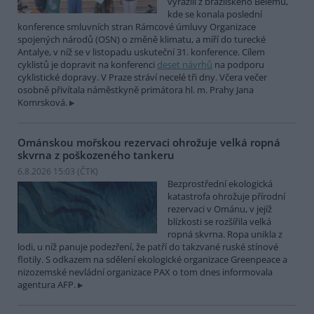
vyrazili z brazilského Belému,
kde se konala poslední
konference smluvních stran Rámcové úmluvy Organizace
spojených národů (OSN) o změně klimatu, a míří do turecké
Antalye, v níž se v listopadu uskuteční 31. konference. Cílem
cyklistů je dopravit na konferenci
deset návrhů
na podporu
cyklistické dopravy. V Praze stráví necelé tři dny. Včera večer
osobně přivítala náměstkyně primátora hl. m. Prahy Jana
Komrsková.
Ománskou mořskou rezervaci ohrožuje velká ropná
skvrna z poškozeného tankeru
6.8.2026 15:03 (
ČTK
)
Bezprostřední ekologická
katastrofa ohrožuje přírodní
rezervaci v Ománu, v jejíž
blízkosti se rozšířila velká
ropná skvrna. Ropa unikla z
lodi, u níž panuje podezření, že patří do takzvané ruské stínové
flotily. S odkazem na sdělení ekologické organizace Greenpeace a
nizozemské nevládní organizace PAX o tom dnes informovala
agentura AFP.