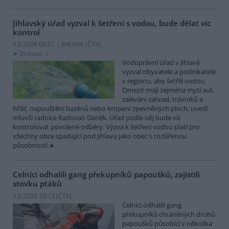
Jihlavský úřad vyzval k šetření s vodou, bude dělat víc
kontrol
6.8.2026 00:51 | JIHLAVA (
ČTK
)
Diskuse: 1
Vodoprávní úřad v Jihlavě
vyzval obyvatele a podnikatele
v regionu, aby šetřili vodou.
Omezit mají zejména mytí aut,
zalévání zahrad, trávníků a
hřišť, napouštění bazénů nebo kropení zpevněných ploch, uvedl
mluvčí radnice Radovan Daněk. Úřad podle něj bude víc
kontrolovat povolené odběry. Výzva k šetření vodou platí pro
všechny obce spadající pod Jihlavu jako obec s rozšířenou
působností.
Celníci odhalili gang překupníků papoušků, zajistili
stovku ptáků
5.8.2026 20:13 (
ČTK
)
Celníci odhalili gang
překupníků chráněných druhů
papoušků působící v několika