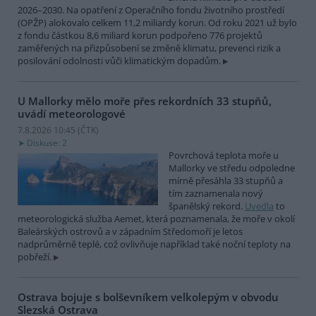
2026–2030. Na opatření z Operačního fondu životního prostředí
(OPŽP) alokovalo celkem 11,2 miliardy korun. Od roku 2021 už bylo
z fondu částkou 8,6 miliard korun podpořeno 776 projektů
zaměřených na přizpůsobení se změně klimatu, prevenci rizik a
posilování odolnosti vůči klimatickým dopadům.
U Mallorky mělo moře přes rekordních 33 stupňů,
uvádí meteorologové
7.8.2026 10:45 (
ČTK
)
Diskuse: 2
Povrchová teplota moře u
Mallorky ve středu odpoledne
mírně přesáhla 33 stupňů a
tím zaznamenala nový
španělský rekord.
Uvedla
to
meteorologická služba Aemet, která poznamenala, že moře v okolí
Baleárských ostrovů a v západním Středomoří je letos
nadprůměrně teplé, což ovlivňuje například také noční teploty na
pobřeží.
Ostrava bojuje s bolševníkem velkolepým v obvodu
Slezská Ostrava