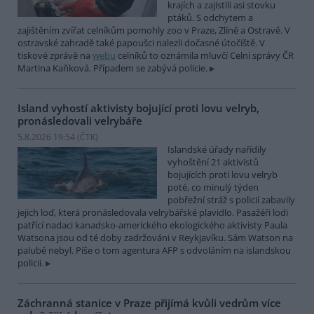
krajích a zajistili asi stovku
ptáků. S odchytem a
zajištěním zvířat celníkům pomohly zoo v Praze, Zlíně a Ostravě. V
ostravské zahradě také papoušci nalezli dočasné útočiště. V
tiskové zprávě na
webu
celníků to oznámila mluvčí Celní správy ČR
Martina Kaňková. Případem se zabývá policie.
Island vyhostí aktivisty bojující proti lovu velryb,
pronásledovali velrybáře
5.8.2026 19:54 (
ČTK
)
Islandské úřady nařídily
vyhoštění 21 aktivistů
bojujících proti lovu velryb
poté, co minulý týden
pobřežní stráž s policií zabavily
jejich loď, která pronásledovala velrybářské plavidlo. Pasažéři lodi
patřící nadaci kanadsko-amerického ekologického aktivisty Paula
Watsona jsou od té doby zadržováni v Reykjavíku. Sám Watson na
palubě nebyl. Píše o tom agentura AFP s odvoláním na islandskou
policii.
Záchranná stanice v Praze přijímá kvůli vedrům více