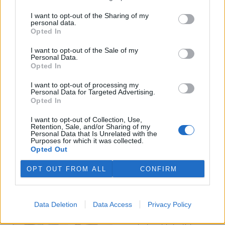
I want to opt-out of the Sharing of my
Veterináři v horku ošetřují více zvířat, ohrožení jsou psi
personal data.
se zploštělým čumákem
Opted In
6.8.2026 15:15 (
ČTK
)
Veterináři v současných
I want to opt-out of the Sale of my
Personal Data.
vedrech ošetřují více zvířat.
Opted In
Mezi nejrizikovější skupiny
podle nich patří plemena psů s
I want to opt-out of processing my
krátkou lebkou a zploštělým
Personal Data for Targeted Advertising.
čumákem, jako jsou například mopsi nebo buldočci, starší jedinci a
Opted In
zvířata se srdečním onemocněním. Jejich majitelé pro ně
vyhledávají veterinární ošetření nejčastěji kvůli přehřátí organismu,
I want to opt-out of Collection, Use,
dehydrataci nebo kolapsu. ČTK to sdělila viceprezidentka Komory
Retention, Sale, and/or Sharing of my
veterinárních lékařů ČR Kateřina Valdhans.
Personal Data that Is Unrelated with the
Purposes for which it was collected.
Opted Out
Do Prahy dorazili jezdci cyklistické štafety, míří na
konferenci o klimatu
OPT OUT FROM ALL
CONFIRM
6.8.2026 15:08 | PRAHA (
ČTK
)
Diskuse: 2
Do Prahy dnes dorazili jezdci
Data Deletion
Data Access
Privacy Policy
mezinárodní cyklistické štafety
COP Bike Ride. Účastníci