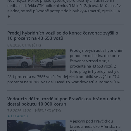
Novinky.cz. Policie případ vyšetřuje pro trestný čin usmrcení z
nedbalosti, řekla ČTK policejní mluvčí Miluše Zajícová. Muž, hasič z
Kladna, se měl původně potopit do hloubky 40 metrů, zjistila ČTK.
Prodej hybridních vozů se do konce července zvýšil o
16 procent na 43 653 vozů
8.8.2026 01:18 (
ČTK
)
Prodej nových aut s hybridním
pohonem od ledna do konce
července vzrostl o 16,3
procenta na 43 653 vozů. Z
toho plug-in hybridy rostly o
28,1 procenta na 7585 vozů. Prodej elektromobilů se zvýšil o 27,4
procenta na 10 168 vozidel. Uvedl to Svaz dovozců automobilů.
Vedoucí s dětmi rozdělal pod Pravčickou bránou oheň,
dostal pokutu 10 000 korun
7.8.2026 14:20 | HŘENSKO (
ČTK
)
Diskuse: 3
V jeskyni pod Pravčickou
bránou nedaleko Hřenska na