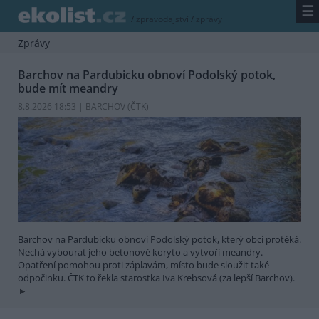
☰
/
zpravodajství
/
zprávy
Zprávy
Barchov na Pardubicku obnoví Podolský potok,
bude mít meandry
8.8.2026 18:53 | BARCHOV (
ČTK
)
Barchov na Pardubicku obnoví Podolský potok, který obcí protéká.
Nechá vybourat jeho betonové koryto a vytvoří meandry.
Opatření pomohou proti záplavám, místo bude sloužit také
odpočinku. ČTK to řekla starostka Iva Krebsová (za lepší Barchov).