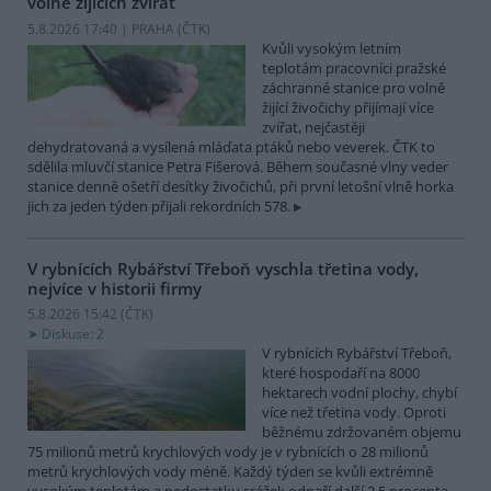
volně žijících zvířat
5.8.2026 17:40 | PRAHA (
ČTK
)
Kvůli vysokým letním
teplotám pracovníci pražské
záchranné stanice pro volně
žijící živočichy přijímají více
zvířat, nejčastěji
dehydratovaná a vysílená mláďata ptáků nebo veverek. ČTK to
sdělila mluvčí stanice Petra Fišerová. Během současné vlny veder
stanice denně ošetří desítky živočichů, při první letošní vlně horka
jich za jeden týden přijali rekordních 578.
V rybnících Rybářství Třeboň vyschla třetina vody,
nejvíce v historii firmy
5.8.2026 15:42 (
ČTK
)
Diskuse: 2
V rybnících Rybářství Třeboň,
které hospodaří na 8000
hektarech vodní plochy, chybí
více než třetina vody. Oproti
běžnému zdržovaném objemu
75 milionů metrů krychlových vody je v rybnících o 28 milionů
metrů krychlových vody méně. Každý týden se kvůli extrémně