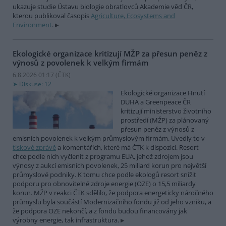
ukazuje studie Ústavu biologie obratlovců Akademie věd ČR,
kterou publikoval časopis
Agriculture, Ecosystems and
Environment
.
Ekologické organizace kritizují MŽP za přesun peněz z
výnosů z povolenek k velkým firmám
6.8.2026 01:17 (
ČTK
)
Diskuse: 12
Ekologické organizace Hnutí
DUHA a Greenpeace ČR
kritizují ministerstvo životního
prostředí (MŽP) za plánovaný
přesun peněz z výnosů z
emisních povolenek k velkým průmyslovým firmám. Uvedly to v
tiskové zprávě
a komentářích, které má ČTK k dispozici. Resort
chce podle nich vyčlenit z programu EUA, jehož zdrojem jsou
výnosy z aukcí emisních povolenek, 25 miliard korun pro největší
průmyslové podniky. K tomu chce podle ekologů resort snížit
podporu pro obnovitelné zdroje energie (OZE) o 15,5 miliardy
korun. MŽP v reakci ČTK sdělilo, že podpora energeticky náročného
průmyslu byla součástí Modernizačního fondu již od jeho vzniku, a
že podpora OZE nekončí, a z fondu budou financovány jak
výrobny energie, tak infrastruktura.