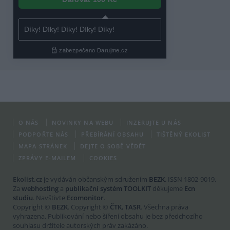
O NÁS
NOVINKY NA WEBU
INZERUJTE U NÁS
PODPOŘTE NÁS
PŘEBÍRÁNÍ OBSAHU
TIŠTĚNÝ EKOLIST
MAPA STRÁNEK
DEJTE O SOBĚ VĚDĚT
ZPRÁVY E-MAILEM
COOKIES
Ekolist.cz
je vydáván občanským sdružením
BEZK
. ISSN 1802-9019.
Za
webhosting
a
publikační systém TOOLKIT
děkujeme
Ecn
studiu
. Navštivte
Ecomonitor
.
Copyright ©
BEZK
. Copyright ©
ČTK
,
TASR
. Všechna práva
vyhrazena. Publikování nebo šíření obsahu je bez předchozího
souhlasu držitele autorských práv zakázáno.