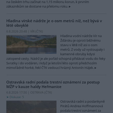
na českém trhu začínat na 1,15 milionu korun, k prvním
zákazníkům se dostane na přelomu roku.
Hladina vírské nádrže je o osm metrů níž, než bývá v
létě obvyklé
6.8.2026 20:48 | VÍR (
ČTK
)
Hladina vodní nádrže Vír na
Žďársku je oproti běžnému
stavu v létě níž asi o osm
metrů. Z vody už vystoupaly i
kamenné obruby kdysi
zatopené cesty. Nádrž je ale pořád schopná přidávat vodu do řeky
Svratky i do vodáren, i když je letošní léto oproti předchozím
mimořádně horké, řekl ČTK vedoucí hrázný Antonín Hájek.
Ostravská radní podala trestní oznámení za postup
MŽP v kauze haldy Heřmanice
6.8.2026 17:50 | OSTRAVA (
ČTK
)
Diskuse: 5
Ostravská radní a poslankyně
Pirátů Andrea Hoffmannová
podala trestní oznámení za