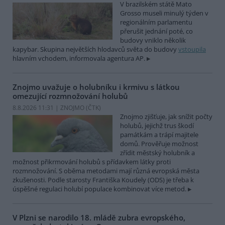
V brazilském státě Mato
Grosso museli minulý týden v
regionálním parlamentu
přerušit jednání poté, co
budovy vniklo několik
kapybar. Skupina největších hlodavců světa do budovy
vstoupila
hlavním vchodem, informovala agentura AP.
Znojmo uvažuje o holubníku i krmivu s látkou
omezující rozmnožování holubů
8.8.2026 11:31 | ZNOJMO (
ČTK
)
Znojmo zjišťuje, jak snížit počty
holubů, jejichž trus škodí
památkám a trápí majitele
domů. Prověřuje možnost
zřídit městský holubník a
možnost přikrmování holubů s přídavkem látky proti
rozmnožování. S oběma metodami mají různá evropská města
zkušenosti. Podle starosty Františka Koudely (ODS) je třeba k
úspěšné regulaci holubí populace kombinovat více metod.
V Plzni se narodilo 18. mládě zubra evropského,