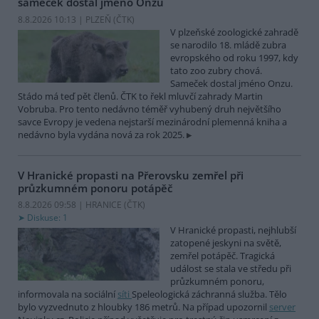
sameček dostal jméno Onzu
8.8.2026 10:13 | PLZEŇ (
ČTK
)
V plzeňské zoologické zahradě
se narodilo 18. mládě zubra
evropského od roku 1997, kdy
tato zoo zubry chová.
Sameček dostal jméno Onzu.
Stádo má teď pět členů. ČTK to řekl mluvčí zahrady Martin
Vobruba. Pro tento nedávno téměř vyhubený druh největšího
savce Evropy je vedena nejstarší mezinárodní plemenná kniha a
nedávno byla vydána nová za rok 2025.
V Hranické propasti na Přerovsku zemřel při
průzkumném ponoru potápěč
8.8.2026 09:58 | HRANICE (
ČTK
)
Diskuse: 1
V Hranické propasti, nejhlubší
zatopené jeskyni na světě,
zemřel potápěč. Tragická
událost se stala ve středu při
průzkumném ponoru,
informovala na sociální
síti
Speleologická záchranná služba. Tělo
bylo vyzvednuto z hloubky 186 metrů. Na případ upozornil
server