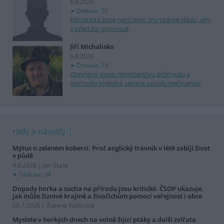
6.8.2026
Diskuse: 51
Klimatická krize není over. Vyzýváme vládu, aby
ji přestala ignorovat
Jiří Michalisko
6.8.2026
Diskuse: 18
Otevřený dopis ministerstvu průmyslu a
obchodu ohledně sanace odvalu Heřmanice
rady a návody
Mýtus o zeleném koberci: Proč anglický trávník v létě zabíjí život
v půdě
4.8.2026 | Jan Skala
Diskuse: 34
Dopady horka a sucha na přírodu jsou kritické. ČSOP ukazuje,
jak může žíznivé krajině a živočichům pomoci veřejnost i obce
29.7.2026 | Zuzana Kučerová
Myslete v horkých dnech na volně žijící ptáky a další zvířata