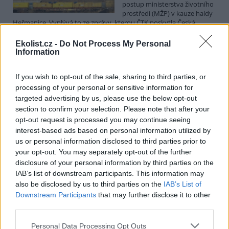
postup ministerstva životního
prostředí (MŽP) v kauze haldy
Heřmanice. Vyplývá to ze zprávy, kterou ČTK poskytla Česká
pirátská strana. Požaduje, aby policie prověřila okolnosti odebrání
případu České inspekci životního prostředí (ČIŽP) a zastavení řízení.
Ekolist.cz -
Do Not Process My Personal
Hoffmannová ČTK sdělila, že trestní oznámení podala proti dosud
Information
přesně nezjištěným osobám působícím na MŽP a ČIŽP, případně
dalším osobám, jejichž účast na popsaném postupu může být
If you wish to opt-out of the sale, sharing to third parties, or
zjištěna prověřováním. Stanovisko MŽP a ČIŽP ČTK shání.
processing of your personal or sensitive information for
targeted advertising by us, please use the below opt-out
Ředitelé odborů i mluvčí se z ČIŽP rozhodli odejít z
section to confirm your selection. Please note that after your
vlastní vůle, řekl Straka
opt-out request is processed you may continue seeing
6.8.2026 15:22 (
ČTK
)
interest-based ads based on personal information utilized by
Diskuse: 1
us or personal information disclosed to third parties prior to
Ředitel odboru vnitřních
your opt-out. You may separately opt-out of the further
služeb Matěj Mrlina, vedoucí
disclosure of your personal information by third parties on the
služebního úřadu Oldřich
IAB’s list of downstream participants. This information may
Jarolím a tisková mluvčí Miriam
Loužecká končí na České
also be disclosed by us to third parties on the
IAB’s List of
inspekci životního prostředí (ČIŽP) z vlastní iniciativy. Na dotaz ČTK
Downstream Participants
that may further disclose it to other
to napsal nový ředitel inspekce Pavel Straka (za Motoristy). O jejich
third parties.
plánovaných odchodech
informovaly
v pondělí Seznam Zprávy.
Podle něj tak končí dva z pěti ředitelů odborů na ČIŽP.
Personal Data Processing Opt Outs