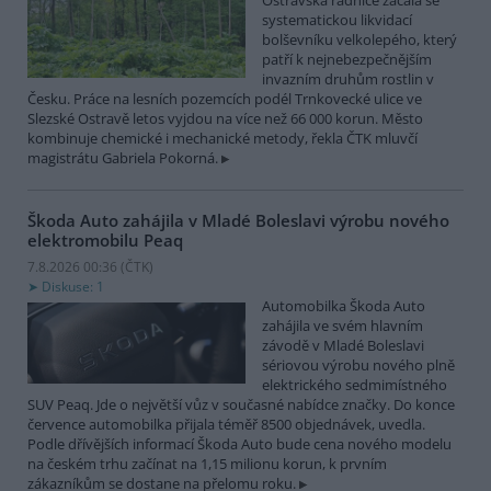
Ostravská radnice začala se
systematickou likvidací
bolševníku velkolepého, který
patří k nejnebezpečnějším
invazním druhům rostlin v
Česku. Práce na lesních pozemcích podél Trnkovecké ulice ve
Slezské Ostravě letos vyjdou na více než 66 000 korun. Město
kombinuje chemické i mechanické metody, řekla ČTK mluvčí
magistrátu Gabriela Pokorná.
Škoda Auto zahájila v Mladé Boleslavi výrobu nového
elektromobilu Peaq
7.8.2026 00:36 (
ČTK
)
Diskuse: 1
Automobilka Škoda Auto
zahájila ve svém hlavním
závodě v Mladé Boleslavi
sériovou výrobu nového plně
elektrického sedmimístného
SUV Peaq. Jde o největší vůz v současné nabídce značky. Do konce
července automobilka přijala téměř 8500 objednávek, uvedla.
Podle dřívějších informací Škoda Auto bude cena nového modelu
na českém trhu začínat na 1,15 milionu korun, k prvním
zákazníkům se dostane na přelomu roku.