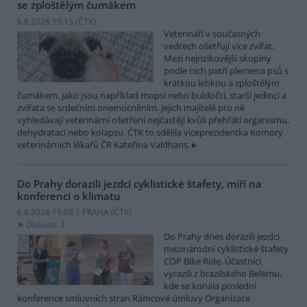
se zploštělým čumákem
6.8.2026 15:15 (
ČTK
)
Veterináři v současných
vedrech ošetřují více zvířat.
Mezi nejrizikovější skupiny
podle nich patří plemena psů s
krátkou lebkou a zploštělým
čumákem, jako jsou například mopsi nebo buldočci, starší jedinci a
zvířata se srdečním onemocněním. Jejich majitelé pro ně
vyhledávají veterinární ošetření nejčastěji kvůli přehřátí organismu,
dehydrataci nebo kolapsu. ČTK to sdělila viceprezidentka Komory
veterinárních lékařů ČR Kateřina Valdhans.
Do Prahy dorazili jezdci cyklistické štafety, míří na
konferenci o klimatu
6.8.2026 15:08 | PRAHA (
ČTK
)
Diskuse: 2
Do Prahy dnes dorazili jezdci
mezinárodní cyklistické štafety
COP Bike Ride. Účastníci
vyrazili z brazilského Belému,
kde se konala poslední
konference smluvních stran Rámcové úmluvy Organizace