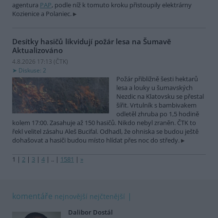
agentura
PAP
, podle níž k tomuto kroku přistoupily elektrárny
Kozienice a Polaniec.
Desítky hasičů likvidují požár lesa na Šumavě
Aktualizováno
4.8.2026 17:13 (
ČTK
)
Diskuse: 2
Požár přibližně šesti hektarů
lesa a louky u šumavských
Nezdic na Klatovsku se přestal
šířit. Vrtulník s bambivakem
odletěl zhruba po 1,5 hodině
kolem 17:00. Zasahuje až 150 hasičů. Nikdo nebyl zraněn. ČTK to
řekl velitel zásahu Aleš Bucifal. Odhadl, že ohniska se budou ještě
dohašovat a hasiči budou místo hlídat přes noc do středy.
1
|
2
|
3
|
4
|
..
|
1581
|
»
komentáře
nejnovější
nejčtenější
Dalibor Dostál