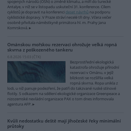
spojených národů (OSN) o změně klimatu, a míří do turecké
Antalye, v níž se v listopadu uskuteční 31. konference. Cílem
cyklistů je dopravit na konferenci
deset návrhů
na podporu
cyklistické dopravy. V Praze stráví necelé tři dny. Včera večer
osobně přivítala náměstkyně primátora hl. m. Prahy Jana
Komrsková.
Ománskou mořskou rezervaci ohrožuje velká ropná
skvrna z poškozeného tankeru
6.8.2026 15:03 (
ČTK
)
Bezprostřední ekologická
katastrofa ohrožuje přírodní
rezervaci v Ománu, v jejíž
blízkosti se rozšířila velká
ropná skvrna. Ropa unikla z
lodi, u níž panuje podezření, že patří do takzvané ruské stínové
flotily. S odkazem na sdělení ekologické organizace Greenpeace a
nizozemské nevládní organizace PAX o tom dnes informovala
agentura AFP.
Kvůli nedostatku deště mají jihočeské řeky minimální
průtoky