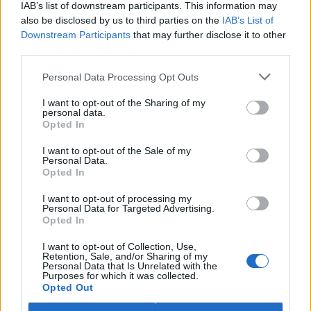
IAB’s list of downstream participants. This information may
ostravské zahradě také papoušci nalezli dočasné útočiště. V
tiskové zprávě na
webu
celníků to oznámila mluvčí Celní správy ČR
also be disclosed by us to third parties on the
IAB’s List of
Martina Kaňková. Případem se zabývá policie.
Downstream Participants
that may further disclose it to other
third parties.
Island vyhostí aktivisty bojující proti lovu velryb,
Personal Data Processing Opt Outs
pronásledovali velrybáře
5.8.2026 19:54 (
ČTK
)
I want to opt-out of the Sharing of my
Islandské úřady nařídily
personal data.
Opted In
vyhoštění 21 aktivistů
bojujících proti lovu velryb
poté, co minulý týden
I want to opt-out of the Sale of my
Personal Data.
pobřežní stráž s policií zabavily
Opted In
jejich loď, která pronásledovala velrybářské plavidlo. Pasažéři lodi
patřící nadaci kanadsko-amerického ekologického aktivisty Paula
I want to opt-out of processing my
Watsona jsou od té doby zadržováni v Reykjavíku. Sám Watson na
Personal Data for Targeted Advertising.
palubě nebyl. Píše o tom agentura AFP s odvoláním na islandskou
Opted In
policii.
I want to opt-out of Collection, Use,
Retention, Sale, and/or Sharing of my
Záchranná stanice v Praze přijímá kvůli vedrům více
Personal Data that Is Unrelated with the
Purposes for which it was collected.
volně žijících zvířat
Opted Out
5.8.2026 17:40 | PRAHA (
ČTK
)
Kvůli vysokým letním