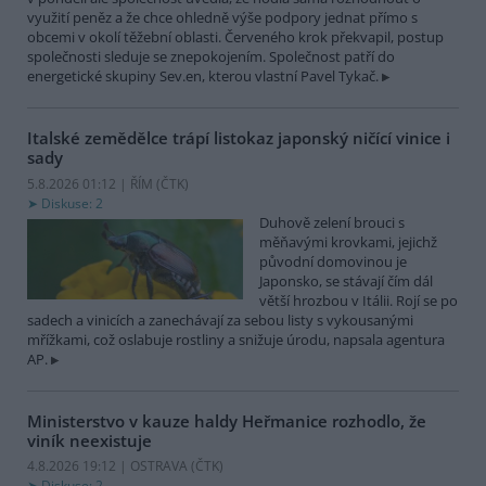
využití peněz a že chce ohledně výše podpory jednat přímo s
obcemi v okolí těžební oblasti. Červeného krok překvapil, postup
společnosti sleduje se znepokojením. Společnost patří do
energetické skupiny Sev.en, kterou vlastní Pavel Tykač.
Italské zemědělce trápí listokaz japonský ničící vinice i
sady
5.8.2026 01:12 | ŘÍM (
ČTK
)
Diskuse: 2
Duhově zelení brouci s
měňavými krovkami, jejichž
původní domovinou je
Japonsko, se stávají čím dál
větší hrozbou v Itálii. Rojí se po
sadech a vinicích a zanechávají za sebou listy s vykousanými
mřížkami, což oslabuje rostliny a snižuje úrodu, napsala agentura
AP.
Ministerstvo v kauze haldy Heřmanice rozhodlo, že
viník neexistuje
4.8.2026 19:12 | OSTRAVA (
ČTK
)
Diskuse: 2