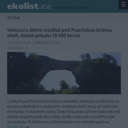
☰
/
zpravodajství
/
zprávy
Zprávy
Vedoucí s dětmi rozdělal pod Pravčickou bránou
oheň, dostal pokutu 10 000 korun
7.8.2026 14:20 | HŘENSKO (
ČTK
)
Diskuse: 3
V jeskyni pod Pravčickou bránou nedaleko Hřenska na Děčínsku si
skupina nezletilých s vedoucím rozdělala oheň, který při odchodu
neuhasila. V národním parku České Švýcarsko přitom platí nejvyšší
možný stupeň požárního rizika. Strážci vedoucího dostihli a dali
mu pokutu 10 000 korun. Informoval o tom národní park na
facebooku.