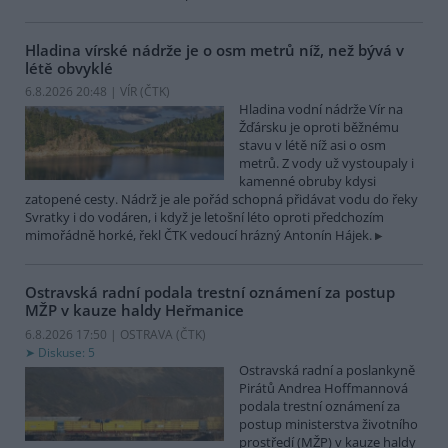
Hladina vírské nádrže je o osm metrů níž, než bývá v
létě obvyklé
6.8.2026 20:48 | VÍR (
ČTK
)
Hladina vodní nádrže Vír na
Žďársku je oproti běžnému
stavu v létě níž asi o osm
metrů. Z vody už vystoupaly i
kamenné obruby kdysi
zatopené cesty. Nádrž je ale pořád schopná přidávat vodu do řeky
Svratky i do vodáren, i když je letošní léto oproti předchozím
mimořádně horké, řekl ČTK vedoucí hrázný Antonín Hájek.
Ostravská radní podala trestní oznámení za postup
MŽP v kauze haldy Heřmanice
6.8.2026 17:50 | OSTRAVA (
ČTK
)
Diskuse: 5
Ostravská radní a poslankyně
Pirátů Andrea Hoffmannová
podala trestní oznámení za
postup ministerstva životního
prostředí (MŽP) v kauze haldy