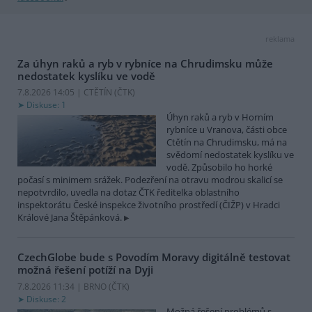
reklama
Za úhyn raků a ryb v rybníce na Chrudimsku může
nedostatek kyslíku ve vodě
7.8.2026 14:05 | CTĚTÍN (
ČTK
)
Diskuse: 1
Úhyn raků a ryb v Horním
rybníce u Vranova, části obce
Ctětín na Chrudimsku, má na
svědomí nedostatek kyslíku ve
vodě. Způsobilo ho horké
počasí s minimem srážek. Podezření na otravu modrou skalicí se
nepotvrdilo, uvedla na dotaz ČTK ředitelka oblastního
inspektorátu České inspekce životního prostředí (ČIŽP) v Hradci
Králové Jana Štěpánková.
CzechGlobe bude s Povodím Moravy digitálně testovat
možná řešení potíží na Dyji
7.8.2026 11:34 | BRNO (
ČTK
)
Diskuse: 2
Možná řešení problémů s