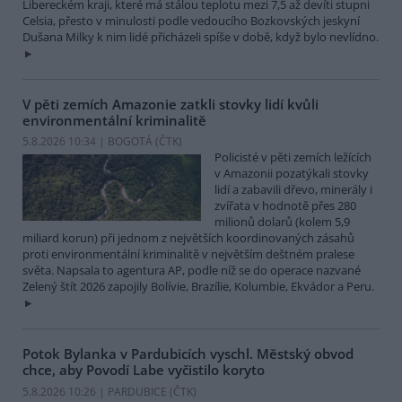
Libereckém kraji, které má stálou teplotu mezi 7,5 až devíti stupni
Celsia, přesto v minulosti podle vedoucího Bozkovských jeskyní
Dušana Milky k nim lidé přicházeli spíše v době, když bylo nevlídno.
V pěti zemích Amazonie zatkli stovky lidí kvůli
environmentální kriminalitě
5.8.2026 10:34 | BOGOTÁ (
ČTK
)
Policisté v pěti zemích ležících
v Amazonii pozatýkali stovky
lidí a zabavili dřevo, minerály i
zvířata v hodnotě přes 280
milionů dolarů (kolem 5,9
miliard korun) při jednom z největších koordinovaných zásahů
proti environmentální kriminalitě v největším deštném pralese
světa. Napsala to agentura AP, podle níž se do operace nazvané
Zelený štít 2026 zapojily Bolívie, Brazílie, Kolumbie, Ekvádor a Peru.
Potok Bylanka v Pardubicích vyschl. Městský obvod
chce, aby Povodí Labe vyčistilo koryto
5.8.2026 10:26 | PARDUBICE (
ČTK
)