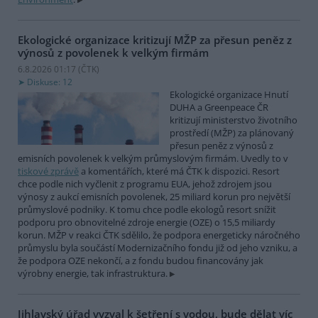
Ekologické organizace kritizují MŽP za přesun peněz z
výnosů z povolenek k velkým firmám
6.8.2026 01:17 (
ČTK
)
Diskuse: 12
Ekologické organizace Hnutí
DUHA a Greenpeace ČR
kritizují ministerstvo životního
prostředí (MŽP) za plánovaný
přesun peněz z výnosů z
emisních povolenek k velkým průmyslovým firmám. Uvedly to v
tiskové zprávě
a komentářích, které má ČTK k dispozici. Resort
chce podle nich vyčlenit z programu EUA, jehož zdrojem jsou
výnosy z aukcí emisních povolenek, 25 miliard korun pro největší
průmyslové podniky. K tomu chce podle ekologů resort snížit
podporu pro obnovitelné zdroje energie (OZE) o 15,5 miliardy
korun. MŽP v reakci ČTK sdělilo, že podpora energeticky náročného
průmyslu byla součástí Modernizačního fondu již od jeho vzniku, a
že podpora OZE nekončí, a z fondu budou financovány jak
výrobny energie, tak infrastruktura.
Jihlavský úřad vyzval k šetření s vodou, bude dělat víc