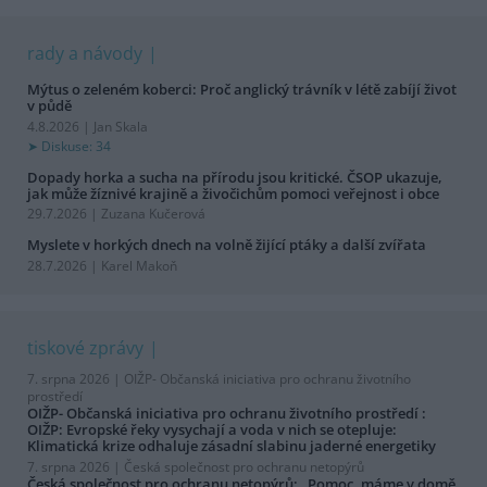
rady a návody
Mýtus o zeleném koberci: Proč anglický trávník v létě zabíjí život
v půdě
4.8.2026 | Jan Skala
Diskuse: 34
Dopady horka a sucha na přírodu jsou kritické. ČSOP ukazuje,
jak může žíznivé krajině a živočichům pomoci veřejnost i obce
29.7.2026 | Zuzana Kučerová
Myslete v horkých dnech na volně žijící ptáky a další zvířata
28.7.2026 | Karel Makoň
tiskové zprávy
7. srpna 2026 |
OIŽP- Občanská iniciativa pro ochranu životního
prostředí
OIŽP- Občanská iniciativa pro ochranu životního prostředí :
OIŽP: Evropské řeky vysychají a voda v nich se otepluje:
Klimatická krize odhaluje zásadní slabinu jaderné energetiky
7. srpna 2026 |
Česká společnost pro ochranu netopýrů
Česká společnost pro ochranu netopýrů: „Pomoc, máme v domě