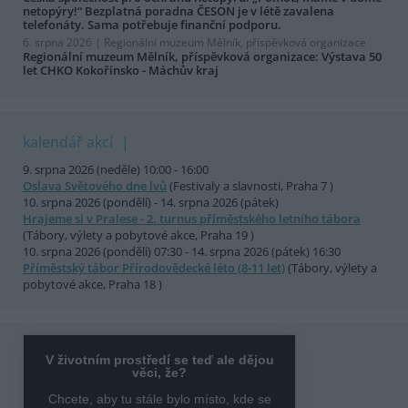
netopýry!“ Bezplatná poradna ČESON je v létě zavalena
telefonáty. Sama potřebuje finanční podporu.
6. srpna 2026 |
Regionální muzeum Mělník, příspěvková organizace
Regionální muzeum Mělník, příspěvková organizace: Výstava 50
let CHKO Kokořínsko - Máchův kraj
kalendář akcí
9. srpna 2026 (neděle) 10:00 - 16:00
Oslava Světového dne lvů
(Festivaly a slavnosti, Praha 7 )
10. srpna 2026 (pondělí) - 14. srpna 2026 (pátek)
Hrajeme si v Pralese - 2. turnus příměstského letního tábora
(Tábory, výlety a pobytové akce, Praha 19 )
10. srpna 2026 (pondělí) 07:30 - 14. srpna 2026 (pátek) 16:30
Příměstský tábor Přírodovědecké léto (8-11 let)
(Tábory, výlety a
pobytové akce, Praha 18 )