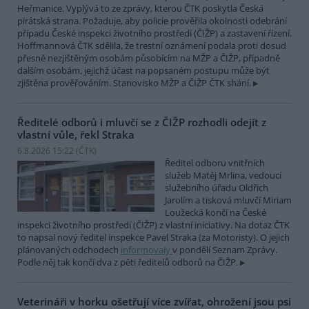
Heřmanice. Vyplývá to ze zprávy, kterou ČTK poskytla Česká
pirátská strana. Požaduje, aby policie prověřila okolnosti odebrání
případu České inspekci životního prostředí (ČIŽP) a zastavení řízení.
Hoffmannová ČTK sdělila, že trestní oznámení podala proti dosud
přesně nezjištěným osobám působícím na MŽP a ČIŽP, případně
dalším osobám, jejichž účast na popsaném postupu může být
zjištěna prověřováním. Stanovisko MŽP a ČIŽP ČTK shání.
Ředitelé odborů i mluvčí se z ČIŽP rozhodli odejít z
vlastní vůle, řekl Straka
6.8.2026 15:22 (
ČTK
)
Ředitel odboru vnitřních
služeb Matěj Mrlina, vedoucí
služebního úřadu Oldřich
Jarolím a tisková mluvčí Miriam
Loužecká končí na České
inspekci životního prostředí (ČIŽP) z vlastní iniciativy. Na dotaz ČTK
to napsal nový ředitel inspekce Pavel Straka (za Motoristy). O jejich
plánovaných odchodech
informovaly
v pondělí Seznam Zprávy.
Podle něj tak končí dva z pěti ředitelů odborů na ČIŽP.
Veterináři v horku ošetřují více zvířat, ohrožení jsou psi