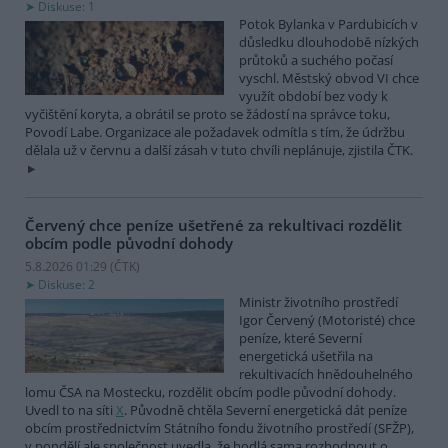
Diskuse: 1
Potok Bylanka v Pardubicích v
důsledku dlouhodobě nízkých
průtoků a suchého počasí
vyschl. Městský obvod VI chce
využít období bez vody k
vyčištění koryta, a obrátil se proto se žádostí na správce toku,
Povodí Labe. Organizace ale požadavek odmítla s tím, že údržbu
dělala už v červnu a další zásah v tuto chvíli neplánuje, zjistila ČTK.
Červený chce peníze ušetřené za rekultivaci rozdělit
obcím podle původní dohody
5.8.2026 01:29 (
ČTK
)
Diskuse: 2
Ministr životního prostředí
Igor Červený (Motoristé) chce
peníze, které Severní
energetická ušetřila na
rekultivacích hnědouhelného
lomu ČSA na Mostecku, rozdělit obcím podle původní dohody.
Uvedl to na síti
X
. Původně chtěla Severní energetická dát peníze
obcím prostřednictvím Státního fondu životního prostředí (SFŽP),
v pondělí ale společnost uvedla, že hodlá sama rozhodnout o