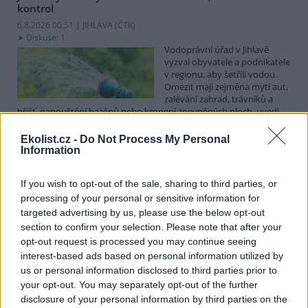
kontrol
6.8.2026 00:51 | JIHLAVA (
ČTK
)
Diskuse: 1
Vodoprávní úřad v Jihlavě
vyzval obyvatele a podnikatele
v regionu, aby šetřili vodou.
Omezit mají zejména mytí aut,
zalévání zahrad, trávníků a
hřišť, napouštění bazénů nebo kropení zpevněných ploch, uvedl
mluvčí radnice Radovan Daněk. Úřad podle něj bude víc
kontrolovat povolené odběry. Výzva k šetření vodou platí pro
Ekolist.cz -
Do Not Process My Personal
všechny obce spadající pod Jihlavu jako obec s rozšířenou
Information
působností.
If you wish to opt-out of the sale, sharing to third parties, or
processing of your personal or sensitive information for
Celníci odhalili gang překupníků papoušků, zajistili
stovku ptáků
targeted advertising by us, please use the below opt-out
section to confirm your selection. Please note that after your
5.8.2026 20:13 (
ČTK
)
Celníci odhalili gang
opt-out request is processed you may continue seeing
překupníků chráněných druhů
interest-based ads based on personal information utilized by
papoušků působící v několika
us or personal information disclosed to third parties prior to
krajích a zajistili asi stovku
your opt-out. You may separately opt-out of the further
ptáků. S odchytem a
disclosure of your personal information by third parties on the
zajištěním zvířat celníkům pomohly zoo v Praze, Zlíně a Ostravě. V