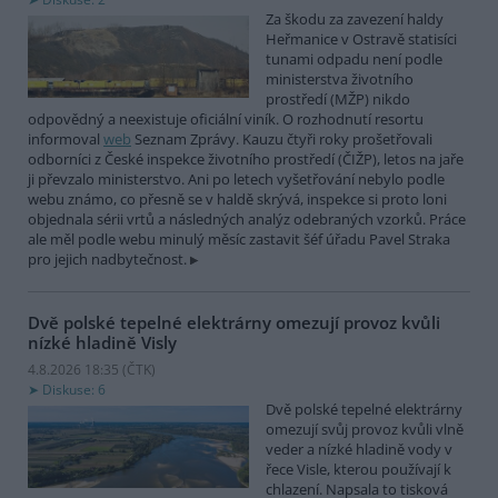
Za škodu za zavezení haldy
Heřmanice v Ostravě statisíci
tunami odpadu není podle
ministerstva životního
prostředí (MŽP) nikdo
odpovědný a neexistuje oficiální viník. O rozhodnutí resortu
informoval
web
Seznam Zprávy. Kauzu čtyři roky prošetřovali
odborníci z České inspekce životního prostředí (ČIŽP), letos na jaře
ji převzalo ministerstvo. Ani po letech vyšetřování nebylo podle
webu známo, co přesně se v haldě skrývá, inspekce si proto loni
objednala sérii vrtů a následných analýz odebraných vzorků. Práce
ale měl podle webu minulý měsíc zastavit šéf úřadu Pavel Straka
pro jejich nadbytečnost.
Dvě polské tepelné elektrárny omezují provoz kvůli
nízké hladině Visly
4.8.2026 18:35 (
ČTK
)
Diskuse: 6
Dvě polské tepelné elektrárny
omezují svůj provoz kvůli vlně
veder a nízké hladině vody v
řece Visle, kterou používají k
chlazení. Napsala to tisková