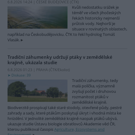
6.8.2026 14:24 | ČESKÉ BUDĚJOVICE (
ČTK
)
Kvůli nedostatku srážek je
téměř ve všech jihočeských
řekách historicky nejmenší
průtok vody. Nejhorší je
situace v rovinatých oblastech,
například na Českobudějovicku. ČTK to řekl hydrolog Tomáš
Vlasák.
Tradiční záhumenky udržují ptáky v zemědělské
krajině, ukázala studie
6.8.2026 01:23 | PRAHA (
ČTK/Ekolist
)
Diskuse: 39
Tradiční záhumenky, tedy
malá políčka, významně
zvyšují počet i druhovou
rozmanitost ptáků v
zemědělské krajině.
Biodiverzitě prospívají také staré stodoly, otevřené půdy, pestré
zahrady a sady, které ptákům poskytují úkryt i vhodná místa ke
hnízdění. V jednolité zemědělské krajině naopak ptáků ubývá,
ukazuje studie Ústavu biologie obratlovců Akademie věd ČR,
kterou publikoval časopis
Agriculture, Ecosystems and
Environment
.