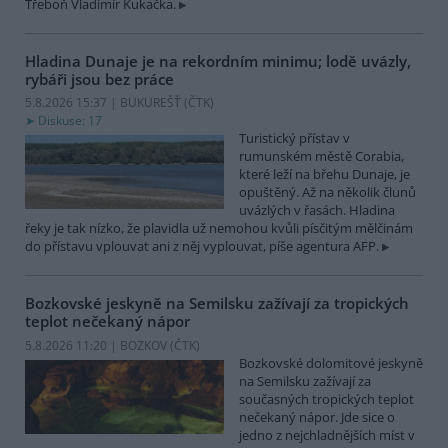
Třeboň Vladimír Kukačka.
Hladina Dunaje je na rekordním minimu; lodě uvázly,
rybáři jsou bez práce
5.8.2026 15:37 | BUKUREŠŤ (
ČTK
)
Diskuse: 17
Turistický přístav v
rumunském městě Corabia,
které leží na břehu Dunaje, je
opuštěný. Až na několik člunů
uvázlých v řasách. Hladina
řeky je tak nízko, že plavidla už nemohou kvůli písčitým mělčinám
do přístavu vplouvat ani z něj vyplouvat, píše agentura AFP.
Bozkovské jeskyně na Semilsku zažívají za tropických
teplot nečekaný nápor
5.8.2026 11:20 | BOZKOV (
ČTK
)
Bozkovské dolomitové jeskyně
na Semilsku zažívají za
současných tropických teplot
nečekaný nápor. Jde sice o
jedno z nejchladnějších míst v