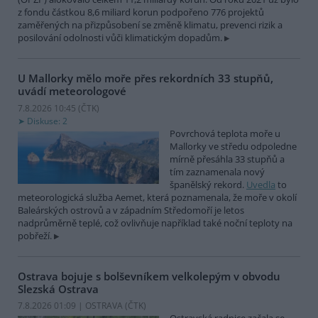
z fondu částkou 8,6 miliard korun podpořeno 776 projektů
zaměřených na přizpůsobení se změně klimatu, prevenci rizik a
posilování odolnosti vůči klimatickým dopadům.
U Mallorky mělo moře přes rekordních 33 stupňů,
uvádí meteorologové
7.8.2026 10:45 (
ČTK
)
Diskuse: 2
Povrchová teplota moře u
Mallorky ve středu odpoledne
mírně přesáhla 33 stupňů a
tím zaznamenala nový
španělský rekord.
Uvedla
to
meteorologická služba Aemet, která poznamenala, že moře v okolí
Baleárských ostrovů a v západním Středomoří je letos
nadprůměrně teplé, což ovlivňuje například také noční teploty na
pobřeží.
Ostrava bojuje s bolševníkem velkolepým v obvodu
Slezská Ostrava
7.8.2026 01:09 | OSTRAVA (
ČTK
)