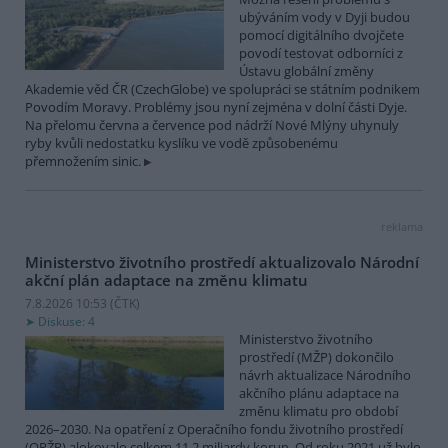
ubýváním vody v Dyji budou
pomocí digitálního dvojčete
povodí testovat odborníci z
Ústavu globální změny
Akademie věd ČR (CzechGlobe) ve spolupráci se státním podnikem
Povodím Moravy. Problémy jsou nyní zejména v dolní části Dyje.
Na přelomu června a července pod nádrží Nové Mlýny uhynuly
ryby kvůli nedostatku kyslíku ve vodě způsobenému
přemnožením sinic.
reklama
Ministerstvo životního prostředí aktualizovalo Národní
akční plán adaptace na změnu klimatu
7.8.2026 10:53 (
ČTK
)
Diskuse: 4
Ministerstvo životního
prostředí (MŽP) dokončilo
návrh aktualizace Národního
akčního plánu adaptace na
změnu klimatu pro období
2026–2030. Na opatření z Operačního fondu životního prostředí
(OPŽP) alokovalo celkem 11,2 miliardy korun. Od roku 2021 už bylo