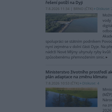
řešení potíží na Dyji
7.8.2026 11:34 | BRNO (
ČTK
)
Diskuse: 
Možn
vody 
digit
odbor
Akade
spolupráci se státním podnikem Povo
nyní zejména v dolní části Dyje. Na p
nádrží Nové Mlýny uhynuly ryby kvůli 
způsobenému přemnožením sinic.
Ministerstvo životního prostředí a
plán adaptace na změnu klimatu
7.8.2026 10:53 (
ČTK
)
Diskuse: 4
Minis
(MŽP)
Národ
na zm
2026–