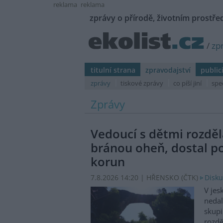
reklama
reklama
zprávy o přírodě, životním prostřed
/
zp
titulní strana
zpravodajství
public
zprávy
tiskové zprávy
co píší jiní
spe
Zprávy
Vedoucí s dětmi rozděl
bránou oheň, dostal p
korun
7.8.2026 14:20 | HŘENSKO (
ČTK
)
Disku
V jes
nedal
skupi
rozdě