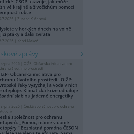
ritické. ČSOP ukazuje, jak může
íznivé krajině a živočichům pomoci
eřejnost i obce
9.7.2026 | Zuzana Kučerová
yslete v horkých dnech na volně
ijící ptáky a další zvířata
8.7.2026 | Karel Makoň
tiskové zprávy
. srpna 2026 |
OIŽP- Občanská iniciativa pro
chranu životního prostředí
IŽP- Občanská iniciativa pro
chranu životního prostředí : OIŽP:
vropské řeky vysychají a voda v nich
e otepluje: Klimatická krize odhaluje
ásadní slabinu jaderné energetiky
. srpna 2026 |
Česká společnost pro ochranu
etopýrů
eská společnost pro ochranu
etopýrů: „Pomoc, máme v domě
etopýry!“ Bezplatná poradna ČESON
e v létě zavalena telefonáty. Sama