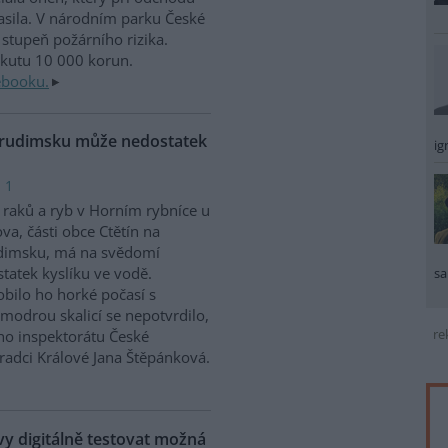
sila. V národním parku České
stupeň požárního rizika.
okutu 10 000 korun.
ebooku.
Chrudimsku může nedostatek
ig
 1
raků a ryb v Horním rybníce u
va, části obce Ctětín na
dimsku, má na svědomí
tatek kyslíku ve vodě.
sa
bilo ho horké počasí s
modrou skalicí se nepotvrdilo,
re
ího inspektorátu České
Hradci Králové Jana Štěpánková.
 digitálně testovat možná