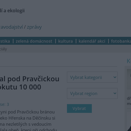
í a ekologii
ravodajství
/
zprávy
istika
zelená domácnost
kultura
kalendář akcí
fotobank
ciály
al pod Pravčickou
okutu 10 000
dř
m
se: 3
kyni pod Pravčickou bránou
eko Hřenska na Děčínsku si
na nezletilých s vedoucím
lala oheň, který při odchodu