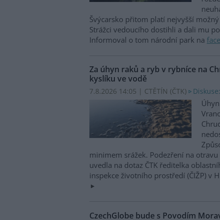
neuha
Švýcarsko přitom platí nejvyšší možný 
Strážci vedoucího dostihli a dali mu p
Informoval o tom národní park na
fac
Za úhyn raků a ryb v rybníce na 
kyslíku ve vodě
7.8.2026 14:05 | CTĚTÍN (
ČTK
)
Diskuse:
Úhyn 
Vrano
Chru
nedos
Způso
minimem srážek. Podezření na otravu 
uvedla na dotaz ČTK ředitelka oblastn
inspekce životního prostředí (ČIŽP) v 
CzechGlobe bude s Povodím Moravy