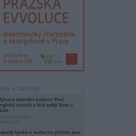
rady a návody
ýtus o zeleném koberci: Proč
nglický trávník v létě zabíjí život v
ůdě
.8.2026 | Jan Skala
Diskuse: 34
opady horka a sucha na přírodu jsou