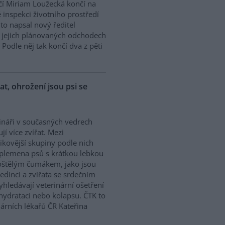
í Miriam Loužecká končí na
 inspekci životního prostředí
K to napsal nový ředitel
 O jejich plánovaných odchodech
Podle něj tak končí dva z pěti
řat, ohrožení jsou psi se
ináři v současných vedrech
ují více zvířat. Mezi
zikovější skupiny podle nich
 plemena psů s krátkou lebkou
oštělým čumákem, jako jsou
edinci a zvířata se srdečním
hledávají veterinární ošetření
ehydrataci nebo kolapsu. ČTK to
árních lékařů ČR Kateřina