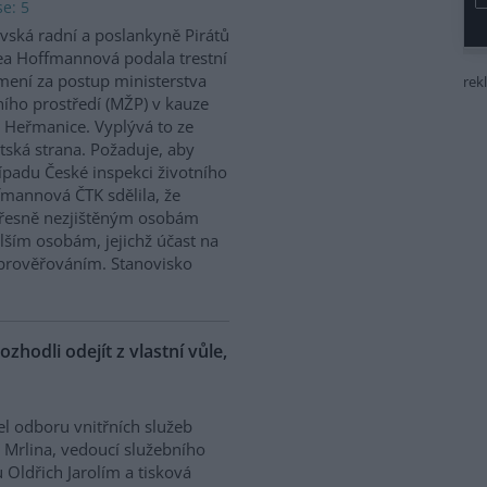
e: 5
vská radní a poslankyně Pirátů
a Hoffmannová podala trestní
ení za postup ministerstva
rek
ního prostředí (MŽP) v kauze
 Heřmanice. Vyplývá to ze
tská strana. Požaduje, aby
řípadu České inspekci životního
ffmannová ČTK sdělila, že
přesně nezjištěným osobám
ším osobám, jejichž účast na
prověřováním. Stanovisko
ozhodli odejít z vlastní vůle,
el odboru vnitřních služeb
 Mrlina, vedoucí služebního
 Oldřich Jarolím a tisková