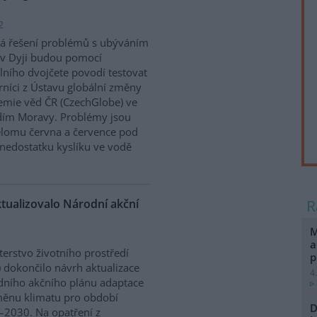
2
á řešení problémů s ubýváním
v Dyji budou pomocí
álního dvojčete povodí testovat
níci z Ústavu globální změny
mie věd ČR (CzechGlobe) ve
dím Moravy. Problémy jsou
řelomu června a července pod
nedostatku kyslíku ve vodě
ktualizovalo Národní akční
M
a
terstvo životního prostředí
p
 dokončilo návrh aktualizace
4
ního akčního plánu adaptace
ěnu klimatu pro období
D
2030. Na opatření z