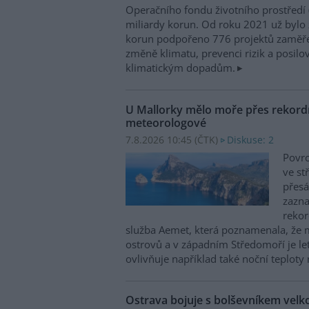
Operačního fondu životního prostředí
miliardy korun. Od roku 2021 už bylo 
korun podpořeno 776 projektů zaměře
změně klimatu, prevenci rizik a posilo
klimatickým dopadům.
U Mallorky mělo moře přes rekordn
meteorologové
7.8.2026 10:45 (
ČTK
)
Diskuse: 2
Povrc
ve st
přesá
zazn
reko
služba Aemet, která poznamenala, že 
ostrovů a v západním Středomoří je le
ovlivňuje například také noční teploty 
Ostrava bojuje s bolševníkem vel