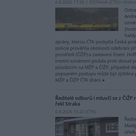
6.8.2026 17:50 | OSTRAVA (
ČTK
)
Diskus
Ostra
Andre
oznám
život
haldy
zprávy, kterou ČTK poskytla Česká pirá
policie prověřila okolnosti odebrání p
prostředí (ČIŽP) a zastavení řízení. Ho
trestní oznámení podala proti dosud 
působícím na MŽP a ČIŽP, případně dal
popsaném postupu může být zjištěna 
MŽP a ČIŽP ČTK shání.
Ředitelé odborů i mluvčí se z ČIŽP r
řekl Straka
6.8.2026 15:22 (
ČTK
)
Ředit
Matěj
úřadu