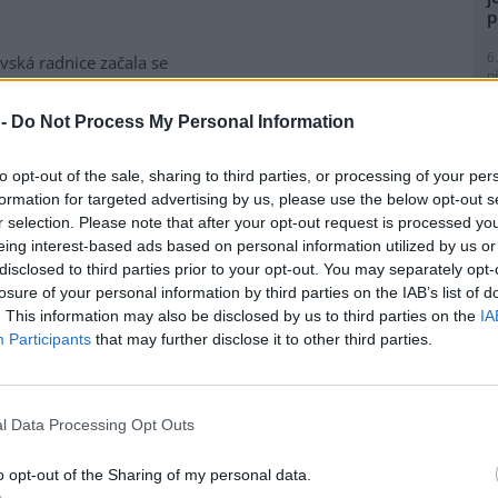
p
6
vská radnice začala se
p
matickou likvidací bolševníku
R
lepého, který patří k
p
 -
Do Not Process My Personal Information
ebezpečnějším invazním
l
m rostlin v Česku. Práce na
to opt-out of the sale, sharing to third parties, or processing of your per
ice ve Slezské Ostravě letos
formation for targeted advertising by us, please use the below opt-out s
to kombinuje chemické i
r selection. Please note that after your opt-out request is processed y
magistrátu Gabriela Pokorná.
eing interest-based ads based on personal information utilized by us or
9
disclosed to third parties prior to your opt-out. You may separately opt-
O
losure of your personal information by third parties on the IAB’s list of
s
lavi výrobu nového
. This information may also be disclosed by us to third parties on the
IA
1
Participants
that may further disclose it to other third parties.
(
H
obilka Škoda Auto zahájila ve
p
 hlavním závodě v Mladé
a
l Data Processing Opt Outs
lavi sériovou výrobu nového
1
elektrického sedmimístného
(
o opt-out of the Sharing of my personal data.
eaq. Jde o největší vůz v
P