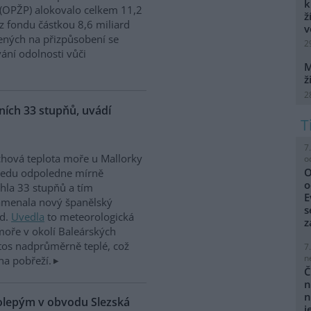
k
 (OPŽP) alokovalo celkem 11,2
ž
z fondu částkou 8,6 miliard
v
ných na přizpůsobení se
2
vání odolnosti vůči
M
ž
2
ích 33 stupňů, uvádí
7
hová teplota moře u Mallorky
o
O
ředu odpoledne mírně
o
hla 33 stupňů a tím
E
amenala nový španělský
s
rd.
Uvedla
to meteorologická
z
moře v okolí Baleárských
tos nadprůměrně teplé, což
7
n
na pobřeží.
Č
n
n
kolepým v obvodu Slezská
j