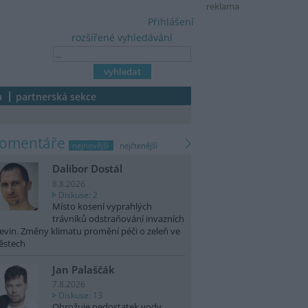
reklama
Přihlášení
rozšířené vyhledávání
a
partnerská sekce
komentáře
nejnovější
nejčtenější
Dalibor Dostál
8.8.2026
Diskuse: 2
Místo kosení vyprahlých
trávníků odstraňování invazních
evin. Změny klimatu promění péči o zeleň ve
ěstech
Jan Palaščák
7.8.2026
Diskuse: 13
Ohrožuje nedostatek vody