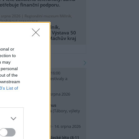
otřebuje finanční podporu.
. srpna 2026 |
Regionální muzeum Mělník,
říspěvková organizace
egionální muzeum Mělník,
říspěvková organizace: Výstava 50
et CHKO Kokořínsko - Máchův kraj
přidat tiskovou zprávu
sonal or
ection to
kalendář akcí
ou may
 personal
. srpna 2026 (neděle) 10:00 - 16:00
out of the
slava Světového dne lvů
(Festivaly a
 downstream
lavnosti, Praha 7 )
B’s List of
0. srpna 2026 (pondělí) - 14. srpna 2026
pátek)
rajeme si v Pralese - 2. turnus
říměstského letního tábora
(Tábory, výlety
 pobytové akce, Praha 19 )
0. srpna 2026 (pondělí) 07:30 - 14. srpna 2026
pátek) 16:30
říměstský tábor Přírodovědecké léto (8-11