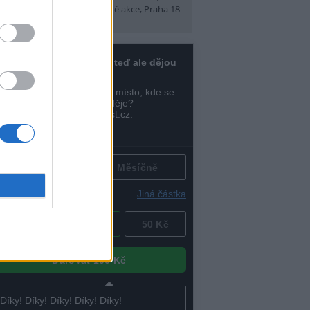
t)
(Tábory, výlety a pobytové akce, Praha 18