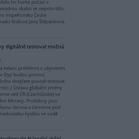
bilo ho horké počasí s
modrou skalicí se nepotvrdilo,
ího inspektorátu České
Hradci Králové Jana Štěpánková.
 digitálně testovat možná
2
á řešení problémů s ubýváním
v Dyji budou pomocí
álního dvojčete povodí testovat
níci z Ústavu globální změny
mie věd ČR (CzechGlobe) ve
dím Moravy. Problémy jsou
řelomu června a července pod
nedostatku kyslíku ve vodě
ktualizovalo Národní akční