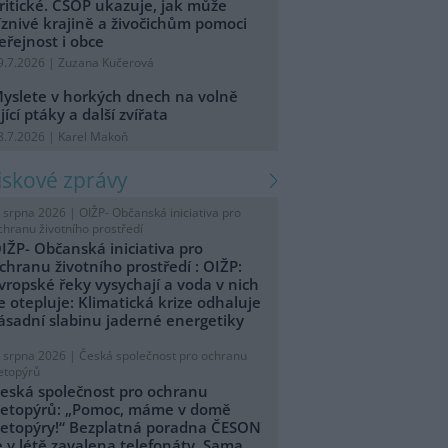
ritické. ČSOP ukazuje, jak může
íznivé krajině a živočichům pomoci
eřejnost i obce
9.7.2026 | Zuzana Kučerová
yslete v horkých dnech na volně
ijící ptáky a další zvířata
8.7.2026 | Karel Makoň
tiskové zprávy
. srpna 2026 |
OIŽP- Občanská iniciativa pro
chranu životního prostředí
IŽP- Občanská iniciativa pro
chranu životního prostředí : OIŽP:
vropské řeky vysychají a voda v nich
e otepluje: Klimatická krize odhaluje
ásadní slabinu jaderné energetiky
. srpna 2026 |
Česká společnost pro ochranu
etopýrů
eská společnost pro ochranu
etopýrů: „Pomoc, máme v domě
etopýry!“ Bezplatná poradna ČESON
e v létě zavalena telefonáty. Sama