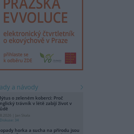
rady a návody
ýtus o zeleném koberci: Proč
nglický trávník v létě zabíjí život v
ůdě
.8.2026 | Jan Skala
Diskuse: 34
opady horka a sucha na přírodu jsou