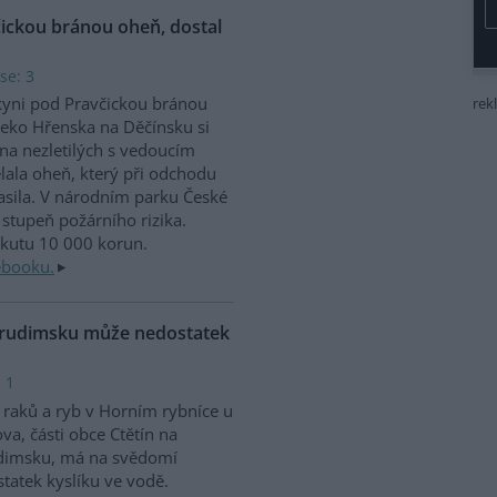
čickou bránou oheň, dostal
se: 3
kyni pod Pravčickou bránou
rek
eko Hřenska na Děčínsku si
na nezletilých s vedoucím
lala oheň, který při odchodu
sila. V národním parku České
stupeň požárního rizika.
okutu 10 000 korun.
ebooku.
Chrudimsku může nedostatek
 1
raků a ryb v Horním rybníce u
va, části obce Ctětín na
dimsku, má na svědomí
tatek kyslíku ve vodě.