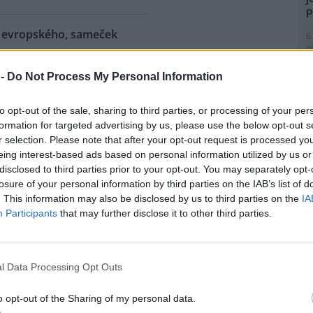
p
ra evropského, sameček
6
p
R
p
 -
Do Not Process My Personal Information
eňské zoologické zahradě se
l
ilo 18. mládě zubra
to opt-out of the sale, sharing to third parties, or processing of your per
ského od roku 1997, kdy tato
formation for targeted advertising by us, please use the below opt-out s
ubry chová. Sameček dostal
r selection. Please note that after your opt-out request is processed y
 Onzu. Stádo má teď pět
eing interest-based ads based on personal information utilized by us or
tin Vobruba. Pro tento nedávno
1
disclosed to third parties prior to your opt-out. You may separately opt-
Evropy je vedena nejstarší
(
losure of your personal information by third parties on the IAB’s list of
o byla vydána nová za rok
H
. This information may also be disclosed by us to third parties on the
IA
p
Participants
that may further disclose it to other third parties.
a
1
 zemřel při průzkumném
(
P
l Data Processing Opt Outs
e: 1
le
)
nické propasti, nejhlubší
o opt-out of the Sharing of my personal data.
ené jeskyni na světě, zemřel
1