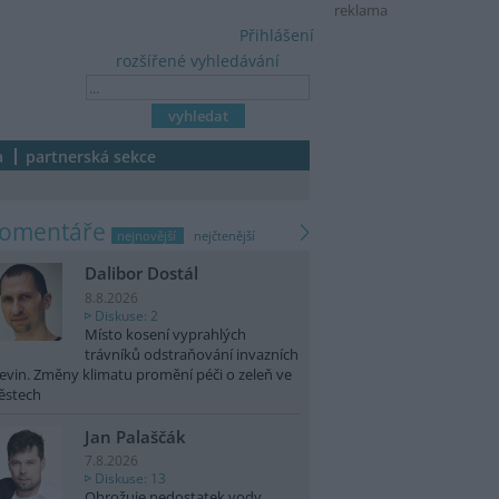
reklama
Přihlášení
rozšířené vyhledávání
a
partnerská sekce
komentáře
nejnovější
nejčtenější
Dalibor Dostál
8.8.2026
Diskuse: 2
Místo kosení vyprahlých
trávníků odstraňování invazních
evin. Změny klimatu promění péči o zeleň ve
ěstech
Jan Palaščák
7.8.2026
Diskuse: 13
Ohrožuje nedostatek vody