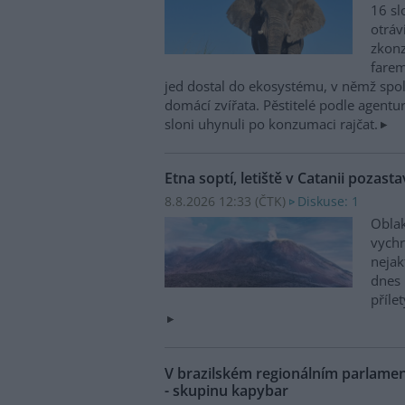
16 sl
otráv
zkonz
farem
jed dostal do ekosystému, v němž spolu
domácí zvířata. Pěstitelé podle agentur
sloni uhynuli po konzumaci rajčat.
Etna soptí, letiště v Catanii pozasta
8.8.2026 12:33 (
ČTK
)
Diskuse: 1
Oblak
vychr
nejak
dnes 
příle
V brazilském regionálním parlame
- skupinu kapybar