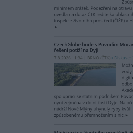
Způso
minimem srážek. Podezření na otravu 
uvedla na dotaz ČTK ředitelka oblastn
inspekce životního prostředí (ČIŽP) v 
CzechGlobe bude s Povodím Moravy
řešení potíží na Dyji
7.8.2026 11:34 | BRNO (
ČTK
)
Diskuse: 
Možn
vody 
digit
odbor
Akade
spolupráci se státním podnikem Povo
nyní zejména v dolní části Dyje. Na p
nádrží Nové Mlýny uhynuly ryby kvůli 
způsobenému přemnožením sinic.
Ministerstvo životního prostředí a