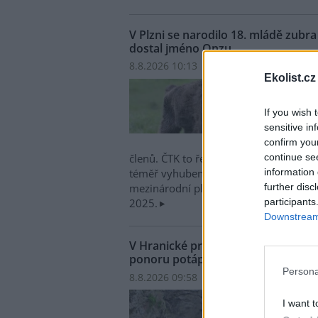
V Plzni se narodilo 18. mládě zub
dostal jméno Onzu
8.8.2026 10:13 | PLZEŇ (
ČTK
)
Ekolist.cz
V plz
narod
If you wish 
evrop
sensitive in
zoo z
confirm you
jméno
continue se
členů. ČTK to řekl mluvčí zahrady Mar
information 
téměř vyhubený druh největšího savce 
further disc
mezinárodní plemenná kniha a nedávn
participants
2025.
Downstream 
V Hranické propasti na Přerovsku
ponoru potápěč
Persona
8.8.2026 09:58 | HRANICE (
ČTK
)
Diskus
V Hra
I want t
zatop