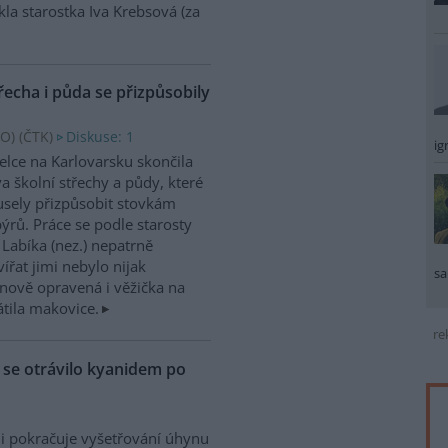
kla starostka Iva Krebsová (za
řecha i půda se přizpůsobily
O) (
ČTK
)
Diskuse: 1
ig
elce na Karlovarsku skončila
a školní střechy a půdy, které
sely přizpůsobit stovkám
ýrů. Práce se podle starosty
 Labíka (nez.) nepatrně
ířat jimi nebylo nijak
sa
nově opravená i věžička na
átila makovice.
re
ů se otrávilo kyanidem po
i pokračuje vyšetřování úhynu