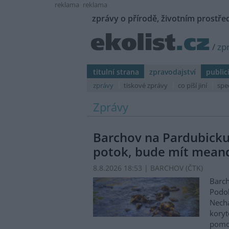
reklama
reklama
zprávy o přírodě, životním prostřed
/
zp
titulní strana
zpravodajství
public
zprávy
tiskové zprávy
co píší jiní
spe
Zprávy
Barchov na Pardubicku
potok, bude mít mean
8.8.2026 18:53 | BARCHOV (
ČTK
)
Barch
Podol
Nechá
koryt
pomo