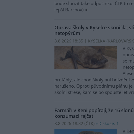
bude sloužit také odpočinku. ČTK to ře
lepší Barchov).
Oprava školy v Kyselce skončila, st
netopýrům
8.8.2026 18:35 | KYSELKA (KARLOVARSK
V Kys
oprav
se mu
netop
Aleše
protáhly, ale chod školy ani hnízdění zv
narušeno. Oproti původnímu plánu je 
školní střeše, kam se po spoustě let vr
Farmáři v Keni popírají, že 16 slon
konzumaci rajčat
8.8.2026 18:32 (
ČTK
)
Diskuse: 1
V Ken