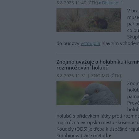
8.8.2026 11:40 (
ČTK
)
Diskuse: 1
V bra
musel
parla
co bu
Skupi
do budovy
vstoupila
hlavním vchodem,
Znojmo uvažuje o holubníku i krmiv
rozmnožování holubů
8.8.2026 11:31 | ZNOJMO (
ČTK
)
Znojm
holub
památ
Prově
holub
holubů s přídavkem látky proti rozm
mají různá evropská města zkušenosti.
Koudely (ODS) je třeba k úspěšné regu
kombinovat více metod.