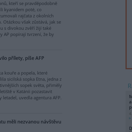
onů, kteří se pravděpodobně
ili kyanidem poté, co
umovali rajčata z okolních
. Otázkou však zůstává, jak se
 s divokou zvěří žijí také
y AP popírají tvrzení, že by
vilo přílety, píše AFP
a kouře a popela, které
lila sicilská sopka Etna, jedna z
tivnějších sopek světa, přiměly
letiště v Katánii pozastavit
M
ty letadel, uvedla agentura AFP.
a
p
4
ntu měli nezvanou návštěvu
D