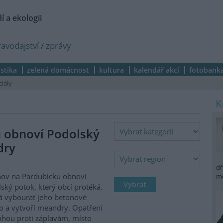
í a ekologii
ravodajství
/
zprávy
istika
zelená domácnost
kultura
kalendář akcí
fotobank
ciály
 obnoví Podolský
dry
dř
ov na Pardubicku obnoví
m
ský potok, který obcí protéká.
 vybourat jeho betonové
o a vytvoří meandry. Opatření
hou proti záplavám, místo