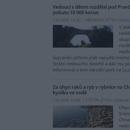
Vedoucí s dětmi rozdělal pod Prav
pokutu 10 000 korun
7.8.2026 14:20 | HŘENSKO (
ČTK
)
Disku
V jes
nedal
skupi
rozdě
neuha
Švýcarsko přitom platí nejvyšší možný 
Strážci vedoucího dostihli a dali mu p
Informoval o tom národní park na
fac
Za úhyn raků a ryb v rybníce na 
kyslíku ve vodě
7.8.2026 14:05 | CTĚTÍN (
ČTK
)
Diskuse:
Úhyn 
Vrano
Chru
nedos