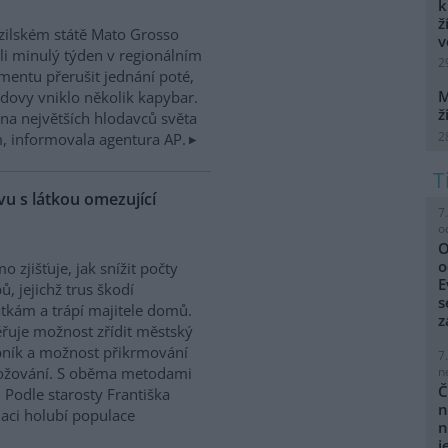
k
ž
zilském státě Mato Grosso
v
i minulý týden v regionálním
2
mentu přerušit jednání poté,
M
dovy vniklo několik kapybar.
ž
na největších hlodavců světa
2
 informovala agentura AP.
u s látkou omezující
7
o
O
o
o zjišťuje, jak snížit počty
E
ů, jejichž trus škodí
s
kám a trápí majitele domů.
z
řuje možnost zřídit městský
ník a možnost přikrmování
7
n
nožování. S oběma metodami
Č
 Podle starosty Františka
n
laci holubí populace
n
j