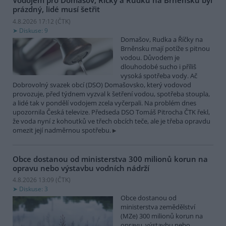
Vodojem pro Domašov, Říčky a Rudku na Brněnsku byl
prázdný, lidé musí šetřit
4.8.2026 17:12 (
ČTK
)
Diskuse: 9
Domašov, Rudka a Říčky na
Brněnsku mají potíže s pitnou
vodou. Důvodem je
dlouhodobé sucho i příliš
vysoká spotřeba vody. Ač
Dobrovolný svazek obcí (DSO) Domašovsko, který vodovod
provozuje, před týdnem vyzval k šetření vodou, spotřeba stoupla,
a lidé tak v pondělí vodojem zcela vyčerpali. Na problém dnes
upozornila Česká televize. Předseda DSO Tomáš Pitrocha ČTK řekl,
že voda nyní z kohoutků ve třech obcích teče, ale je třeba opravdu
omezit její nadměrnou spotřebu.
Obce dostanou od ministerstva 300 milionů korun na
opravu nebo výstavbu vodních nádrží
4.8.2026 13:09 (
ČTK
)
Diskuse: 3
Obce dostanou od
ministerstva zemědělství
(MZe) 300 milionů korun na
opravu, výstavbu nebo