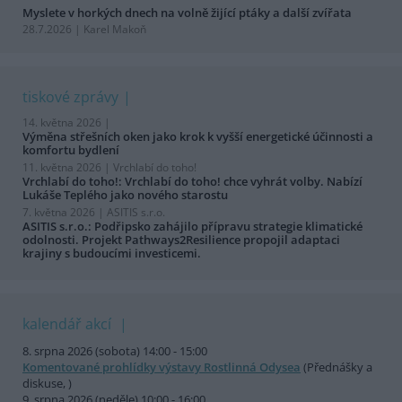
Myslete v horkých dnech na volně žijící ptáky a další zvířata
28.7.2026 | Karel Makoň
tiskové zprávy
14. května 2026 |
Výměna střešních oken jako krok k vyšší energetické účinnosti a
komfortu bydlení
11. května 2026 |
Vrchlabí do toho!
Vrchlabí do toho!: Vrchlabí do toho! chce vyhrát volby. Nabízí
Lukáše Teplého jako nového starostu
7. května 2026 |
ASITIS s.r.o.
ASITIS s.r.o.: Podřipsko zahájilo přípravu strategie klimatické
odolnosti. Projekt Pathways2Resilience propojil adaptaci
krajiny s budoucími investicemi.
kalendář akcí
8. srpna 2026 (sobota) 14:00 - 15:00
Komentované prohlídky výstavy Rostlinná Odysea
(Přednášky a
diskuse, )
9. srpna 2026 (neděle) 10:00 - 16:00