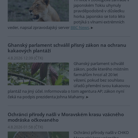
japonském Tokiu uhynuly
pravděpodobně v důsledku
horka. Japonsko se toto léto
potýká s vlnami extrémních
veder, napsal zpravodajský server
BBC News
.
Ghanský parlament schválil přísný zákon na ochranu
kakaových plantáží
4.8.2026 12:39 (
ČTK
)
Ghanský parlament schválil
zákon, podle kterého místním
farmářům hrozí až 20 let
vězení, pokud bez souhlasu
úřadů přemění svou kakaovou
plantáž na jiný účel. Informovala o tom agentura AP; zákon nyní
čeká na podpis prezidenta Johna Mahamy.
Ochránci přírody našli v Moravském krasu vzácného
modráska očkovaného
4.8.2026 01:58 (
ČTK
)
Ochránci přírody našli v CHKO