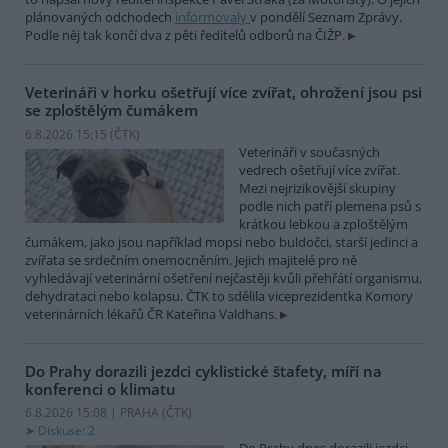
plánovaných odchodech
informovaly
v pondělí Seznam Zprávy.
Podle něj tak končí dva z pěti ředitelů odborů na ČIŽP.
Veterináři v horku ošetřují více zvířat, ohrožení jsou psi
se zploštělým čumákem
6.8.2026 15:15 (
ČTK
)
Veterináři v současných
vedrech ošetřují více zvířat.
Mezi nejrizikovější skupiny
podle nich patří plemena psů s
krátkou lebkou a zploštělým
čumákem, jako jsou například mopsi nebo buldočci, starší jedinci a
zvířata se srdečním onemocněním. Jejich majitelé pro ně
vyhledávají veterinární ošetření nejčastěji kvůli přehřátí organismu,
dehydrataci nebo kolapsu. ČTK to sdělila viceprezidentka Komory
veterinárních lékařů ČR Kateřina Valdhans.
Do Prahy dorazili jezdci cyklistické štafety, míří na
konferenci o klimatu
6.8.2026 15:08 | PRAHA (
ČTK
)
Diskuse: 2