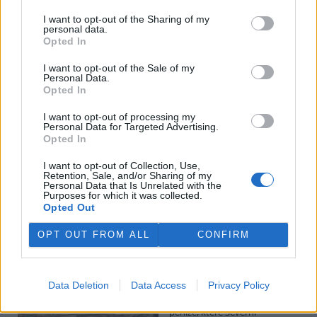
I want to opt-out of the Sharing of my
personal data.
Potok Bylanka v Pardubicích vyschl. Městský obvod
Opted In
chce, aby Povodí Labe vyčistilo koryto
5.8.2026 10:26 | PARDUBICE (
ČTK
)
I want to opt-out of the Sale of my
Diskuse: 1
Personal Data.
Potok Bylanka v Pardubicích v
Opted In
důsledku dlouhodobě nízkých
průtoků a suchého počasí
I want to opt-out of processing my
Personal Data for Targeted Advertising.
vyschl. Městský obvod VI chce
Opted In
využít období bez vody k
vyčištění koryta, a obrátil se proto se žádostí na správce toku,
I want to opt-out of Collection, Use,
Povodí Labe. Organizace ale požadavek odmítla s tím, že údržbu
Retention, Sale, and/or Sharing of my
dělala už v červnu a další zásah v tuto chvíli neplánuje, zjistila ČTK.
Personal Data that Is Unrelated with the
Purposes for which it was collected.
Opted Out
Červený chce peníze ušetřené za rekultivaci rozdělit
OPT OUT FROM ALL
CONFIRM
obcím podle původní dohody
5.8.2026 01:29 (
ČTK
)
Diskuse: 2
Data Deletion
Data Access
Privacy Policy
Ministr životního prostředí
Igor Červený (Motoristé) chce
peníze, které Severní