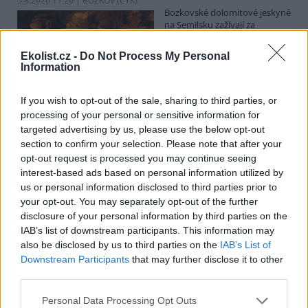
5.8.2026 11:20 | BOZKOV (
ČTK
)
Bozkovské dolomitové jeskyně
na Semilsku zažívají za
současných tropických teplot
nečekaný nápor. Jde sice o
Ekolist.cz -
Do Not Process My Personal
jedno z nejchladnějších míst v
Information
Libereckém kraji, které má stálou teplotu mezi 7,5 až devíti stupni
Celsia, přesto v minulosti podle vedoucího Bozkovských jeskyní
Dušana Milky k nim lidé přicházeli spíše v době, když bylo nevlídno.
If you wish to opt-out of the sale, sharing to third parties, or
processing of your personal or sensitive information for
targeted advertising by us, please use the below opt-out
section to confirm your selection. Please note that after your
V pěti zemích Amazonie zatkli stovky lidí kvůli
opt-out request is processed you may continue seeing
environmentální kriminalitě
interest-based ads based on personal information utilized by
5.8.2026 10:34 | BOGOTÁ (
ČTK
)
us or personal information disclosed to third parties prior to
Policisté v pěti zemích ležících
your opt-out. You may separately opt-out of the further
v Amazonii pozatýkali stovky
lidí a zabavili dřevo, minerály i
disclosure of your personal information by third parties on the
zvířata v hodnotě přes 280
IAB’s list of downstream participants. This information may
milionů dolarů (kolem 5,9
also be disclosed by us to third parties on the
IAB’s List of
miliard korun) při jednom z největších koordinovaných zásahů
Downstream Participants
that may further disclose it to other
proti environmentální kriminalitě v největším deštném pralese
third parties.
světa. Napsala to agentura AP, podle níž se do operace nazvané
Zelený štít 2026 zapojily Bolívie, Brazílie, Kolumbie, Ekvádor a Peru.
Personal Data Processing Opt Outs