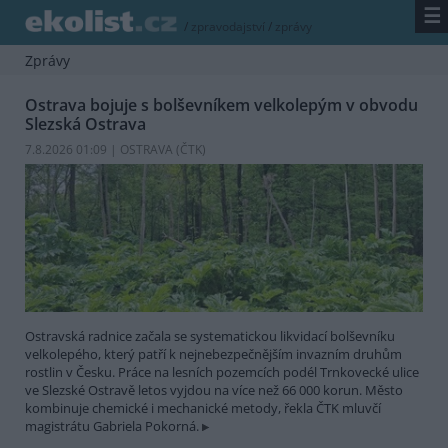
☰
/
zpravodajství
/
zprávy
Zprávy
Ostrava bojuje s bolševníkem velkolepým v obvodu
Slezská Ostrava
7.8.2026 01:09 | OSTRAVA (
ČTK
)
Ostravská radnice začala se systematickou likvidací bolševníku
velkolepého, který patří k nejnebezpečnějším invazním druhům
rostlin v Česku. Práce na lesních pozemcích podél Trnkovecké ulice
ve Slezské Ostravě letos vyjdou na více než 66 000 korun. Město
kombinuje chemické i mechanické metody, řekla ČTK mluvčí
magistrátu Gabriela Pokorná.