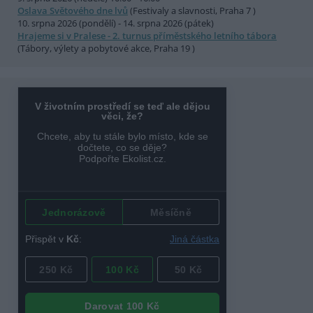
Oslava Světového dne lvů
(Festivaly a slavnosti, Praha 7 )
10. srpna 2026 (pondělí) - 14. srpna 2026 (pátek)
Hrajeme si v Pralese - 2. turnus příměstského letního tábora
(Tábory, výlety a pobytové akce, Praha 19 )