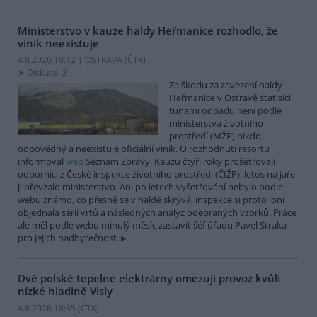
Ministerstvo v kauze haldy Heřmanice rozhodlo, že
viník neexistuje
4.8.2026 19:12 | OSTRAVA (
ČTK
)
Diskuse: 2
Za škodu za zavezení haldy
Heřmanice v Ostravě statisíci
tunami odpadu není podle
ministerstva životního
prostředí (MŽP) nikdo
odpovědný a neexistuje oficiální viník. O rozhodnutí resortu
informoval
web
Seznam Zprávy. Kauzu čtyři roky prošetřovali
odborníci z České inspekce životního prostředí (ČIŽP), letos na jaře
ji převzalo ministerstvo. Ani po letech vyšetřování nebylo podle
webu známo, co přesně se v haldě skrývá, inspekce si proto loni
objednala sérii vrtů a následných analýz odebraných vzorků. Práce
ale měl podle webu minulý měsíc zastavit šéf úřadu Pavel Straka
pro jejich nadbytečnost.
Dvě polské tepelné elektrárny omezují provoz kvůli
nízké hladině Visly
4.8.2026 18:35 (
ČTK
)