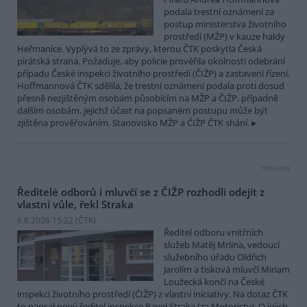
podala trestní oznámení za
postup ministerstva životního
prostředí (MŽP) v kauze haldy
Heřmanice. Vyplývá to ze zprávy, kterou ČTK poskytla Česká
pirátská strana. Požaduje, aby policie prověřila okolnosti odebrání
případu České inspekci životního prostředí (ČIŽP) a zastavení řízení.
Hoffmannová ČTK sdělila, že trestní oznámení podala proti dosud
přesně nezjištěným osobám působícím na MŽP a ČIŽP, případně
dalším osobám, jejichž účast na popsaném postupu může být
zjištěna prověřováním. Stanovisko MŽP a ČIŽP ČTK shání.
reklama
Ředitelé odborů i mluvčí se z ČIŽP rozhodli odejít z
vlastní vůle, řekl Straka
6.8.2026 15:22 (
ČTK
)
Ředitel odboru vnitřních
služeb Matěj Mrlina, vedoucí
služebního úřadu Oldřich
Jarolím a tisková mluvčí Miriam
Loužecká končí na České
inspekci životního prostředí (ČIŽP) z vlastní iniciativy. Na dotaz ČTK
to napsal nový ředitel inspekce Pavel Straka (za Motoristy). O jejich