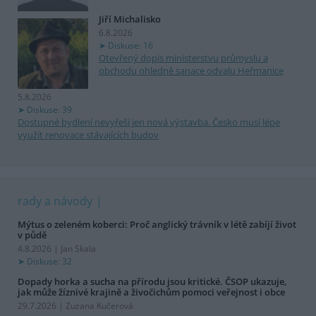
Jiří Michalisko
6.8.2026
Diskuse: 16
Otevřený dopis ministerstvu průmyslu a
obchodu ohledně sanace odvalu Heřmanice
5.8.2026
Diskuse: 39
Dostupné bydlení nevyřeší jen nová výstavba. Česko musí lépe
využít renovace stávajících budov
rady a návody
Mýtus o zeleném koberci: Proč anglický trávník v létě zabíjí život
v půdě
4.8.2026 | Jan Skala
Diskuse: 32
Dopady horka a sucha na přírodu jsou kritické. ČSOP ukazuje,
jak může žíznivé krajině a živočichům pomoci veřejnost i obce
29.7.2026 | Zuzana Kučerová