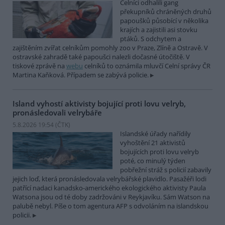
Celníci odhalili gang
překupníků chráněných druhů
papoušků působící v několika
krajích a zajistili asi stovku
ptáků. S odchytem a
zajištěním zvířat celníkům pomohly zoo v Praze, Zlíně a Ostravě. V
ostravské zahradě také papoušci nalezli dočasné útočiště. V
tiskové zprávě na
webu
celníků to oznámila mluvčí Celní správy ČR
Martina Kaňková. Případem se zabývá policie.
Island vyhostí aktivisty bojující proti lovu velryb,
pronásledovali velrybáře
5.8.2026 19:54 (
ČTK
)
Islandské úřady nařídily
vyhoštění 21 aktivistů
bojujících proti lovu velryb
poté, co minulý týden
pobřežní stráž s policií zabavily
jejich loď, která pronásledovala velrybářské plavidlo. Pasažéři lodi
patřící nadaci kanadsko-amerického ekologického aktivisty Paula
Watsona jsou od té doby zadržováni v Reykjavíku. Sám Watson na
palubě nebyl. Píše o tom agentura AFP s odvoláním na islandskou
policii.