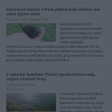
Záchranná stanice v Praze přijímá kvůli vedrům více
volně žijících zvířat
5.8.2026 17:40 | PRAHA (
ČTK
)
Kvůli vysokým letním
teplotám pracovníci pražské
záchranné stanice pro volně
žijící živočichy přijímají více
zvířat, nejčastěji
dehydratovaná a vysílená mláďata ptáků nebo veverek. ČTK to
sdělila mluvčí stanice Petra Fišerová. Během současné vlny veder
stanice denně ošetří desítky živočichů, při první letošní vlně horka
jich za jeden týden přijali rekordních 578.
V rybnících Rybářství Třeboň vyschla třetina vody,
nejvíce v historii firmy
5.8.2026 15:42 (
ČTK
)
Diskuse: 1
V rybnících Rybářství Třeboň,
které hospodaří na 8000
hektarech vodní plochy, chybí
více než třetina vody. Oproti
běžnému zdržovaném objemu