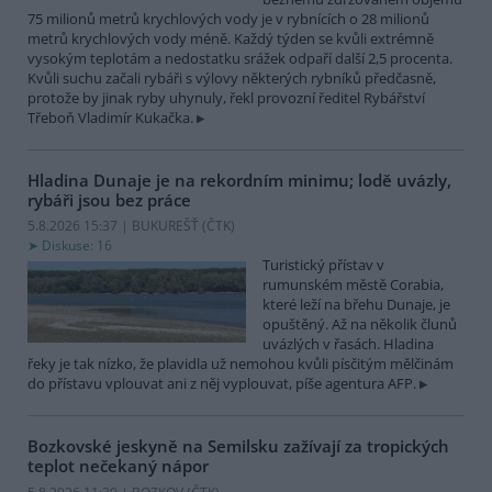
75 milionů metrů krychlových vody je v rybnících o 28 milionů
metrů krychlových vody méně. Každý týden se kvůli extrémně
vysokým teplotám a nedostatku srážek odpaří další 2,5 procenta.
Kvůli suchu začali rybáři s výlovy některých rybníků předčasně,
protože by jinak ryby uhynuly, řekl provozní ředitel Rybářství
Třeboň Vladimír Kukačka.
Hladina Dunaje je na rekordním minimu; lodě uvázly,
rybáři jsou bez práce
5.8.2026 15:37 | BUKUREŠŤ (
ČTK
)
Diskuse: 16
Turistický přístav v
rumunském městě Corabia,
které leží na břehu Dunaje, je
opuštěný. Až na několik člunů
uvázlých v řasách. Hladina
řeky je tak nízko, že plavidla už nemohou kvůli písčitým mělčinám
do přístavu vplouvat ani z něj vyplouvat, píše agentura AFP.
Bozkovské jeskyně na Semilsku zažívají za tropických
teplot nečekaný nápor