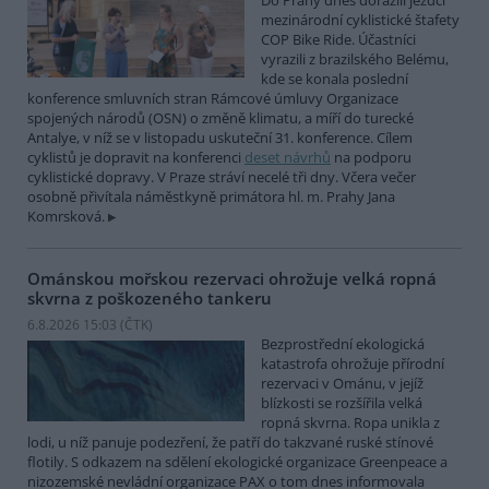
Do Prahy dnes dorazili jezdci
mezinárodní cyklistické štafety
COP Bike Ride. Účastníci
vyrazili z brazilského Belému,
kde se konala poslední
konference smluvních stran Rámcové úmluvy Organizace
spojených národů (OSN) o změně klimatu, a míří do turecké
Antalye, v níž se v listopadu uskuteční 31. konference. Cílem
cyklistů je dopravit na konferenci
deset návrhů
na podporu
cyklistické dopravy. V Praze stráví necelé tři dny. Včera večer
osobně přivítala náměstkyně primátora hl. m. Prahy Jana
Komrsková.
Ománskou mořskou rezervaci ohrožuje velká ropná
skvrna z poškozeného tankeru
6.8.2026 15:03 (
ČTK
)
Bezprostřední ekologická
katastrofa ohrožuje přírodní
rezervaci v Ománu, v jejíž
blízkosti se rozšířila velká
ropná skvrna. Ropa unikla z
lodi, u níž panuje podezření, že patří do takzvané ruské stínové
flotily. S odkazem na sdělení ekologické organizace Greenpeace a
nizozemské nevládní organizace PAX o tom dnes informovala