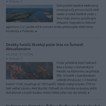
Diskuse: 4
Dvě polské tepelné elektrárny
omezují svůj provoz kvůli vlně
veder a nízké hladině vody v
řece Visle, kterou používají k
chlazení. Napsala to tisková
agentura
PAP
, podle níž k tomuto kroku přistoupily elektrárny
Kozienice a Polaniec.
Desítky hasičů likvidují požár lesa na Šumavě
Aktualizováno
4.8.2026 17:13 (
ČTK
)
Diskuse: 2
Požár přibližně šesti hektarů
lesa a louky u šumavských
Nezdic na Klatovsku se přestal
šířit. Vrtulník s bambivakem
odletěl zhruba po 1,5 hodině
kolem 17:00. Zasahuje až 150 hasičů. Nikdo nebyl zraněn. ČTK to
řekl velitel zásahu Aleš Bucifal. Odhadl, že ohniska se budou ještě
dohašovat a hasiči budou místo hlídat přes noc do středy.