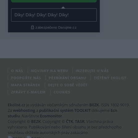
O NÁS
NOVINKY NA WEBU
INZERUJTE U NÁS
PODPOŘTE NÁS
PŘEBÍRÁNÍ OBSAHU
TIŠTĚNÝ EKOLIST
MAPA STRÁNEK
DEJTE O SOBĚ VĚDĚT
ZPRÁVY E-MAILEM
COOKIES
Ekolist.cz
je vydáván občanským sdružením
BEZK
. ISSN 1802-9019.
Za
webhosting
a
publikační systém TOOLKIT
děkujeme
Ecn
studiu
. Navštivte
Ecomonitor
.
Copyright ©
BEZK
. Copyright ©
ČTK
,
TASR
. Všechna práva
vyhrazena. Publikování nebo šíření obsahu je bez předchozího
souhlasu držitele autorských práv zakázáno.