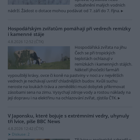
odbahnění malých vodních
nádrží. Žádost o dotace mohou podávat od 7. září do 7. října.
Hospodářským zvířatům pomáhají při vedrech remízky
i kamenné stáje
4.8.2026 12:52 (
ČTK
)
Hospodářská zvířata na jihu
Čech se při tropických
teplotách ochlazují v
remízkách i kamenných stájích.
Někteří jihočeští farmáři
vypouštějí krávy, ovce či koně na pastviny v noci a v největších
vedrech je nechávají uvnitř chladnějších budov. Kvůli suchu
neroste na loukách tráva a zemědělci musí dobytek přikrmovat
zásobami sena na zimu. Vysychají zdroje vody a rostou náklady na
její dopravu i na elektřinu na ochlazování zvířat, zjistila ČTK.
V Japonsku, které bojuje s extrémními vedry, uhynuly
tři lvice, píše BBC News
4.8.2026 12:42 (
ČTK
)
Diskuse: 2
Tři lvice v zoologické zahradě v