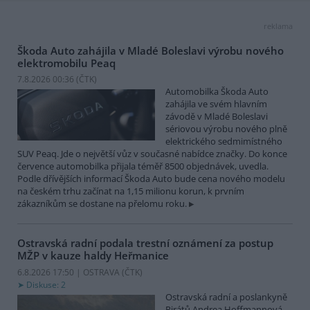
reklama
Škoda Auto zahájila v Mladé Boleslavi výrobu nového
elektromobilu Peaq
7.8.2026 00:36 (
ČTK
)
Automobilka Škoda Auto
zahájila ve svém hlavním
závodě v Mladé Boleslavi
sériovou výrobu nového plně
elektrického sedmimístného
SUV Peaq. Jde o největší vůz v současné nabídce značky. Do konce
července automobilka přijala téměř 8500 objednávek, uvedla.
Podle dřívějších informací Škoda Auto bude cena nového modelu
na českém trhu začínat na 1,15 milionu korun, k prvním
zákazníkům se dostane na přelomu roku.
Ostravská radní podala trestní oznámení za postup
MŽP v kauze haldy Heřmanice
6.8.2026 17:50 | OSTRAVA (
ČTK
)
Diskuse: 2
Ostravská radní a poslankyně
Pirátů Andrea Hoffmannová