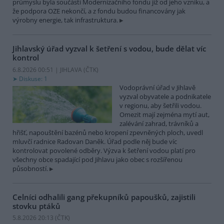
průmyslu byla součástí Modernizačního fondu již od jeho vzniku, a
že podpora OZE nekončí, a z fondu budou financovány jak
výrobny energie, tak infrastruktura.
Jihlavský úřad vyzval k šetření s vodou, bude dělat víc
kontrol
6.8.2026 00:51 | JIHLAVA (
ČTK
)
Diskuse: 1
Vodoprávní úřad v Jihlavě
vyzval obyvatele a podnikatele
v regionu, aby šetřili vodou.
Omezit mají zejména mytí aut,
zalévání zahrad, trávníků a
hřišť, napouštění bazénů nebo kropení zpevněných ploch, uvedl
mluvčí radnice Radovan Daněk. Úřad podle něj bude víc
kontrolovat povolené odběry. Výzva k šetření vodou platí pro
všechny obce spadající pod Jihlavu jako obec s rozšířenou
působností.
Celníci odhalili gang překupníků papoušků, zajistili
stovku ptáků
5.8.2026 20:13 (
ČTK
)