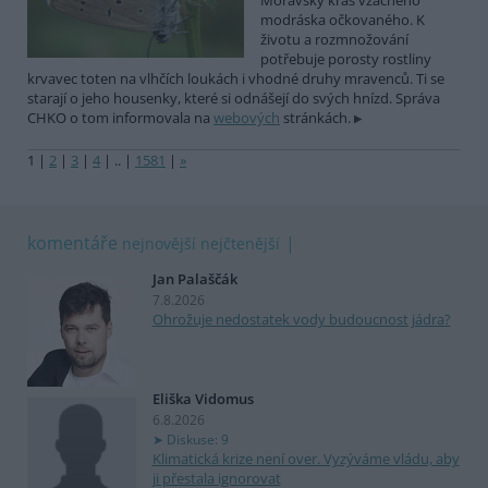
Moravský kras vzácného
modráska očkovaného. K
životu a rozmnožování
potřebuje porosty rostliny
krvavec toten na vlhčích loukách i vhodné druhy mravenců. Ti se
starají o jeho housenky, které si odnášejí do svých hnízd. Správa
CHKO o tom informovala na
webových
stránkách.
1
|
2
|
3
|
4
|
..
|
1581
|
»
komentáře
nejnovější
nejčtenější
Jan Palaščák
7.8.2026
Ohrožuje nedostatek vody budoucnost jádra?
Eliška Vidomus
6.8.2026
Diskuse: 9
Klimatická krize není over. Vyzýváme vládu, aby
ji přestala ignorovat