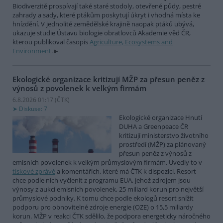
Biodiverzitě prospívají také staré stodoly, otevřené půdy, pestré
zahrady a sady, které ptákům poskytují úkryt i vhodná místa ke
hnízdění. V jednolité zemědělské krajině naopak ptáků ubývá,
ukazuje studie Ústavu biologie obratlovců Akademie věd ČR,
kterou publikoval časopis
Agriculture, Ecosystems and
Environment
.
Ekologické organizace kritizují MŽP za přesun peněz z
výnosů z povolenek k velkým firmám
6.8.2026 01:17 (
ČTK
)
Diskuse: 7
Ekologické organizace Hnutí
DUHA a Greenpeace ČR
kritizují ministerstvo životního
prostředí (MŽP) za plánovaný
přesun peněz z výnosů z
emisních povolenek k velkým průmyslovým firmám. Uvedly to v
tiskové zprávě
a komentářích, které má ČTK k dispozici. Resort
chce podle nich vyčlenit z programu EUA, jehož zdrojem jsou
výnosy z aukcí emisních povolenek, 25 miliard korun pro největší
průmyslové podniky. K tomu chce podle ekologů resort snížit
podporu pro obnovitelné zdroje energie (OZE) o 15,5 miliardy
korun. MŽP v reakci ČTK sdělilo, že podpora energeticky náročného