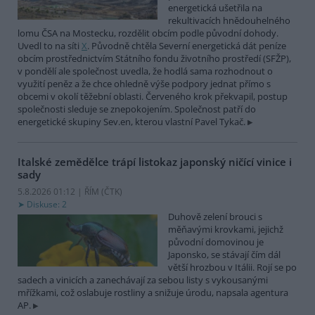
energetická ušetřila na
rekultivacích hnědouhelného
lomu ČSA na Mostecku, rozdělit obcím podle původní dohody.
Uvedl to na síti
X
. Původně chtěla Severní energetická dát peníze
obcím prostřednictvím Státního fondu životního prostředí (SFŽP),
v pondělí ale společnost uvedla, že hodlá sama rozhodnout o
využití peněz a že chce ohledně výše podpory jednat přímo s
obcemi v okolí těžební oblasti. Červeného krok překvapil, postup
společnosti sleduje se znepokojením. Společnost patří do
energetické skupiny Sev.en, kterou vlastní Pavel Tykač.
Italské zemědělce trápí listokaz japonský ničící vinice i
sady
5.8.2026 01:12 | ŘÍM (
ČTK
)
Diskuse: 2
Duhově zelení brouci s
měňavými krovkami, jejichž
původní domovinou je
Japonsko, se stávají čím dál
větší hrozbou v Itálii. Rojí se po
sadech a vinicích a zanechávají za sebou listy s vykousanými
mřížkami, což oslabuje rostliny a snižuje úrodu, napsala agentura
AP.