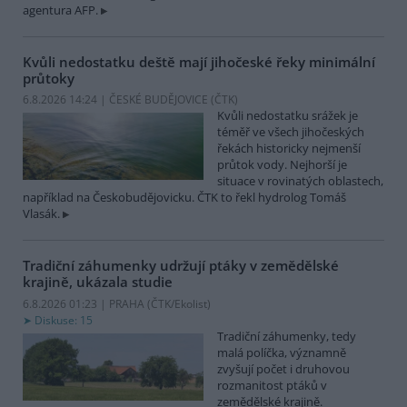
agentura AFP.
Kvůli nedostatku deště mají jihočeské řeky minimální
průtoky
6.8.2026 14:24 | ČESKÉ BUDĚJOVICE (
ČTK
)
Kvůli nedostatku srážek je
téměř ve všech jihočeských
řekách historicky nejmenší
průtok vody. Nejhorší je
situace v rovinatých oblastech,
například na Českobudějovicku. ČTK to řekl hydrolog Tomáš
Vlasák.
Tradiční záhumenky udržují ptáky v zemědělské
krajině, ukázala studie
6.8.2026 01:23 | PRAHA (
ČTK/Ekolist
)
Diskuse: 15
Tradiční záhumenky, tedy
malá políčka, významně
zvyšují počet i druhovou
rozmanitost ptáků v
zemědělské krajině.