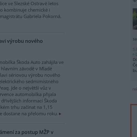
ice ve Slezské Ostravě letos
to kombinuje chemické i
magistrátu Gabriela Pokorná.
sa
lavi výrobu nového
5.
Do
obilka Škoda Auto zahájila ve
Če
 hlavním závodě v Mladé
b
lavi sériovou výrobu nového
elektrického sedmimístného
eaq. Jde o největší vůz v
re
rvence automobilka přijala
dřívějších informací Škoda
kém trhu začínat na 1,15
e dostane na přelomu roku.
námení za postup MŽP v