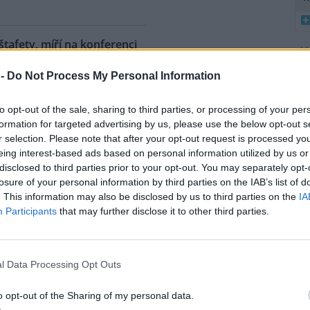
 štafety, míří na konferenci
8
 2
 -
Do Not Process My Personal Information
K
ahy dnes dorazili jezdci
O
árodní cyklistické štafety COP
to opt-out of the sale, sharing to third parties, or processing of your per
Ride. Účastníci vyrazili z
9
formation for targeted advertising by us, please use the below opt-out s
O
lského Belému, kde se konala
r selection. Please note that after your opt-out request is processed y
s
dní konference smluvních
eing interest-based ads based on personal information utilized by us or
ojených národů (OSN) o změně
disclosed to third parties prior to your opt-out. You may separately opt-
1
íž se v listopadu uskuteční 31.
(
losure of your personal information by third parties on the IAB’s list of
 na konferenci
deset návrhů
na
H
. This information may also be disclosed by us to third parties on the
IA
p
ráví necelé tři dny. Včera
Participants
that may further disclose it to other third parties.
a
mátora hl. m. Prahy Jana
l Data Processing Opt Outs
uje velká ropná skvrna z
o opt-out of the Sharing of my personal data.