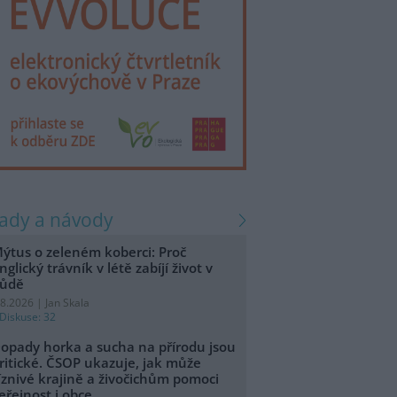
rady a návody
ýtus o zeleném koberci: Proč
nglický trávník v létě zabíjí život v
ůdě
.8.2026 | Jan Skala
Diskuse: 32
opady horka a sucha na přírodu jsou
ritické. ČSOP ukazuje, jak může
íznivé krajině a živočichům pomoci
eřejnost i obce