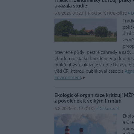
ukázala studie
6.8.2026 01:23 | PRAHA (
ČTK/Ekolist
)
D
Tradi
políč
druho
zeměd
prosp
otevřené půdy, pestré zahrady a sady, 
vhodná místa ke hnízdění. V jednolité
ptáků ubývá, ukazuje studie Ústavu b
věd ČR, kterou publikoval časopis
Agri
Environment
.
Ekologické organizace kritizují MŽ
z povolenek k velkým firmám
6.8.2026 01:17 (
ČTK
)
Diskuse: 9
Ekolo
a Gre
minis