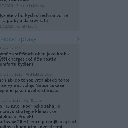
9.7.2026 | Zuzana Kučerová
yslete v horkých dnech na volně
ijící ptáky a další zvířata
8.7.2026 | Karel Makoň
tiskové zprávy
4. května 2026 |
ýměna střešních oken jako krok k
yšší energetické účinnosti a
omfortu bydlení
1. května 2026 |
Vrchlabí do toho!
rchlabí do toho!: Vrchlabí do toho!
hce vyhrát volby. Nabízí Lukáše
eplého jako nového starostu
. května 2026 |
ASITIS s.r.o.
SITIS s.r.o.: Podřipsko zahájilo
řípravu strategie klimatické
dolnosti. Projekt
athways2Resilience propojil adaptaci
rajiny s budoucími investicemi.