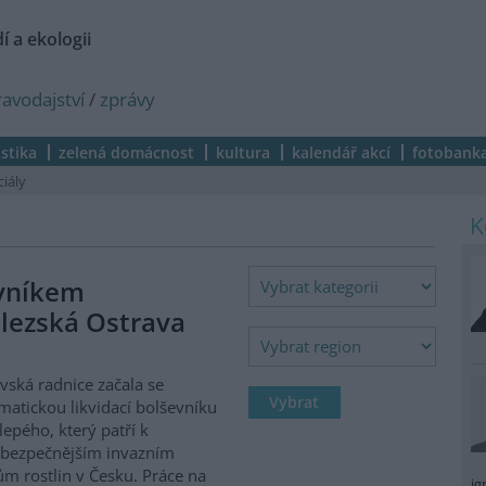
í a ekologii
ravodajství
/
zprávy
istika
zelená domácnost
kultura
kalendář akcí
fotobank
ciály
evníkem
lezská Ostrava
vská radnice začala se
matickou likvidací bolševníku
lepého, který patří k
ebezpečnějším invazním
m rostlin v Česku. Práce na
ig