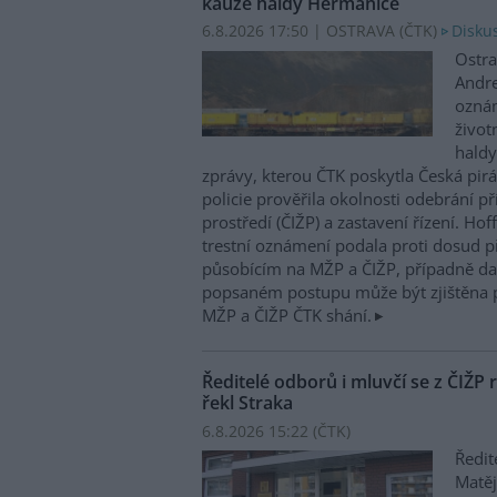
kauze haldy Heřmanice
6.8.2026 17:50 | OSTRAVA (
ČTK
)
Diskus
Ostra
Andre
oznám
život
haldy
zprávy, kterou ČTK poskytla Česká pirá
policie prověřila okolnosti odebrání p
prostředí (ČIŽP) a zastavení řízení. Ho
trestní oznámení podala proti dosud 
působícím na MŽP a ČIŽP, případně dal
popsaném postupu může být zjištěna 
MŽP a ČIŽP ČTK shání.
Ředitelé odborů i mluvčí se z ČIŽP r
řekl Straka
6.8.2026 15:22 (
ČTK
)
Ředit
Matěj