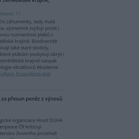
iskuse: 17
ční záhumenky, tedy malá
ka, významně zvyšují počet i
vou rozmanitost ptáků v
ělské krajině. Biodiverzitě
ívají také staré stodoly,
které ptákům poskytují úkryt i
 zemědělské krajině naopak
iologie obratlovců Akademie
culture, Ecosystems and
P za přesun peněz z výnosů
gické organizace Hnutí DUHA
enpeace ČR kritizují
terstvo životního prostředí