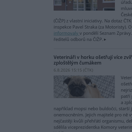
úřadu
mluvč
České
(ČIŽP) z vlastní iniciativy. Na dotaz ČT
inspekce Pavel Straka (za Motoristy).
informovaly
v pondělí Seznam Zprávy. 
ředitelů odborů na ČIŽP.
Veterináři v horku ošetřují více zví
zploštělým čumákem
6.8.2026 15:15 (
ČTK
)
Veter
ošetř
nejri
patří
a zpl
například mopsi nebo buldočci, starší j
onemocněním. Jejich majitelé pro ně vy
nejčastěji kvůli přehřátí organismu, d
sdělila viceprezidentka Komory veterin