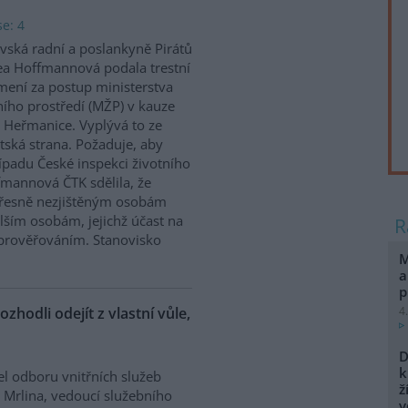
e: 4
vská radní a poslankyně Pirátů
a Hoffmannová podala trestní
ení za postup ministerstva
ního prostředí (MŽP) v kauze
 Heřmanice. Vyplývá to ze
tská strana. Požaduje, aby
řípadu České inspekci životního
ffmannová ČTK sdělila, že
přesně nezjištěným osobám
ším osobám, jejichž účast na
prověřováním. Stanovisko
M
a
p
ozhodli odejít z vlastní vůle,
4
D
k
el odboru vnitřních služeb
ž
 Mrlina, vedoucí služebního
v