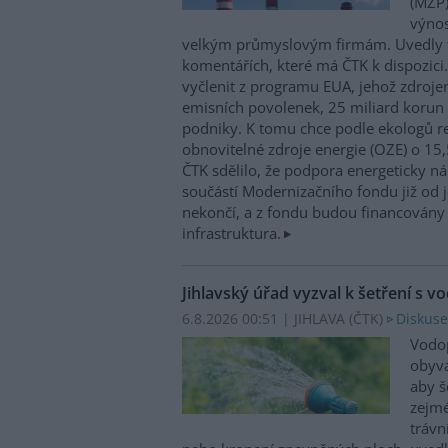
(MŽP)
výnos
velkým průmyslovým firmám. Uvedly 
komentářích, které má ČTK k dispozici.
vyčlenit z programu EUA, jehož zdroje
emisních povolenek, 25 miliard korun
podniky. K tomu chce podle ekologů re
obnovitelné zdroje energie (OZE) o 15,
ČTK sdělilo, že podpora energeticky 
součástí Modernizačního fondu již od 
nekončí, a z fondu budou financovány 
infrastruktura.
Jihlavský úřad vyzval k šetření s v
6.8.2026 00:51 | JIHLAVA (
ČTK
)
Diskuse
Vodop
obyva
aby š
zejmé
trávn