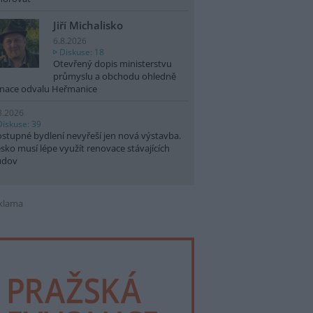
Jiří Michalisko
6.8.2026
Diskuse: 18
Otevřený dopis ministerstvu
průmyslu a obchodu ohledně
nace odvalu Heřmanice
8.2026
Diskuse: 39
stupné bydlení nevyřeší jen nová výstavba.
sko musí lépe využít renovace stávajících
udov
klama