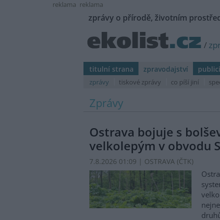
reklama
reklama
zprávy o přírodě, životním prostřed
/
zp
titulní strana
zpravodajství
public
zprávy
tiskové zprávy
co píší jiní
spe
Zprávy
Ostrava bojuje s bolš
velkolepým v obvodu S
7.8.2026 01:09 | OSTRAVA (
ČTK
)
Ostra
syste
velko
nejn
druhů