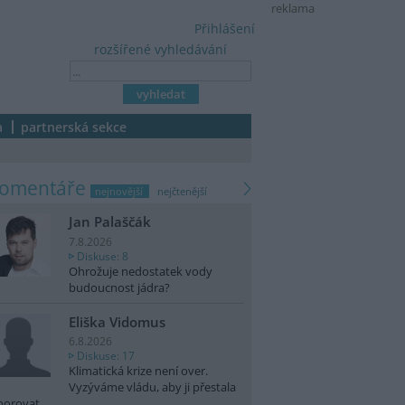
reklama
Přihlášení
rozšířené vyhledávání
a
partnerská sekce
komentáře
nejnovější
nejčtenější
Jan Palaščák
7.8.2026
Diskuse: 8
Ohrožuje nedostatek vody
budoucnost jádra?
Eliška Vidomus
6.8.2026
Diskuse: 17
Klimatická krize není over.
Vyzýváme vládu, aby ji přestala
norovat