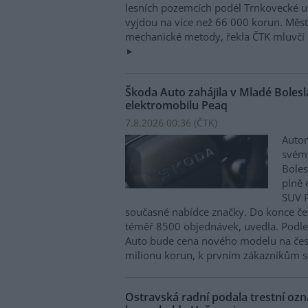
lesních pozemcích podél Trnkovecké ul
vyjdou na více než 66 000 korun. Měs
mechanické metody, řekla ČTK mluvčí 
Škoda Auto zahájila v Mladé Boles
elektromobilu Peaq
7.8.2026 00:36 (
ČTK
)
Autom
svém
Boles
plně 
SUV P
současné nabídce značky. Do konce če
téměř 8500 objednávek, uvedla. Podle 
Auto bude cena nového modelu na čes
milionu korun, k prvním zákazníkům s
Ostravská radní podala trestní oz