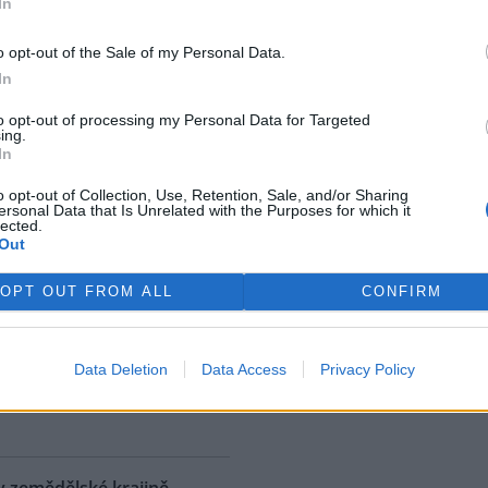
In
ostřední ekologická katastrofa
uje přírodní rezervaci v
o opt-out of the Sale of my Personal Data.
, v jejíž blízkosti se rozšířila
In
 ropná skvrna. Ropa unikla z
 u níž panuje podezření, že
to opt-out of processing my Personal Data for Targeted
ing.
. S odkazem na sdělení
In
izozemské nevládní organizace
 AFP.
o opt-out of Collection, Use, Retention, Sale, and/or Sharing
ersonal Data that Is Unrelated with the Purposes for which it
lected.
Out
ské řeky minimální průtoky
K
)
OPT OUT FROM ALL
CONFIRM
 nedostatku srážek je téměř ve
 jihočeských řekách historicky
nší průtok vody. Nejhorší je
Data Deletion
Data Access
Privacy Policy
ce v rovinatých oblastech,
rek
klad na Českobudějovicku. ČTK
v zemědělské krajině,