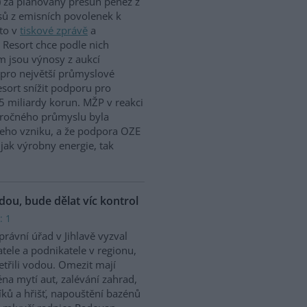
 za plánovaný přesun peněz z
ů z emisních povolenek k
to v
tiskové zprávě
a
 Resort chce podle nich
m jsou výnosy z aukcí
 pro největší průmyslové
sort snížit podporu pro
5 miliardy korun. MŽP v reakci
náročného průmyslu byla
jeho vzniku, a že podpora OZE
jak výrobny energie, tak
odou, bude dělat víc kontrol
: 1
rávní úřad v Jihlavě vyzval
tele a podnikatele v regionu,
etřili vodou. Omezit mají
na mytí aut, zalévání zahrad,
íků a hřišť, napouštění bazénů