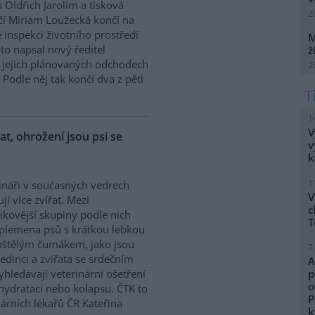
 Oldřich Jarolím a tisková
2
í Miriam Loužecká končí na
 inspekci životního prostředí
M
K to napsal nový ředitel
ž
 O jejich plánovaných odchodech
2
Podle něj tak končí dva z pěti
1
V
řat, ohrožení jsou psi se
v
k
1
ináři v současných vedrech
V
ují více zvířat. Mezi
c
zikovější skupiny podle nich
T
 plemena psů s krátkou lebkou
oštělým čumákem, jako jsou
7
edinci a zvířata se srdečním
A
hledávají veterinární ošetření
p
o
ehydrataci nebo kolapsu. ČTK to
P
árních lékařů ČR Kateřina
k