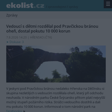
☰
/
zpravodajství
/
zprávy
Zprávy
Vedoucí s dětmi rozdělal pod Pravčickou bránou
oheň, dostal pokutu 10 000 korun
7.8.2026 14:20 | HŘENSKO (
ČTK
)
Diskuse: 3
V jeskyni pod Pravčickou bránou nedaleko Hřenska na Děčínsku si
skupina nezletilých s vedoucím rozdělala oheň, který při odchodu
neuhasila. V národním parku České Švýcarsko přitom platí nejvyšší
možný stupeň požárního rizika. Strážci vedoucího dostihli a dali
mu pokutu 10 000 korun. Informoval o tom národní park na
facebooku.