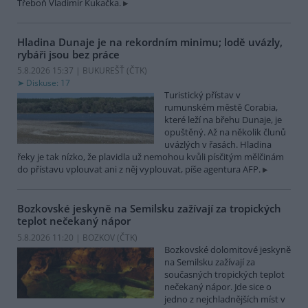
Třeboň Vladimír Kukačka.
Hladina Dunaje je na rekordním minimu; lodě uvázly,
rybáři jsou bez práce
5.8.2026 15:37 | BUKUREŠŤ (
ČTK
)
Diskuse: 17
Turistický přístav v
rumunském městě Corabia,
které leží na břehu Dunaje, je
opuštěný. Až na několik člunů
uvázlých v řasách. Hladina
řeky je tak nízko, že plavidla už nemohou kvůli písčitým mělčinám
do přístavu vplouvat ani z něj vyplouvat, píše agentura AFP.
Bozkovské jeskyně na Semilsku zažívají za tropických
teplot nečekaný nápor
5.8.2026 11:20 | BOZKOV (
ČTK
)
Bozkovské dolomitové jeskyně
na Semilsku zažívají za
současných tropických teplot
nečekaný nápor. Jde sice o
jedno z nejchladnějších míst v