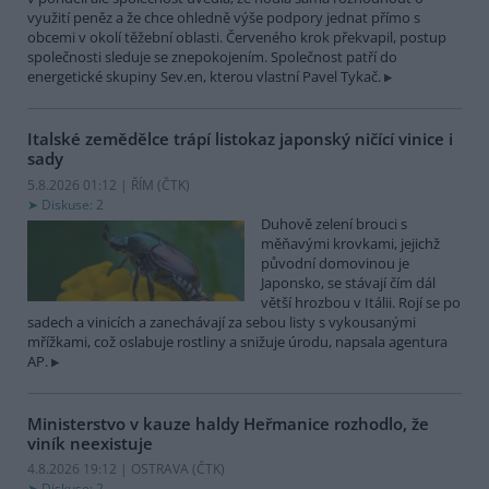
využití peněz a že chce ohledně výše podpory jednat přímo s
obcemi v okolí těžební oblasti. Červeného krok překvapil, postup
společnosti sleduje se znepokojením. Společnost patří do
energetické skupiny Sev.en, kterou vlastní Pavel Tykač.
Italské zemědělce trápí listokaz japonský ničící vinice i
sady
5.8.2026 01:12 | ŘÍM (
ČTK
)
Diskuse: 2
Duhově zelení brouci s
měňavými krovkami, jejichž
původní domovinou je
Japonsko, se stávají čím dál
větší hrozbou v Itálii. Rojí se po
sadech a vinicích a zanechávají za sebou listy s vykousanými
mřížkami, což oslabuje rostliny a snižuje úrodu, napsala agentura
AP.
Ministerstvo v kauze haldy Heřmanice rozhodlo, že
viník neexistuje
4.8.2026 19:12 | OSTRAVA (
ČTK
)
Diskuse: 2