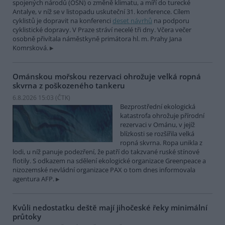
spojených národů (OSN) o změně klimatu, a míří do turecké
Antalye, v níž se v listopadu uskuteční 31. konference. Cílem
cyklistů je dopravit na konferenci
deset návrhů
na podporu
cyklistické dopravy. V Praze stráví necelé tři dny. Včera večer
osobně přivítala náměstkyně primátora hl. m. Prahy Jana
Komrsková.
Ománskou mořskou rezervaci ohrožuje velká ropná
skvrna z poškozeného tankeru
6.8.2026 15:03 (
ČTK
)
Bezprostřední ekologická
katastrofa ohrožuje přírodní
rezervaci v Ománu, v jejíž
blízkosti se rozšířila velká
ropná skvrna. Ropa unikla z
lodi, u níž panuje podezření, že patří do takzvané ruské stínové
flotily. S odkazem na sdělení ekologické organizace Greenpeace a
nizozemské nevládní organizace PAX o tom dnes informovala
agentura AFP.
Kvůli nedostatku deště mají jihočeské řeky minimální
průtoky