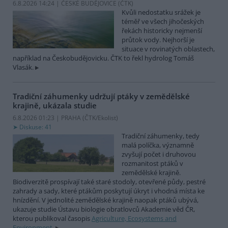
6.8.2026 14:24 | ČESKÉ BUDĚJOVICE (
ČTK
)
Kvůli nedostatku srážek je
téměř ve všech jihočeských
řekách historicky nejmenší
průtok vody. Nejhorší je
situace v rovinatých oblastech,
například na Českobudějovicku. ČTK to řekl hydrolog Tomáš
Vlasák.
Tradiční záhumenky udržují ptáky v zemědělské
krajině, ukázala studie
6.8.2026 01:23 | PRAHA (
ČTK/Ekolist
)
Diskuse: 41
Tradiční záhumenky, tedy
malá políčka, významně
zvyšují počet i druhovou
rozmanitost ptáků v
zemědělské krajině.
Biodiverzitě prospívají také staré stodoly, otevřené půdy, pestré
zahrady a sady, které ptákům poskytují úkryt i vhodná místa ke
hnízdění. V jednolité zemědělské krajině naopak ptáků ubývá,
ukazuje studie Ústavu biologie obratlovců Akademie věd ČR,
kterou publikoval časopis
Agriculture, Ecosystems and
Environment
.