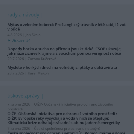
rady a návody
Mýtus o zeleném koberci: Proč anglický trávník v létě zabíjí život
v půdě
4.8.2026 | Jan Skala
Diskuse: 34
Dopady horka a sucha na přírodu jsou kritické. ČSOP ukazuje,
jak může žíznivé krajině a živočichům pomoci veřejnost i obce
29.7.2026 | Zuzana Kučerová
Myslete v horkých dnech na volně žijící ptáky a další zvířata
28.7.2026 | Karel Makoň
tiskové zprávy
7. srpna 2026 |
OIŽP- Občanská iniciativa pro ochranu životního
prostředí
OIŽP- Občanská iniciativa pro ochranu životního prostředí :
OIŽP: Evropské řeky vysychají a voda v nich se otepluje:
Klimatická krize odhaluje zásadní slabinu jaderné energetiky
7. srpna 2026 |
Česká společnost pro ochranu netopýrů
Česká společnost pro ochranu netopýrů: „Pomoc, máme v domě