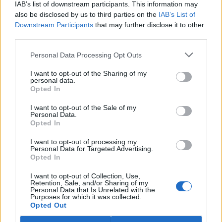
IAB’s list of downstream participants. This information may
ostravské zahradě také papoušci nalezli dočasné útočiště. V
tiskové zprávě na
webu
celníků to oznámila mluvčí Celní správy ČR
also be disclosed by us to third parties on the
IAB’s List of
Martina Kaňková. Případem se zabývá policie.
Downstream Participants
that may further disclose it to other
third parties.
Island vyhostí aktivisty bojující proti lovu velryb,
Personal Data Processing Opt Outs
pronásledovali velrybáře
5.8.2026 19:54 (
ČTK
)
I want to opt-out of the Sharing of my
Islandské úřady nařídily
personal data.
Opted In
vyhoštění 21 aktivistů
bojujících proti lovu velryb
poté, co minulý týden
I want to opt-out of the Sale of my
Personal Data.
pobřežní stráž s policií zabavily
Opted In
jejich loď, která pronásledovala velrybářské plavidlo. Pasažéři lodi
patřící nadaci kanadsko-amerického ekologického aktivisty Paula
I want to opt-out of processing my
Watsona jsou od té doby zadržováni v Reykjavíku. Sám Watson na
Personal Data for Targeted Advertising.
palubě nebyl. Píše o tom agentura AFP s odvoláním na islandskou
Opted In
policii.
I want to opt-out of Collection, Use,
Retention, Sale, and/or Sharing of my
Záchranná stanice v Praze přijímá kvůli vedrům více
Personal Data that Is Unrelated with the
Purposes for which it was collected.
volně žijících zvířat
Opted Out
5.8.2026 17:40 | PRAHA (
ČTK
)
Kvůli vysokým letním