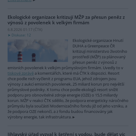
Ekologické organizace kritizují MŽP za přesun peněz z
výnosů z povolenek k velkým firmám
6.8.2026 01:17 (
ČTK
)
Diskuse: 12
Ekologické organizace Hnutí
DUHA a Greenpeace ČR
kritizují ministerstvo životního
prostředí (MŽP) za plánovaný
přesun peněz z výnosů z
emisních povolenek k velkým průmyslovým firmám. Uvedly to v
tiskové zprávě
a komentářích, které má ČTK k dispozici. Resort
chce podle nich vyčlenit z programu EUA, jehož zdrojem jsou
výnosy z aukcí emisních povolenek, 25 miliard korun pro největší
průmyslové podniky. K tomu chce podle ekologů resort snížit
podporu pro obnovitelné zdroje energie (OZE) o 15,5 miliardy
korun. MŽP v reakci ČTK sdělilo, že podpora energeticky náročného
průmyslu byla součástí Modernizačního fondu již od jeho vzniku, a
že podpora OZE nekončí, a z fondu budou financovány jak
výrobny energie, tak infrastruktura.
Jihlavský úřad vyzval k šetření s vodou, bude dělat víc