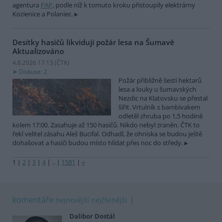
agentura
PAP
, podle níž k tomuto kroku přistoupily elektrárny
Kozienice a Polaniec.
Desítky hasičů likvidují požár lesa na Šumavě
Aktualizováno
4.8.2026 17:13 (
ČTK
)
Diskuse: 2
Požár přibližně šesti hektarů
lesa a louky u šumavských
Nezdic na Klatovsku se přestal
šířit. Vrtulník s bambivakem
odletěl zhruba po 1,5 hodině
kolem 17:00. Zasahuje až 150 hasičů. Nikdo nebyl zraněn. ČTK to
řekl velitel zásahu Aleš Bucifal. Odhadl, že ohniska se budou ještě
dohašovat a hasiči budou místo hlídat přes noc do středy.
1
|
2
|
3
|
4
|
..
|
1581
|
»
komentáře
nejnovější
nejčtenější
Dalibor Dostál