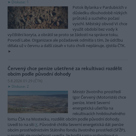
Diskuse: 1
Potok Bylanka v Pardubicích v
důsledku dlouhodobě nízkých
průtoků a suchého počasí
vyschl. Městský obvod VI chce
využít období bez vody k
vyčištění koryta, a obrátil se proto se žádostí na správce toku,
Povodí Labe. Organizace ale požadavek odmítla s tím, že údržbu
dělala už v červnu a další zásah v tuto chvíli neplánuje, zjistila ČTK.
Červený chce peníze ušetřené za rekultivaci rozdělit
obcím podle původní dohody
5.8.2026 01:29 (
ČTK
)
Diskuse: 2
Ministr životního prostředí
Igor Červený (Motoristé) chce
peníze, které Severní
energetická ušetřila na
rekultivacích hnědouhelného
lomu ČSA na Mostecku, rozdělit obcím podle původní dohody.
Uvedl to na síti
X
. Původně chtěla Severní energetická dát peníze
obcím prostřednictvím Státního fondu životního prostředí (SFŽP),
v pondělí ale společnost uvedla, že hodlá sama rozhodnout o