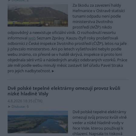
Za škodu za zavezení haldy
Heřmanice v Ostravě statisíci
tunami odpadu není podle
ministerstva životního
prostředí (MŽP) nikdo
odpovědný a neexistuje oficiální viník. O rozhodnutí resortu
informoval
web
Seznam Zprávy. Kauzu čtyři roky prošetřovali
odborníci z České inspekce životního prostředí (ČIŽP), letos na jaře
ji převzalo ministerstvo. Ani po letech vyšetřování nebylo podle
webu známo, co přesně se v haldě skrývá, inspekce si proto loni
objednala sérii vrtů a následných analýz odebraných vzorků. Práce
ale měl podle webu minulý měsíc zastavit šéf úřadu Pavel Straka
pro jejich nadbytečnost.
Dvě polské tepelné elektrárny omezují provoz kvůli
nízké hladině Visly
4.8.2026 18:35 (
ČTK
)
Diskuse: 6
Dvě polské tepelné elektrárny
omezují svůj provoz kvůli vlně
veder a nízké hladině vody v
řece Visle, kterou používají k
chlazení. Napsala to tisková