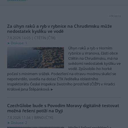
reklama
Za úhyn raků a ryb v rybníce na Chrudimsku může
nedostatek kyslíku ve vodě
7.8.2026 14:05 | CTĚTÍN (
ČTK
)
Diskuse: 1
Úhyn raků a ryb v Horním
rybníce u Vranova, části obce
Ctětín na Chrudimsku, má na
svědomí nedostatek kyslíku ve
vodě. Způsobilo ho horké
počasí s minimem srážek. Podezření na otravu modrou skalicí se
nepotvrdilo, uvedla na dotaz ČTK ředitelka oblastního
inspektorátu České inspekce životního prostředí (ČIŽP) v Hradci
Králové Jana Štěpánková.
CzechGlobe bude s Povodím Moravy digitálně testovat
možná řešení potíží na Dyji
7.8.2026 11:34 | BRNO (
ČTK
)
Diskuse: 2
Možná řešení problémů s