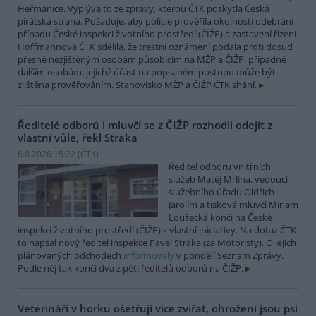
Heřmanice. Vyplývá to ze zprávy, kterou ČTK poskytla Česká
pirátská strana. Požaduje, aby policie prověřila okolnosti odebrání
případu České inspekci životního prostředí (ČIŽP) a zastavení řízení.
Hoffmannová ČTK sdělila, že trestní oznámení podala proti dosud
přesně nezjištěným osobám působícím na MŽP a ČIŽP, případně
dalším osobám, jejichž účast na popsaném postupu může být
zjištěna prověřováním. Stanovisko MŽP a ČIŽP ČTK shání.
Ředitelé odborů i mluvčí se z ČIŽP rozhodli odejít z
vlastní vůle, řekl Straka
6.8.2026 15:22 (
ČTK
)
Ředitel odboru vnitřních
služeb Matěj Mrlina, vedoucí
služebního úřadu Oldřich
Jarolím a tisková mluvčí Miriam
Loužecká končí na České
inspekci životního prostředí (ČIŽP) z vlastní iniciativy. Na dotaz ČTK
to napsal nový ředitel inspekce Pavel Straka (za Motoristy). O jejich
plánovaných odchodech
informovaly
v pondělí Seznam Zprávy.
Podle něj tak končí dva z pěti ředitelů odborů na ČIŽP.
Veterináři v horku ošetřují více zvířat, ohrožení jsou psi