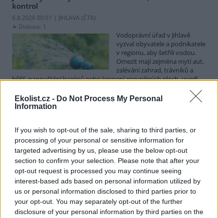
kontrol
6.8.2026 00:51 | JIHLAVA (
ČTK
)
Diskuse: 1
Vodoprávní úřad v Jihlavě
vyzval obyvatele a podnikatele
v regionu, aby šetřili vodou.
Omezit mají zejména mytí aut,
zalévání zahrad, trávníků a
hřišť, napouštění bazénů nebo kropení zpevněných ploch, uvedl
mluvčí radnice Radovan Daněk. Úřad podle něj bude víc
kontrolovat povolené odběry. Výzva k šetření vodou platí pro
Ekolist.cz -
Do Not Process My Personal
všechny obce spadající pod Jihlavu jako obec s rozšířenou
Information
působností.
If you wish to opt-out of the sale, sharing to third parties, or
processing of your personal or sensitive information for
Celníci odhalili gang překupníků papoušků, zajistili
stovku ptáků
targeted advertising by us, please use the below opt-out
section to confirm your selection. Please note that after your
5.8.2026 20:13 (
ČTK
)
Celníci odhalili gang
opt-out request is processed you may continue seeing
překupníků chráněných druhů
interest-based ads based on personal information utilized by
papoušků působící v několika
us or personal information disclosed to third parties prior to
krajích a zajistili asi stovku
your opt-out. You may separately opt-out of the further
ptáků. S odchytem a
disclosure of your personal information by third parties on the
zajištěním zvířat celníkům pomohly zoo v Praze, Zlíně a Ostravě. V