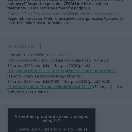
netopýry!“ Bezplatná poradna ČESON je v létě zavalena
telefonáty. Sama potřebuje finanční podporu.
6. srpna 2026 |
Regionální muzeum Mělník, příspěvková organizace
Regionální muzeum Mělník, příspěvková organizace: Výstava 50
let CHKO Kokořínsko - Máchův kraj
kalendář akcí
9. srpna 2026 (neděle) 10:00 - 16:00
Oslava Světového dne lvů
(Festivaly a slavnosti, Praha 7 )
10. srpna 2026 (pondělí) - 14. srpna 2026 (pátek)
Hrajeme si v Pralese - 2. turnus příměstského letního tábora
(Tábory, výlety a pobytové akce, Praha 19 )
10. srpna 2026 (pondělí) 07:30 - 14. srpna 2026 (pátek) 16:30
Příměstský tábor Přírodovědecké léto (8-11 let)
(Tábory, výlety a
pobytové akce, Praha 18 )