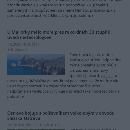
z fondu částkou 8,6 miliard korun podpořeno 776 projektů
zaměřených na přizpůsobení se změně klimatu, prevenci rizik a
posilování odolnosti vůči klimatickým dopadům.
U Mallorky mělo moře přes rekordních 33 stupňů,
uvádí meteorologové
7.8.2026 10:45 (
ČTK
)
Diskuse: 2
Povrchová teplota moře u
Mallorky ve středu odpoledne
mírně přesáhla 33 stupňů a
tím zaznamenala nový
španělský rekord.
Uvedla
to
meteorologická služba Aemet, která poznamenala, že moře v okolí
Baleárských ostrovů a v západním Středomoří je letos
nadprůměrně teplé, což ovlivňuje například také noční teploty na
pobřeží.
Ostrava bojuje s bolševníkem velkolepým v obvodu
Slezská Ostrava
7.8.2026 01:09 | OSTRAVA (
ČTK
)