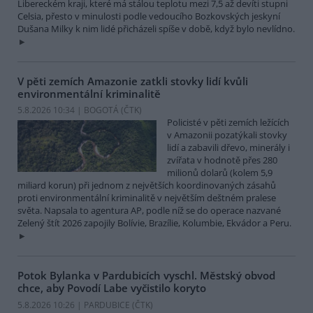
Libereckém kraji, které má stálou teplotu mezi 7,5 až devíti stupni
Celsia, přesto v minulosti podle vedoucího Bozkovských jeskyní
Dušana Milky k nim lidé přicházeli spíše v době, když bylo nevlídno.
V pěti zemích Amazonie zatkli stovky lidí kvůli
environmentální kriminalitě
5.8.2026 10:34 | BOGOTÁ (
ČTK
)
Policisté v pěti zemích ležících
v Amazonii pozatýkali stovky
lidí a zabavili dřevo, minerály i
zvířata v hodnotě přes 280
milionů dolarů (kolem 5,9
miliard korun) při jednom z největších koordinovaných zásahů
proti environmentální kriminalitě v největším deštném pralese
světa. Napsala to agentura AP, podle níž se do operace nazvané
Zelený štít 2026 zapojily Bolívie, Brazílie, Kolumbie, Ekvádor a Peru.
Potok Bylanka v Pardubicích vyschl. Městský obvod
chce, aby Povodí Labe vyčistilo koryto
5.8.2026 10:26 | PARDUBICE (
ČTK
)