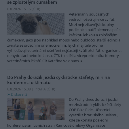
se zploštělým čumákem
6.8.2026 15:15 (
ČTK
)
Veterináři v současných
vedrech ošetřují více zvířat.
Mezi nejrizikovější skupiny
podle nich patří plemena psů s
krátkou lebkou a zploštělým
čumákem, jako jsou například mopsi nebo buldočci, starší jedinci a
zvířata se srdečním onemocněním. Jejich majitelé pro ně
vyhledávají veterinární ošetření nejčastěji kvůli přehřátí organismu,
dehydrataci nebo kolapsu. ČTK to sdělila viceprezidentka Komory
veterinárních lékařů ČR Kateřina Valdhans.
Do Prahy dorazili jezdci cyklistické štafety, míří na
konferenci o klimatu
6.8.2026 15:08 | PRAHA (
ČTK
)
Diskuse: 2
Do Prahy dnes dorazili jezdci
mezinárodní cyklistické štafety
COP Bike Ride. Účastníci
vyrazili z brazilského Belému,
kde se konala poslední
konference smluvních stran Rámcové úmluvy Organizace