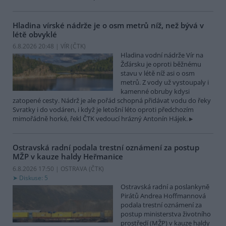
Hladina vírské nádrže je o osm metrů níž, než bývá v
létě obvyklé
6.8.2026 20:48 | VÍR (
ČTK
)
Hladina vodní nádrže Vír na
Žďársku je oproti běžnému
stavu v létě níž asi o osm
metrů. Z vody už vystoupaly i
kamenné obruby kdysi
zatopené cesty. Nádrž je ale pořád schopná přidávat vodu do řeky
Svratky i do vodáren, i když je letošní léto oproti předchozím
mimořádně horké, řekl ČTK vedoucí hrázný Antonín Hájek.
Ostravská radní podala trestní oznámení za postup
MŽP v kauze haldy Heřmanice
6.8.2026 17:50 | OSTRAVA (
ČTK
)
Diskuse: 5
Ostravská radní a poslankyně
Pirátů Andrea Hoffmannová
podala trestní oznámení za
postup ministerstva životního
prostředí (MŽP) v kauze haldy