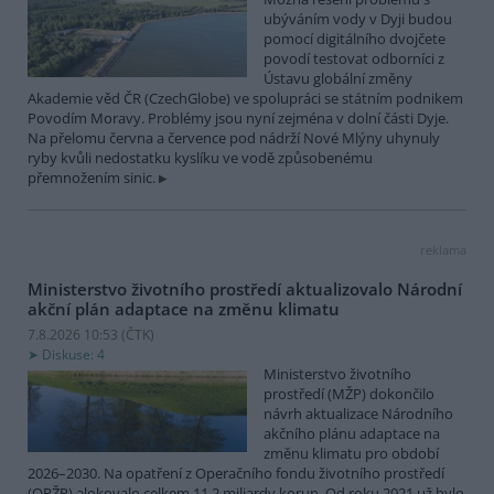
ubýváním vody v Dyji budou
pomocí digitálního dvojčete
povodí testovat odborníci z
Ústavu globální změny
Akademie věd ČR (CzechGlobe) ve spolupráci se státním podnikem
Povodím Moravy. Problémy jsou nyní zejména v dolní části Dyje.
Na přelomu června a července pod nádrží Nové Mlýny uhynuly
ryby kvůli nedostatku kyslíku ve vodě způsobenému
přemnožením sinic.
reklama
Ministerstvo životního prostředí aktualizovalo Národní
akční plán adaptace na změnu klimatu
7.8.2026 10:53 (
ČTK
)
Diskuse: 4
Ministerstvo životního
prostředí (MŽP) dokončilo
návrh aktualizace Národního
akčního plánu adaptace na
změnu klimatu pro období
2026–2030. Na opatření z Operačního fondu životního prostředí
(OPŽP) alokovalo celkem 11,2 miliardy korun. Od roku 2021 už bylo