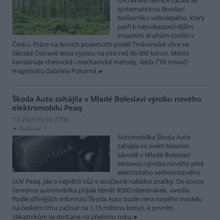
Ostravská radnice začala se
systematickou likvidací
bolševníku velkolepého, který
patří k nejnebezpečnějším
invazním druhům rostlin v
Česku. Práce na lesních pozemcích podél Trnkovecké ulice ve
Slezské Ostravě letos vyjdou na více než 66 000 korun. Město
kombinuje chemické i mechanické metody, řekla ČTK mluvčí
magistrátu Gabriela Pokorná.
Škoda Auto zahájila v Mladé Boleslavi výrobu nového
elektromobilu Peaq
7.8.2026 00:36 (
ČTK
)
Diskuse: 1
Automobilka Škoda Auto
zahájila ve svém hlavním
závodě v Mladé Boleslavi
sériovou výrobu nového plně
elektrického sedmimístného
SUV Peaq. Jde o největší vůz v současné nabídce značky. Do konce
července automobilka přijala téměř 8500 objednávek, uvedla.
Podle dřívějších informací Škoda Auto bude cena nového modelu
na českém trhu začínat na 1,15 milionu korun, k prvním
zákazníkům se dostane na přelomu roku.