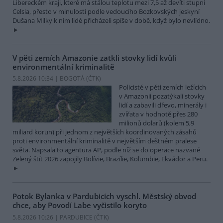
Libereckém kraji, které má stálou teplotu mezi 7,5 až devíti stupni
Celsia, přesto v minulosti podle vedoucího Bozkovských jeskyní
Dušana Milky k nim lidé přicházeli spíše v době, když bylo nevlídno.
V pěti zemích Amazonie zatkli stovky lidí kvůli
environmentální kriminalitě
5.8.2026 10:34 | BOGOTÁ (
ČTK
)
Policisté v pěti zemích ležících
v Amazonii pozatýkali stovky
lidí a zabavili dřevo, minerály i
zvířata v hodnotě přes 280
milionů dolarů (kolem 5,9
miliard korun) při jednom z největších koordinovaných zásahů
proti environmentální kriminalitě v největším deštném pralese
světa. Napsala to agentura AP, podle níž se do operace nazvané
Zelený štít 2026 zapojily Bolívie, Brazílie, Kolumbie, Ekvádor a Peru.
Potok Bylanka v Pardubicích vyschl. Městský obvod
chce, aby Povodí Labe vyčistilo koryto
5.8.2026 10:26 | PARDUBICE (
ČTK
)