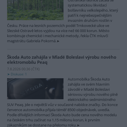
Ostravská radnice začala se
systematickou likvidací
bolševníku velkolepého, který
patří k nejnebezpečnějším
invazním druhům rostlin v
Česku. Práce na lesních pozemcích podél Trnkovecké ulice ve
Slezské Ostravě letos vyjdou na více než 66 000 korun. Město
kombinuje chemické i mechanické metody, řekla ČTK mluvčí
magistrátu Gabriela Pokorná.
Škoda Auto zahájila v Mladé Boleslavi výrobu nového
elektromobilu Peaq
7.8.2026 00:36 (
ČTK
)
Diskuse: 1
Automobilka Škoda Auto
zahájila ve svém hlavním
závodě v Mladé Boleslavi
sériovou výrobu nového plně
elektrického sedmimístného
SUV Peaq. Jde o největší vůz v současné nabídce značky. Do konce
července automobilka přijala téměř 8500 objednávek, uvedla.
Podle dřívějších informací Škoda Auto bude cena nového modelu
na českém trhu začínat na 1,15 milionu korun, k prvním
zákazníkům se dostane na přelomu roku.