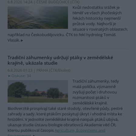
6.8.2026 14:24 | ČESKÉ BUDĚJOVICE (
ČTK
)
Kvůli nedostatku srážek je
téměř ve všech jihočeských
řekách historicky nejmenší
průtok vody. Nejhorší je
situace v rovinatých oblastech,
například na Českobudějovicku. ČTK to řekl hydrolog Tomáš
Vlasák.
Tradiční záhumenky udržují ptáky v zemědělské
krajině, ukázala studie
6.8.2026 01:23 | PRAHA (
ČTK/Ekolist
)
Diskuse: 34
Tradiční záhumenky, tedy
malá políčka, významně
zvyšují počet i druhovou
rozmanitost ptáků v
zemědělské krajině.
Biodiverzitě prospívají také staré stodoly, otevřené půdy, pestré
zahrady a sady, které ptákům poskytují úkryt i vhodná místa ke
hnízdění. V jednolité zemědělské krajině naopak ptáků ubývá,
ukazuje studie Ústavu biologie obratlovců Akademie věd ČR,
kterou publikoval časopis
Agriculture, Ecosystems and
Environment
.