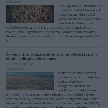
Diskuse: 1
Potok Bylanka v Pardubicích v
důsledku dlouhodobě nízkých
průtoků a suchého počasí
vyschl. Městský obvod VI chce
využít období bez vody k
vyčištění koryta, a obrátil se proto se žádostí na správce toku,
Povodí Labe. Organizace ale požadavek odmítla s tím, že údržbu
dělala už v červnu a další zásah v tuto chvíli neplánuje, zjistila ČTK.
Červený chce peníze ušetřené za rekultivaci rozdělit
obcím podle původní dohody
5.8.2026 01:29 (
ČTK
)
Diskuse: 2
Ministr životního prostředí
Igor Červený (Motoristé) chce
peníze, které Severní
energetická ušetřila na
rekultivacích hnědouhelného
lomu ČSA na Mostecku, rozdělit obcím podle původní dohody.
Uvedl to na síti
X
. Původně chtěla Severní energetická dát peníze
obcím prostřednictvím Státního fondu životního prostředí (SFŽP),
v pondělí ale společnost uvedla, že hodlá sama rozhodnout o