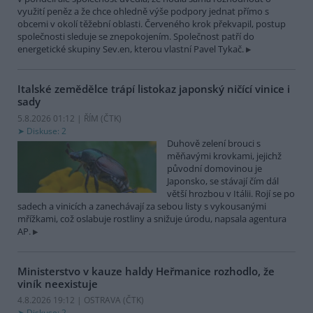
využití peněz a že chce ohledně výše podpory jednat přímo s
obcemi v okolí těžební oblasti. Červeného krok překvapil, postup
společnosti sleduje se znepokojením. Společnost patří do
energetické skupiny Sev.en, kterou vlastní Pavel Tykač.
Italské zemědělce trápí listokaz japonský ničící vinice i
sady
5.8.2026 01:12 | ŘÍM (
ČTK
)
Diskuse: 2
Duhově zelení brouci s
měňavými krovkami, jejichž
původní domovinou je
Japonsko, se stávají čím dál
větší hrozbou v Itálii. Rojí se po
sadech a vinicích a zanechávají za sebou listy s vykousanými
mřížkami, což oslabuje rostliny a snižuje úrodu, napsala agentura
AP.
Ministerstvo v kauze haldy Heřmanice rozhodlo, že
viník neexistuje
4.8.2026 19:12 | OSTRAVA (
ČTK
)
Diskuse: 2