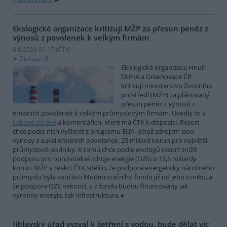
Ekologické organizace kritizují MŽP za přesun peněz z
výnosů z povolenek k velkým firmám
6.8.2026 01:17 (
ČTK
)
Diskuse: 9
Ekologické organizace Hnutí
DUHA a Greenpeace ČR
kritizují ministerstvo životního
prostředí (MŽP) za plánovaný
přesun peněz z výnosů z
emisních povolenek k velkým průmyslovým firmám. Uvedly to v
tiskové zprávě
a komentářích, které má ČTK k dispozici. Resort
chce podle nich vyčlenit z programu EUA, jehož zdrojem jsou
výnosy z aukcí emisních povolenek, 25 miliard korun pro největší
průmyslové podniky. K tomu chce podle ekologů resort snížit
podporu pro obnovitelné zdroje energie (OZE) o 15,5 miliardy
korun. MŽP v reakci ČTK sdělilo, že podpora energeticky náročného
průmyslu byla součástí Modernizačního fondu již od jeho vzniku, a
že podpora OZE nekončí, a z fondu budou financovány jak
výrobny energie, tak infrastruktura.
Jihlavský úřad vyzval k šetření s vodou, bude dělat víc