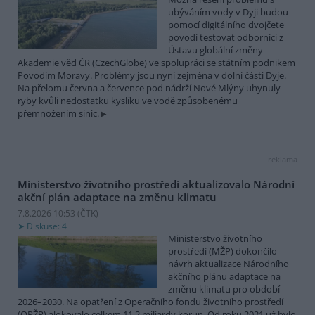
ubýváním vody v Dyji budou
pomocí digitálního dvojčete
povodí testovat odborníci z
Ústavu globální změny
Akademie věd ČR (CzechGlobe) ve spolupráci se státním podnikem
Povodím Moravy. Problémy jsou nyní zejména v dolní části Dyje.
Na přelomu června a července pod nádrží Nové Mlýny uhynuly
ryby kvůli nedostatku kyslíku ve vodě způsobenému
přemnožením sinic.
reklama
Ministerstvo životního prostředí aktualizovalo Národní
akční plán adaptace na změnu klimatu
7.8.2026 10:53 (
ČTK
)
Diskuse: 4
Ministerstvo životního
prostředí (MŽP) dokončilo
návrh aktualizace Národního
akčního plánu adaptace na
změnu klimatu pro období
2026–2030. Na opatření z Operačního fondu životního prostředí
(OPŽP) alokovalo celkem 11,2 miliardy korun. Od roku 2021 už bylo