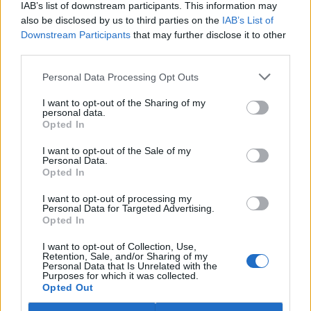
IAB’s list of downstream participants. This information may
ostravské zahradě také papoušci nalezli dočasné útočiště. V
tiskové zprávě na
webu
celníků to oznámila mluvčí Celní správy ČR
also be disclosed by us to third parties on the
IAB’s List of
Martina Kaňková. Případem se zabývá policie.
Downstream Participants
that may further disclose it to other
third parties.
Island vyhostí aktivisty bojující proti lovu velryb,
Personal Data Processing Opt Outs
pronásledovali velrybáře
5.8.2026 19:54 (
ČTK
)
I want to opt-out of the Sharing of my
Islandské úřady nařídily
personal data.
Opted In
vyhoštění 21 aktivistů
bojujících proti lovu velryb
poté, co minulý týden
I want to opt-out of the Sale of my
Personal Data.
pobřežní stráž s policií zabavily
Opted In
jejich loď, která pronásledovala velrybářské plavidlo. Pasažéři lodi
patřící nadaci kanadsko-amerického ekologického aktivisty Paula
I want to opt-out of processing my
Watsona jsou od té doby zadržováni v Reykjavíku. Sám Watson na
Personal Data for Targeted Advertising.
palubě nebyl. Píše o tom agentura AFP s odvoláním na islandskou
Opted In
policii.
I want to opt-out of Collection, Use,
Retention, Sale, and/or Sharing of my
Záchranná stanice v Praze přijímá kvůli vedrům více
Personal Data that Is Unrelated with the
Purposes for which it was collected.
volně žijících zvířat
Opted Out
5.8.2026 17:40 | PRAHA (
ČTK
)
Kvůli vysokým letním