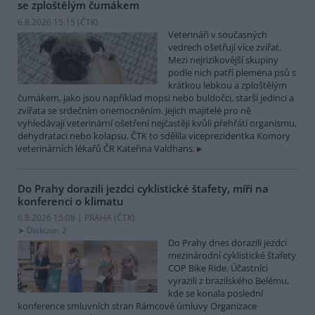
se zploštělým čumákem
6.8.2026 15:15 (
ČTK
)
Veterináři v současných
vedrech ošetřují více zvířat.
Mezi nejrizikovější skupiny
podle nich patří plemena psů s
krátkou lebkou a zploštělým
čumákem, jako jsou například mopsi nebo buldočci, starší jedinci a
zvířata se srdečním onemocněním. Jejich majitelé pro ně
vyhledávají veterinární ošetření nejčastěji kvůli přehřátí organismu,
dehydrataci nebo kolapsu. ČTK to sdělila viceprezidentka Komory
veterinárních lékařů ČR Kateřina Valdhans.
Do Prahy dorazili jezdci cyklistické štafety, míří na
konferenci o klimatu
6.8.2026 15:08 | PRAHA (
ČTK
)
Diskuse: 2
Do Prahy dnes dorazili jezdci
mezinárodní cyklistické štafety
COP Bike Ride. Účastníci
vyrazili z brazilského Belému,
kde se konala poslední
konference smluvních stran Rámcové úmluvy Organizace