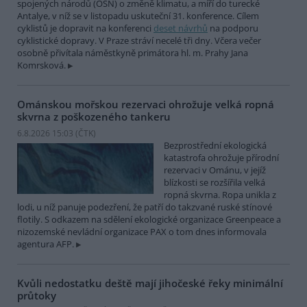
spojených národů (OSN) o změně klimatu, a míří do turecké
Antalye, v níž se v listopadu uskuteční 31. konference. Cílem
cyklistů je dopravit na konferenci
deset návrhů
na podporu
cyklistické dopravy. V Praze stráví necelé tři dny. Včera večer
osobně přivítala náměstkyně primátora hl. m. Prahy Jana
Komrsková.
Ománskou mořskou rezervaci ohrožuje velká ropná
skvrna z poškozeného tankeru
6.8.2026 15:03 (
ČTK
)
Bezprostřední ekologická
katastrofa ohrožuje přírodní
rezervaci v Ománu, v jejíž
blízkosti se rozšířila velká
ropná skvrna. Ropa unikla z
lodi, u níž panuje podezření, že patří do takzvané ruské stínové
flotily. S odkazem na sdělení ekologické organizace Greenpeace a
nizozemské nevládní organizace PAX o tom dnes informovala
agentura AFP.
Kvůli nedostatku deště mají jihočeské řeky minimální
průtoky