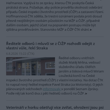
Heřmanice. Vyplývá to ze zprávy, kterou ČTK poskytla Česká
pirátská strana. Požaduje, aby policie prověřila okolnosti odebrání
případu České inspekci životního prostředí (ČIŽP) a zastavení řízení.
Hoffmannová ČTK sdělila, že trestní oznámení podala proti dosud
přesně nezjištěným osobám působícím na MŽP a ČIŽP, případně
dalším osobám, jejichž účast na popsaném postupu může být
zjištěna prověřováním. Stanovisko MŽP a ČIŽP ČTK shání.
Ředitelé odborů i mluvčí se z ČIŽP rozhodli odejít z
vlastní vůle, řekl Straka
6.8.2026 15:22 (
ČTK
)
Ředitel odboru vnitřních
služeb Matěj Mrlina, vedoucí
služebního úřadu Oldřich
Jarolím a tisková mluvčí Miriam
Loužecká končí na České
inspekci životního prostředí (ČIŽP) z vlastní iniciativy. Na dotaz ČTK
to napsal nový ředitel inspekce Pavel Straka (za Motoristy). O jejich
plánovaných odchodech
informovaly
v pondělí Seznam Zprávy.
Podle něj tak končí dva z pěti ředitelů odborů na ČIŽP.
Veterináři v horku ošetřují více zvířat, ohrožení jsou psi