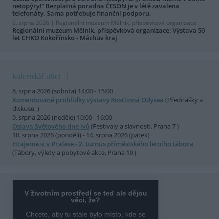
netopýry!“ Bezplatná poradna ČESON je v létě zavalena
telefonáty. Sama potřebuje finanční podporu.
6. srpna 2026 |
Regionální muzeum Mělník, příspěvková organizace
Regionální muzeum Mělník, příspěvková organizace: Výstava 50
let CHKO Kokořínsko - Máchův kraj
kalendář akcí
8. srpna 2026 (sobota) 14:00 - 15:00
Komentované prohlídky výstavy Rostlinná Odysea
(Přednášky a
diskuse, )
9. srpna 2026 (neděle) 10:00 - 16:00
Oslava Světového dne lvů
(Festivaly a slavnosti, Praha 7 )
10. srpna 2026 (pondělí) - 14. srpna 2026 (pátek)
Hrajeme si v Pralese - 2. turnus příměstského letního tábora
(Tábory, výlety a pobytové akce, Praha 19 )