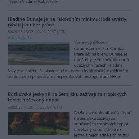
Třeboň Vladimír Kukačka.
Hladina Dunaje je na rekordním minimu; lodě uvázly,
rybáři jsou bez práce
5.8.2026 15:37 | BUKUREŠŤ (
ČTK
)
Diskuse: 17
Turistický přístav v
rumunském městě Corabia,
které leží na břehu Dunaje, je
opuštěný. Až na několik člunů
uvázlých v řasách. Hladina
řeky je tak nízko, že plavidla už nemohou kvůli písčitým mělčinám
do přístavu vplouvat ani z něj vyplouvat, píše agentura AFP.
Bozkovské jeskyně na Semilsku zažívají za tropických
teplot nečekaný nápor
5.8.2026 11:20 | BOZKOV (
ČTK
)
Bozkovské dolomitové jeskyně
na Semilsku zažívají za
současných tropických teplot
nečekaný nápor. Jde sice o
jedno z nejchladnějších míst v