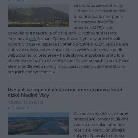
Za škodu za zavezení haldy
Heřmanice v Ostravě statisíci
tunami odpadu není podle
ministerstva životního
prostředí (MŽP) nikdo
odpovědný a neexistuje oficiální viník. O rozhodnutí resortu
informoval
web
Seznam Zprávy. Kauzu čtyři roky prošetřovali
odborníci z České inspekce životního prostředí (ČIŽP), letos na jaře
ji převzalo ministerstvo. Ani po letech vyšetřování nebylo podle
webu známo, co přesně se v haldě skrývá, inspekce si proto loni
objednala sérii vrtů a následných analýz odebraných vzorků. Práce
ale měl podle webu minulý měsíc zastavit šéf úřadu Pavel Straka
pro jejich nadbytečnost.
Dvě polské tepelné elektrárny omezují provoz kvůli
nízké hladině Visly
4.8.2026 18:35 (
ČTK
)
Diskuse: 6
Dvě polské tepelné elektrárny
omezují svůj provoz kvůli vlně
veder a nízké hladině vody v
řece Visle, kterou používají k
chlazení. Napsala to tisková