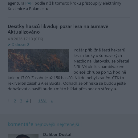
agentura
PAP
, podle níž k tomuto kroku přistoupily elektrárny
Kozienice a Polaniec.
Desítky hasičů likvidují požár lesa na Šumavě
Aktualizováno
4.8.2026 17:13 (
ČTK
)
Diskuse: 2
Požár přibližně šesti hektarů
lesa a louky u šumavských
Nezdic na Klatovsku se přestal
šířit. Vrtulník s bambivakem
odletěl zhruba po 1,5 hodině
kolem 17:00. Zasahuje až 150 hasičů. Nikdo nebyl zraněn. ČTK to
řekl velitel zásahu Aleš Bucifal. Odhadl, že ohniska se budou ještě
dohašovat a hasiči budou místo hlídat přes noc do středy.
1
|
2
|
3
|
4
|
..
|
1581
|
»
komentáře
nejnovější
nejčtenější
Dalibor Dostál