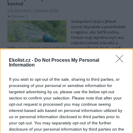
kontrol
6.8.2026 00:51 | JIHLAVA (
ČTK
)
Diskuse: 1
Vodoprávní úřad v Jihlavě
vyzval obyvatele a podnikatele
v regionu, aby šetřili vodou.
Omezit mají zejména mytí aut,
zalévání zahrad, trávníků a
hřišť, napouštění bazénů nebo kropení zpevněných ploch, uvedl
mluvčí radnice Radovan Daněk. Úřad podle něj bude víc
kontrolovat povolené odběry. Výzva k šetření vodou platí pro
Ekolist.cz -
Do Not Process My Personal
všechny obce spadající pod Jihlavu jako obec s rozšířenou
Information
působností.
If you wish to opt-out of the sale, sharing to third parties, or
processing of your personal or sensitive information for
Celníci odhalili gang překupníků papoušků, zajistili
stovku ptáků
targeted advertising by us, please use the below opt-out
section to confirm your selection. Please note that after your
5.8.2026 20:13 (
ČTK
)
Celníci odhalili gang
opt-out request is processed you may continue seeing
překupníků chráněných druhů
interest-based ads based on personal information utilized by
papoušků působící v několika
us or personal information disclosed to third parties prior to
krajích a zajistili asi stovku
your opt-out. You may separately opt-out of the further
ptáků. S odchytem a
disclosure of your personal information by third parties on the
zajištěním zvířat celníkům pomohly zoo v Praze, Zlíně a Ostravě. V