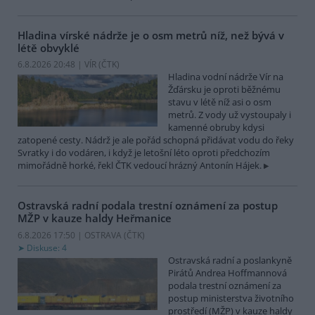
Hladina vírské nádrže je o osm metrů níž, než bývá v
létě obvyklé
6.8.2026 20:48 | VÍR (
ČTK
)
Hladina vodní nádrže Vír na
Žďársku je oproti běžnému
stavu v létě níž asi o osm
metrů. Z vody už vystoupaly i
kamenné obruby kdysi
zatopené cesty. Nádrž je ale pořád schopná přidávat vodu do řeky
Svratky i do vodáren, i když je letošní léto oproti předchozím
mimořádně horké, řekl ČTK vedoucí hrázný Antonín Hájek.
Ostravská radní podala trestní oznámení za postup
MŽP v kauze haldy Heřmanice
6.8.2026 17:50 | OSTRAVA (
ČTK
)
Diskuse: 4
Ostravská radní a poslankyně
Pirátů Andrea Hoffmannová
podala trestní oznámení za
postup ministerstva životního
prostředí (MŽP) v kauze haldy