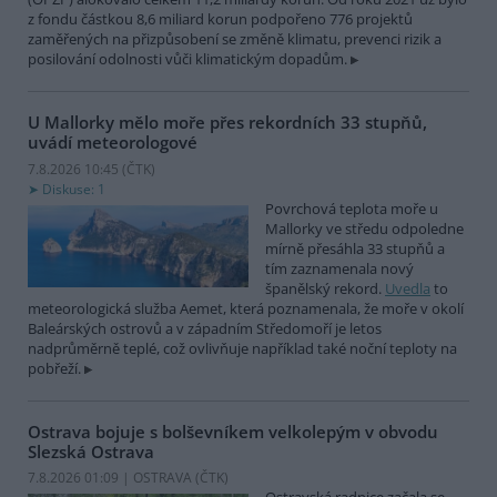
z fondu částkou 8,6 miliard korun podpořeno 776 projektů
zaměřených na přizpůsobení se změně klimatu, prevenci rizik a
posilování odolnosti vůči klimatickým dopadům.
U Mallorky mělo moře přes rekordních 33 stupňů,
uvádí meteorologové
7.8.2026 10:45 (
ČTK
)
Diskuse: 1
Povrchová teplota moře u
Mallorky ve středu odpoledne
mírně přesáhla 33 stupňů a
tím zaznamenala nový
španělský rekord.
Uvedla
to
meteorologická služba Aemet, která poznamenala, že moře v okolí
Baleárských ostrovů a v západním Středomoří je letos
nadprůměrně teplé, což ovlivňuje například také noční teploty na
pobřeží.
Ostrava bojuje s bolševníkem velkolepým v obvodu
Slezská Ostrava
7.8.2026 01:09 | OSTRAVA (
ČTK
)