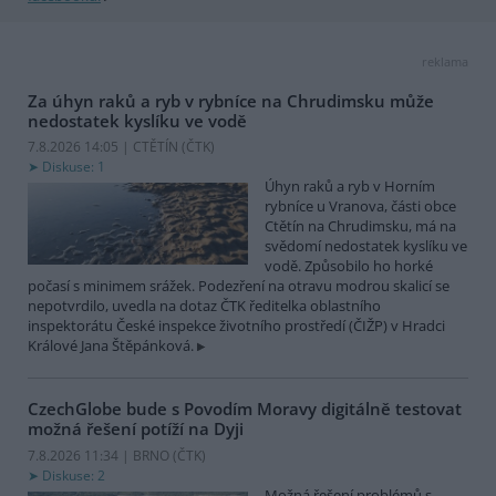
reklama
Za úhyn raků a ryb v rybníce na Chrudimsku může
nedostatek kyslíku ve vodě
7.8.2026 14:05 | CTĚTÍN (
ČTK
)
Diskuse: 1
Úhyn raků a ryb v Horním
rybníce u Vranova, části obce
Ctětín na Chrudimsku, má na
svědomí nedostatek kyslíku ve
vodě. Způsobilo ho horké
počasí s minimem srážek. Podezření na otravu modrou skalicí se
nepotvrdilo, uvedla na dotaz ČTK ředitelka oblastního
inspektorátu České inspekce životního prostředí (ČIŽP) v Hradci
Králové Jana Štěpánková.
CzechGlobe bude s Povodím Moravy digitálně testovat
možná řešení potíží na Dyji
7.8.2026 11:34 | BRNO (
ČTK
)
Diskuse: 2
Možná řešení problémů s