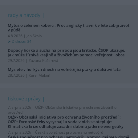
rady a návody
Mýtus o zeleném koberci: Proč anglický trávník v létě zabíjí život
v půdě
4.8.2026 | Jan Skala
Diskuse: 34
Dopady horka a sucha na přírodu jsou kritické. ČSOP ukazuje,
jak může žíznivé krajině a živočichům pomoci veřejnost i obce
29.7.2026 | Zuzana Kučerová
Myslete v horkých dnech na volně žijící ptáky a další zvířata
28.7.2026 | Karel Makoň
tiskové zprávy
7. srpna 2026 |
OIŽP- Občanská iniciativa pro ochranu životního
prostředí
OIŽP- Občanská iniciativa pro ochranu životního prostředí :
OIŽP: Evropské řeky vysychají a voda v nich se otepluje:
Klimatická krize odhaluje zásadní slabinu jaderné energetiky
7. srpna 2026 |
Česká společnost pro ochranu netopýrů
Česká společnost pro ochranu netopýrů: „Pomoc, máme v domě