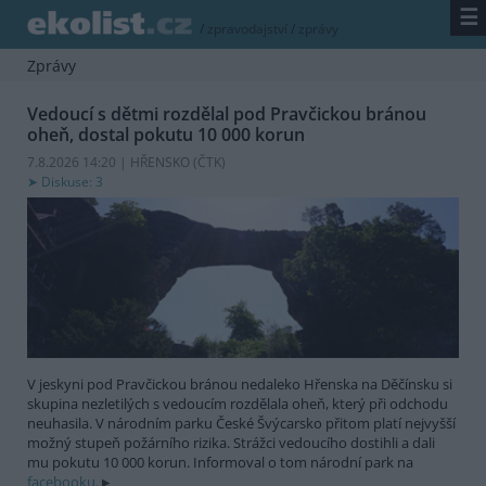
☰
/
zpravodajství
/
zprávy
Zprávy
Vedoucí s dětmi rozdělal pod Pravčickou bránou
oheň, dostal pokutu 10 000 korun
7.8.2026 14:20 | HŘENSKO (
ČTK
)
Diskuse: 3
V jeskyni pod Pravčickou bránou nedaleko Hřenska na Děčínsku si
skupina nezletilých s vedoucím rozdělala oheň, který při odchodu
neuhasila. V národním parku České Švýcarsko přitom platí nejvyšší
možný stupeň požárního rizika. Strážci vedoucího dostihli a dali
mu pokutu 10 000 korun. Informoval o tom národní park na
facebooku.