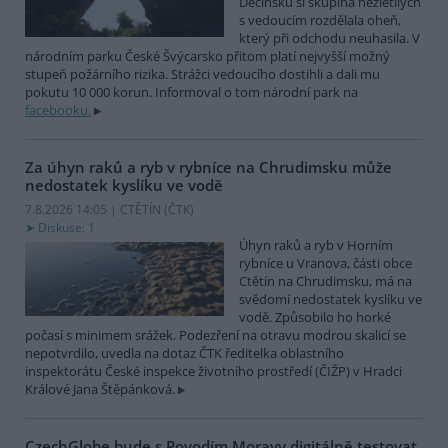
Děčínsku si skupina nezletilých
s vedoucím rozdělala oheň,
který při odchodu neuhasila. V
národním parku České Švýcarsko přitom platí nejvyšší možný
stupeň požárního rizika. Strážci vedoucího dostihli a dali mu
pokutu 10 000 korun. Informoval o tom národní park na
facebooku.
Za úhyn raků a ryb v rybníce na Chrudimsku může
nedostatek kyslíku ve vodě
7.8.2026 14:05 | CTĚTÍN (
ČTK
)
Diskuse: 1
Úhyn raků a ryb v Horním
rybníce u Vranova, části obce
Ctětín na Chrudimsku, má na
svědomí nedostatek kyslíku ve
vodě. Způsobilo ho horké
počasí s minimem srážek. Podezření na otravu modrou skalicí se
nepotvrdilo, uvedla na dotaz ČTK ředitelka oblastního
inspektorátu České inspekce životního prostředí (ČIŽP) v Hradci
Králové Jana Štěpánková.
CzechGlobe bude s Povodím Moravy digitálně testovat