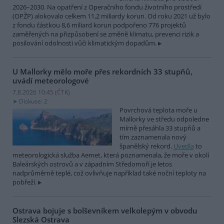
2026–2030. Na opatření z Operačního fondu životního prostředí
(OPŽP) alokovalo celkem 11,2 miliardy korun. Od roku 2021 už bylo
z fondu částkou 8,6 miliard korun podpořeno 776 projektů
zaměřených na přizpůsobení se změně klimatu, prevenci rizik a
posilování odolnosti vůči klimatickým dopadům.
U Mallorky mělo moře přes rekordních 33 stupňů,
uvádí meteorologové
7.8.2026 10:45 (
ČTK
)
Diskuse: 2
Povrchová teplota moře u
Mallorky ve středu odpoledne
mírně přesáhla 33 stupňů a
tím zaznamenala nový
španělský rekord.
Uvedla
to
meteorologická služba Aemet, která poznamenala, že moře v okolí
Baleárských ostrovů a v západním Středomoří je letos
nadprůměrně teplé, což ovlivňuje například také noční teploty na
pobřeží.
Ostrava bojuje s bolševníkem velkolepým v obvodu
Slezská Ostrava