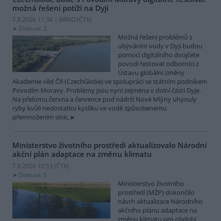
možná řešení potíží na Dyji
7.8.2026 11:34 | BRNO (
ČTK
)
Diskuse: 2
Možná řešení problémů s
ubýváním vody v Dyji budou
pomocí digitálního dvojčete
povodí testovat odborníci z
Ústavu globální změny
Akademie věd ČR (CzechGlobe) ve spolupráci se státním podnikem
Povodím Moravy. Problémy jsou nyní zejména v dolní části Dyje.
Na přelomu června a července pod nádrží Nové Mlýny uhynuly
ryby kvůli nedostatku kyslíku ve vodě způsobenému
přemnožením sinic.
Ministerstvo životního prostředí aktualizovalo Národní
akční plán adaptace na změnu klimatu
7.8.2026 10:53 (
ČTK
)
Diskuse: 5
Ministerstvo životního
prostředí (MŽP) dokončilo
návrh aktualizace Národního
akčního plánu adaptace na
změnu klimatu pro období