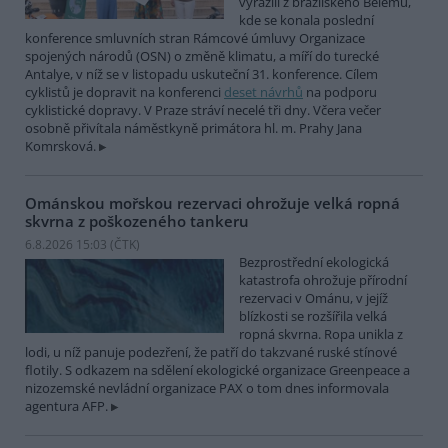
vyrazili z brazilského Belému,
kde se konala poslední
konference smluvních stran Rámcové úmluvy Organizace
spojených národů (OSN) o změně klimatu, a míří do turecké
Antalye, v níž se v listopadu uskuteční 31. konference. Cílem
cyklistů je dopravit na konferenci
deset návrhů
na podporu
cyklistické dopravy. V Praze stráví necelé tři dny. Včera večer
osobně přivítala náměstkyně primátora hl. m. Prahy Jana
Komrsková.
Ománskou mořskou rezervaci ohrožuje velká ropná
skvrna z poškozeného tankeru
6.8.2026 15:03 (
ČTK
)
Bezprostřední ekologická
katastrofa ohrožuje přírodní
rezervaci v Ománu, v jejíž
blízkosti se rozšířila velká
ropná skvrna. Ropa unikla z
lodi, u níž panuje podezření, že patří do takzvané ruské stínové
flotily. S odkazem na sdělení ekologické organizace Greenpeace a
nizozemské nevládní organizace PAX o tom dnes informovala
agentura AFP.