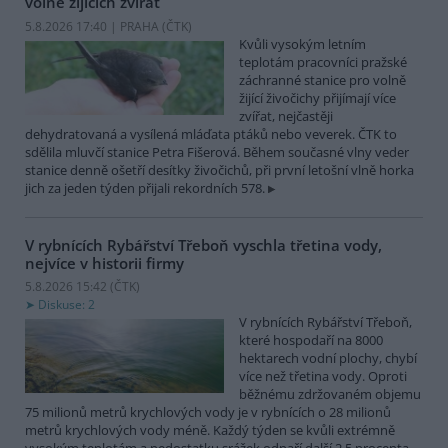
volně žijících zvířat
5.8.2026 17:40 | PRAHA (
ČTK
)
Kvůli vysokým letním
teplotám pracovníci pražské
záchranné stanice pro volně
žijící živočichy přijímají více
zvířat, nejčastěji
dehydratovaná a vysílená mláďata ptáků nebo veverek. ČTK to
sdělila mluvčí stanice Petra Fišerová. Během současné vlny veder
stanice denně ošetří desítky živočichů, při první letošní vlně horka
jich za jeden týden přijali rekordních 578.
V rybnících Rybářství Třeboň vyschla třetina vody,
nejvíce v historii firmy
5.8.2026 15:42 (
ČTK
)
Diskuse: 2
V rybnících Rybářství Třeboň,
které hospodaří na 8000
hektarech vodní plochy, chybí
více než třetina vody. Oproti
běžnému zdržovaném objemu
75 milionů metrů krychlových vody je v rybnících o 28 milionů
metrů krychlových vody méně. Každý týden se kvůli extrémně