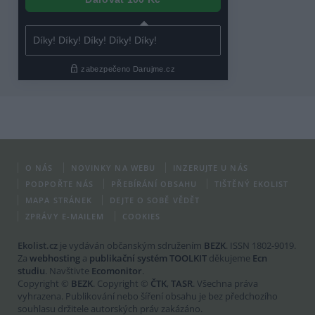
O NÁS
NOVINKY NA WEBU
INZERUJTE U NÁS
PODPOŘTE NÁS
PŘEBÍRÁNÍ OBSAHU
TIŠTĚNÝ EKOLIST
MAPA STRÁNEK
DEJTE O SOBĚ VĚDĚT
ZPRÁVY E-MAILEM
COOKIES
Ekolist.cz
je vydáván občanským sdružením
BEZK
. ISSN 1802-9019.
Za
webhosting
a
publikační systém TOOLKIT
děkujeme
Ecn
studiu
. Navštivte
Ecomonitor
.
Copyright ©
BEZK
. Copyright ©
ČTK
,
TASR
. Všechna práva
vyhrazena. Publikování nebo šíření obsahu je bez předchozího
souhlasu držitele autorských práv zakázáno.