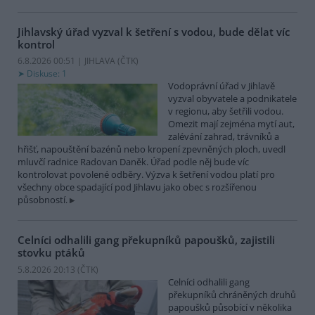
Jihlavský úřad vyzval k šetření s vodou, bude dělat víc
kontrol
6.8.2026 00:51 | JIHLAVA (
ČTK
)
Diskuse: 1
Vodoprávní úřad v Jihlavě
vyzval obyvatele a podnikatele
v regionu, aby šetřili vodou.
Omezit mají zejména mytí aut,
zalévání zahrad, trávníků a
hřišť, napouštění bazénů nebo kropení zpevněných ploch, uvedl
mluvčí radnice Radovan Daněk. Úřad podle něj bude víc
kontrolovat povolené odběry. Výzva k šetření vodou platí pro
všechny obce spadající pod Jihlavu jako obec s rozšířenou
působností.
Celníci odhalili gang překupníků papoušků, zajistili
stovku ptáků
5.8.2026 20:13 (
ČTK
)
Celníci odhalili gang
překupníků chráněných druhů
papoušků působící v několika