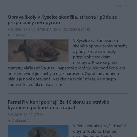
reklama
Oprava školy v Kyselce skončila, střecha i půda se
přizpůsobily netopýrům
8.8.2026 18:35 | KYSELKA (KARLOVARSKO) (
ČTK
)
Diskuse: 1
V Kyselce na Karlovarsku
skončila oprava školní střechy
a půdy, které se musely
přizpůsobit stovkám
netopýrů. Práce se podle
starosty Aleše Labíka (nez.) nepatrně protáhly, ale chod školy ani
hnízdění zvířat jimi nebylo nijak narušeno. Oproti původnímu
plánu je nově opravená i věžička na školní střeše, kam se po
spoustě let vrátila makovice.
Farmáři v Keni popírají, že 16 slonů se otrávilo
kyanidem po konzumaci rajčat
8.8.2026 18:32 (
ČTK
)
Diskuse: 1
V Keni pokračuje vyšetřování
úhynu 16 slonů, kteří se
pravděpodobně otrávili