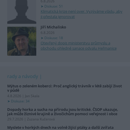
6.8.2026
Diskuse: 51
Klimatická krize není over. Vyzýváme vládu, aby
ji přestala ignorovat
Jiří Michalisko
6.8.2026
Diskuse: 18
Otevřený dopis ministerstvu průmyslu a
obchodu ohledně sanace odvalu Heřmanice
rady a návody
Mýtus o zeleném koberci: Proč anglický trávník v létě zabíjí život
v půdě
4.8.2026 | Jan Skala
Diskuse: 34
Dopady horka a sucha na přírodu jsou kritické. ČSOP ukazuje,
jak může žíznivé krajině a živočichům pomoci veřejnost i obce
29.7.2026 | Zuzana Kučerová
Myslete v horkých dnech na volně žijící ptáky a další zvířata