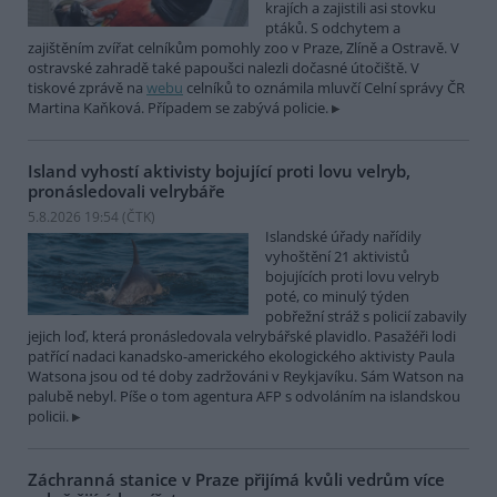
krajích a zajistili asi stovku
ptáků. S odchytem a
zajištěním zvířat celníkům pomohly zoo v Praze, Zlíně a Ostravě. V
ostravské zahradě také papoušci nalezli dočasné útočiště. V
tiskové zprávě na
webu
celníků to oznámila mluvčí Celní správy ČR
Martina Kaňková. Případem se zabývá policie.
Island vyhostí aktivisty bojující proti lovu velryb,
pronásledovali velrybáře
5.8.2026 19:54 (
ČTK
)
Islandské úřady nařídily
vyhoštění 21 aktivistů
bojujících proti lovu velryb
poté, co minulý týden
pobřežní stráž s policií zabavily
jejich loď, která pronásledovala velrybářské plavidlo. Pasažéři lodi
patřící nadaci kanadsko-amerického ekologického aktivisty Paula
Watsona jsou od té doby zadržováni v Reykjavíku. Sám Watson na
palubě nebyl. Píše o tom agentura AFP s odvoláním na islandskou
policii.
Záchranná stanice v Praze přijímá kvůli vedrům více