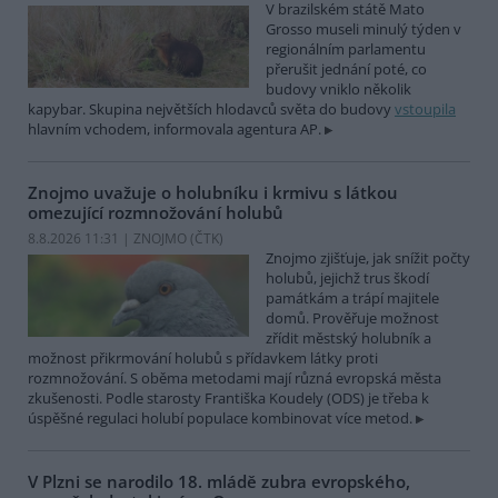
V brazilském státě Mato
Grosso museli minulý týden v
regionálním parlamentu
přerušit jednání poté, co
budovy vniklo několik
kapybar. Skupina největších hlodavců světa do budovy
vstoupila
hlavním vchodem, informovala agentura AP.
Znojmo uvažuje o holubníku i krmivu s látkou
omezující rozmnožování holubů
8.8.2026 11:31 | ZNOJMO (
ČTK
)
Znojmo zjišťuje, jak snížit počty
holubů, jejichž trus škodí
památkám a trápí majitele
domů. Prověřuje možnost
zřídit městský holubník a
možnost přikrmování holubů s přídavkem látky proti
rozmnožování. S oběma metodami mají různá evropská města
zkušenosti. Podle starosty Františka Koudely (ODS) je třeba k
úspěšné regulaci holubí populace kombinovat více metod.
V Plzni se narodilo 18. mládě zubra evropského,