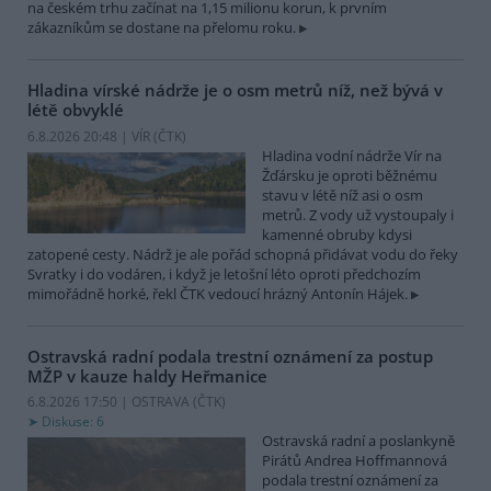
na českém trhu začínat na 1,15 milionu korun, k prvním
zákazníkům se dostane na přelomu roku.
Hladina vírské nádrže je o osm metrů níž, než bývá v
létě obvyklé
6.8.2026 20:48 | VÍR (
ČTK
)
Hladina vodní nádrže Vír na
Žďársku je oproti běžnému
stavu v létě níž asi o osm
metrů. Z vody už vystoupaly i
kamenné obruby kdysi
zatopené cesty. Nádrž je ale pořád schopná přidávat vodu do řeky
Svratky i do vodáren, i když je letošní léto oproti předchozím
mimořádně horké, řekl ČTK vedoucí hrázný Antonín Hájek.
Ostravská radní podala trestní oznámení za postup
MŽP v kauze haldy Heřmanice
6.8.2026 17:50 | OSTRAVA (
ČTK
)
Diskuse: 6
Ostravská radní a poslankyně
Pirátů Andrea Hoffmannová
podala trestní oznámení za