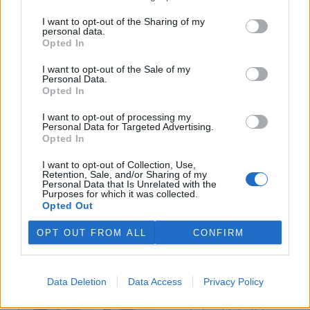
I want to opt-out of the Sharing of my
Veterináři v horku ošetřují více zvířat, ohrožení jsou psi
personal data.
se zploštělým čumákem
Opted In
6.8.2026 15:15 (
ČTK
)
Veterináři v současných
I want to opt-out of the Sale of my
Personal Data.
vedrech ošetřují více zvířat.
Opted In
Mezi nejrizikovější skupiny
podle nich patří plemena psů s
I want to opt-out of processing my
krátkou lebkou a zploštělým
Personal Data for Targeted Advertising.
čumákem, jako jsou například mopsi nebo buldočci, starší jedinci a
Opted In
zvířata se srdečním onemocněním. Jejich majitelé pro ně
vyhledávají veterinární ošetření nejčastěji kvůli přehřátí organismu,
I want to opt-out of Collection, Use,
dehydrataci nebo kolapsu. ČTK to sdělila viceprezidentka Komory
Retention, Sale, and/or Sharing of my
veterinárních lékařů ČR Kateřina Valdhans.
Personal Data that Is Unrelated with the
Purposes for which it was collected.
Opted Out
Do Prahy dorazili jezdci cyklistické štafety, míří na
konferenci o klimatu
OPT OUT FROM ALL
CONFIRM
6.8.2026 15:08 | PRAHA (
ČTK
)
Diskuse: 2
Do Prahy dnes dorazili jezdci
Data Deletion
Data Access
Privacy Policy
mezinárodní cyklistické štafety
COP Bike Ride. Účastníci