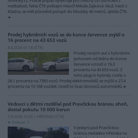
Novinky.cz. Policie případ vyšetřuje pro trestný čin usmrcení z
nedbalosti, řekla ČTK policejní mluvčí Miluše Zajícová. Muž, hasič z
Kladna, se měl původně potopit do hloubky 40 metrů, zjistila ČTK.
Prodej hybridních vozů se do konce července zvýšil o
16 procent na 43 653 vozů
8.8.2026 01:18 (
ČTK
)
Prodej nových aut s hybridním
pohonem od ledna do konce
července vzrostl o 16,3
procenta na 43 653 vozů. Z
toho plug-in hybridy rostly o
28,1 procenta na 7585 vozů. Prodej elektromobilů se zvýšil o 27,4
procenta na 10 168 vozidel. Uvedl to Svaz dovozců automobilů.
Vedoucí s dětmi rozdělal pod Pravčickou bránou oheň,
dostal pokutu 10 000 korun
7.8.2026 14:20 | HŘENSKO (
ČTK
)
Diskuse: 3
V jeskyni pod Pravčickou
bránou nedaleko Hřenska na