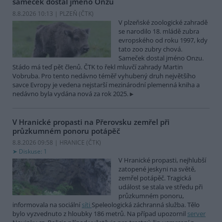
sameček dostal jméno Onzu
8.8.2026 10:13 | PLZEŇ (
ČTK
)
V plzeňské zoologické zahradě
se narodilo 18. mládě zubra
evropského od roku 1997, kdy
tato zoo zubry chová.
Sameček dostal jméno Onzu.
Stádo má teď pět členů. ČTK to řekl mluvčí zahrady Martin
Vobruba. Pro tento nedávno téměř vyhubený druh největšího
savce Evropy je vedena nejstarší mezinárodní plemenná kniha a
nedávno byla vydána nová za rok 2025.
V Hranické propasti na Přerovsku zemřel při
průzkumném ponoru potápěč
8.8.2026 09:58 | HRANICE (
ČTK
)
Diskuse: 1
V Hranické propasti, nejhlubší
zatopené jeskyni na světě,
zemřel potápěč. Tragická
událost se stala ve středu při
průzkumném ponoru,
informovala na sociální
síti
Speleologická záchranná služba. Tělo
bylo vyzvednuto z hloubky 186 metrů. Na případ upozornil
server