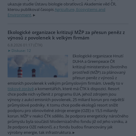
ukazuje studie Ústavu biologie obratlovců Akademie věd ČR,
kterou publikoval časopis
Agriculture, Ecosystems and
Environment
.
Ekologické organizace kritizují MŽP za přesun peněz z
výnosů z povolenek k velkým firmám
6.8.2026 01:17 (
ČTK
)
Diskuse: 12
Ekologické organizace Hnutí
DUHA a Greenpeace ČR
kritizují ministerstvo životního
prostředí (MŽP) za plánovaný
přesun peněz z výnosů z
emisních povolenek k velkým průmyslovým firmám. Uvedly to v
tiskové zprávě
a komentářích, které má ČTK k dispozici. Resort
chce podle nich vyčlenit z programu EUA, jehož zdrojem jsou
výnosy z aukcí emisních povolenek, 25 miliard korun pro největší
průmyslové podniky. K tomu chce podle ekologů resort snížit
podporu pro obnovitelné zdroje energie (OZE) o 15,5 miliardy
korun. MŽP v reakci ČTK sdělilo, že podpora energeticky náročného
průmyslu byla součástí Modernizačního fondu již od jeho vzniku, a
že podpora OZE nekončí, a z fondu budou financovány jak
výrobny energie, tak infrastruktura.