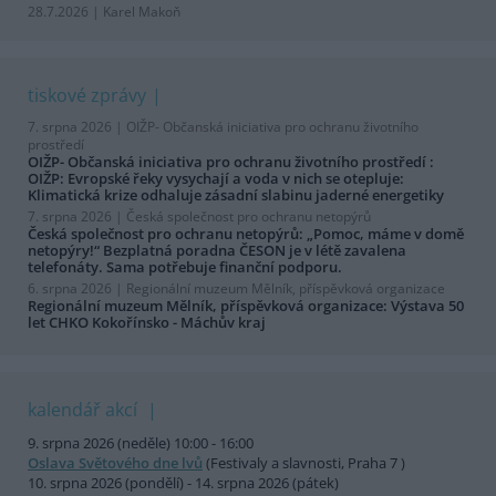
28.7.2026 | Karel Makoň
tiskové zprávy
7. srpna 2026 |
OIŽP- Občanská iniciativa pro ochranu životního
prostředí
OIŽP- Občanská iniciativa pro ochranu životního prostředí :
OIŽP: Evropské řeky vysychají a voda v nich se otepluje:
Klimatická krize odhaluje zásadní slabinu jaderné energetiky
7. srpna 2026 |
Česká společnost pro ochranu netopýrů
Česká společnost pro ochranu netopýrů: „Pomoc, máme v domě
netopýry!“ Bezplatná poradna ČESON je v létě zavalena
telefonáty. Sama potřebuje finanční podporu.
6. srpna 2026 |
Regionální muzeum Mělník, příspěvková organizace
Regionální muzeum Mělník, příspěvková organizace: Výstava 50
let CHKO Kokořínsko - Máchův kraj
kalendář akcí
9. srpna 2026 (neděle) 10:00 - 16:00
Oslava Světového dne lvů
(Festivaly a slavnosti, Praha 7 )
10. srpna 2026 (pondělí) - 14. srpna 2026 (pátek)