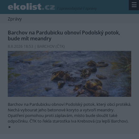
☰
/
zpravodajství
/
zprávy
Zprávy
Barchov na Pardubicku obnoví Podolský potok,
bude mít meandry
8.8.2026 18:53 | BARCHOV (
ČTK
)
Barchov na Pardubicku obnoví Podolský potok, který obcí protéká.
Nechá vybourat jeho betonové koryto a vytvoří meandry.
Opatření pomohou proti záplavám, místo bude sloužit také
odpočinku. ČTK to řekla starostka Iva Krebsová (za lepší Barchov).