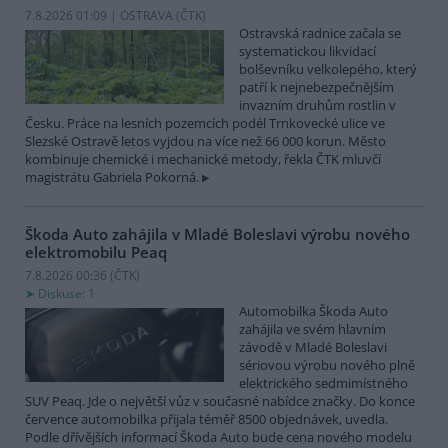
7.8.2026 01:09 | OSTRAVA (
ČTK
)
Ostravská radnice začala se
systematickou likvidací
bolševníku velkolepého, který
patří k nejnebezpečnějším
invazním druhům rostlin v
Česku. Práce na lesních pozemcích podél Trnkovecké ulice ve
Slezské Ostravě letos vyjdou na více než 66 000 korun. Město
kombinuje chemické i mechanické metody, řekla ČTK mluvčí
magistrátu Gabriela Pokorná.
Škoda Auto zahájila v Mladé Boleslavi výrobu nového
elektromobilu Peaq
7.8.2026 00:36 (
ČTK
)
Diskuse: 1
Automobilka Škoda Auto
zahájila ve svém hlavním
závodě v Mladé Boleslavi
sériovou výrobu nového plně
elektrického sedmimístného
SUV Peaq. Jde o největší vůz v současné nabídce značky. Do konce
července automobilka přijala téměř 8500 objednávek, uvedla.
Podle dřívějších informací Škoda Auto bude cena nového modelu