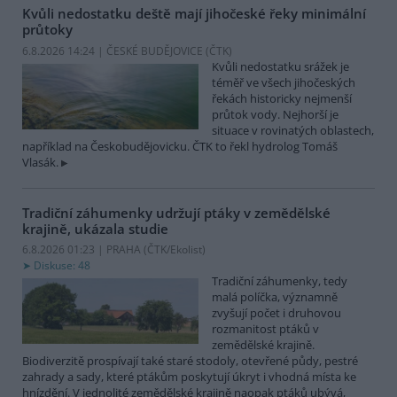
Kvůli nedostatku deště mají jihočeské řeky minimální
průtoky
6.8.2026 14:24 | ČESKÉ BUDĚJOVICE (
ČTK
)
Kvůli nedostatku srážek je
téměř ve všech jihočeských
řekách historicky nejmenší
průtok vody. Nejhorší je
situace v rovinatých oblastech,
například na Českobudějovicku. ČTK to řekl hydrolog Tomáš
Vlasák.
Tradiční záhumenky udržují ptáky v zemědělské
krajině, ukázala studie
6.8.2026 01:23 | PRAHA (
ČTK/Ekolist
)
Diskuse: 48
Tradiční záhumenky, tedy
malá políčka, významně
zvyšují počet i druhovou
rozmanitost ptáků v
zemědělské krajině.
Biodiverzitě prospívají také staré stodoly, otevřené půdy, pestré
zahrady a sady, které ptákům poskytují úkryt i vhodná místa ke
hnízdění. V jednolité zemědělské krajině naopak ptáků ubývá,