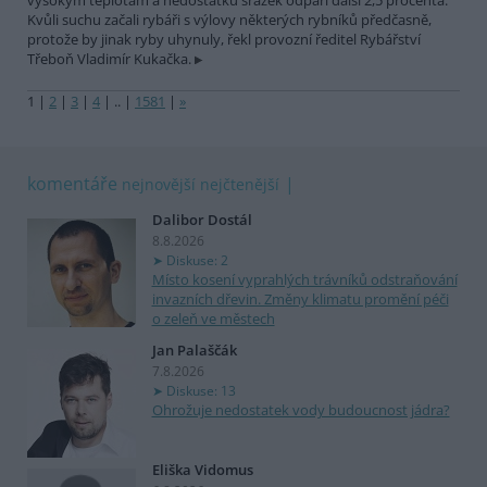
vysokým teplotám a nedostatku srážek odpaří další 2,5 procenta.
Kvůli suchu začali rybáři s výlovy některých rybníků předčasně,
protože by jinak ryby uhynuly, řekl provozní ředitel Rybářství
Třeboň Vladimír Kukačka.
1
|
2
|
3
|
4
|
..
|
1581
|
»
komentáře
nejnovější
nejčtenější
Dalibor Dostál
8.8.2026
Diskuse: 2
Místo kosení vyprahlých trávníků odstraňování
invazních dřevin. Změny klimatu promění péči
o zeleň ve městech
Jan Palaščák
7.8.2026
Diskuse: 13
Ohrožuje nedostatek vody budoucnost jádra?
Eliška Vidomus