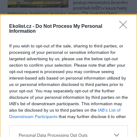
postup ministerstva životního
prostředí (MŽP) v kauze haldy
Heřmanice. Vyplývá to ze zprávy, kterou ČTK poskytla Česká
pirátská strana. Požaduje, aby policie prověřila okolnosti odebrání
případu České inspekci životního prostředí (ČIŽP) a zastavení řízení.
Ekolist.cz -
Do Not Process My Personal
Hoffmannová ČTK sdělila, že trestní oznámení podala proti dosud
Information
přesně nezjištěným osobám působícím na MŽP a ČIŽP, případně
dalším osobám, jejichž účast na popsaném postupu může být
If you wish to opt-out of the sale, sharing to third parties, or
zjištěna prověřováním. Stanovisko MŽP a ČIŽP ČTK shání.
processing of your personal or sensitive information for
targeted advertising by us, please use the below opt-out
Ředitelé odborů i mluvčí se z ČIŽP rozhodli odejít z
section to confirm your selection. Please note that after your
vlastní vůle, řekl Straka
opt-out request is processed you may continue seeing
6.8.2026 15:22 (
ČTK
)
interest-based ads based on personal information utilized by
Diskuse: 1
us or personal information disclosed to third parties prior to
Ředitel odboru vnitřních
your opt-out. You may separately opt-out of the further
služeb Matěj Mrlina, vedoucí
disclosure of your personal information by third parties on the
služebního úřadu Oldřich
IAB’s list of downstream participants. This information may
Jarolím a tisková mluvčí Miriam
Loužecká končí na České
also be disclosed by us to third parties on the
IAB’s List of
inspekci životního prostředí (ČIŽP) z vlastní iniciativy. Na dotaz ČTK
Downstream Participants
that may further disclose it to other
to napsal nový ředitel inspekce Pavel Straka (za Motoristy). O jejich
third parties.
plánovaných odchodech
informovaly
v pondělí Seznam Zprávy.
Podle něj tak končí dva z pěti ředitelů odborů na ČIŽP.
Personal Data Processing Opt Outs