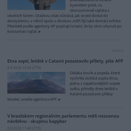
kyanidem poté, co
zkonzumovali rajčata z
okolních farem. Otázkou však zůstává, jak se jed dostal do
ekosystému, v němž spolu s divokou zvěří žijí také domácí zvířata.
Pěstitelé podle agentury AP popírají tvrzení, že by sloni uhynuli po
konzumaci rajčat.
reklama
Etna soptí, letiště v Catanii pozastavilo přílety, píše AFP
8.8.2026 12:33 (
ČTK
)
Oblaka kouře a popela, které
vychrlila sicilská sopka Etna,
jedna z nejaktivnějších sopek
světa, přiměly dnes letiště v
Katánii pozastavit přílety
letadel, uvedla agentura AFP.
V brazilském regionálním parlamentu měli nezvanou
návštěvu - skupinu kapybar
8.8.2026 11:40 (
ČTK
)