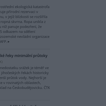
ostřední ekologická katastrofa
uje přírodní rezervaci v
, v jejíž blízkosti se rozšířila
 ropná skvrna. Ropa unikla z
 u níž panuje podezření, že
. S odkazem na sdělení
izozemské nevládní organizace
 AFP.
ské řeky minimální průtoky
K
)
 nedostatku srážek je téměř ve
 jihočeských řekách historicky
nší průtok vody. Nejhorší je
ce v rovinatých oblastech,
klad na Českobudějovicku. ČTK