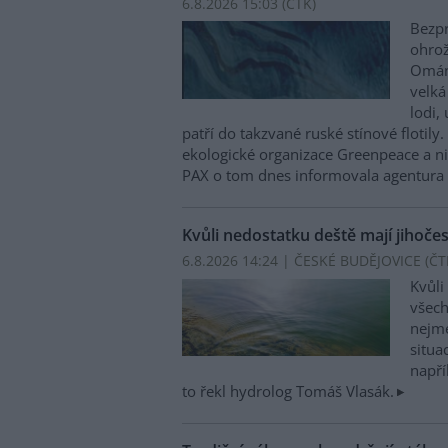
6.8.2026 15:03 (
ČTK
)
Bezpr
ohrož
Ománu
velká
lodi,
patří do takzvané ruské stínové flotily
ekologické organizace Greenpeace a n
PAX o tom dnes informovala agentura
Kvůli nedostatku deště mají jihoče
6.8.2026 14:24 | ČESKÉ BUDĚJOVICE (
ČT
Kvůli
všech
nejme
situa
napří
to řekl hydrolog Tomáš Vlasák.