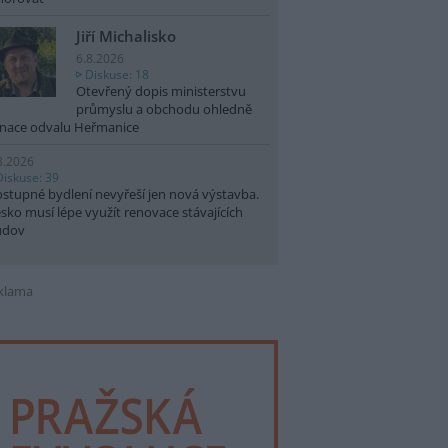
Jiří Michalisko
6.8.2026
Diskuse: 18
Otevřený dopis ministerstvu
průmyslu a obchodu ohledně
nace odvalu Heřmanice
8.2026
Diskuse: 39
stupné bydlení nevyřeší jen nová výstavba.
sko musí lépe využít renovace stávajících
udov
klama