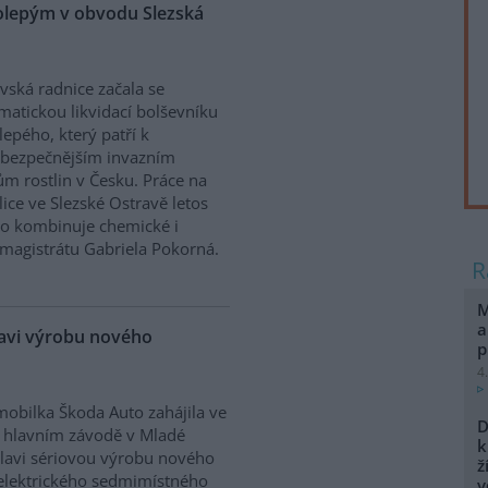
kolepým v obvodu Slezská
vská radnice začala se
matickou likvidací bolševníku
lepého, který patří k
ebezpečnějším invazním
m rostlin v Česku. Práce na
ice ve Slezské Ostravě letos
to kombinuje chemické i
magistrátu Gabriela Pokorná.
M
a
lavi výrobu nového
p
4
obilka Škoda Auto zahájila ve
D
 hlavním závodě v Mladé
k
lavi sériovou výrobu nového
ž
elektrického sedmimístného
v