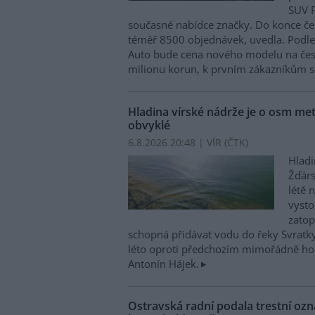
SUV P
současné nabídce značky. Do konce če
téměř 8500 objednávek, uvedla. Podle 
Auto bude cena nového modelu na čes
milionu korun, k prvním zákazníkům s
Hladina vírské nádrže je o osm metr
obvyklé
6.8.2026 20:48 | VÍR (
ČTK
)
Hladi
Žďárs
létě 
vysto
zatop
schopná přidávat vodu do řeky Svratky 
léto oproti předchozím mimořádně hor
Antonín Hájek.
Ostravská radní podala trestní oz