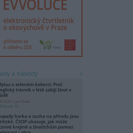
rady a návody
ýtus o zeleném koberci: Proč
nglický trávník v létě zabíjí život v
ůdě
.8.2026 | Jan Skala
Diskuse: 32
opady horka a sucha na přírodu jsou
ritické. ČSOP ukazuje, jak může
íznivé krajině a živočichům pomoci
eřejnost i obce