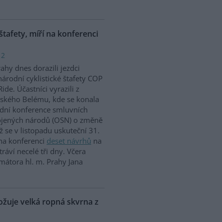
 štafety, míří na konferenci
 2
ahy dnes dorazili jezdci
árodní cyklistické štafety COP
Ride. Účastníci vyrazili z
lského Belému, kde se konala
dní konference smluvních
ojených národů (OSN) o změně
íž se v listopadu uskuteční 31.
 na konferenci
deset návrhů
na
ráví necelé tři dny. Včera
mátora hl. m. Prahy Jana
uje velká ropná skvrna z