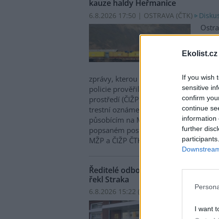
kauze haldy Heřmanice
6.8.2026 17:50 | OSTRAVA (
ČTK
)
Diskus
Ostra
Andre
oznám
Ekolist.cz
život
haldy
If you wish 
zprávy, kterou ČTK poskytla Česká pirá
sensitive in
policie prověřila okolnosti odebrání p
confirm you
prostředí (ČIŽP) a zastavení řízení. Ho
continue se
trestní oznámení podala proti dosud 
information 
působícím na MŽP a ČIŽP, případně dal
further disc
popsaném postupu může být zjištěna 
participants
MŽP a ČIŽP ČTK shání.
Downstream 
Ředitelé odborů i mluvčí se z ČIŽP r
řekl Straka
Persona
6.8.2026 15:22 (
ČTK
)
Ředit
I want t
Matěj