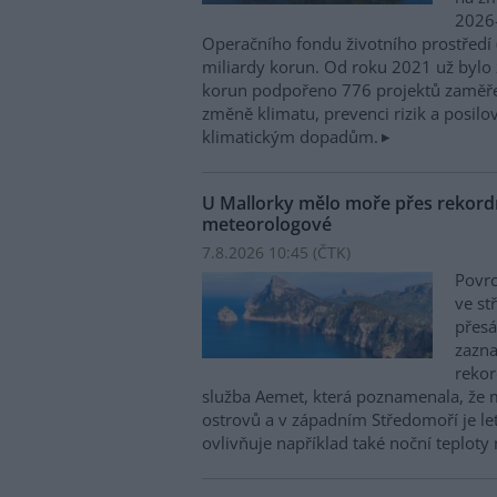
2026–
Operačního fondu životního prostředí
miliardy korun. Od roku 2021 už bylo 
korun podpořeno 776 projektů zaměře
změně klimatu, prevenci rizik a posilo
klimatickým dopadům.
U Mallorky mělo moře přes rekordn
meteorologové
7.8.2026 10:45 (
ČTK
)
Povrc
ve st
přesá
zazn
reko
služba Aemet, která poznamenala, že 
ostrovů a v západním Středomoří je le
ovlivňuje například také noční teploty 