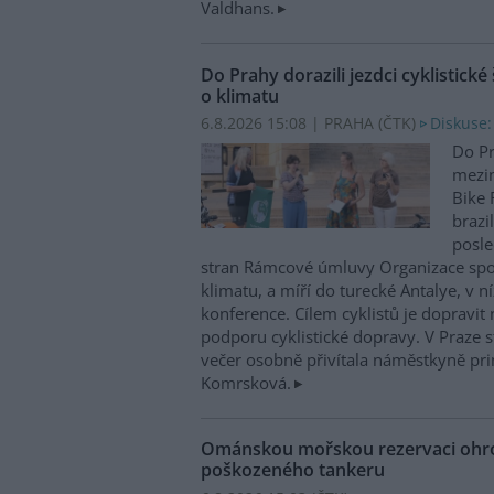
Valdhans.
Do Prahy dorazili jezdci cyklistické
o klimatu
6.8.2026 15:08 | PRAHA (
ČTK
)
Diskuse:
Do Pr
mezin
Bike 
brazi
posle
stran Rámcové úmluvy Organizace sp
klimatu, a míří do turecké Antalye, v n
konference. Cílem cyklistů je dopravit
podporu cyklistické dopravy. V Praze st
večer osobně přivítala náměstkyně pri
Komrsková.
Ománskou mořskou rezervaci ohrož
poškozeného tankeru