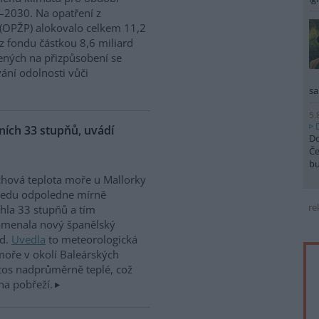
2030. Na opatření z
 (OPŽP) alokovalo celkem 11,2
z fondu částkou 8,6 miliard
ných na přizpůsobení se
vání odolnosti vůči
sa
5.
ích 33 stupňů, uvádí
Do
Če
b
hová teplota moře u Mallorky
ředu odpoledne mírně
re
hla 33 stupňů a tím
amenala nový španělský
rd.
Uvedla
to meteorologická
moře v okolí Baleárských
tos nadprůměrně teplé, což
na pobřeží.