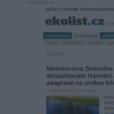
reklama
reklama
zprávy o přírodě, životním prostřed
/
zp
titulní strana
zpravodajství
public
zprávy
tiskové zprávy
co píší jiní
spe
Zprávy
Ministerstvo životního
aktualizovalo Národní 
adaptace na změnu kl
7.8.2026 10:53 (
ČTK
)
Diskuse: 1
Minis
(MŽP)
Národ
na zm