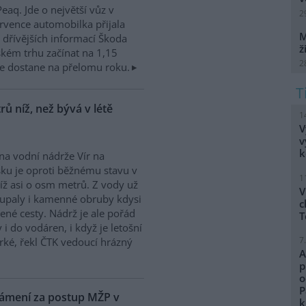
eaq. Jde o největší vůz v
2
rvence automobilka přijala
M
dřívějších informací Škoda
ž
kém trhu začínat na 1,15
2
e dostane na přelomu roku.
ů níž, než bývá v létě
1
V
v
k
na vodní nádrže Vír na
ku je oproti běžnému stavu v
1
níž asi o osm metrů. Z vody už
V
upaly i kamenné obruby kdysi
c
ené cesty. Nádrž je ale pořád
T
i do vodáren, i když je letošní
7
ké, řekl ČTK vedoucí hrázný
A
p
o
P
námení za postup MŽP v
k