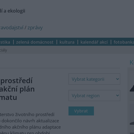
í a ekologii
ravodajství
/
zprávy
istika
zelená domácnost
kultura
kalendář akcí
fotobank
ciály
 prostředí
akční plán
imatu
terstvo životního prostředí
 dokončilo návrh aktualizace
ního akčního plánu adaptace
ěnu klimatu pro období
ig