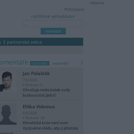
reklama
Přihlášení
rozšířené vyhledávání
a
partnerská sekce
komentáře
nejnovější
nejčtenější
Jan Palaščák
7.8.2026
Diskuse: 9
Ohrožuje nedostatek vody
budoucnost jádra?
Eliška Vidomus
6.8.2026
Diskuse: 24
Klimatická krize není over.
Vyzýváme vládu, aby ji přestala
norovat