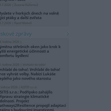
9.7.2026 | Zuzana Kučerová
yslete v horkých dnech na volně
ijící ptáky a další zvířata
8.7.2026 | Karel Makoň
tiskové zprávy
4. května 2026 |
ýměna střešních oken jako krok k
yšší energetické účinnosti a
omfortu bydlení
1. května 2026 |
Vrchlabí do toho!
rchlabí do toho!: Vrchlabí do toho!
hce vyhrát volby. Nabízí Lukáše
eplého jako nového starostu
. května 2026 |
ASITIS s.r.o.
SITIS s.r.o.: Podřipsko zahájilo
řípravu strategie klimatické
dolnosti. Projekt
athways2Resilience propojil adaptaci
rajiny s budoucími investicemi.