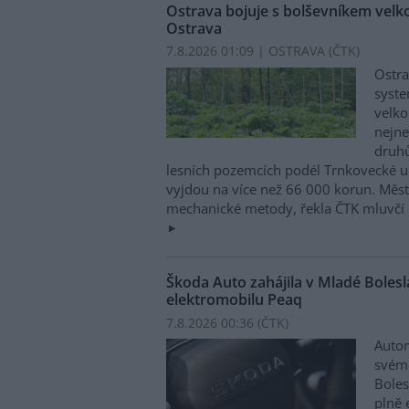
Ostrava bojuje s bolševníkem vel
Ostrava
7.8.2026 01:09 | OSTRAVA (
ČTK
)
Ostra
syste
velko
nejn
druhů
lesních pozemcích podél Trnkovecké ul
vyjdou na více než 66 000 korun. Měs
mechanické metody, řekla ČTK mluvčí 
Škoda Auto zahájila v Mladé Boles
elektromobilu Peaq
7.8.2026 00:36 (
ČTK
)
Autom
svém
Boles
plně 