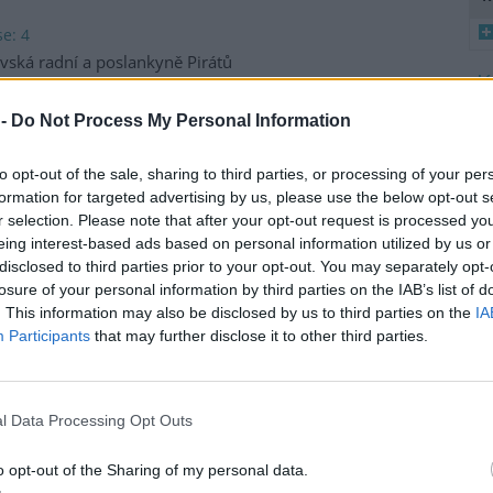
e: 4
vská radní a poslankyně Pirátů
a Hoffmannová podala trestní
ení za postup ministerstva
8
 -
Do Not Process My Personal Information
ního prostředí (MŽP) v kauze
K
 Heřmanice. Vyplývá to ze
O
to opt-out of the sale, sharing to third parties, or processing of your per
tská strana. Požaduje, aby
9
formation for targeted advertising by us, please use the below opt-out s
řípadu České inspekci životního
O
r selection. Please note that after your opt-out request is processed y
ffmannová ČTK sdělila, že
s
eing interest-based ads based on personal information utilized by us or
přesně nezjištěným osobám
disclosed to third parties prior to your opt-out. You may separately opt-
1
ším osobám, jejichž účast na
(
losure of your personal information by third parties on the IAB’s list of
prověřováním. Stanovisko
H
. This information may also be disclosed by us to third parties on the
IA
p
Participants
that may further disclose it to other third parties.
a
ozhodli odejít z vlastní vůle,
l Data Processing Opt Outs
el odboru vnitřních služeb
o opt-out of the Sharing of my personal data.
 Mrlina, vedoucí služebního