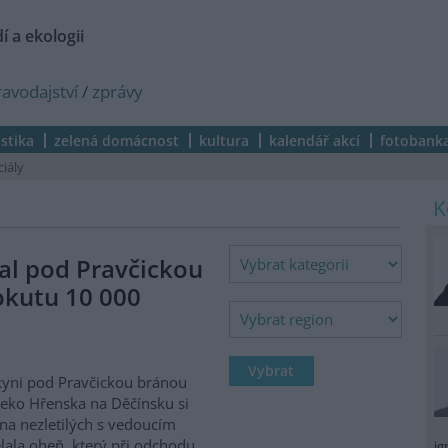
í a ekologii
ravodajství
/
zprávy
istika
zelená domácnost
kultura
kalendář akcí
fotobank
ciály
al pod Pravčickou
okutu 10 000
kyni pod Pravčickou bránou
eko Hřenska na Děčínsku si
na nezletilých s vedoucím
lala oheň, který při odchodu
ig