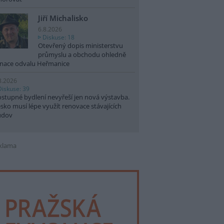
Jiří Michalisko
6.8.2026
Diskuse: 18
Otevřený dopis ministerstvu
průmyslu a obchodu ohledně
nace odvalu Heřmanice
8.2026
Diskuse: 39
stupné bydlení nevyřeší jen nová výstavba.
sko musí lépe využít renovace stávajících
udov
klama