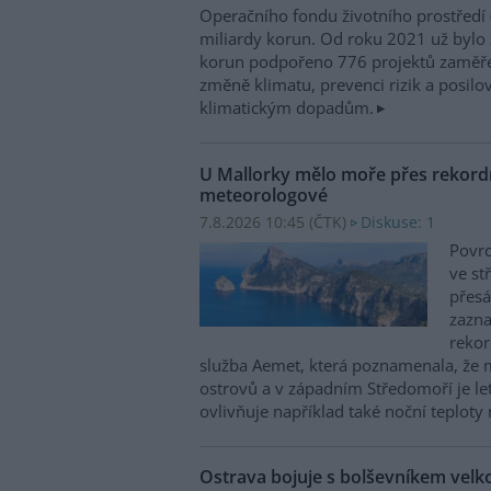
Operačního fondu životního prostředí
miliardy korun. Od roku 2021 už bylo 
korun podpořeno 776 projektů zaměře
změně klimatu, prevenci rizik a posilo
klimatickým dopadům.
U Mallorky mělo moře přes rekordn
meteorologové
7.8.2026 10:45 (
ČTK
)
Diskuse: 1
Povrc
ve st
přesá
zazn
reko
služba Aemet, která poznamenala, že 
ostrovů a v západním Středomoří je le
ovlivňuje například také noční teploty 
Ostrava bojuje s bolševníkem vel