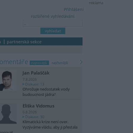
reklama
Přihlášení
rozšířené vyhledávání
a
partnerská sekce
komentáře
nejnovější
nejčtenější
Jan Palaščák
7.8.2026
Diskuse: 13
Ohrožuje nedostatek vody
budoucnost jádra?
Eliška Vidomus
6.8.2026
Diskuse: 30
Klimatická krize není over.
Vyzýváme vládu, aby ji přestala
norovat