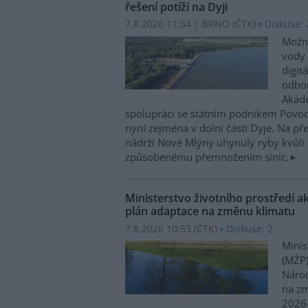
řešení potíží na Dyji
7.8.2026 11:34 | BRNO (
ČTK
)
Diskuse: 
Možn
vody 
digit
odbor
Akade
spolupráci se státním podnikem Povo
nyní zejména v dolní části Dyje. Na p
nádrží Nové Mlýny uhynuly ryby kvůli 
způsobenému přemnožením sinic.
Ministerstvo životního prostředí a
plán adaptace na změnu klimatu
7.8.2026 10:53 (
ČTK
)
Diskuse: 2
Minis
(MŽP)
Národ
na zm
2026–