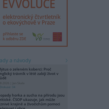
rady a návody
ýtus o zeleném koberci: Proč
nglický trávník v létě zabíjí život v
ůdě
.8.2026 | Jan Skala
Diskuse: 34
opady horka a sucha na přírodu jsou
ritické. ČSOP ukazuje, jak může
íznivé krajině a živočichům pomoci
eřejnost i obce