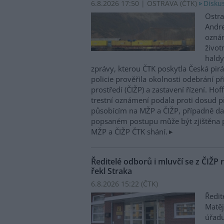
6.8.2026 17:50 | OSTRAVA (
ČTK
)
Diskus
Ostra
Andre
oznám
život
haldy
zprávy, kterou ČTK poskytla Česká pirá
policie prověřila okolnosti odebrání p
prostředí (ČIŽP) a zastavení řízení. Ho
trestní oznámení podala proti dosud 
působícím na MŽP a ČIŽP, případně dal
popsaném postupu může být zjištěna 
MŽP a ČIŽP ČTK shání.
Ředitelé odborů i mluvčí se z ČIŽP r
řekl Straka
6.8.2026 15:22 (
ČTK
)
Ředit
Matěj
úřadu