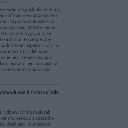
e: 4
vská radní a poslankyně Pirátů
a Hoffmannová podala trestní
ení za postup ministerstva
ního prostředí (MŽP) v kauze
 Heřmanice. Vyplývá to ze
tská strana. Požaduje, aby
řípadu České inspekci životního
ffmannová ČTK sdělila, že
přesně nezjištěným osobám
ším osobám, jejichž účast na
prověřováním. Stanovisko
ozhodli odejít z vlastní vůle,
el odboru vnitřních služeb
 Mrlina, vedoucí služebního
 Oldřich Jarolím a tisková