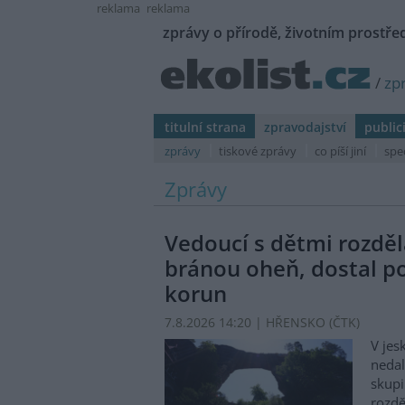
reklama
reklama
zprávy o přírodě, životním prostřed
/
zp
titulní strana
zpravodajství
public
zprávy
tiskové zprávy
co píší jiní
spe
Zprávy
Vedoucí s dětmi rozděl
bránou oheň, dostal p
korun
7.8.2026 14:20 | HŘENSKO (
ČTK
)
V jes
nedal
skupi
rozdě