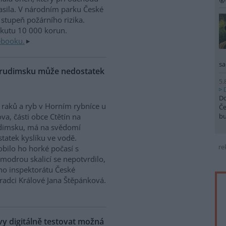
sila. V národním parku České
stupeň požárního rizika.
okutu 10 000 korun.
ebooku.
sa
Chrudimsku může nedostatek
5.
Do
raků a ryb v Horním rybníce u
Če
b
va, části obce Ctětín na
dimsku, má na svědomí
tatek kyslíku ve vodě.
re
bilo ho horké počasí s
modrou skalicí se nepotvrdilo,
ího inspektorátu České
Hradci Králové Jana Štěpánková.
 digitálně testovat možná