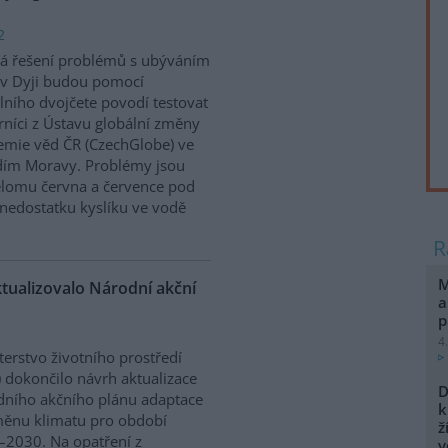
2
á řešení problémů s ubýváním
v Dyji budou pomocí
álního dvojčete povodí testovat
níci z Ústavu globální změny
mie věd ČR (CzechGlobe) ve
dím Moravy. Problémy jsou
řelomu června a července pod
nedostatku kyslíku ve vodě
M
ktualizovalo Národní akční
a
p
4
terstvo životního prostředí
 dokončilo návrh aktualizace
D
ního akčního plánu adaptace
k
ěnu klimatu pro období
ž
2030. Na opatření z
v