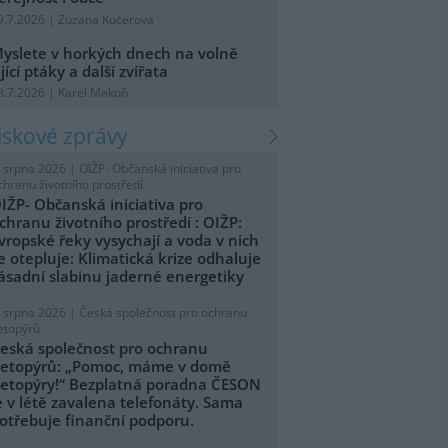
9.7.2026 | Zuzana Kučerová
yslete v horkých dnech na volně
ijící ptáky a další zvířata
8.7.2026 | Karel Makoň
tiskové zprávy
. srpna 2026 |
OIŽP- Občanská iniciativa pro
chranu životního prostředí
IŽP- Občanská iniciativa pro
chranu životního prostředí : OIŽP:
vropské řeky vysychají a voda v nich
e otepluje: Klimatická krize odhaluje
ásadní slabinu jaderné energetiky
. srpna 2026 |
Česká společnost pro ochranu
etopýrů
eská společnost pro ochranu
etopýrů: „Pomoc, máme v domě
etopýry!“ Bezplatná poradna ČESON
e v létě zavalena telefonáty. Sama
otřebuje finanční podporu.