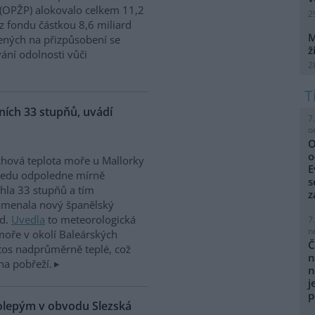
 (OPŽP) alokovalo celkem 11,2
2
z fondu částkou 8,6 miliard
M
ných na přizpůsobení se
ž
vání odolnosti vůči
2
ích 33 stupňů, uvádí
7
o
O
o
hová teplota moře u Mallorky
E
ředu odpoledne mírně
s
hla 33 stupňů a tím
z
amenala nový španělský
rd.
Uvedla
to meteorologická
7
n
moře v okolí Baleárských
Č
tos nadprůměrně teplé, což
n
na pobřeží.
n
j
p
kolepým v obvodu Slezská