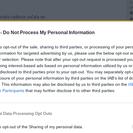
6
p
R
vská radnice začala se
p
matickou likvidací bolševníku
l
lepého, který patří k
 -
Do Not Process My Personal Information
ebezpečnějším invazním
m rostlin v Česku. Práce na
to opt-out of the sale, sharing to third parties, or processing of your per
ice ve Slezské Ostravě letos
formation for targeted advertising by us, please use the below opt-out s
to kombinuje chemické i
8
r selection. Please note that after your opt-out request is processed y
magistrátu Gabriela Pokorná.
K
eing interest-based ads based on personal information utilized by us or
O
disclosed to third parties prior to your opt-out. You may separately opt-
9
losure of your personal information by third parties on the IAB’s list of
O
lavi výrobu nového
. This information may also be disclosed by us to third parties on the
IA
s
Participants
that may further disclose it to other third parties.
1
(
obilka Škoda Auto zahájila ve
H
 hlavním závodě v Mladé
p
l Data Processing Opt Outs
lavi sériovou výrobu nového
a
elektrického sedmimístného
o opt-out of the Sharing of my personal data.
eaq. Jde o největší vůz v