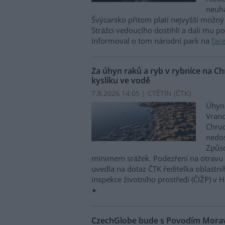
neuha
Švýcarsko přitom platí nejvyšší možný 
Strážci vedoucího dostihli a dali mu p
Informoval o tom národní park na
fac
Za úhyn raků a ryb v rybníce na 
kyslíku ve vodě
7.8.2026 14:05 | CTĚTÍN (
ČTK
)
Úhyn 
Vrano
Chru
nedos
Způso
minimem srážek. Podezření na otravu 
uvedla na dotaz ČTK ředitelka oblastn
inspekce životního prostředí (ČIŽP) v 
CzechGlobe bude s Povodím Moravy