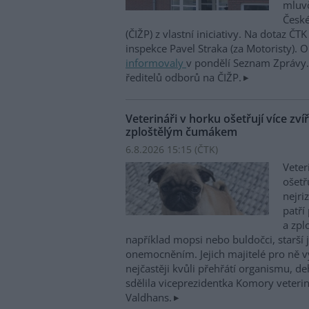
mluvč
České
(ČIŽP) z vlastní iniciativy. Na dotaz ČT
inspekce Pavel Straka (za Motoristy).
informovaly
v pondělí Seznam Zprávy. 
ředitelů odborů na ČIŽP.
Veterináři v horku ošetřují více zví
zploštělým čumákem
6.8.2026 15:15 (
ČTK
)
Veter
ošetř
nejri
patří
a zpl
například mopsi nebo buldočci, starší j
onemocněním. Jejich majitelé pro ně vy
nejčastěji kvůli přehřátí organismu, d
sdělila viceprezidentka Komory veterin
Valdhans.