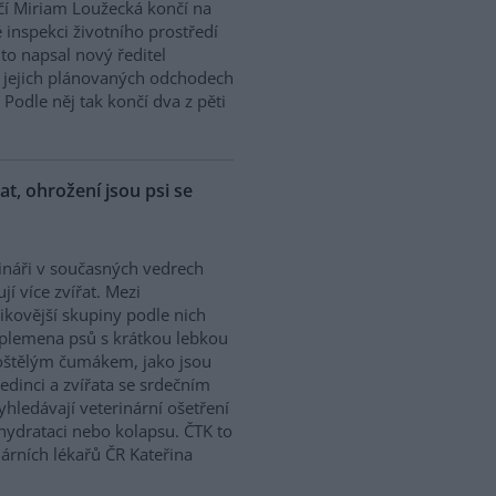
í Miriam Loužecká končí na
 inspekci životního prostředí
K to napsal nový ředitel
 O jejich plánovaných odchodech
Podle něj tak končí dva z pěti
řat, ohrožení jsou psi se
ináři v současných vedrech
ují více zvířat. Mezi
zikovější skupiny podle nich
 plemena psů s krátkou lebkou
oštělým čumákem, jako jsou
edinci a zvířata se srdečním
hledávají veterinární ošetření
ehydrataci nebo kolapsu. ČTK to
árních lékařů ČR Kateřina