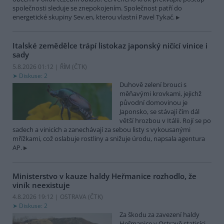
společnosti sleduje se znepokojením. Společnost patří do
energetické skupiny Sev.en, kterou vlastní Pavel Tykač.
Italské zemědělce trápí listokaz japonský ničící vinice i
sady
5.8.2026 01:12 | ŘÍM (
ČTK
)
Diskuse: 2
Duhově zelení brouci s
měňavými krovkami, jejichž
původní domovinou je
Japonsko, se stávají čím dál
větší hrozbou v Itálii. Rojí se po
sadech a vinicích a zanechávají za sebou listy s vykousanými
mřížkami, což oslabuje rostliny a snižuje úrodu, napsala agentura
AP.
Ministerstvo v kauze haldy Heřmanice rozhodlo, že
viník neexistuje
4.8.2026 19:12 | OSTRAVA (
ČTK
)
Diskuse: 2
Za škodu za zavezení haldy
Heřmanice v Ostravě statisíci