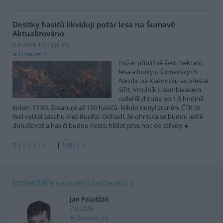
Desítky hasičů likvidují požár lesa na Šumavě
Aktualizováno
4.8.2026 17:13 (
ČTK
)
Diskuse: 2
Požár přibližně šesti hektarů
lesa a louky u šumavských
Nezdic na Klatovsku se přestal
šířit. Vrtulník s bambivakem
odletěl zhruba po 1,5 hodině
kolem 17:00. Zasahuje až 150 hasičů. Nikdo nebyl zraněn. ČTK to
řekl velitel zásahu Aleš Bucifal. Odhadl, že ohniska se budou ještě
dohašovat a hasiči budou místo hlídat přes noc do středy.
1
|
2
|
3
|
4
|
..
|
1581
|
»
komentáře
nejnovější
nejčtenější
Jan Palaščák
7.8.2026
Diskuse: 13