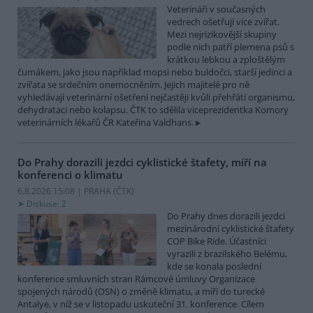
Veterináři v současných
vedrech ošetřují více zvířat.
Mezi nejrizikovější skupiny
podle nich patří plemena psů s
krátkou lebkou a zploštělým
čumákem, jako jsou například mopsi nebo buldočci, starší jedinci a
zvířata se srdečním onemocněním. Jejich majitelé pro ně
vyhledávají veterinární ošetření nejčastěji kvůli přehřátí organismu,
dehydrataci nebo kolapsu. ČTK to sdělila viceprezidentka Komory
veterinárních lékařů ČR Kateřina Valdhans.
Do Prahy dorazili jezdci cyklistické štafety, míří na
konferenci o klimatu
6.8.2026 15:08 | PRAHA (
ČTK
)
Diskuse: 2
Do Prahy dnes dorazili jezdci
mezinárodní cyklistické štafety
COP Bike Ride. Účastníci
vyrazili z brazilského Belému,
kde se konala poslední
konference smluvních stran Rámcové úmluvy Organizace
spojených národů (OSN) o změně klimatu, a míří do turecké
Antalye, v níž se v listopadu uskuteční 31. konference. Cílem