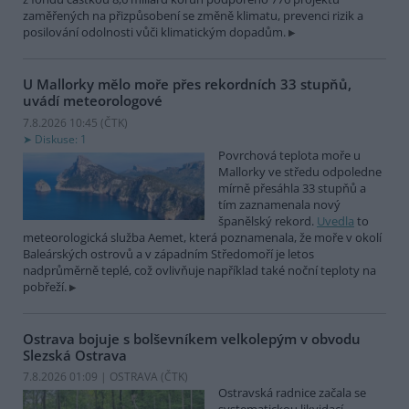
zaměřených na přizpůsobení se změně klimatu, prevenci rizik a
posilování odolnosti vůči klimatickým dopadům.
U Mallorky mělo moře přes rekordních 33 stupňů,
uvádí meteorologové
7.8.2026 10:45 (
ČTK
)
Diskuse: 1
Povrchová teplota moře u
Mallorky ve středu odpoledne
mírně přesáhla 33 stupňů a
tím zaznamenala nový
španělský rekord.
Uvedla
to
meteorologická služba Aemet, která poznamenala, že moře v okolí
Baleárských ostrovů a v západním Středomoří je letos
nadprůměrně teplé, což ovlivňuje například také noční teploty na
pobřeží.
Ostrava bojuje s bolševníkem velkolepým v obvodu
Slezská Ostrava
7.8.2026 01:09 | OSTRAVA (
ČTK
)
Ostravská radnice začala se