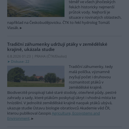
téměř ve všech jihočeských
řekách historicky nejmenší
průtok vody. Nejhorší je
situace v rovinatých oblastech,
například na Českobudějovicku. ČTK to řekl hydrolog Tomáš
Vlasák.
Tradiční záhumenky udržují ptáky v zemědělské
krajině, ukázala studie
6.8.2026 01:23 | PRAHA (
ČTK/Ekolist
)
Diskuse: 22
Tradiční záhumenky, tedy
malá políčka, významně
zvyšují počet i druhovou
rozmanitost ptáků v
zemědělské krajině.
Biodiverzitě prospívají také staré stodoly, otevřené půdy, pestré
zahrady a sady, které ptákům poskytují úkryt i vhodná místa ke
hnízdění. V jednolité zemědělské krajině naopak ptáků ubývá,
ukazuje studie Ústavu biologie obratlovců Akademie věd ČR,
kterou publikoval časopis
Agriculture, Ecosystems and
Environment
.