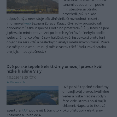
tunami odpadu není podle
ministerstva životního
prostředí (MŽP) nikdo
odpovědný a neexistuje oficiální viník. O rozhodnutí resortu
informoval
web
Seznam Zprávy. Kauzu čtyři roky prošetřovali
odborníci z České inspekce životního prostředí (ČIŽP), letos na jaře
ji převzalo ministerstvo. Ani po letech vyšetřování nebylo podle
webu známo, co přesně se v haldě skrývá, inspekce si proto loni
objednala sérii vrtů a následných analýz odebraných vzorků. Práce
ale měl podle webu minulý měsíc zastavit šéf úřadu Pavel Straka
pro jejich nadbytečnost.
Dvě polské tepelné elektrárny omezují provoz kvůli
nízké hladině Visly
4.8.2026 18:35 (
ČTK
)
Diskuse: 6
Dvě polské tepelné elektrárny
omezují svůj provoz kvůli vlně
veder a nízké hladině vody v
řece Visle, kterou používají k
chlazení. Napsala to tisková
agentura
PAP
, podle níž k tomuto kroku přistoupily elektrárny
Kozienice a Polaniec.