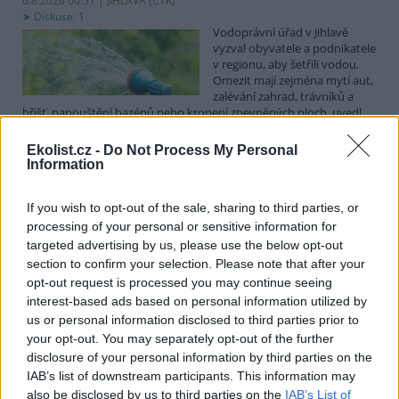
6.8.2026 00:51 | JIHLAVA (
ČTK
)
Diskuse: 1
Vodoprávní úřad v Jihlavě
vyzval obyvatele a podnikatele
v regionu, aby šetřili vodou.
Omezit mají zejména mytí aut,
zalévání zahrad, trávníků a
hřišť, napouštění bazénů nebo kropení zpevněných ploch, uvedl
mluvčí radnice Radovan Daněk. Úřad podle něj bude víc
kontrolovat povolené odběry. Výzva k šetření vodou platí pro
Ekolist.cz -
Do Not Process My Personal
všechny obce spadající pod Jihlavu jako obec s rozšířenou
Information
působností.
If you wish to opt-out of the sale, sharing to third parties, or
Celníci odhalili gang překupníků papoušků, zajistili
processing of your personal or sensitive information for
stovku ptáků
targeted advertising by us, please use the below opt-out
section to confirm your selection. Please note that after your
5.8.2026 20:13 (
ČTK
)
Celníci odhalili gang
opt-out request is processed you may continue seeing
překupníků chráněných druhů
interest-based ads based on personal information utilized by
papoušků působící v několika
us or personal information disclosed to third parties prior to
krajích a zajistili asi stovku
your opt-out. You may separately opt-out of the further
ptáků. S odchytem a
disclosure of your personal information by third parties on the
zajištěním zvířat celníkům pomohly zoo v Praze, Zlíně a Ostravě. V
ostravské zahradě také papoušci nalezli dočasné útočiště. V
IAB’s list of downstream participants. This information may
tiskové zprávě na
webu
celníků to oznámila mluvčí Celní správy ČR
also be disclosed by us to third parties on the
IAB’s List of