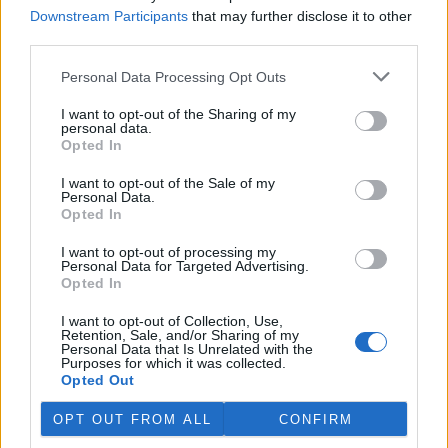
Martina Kaňková. Případem se zabývá policie.
Downstream Participants
that may further disclose it to other
third parties.
Island vyhostí aktivisty bojující proti lovu velryb,
Personal Data Processing Opt Outs
pronásledovali velrybáře
5.8.2026 19:54 (
ČTK
)
I want to opt-out of the Sharing of my
Islandské úřady nařídily
personal data.
vyhoštění 21 aktivistů
Opted In
bojujících proti lovu velryb
poté, co minulý týden
I want to opt-out of the Sale of my
Personal Data.
pobřežní stráž s policií zabavily
Opted In
jejich loď, která pronásledovala velrybářské plavidlo. Pasažéři lodi
patřící nadaci kanadsko-amerického ekologického aktivisty Paula
Watsona jsou od té doby zadržováni v Reykjavíku. Sám Watson na
I want to opt-out of processing my
Personal Data for Targeted Advertising.
palubě nebyl. Píše o tom agentura AFP s odvoláním na islandskou
Opted In
policii.
I want to opt-out of Collection, Use,
Retention, Sale, and/or Sharing of my
Záchranná stanice v Praze přijímá kvůli vedrům více
Personal Data that Is Unrelated with the
volně žijících zvířat
Purposes for which it was collected.
Opted Out
5.8.2026 17:40 | PRAHA (
ČTK
)
Kvůli vysokým letním
OPT OUT FROM ALL
CONFIRM
teplotám pracovníci pražské
záchranné stanice pro volně