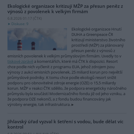
Ekologické organizace kritizují MŽP za přesun peněz z
výnosů z povolenek k velkým firmám
6.8.2026 01:17 (
ČTK
)
Diskuse: 9
Ekologické organizace Hnutí
DUHA a Greenpeace ČR
kritizují ministerstvo životního
prostředí (MŽP) za plánovaný
přesun peněz z výnosů z
emisních povolenek k velkým průmyslovým firmám. Uvedly to v
tiskové zprávě
a komentářích, které má ČTK k dispozici. Resort
chce podle nich vyčlenit z programu EUA, jehož zdrojem jsou
výnosy z aukcí emisních povolenek, 25 miliard korun pro největší
průmyslové podniky. K tomu chce podle ekologů resort snížit
podporu pro obnovitelné zdroje energie (OZE) o 15,5 miliardy
korun. MŽP v reakci ČTK sdělilo, že podpora energeticky náročného
průmyslu byla součástí Modernizačního fondu již od jeho vzniku, a
že podpora OZE nekončí, a z fondu budou financovány jak
výrobny energie, tak infrastruktura.
Jihlavský úřad vyzval k šetření s vodou, bude dělat víc
kontrol