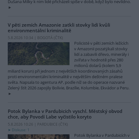
Dušana Milky k nim lidé přicházeli spíše v době, když bylo nevlídno.
V pěti zemích Amazonie zatkli stovky lidí kvůli
environmentální kriminalitě
5.8.2026 10:34 | BOGOTÁ (
ČTK
)
Policisté v pěti zemích ležících
v Amazonii pozatýkali stovky
lidí a zabavili dřevo, minerály i
zvířata v hodnotě přes 280
milionů dolarů (kolem 5,9
miliard korun) při jednom z největších koordinovaných zásahů
proti environmentální kriminalitě v největším deštném pralese
světa. Napsala to agentura AP, podle níž se do operace nazvané
Zelený štít 2026 zapojily Bolívie, Brazílie, Kolumbie, Ekvádor a Peru.
Potok Bylanka v Pardubicích vyschl. Městský obvod
chce, aby Povodí Labe vyčistilo koryto
5.8.2026 10:26 | PARDUBICE (
ČTK
)
Diskuse: 1
Potok Bylanka v Pardubicích v