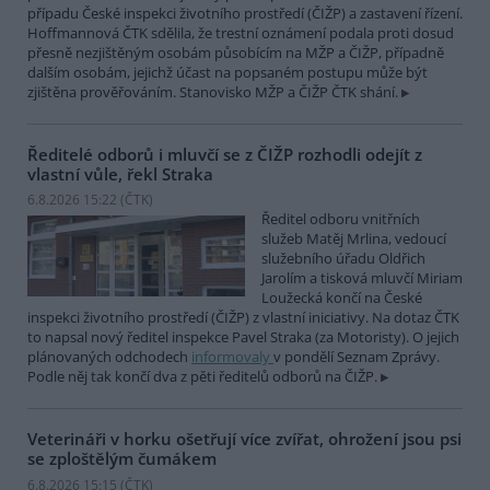
případu České inspekci životního prostředí (ČIŽP) a zastavení řízení.
Hoffmannová ČTK sdělila, že trestní oznámení podala proti dosud
přesně nezjištěným osobám působícím na MŽP a ČIŽP, případně
dalším osobám, jejichž účast na popsaném postupu může být
zjištěna prověřováním. Stanovisko MŽP a ČIŽP ČTK shání.
Ředitelé odborů i mluvčí se z ČIŽP rozhodli odejít z
vlastní vůle, řekl Straka
6.8.2026 15:22 (
ČTK
)
Ředitel odboru vnitřních
služeb Matěj Mrlina, vedoucí
služebního úřadu Oldřich
Jarolím a tisková mluvčí Miriam
Loužecká končí na České
inspekci životního prostředí (ČIŽP) z vlastní iniciativy. Na dotaz ČTK
to napsal nový ředitel inspekce Pavel Straka (za Motoristy). O jejich
plánovaných odchodech
informovaly
v pondělí Seznam Zprávy.
Podle něj tak končí dva z pěti ředitelů odborů na ČIŽP.
Veterináři v horku ošetřují více zvířat, ohrožení jsou psi
se zploštělým čumákem
6.8.2026 15:15 (
ČTK
)