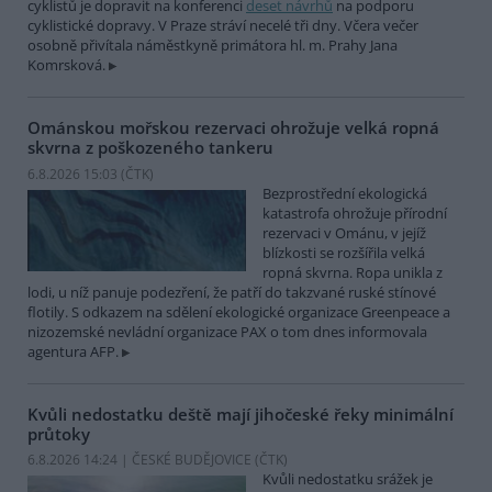
cyklistů je dopravit na konferenci
deset návrhů
na podporu
cyklistické dopravy. V Praze stráví necelé tři dny. Včera večer
osobně přivítala náměstkyně primátora hl. m. Prahy Jana
Komrsková.
Ománskou mořskou rezervaci ohrožuje velká ropná
skvrna z poškozeného tankeru
6.8.2026 15:03 (
ČTK
)
Bezprostřední ekologická
katastrofa ohrožuje přírodní
rezervaci v Ománu, v jejíž
blízkosti se rozšířila velká
ropná skvrna. Ropa unikla z
lodi, u níž panuje podezření, že patří do takzvané ruské stínové
flotily. S odkazem na sdělení ekologické organizace Greenpeace a
nizozemské nevládní organizace PAX o tom dnes informovala
agentura AFP.
Kvůli nedostatku deště mají jihočeské řeky minimální
průtoky
6.8.2026 14:24 | ČESKÉ BUDĚJOVICE (
ČTK
)
Kvůli nedostatku srážek je