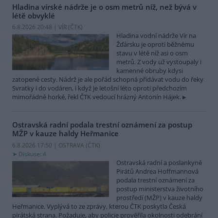
Hladina vírské nádrže je o osm metrů níž, než bývá v
létě obvyklé
6.8.2026 20:48 | VÍR (
ČTK
)
Hladina vodní nádrže Vír na
Žďársku je oproti běžnému
stavu v létě níž asi o osm
metrů. Z vody už vystoupaly i
kamenné obruby kdysi
zatopené cesty. Nádrž je ale pořád schopná přidávat vodu do řeky
Svratky i do vodáren, i když je letošní léto oproti předchozím
mimořádně horké, řekl ČTK vedoucí hrázný Antonín Hájek.
Ostravská radní podala trestní oznámení za postup
MŽP v kauze haldy Heřmanice
6.8.2026 17:50 | OSTRAVA (
ČTK
)
Diskuse: 4
Ostravská radní a poslankyně
Pirátů Andrea Hoffmannová
podala trestní oznámení za
postup ministerstva životního
prostředí (MŽP) v kauze haldy
Heřmanice. Vyplývá to ze zprávy, kterou ČTK poskytla Česká
pirátská strana. Požaduje, aby policie prověřila okolnosti odebrání