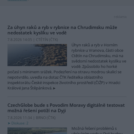
reklama
Za úhyn raků a ryb v rybníce na Chrudimsku může
nedostatek kyslíku ve vodě
7.8.2026 14:05 | CTĚTÍN (
ČTK
)
Úhyn raků a ryb v Horním
rybníce u Vranova, části obce
Ctětín na Chrudimsku, má na
svědomí nedostatek kyslíku ve
vodě. Způsobilo ho horké
počasí s minimem srážek. Podezření na otravu modrou skalicí se
nepotvrdilo, uvedla na dotaz ČTK ředitelka oblastního
inspektorátu České inspekce životního prostředí (ČIŽP) v Hradci
Králové Jana Štěpánková.
CzechGlobe bude s Povodím Moravy digitálně testovat
možná řešení potíží na Dyji
7.8.2026 11:34 | BRNO (
ČTK
)
Diskuse: 2
Možná řešení problémů s
ubýváním vody v Dyji budou