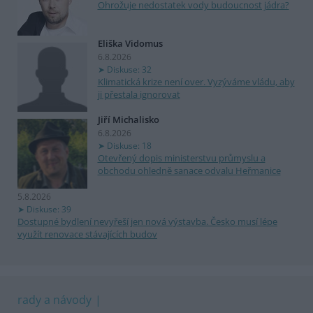
Ohrožuje nedostatek vody budoucnost jádra?
Eliška Vidomus
6.8.2026
Diskuse: 32
Klimatická krize není over. Vyzýváme vládu, aby
ji přestala ignorovat
Jiří Michalisko
6.8.2026
Diskuse: 18
Otevřený dopis ministerstvu průmyslu a
obchodu ohledně sanace odvalu Heřmanice
5.8.2026
Diskuse: 39
Dostupné bydlení nevyřeší jen nová výstavba. Česko musí lépe
využít renovace stávajících budov
rady a návody