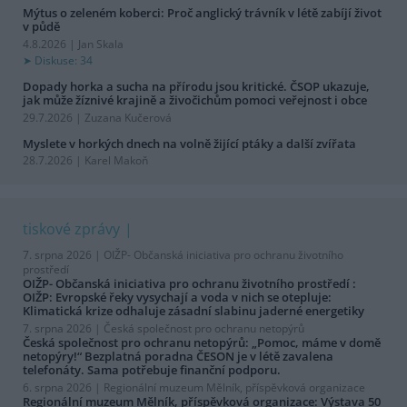
Mýtus o zeleném koberci: Proč anglický trávník v létě zabíjí život
v půdě
4.8.2026 | Jan Skala
Diskuse: 34
Dopady horka a sucha na přírodu jsou kritické. ČSOP ukazuje,
jak může žíznivé krajině a živočichům pomoci veřejnost i obce
29.7.2026 | Zuzana Kučerová
Myslete v horkých dnech na volně žijící ptáky a další zvířata
28.7.2026 | Karel Makoň
tiskové zprávy
7. srpna 2026 |
OIŽP- Občanská iniciativa pro ochranu životního
prostředí
OIŽP- Občanská iniciativa pro ochranu životního prostředí :
OIŽP: Evropské řeky vysychají a voda v nich se otepluje:
Klimatická krize odhaluje zásadní slabinu jaderné energetiky
7. srpna 2026 |
Česká společnost pro ochranu netopýrů
Česká společnost pro ochranu netopýrů: „Pomoc, máme v domě
netopýry!“ Bezplatná poradna ČESON je v létě zavalena
telefonáty. Sama potřebuje finanční podporu.
6. srpna 2026 |
Regionální muzeum Mělník, příspěvková organizace
Regionální muzeum Mělník, příspěvková organizace: Výstava 50