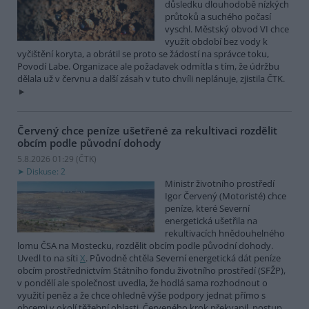
důsledku dlouhodobě nízkých
průtoků a suchého počasí
vyschl. Městský obvod VI chce
využít období bez vody k
vyčištění koryta, a obrátil se proto se žádostí na správce toku,
Povodí Labe. Organizace ale požadavek odmítla s tím, že údržbu
dělala už v červnu a další zásah v tuto chvíli neplánuje, zjistila ČTK.
Červený chce peníze ušetřené za rekultivaci rozdělit
obcím podle původní dohody
5.8.2026 01:29 (
ČTK
)
Diskuse: 2
Ministr životního prostředí
Igor Červený (Motoristé) chce
peníze, které Severní
energetická ušetřila na
rekultivacích hnědouhelného
lomu ČSA na Mostecku, rozdělit obcím podle původní dohody.
Uvedl to na síti
X
. Původně chtěla Severní energetická dát peníze
obcím prostřednictvím Státního fondu životního prostředí (SFŽP),
v pondělí ale společnost uvedla, že hodlá sama rozhodnout o
využití peněz a že chce ohledně výše podpory jednat přímo s
obcemi v okolí těžební oblasti. Červeného krok překvapil, postup