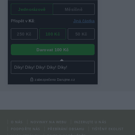
O NÁS
NOVINKY NA WEBU
INZERUJTE U NÁS
PODPOŘTE NÁS
PŘEBÍRÁNÍ OBSAHU
TIŠTĚNÝ EKOLIST