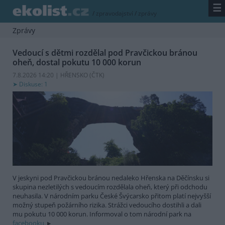
☰
/
zpravodajství
/
zprávy
Zprávy
Vedoucí s dětmi rozdělal pod Pravčickou bránou
oheň, dostal pokutu 10 000 korun
7.8.2026 14:20 | HŘENSKO (
ČTK
)
Diskuse: 1
V jeskyni pod Pravčickou bránou nedaleko Hřenska na Děčínsku si
skupina nezletilých s vedoucím rozdělala oheň, který při odchodu
neuhasila. V národním parku České Švýcarsko přitom platí nejvyšší
možný stupeň požárního rizika. Strážci vedoucího dostihli a dali
mu pokutu 10 000 korun. Informoval o tom národní park na
facebooku.