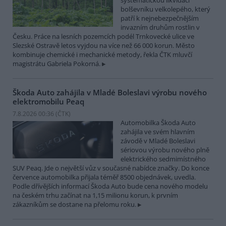
systematickou likvidací
bolševníku velkolepého, který
patří k nejnebezpečnějším
invazním druhům rostlin v
Česku. Práce na lesních pozemcích podél Trnkovecké ulice ve
Slezské Ostravě letos vyjdou na více než 66 000 korun. Město
kombinuje chemické i mechanické metody, řekla ČTK mluvčí
magistrátu Gabriela Pokorná.
Škoda Auto zahájila v Mladé Boleslavi výrobu nového
elektromobilu Peaq
7.8.2026 00:36 (
ČTK
)
Automobilka Škoda Auto
zahájila ve svém hlavním
závodě v Mladé Boleslavi
sériovou výrobu nového plně
elektrického sedmimístného
SUV Peaq. Jde o největší vůz v současné nabídce značky. Do konce
července automobilka přijala téměř 8500 objednávek, uvedla.
Podle dřívějších informací Škoda Auto bude cena nového modelu
na českém trhu začínat na 1,15 milionu korun, k prvním
zákazníkům se dostane na přelomu roku.