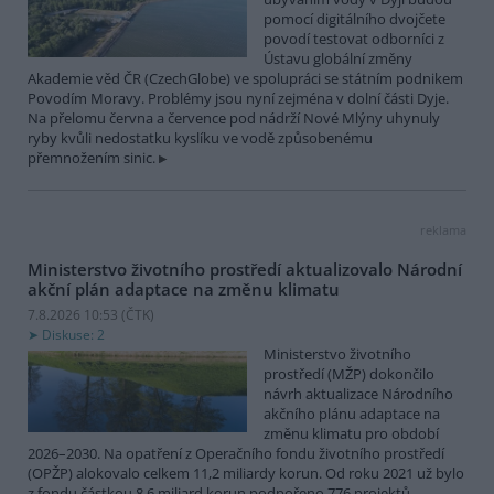
pomocí digitálního dvojčete
povodí testovat odborníci z
Ústavu globální změny
Akademie věd ČR (CzechGlobe) ve spolupráci se státním podnikem
Povodím Moravy. Problémy jsou nyní zejména v dolní části Dyje.
Na přelomu června a července pod nádrží Nové Mlýny uhynuly
ryby kvůli nedostatku kyslíku ve vodě způsobenému
přemnožením sinic.
reklama
Ministerstvo životního prostředí aktualizovalo Národní
akční plán adaptace na změnu klimatu
7.8.2026 10:53 (
ČTK
)
Diskuse: 2
Ministerstvo životního
prostředí (MŽP) dokončilo
návrh aktualizace Národního
akčního plánu adaptace na
změnu klimatu pro období
2026–2030. Na opatření z Operačního fondu životního prostředí
(OPŽP) alokovalo celkem 11,2 miliardy korun. Od roku 2021 už bylo
z fondu částkou 8,6 miliard korun podpořeno 776 projektů