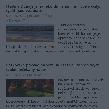
Hladina Dunaje je na rekordním minimu; lodě uvázly,
rybáři jsou bez práce
5.8.2026 15:37 | BUKUREŠŤ (
ČTK
)
Diskuse: 17
Turistický přístav v
rumunském městě Corabia,
které leží na břehu Dunaje, je
opuštěný. Až na několik člunů
uvázlých v řasách. Hladina
řeky je tak nízko, že plavidla už nemohou kvůli písčitým mělčinám
do přístavu vplouvat ani z něj vyplouvat, píše agentura AFP.
Bozkovské jeskyně na Semilsku zažívají za tropických
teplot nečekaný nápor
5.8.2026 11:20 | BOZKOV (
ČTK
)
Bozkovské dolomitové jeskyně
na Semilsku zažívají za
současných tropických teplot
nečekaný nápor. Jde sice o
jedno z nejchladnějších míst v
Libereckém kraji, které má stálou teplotu mezi 7,5 až devíti stupni
Celsia, přesto v minulosti podle vedoucího Bozkovských jeskyní