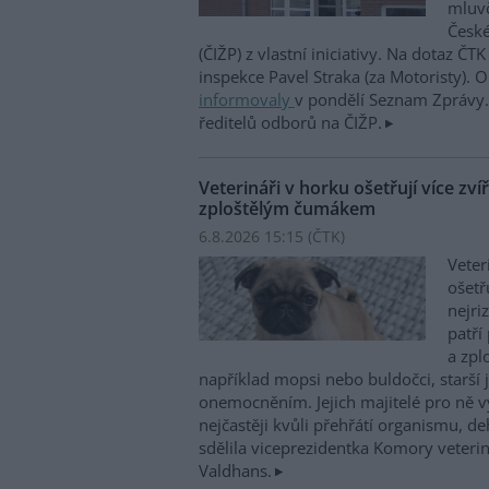
mluvč
České
(ČIŽP) z vlastní iniciativy. Na dotaz ČT
inspekce Pavel Straka (za Motoristy).
informovaly
v pondělí Seznam Zprávy. 
ředitelů odborů na ČIŽP.
Veterináři v horku ošetřují více zví
zploštělým čumákem
6.8.2026 15:15 (
ČTK
)
Veter
ošetř
nejri
patří
a zpl
například mopsi nebo buldočci, starší j
onemocněním. Jejich majitelé pro ně vy
nejčastěji kvůli přehřátí organismu, d
sdělila viceprezidentka Komory veterin
Valdhans.