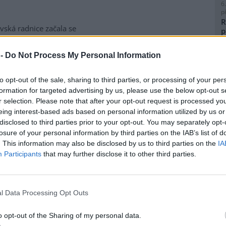
6
p
R
vská radnice začala se
p
matickou likvidací bolševníku
l
lepého, který patří k
 -
Do Not Process My Personal Information
ebezpečnějším invazním
m rostlin v Česku. Práce na
to opt-out of the sale, sharing to third parties, or processing of your per
ice ve Slezské Ostravě letos
formation for targeted advertising by us, please use the below opt-out s
to kombinuje chemické i
8
r selection. Please note that after your opt-out request is processed y
magistrátu Gabriela Pokorná.
K
eing interest-based ads based on personal information utilized by us or
O
disclosed to third parties prior to your opt-out. You may separately opt-
9
losure of your personal information by third parties on the IAB’s list of
O
lavi výrobu nového
. This information may also be disclosed by us to third parties on the
IA
s
Participants
that may further disclose it to other third parties.
1
(
obilka Škoda Auto zahájila ve
H
 hlavním závodě v Mladé
p
l Data Processing Opt Outs
lavi sériovou výrobu nového
a
elektrického sedmimístného
o opt-out of the Sharing of my personal data.
eaq. Jde o největší vůz v