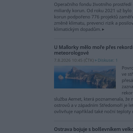
Operačního fondu životního prostředí
miliardy korun. Od roku 2021 už bylo 
korun podpořeno 776 projektů zaměře
změně klimatu, prevenci rizik a posilo
klimatickým dopadům.
U Mallorky mělo moře přes rekordn
meteorologové
7.8.2026 10:45 (
ČTK
)
Diskuse: 1
Povrc
ve st
přesá
zazn
reko
služba Aemet, která poznamenala, že 
ostrovů a v západním Středomoří je le
ovlivňuje například také noční teploty 
Ostrava bojuje s bolševníkem vel