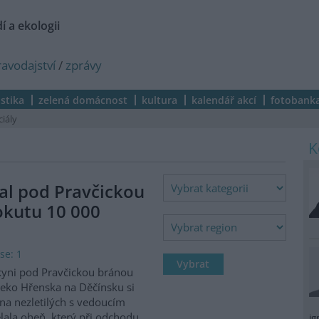
í a ekologii
ravodajství
/
zprávy
istika
zelená domácnost
kultura
kalendář akcí
fotobank
ciály
al pod Pravčickou
okutu 10 000
se: 1
kyni pod Pravčickou bránou
eko Hřenska na Děčínsku si
na nezletilých s vedoucím
lala oheň, který při odchodu
ig