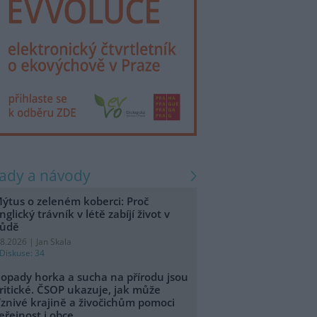
rady a návody
ýtus o zeleném koberci: Proč
nglický trávník v létě zabíjí život v
ůdě
.8.2026 | Jan Skala
Diskuse: 34
opady horka a sucha na přírodu jsou
ritické. ČSOP ukazuje, jak může
íznivé krajině a živočichům pomoci
eřejnost i obce