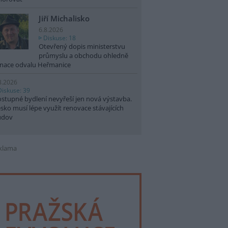
Jiří Michalisko
6.8.2026
Diskuse: 18
Otevřený dopis ministerstvu
průmyslu a obchodu ohledně
nace odvalu Heřmanice
8.2026
Diskuse: 39
stupné bydlení nevyřeší jen nová výstavba.
sko musí lépe využít renovace stávajících
udov
klama