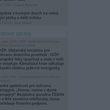
9.7.2026 | Zuzana Kučerová
yslete v horkých dnech na volně
ijící ptáky a další zvířata
8.7.2026 | Karel Makoň
tiskové zprávy
. srpna 2026 |
OIŽP- Občanská iniciativa pro
chranu životního prostředí
IŽP- Občanská iniciativa pro
chranu životního prostředí : OIŽP:
vropské řeky vysychají a voda v nich
e otepluje: Klimatická krize odhaluje
ásadní slabinu jaderné energetiky
. srpna 2026 |
Česká společnost pro ochranu
etopýrů
eská společnost pro ochranu
etopýrů: „Pomoc, máme v domě
etopýry!“ Bezplatná poradna ČESON
e v létě zavalena telefonáty. Sama
otřebuje finanční podporu.