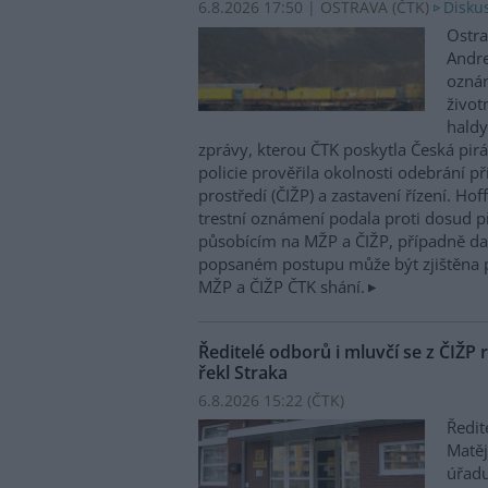
6.8.2026 17:50 | OSTRAVA (
ČTK
)
Diskus
Ostra
Andre
oznám
život
haldy
zprávy, kterou ČTK poskytla Česká pirá
policie prověřila okolnosti odebrání p
prostředí (ČIŽP) a zastavení řízení. Ho
trestní oznámení podala proti dosud 
působícím na MŽP a ČIŽP, případně dal
popsaném postupu může být zjištěna 
MŽP a ČIŽP ČTK shání.
Ředitelé odborů i mluvčí se z ČIŽP r
řekl Straka
6.8.2026 15:22 (
ČTK
)
Ředit
Matěj
úřadu