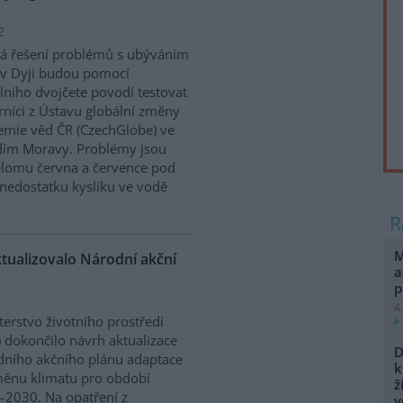
2
á řešení problémů s ubýváním
v Dyji budou pomocí
álního dvojčete povodí testovat
níci z Ústavu globální změny
mie věd ČR (CzechGlobe) ve
dím Moravy. Problémy jsou
řelomu června a července pod
nedostatku kyslíku ve vodě
M
ktualizovalo Národní akční
a
p
4
terstvo životního prostředí
 dokončilo návrh aktualizace
D
ního akčního plánu adaptace
k
ěnu klimatu pro období
ž
2030. Na opatření z
v