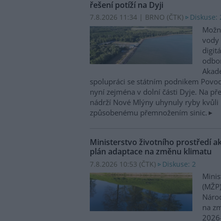
řešení potíží na Dyji
7.8.2026 11:34 | BRNO (
ČTK
)
Diskuse: 
Možn
vody 
digit
odbor
Akade
spolupráci se státním podnikem Povo
nyní zejména v dolní části Dyje. Na p
nádrží Nové Mlýny uhynuly ryby kvůli 
způsobenému přemnožením sinic.
Ministerstvo životního prostředí a
plán adaptace na změnu klimatu
7.8.2026 10:53 (
ČTK
)
Diskuse: 2
Minis
(MŽP)
Národ
na zm
2026–