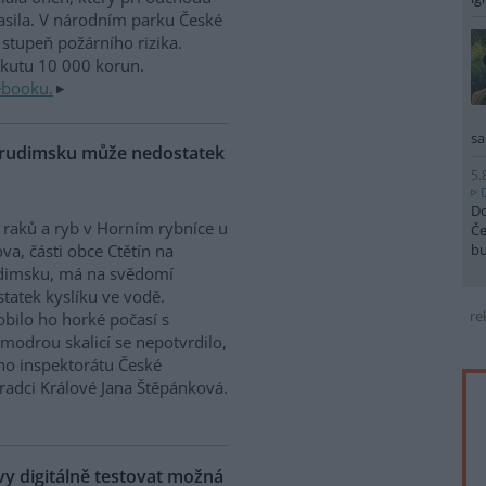
sila. V národním parku České
stupeň požárního rizika.
okutu 10 000 korun.
ebooku.
sa
Chrudimsku může nedostatek
5.
Do
raků a ryb v Horním rybníce u
Če
b
va, části obce Ctětín na
dimsku, má na svědomí
tatek kyslíku ve vodě.
re
bilo ho horké počasí s
modrou skalicí se nepotvrdilo,
ího inspektorátu České
Hradci Králové Jana Štěpánková.
 digitálně testovat možná