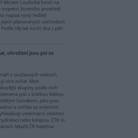
í Miriam Loužecká končí na
 inspekci životního prostředí
K to napsal nový ředitel
 O jejich plánovaných odchodech
Podle něj tak končí dva z pěti
řat, ohrožení jsou psi se
ináři v současných vedrech
ují více zvířat. Mezi
zikovější skupiny podle nich
 plemena psů s krátkou lebkou
oštělým čumákem, jako jsou
edinci a zvířata se srdečním
hledávají veterinární ošetření
ehydrataci nebo kolapsu. ČTK to
árních lékařů ČR Kateřina