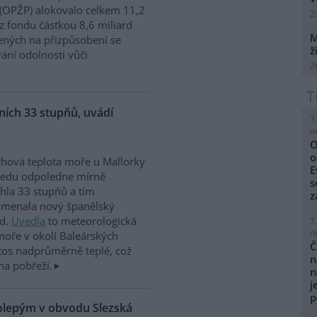
 (OPŽP) alokovalo celkem 11,2
2
z fondu částkou 8,6 miliard
M
ných na přizpůsobení se
ž
vání odolnosti vůči
2
ích 33 stupňů, uvádí
7
o
O
o
hová teplota moře u Mallorky
E
ředu odpoledne mírně
s
hla 33 stupňů a tím
z
amenala nový španělský
rd.
Uvedla
to meteorologická
7
n
moře v okolí Baleárských
Č
tos nadprůměrně teplé, což
n
na pobřeží.
n
j
p
kolepým v obvodu Slezská