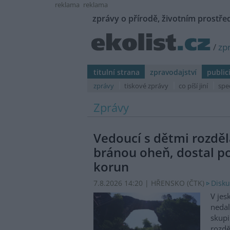
reklama
reklama
zprávy o přírodě, životním prostřed
/
zp
titulní strana
zpravodajství
public
zprávy
tiskové zprávy
co píší jiní
spe
Zprávy
Vedoucí s dětmi rozděl
bránou oheň, dostal p
korun
7.8.2026 14:20 | HŘENSKO (
ČTK
)
Disku
V jes
nedal
skupi
rozdě