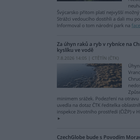
neuha
Švýcarsko přitom platí nejvyšší možný 
Strážci vedoucího dostihli a dali mu p
Informoval o tom národní park na
fac
Za úhyn raků a ryb v rybníce na 
kyslíku ve vodě
7.8.2026 14:05 | CTĚTÍN (
ČTK
)
Úhyn 
Vrano
Chru
nedos
Způso
minimem srážek. Podezření na otravu 
uvedla na dotaz ČTK ředitelka oblastn
inspekce životního prostředí (ČIŽP) v 
CzechGlobe bude s Povodím Moravy