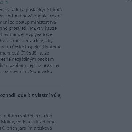
e: 4
vská radní a poslankyně Pirátů
a Hoffmannová podala trestní
ení za postup ministerstva
ního prostředí (MŽP) v kauze
 Heřmanice. Vyplývá to ze
tská strana. Požaduje, aby
řípadu České inspekci životního
ffmannová ČTK sdělila, že
přesně nezjištěným osobám
ším osobám, jejichž účast na
prověřováním. Stanovisko
ozhodli odejít z vlastní vůle,
el odboru vnitřních služeb
 Mrlina, vedoucí služebního
 Oldřich Jarolím a tisková