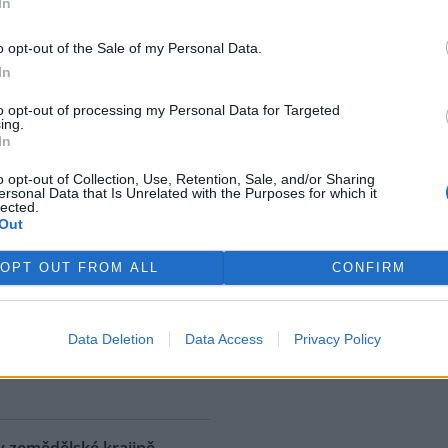
In
ostřední ekologická katastrofa
uje přírodní rezervaci v
o opt-out of the Sale of my Personal Data.
, v jejíž blízkosti se rozšířila
In
 ropná skvrna. Ropa unikla z
 u níž panuje podezření, že
to opt-out of processing my Personal Data for Targeted
ing.
. S odkazem na sdělení
In
izozemské nevládní organizace
 AFP.
o opt-out of Collection, Use, Retention, Sale, and/or Sharing
ersonal Data that Is Unrelated with the Purposes for which it
lected.
Out
ské řeky minimální průtoky
K
)
OPT OUT FROM ALL
CONFIRM
 nedostatku srážek je téměř ve
 jihočeských řekách historicky
nší průtok vody. Nejhorší je
Data Deletion
Data Access
Privacy Policy
ce v rovinatých oblastech,
rek
klad na Českobudějovicku. ČTK
v zemědělské krajině,