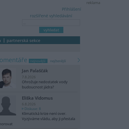
reklama
Přihlášení
rozšířené vyhledávání
a
partnerská sekce
komentáře
nejnovější
nejčtenější
Jan Palaščák
7.8.2026
Ohrožuje nedostatek vody
budoucnost jádra?
Eliška Vidomus
6.8.2026
Diskuse: 8
Klimatická krize není over.
Vyzýváme vládu, aby ji přestala
norovat