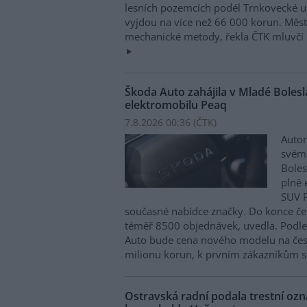
lesních pozemcích podél Trnkovecké ul
vyjdou na více než 66 000 korun. Měs
mechanické metody, řekla ČTK mluvčí 
Škoda Auto zahájila v Mladé Boles
elektromobilu Peaq
7.8.2026 00:36 (
ČTK
)
Autom
svém
Boles
plně 
SUV P
současné nabídce značky. Do konce če
téměř 8500 objednávek, uvedla. Podle 
Auto bude cena nového modelu na čes
milionu korun, k prvním zákazníkům s
Ostravská radní podala trestní oz