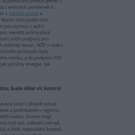
 za plánovaný přesun peněz z
ů z emisních povolenek k
to v
tiskové zprávě
a
 Resort chce podle nich
m jsou výnosy z aukcí
 pro největší průmyslové
sort snížit podporu pro
5 miliardy korun. MŽP v reakci
náročného průmyslu byla
jeho vzniku, a že podpora OZE
jak výrobny energie, tak
odou, bude dělat víc kontrol
: 1
rávní úřad v Jihlavě vyzval
tele a podnikatele v regionu,
etřili vodou. Omezit mají
na mytí aut, zalévání zahrad,
íků a hřišť, napouštění bazénů