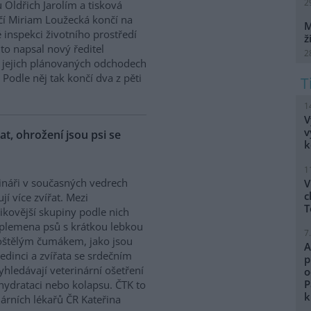
2
 Oldřich Jarolím a tisková
í Miriam Loužecká končí na
M
 inspekci životního prostředí
ž
K to napsal nový ředitel
2
 O jejich plánovaných odchodech
Podle něj tak končí dva z pěti
1
V
v
řat, ohrožení jsou psi se
k
1
ináři v současných vedrech
V
c
ují více zvířat. Mezi
T
zikovější skupiny podle nich
 plemena psů s krátkou lebkou
7
oštělým čumákem, jako jsou
A
edinci a zvířata se srdečním
p
hledávají veterinární ošetření
o
P
ehydrataci nebo kolapsu. ČTK to
k
árních lékařů ČR Kateřina