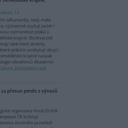
iskuse: 13
ční záhumenky, tedy malá
ka, významně zvyšují počet i
vou rozmanitost ptáků v
ělské krajině. Biodiverzitě
ívají také staré stodoly,
které ptákům poskytují úkryt i
 zemědělské krajině naopak
iologie obratlovců Akademie
culture, Ecosystems and
P za přesun peněz z výnosů
gické organizace Hnutí DUHA
enpeace ČR kritizují
terstvo životního prostředí