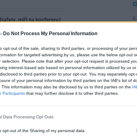
 štafety, míří na konferenci
8
 2
 -
Do Not Process My Personal Information
K
O
ahy dnes dorazili jezdci
árodní cyklistické štafety COP
to opt-out of the sale, sharing to third parties, or processing of your per
9
Ride. Účastníci vyrazili z
O
formation for targeted advertising by us, please use the below opt-out s
lského Belému, kde se konala
s
r selection. Please note that after your opt-out request is processed y
dní konference smluvních
eing interest-based ads based on personal information utilized by us or
1
ojených národů (OSN) o změně
disclosed to third parties prior to your opt-out. You may separately opt-
(
íž se v listopadu uskuteční 31.
losure of your personal information by third parties on the IAB’s list of
H
 na konferenci
deset návrhů
na
p
. This information may also be disclosed by us to third parties on the
IA
a
ráví necelé tři dny. Včera
Participants
that may further disclose it to other third parties.
mátora hl. m. Prahy Jana
l Data Processing Opt Outs
uje velká ropná skvrna z
o opt-out of the Sharing of my personal data.