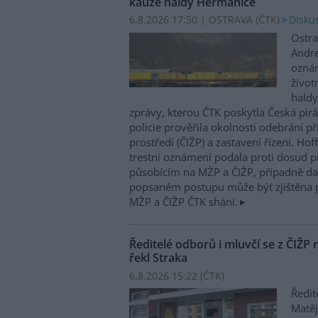
kauze haldy Heřmanice
6.8.2026 17:50 | OSTRAVA (
ČTK
)
Diskus
Ostra
Andre
oznám
život
haldy
zprávy, kterou ČTK poskytla Česká pirá
policie prověřila okolnosti odebrání p
prostředí (ČIŽP) a zastavení řízení. Ho
trestní oznámení podala proti dosud 
působícím na MŽP a ČIŽP, případně dal
popsaném postupu může být zjištěna 
MŽP a ČIŽP ČTK shání.
Ředitelé odborů i mluvčí se z ČIŽP r
řekl Straka
6.8.2026 15:22 (
ČTK
)
Ředit
Matěj