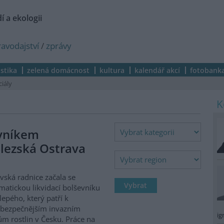
í a ekologii
ravodajství
/
zprávy
istika
zelená domácnost
kultura
kalendář akcí
fotobank
ciály
evníkem
lezská Ostrava
vská radnice začala se
matickou likvidací bolševníku
lepého, který patří k
ebezpečnějším invazním
ig
m rostlin v Česku. Práce na