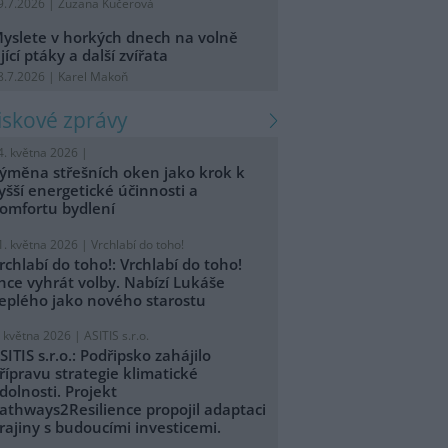
9.7.2026 | Zuzana Kučerová
yslete v horkých dnech na volně
ijící ptáky a další zvířata
8.7.2026 | Karel Makoň
tiskové zprávy
4. května 2026 |
ýměna střešních oken jako krok k
yšší energetické účinnosti a
omfortu bydlení
1. května 2026 |
Vrchlabí do toho!
rchlabí do toho!: Vrchlabí do toho!
hce vyhrát volby. Nabízí Lukáše
eplého jako nového starostu
. května 2026 |
ASITIS s.r.o.
SITIS s.r.o.: Podřipsko zahájilo
řípravu strategie klimatické
dolnosti. Projekt
athways2Resilience propojil adaptaci
rajiny s budoucími investicemi.