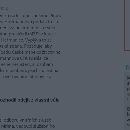
e: 2
vská radní a poslankyně Pirátů
a Hoffmannová podala trestní
ení za postup ministerstva
ního prostředí (MŽP) v kauze
 Heřmanice. Vyplývá to ze
tská strana. Požaduje, aby
řípadu České inspekci životního
ffmannová ČTK sdělila, že
přesně nezjištěným osobám
ším osobám, jejichž účast na
prověřováním. Stanovisko
M
a
p
4
ozhodli odejít z vlastní vůle,
D
k
ž
el odboru vnitřních služeb
v
 Mrlina, vedoucí služebního