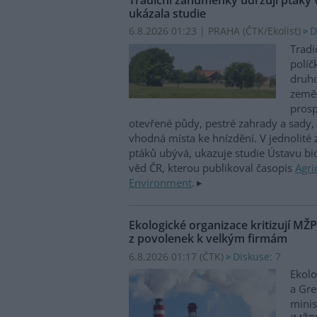
ukázala studie
6.8.2026 01:23 | PRAHA (
ČTK/Ekolist
)
D
Tradi
políč
druho
zeměd
prosp
otevřené půdy, pestré zahrady a sady, 
vhodná místa ke hnízdění. V jednolité
ptáků ubývá, ukazuje studie Ústavu b
věd ČR, kterou publikoval časopis
Agri
Environment
.
Ekologické organizace kritizují MŽ
z povolenek k velkým firmám
6.8.2026 01:17 (
ČTK
)
Diskuse: 7
Ekolo
a Gre
minis