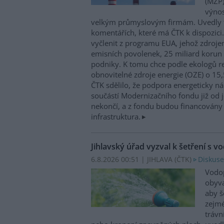
(MŽP)
výnos
velkým průmyslovým firmám. Uvedly 
komentářích, které má ČTK k dispozici.
vyčlenit z programu EUA, jehož zdroje
emisních povolenek, 25 miliard korun
podniky. K tomu chce podle ekologů re
obnovitelné zdroje energie (OZE) o 15,
ČTK sdělilo, že podpora energeticky 
součástí Modernizačního fondu již od 
nekončí, a z fondu budou financovány 
infrastruktura.
Jihlavský úřad vyzval k šetření s v
6.8.2026 00:51 | JIHLAVA (
ČTK
)
Diskuse
Vodop
obyva
aby š
zejmé
trávn