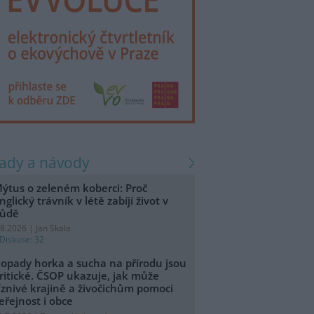
rady a návody
ýtus o zeleném koberci: Proč
nglický trávník v létě zabíjí život v
ůdě
.8.2026 | Jan Skala
Diskuse: 32
opady horka a sucha na přírodu jsou
ritické. ČSOP ukazuje, jak může
íznivé krajině a živočichům pomoci
eřejnost i obce