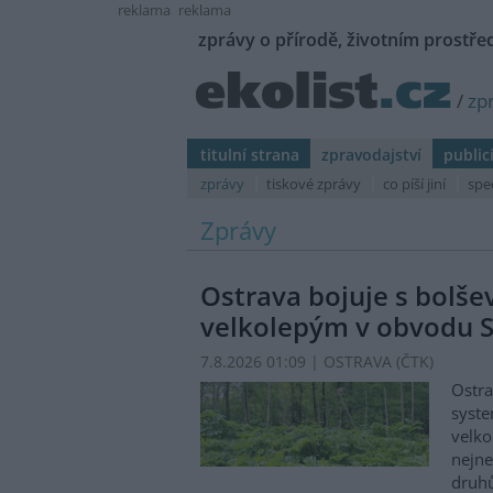
reklama
reklama
zprávy o přírodě, životním prostřed
/
zp
titulní strana
zpravodajství
public
zprávy
tiskové zprávy
co píší jiní
spe
Zprávy
Ostrava bojuje s bolš
velkolepým v obvodu S
7.8.2026 01:09 | OSTRAVA (
ČTK
)
Ostra
syste
velko
nejn
druhů