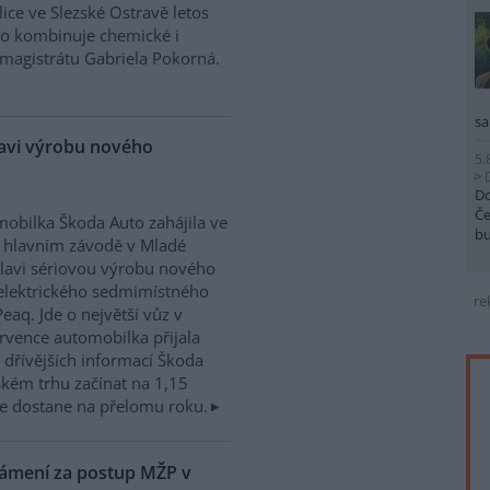
ice ve Slezské Ostravě letos
to kombinuje chemické i
magistrátu Gabriela Pokorná.
sa
lavi výrobu nového
5.
Do
Če
obilka Škoda Auto zahájila ve
b
 hlavním závodě v Mladé
lavi sériovou výrobu nového
elektrického sedmimístného
re
eaq. Jde o největší vůz v
rvence automobilka přijala
dřívějších informací Škoda
kém trhu začínat na 1,15
e dostane na přelomu roku.
námení za postup MŽP v