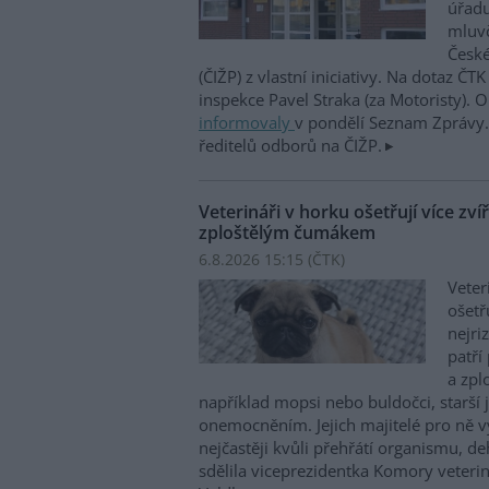
úřadu
mluvč
České
(ČIŽP) z vlastní iniciativy. Na dotaz ČT
inspekce Pavel Straka (za Motoristy).
informovaly
v pondělí Seznam Zprávy. 
ředitelů odborů na ČIŽP.
Veterináři v horku ošetřují více zví
zploštělým čumákem
6.8.2026 15:15 (
ČTK
)
Veter
ošetř
nejri
patří
a zpl
například mopsi nebo buldočci, starší j
onemocněním. Jejich majitelé pro ně vy
nejčastěji kvůli přehřátí organismu, d
sdělila viceprezidentka Komory veterin