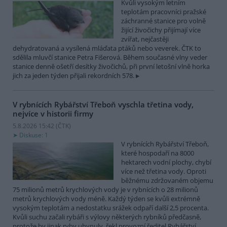
Kvůli vysokým letním
teplotám pracovníci pražské
záchranné stanice pro volně
žijící živočichy přijímají více
zvířat, nejčastěji
dehydratovaná a vysílená mláďata ptáků nebo veverek. ČTK to
sdělila mluvčí stanice Petra Fišerová. Během současné vlny veder
stanice denně ošetří desítky živočichů, při první letošní vlně horka
jich za jeden týden přijali rekordních 578.
V rybnících Rybářství Třeboň vyschla třetina vody,
nejvíce v historii firmy
5.8.2026 15:42 (
ČTK
)
Diskuse: 1
V rybnících Rybářství Třeboň,
které hospodaří na 8000
hektarech vodní plochy, chybí
více než třetina vody. Oproti
běžnému zdržovaném objemu
75 milionů metrů krychlových vody je v rybnících o 28 milionů
metrů krychlových vody méně. Každý týden se kvůli extrémně
vysokým teplotám a nedostatku srážek odpaří další 2,5 procenta.
Kvůli suchu začali rybáři s výlovy některých rybníků předčasně,
protože by jinak ryby uhynuly, řekl provozní ředitel Rybářství