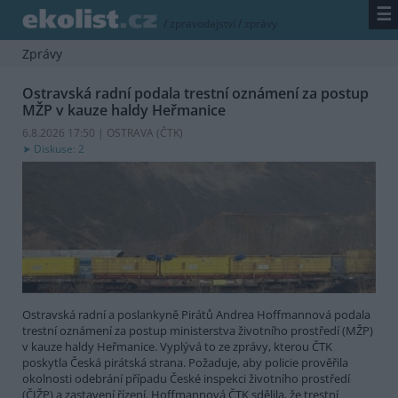
☰
/
zpravodajství
/
zprávy
Zprávy
Ostravská radní podala trestní oznámení za postup
MŽP v kauze haldy Heřmanice
6.8.2026 17:50 | OSTRAVA (
ČTK
)
Diskuse: 2
Ostravská radní a poslankyně Pirátů Andrea Hoffmannová podala
trestní oznámení za postup ministerstva životního prostředí (MŽP)
v kauze haldy Heřmanice. Vyplývá to ze zprávy, kterou ČTK
poskytla Česká pirátská strana. Požaduje, aby policie prověřila
okolnosti odebrání případu České inspekci životního prostředí
(ČIŽP) a zastavení řízení. Hoffmannová ČTK sdělila, že trestní