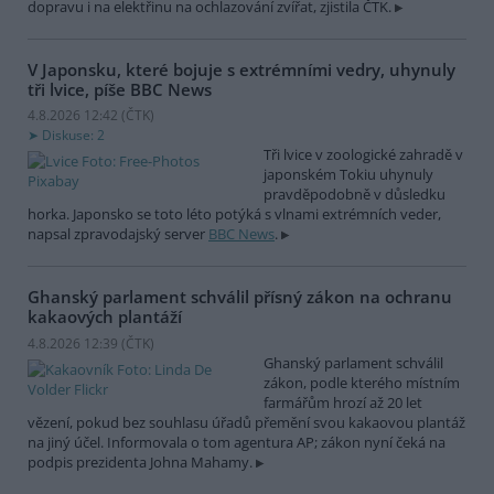
dopravu i na elektřinu na ochlazování zvířat, zjistila ČTK.
V Japonsku, které bojuje s extrémními vedry, uhynuly
tři lvice, píše BBC News
4.8.2026 12:42 (
ČTK
)
Diskuse: 2
Tři lvice v zoologické zahradě v
japonském Tokiu uhynuly
pravděpodobně v důsledku
horka. Japonsko se toto léto potýká s vlnami extrémních veder,
napsal zpravodajský server
BBC News
.
Ghanský parlament schválil přísný zákon na ochranu
kakaových plantáží
4.8.2026 12:39 (
ČTK
)
Ghanský parlament schválil
zákon, podle kterého místním
farmářům hrozí až 20 let
vězení, pokud bez souhlasu úřadů přemění svou kakaovou plantáž
na jiný účel. Informovala o tom agentura AP; zákon nyní čeká na
podpis prezidenta Johna Mahamy.