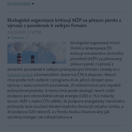
Environment
.
Ekologické organizace kritizují MŽP za přesun peněz z
výnosů z povolenek k velkým firmám
6.8.2026 01:17 (
ČTK
)
Diskuse: 7
Ekologické organizace Hnutí
DUHA a Greenpeace ČR
kritizují ministerstvo životního
prostředí (MŽP) za plánovaný
přesun peněz z výnosů z
emisních povolenek k velkým průmyslovým firmám. Uvedly to v
tiskové zprávě
a komentářích, které má ČTK k dispozici. Resort
chce podle nich vyčlenit z programu EUA, jehož zdrojem jsou
výnosy z aukcí emisních povolenek, 25 miliard korun pro největší
průmyslové podniky. K tomu chce podle ekologů resort snížit
podporu pro obnovitelné zdroje energie (OZE) o 15,5 miliardy
korun. MŽP v reakci ČTK sdělilo, že podpora energeticky náročného
průmyslu byla součástí Modernizačního fondu již od jeho vzniku, a
že podpora OZE nekončí, a z fondu budou financovány jak
výrobny energie, tak infrastruktura.