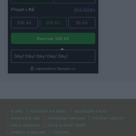
O NÁS
NOVINKY NA WEBU
INZERUJTE U NÁS
PODPOŘTE NÁS
PŘEBÍRÁNÍ OBSAHU
TIŠTĚNÝ EKOLIST
MAPA STRÁNEK
DEJTE O SOBĚ VĚDĚT
ZPRÁVY E-MAILEM
COOKIES