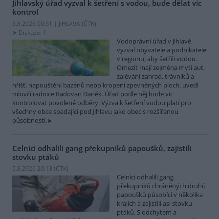
Jihlavský úřad vyzval k šetření s vodou, bude dělat víc
kontrol
6.8.2026 00:51 | JIHLAVA (
ČTK
)
Diskuse: 1
Vodoprávní úřad v Jihlavě
vyzval obyvatele a podnikatele
v regionu, aby šetřili vodou.
Omezit mají zejména mytí aut,
zalévání zahrad, trávníků a
hřišť, napouštění bazénů nebo kropení zpevněných ploch, uvedl
mluvčí radnice Radovan Daněk. Úřad podle něj bude víc
kontrolovat povolené odběry. Výzva k šetření vodou platí pro
všechny obce spadající pod Jihlavu jako obec s rozšířenou
působností.
Celníci odhalili gang překupníků papoušků, zajistili
stovku ptáků
5.8.2026 20:13 (
ČTK
)
Celníci odhalili gang
překupníků chráněných druhů
papoušků působící v několika
krajích a zajistili asi stovku
ptáků. S odchytem a