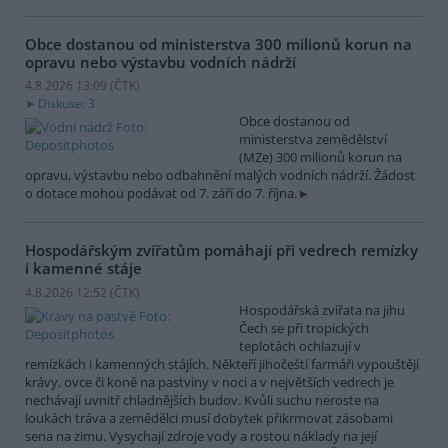
Obce dostanou od ministerstva 300 milionů korun na
opravu nebo výstavbu vodních nádrží
4.8.2026 13:09 (
ČTK
)
Diskuse: 3
Obce dostanou od
ministerstva zemědělství
(MZe) 300 milionů korun na
opravu, výstavbu nebo odbahnění malých vodních nádrží. Žádost
o dotace mohou podávat od 7. září do 7. října.
Hospodářským zvířatům pomáhají při vedrech remízky
i kamenné stáje
4.8.2026 12:52 (
ČTK
)
Hospodářská zvířata na jihu
Čech se při tropických
teplotách ochlazují v
remízkách i kamenných stájích. Někteří jihočeští farmáři vypouštějí
krávy, ovce či koně na pastviny v noci a v největších vedrech je
nechávají uvnitř chladnějších budov. Kvůli suchu neroste na
loukách tráva a zemědělci musí dobytek přikrmovat zásobami
sena na zimu. Vysychají zdroje vody a rostou náklady na její