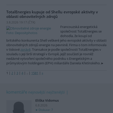
TotalEnergies kupuje od Shellu evropské aktivity v
oblasti obnovitelných zdrojů
3.8.2026 19:17 (
ČTK
)
Francouzská energetická
společnost TotalEnergies se
dohodla, že koupí od
britského konkurenta Shell veškeré jeho evropské aktivity v oblasti
obnovitelných zdrojů energie na pevnině. Firma o tom informovala
v tiskové
zprávě
. Transakce je podle společnosti TotalEnergies v
souladu s její širší strategií v Evropě, jejíž součástí je rovněž
nedávné vytvoření společného podniku s Energetickým a
průmyslovým holdingem (EPH) miliardáře Daniela Křetínského.
1
|
2
|
3
|
4
|
..
|
1581
|
»
komentáře
nejnovější
nejčtenější
Eliška Vidomus
6.8.2026
Diskuse: 7