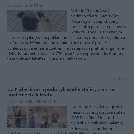
6.8.2026 15:15 (
ČTK
)
Veterináři v současných
vedrech ošetřují více zvířat.
Mezi nejrizikovější skupiny
podle nich patří plemena psů s
krátkou lebkou a zploštělým
čumákem, jako jsou například mopsi nebo buldočci, starší jedinci a
zvířata se srdečním onemocněním. Jejich majitelé pro ně
vyhledávají veterinární ošetření nejčastěji kvůli přehřátí organismu,
dehydrataci nebo kolapsu. ČTK to sdělila viceprezidentka Komory
veterinárních lékařů ČR Kateřina Valdhans.
reklama
Do Prahy dorazili jezdci cyklistické štafety, míří na
konferenci o klimatu
6.8.2026 15:08 | PRAHA (
ČTK
)
Do Prahy dnes dorazili jezdci
mezinárodní cyklistické štafety
COP Bike Ride. Účastníci
vyrazili z brazilského Belému,
kde se konala poslední
konference smluvních stran Rámcové úmluvy Organizace