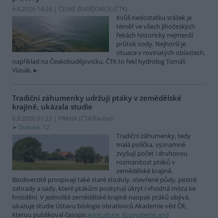
6.8.2026 14:24 | ČESKÉ BUDĚJOVICE (
ČTK
)
Kvůli nedostatku srážek je
téměř ve všech jihočeských
řekách historicky nejmenší
průtok vody. Nejhorší je
situace v rovinatých oblastech,
například na Českobudějovicku. ČTK to řekl hydrolog Tomáš
Vlasák.
Tradiční záhumenky udržují ptáky v zemědělské
krajině, ukázala studie
6.8.2026 01:23 | PRAHA (
ČTK/Ekolist
)
Diskuse: 12
Tradiční záhumenky, tedy
malá políčka, významně
zvyšují počet i druhovou
rozmanitost ptáků v
zemědělské krajině.
Biodiverzitě prospívají také staré stodoly, otevřené půdy, pestré
zahrady a sady, které ptákům poskytují úkryt i vhodná místa ke
hnízdění. V jednolité zemědělské krajině naopak ptáků ubývá,
ukazuje studie Ústavu biologie obratlovců Akademie věd ČR,
kterou publikoval časopis
Agriculture, Ecosystems and