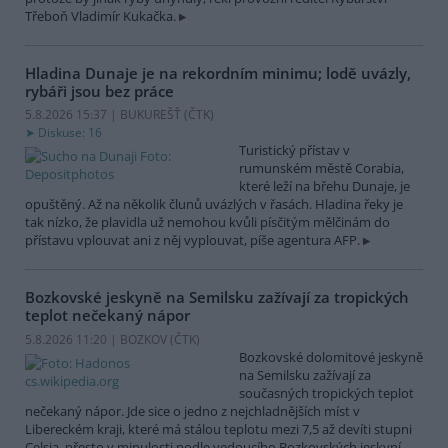
Třeboň Vladimír Kukačka.
Hladina Dunaje je na rekordním minimu; lodě uvázly,
rybáři jsou bez práce
5.8.2026 15:37 | BUKUREŠŤ (
ČTK
)
Diskuse: 16
Turistický přístav v
rumunském městě Corabia,
které leží na břehu Dunaje, je
opuštěný. Až na několik člunů uvázlých v řasách. Hladina řeky je
tak nízko, že plavidla už nemohou kvůli písčitým mělčinám do
přístavu vplouvat ani z něj vyplouvat, píše agentura AFP.
Bozkovské jeskyně na Semilsku zažívají za tropických
teplot nečekaný nápor
5.8.2026 11:20 | BOZKOV (
ČTK
)
Bozkovské dolomitové jeskyně
na Semilsku zažívají za
současných tropických teplot
nečekaný nápor. Jde sice o jedno z nejchladnějších míst v
Libereckém kraji, které má stálou teplotu mezi 7,5 až devíti stupni
Celsia, přesto v minulosti podle vedoucího Bozkovských jeskyní