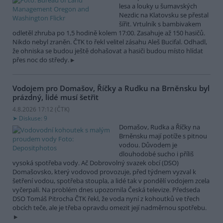
lesa a louky u šumavských
Nezdic na Klatovsku se přestal
šířit. Vrtulník s bambivakem
odletěl zhruba po 1,5 hodině kolem 17:00. Zasahuje až 150 hasičů.
Nikdo nebyl zraněn. ČTK to řekl velitel zásahu Aleš Bucifal. Odhadl,
že ohniska se budou ještě dohašovat a hasiči budou místo hlídat
přes noc do středy.
Vodojem pro Domašov, Říčky a Rudku na Brněnsku byl
prázdný, lidé musí šetřit
4.8.2026 17:12 (
ČTK
)
Diskuse: 9
Domašov, Rudka a Říčky na
Brněnsku mají potíže s pitnou
vodou. Důvodem je
dlouhodobé sucho i příliš
vysoká spotřeba vody. Ač Dobrovolný svazek obcí (DSO)
Domašovsko, který vodovod provozuje, před týdnem vyzval k
šetření vodou, spotřeba stoupla, a lidé tak v pondělí vodojem zcela
vyčerpali. Na problém dnes upozornila Česká televize. Předseda
DSO Tomáš Pitrocha ČTK řekl, že voda nyní z kohoutků ve třech
obcích teče, ale je třeba opravdu omezit její nadměrnou spotřebu.