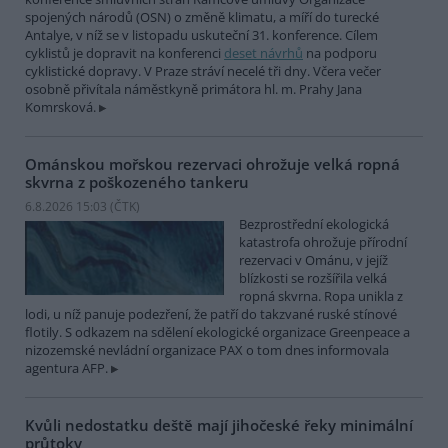
spojených národů (OSN) o změně klimatu, a míří do turecké
Antalye, v níž se v listopadu uskuteční 31. konference. Cílem
cyklistů je dopravit na konferenci
deset návrhů
na podporu
cyklistické dopravy. V Praze stráví necelé tři dny. Včera večer
osobně přivítala náměstkyně primátora hl. m. Prahy Jana
Komrsková.
Ománskou mořskou rezervaci ohrožuje velká ropná
skvrna z poškozeného tankeru
6.8.2026 15:03 (
ČTK
)
Bezprostřední ekologická
katastrofa ohrožuje přírodní
rezervaci v Ománu, v jejíž
blízkosti se rozšířila velká
ropná skvrna. Ropa unikla z
lodi, u níž panuje podezření, že patří do takzvané ruské stínové
flotily. S odkazem na sdělení ekologické organizace Greenpeace a
nizozemské nevládní organizace PAX o tom dnes informovala
agentura AFP.
Kvůli nedostatku deště mají jihočeské řeky minimální
průtoky