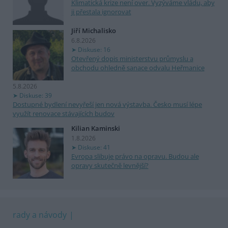
Klimatická krize není over. Vyzýváme vládu, aby
ji přestala ignorovat
Jiří Michalisko
6.8.2026
Diskuse: 16
Otevřený dopis ministerstvu průmyslu a
obchodu ohledně sanace odvalu Heřmanice
5.8.2026
Diskuse: 39
Dostupné bydlení nevyřeší jen nová výstavba. Česko musí lépe
využít renovace stávajících budov
Kilian Kaminski
1.8.2026
Diskuse: 41
Evropa slibuje právo na opravu. Budou ale
opravy skutečně levnější?
rady a návody