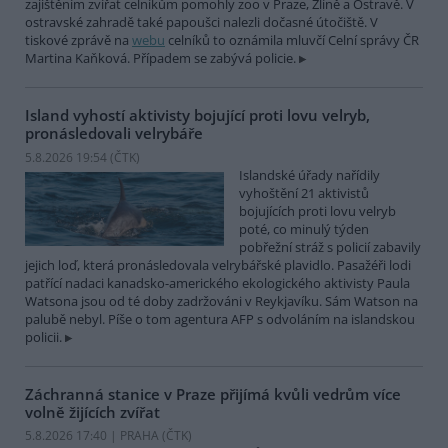
zajištěním zvířat celníkům pomohly zoo v Praze, Zlíně a Ostravě. V
ostravské zahradě také papoušci nalezli dočasné útočiště. V
tiskové zprávě na
webu
celníků to oznámila mluvčí Celní správy ČR
Martina Kaňková. Případem se zabývá policie.
Island vyhostí aktivisty bojující proti lovu velryb,
pronásledovali velrybáře
5.8.2026 19:54 (
ČTK
)
Islandské úřady nařídily
vyhoštění 21 aktivistů
bojujících proti lovu velryb
poté, co minulý týden
pobřežní stráž s policií zabavily
jejich loď, která pronásledovala velrybářské plavidlo. Pasažéři lodi
patřící nadaci kanadsko-amerického ekologického aktivisty Paula
Watsona jsou od té doby zadržováni v Reykjavíku. Sám Watson na
palubě nebyl. Píše o tom agentura AFP s odvoláním na islandskou
policii.
Záchranná stanice v Praze přijímá kvůli vedrům více
volně žijících zvířat
5.8.2026 17:40 | PRAHA (
ČTK
)