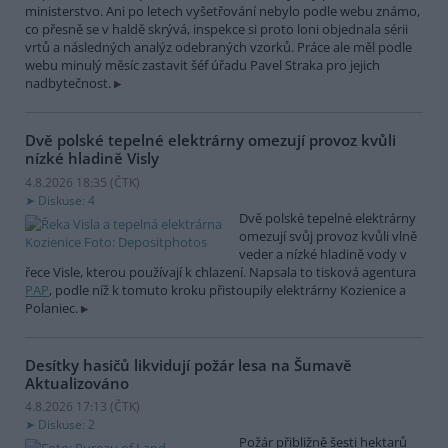
ministerstvo. Ani po letech vyšetřování nebylo podle webu známo,
co přesně se v haldě skrývá, inspekce si proto loni objednala sérii
vrtů a následných analýz odebraných vzorků. Práce ale měl podle
webu minulý měsíc zastavit šéf úřadu Pavel Straka pro jejich
nadbytečnost.
Dvě polské tepelné elektrárny omezují provoz kvůli
nízké hladině Visly
4.8.2026 18:35 (
ČTK
)
Diskuse: 4
Dvě polské tepelné elektrárny
omezují svůj provoz kvůli vlně
veder a nízké hladině vody v
řece Visle, kterou používají k chlazení. Napsala to tisková agentura
PAP
, podle níž k tomuto kroku přistoupily elektrárny Kozienice a
Polaniec.
Desítky hasičů likvidují požár lesa na Šumavě
Aktualizováno
4.8.2026 17:13 (
ČTK
)
Diskuse: 2
Požár přibližně šesti hektarů