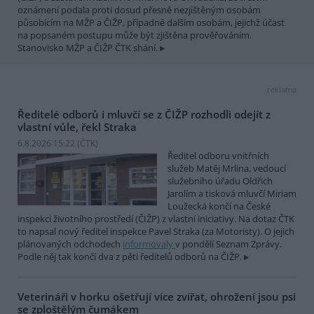
oznámení podala proti dosud přesně nezjištěným osobám
působícím na MŽP a ČIŽP, případně dalším osobám, jejichž účast
na popsaném postupu může být zjištěna prověřováním.
Stanovisko MŽP a ČIŽP ČTK shání.
reklama
Ředitelé odborů i mluvčí se z ČIŽP rozhodli odejít z
vlastní vůle, řekl Straka
6.8.2026 15:22 (
ČTK
)
Ředitel odboru vnitřních
služeb Matěj Mrlina, vedoucí
služebního úřadu Oldřich
Jarolím a tisková mluvčí Miriam
Loužecká končí na České
inspekci životního prostředí (ČIŽP) z vlastní iniciativy. Na dotaz ČTK
to napsal nový ředitel inspekce Pavel Straka (za Motoristy). O jejich
plánovaných odchodech
informovaly
v pondělí Seznam Zprávy.
Podle něj tak končí dva z pěti ředitelů odborů na ČIŽP.
Veterináři v horku ošetřují více zvířat, ohrožení jsou psi
se zploštělým čumákem