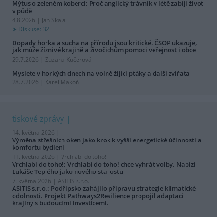
Mýtus o zeleném koberci: Proč anglický trávník v létě zabíjí život
v půdě
4.8.2026 | Jan Skala
Diskuse: 32
Dopady horka a sucha na přírodu jsou kritické. ČSOP ukazuje,
jak může žíznivé krajině a živočichům pomoci veřejnost i obce
29.7.2026 | Zuzana Kučerová
Myslete v horkých dnech na volně žijící ptáky a další zvířata
28.7.2026 | Karel Makoň
tiskové zprávy
14. května 2026 |
Výměna střešních oken jako krok k vyšší energetické účinnosti a
komfortu bydlení
11. května 2026 |
Vrchlabí do toho!
Vrchlabí do toho!: Vrchlabí do toho! chce vyhrát volby. Nabízí
Lukáše Teplého jako nového starostu
7. května 2026 |
ASITIS s.r.o.
ASITIS s.r.o.: Podřipsko zahájilo přípravu strategie klimatické
odolnosti. Projekt Pathways2Resilience propojil adaptaci
krajiny s budoucími investicemi.