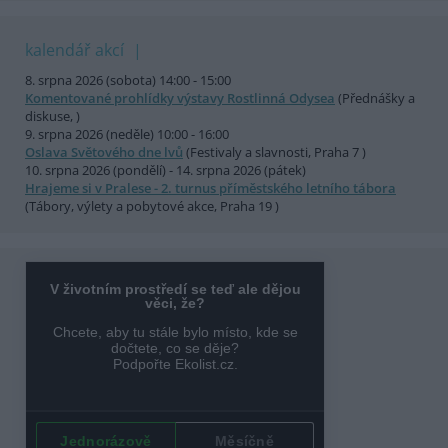
kalendář akcí
8. srpna 2026 (sobota) 14:00 - 15:00
Komentované prohlídky výstavy Rostlinná Odysea
(Přednášky a
diskuse, )
9. srpna 2026 (neděle) 10:00 - 16:00
Oslava Světového dne lvů
(Festivaly a slavnosti, Praha 7 )
10. srpna 2026 (pondělí) - 14. srpna 2026 (pátek)
Hrajeme si v Pralese - 2. turnus příměstského letního tábora
(Tábory, výlety a pobytové akce, Praha 19 )