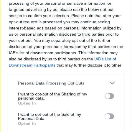
processing of your personal or sensitive information for
vyschl. Městský obvod VI chce využít období bez vody k vyčištění
targeted advertising by us, please use the below opt-out
koryta, a obrátil se proto se žádostí na správce toku, Povodí Labe.
Organizace ale požadavek odmítla s tím, že údržbu dělala už v
section to confirm your selection. Please note that after your
červnu a další zásah v tuto chvíli neplánuje, zjistila ČTK.
opt-out request is processed you may continue seeing
interest-based ads based on personal information utilized by
us or personal information disclosed to third parties prior to
Červený chce peníze ušetřené za rekultivaci rozdělit
your opt-out. You may separately opt-out of the further
obcím podle původní dohody
disclosure of your personal information by third parties on the
5.8.2026 01:29 (
ČTK
)
IAB’s list of downstream participants. This information may
Diskuse: 2
also be disclosed by us to third parties on the
IAB’s List of
Ministr životního prostředí
Downstream Participants
that may further disclose it to other
Igor Červený (Motoristé) chce
peníze, které Severní
third parties.
energetická ušetřila na rekultivacích hnědouhelného lomu ČSA na
Mostecku, rozdělit obcím podle původní dohody. Uvedl to na síti
X
.
Personal Data Processing Opt Outs
Původně chtěla Severní energetická dát peníze obcím
prostřednictvím Státního fondu životního prostředí (SFŽP), v
I want to opt-out of the Sharing of my
pondělí ale společnost uvedla, že hodlá sama rozhodnout o využití
personal data.
peněz a že chce ohledně výše podpory jednat přímo s obcemi v
Opted In
okolí těžební oblasti. Červeného krok překvapil, postup společnosti
sleduje se znepokojením. Společnost patří do energetické skupiny
I want to opt-out of the Sale of my
Personal Data.
Sev.en, kterou vlastní Pavel Tykač.
Opted In