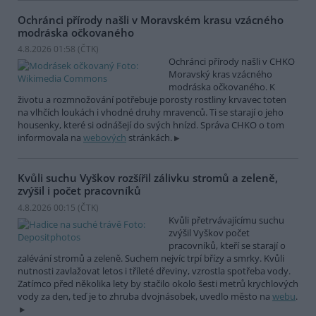
Ochránci přírody našli v Moravském krasu vzácného
modráska očkovaného
4.8.2026 01:58 (
ČTK
)
Ochránci přírody našli v CHKO
Moravský kras vzácného
modráska očkovaného. K
životu a rozmnožování potřebuje porosty rostliny krvavec toten
na vlhčích loukách i vhodné druhy mravenců. Ti se starají o jeho
housenky, které si odnášejí do svých hnízd. Správa CHKO o tom
informovala na
webových
stránkách.
Kvůli suchu Vyškov rozšířil zálivku stromů a zeleně,
zvýšil i počet pracovníků
4.8.2026 00:15 (
ČTK
)
Kvůli přetrvávajícímu suchu
zvýšil Vyškov počet
pracovníků, kteří se starají o
zalévání stromů a zeleně. Suchem nejvíc trpí břízy a smrky. Kvůli
nutnosti zavlažovat letos i tříleté dřeviny, vzrostla spotřeba vody.
Zatímco před několika lety by stačilo okolo šesti metrů krychlových
vody za den, teď je to zhruba dvojnásobek, uvedlo město na
webu
.