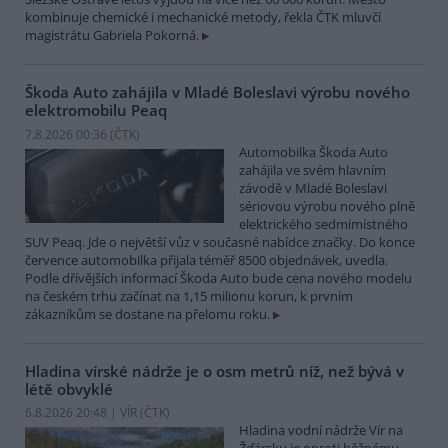
kombinuje chemické i mechanické metody, řekla ČTK mluvčí
magistrátu Gabriela Pokorná.
Škoda Auto zahájila v Mladé Boleslavi výrobu nového
elektromobilu Peaq
7.8.2026 00:36 (
ČTK
)
Automobilka Škoda Auto
zahájila ve svém hlavním
závodě v Mladé Boleslavi
sériovou výrobu nového plně
elektrického sedmimístného
SUV Peaq. Jde o největší vůz v současné nabídce značky. Do konce
července automobilka přijala téměř 8500 objednávek, uvedla.
Podle dřívějších informací Škoda Auto bude cena nového modelu
na českém trhu začínat na 1,15 milionu korun, k prvním
zákazníkům se dostane na přelomu roku.
Hladina vírské nádrže je o osm metrů níž, než bývá v
létě obvyklé
6.8.2026 20:48 | VÍR (
ČTK
)
Hladina vodní nádrže Vír na