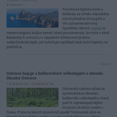
Diskuse: 1
Povrchová teplota moře u
Mallorky ve středu odpoledne
mírně přesáhla 33 stupňů a
tím zaznamenala nový
španělský rekord.
Uvedla
to
meteorologická služba Aemet, která poznamenala, že moře v okolí
Baleárských ostrovů a v západním Středomoří je letos
nadprůměrně teplé, což ovlivňuje například také noční teploty na
pobřeží.
reklama
Ostrava bojuje s bolševníkem velkolepým v obvodu
Slezská Ostrava
7.8.2026 01:09 | OSTRAVA (
ČTK
)
Ostravská radnice začala se
systematickou likvidací
bolševníku velkolepého, který
patří k nejnebezpečnějším
invazním druhům rostlin v
Česku. Práce na lesních pozemcích podél Trnkovecké ulice ve
Slezské Ostravě letos vyjdou na více než 66 000 korun. Město