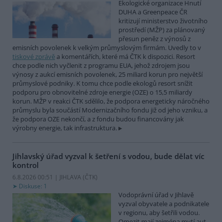
Ekologické organizace Hnutí
DUHA a Greenpeace ČR
kritizují ministerstvo životního
prostředí (MŽP) za plánovaný
přesun peněz z výnosů z
emisních povolenek k velkým průmyslovým firmám. Uvedly to v
tiskové zprávě
a komentářích, které má ČTK k dispozici. Resort
chce podle nich vyčlenit z programu EUA, jehož zdrojem jsou
výnosy z aukcí emisních povolenek, 25 miliard korun pro největší
průmyslové podniky. K tomu chce podle ekologů resort snížit
podporu pro obnovitelné zdroje energie (OZE) o 15,5 miliardy
korun. MŽP v reakci ČTK sdělilo, že podpora energeticky náročného
průmyslu byla součástí Modernizačního fondu již od jeho vzniku, a
že podpora OZE nekončí, a z fondu budou financovány jak
výrobny energie, tak infrastruktura.
Jihlavský úřad vyzval k šetření s vodou, bude dělat víc
kontrol
6.8.2026 00:51 | JIHLAVA (
ČTK
)
Diskuse: 1
Vodoprávní úřad v Jihlavě
vyzval obyvatele a podnikatele
v regionu, aby šetřili vodou.
Omezit mají zejména mytí aut,