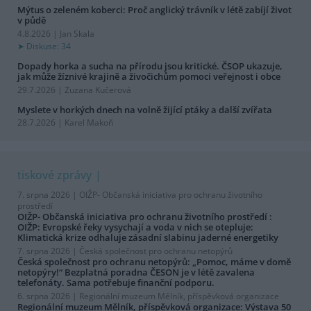
Mýtus o zeleném koberci: Proč anglický trávník v létě zabíjí život
v půdě
4.8.2026 | Jan Skala
Diskuse: 34
Dopady horka a sucha na přírodu jsou kritické. ČSOP ukazuje,
jak může žíznivé krajině a živočichům pomoci veřejnost i obce
29.7.2026 | Zuzana Kučerová
Myslete v horkých dnech na volně žijící ptáky a další zvířata
28.7.2026 | Karel Makoň
tiskové zprávy
7. srpna 2026 |
OIŽP- Občanská iniciativa pro ochranu životního
prostředí
OIŽP- Občanská iniciativa pro ochranu životního prostředí :
OIŽP: Evropské řeky vysychají a voda v nich se otepluje:
Klimatická krize odhaluje zásadní slabinu jaderné energetiky
7. srpna 2026 |
Česká společnost pro ochranu netopýrů
Česká společnost pro ochranu netopýrů: „Pomoc, máme v domě
netopýry!“ Bezplatná poradna ČESON je v létě zavalena
telefonáty. Sama potřebuje finanční podporu.
6. srpna 2026 |
Regionální muzeum Mělník, příspěvková organizace
Regionální muzeum Mělník, příspěvková organizace: Výstava 50