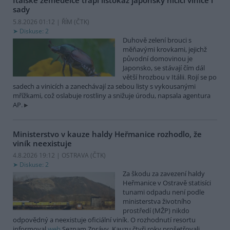
Italské zemědělce trápí listokaz japonský ničící vinice i
sady
5.8.2026 01:12 | ŘÍM (
ČTK
)
Diskuse: 2
Duhově zelení brouci s
měňavými krovkami, jejichž
původní domovinou je
Japonsko, se stávají čím dál
větší hrozbou v Itálii. Rojí se po
sadech a vinicích a zanechávají za sebou listy s vykousanými
mřížkami, což oslabuje rostliny a snižuje úrodu, napsala agentura
AP.
Ministerstvo v kauze haldy Heřmanice rozhodlo, že
viník neexistuje
4.8.2026 19:12 | OSTRAVA (
ČTK
)
Diskuse: 2
Za škodu za zavezení haldy
Heřmanice v Ostravě statisíci
tunami odpadu není podle
ministerstva životního
prostředí (MŽP) nikdo
odpovědný a neexistuje oficiální viník. O rozhodnutí resortu
informoval
web
Seznam Zprávy. Kauzu čtyři roky prošetřovali