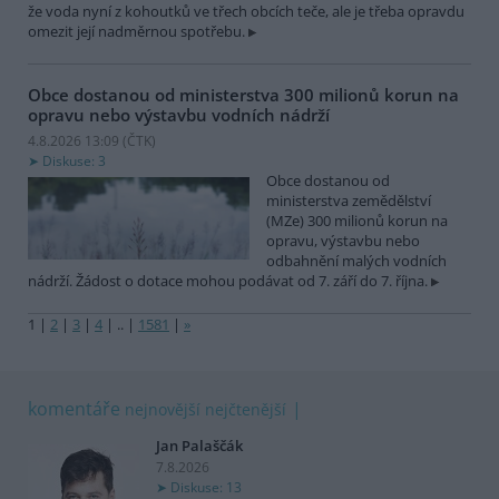
že voda nyní z kohoutků ve třech obcích teče, ale je třeba opravdu
omezit její nadměrnou spotřebu.
Obce dostanou od ministerstva 300 milionů korun na
opravu nebo výstavbu vodních nádrží
4.8.2026 13:09 (
ČTK
)
Diskuse: 3
Obce dostanou od
ministerstva zemědělství
(MZe) 300 milionů korun na
opravu, výstavbu nebo
odbahnění malých vodních
nádrží. Žádost o dotace mohou podávat od 7. září do 7. října.
1
|
2
|
3
|
4
|
..
|
1581
|
»
komentáře
nejnovější
nejčtenější
Jan Palaščák
7.8.2026
Diskuse: 13