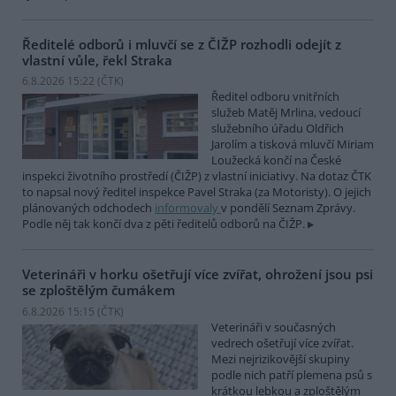
Ředitelé odborů i mluvčí se z ČIŽP rozhodli odejít z
vlastní vůle, řekl Straka
6.8.2026 15:22 (
ČTK
)
Ředitel odboru vnitřních
služeb Matěj Mrlina, vedoucí
služebního úřadu Oldřich
Jarolím a tisková mluvčí Miriam
Loužecká končí na České
inspekci životního prostředí (ČIŽP) z vlastní iniciativy. Na dotaz ČTK
to napsal nový ředitel inspekce Pavel Straka (za Motoristy). O jejich
plánovaných odchodech
informovaly
v pondělí Seznam Zprávy.
Podle něj tak končí dva z pěti ředitelů odborů na ČIŽP.
Veterináři v horku ošetřují více zvířat, ohrožení jsou psi
se zploštělým čumákem
6.8.2026 15:15 (
ČTK
)
Veterináři v současných
vedrech ošetřují více zvířat.
Mezi nejrizikovější skupiny
podle nich patří plemena psů s
krátkou lebkou a zploštělým