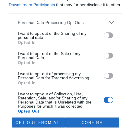
jich za jeden týden přijali rekordních 578.
Downstream Participants
that may further disclose it to other
third parties.
V rybnících Rybářství Třeboň vyschla třetina vody,
Personal Data Processing Opt Outs
nejvíce v historii firmy
5.8.2026 15:42 (
ČTK
)
I want to opt-out of the Sharing of my
Diskuse: 1
personal data.
V rybnících Rybářství Třeboň,
Opted In
které hospodaří na 8000
hektarech vodní plochy, chybí
I want to opt-out of the Sale of my
Personal Data.
více než třetina vody. Oproti
Opted In
běžnému zdržovaném objemu
75 milionů metrů krychlových vody je v rybnících o 28 milionů
metrů krychlových vody méně. Každý týden se kvůli extrémně
I want to opt-out of processing my
Personal Data for Targeted Advertising.
vysokým teplotám a nedostatku srážek odpaří další 2,5 procenta.
Opted In
Kvůli suchu začali rybáři s výlovy některých rybníků předčasně,
protože by jinak ryby uhynuly, řekl provozní ředitel Rybářství
I want to opt-out of Collection, Use,
Třeboň Vladimír Kukačka.
Retention, Sale, and/or Sharing of my
Personal Data that Is Unrelated with the
Purposes for which it was collected.
Hladina Dunaje je na rekordním minimu; lodě uvázly,
Opted Out
rybáři jsou bez práce
OPT OUT FROM ALL
CONFIRM
5.8.2026 15:37 | BUKUREŠŤ (
ČTK
)
Diskuse: 17