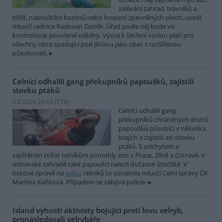
zalévání zahrad, trávníků a
hřišť, napouštění bazénů nebo kropení zpevněných ploch, uvedl
mluvčí radnice Radovan Daněk. Úřad podle něj bude víc
kontrolovat povolené odběry. Výzva k šetření vodou platí pro
všechny obce spadající pod Jihlavu jako obec s rozšířenou
působností.
Celníci odhalili gang překupníků papoušků, zajistili
stovku ptáků
5.8.2026 20:13 (
ČTK
)
Celníci odhalili gang
překupníků chráněných druhů
papoušků působící v několika
krajích a zajistili asi stovku
ptáků. S odchytem a
zajištěním zvířat celníkům pomohly zoo v Praze, Zlíně a Ostravě. V
ostravské zahradě také papoušci nalezli dočasné útočiště. V
tiskové zprávě na
webu
celníků to oznámila mluvčí Celní správy ČR
Martina Kaňková. Případem se zabývá policie.
Island vyhostí aktivisty bojující proti lovu velryb,
pronásledovali velrybáře