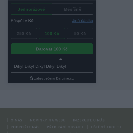
O NÁS
NOVINKY NA WEBU
INZERUJTE U NÁS
PODPOŘTE NÁS
PŘEBÍRÁNÍ OBSAHU
TIŠTĚNÝ EKOLIST