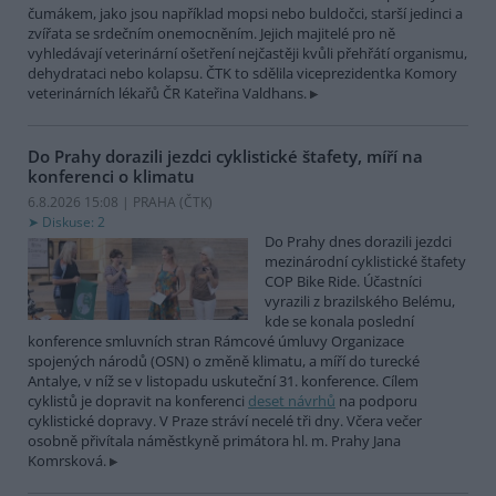
čumákem, jako jsou například mopsi nebo buldočci, starší jedinci a
zvířata se srdečním onemocněním. Jejich majitelé pro ně
vyhledávají veterinární ošetření nejčastěji kvůli přehřátí organismu,
dehydrataci nebo kolapsu. ČTK to sdělila viceprezidentka Komory
veterinárních lékařů ČR Kateřina Valdhans.
Do Prahy dorazili jezdci cyklistické štafety, míří na
konferenci o klimatu
6.8.2026 15:08 | PRAHA (
ČTK
)
Diskuse: 2
Do Prahy dnes dorazili jezdci
mezinárodní cyklistické štafety
COP Bike Ride. Účastníci
vyrazili z brazilského Belému,
kde se konala poslední
konference smluvních stran Rámcové úmluvy Organizace
spojených národů (OSN) o změně klimatu, a míří do turecké
Antalye, v níž se v listopadu uskuteční 31. konference. Cílem
cyklistů je dopravit na konferenci
deset návrhů
na podporu
cyklistické dopravy. V Praze stráví necelé tři dny. Včera večer
osobně přivítala náměstkyně primátora hl. m. Prahy Jana
Komrsková.