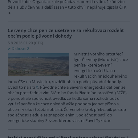
Povodí Labe. Organizace ale požadavek odmítla s tím, že údržbu
dělala už v červnu a další zásah v tuto chvíli neplánuje, zjistila ČTK.
Červený chce peníze ušetřené za rekultivaci rozdělit
obcím podle původní dohody
5.8.2026 01:29 (
ČTK
)
Diskuse: 2
Ministr životního prostředí
Igor Červený (Motoristé) chce
peníze, které Severní
energetická ušetřila na
rekultivacích hnědouhelného
lomu ČSA na Mostecku, rozdělit obcím podle původní dohody.
Uvedl to na síti
X
. Původně chtěla Severní energetická dát peníze
obcím prostřednictvím Státního fondu životního prostředí (SFŽP),
v pondělí ale společnost uvedla, že hodlá sama rozhodnout o
využití peněz a že chce ohledně výše podpory jednat přímo s
obcemi v okolí těžební oblasti. Červeného krok překvapil, postup
společnosti sleduje se znepokojením. Společnost patří do
energetické skupiny Sev.en, kterou vlastní Pavel Tykač.