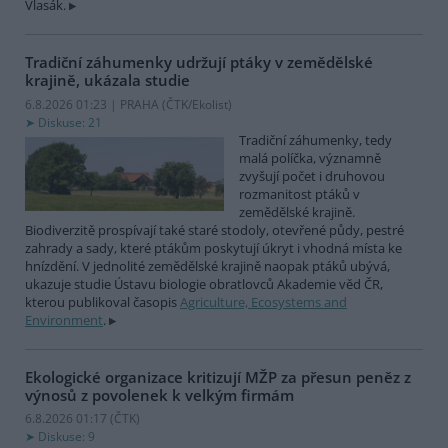
Vlasák.
Tradiční záhumenky udržují ptáky v zemědělské
krajině, ukázala studie
6.8.2026 01:23 | PRAHA (
ČTK/Ekolist
)
Diskuse: 21
Tradiční záhumenky, tedy
malá políčka, významně
zvyšují počet i druhovou
rozmanitost ptáků v
zemědělské krajině.
Biodiverzitě prospívají také staré stodoly, otevřené půdy, pestré
zahrady a sady, které ptákům poskytují úkryt i vhodná místa ke
hnízdění. V jednolité zemědělské krajině naopak ptáků ubývá,
ukazuje studie Ústavu biologie obratlovců Akademie věd ČR,
kterou publikoval časopis
Agriculture, Ecosystems and
Environment
.
Ekologické organizace kritizují MŽP za přesun peněz z
výnosů z povolenek k velkým firmám
6.8.2026 01:17 (
ČTK
)
Diskuse: 9