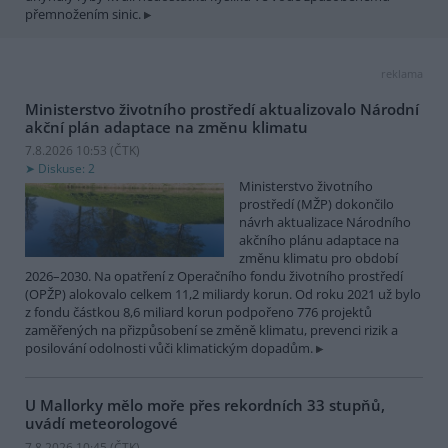
přemnožením sinic.
reklama
Ministerstvo životního prostředí aktualizovalo Národní
akční plán adaptace na změnu klimatu
7.8.2026 10:53 (
ČTK
)
Diskuse: 2
Ministerstvo životního
prostředí (MŽP) dokončilo
návrh aktualizace Národního
akčního plánu adaptace na
změnu klimatu pro období
2026–2030. Na opatření z Operačního fondu životního prostředí
(OPŽP) alokovalo celkem 11,2 miliardy korun. Od roku 2021 už bylo
z fondu částkou 8,6 miliard korun podpořeno 776 projektů
zaměřených na přizpůsobení se změně klimatu, prevenci rizik a
posilování odolnosti vůči klimatickým dopadům.
U Mallorky mělo moře přes rekordních 33 stupňů,
uvádí meteorologové
7.8.2026 10:45 (
ČTK
)