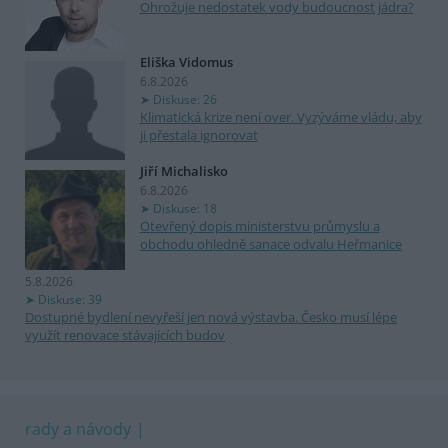
Ohrožuje nedostatek vody budoucnost jádra?
Eliška Vidomus
6.8.2026
Diskuse: 26
Klimatická krize není over. Vyzýváme vládu, aby
ji přestala ignorovat
Jiří Michalisko
6.8.2026
Diskuse: 18
Otevřený dopis ministerstvu průmyslu a
obchodu ohledně sanace odvalu Heřmanice
5.8.2026
Diskuse: 39
Dostupné bydlení nevyřeší jen nová výstavba. Česko musí lépe
využít renovace stávajících budov
rady a návody