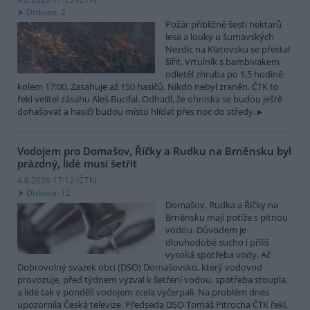
Diskuse: 2
Požár přibližně šesti hektarů
lesa a louky u šumavských
Nezdic na Klatovsku se přestal
šířit. Vrtulník s bambivakem
odletěl zhruba po 1,5 hodině
kolem 17:00. Zasahuje až 150 hasičů. Nikdo nebyl zraněn. ČTK to
řekl velitel zásahu Aleš Bucifal. Odhadl, že ohniska se budou ještě
dohašovat a hasiči budou místo hlídat přes noc do středy.
Vodojem pro Domašov, Říčky a Rudku na Brněnsku byl
prázdný, lidé musí šetřit
4.8.2026 17:12 (
ČTK
)
Diskuse: 12
Domašov, Rudka a Říčky na
Brněnsku mají potíže s pitnou
vodou. Důvodem je
dlouhodobé sucho i příliš
vysoká spotřeba vody. Ač
Dobrovolný svazek obcí (DSO) Domašovsko, který vodovod
provozuje, před týdnem vyzval k šetření vodou, spotřeba stoupla,
a lidé tak v pondělí vodojem zcela vyčerpali. Na problém dnes
upozornila Česká televize. Předseda DSO Tomáš Pitrocha ČTK řekl,