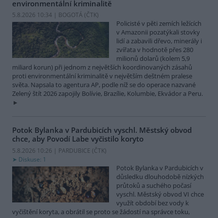
environmentální kriminalitě
5.8.2026 10:34 | BOGOTÁ (
ČTK
)
Policisté v pěti zemích ležících
v Amazonii pozatýkali stovky
lidí a zabavili dřevo, minerály i
zvířata v hodnotě přes 280
milionů dolarů (kolem 5,9
miliard korun) při jednom z největších koordinovaných zásahů
proti environmentální kriminalitě v největším deštném pralese
světa. Napsala to agentura AP, podle níž se do operace nazvané
Zelený štít 2026 zapojily Bolívie, Brazílie, Kolumbie, Ekvádor a Peru.
Potok Bylanka v Pardubicích vyschl. Městský obvod
chce, aby Povodí Labe vyčistilo koryto
5.8.2026 10:26 | PARDUBICE (
ČTK
)
Diskuse: 1
Potok Bylanka v Pardubicích v
důsledku dlouhodobě nízkých
průtoků a suchého počasí
vyschl. Městský obvod VI chce
využít období bez vody k
vyčištění koryta, a obrátil se proto se žádostí na správce toku,