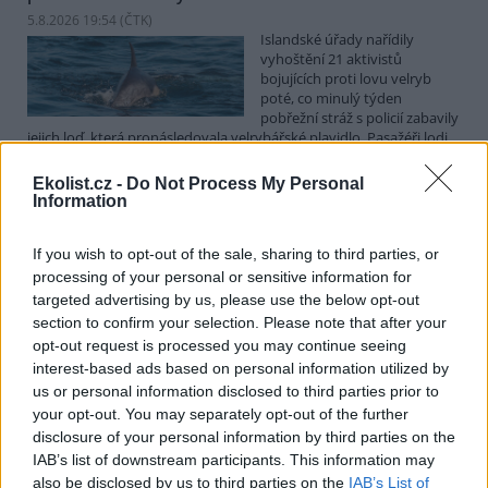
5.8.2026 19:54 (
ČTK
)
Islandské úřady nařídily
vyhoštění 21 aktivistů
bojujících proti lovu velryb
poté, co minulý týden
pobřežní stráž s policií zabavily
jejich loď, která pronásledovala velrybářské plavidlo. Pasažéři lodi
patřící nadaci kanadsko-amerického ekologického aktivisty Paula
Watsona jsou od té doby zadržováni v Reykjavíku. Sám Watson na
Ekolist.cz -
Do Not Process My Personal
palubě nebyl. Píše o tom agentura AFP s odvoláním na islandskou
Information
policii.
If you wish to opt-out of the sale, sharing to third parties, or
Záchranná stanice v Praze přijímá kvůli vedrům více
processing of your personal or sensitive information for
volně žijících zvířat
targeted advertising by us, please use the below opt-out
section to confirm your selection. Please note that after your
5.8.2026 17:40 | PRAHA (
ČTK
)
Kvůli vysokým letním
opt-out request is processed you may continue seeing
teplotám pracovníci pražské
interest-based ads based on personal information utilized by
záchranné stanice pro volně
us or personal information disclosed to third parties prior to
žijící živočichy přijímají více
your opt-out. You may separately opt-out of the further
zvířat, nejčastěji
disclosure of your personal information by third parties on the
dehydratovaná a vysílená mláďata ptáků nebo veverek. ČTK to
sdělila mluvčí stanice Petra Fišerová. Během současné vlny veder
IAB’s list of downstream participants. This information may
stanice denně ošetří desítky živočichů, při první letošní vlně horka
also be disclosed by us to third parties on the
IAB’s List of