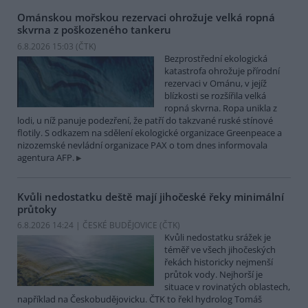
Ománskou mořskou rezervaci ohrožuje velká ropná
skvrna z poškozeného tankeru
6.8.2026 15:03 (
ČTK
)
Bezprostřední ekologická
katastrofa ohrožuje přírodní
rezervaci v Ománu, v jejíž
blízkosti se rozšířila velká
ropná skvrna. Ropa unikla z
lodi, u níž panuje podezření, že patří do takzvané ruské stínové
flotily. S odkazem na sdělení ekologické organizace Greenpeace a
nizozemské nevládní organizace PAX o tom dnes informovala
agentura AFP.
Kvůli nedostatku deště mají jihočeské řeky minimální
průtoky
6.8.2026 14:24 | ČESKÉ BUDĚJOVICE (
ČTK
)
Kvůli nedostatku srážek je
téměř ve všech jihočeských
řekách historicky nejmenší
průtok vody. Nejhorší je
situace v rovinatých oblastech,
například na Českobudějovicku. ČTK to řekl hydrolog Tomáš