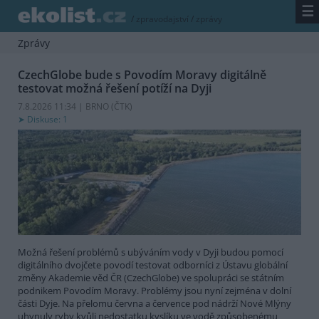
☰
/
zpravodajství
/
zprávy
Zprávy
CzechGlobe bude s Povodím Moravy digitálně
testovat možná řešení potíží na Dyji
7.8.2026 11:34 | BRNO (
ČTK
)
Diskuse: 1
Možná řešení problémů s ubýváním vody v Dyji budou pomocí
digitálního dvojčete povodí testovat odborníci z Ústavu globální
změny Akademie věd ČR (CzechGlobe) ve spolupráci se státním
podnikem Povodím Moravy. Problémy jsou nyní zejména v dolní
části Dyje. Na přelomu června a července pod nádrží Nové Mlýny
uhynuly ryby kvůli nedostatku kyslíku ve vodě způsobenému