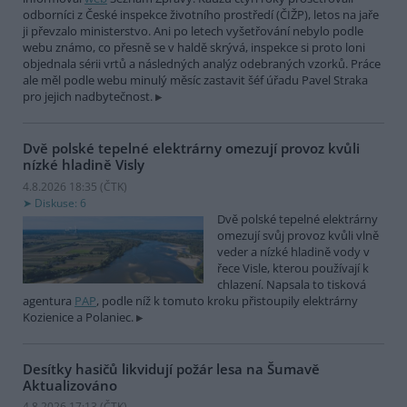
odborníci z České inspekce životního prostředí (ČIŽP), letos na jaře
ji převzalo ministerstvo. Ani po letech vyšetřování nebylo podle
webu známo, co přesně se v haldě skrývá, inspekce si proto loni
objednala sérii vrtů a následných analýz odebraných vzorků. Práce
ale měl podle webu minulý měsíc zastavit šéf úřadu Pavel Straka
pro jejich nadbytečnost.
Dvě polské tepelné elektrárny omezují provoz kvůli
nízké hladině Visly
4.8.2026 18:35 (
ČTK
)
Diskuse: 6
Dvě polské tepelné elektrárny
omezují svůj provoz kvůli vlně
veder a nízké hladině vody v
řece Visle, kterou používají k
chlazení. Napsala to tisková
agentura
PAP
, podle níž k tomuto kroku přistoupily elektrárny
Kozienice a Polaniec.
Desítky hasičů likvidují požár lesa na Šumavě
Aktualizováno
4.8.2026 17:13 (
ČTK
)