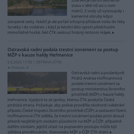
Žďársku je oproti běžnému
stavu v létě níž asi o osm
metrů. Z vody už vystoupaly i
kamenné obruby kdysi
zatopené cesty. Nádrž je ale pořád schopná přidávat vodu do řeky
Svratky i do vodáren, i když je letošní léto oproti předchozím
mimořádně horké, řekl ČTK vedoucí hrázný Antonín Hájek.
Ostravská radní podala trestní oznámení za postup
MŽP v kauze haldy Heřmanice
6.8.2026 17:50 | OSTRAVA (
ČTK
)
Diskuse: 4
Ostravská radní a poslankyně
Pirátů Andrea Hoffmannová
podala trestní oznámení za
postup ministerstva životního
prostředí (MŽP) v kauze haldy
Heřmanice. Vyplývá to ze zprávy, kterou ČTK poskytla Česká
pirátská strana. Požaduje, aby policie prověřila okolnosti odebrání
případu České inspekci životního prostředí (ČIŽP) a zastavení řízení.
Hoffmannová ČTK sdělila, že trestní oznámení podala proti dosud
přesně nezjištěným osobám působícím na MŽP a ČIŽP, případně
dalším osobám, jejichž účast na popsaném postupu může být
zjištěna prověřováním. Stanovisko MŽP a ČIŽP ČTK shání.