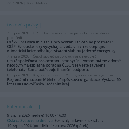
28.7.2026 | Karel Makoň
tiskové zprávy
7. srpna 2026 |
OIŽP- Občanská iniciativa pro ochranu životního
prostředí
OIŽP- Občanská iniciativa pro ochranu životního prostředí :
OIŽP: Evropské řeky vysychají a voda v nich se otepluje:
Klimatická krize odhaluje zásadní slabinu jaderné energetiky
7. srpna 2026 |
Česká společnost pro ochranu netopýrů
Česká společnost pro ochranu netopýrů: „Pomoc, máme v domě
netopýry!“ Bezplatná poradna ČESON je v létě zavalena
telefonáty. Sama potřebuje finanční podporu.
6. srpna 2026 |
Regionální muzeum Mělník, příspěvková organizace
Regionální muzeum Mělník, příspěvková organizace: Výstava 50
let CHKO Kokořínsko - Máchův kraj
kalendář akcí
9. srpna 2026 (neděle) 10:00 - 16:00
Oslava Světového dne lvů
(Festivaly a slavnosti, Praha 7 )
10. srpna 2026 (pondělí) - 14. srpna 2026 (pátek)