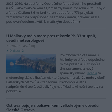
2026–2030. Na opatření z Operačního fondu životního prostředí
(OPŽP) alokovalo celkem 11,2 miliardy korun. Od roku 2021 už bylo
z fondu částkou 8,6 miliard korun podpořeno 776 projektů
zaměřených na přizpůsobení se změně klimatu, prevenci rizik a
posilování odolnosti vůči klimatickým dopadům.
U Mallorky mělo moře přes rekordních 33 stupňů,
uvádí meteorologové
7.8.2026 10:45 (
ČTK
)
Diskuse: 2
Povrchová teplota moře u
Mallorky ve středu odpoledne
mírně přesáhla 33 stupňů a
tím zaznamenala nový
španělský rekord.
Uvedla
to
meteorologická služba Aemet, která poznamenala, že moře v okolí
Baleárských ostrovů a v západním Středomoří je letos
nadprůměrně teplé, což ovlivňuje například také noční teploty na
pobřeží.
Ostrava bojuje s bolševníkem velkolepým v obvodu
Slezská Ostrava