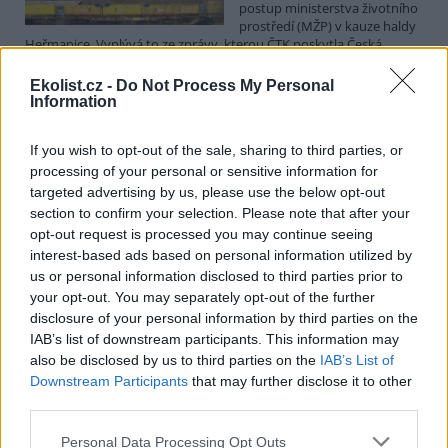
postup ministerstva životního
prostředí (MŽP) v kauze haldy
Heřmanice. Vyplývá to ze zprávy, kterou ČTK poskytla Česká
pirátská strana. Požaduje, aby policie prověřila okolnosti odebrání
případu České inspekci životního prostředí (ČIŽP) a zastavení řízení.
Ekolist.cz -
Do Not Process My Personal
Hoffmannová ČTK sdělila, že trestní oznámení podala proti dosud
Information
přesně nezjištěným osobám působícím na MŽP a ČIŽP, případně
dalším osobám, jejichž účast na popsaném postupu může být
If you wish to opt-out of the sale, sharing to third parties, or
zjištěna prověřováním. Stanovisko MŽP a ČIŽP ČTK shání.
processing of your personal or sensitive information for
targeted advertising by us, please use the below opt-out
Ředitelé odborů i mluvčí se z ČIŽP rozhodli odejít z
section to confirm your selection. Please note that after your
vlastní vůle, řekl Straka
opt-out request is processed you may continue seeing
6.8.2026 15:22 (
ČTK
)
interest-based ads based on personal information utilized by
Diskuse: 1
us or personal information disclosed to third parties prior to
Ředitel odboru vnitřních
your opt-out. You may separately opt-out of the further
služeb Matěj Mrlina, vedoucí
disclosure of your personal information by third parties on the
služebního úřadu Oldřich
IAB’s list of downstream participants. This information may
Jarolím a tisková mluvčí Miriam
Loužecká končí na České
also be disclosed by us to third parties on the
IAB’s List of
inspekci životního prostředí (ČIŽP) z vlastní iniciativy. Na dotaz ČTK
Downstream Participants
that may further disclose it to other
to napsal nový ředitel inspekce Pavel Straka (za Motoristy). O jejich
third parties.
plánovaných odchodech
informovaly
v pondělí Seznam Zprávy.
Podle něj tak končí dva z pěti ředitelů odborů na ČIŽP.
Personal Data Processing Opt Outs