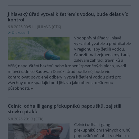
Jihlavský úřad vyzval k šetření s vodou, bude dělat víc
kontrol
6.8.2026 00:51 | JIHLAVA (
ČTK
)
Diskuse: 1
Vodoprávní úřad v Jihlavě
vyzval obyvatele a podnikatele
v regionu, aby šetřili vodou.
Omezit mají zejména mytí aut,
zalévání zahrad, trávníků a
hřišť, napouštění bazénů nebo kropení zpevněných ploch, uvedl
mluvčí radnice Radovan Daněk. Úřad podle něj bude víc
kontrolovat povolené odběry. Výzva k šetření vodou platí pro
všechny obce spadající pod Jihlavu jako obec s rozšířenou
působností.
Celníci odhalili gang překupníků papoušků, zajistili
stovku ptáků
5.8.2026 20:13 (
ČTK
)
Celníci odhalili gang
překupníků chráněných druhů
papoušků působící v několika