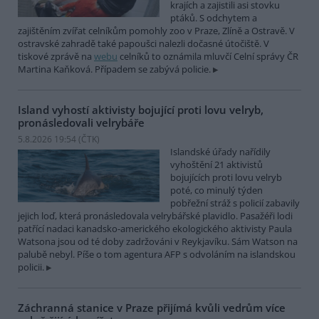
krajích a zajistili asi stovku
ptáků. S odchytem a
zajištěním zvířat celníkům pomohly zoo v Praze, Zlíně a Ostravě. V
ostravské zahradě také papoušci nalezli dočasné útočiště. V
tiskové zprávě na
webu
celníků to oznámila mluvčí Celní správy ČR
Martina Kaňková. Případem se zabývá policie.
Island vyhostí aktivisty bojující proti lovu velryb,
pronásledovali velrybáře
5.8.2026 19:54 (
ČTK
)
Islandské úřady nařídily
vyhoštění 21 aktivistů
bojujících proti lovu velryb
poté, co minulý týden
pobřežní stráž s policií zabavily
jejich loď, která pronásledovala velrybářské plavidlo. Pasažéři lodi
patřící nadaci kanadsko-amerického ekologického aktivisty Paula
Watsona jsou od té doby zadržováni v Reykjavíku. Sám Watson na
palubě nebyl. Píše o tom agentura AFP s odvoláním na islandskou
policii.
Záchranná stanice v Praze přijímá kvůli vedrům více