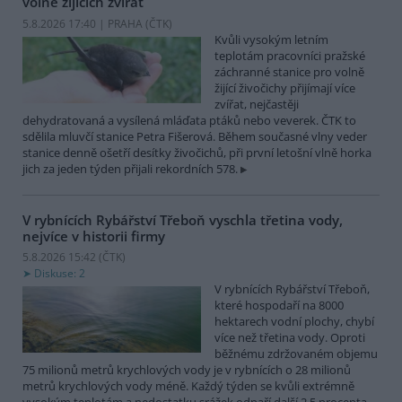
volně žijících zvířat
5.8.2026 17:40 | PRAHA (
ČTK
)
Kvůli vysokým letním
teplotám pracovníci pražské
záchranné stanice pro volně
žijící živočichy přijímají více
zvířat, nejčastěji
dehydratovaná a vysílená mláďata ptáků nebo veverek. ČTK to
sdělila mluvčí stanice Petra Fišerová. Během současné vlny veder
stanice denně ošetří desítky živočichů, při první letošní vlně horka
jich za jeden týden přijali rekordních 578.
V rybnících Rybářství Třeboň vyschla třetina vody,
nejvíce v historii firmy
5.8.2026 15:42 (
ČTK
)
Diskuse: 2
V rybnících Rybářství Třeboň,
které hospodaří na 8000
hektarech vodní plochy, chybí
více než třetina vody. Oproti
běžnému zdržovaném objemu
75 milionů metrů krychlových vody je v rybnících o 28 milionů
metrů krychlových vody méně. Každý týden se kvůli extrémně