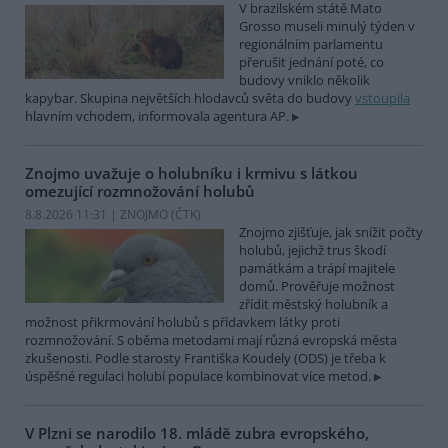
V brazilském státě Mato
Grosso museli minulý týden v
regionálním parlamentu
přerušit jednání poté, co
budovy vniklo několik
kapybar. Skupina největších hlodavců světa do budovy
vstoupila
hlavním vchodem, informovala agentura AP.
Znojmo uvažuje o holubníku i krmivu s látkou
omezující rozmnožování holubů
8.8.2026 11:31 | ZNOJMO (
ČTK
)
Znojmo zjišťuje, jak snížit počty
holubů, jejichž trus škodí
památkám a trápí majitele
domů. Prověřuje možnost
zřídit městský holubník a
možnost přikrmování holubů s přídavkem látky proti
rozmnožování. S oběma metodami mají různá evropská města
zkušenosti. Podle starosty Františka Koudely (ODS) je třeba k
úspěšné regulaci holubí populace kombinovat více metod.
V Plzni se narodilo 18. mládě zubra evropského,