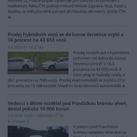
Novinky.cz. Policie případ vyšetřuje pro trestný čin usmrcení z
nedbalosti, řekla ČTK policejní mluvčí Miluše Zajícová. Muž, hasič z
Kladna, se měl původně potopit do hloubky 40 metrů, zjistila ČTK.
Prodej hybridních vozů se do konce července zvýšil o
16 procent na 43 653 vozů
8.8.2026 01:18 (
ČTK
)
Prodej nových aut s hybridním
pohonem od ledna do konce
července vzrostl o 16,3
procenta na 43 653 vozů. Z
toho plug-in hybridy rostly o
28,1 procenta na 7585 vozů. Prodej elektromobilů se zvýšil o 27,4
procenta na 10 168 vozidel. Uvedl to Svaz dovozců automobilů.
Vedoucí s dětmi rozdělal pod Pravčickou bránou oheň,
dostal pokutu 10 000 korun
7.8.2026 14:20 | HŘENSKO (
ČTK
)
Diskuse: 3
V jeskyni pod Pravčickou
bránou nedaleko Hřenska na