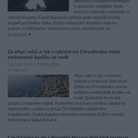
Děčínsku si skupina nezletilých
s vedoucím rozdělala oheň,
který při odchodu neuhasila. V
národním parku České Švýcarsko přitom platí nejvyšší možný
stupeň požárního rizika. Strážci vedoucího dostihli a dali mu
pokutu 10 000 korun. Informoval o tom národní park na
facebooku.
Za úhyn raků a ryb v rybníce na Chrudimsku může
nedostatek kyslíku ve vodě
7.8.2026 14:05 | CTĚTÍN (
ČTK
)
Diskuse: 1
Úhyn raků a ryb v Horním
rybníce u Vranova, části obce
Ctětín na Chrudimsku, má na
svědomí nedostatek kyslíku ve
vodě. Způsobilo ho horké
počasí s minimem srážek. Podezření na otravu modrou skalicí se
nepotvrdilo, uvedla na dotaz ČTK ředitelka oblastního
inspektorátu České inspekce životního prostředí (ČIŽP) v Hradci
Králové Jana Štěpánková.
CzechGlobe bude s Povodím Moravy digitálně testovat