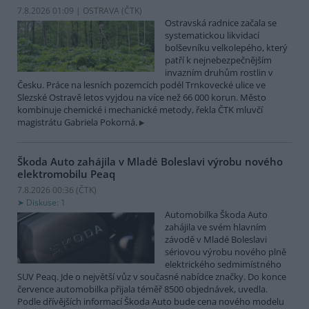
7.8.2026 01:09 | OSTRAVA (
ČTK
)
Ostravská radnice začala se
systematickou likvidací
bolševníku velkolepého, který
patří k nejnebezpečnějším
invazním druhům rostlin v
Česku. Práce na lesních pozemcích podél Trnkovecké ulice ve
Slezské Ostravě letos vyjdou na více než 66 000 korun. Město
kombinuje chemické i mechanické metody, řekla ČTK mluvčí
magistrátu Gabriela Pokorná.
Škoda Auto zahájila v Mladé Boleslavi výrobu nového
elektromobilu Peaq
7.8.2026 00:36 (
ČTK
)
Diskuse: 1
Automobilka Škoda Auto
zahájila ve svém hlavním
závodě v Mladé Boleslavi
sériovou výrobu nového plně
elektrického sedmimístného
SUV Peaq. Jde o největší vůz v současné nabídce značky. Do konce
července automobilka přijala téměř 8500 objednávek, uvedla.
Podle dřívějších informací Škoda Auto bude cena nového modelu