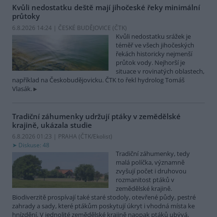
Kvůli nedostatku deště mají jihočeské řeky minimální
průtoky
6.8.2026 14:24 | ČESKÉ BUDĚJOVICE (
ČTK
)
Kvůli nedostatku srážek je
téměř ve všech jihočeských
řekách historicky nejmenší
průtok vody. Nejhorší je
situace v rovinatých oblastech,
například na Českobudějovicku. ČTK to řekl hydrolog Tomáš
Vlasák.
Tradiční záhumenky udržují ptáky v zemědělské
krajině, ukázala studie
6.8.2026 01:23 | PRAHA (
ČTK/Ekolist
)
Diskuse: 48
Tradiční záhumenky, tedy
malá políčka, významně
zvyšují počet i druhovou
rozmanitost ptáků v
zemědělské krajině.
Biodiverzitě prospívají také staré stodoly, otevřené půdy, pestré
zahrady a sady, které ptákům poskytují úkryt i vhodná místa ke
hnízdění. V jednolité zemědělské krajině naopak ptáků ubývá,