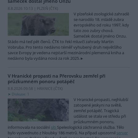
sameček dostal jméno Onzu
8.8.2026 10:13 | PLZEŇ (
ČTK
)
V plzeňské zoologické zahradě
se narodilo 18. mládě zubra
evropského od roku 1997, kdy
tato zoo zubry chová.
Sameček dostal jméno Onzu.
Stádo má teď pět členů. ČTK to řekl mluvčí zahrady Martin
Vobruba. Pro tento nedávno téměř vyhubený druh největšího
savce Evropy je vedena nejstarší mezinárodní plemenná kniha a
nedávno byla vydána nová za rok 2025.
V Hranické propasti na Přerovsku zemřel při
průzkumném ponoru potápěč
8.8.2026 09:58 | HRANICE (
ČTK
)
Diskuse: 1
V Hranické propasti, nejhlubší
zatopené jeskyni na světě,
zemřel potápěč. Tragická
událost se stala ve středu při
průzkumném ponoru,
informovala na sociální
síti
Speleologická záchranná služba. Tělo
bylo vyzvednuto z hloubky 186 metrů. Na případ upozornil
server