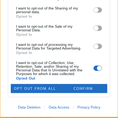
I want to opt-out of the Sharing of my
Veterináři v horku ošetřují více zvířat, ohrožení jsou psi
personal data.
se zploštělým čumákem
Opted In
6.8.2026 15:15 (
ČTK
)
Veterináři v současných
I want to opt-out of the Sale of my
Personal Data.
vedrech ošetřují více zvířat.
Opted In
Mezi nejrizikovější skupiny
podle nich patří plemena psů s
I want to opt-out of processing my
krátkou lebkou a zploštělým
Personal Data for Targeted Advertising.
čumákem, jako jsou například mopsi nebo buldočci, starší jedinci a
Opted In
zvířata se srdečním onemocněním. Jejich majitelé pro ně
vyhledávají veterinární ošetření nejčastěji kvůli přehřátí organismu,
I want to opt-out of Collection, Use,
dehydrataci nebo kolapsu. ČTK to sdělila viceprezidentka Komory
Retention, Sale, and/or Sharing of my
veterinárních lékařů ČR Kateřina Valdhans.
Personal Data that Is Unrelated with the
Purposes for which it was collected.
Opted Out
Do Prahy dorazili jezdci cyklistické štafety, míří na
konferenci o klimatu
OPT OUT FROM ALL
CONFIRM
6.8.2026 15:08 | PRAHA (
ČTK
)
Diskuse: 2
Do Prahy dnes dorazili jezdci
Data Deletion
Data Access
Privacy Policy
mezinárodní cyklistické štafety
COP Bike Ride. Účastníci