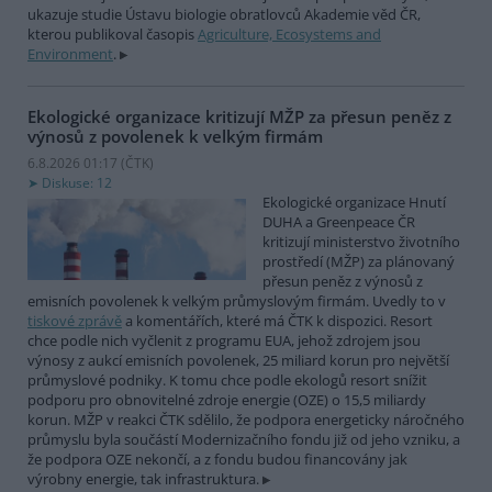
ukazuje studie Ústavu biologie obratlovců Akademie věd ČR,
kterou publikoval časopis
Agriculture, Ecosystems and
Environment
.
Ekologické organizace kritizují MŽP za přesun peněz z
výnosů z povolenek k velkým firmám
6.8.2026 01:17 (
ČTK
)
Diskuse: 12
Ekologické organizace Hnutí
DUHA a Greenpeace ČR
kritizují ministerstvo životního
prostředí (MŽP) za plánovaný
přesun peněz z výnosů z
emisních povolenek k velkým průmyslovým firmám. Uvedly to v
tiskové zprávě
a komentářích, které má ČTK k dispozici. Resort
chce podle nich vyčlenit z programu EUA, jehož zdrojem jsou
výnosy z aukcí emisních povolenek, 25 miliard korun pro největší
průmyslové podniky. K tomu chce podle ekologů resort snížit
podporu pro obnovitelné zdroje energie (OZE) o 15,5 miliardy
korun. MŽP v reakci ČTK sdělilo, že podpora energeticky náročného
průmyslu byla součástí Modernizačního fondu již od jeho vzniku, a
že podpora OZE nekončí, a z fondu budou financovány jak
výrobny energie, tak infrastruktura.