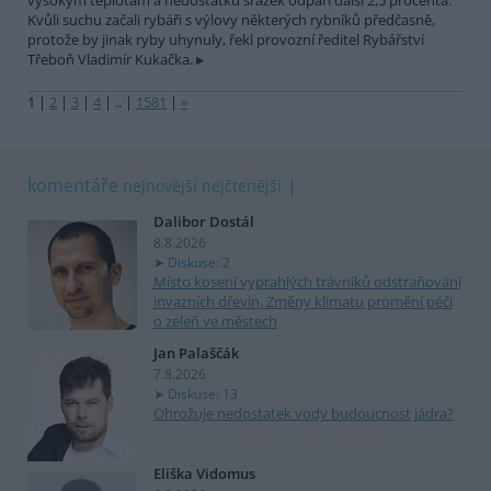
vysokým teplotám a nedostatku srážek odpaří další 2,5 procenta.
Kvůli suchu začali rybáři s výlovy některých rybníků předčasně,
protože by jinak ryby uhynuly, řekl provozní ředitel Rybářství
Třeboň Vladimír Kukačka.
1
|
2
|
3
|
4
|
..
|
1581
|
»
komentáře
nejnovější
nejčtenější
Dalibor Dostál
8.8.2026
Diskuse: 2
Místo kosení vyprahlých trávníků odstraňování
invazních dřevin. Změny klimatu promění péči
o zeleň ve městech
Jan Palaščák
7.8.2026
Diskuse: 13
Ohrožuje nedostatek vody budoucnost jádra?
Eliška Vidomus