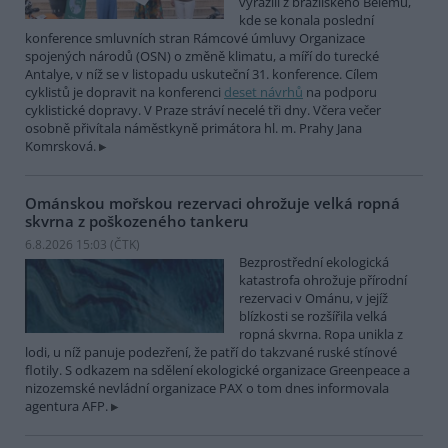
vyrazili z brazilského Belému,
kde se konala poslední
konference smluvních stran Rámcové úmluvy Organizace
spojených národů (OSN) o změně klimatu, a míří do turecké
Antalye, v níž se v listopadu uskuteční 31. konference. Cílem
cyklistů je dopravit na konferenci
deset návrhů
na podporu
cyklistické dopravy. V Praze stráví necelé tři dny. Včera večer
osobně přivítala náměstkyně primátora hl. m. Prahy Jana
Komrsková.
Ománskou mořskou rezervaci ohrožuje velká ropná
skvrna z poškozeného tankeru
6.8.2026 15:03 (
ČTK
)
Bezprostřední ekologická
katastrofa ohrožuje přírodní
rezervaci v Ománu, v jejíž
blízkosti se rozšířila velká
ropná skvrna. Ropa unikla z
lodi, u níž panuje podezření, že patří do takzvané ruské stínové
flotily. S odkazem na sdělení ekologické organizace Greenpeace a
nizozemské nevládní organizace PAX o tom dnes informovala
agentura AFP.