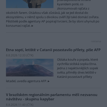
kyanidem poté, co
zkonzumovali rajčata z
okolních farem. Otázkou však zůstává, jak se jed dostal do
ekosystému, v němž spolu s divokou zvěří žijí také domácí zvířata.
Pěstitelé podle agentury AP popírají tvrzení, že by sloni uhynuli po
konzumaci rajčat.
reklama
Etna soptí, letiště v Catanii pozastavilo přílety, píše AFP
8.8.2026 12:33 (
ČTK
)
Oblaka kouře a popela, které
vychrlila sicilská sopka Etna,
jedna z nejaktivnějších sopek
světa, přiměly dnes letiště v
Katánii pozastavit přílety
letadel, uvedla agentura AFP.
V brazilském regionálním parlamentu měli nezvanou
návštěvu - skupinu kapybar
8.8.2026 11:40 (
ČTK
)