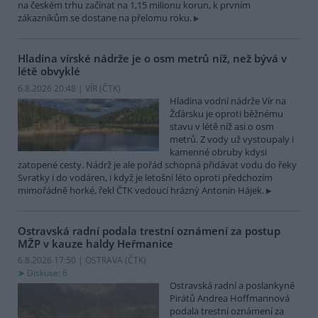
na českém trhu začínat na 1,15 milionu korun, k prvním
zákazníkům se dostane na přelomu roku.
Hladina vírské nádrže je o osm metrů níž, než bývá v
létě obvyklé
6.8.2026 20:48 | VÍR (
ČTK
)
Hladina vodní nádrže Vír na
Žďársku je oproti běžnému
stavu v létě níž asi o osm
metrů. Z vody už vystoupaly i
kamenné obruby kdysi
zatopené cesty. Nádrž je ale pořád schopná přidávat vodu do řeky
Svratky i do vodáren, i když je letošní léto oproti předchozím
mimořádně horké, řekl ČTK vedoucí hrázný Antonín Hájek.
Ostravská radní podala trestní oznámení za postup
MŽP v kauze haldy Heřmanice
6.8.2026 17:50 | OSTRAVA (
ČTK
)
Diskuse: 6
Ostravská radní a poslankyně
Pirátů Andrea Hoffmannová
podala trestní oznámení za