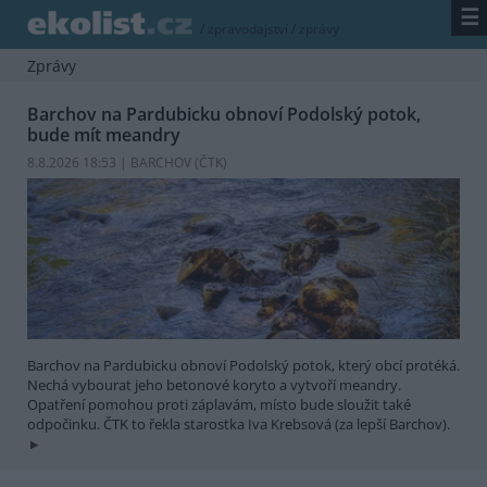
☰
/
zpravodajství
/
zprávy
Zprávy
Barchov na Pardubicku obnoví Podolský potok,
bude mít meandry
8.8.2026 18:53 | BARCHOV (
ČTK
)
Barchov na Pardubicku obnoví Podolský potok, který obcí protéká.
Nechá vybourat jeho betonové koryto a vytvoří meandry.
Opatření pomohou proti záplavám, místo bude sloužit také
odpočinku. ČTK to řekla starostka Iva Krebsová (za lepší Barchov).