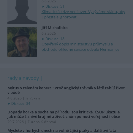
6.8.2026
Diskuse: 51
Klimatická krize není over. Vyzýváme vládu, aby
ji přestala ignorovat
Jiří Michalisko
6.8.2026
Diskuse: 18
Otevřený dopis ministerstvu průmyslu a
obchodu ohledně sanace odvalu Heřmanice
rady a návody
Mýtus o zeleném koberci: Proč anglický trávník v létě zabíjí život
v půdě
4.8.2026 | Jan Skala
Diskuse: 34
Dopady horka a sucha na přírodu jsou kritické. ČSOP ukazuje,
jak může žíznivé krajině a živočichům pomoci veřejnost i obce
29.7.2026 | Zuzana Kučerová
Myslete v horkých dnech na volně žijící ptáky a další zvířata