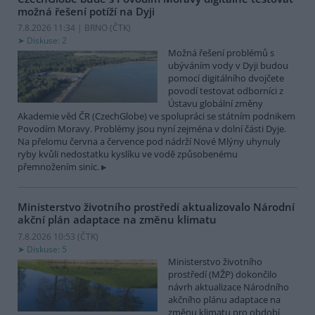
možná řešení potíží na Dyji
7.8.2026 11:34 | BRNO (
ČTK
)
Diskuse: 2
Možná řešení problémů s
ubýváním vody v Dyji budou
pomocí digitálního dvojčete
povodí testovat odborníci z
Ústavu globální změny
Akademie věd ČR (CzechGlobe) ve spolupráci se státním podnikem
Povodím Moravy. Problémy jsou nyní zejména v dolní části Dyje.
Na přelomu června a července pod nádrží Nové Mlýny uhynuly
ryby kvůli nedostatku kyslíku ve vodě způsobenému
přemnožením sinic.
Ministerstvo životního prostředí aktualizovalo Národní
akční plán adaptace na změnu klimatu
7.8.2026 10:53 (
ČTK
)
Diskuse: 5
Ministerstvo životního
prostředí (MŽP) dokončilo
návrh aktualizace Národního
akčního plánu adaptace na
změnu klimatu pro období