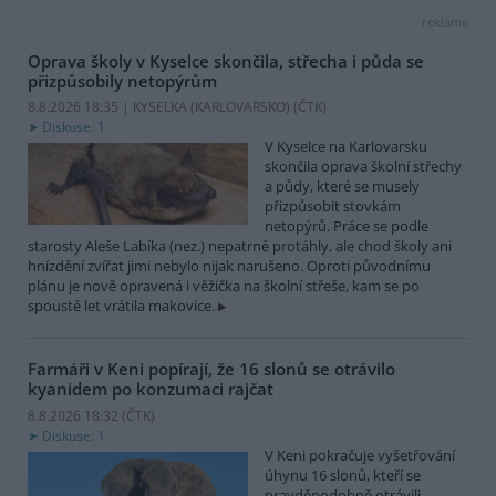
reklama
Oprava školy v Kyselce skončila, střecha i půda se
přizpůsobily netopýrům
8.8.2026 18:35 | KYSELKA (KARLOVARSKO) (
ČTK
)
Diskuse: 1
V Kyselce na Karlovarsku
skončila oprava školní střechy
a půdy, které se musely
přizpůsobit stovkám
netopýrů. Práce se podle
starosty Aleše Labíka (nez.) nepatrně protáhly, ale chod školy ani
hnízdění zvířat jimi nebylo nijak narušeno. Oproti původnímu
plánu je nově opravená i věžička na školní střeše, kam se po
spoustě let vrátila makovice.
Farmáři v Keni popírají, že 16 slonů se otrávilo
kyanidem po konzumaci rajčat
8.8.2026 18:32 (
ČTK
)
Diskuse: 1
V Keni pokračuje vyšetřování
úhynu 16 slonů, kteří se
pravděpodobně otrávili