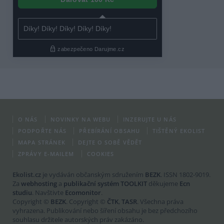
O NÁS
NOVINKY NA WEBU
INZERUJTE U NÁS
PODPOŘTE NÁS
PŘEBÍRÁNÍ OBSAHU
TIŠTĚNÝ EKOLIST
MAPA STRÁNEK
DEJTE O SOBĚ VĚDĚT
ZPRÁVY E-MAILEM
COOKIES
Ekolist.cz
je vydáván občanským sdružením
BEZK
. ISSN 1802-9019.
Za
webhosting
a
publikační systém TOOLKIT
děkujeme
Ecn
studiu
. Navštivte
Ecomonitor
.
Copyright ©
BEZK
. Copyright ©
ČTK
,
TASR
. Všechna práva
vyhrazena. Publikování nebo šíření obsahu je bez předchozího
souhlasu držitele autorských práv zakázáno.