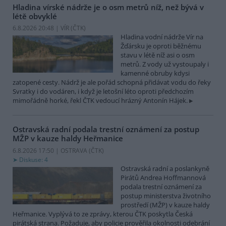
Hladina vírské nádrže je o osm metrů níž, než bývá v
létě obvyklé
6.8.2026 20:48 | VÍR (
ČTK
)
Hladina vodní nádrže Vír na
Žďársku je oproti běžnému
stavu v létě níž asi o osm
metrů. Z vody už vystoupaly i
kamenné obruby kdysi
zatopené cesty. Nádrž je ale pořád schopná přidávat vodu do řeky
Svratky i do vodáren, i když je letošní léto oproti předchozím
mimořádně horké, řekl ČTK vedoucí hrázný Antonín Hájek.
Ostravská radní podala trestní oznámení za postup
MŽP v kauze haldy Heřmanice
6.8.2026 17:50 | OSTRAVA (
ČTK
)
Diskuse: 4
Ostravská radní a poslankyně
Pirátů Andrea Hoffmannová
podala trestní oznámení za
postup ministerstva životního
prostředí (MŽP) v kauze haldy
Heřmanice. Vyplývá to ze zprávy, kterou ČTK poskytla Česká
pirátská strana. Požaduje, aby policie prověřila okolnosti odebrání