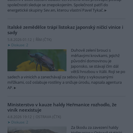
společnosti sleduje se znepokojením. Společnost patří do
energetické skupiny Sev.en, kterou vlastní Pavel Tykač.
Italské zemědělce trápí listokaz japonský ničící vinice i
sady
5.8.2026 01:12 | ŘÍM (
ČTK
)
Diskuse: 2
Duhově zelení brouci s
měňavými krovkami, jejichž
původní domovinou je
Japonsko, se stávají čím dál
větší hrozbou v Itálii. Rojí se po
sadech a vinicích a zanechávají za sebou listy s vykousanými
mřížkami, což oslabuje rostliny a snižuje úrodu, napsala agentura
AP.
Ministerstvo v kauze haldy Heřmanice rozhodlo, že
viník neexistuje
4.8.2026 19:12 | OSTRAVA (
ČTK
)
Diskuse: 2
Za škodu za zavezení haldy
Heřmanice v Ostravě statisíci