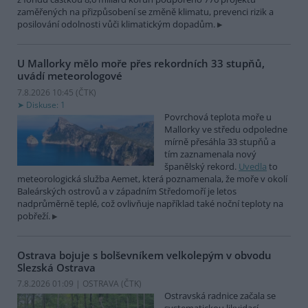
zaměřených na přizpůsobení se změně klimatu, prevenci rizik a
posilování odolnosti vůči klimatickým dopadům.
U Mallorky mělo moře přes rekordních 33 stupňů,
uvádí meteorologové
7.8.2026 10:45 (
ČTK
)
Diskuse: 1
Povrchová teplota moře u
Mallorky ve středu odpoledne
mírně přesáhla 33 stupňů a
tím zaznamenala nový
španělský rekord.
Uvedla
to
meteorologická služba Aemet, která poznamenala, že moře v okolí
Baleárských ostrovů a v západním Středomoří je letos
nadprůměrně teplé, což ovlivňuje například také noční teploty na
pobřeží.
Ostrava bojuje s bolševníkem velkolepým v obvodu
Slezská Ostrava
7.8.2026 01:09 | OSTRAVA (
ČTK
)
Ostravská radnice začala se