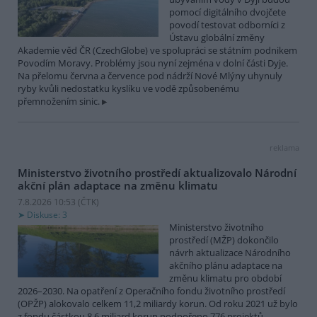
pomocí digitálního dvojčete
povodí testovat odborníci z
Ústavu globální změny
Akademie věd ČR (CzechGlobe) ve spolupráci se státním podnikem
Povodím Moravy. Problémy jsou nyní zejména v dolní části Dyje.
Na přelomu června a července pod nádrží Nové Mlýny uhynuly
ryby kvůli nedostatku kyslíku ve vodě způsobenému
přemnožením sinic.
reklama
Ministerstvo životního prostředí aktualizovalo Národní
akční plán adaptace na změnu klimatu
7.8.2026 10:53 (
ČTK
)
Diskuse: 3
Ministerstvo životního
prostředí (MŽP) dokončilo
návrh aktualizace Národního
akčního plánu adaptace na
změnu klimatu pro období
2026–2030. Na opatření z Operačního fondu životního prostředí
(OPŽP) alokovalo celkem 11,2 miliardy korun. Od roku 2021 už bylo
z fondu částkou 8,6 miliard korun podpořeno 776 projektů