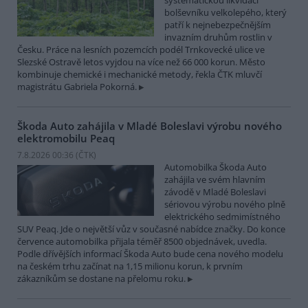
systematickou likvidací
bolševníku velkolepého, který
patří k nejnebezpečnějším
invazním druhům rostlin v
Česku. Práce na lesních pozemcích podél Trnkovecké ulice ve
Slezské Ostravě letos vyjdou na více než 66 000 korun. Město
kombinuje chemické i mechanické metody, řekla ČTK mluvčí
magistrátu Gabriela Pokorná.
Škoda Auto zahájila v Mladé Boleslavi výrobu nového
elektromobilu Peaq
7.8.2026 00:36 (
ČTK
)
Automobilka Škoda Auto
zahájila ve svém hlavním
závodě v Mladé Boleslavi
sériovou výrobu nového plně
elektrického sedmimístného
SUV Peaq. Jde o největší vůz v současné nabídce značky. Do konce
července automobilka přijala téměř 8500 objednávek, uvedla.
Podle dřívějších informací Škoda Auto bude cena nového modelu
na českém trhu začínat na 1,15 milionu korun, k prvním
zákazníkům se dostane na přelomu roku.