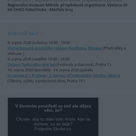
6. srpna 2026 |
Regionální muzeum Mělník, příspěvková organizace
Regionální muzeum Mělník, příspěvková organizace: Výstava 50
let CHKO Kokořínsko - Máchův kraj
kalendář akcí
8. srpna 2026 (sobota) 14:00 - 15:00
Komentované prohlídky výstavy Rostlinná Odysea
(Přednášky a
diskuse, )
9. srpna 2026 (neděle) 10:00 - 16:00
Oslava Světového dne lvů
(Festivaly a slavnosti, Praha 7 )
10. srpna 2026 (pondělí) - 14. srpna 2026 (pátek)
Hrajeme si v Pralese - 2. turnus příměstského letního tábora
(Tábory, výlety a pobytové akce, Praha 19 )