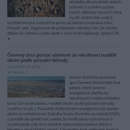
důsledku dlouhodobě nízkých
průtoků a suchého počasí
vyschl. Městský obvod VI chce
využít období bez vody k
vyčištění koryta, a obrátil se proto se žádostí na správce toku,
Povodí Labe. Organizace ale požadavek odmítla s tím, že údržbu
dělala už v červnu a další zásah v tuto chvíli neplánuje, zjistila ČTK.
Červený chce peníze ušetřené za rekultivaci rozdělit
obcím podle původní dohody
5.8.2026 01:29 (
ČTK
)
Diskuse: 2
Ministr životního prostředí
Igor Červený (Motoristé) chce
peníze, které Severní
energetická ušetřila na
rekultivacích hnědouhelného
lomu ČSA na Mostecku, rozdělit obcím podle původní dohody.
Uvedl to na síti
X
. Původně chtěla Severní energetická dát peníze
obcím prostřednictvím Státního fondu životního prostředí (SFŽP),
v pondělí ale společnost uvedla, že hodlá sama rozhodnout o
využití peněz a že chce ohledně výše podpory jednat přímo s
obcemi v okolí těžební oblasti. Červeného krok překvapil, postup