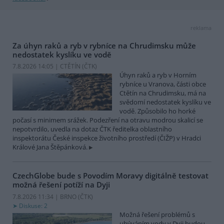
reklama
Za úhyn raků a ryb v rybníce na Chrudimsku může
nedostatek kyslíku ve vodě
7.8.2026 14:05 | CTĚTÍN (
ČTK
)
Úhyn raků a ryb v Horním
rybníce u Vranova, části obce
Ctětín na Chrudimsku, má na
svědomí nedostatek kyslíku ve
vodě. Způsobilo ho horké
počasí s minimem srážek. Podezření na otravu modrou skalicí se
nepotvrdilo, uvedla na dotaz ČTK ředitelka oblastního
inspektorátu České inspekce životního prostředí (ČIŽP) v Hradci
Králové Jana Štěpánková.
CzechGlobe bude s Povodím Moravy digitálně testovat
možná řešení potíží na Dyji
7.8.2026 11:34 | BRNO (
ČTK
)
Diskuse: 2
Možná řešení problémů s
ubýváním vody v Dyji budou