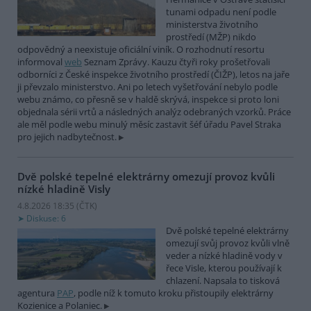
tunami odpadu není podle
ministerstva životního
prostředí (MŽP) nikdo
odpovědný a neexistuje oficiální viník. O rozhodnutí resortu
informoval
web
Seznam Zprávy. Kauzu čtyři roky prošetřovali
odborníci z České inspekce životního prostředí (ČIŽP), letos na jaře
ji převzalo ministerstvo. Ani po letech vyšetřování nebylo podle
webu známo, co přesně se v haldě skrývá, inspekce si proto loni
objednala sérii vrtů a následných analýz odebraných vzorků. Práce
ale měl podle webu minulý měsíc zastavit šéf úřadu Pavel Straka
pro jejich nadbytečnost.
Dvě polské tepelné elektrárny omezují provoz kvůli
nízké hladině Visly
4.8.2026 18:35 (
ČTK
)
Diskuse: 6
Dvě polské tepelné elektrárny
omezují svůj provoz kvůli vlně
veder a nízké hladině vody v
řece Visle, kterou používají k
chlazení. Napsala to tisková
agentura
PAP
, podle níž k tomuto kroku přistoupily elektrárny
Kozienice a Polaniec.