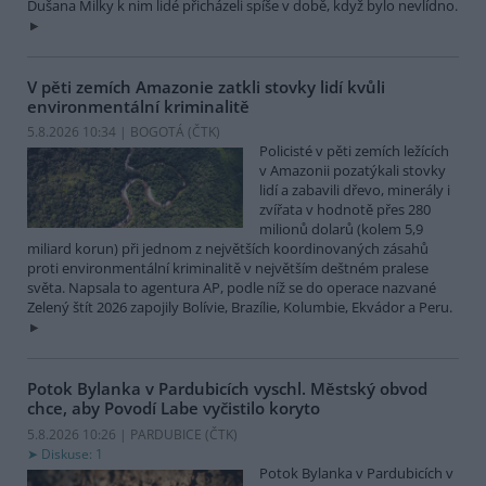
Dušana Milky k nim lidé přicházeli spíše v době, když bylo nevlídno.
V pěti zemích Amazonie zatkli stovky lidí kvůli
environmentální kriminalitě
5.8.2026 10:34 | BOGOTÁ (
ČTK
)
Policisté v pěti zemích ležících
v Amazonii pozatýkali stovky
lidí a zabavili dřevo, minerály i
zvířata v hodnotě přes 280
milionů dolarů (kolem 5,9
miliard korun) při jednom z největších koordinovaných zásahů
proti environmentální kriminalitě v největším deštném pralese
světa. Napsala to agentura AP, podle níž se do operace nazvané
Zelený štít 2026 zapojily Bolívie, Brazílie, Kolumbie, Ekvádor a Peru.
Potok Bylanka v Pardubicích vyschl. Městský obvod
chce, aby Povodí Labe vyčistilo koryto
5.8.2026 10:26 | PARDUBICE (
ČTK
)
Diskuse: 1
Potok Bylanka v Pardubicích v