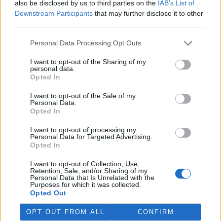
also be disclosed by us to third parties on the
IAB’s List of
Martina Kaňková. Případem se zabývá policie.
Downstream Participants
that may further disclose it to other
third parties.
Island vyhostí aktivisty bojující proti lovu velryb,
pronásledovali velrybáře
Personal Data Processing Opt Outs
5.8.2026 19:54 (
ČTK
)
I want to opt-out of the Sharing of my
Islandské úřady nařídily
personal data.
vyhoštění 21 aktivistů
Opted In
bojujících proti lovu velryb
poté, co minulý týden
I want to opt-out of the Sale of my
pobřežní stráž s policií zabavily
Personal Data.
jejich loď, která pronásledovala velrybářské plavidlo. Pasažéři lodi
Opted In
patřící nadaci kanadsko-amerického ekologického aktivisty Paula
Watsona jsou od té doby zadržováni v Reykjavíku. Sám Watson na
I want to opt-out of processing my
palubě nebyl. Píše o tom agentura AFP s odvoláním na islandskou
Personal Data for Targeted Advertising.
policii.
Opted In
I want to opt-out of Collection, Use,
Záchranná stanice v Praze přijímá kvůli vedrům více
Retention, Sale, and/or Sharing of my
Personal Data that Is Unrelated with the
volně žijících zvířat
Purposes for which it was collected.
5.8.2026 17:40 | PRAHA (
ČTK
)
Opted Out
Kvůli vysokým letním
teplotám pracovníci pražské
OPT OUT FROM ALL
CONFIRM
záchranné stanice pro volně