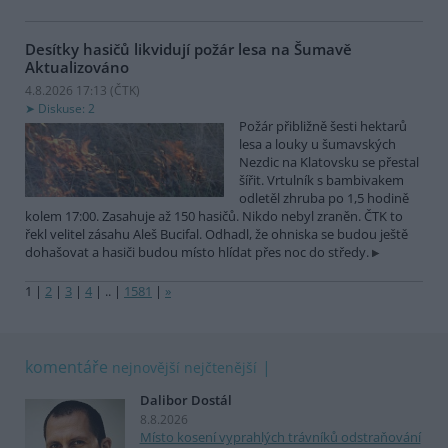
Desítky hasičů likvidují požár lesa na Šumavě
Aktualizováno
4.8.2026 17:13 (
ČTK
)
Diskuse: 2
Požár přibližně šesti hektarů
lesa a louky u šumavských
Nezdic na Klatovsku se přestal
šířit. Vrtulník s bambivakem
odletěl zhruba po 1,5 hodině
kolem 17:00. Zasahuje až 150 hasičů. Nikdo nebyl zraněn. ČTK to
řekl velitel zásahu Aleš Bucifal. Odhadl, že ohniska se budou ještě
dohašovat a hasiči budou místo hlídat přes noc do středy.
1
|
2
|
3
|
4
|
..
|
1581
|
»
komentáře
nejnovější
nejčtenější
Dalibor Dostál
8.8.2026
Místo kosení vyprahlých trávníků odstraňování