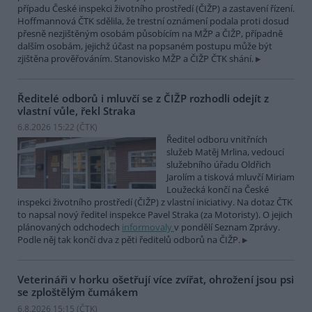
případu České inspekci životního prostředí (ČIŽP) a zastavení řízení.
Hoffmannová ČTK sdělila, že trestní oznámení podala proti dosud
přesně nezjištěným osobám působícím na MŽP a ČIŽP, případně
dalším osobám, jejichž účast na popsaném postupu může být
zjištěna prověřováním. Stanovisko MŽP a ČIŽP ČTK shání.
Ředitelé odborů i mluvčí se z ČIŽP rozhodli odejít z
vlastní vůle, řekl Straka
6.8.2026 15:22 (
ČTK
)
Ředitel odboru vnitřních
služeb Matěj Mrlina, vedoucí
služebního úřadu Oldřich
Jarolím a tisková mluvčí Miriam
Loužecká končí na České
inspekci životního prostředí (ČIŽP) z vlastní iniciativy. Na dotaz ČTK
to napsal nový ředitel inspekce Pavel Straka (za Motoristy). O jejich
plánovaných odchodech
informovaly
v pondělí Seznam Zprávy.
Podle něj tak končí dva z pěti ředitelů odborů na ČIŽP.
Veterináři v horku ošetřují více zvířat, ohrožení jsou psi
se zploštělým čumákem
6.8.2026 15:15 (
ČTK
)