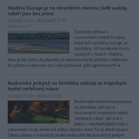
Hladina Dunaje je na rekordním minimu; lodě uvázly,
rybáři jsou bez práce
5.8.2026 15:37 | BUKUREŠŤ (
ČTK
)
Diskuse: 17
Turistický přístav v
rumunském městě Corabia,
které leží na břehu Dunaje, je
opuštěný. Až na několik člunů
uvázlých v řasách. Hladina
řeky je tak nízko, že plavidla už nemohou kvůli písčitým mělčinám
do přístavu vplouvat ani z něj vyplouvat, píše agentura AFP.
Bozkovské jeskyně na Semilsku zažívají za tropických
teplot nečekaný nápor
5.8.2026 11:20 | BOZKOV (
ČTK
)
Bozkovské dolomitové jeskyně
na Semilsku zažívají za
současných tropických teplot
nečekaný nápor. Jde sice o
jedno z nejchladnějších míst v
Libereckém kraji, které má stálou teplotu mezi 7,5 až devíti stupni
Celsia, přesto v minulosti podle vedoucího Bozkovských jeskyní