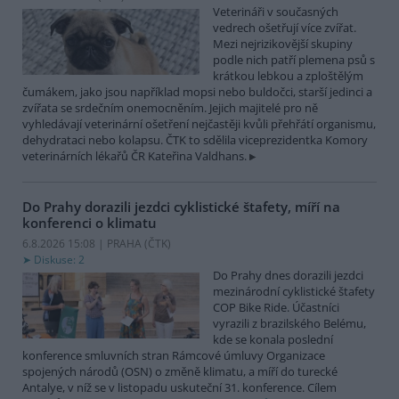
Veterináři v současných
vedrech ošetřují více zvířat.
Mezi nejrizikovější skupiny
podle nich patří plemena psů s
krátkou lebkou a zploštělým
čumákem, jako jsou například mopsi nebo buldočci, starší jedinci a
zvířata se srdečním onemocněním. Jejich majitelé pro ně
vyhledávají veterinární ošetření nejčastěji kvůli přehřátí organismu,
dehydrataci nebo kolapsu. ČTK to sdělila viceprezidentka Komory
veterinárních lékařů ČR Kateřina Valdhans.
Do Prahy dorazili jezdci cyklistické štafety, míří na
konferenci o klimatu
6.8.2026 15:08 | PRAHA (
ČTK
)
Diskuse: 2
Do Prahy dnes dorazili jezdci
mezinárodní cyklistické štafety
COP Bike Ride. Účastníci
vyrazili z brazilského Belému,
kde se konala poslední
konference smluvních stran Rámcové úmluvy Organizace
spojených národů (OSN) o změně klimatu, a míří do turecké
Antalye, v níž se v listopadu uskuteční 31. konference. Cílem