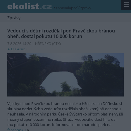
☰
/
zpravodajství
/
zprávy
Zprávy
Vedoucí s dětmi rozdělal pod Pravčickou bránou
oheň, dostal pokutu 10 000 korun
7.8.2026 14:20 | HŘENSKO (
ČTK
)
Diskuse: 1
V jeskyni pod Pravčickou bránou nedaleko Hřenska na Děčínsku si
skupina nezletilých s vedoucím rozdělala oheň, který při odchodu
neuhasila. V národním parku České Švýcarsko přitom platí nejvyšší
možný stupeň požárního rizika. Strážci vedoucího dostihli a dali
mu pokutu 10 000 korun. Informoval o tom národní park na
facebooku.