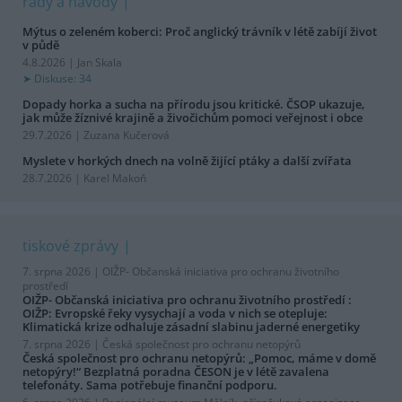
rady a návody
Mýtus o zeleném koberci: Proč anglický trávník v létě zabíjí život
v půdě
4.8.2026 | Jan Skala
Diskuse: 34
Dopady horka a sucha na přírodu jsou kritické. ČSOP ukazuje,
jak může žíznivé krajině a živočichům pomoci veřejnost i obce
29.7.2026 | Zuzana Kučerová
Myslete v horkých dnech na volně žijící ptáky a další zvířata
28.7.2026 | Karel Makoň
tiskové zprávy
7. srpna 2026 |
OIŽP- Občanská iniciativa pro ochranu životního
prostředí
OIŽP- Občanská iniciativa pro ochranu životního prostředí :
OIŽP: Evropské řeky vysychají a voda v nich se otepluje:
Klimatická krize odhaluje zásadní slabinu jaderné energetiky
7. srpna 2026 |
Česká společnost pro ochranu netopýrů
Česká společnost pro ochranu netopýrů: „Pomoc, máme v domě
netopýry!“ Bezplatná poradna ČESON je v létě zavalena
telefonáty. Sama potřebuje finanční podporu.