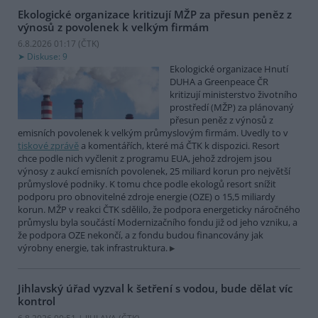
Ekologické organizace kritizují MŽP za přesun peněz z
výnosů z povolenek k velkým firmám
6.8.2026 01:17 (
ČTK
)
Diskuse: 9
Ekologické organizace Hnutí
DUHA a Greenpeace ČR
kritizují ministerstvo životního
prostředí (MŽP) za plánovaný
přesun peněz z výnosů z
emisních povolenek k velkým průmyslovým firmám. Uvedly to v
tiskové zprávě
a komentářích, které má ČTK k dispozici. Resort
chce podle nich vyčlenit z programu EUA, jehož zdrojem jsou
výnosy z aukcí emisních povolenek, 25 miliard korun pro největší
průmyslové podniky. K tomu chce podle ekologů resort snížit
podporu pro obnovitelné zdroje energie (OZE) o 15,5 miliardy
korun. MŽP v reakci ČTK sdělilo, že podpora energeticky náročného
průmyslu byla součástí Modernizačního fondu již od jeho vzniku, a
že podpora OZE nekončí, a z fondu budou financovány jak
výrobny energie, tak infrastruktura.
Jihlavský úřad vyzval k šetření s vodou, bude dělat víc
kontrol