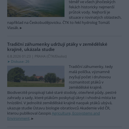
téměř ve všech jihočeských
řekách historicky nejmenší
průtok vody. Nejhorší je
situace v rovinatých oblastech,
například na Českobudějovicku. ČTK to řekl hydrolog Tomáš
Vlasák.
Tradiční záhumenky udržují ptáky v zemědělské
krajině, ukázala studie
6.8.2026 01:23 | PRAHA (
ČTK/Ekolist
)
Diskuse: 26
Tradiční záhumenky, tedy
malá políčka, významně
zvyšují počet i druhovou
rozmanitost ptáků v
zemědělské krajině.
Biodiverzitě prospívají také staré stodoly, otevřené půdy, pestré
zahrady a sady, které ptákům poskytují úkryt i vhodná místa ke
hnízdění. V jednolité zemědělské krajině naopak ptáků ubývá,
ukazuje studie Ústavu biologie obratlovců Akademie věd ČR,
kterou publikoval časopis
Agriculture, Ecosystems and
Environment
.