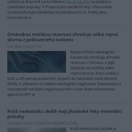
cyklistů je dopravit na konferenci
deset návrhů
na podporu
cyklistické dopravy. V Praze stráví necelé tři dny. Včera večer
osobně přivítala náměstkyně primátora hl. m. Prahy Jana
Komrsková.
Ománskou mořskou rezervaci ohrožuje velká ropná
skvrna z poškozeného tankeru
6.8.2026 15:03 (
ČTK
)
Bezprostřední ekologická
katastrofa ohrožuje přírodní
rezervaci v Ománu, v jejíž
blízkosti se rozšířila velká
ropná skvrna. Ropa unikla z
lodi, u níž panuje podezření, že patří do takzvané ruské stínové
flotily. S odkazem na sdělení ekologické organizace Greenpeace a
nizozemské nevládní organizace PAX o tom dnes informovala
agentura AFP.
Kvůli nedostatku deště mají jihočeské řeky minimální
průtoky
6.8.2026 14:24 | ČESKÉ BUDĚJOVICE (
ČTK
)
Kvůli nedostatku srážek je