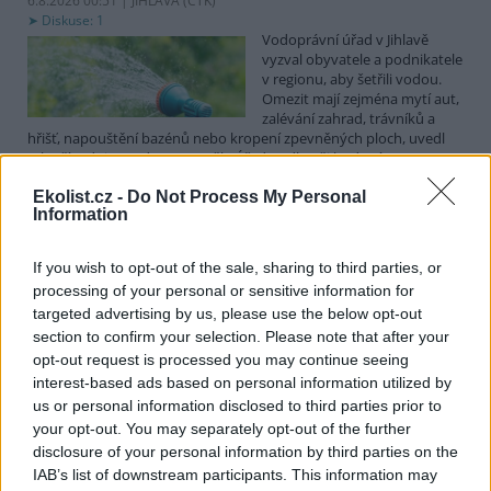
6.8.2026 00:51 | JIHLAVA (
ČTK
)
Diskuse: 1
Vodoprávní úřad v Jihlavě
vyzval obyvatele a podnikatele
v regionu, aby šetřili vodou.
Omezit mají zejména mytí aut,
zalévání zahrad, trávníků a
hřišť, napouštění bazénů nebo kropení zpevněných ploch, uvedl
mluvčí radnice Radovan Daněk. Úřad podle něj bude víc
kontrolovat povolené odběry. Výzva k šetření vodou platí pro
Ekolist.cz -
Do Not Process My Personal
všechny obce spadající pod Jihlavu jako obec s rozšířenou
Information
působností.
If you wish to opt-out of the sale, sharing to third parties, or
Celníci odhalili gang překupníků papoušků, zajistili
processing of your personal or sensitive information for
stovku ptáků
targeted advertising by us, please use the below opt-out
5.8.2026 20:13 (
ČTK
)
section to confirm your selection. Please note that after your
Celníci odhalili gang
opt-out request is processed you may continue seeing
překupníků chráněných druhů
interest-based ads based on personal information utilized by
papoušků působící v několika
krajích a zajistili asi stovku
us or personal information disclosed to third parties prior to
ptáků. S odchytem a
your opt-out. You may separately opt-out of the further
zajištěním zvířat celníkům pomohly zoo v Praze, Zlíně a Ostravě. V
disclosure of your personal information by third parties on the
ostravské zahradě také papoušci nalezli dočasné útočiště. V
IAB’s list of downstream participants. This information may
tiskové zprávě na
webu
celníků to oznámila mluvčí Celní správy ČR