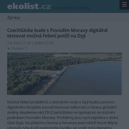
☰
/
zpravodajství
/
zprávy
Zprávy
CzechGlobe bude s Povodím Moravy digitálně
testovat možná řešení potíží na Dyji
7.8.2026 11:34 | BRNO (
ČTK
)
Diskuse: 1
Možná řešení problémů s ubýváním vody v Dyji budou pomocí
digitálního dvojčete povodí testovat odborníci z Ústavu globální
změny Akademie věd ČR (CzechGlobe) ve spolupráci se státním
podnikem Povodím Moravy. Problémy jsou nyní zejména v dolní
části Dyje. Na přelomu června a července pod nádrží Nové Mlýny
uhynuly ryby kvůli nedostatku kyslíku ve vodě způsobenému