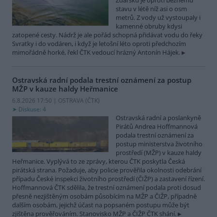
Žďársku je oproti běžnému
stavu v létě níž asi o osm
metrů. Z vody už vystoupaly i
kamenné obruby kdysi
zatopené cesty. Nádrž je ale pořád schopná přidávat vodu do řeky
Svratky i do vodáren, i když je letošní léto oproti předchozím
mimořádně horké, řekl ČTK vedoucí hrázný Antonín Hájek.
Ostravská radní podala trestní oznámení za postup
MŽP v kauze haldy Heřmanice
6.8.2026 17:50 | OSTRAVA (
ČTK
)
Diskuse: 4
Ostravská radní a poslankyně
Pirátů Andrea Hoffmannová
podala trestní oznámení za
postup ministerstva životního
prostředí (MŽP) v kauze haldy
Heřmanice. Vyplývá to ze zprávy, kterou ČTK poskytla Česká
pirátská strana. Požaduje, aby policie prověřila okolnosti odebrání
případu České inspekci životního prostředí (ČIŽP) a zastavení řízení.
Hoffmannová ČTK sdělila, že trestní oznámení podala proti dosud
přesně nezjištěným osobám působícím na MŽP a ČIŽP, případně
dalším osobám, jejichž účast na popsaném postupu může být
zjištěna prověřováním. Stanovisko MŽP a ČIŽP ČTK shání.