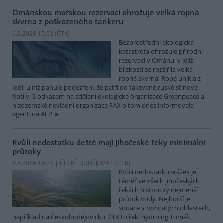
Ománskou mořskou rezervaci ohrožuje velká ropná
skvrna z poškozeného tankeru
6.8.2026 15:03 (
ČTK
)
Bezprostřední ekologická
katastrofa ohrožuje přírodní
rezervaci v Ománu, v jejíž
blízkosti se rozšířila velká
ropná skvrna. Ropa unikla z
lodi, u níž panuje podezření, že patří do takzvané ruské stínové
flotily. S odkazem na sdělení ekologické organizace Greenpeace a
nizozemské nevládní organizace PAX o tom dnes informovala
agentura AFP.
Kvůli nedostatku deště mají jihočeské řeky minimální
průtoky
6.8.2026 14:24 | ČESKÉ BUDĚJOVICE (
ČTK
)
Kvůli nedostatku srážek je
téměř ve všech jihočeských
řekách historicky nejmenší
průtok vody. Nejhorší je
situace v rovinatých oblastech,
například na Českobudějovicku. ČTK to řekl hydrolog Tomáš