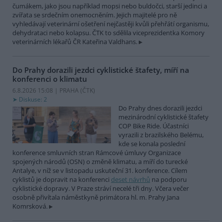
čumákem, jako jsou například mopsi nebo buldočci, starší jedinci a
zvířata se srdečním onemocněním. Jejich majitelé pro ně
vyhledávají veterinární ošetření nejčastěji kvůli přehřátí organismu,
dehydrataci nebo kolapsu. ČTK to sdělila viceprezidentka Komory
veterinárních lékařů ČR Kateřina Valdhans.
Do Prahy dorazili jezdci cyklistické štafety, míří na
konferenci o klimatu
6.8.2026 15:08 | PRAHA (
ČTK
)
Diskuse: 2
Do Prahy dnes dorazili jezdci
mezinárodní cyklistické štafety
COP Bike Ride. Účastníci
vyrazili z brazilského Belému,
kde se konala poslední
konference smluvních stran Rámcové úmluvy Organizace
spojených národů (OSN) o změně klimatu, a míří do turecké
Antalye, v níž se v listopadu uskuteční 31. konference. Cílem
cyklistů je dopravit na konferenci
deset návrhů
na podporu
cyklistické dopravy. V Praze stráví necelé tři dny. Včera večer
osobně přivítala náměstkyně primátora hl. m. Prahy Jana
Komrsková.