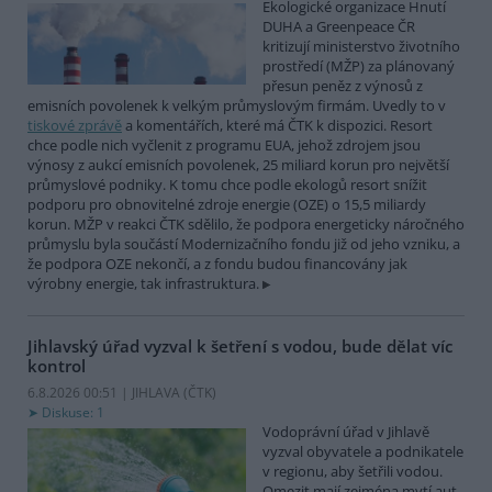
Ekologické organizace Hnutí
DUHA a Greenpeace ČR
kritizují ministerstvo životního
prostředí (MŽP) za plánovaný
přesun peněz z výnosů z
emisních povolenek k velkým průmyslovým firmám. Uvedly to v
tiskové zprávě
a komentářích, které má ČTK k dispozici. Resort
chce podle nich vyčlenit z programu EUA, jehož zdrojem jsou
výnosy z aukcí emisních povolenek, 25 miliard korun pro největší
průmyslové podniky. K tomu chce podle ekologů resort snížit
podporu pro obnovitelné zdroje energie (OZE) o 15,5 miliardy
korun. MŽP v reakci ČTK sdělilo, že podpora energeticky náročného
průmyslu byla součástí Modernizačního fondu již od jeho vzniku, a
že podpora OZE nekončí, a z fondu budou financovány jak
výrobny energie, tak infrastruktura.
Jihlavský úřad vyzval k šetření s vodou, bude dělat víc
kontrol
6.8.2026 00:51 | JIHLAVA (
ČTK
)
Diskuse: 1
Vodoprávní úřad v Jihlavě
vyzval obyvatele a podnikatele
v regionu, aby šetřili vodou.
Omezit mají zejména mytí aut,