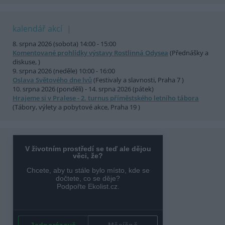
kalendář akcí
8. srpna 2026 (sobota) 14:00 - 15:00
Komentované prohlídky výstavy Rostlinná Odysea
(Přednášky a
diskuse, )
9. srpna 2026 (neděle) 10:00 - 16:00
Oslava Světového dne lvů
(Festivaly a slavnosti, Praha 7 )
10. srpna 2026 (pondělí) - 14. srpna 2026 (pátek)
Hrajeme si v Pralese - 2. turnus příměstského letního tábora
(Tábory, výlety a pobytové akce, Praha 19 )