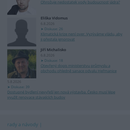
Ohrožuje nedostatek vody budoucnost jádra?
Eliška Vidomus
6.8.2026
Diskuse: 26
Klimatická krize není over. Vyzýváme vládu, aby
ji přestala ignorovat
Jiří Michalisko
6.8.2026
Diskuse: 18
Otevřený dopis ministerstvu průmyslu a
obchodu ohledně sanace odvalu Heřmanice
5.8.2026
Diskuse: 39
Dostupné bydlení nevyřeší jen nová výstavba. Česko musí lépe
využít renovace stávajících budov
rady a návody