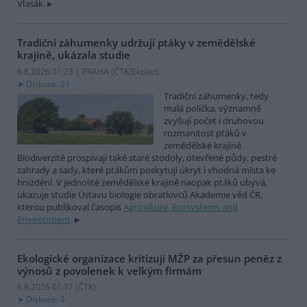
Vlasák.
Tradiční záhumenky udržují ptáky v zemědělské
krajině, ukázala studie
6.8.2026 01:23 | PRAHA (
ČTK/Ekolist
)
Diskuse: 21
Tradiční záhumenky, tedy
malá políčka, významně
zvyšují počet i druhovou
rozmanitost ptáků v
zemědělské krajině.
Biodiverzitě prospívají také staré stodoly, otevřené půdy, pestré
zahrady a sady, které ptákům poskytují úkryt i vhodná místa ke
hnízdění. V jednolité zemědělské krajině naopak ptáků ubývá,
ukazuje studie Ústavu biologie obratlovců Akademie věd ČR,
kterou publikoval časopis
Agriculture, Ecosystems and
Environment
.
Ekologické organizace kritizují MŽP za přesun peněz z
výnosů z povolenek k velkým firmám
6.8.2026 01:17 (
ČTK
)
Diskuse: 9