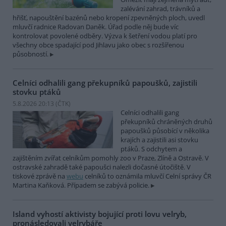
zalévání zahrad, trávníků a
hřišť, napouštění bazénů nebo kropení zpevněných ploch, uvedl
mluvčí radnice Radovan Daněk. Úřad podle něj bude víc
kontrolovat povolené odběry. Výzva k šetření vodou platí pro
všechny obce spadající pod Jihlavu jako obec s rozšířenou
působností.
Celníci odhalili gang překupníků papoušků, zajistili
stovku ptáků
5.8.2026 20:13 (
ČTK
)
Celníci odhalili gang
překupníků chráněných druhů
papoušků působící v několika
krajích a zajistili asi stovku
ptáků. S odchytem a
zajištěním zvířat celníkům pomohly zoo v Praze, Zlíně a Ostravě. V
ostravské zahradě také papoušci nalezli dočasné útočiště. V
tiskové zprávě na
webu
celníků to oznámila mluvčí Celní správy ČR
Martina Kaňková. Případem se zabývá policie.
Island vyhostí aktivisty bojující proti lovu velryb,
pronásledovali velrybáře