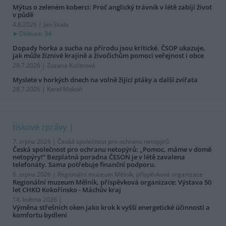
Mýtus o zeleném koberci: Proč anglický trávník v létě zabíjí život
v půdě
4.8.2026 | Jan Skala
Diskuse: 34
Dopady horka a sucha na přírodu jsou kritické. ČSOP ukazuje,
jak může žíznivé krajině a živočichům pomoci veřejnost i obce
29.7.2026 | Zuzana Kučerová
Myslete v horkých dnech na volně žijící ptáky a další zvířata
28.7.2026 | Karel Makoň
tiskové zprávy
7. srpna 2026 |
Česká společnost pro ochranu netopýrů
Česká společnost pro ochranu netopýrů: „Pomoc, máme v domě
netopýry!“ Bezplatná poradna ČESON je v létě zavalena
telefonáty. Sama potřebuje finanční podporu.
6. srpna 2026 |
Regionální muzeum Mělník, příspěvková organizace
Regionální muzeum Mělník, příspěvková organizace: Výstava 50
let CHKO Kokořínsko - Máchův kraj
14. května 2026 |
Výměna střešních oken jako krok k vyšší energetické účinnosti a
komfortu bydlení