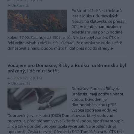
Diskuse: 2
Požár přibližně šesti hektarů
lesa a louky u šumavských
Nezdic na Klatovsku se přestal
šířit. Vrtulník s bambivakem
odletěl zhruba po 1,5 hodině
kolem 17:00. Zasahuje až 150 hasičů. Nikdo nebyl zraněn. ČTK to
řekl velitel zásahu Aleš Bucifal. Odhadl, že ohniska se budou ještě
dohašovat a hasiči budou místo hlídat přes noc do středy.
Vodojem pro Domašov, Říčky a Rudku na Brněnsku byl
prázdný, lidé musí šetřit
4.8.2026 17:12 (
ČTK
)
Diskuse: 12
Domašov, Rudka a Říčky na
Brněnsku mají potíže s pitnou
vodou. Důvodem je
dlouhodobé sucho i příliš
vysoká spotřeba vody. Ač
Dobrovolný svazek obcí (DSO) Domašovsko, který vodovod
provozuje, před týdnem vyzval k šetření vodou, spotřeba stoupla,
a lidé tak v pondělí vodojem zcela vyčerpali. Na problém dnes
upozornila Česká televize. Předseda DSO Tomáš Pitrocha ČTK řekl,