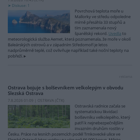
Diskuse: 1
Povrchová teplota moře u
Mallorky ve středu odpoledne
mírně přesáhla 33 stupňů a
tím zaznamenala nový
španělský rekord.
Uvedla
to
meteorologická služba Aemet, která poznamenala, že moře v okolí
Baleárských ostrovů a v západním Středomoří je letos
nadprůměrně teplé, což ovlivňuje například také noční teploty na
pobřeží.
reklama
Ostrava bojuje s bolševníkem velkolepým v obvodu
Slezská Ostrava
7.8.2026 01:09 | OSTRAVA (
ČTK
)
Ostravská radnice začala se
systematickou likvidací
bolševníku velkolepého, který
patří k nejnebezpečnějším
invazním druhům rostlin v
Česku. Práce na lesních pozemcích podél Trnkovecké ulice ve
Slezské Ostravě letos vyjdou na více než 66 000 korun. Město