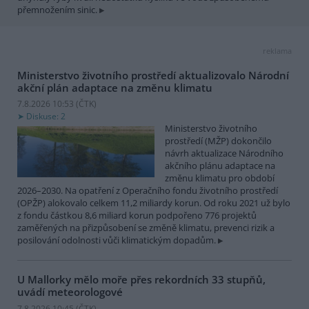
přemnožením sinic.
reklama
Ministerstvo životního prostředí aktualizovalo Národní
akční plán adaptace na změnu klimatu
7.8.2026 10:53 (
ČTK
)
Diskuse: 2
Ministerstvo životního
prostředí (MŽP) dokončilo
návrh aktualizace Národního
akčního plánu adaptace na
změnu klimatu pro období
2026–2030. Na opatření z Operačního fondu životního prostředí
(OPŽP) alokovalo celkem 11,2 miliardy korun. Od roku 2021 už bylo
z fondu částkou 8,6 miliard korun podpořeno 776 projektů
zaměřených na přizpůsobení se změně klimatu, prevenci rizik a
posilování odolnosti vůči klimatickým dopadům.
U Mallorky mělo moře přes rekordních 33 stupňů,
uvádí meteorologové
7.8.2026 10:45 (
ČTK
)