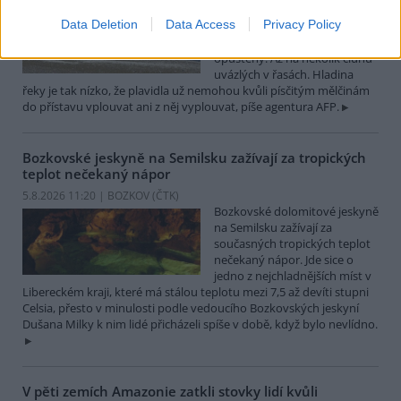
Turistický přístav v
Data Deletion
Data Access
Privacy Policy
rumunském městě Corabia,
které leží na břehu Dunaje, je
opuštěný. Až na několik člunů
uvázlých v řasách. Hladina
řeky je tak nízko, že plavidla už nemohou kvůli písčitým mělčinám
do přístavu vplouvat ani z něj vyplouvat, píše agentura AFP.
Bozkovské jeskyně na Semilsku zažívají za tropických
teplot nečekaný nápor
5.8.2026 11:20 | BOZKOV (
ČTK
)
Bozkovské dolomitové jeskyně
na Semilsku zažívají za
současných tropických teplot
nečekaný nápor. Jde sice o
jedno z nejchladnějších míst v
Libereckém kraji, které má stálou teplotu mezi 7,5 až devíti stupni
Celsia, přesto v minulosti podle vedoucího Bozkovských jeskyní
Dušana Milky k nim lidé přicházeli spíše v době, když bylo nevlídno.
V pěti zemích Amazonie zatkli stovky lidí kvůli