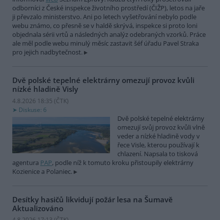
odborníci z České inspekce životního prostředí (ČIŽP), letos na jaře
ji převzalo ministerstvo. Ani po letech vyšetřování nebylo podle
webu známo, co přesně se v haldě skrývá, inspekce si proto loni
objednala sérii vrtů a následných analýz odebraných vzorků. Práce
ale měl podle webu minulý měsíc zastavit šéf úřadu Pavel Straka
pro jejich nadbytečnost.
Dvě polské tepelné elektrárny omezují provoz kvůli
nízké hladině Visly
4.8.2026 18:35 (
ČTK
)
Diskuse: 6
Dvě polské tepelné elektrárny
omezují svůj provoz kvůli vlně
veder a nízké hladině vody v
řece Visle, kterou používají k
chlazení. Napsala to tisková
agentura
PAP
, podle níž k tomuto kroku přistoupily elektrárny
Kozienice a Polaniec.
Desítky hasičů likvidují požár lesa na Šumavě
Aktualizováno
4.8.2026 17:13 (
ČTK
)