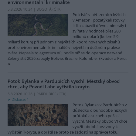
environmentální kriminalitě
5.8.2026 10:34 | BOGOTÁ (
ČTK
)
Policisté v pěti zemích ležících
v Amazonii pozatýkali stovky
lidí a zabavili dřevo, minerály i
zvířata v hodnotě přes 280
milionů dolarů (kolem 5,9
miliard korun) při jednom z největších koordinovaných zásahů
proti environmentální kriminalitě v největším deštném pralese
světa. Napsala to agentura AP, podle níž se do operace nazvané
Zelený štít 2026 zapojily Bolívie, Brazílie, Kolumbie, Ekvádor a Peru.
Potok Bylanka v Pardubicích vyschl. Městský obvod
chce, aby Povodí Labe vyčistilo koryto
5.8.2026 10:26 | PARDUBICE (
ČTK
)
Diskuse: 1
Potok Bylanka v Pardubicích v
důsledku dlouhodobě nízkých
průtoků a suchého počasí
vyschl. Městský obvod VI chce
využít období bez vody k
vyčištění koryta, a obrátil se proto se žádostí na správce toku,