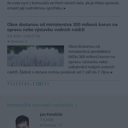
že voda nyní z kohoutků ve třech obcích teče, ale je třeba opravdu
omezit její nadměrnou spotřebu.
Obce dostanou od ministerstva 300 milionů korun na
opravu nebo výstavbu vodních nádrží
4.8.2026 13:09 (
ČTK
)
Diskuse: 3
Obce dostanou od
ministerstva zemědělství
(MZe) 300 milionů korun na
opravu, výstavbu nebo
odbahnění malých vodních
nádrží. Žádost o dotace mohou podávat od 7. září do 7. října.
1
|
2
|
3
|
4
|
..
|
1581
|
»
komentáře
nejnovější
nejčtenější
Jan Palaščák
7.8.2026
Diskuse: 12