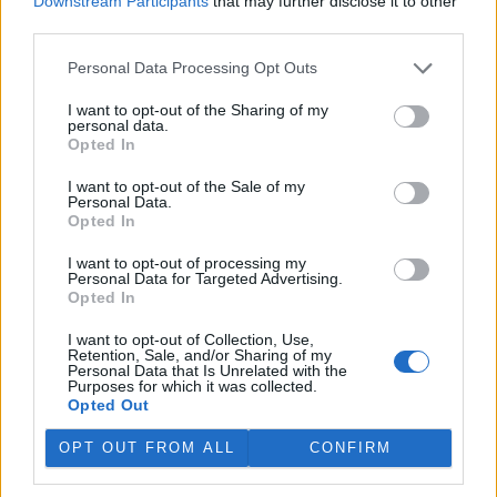
Downstream Participants
that may further disclose it to other
jich za jeden týden přijali rekordních 578.
third parties.
Personal Data Processing Opt Outs
V rybnících Rybářství Třeboň vyschla třetina vody,
nejvíce v historii firmy
I want to opt-out of the Sharing of my
5.8.2026 15:42 (
ČTK
)
personal data.
Diskuse: 1
Opted In
V rybnících Rybářství Třeboň,
které hospodaří na 8000
I want to opt-out of the Sale of my
hektarech vodní plochy, chybí
Personal Data.
více než třetina vody. Oproti
Opted In
běžnému zdržovaném objemu
75 milionů metrů krychlových vody je v rybnících o 28 milionů
I want to opt-out of processing my
Personal Data for Targeted Advertising.
metrů krychlových vody méně. Každý týden se kvůli extrémně
Opted In
vysokým teplotám a nedostatku srážek odpaří další 2,5 procenta.
Kvůli suchu začali rybáři s výlovy některých rybníků předčasně,
I want to opt-out of Collection, Use,
protože by jinak ryby uhynuly, řekl provozní ředitel Rybářství
Retention, Sale, and/or Sharing of my
Třeboň Vladimír Kukačka.
Personal Data that Is Unrelated with the
Purposes for which it was collected.
Opted Out
Hladina Dunaje je na rekordním minimu; lodě uvázly,
rybáři jsou bez práce
OPT OUT FROM ALL
CONFIRM
5.8.2026 15:37 | BUKUREŠŤ (
ČTK
)
Diskuse: 17