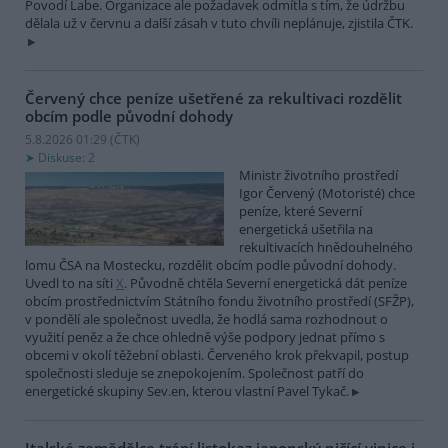
Povodí Labe. Organizace ale požadavek odmítla s tím, že údržbu
dělala už v červnu a další zásah v tuto chvíli neplánuje, zjistila ČTK.
Červený chce peníze ušetřené za rekultivaci rozdělit
obcím podle původní dohody
5.8.2026 01:29 (
ČTK
)
Diskuse: 2
Ministr životního prostředí
Igor Červený (Motoristé) chce
peníze, které Severní
energetická ušetřila na
rekultivacích hnědouhelného
lomu ČSA na Mostecku, rozdělit obcím podle původní dohody.
Uvedl to na síti
X
. Původně chtěla Severní energetická dát peníze
obcím prostřednictvím Státního fondu životního prostředí (SFŽP),
v pondělí ale společnost uvedla, že hodlá sama rozhodnout o
využití peněz a že chce ohledně výše podpory jednat přímo s
obcemi v okolí těžební oblasti. Červeného krok překvapil, postup
společnosti sleduje se znepokojením. Společnost patří do
energetické skupiny Sev.en, kterou vlastní Pavel Tykač.