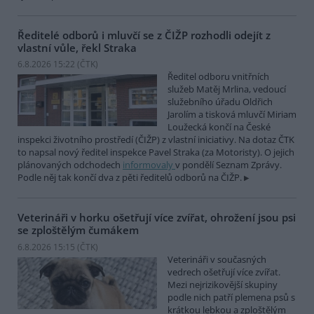
Ředitelé odborů i mluvčí se z ČIŽP rozhodli odejít z
vlastní vůle, řekl Straka
6.8.2026 15:22 (
ČTK
)
Ředitel odboru vnitřních
služeb Matěj Mrlina, vedoucí
služebního úřadu Oldřich
Jarolím a tisková mluvčí Miriam
Loužecká končí na České
inspekci životního prostředí (ČIŽP) z vlastní iniciativy. Na dotaz ČTK
to napsal nový ředitel inspekce Pavel Straka (za Motoristy). O jejich
plánovaných odchodech
informovaly
v pondělí Seznam Zprávy.
Podle něj tak končí dva z pěti ředitelů odborů na ČIŽP.
Veterináři v horku ošetřují více zvířat, ohrožení jsou psi
se zploštělým čumákem
6.8.2026 15:15 (
ČTK
)
Veterináři v současných
vedrech ošetřují více zvířat.
Mezi nejrizikovější skupiny
podle nich patří plemena psů s
krátkou lebkou a zploštělým