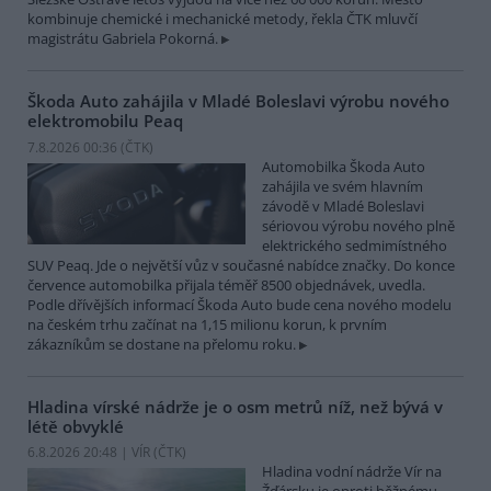
kombinuje chemické i mechanické metody, řekla ČTK mluvčí
magistrátu Gabriela Pokorná.
Škoda Auto zahájila v Mladé Boleslavi výrobu nového
elektromobilu Peaq
7.8.2026 00:36 (
ČTK
)
Automobilka Škoda Auto
zahájila ve svém hlavním
závodě v Mladé Boleslavi
sériovou výrobu nového plně
elektrického sedmimístného
SUV Peaq. Jde o největší vůz v současné nabídce značky. Do konce
července automobilka přijala téměř 8500 objednávek, uvedla.
Podle dřívějších informací Škoda Auto bude cena nového modelu
na českém trhu začínat na 1,15 milionu korun, k prvním
zákazníkům se dostane na přelomu roku.
Hladina vírské nádrže je o osm metrů níž, než bývá v
létě obvyklé
6.8.2026 20:48 | VÍR (
ČTK
)
Hladina vodní nádrže Vír na