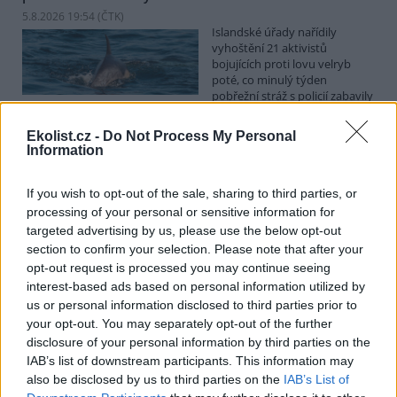
5.8.2026 19:54 (
ČTK
)
Islandské úřady nařídily
vyhoštění 21 aktivistů
bojujících proti lovu velryb
poté, co minulý týden
pobřežní stráž s policií zabavily
jejich loď, která pronásledovala velrybářské plavidlo. Pasažéři lodi
patřící nadaci kanadsko-amerického ekologického aktivisty Paula
Ekolist.cz -
Do Not Process My Personal
Watsona jsou od té doby zadržováni v Reykjavíku. Sám Watson na
Information
palubě nebyl. Píše o tom agentura AFP s odvoláním na islandskou
policii.
If you wish to opt-out of the sale, sharing to third parties, or
processing of your personal or sensitive information for
Záchranná stanice v Praze přijímá kvůli vedrům více
targeted advertising by us, please use the below opt-out
volně žijících zvířat
section to confirm your selection. Please note that after your
5.8.2026 17:40 | PRAHA (
ČTK
)
opt-out request is processed you may continue seeing
Kvůli vysokým letním
interest-based ads based on personal information utilized by
teplotám pracovníci pražské
us or personal information disclosed to third parties prior to
záchranné stanice pro volně
your opt-out. You may separately opt-out of the further
žijící živočichy přijímají více
zvířat, nejčastěji
disclosure of your personal information by third parties on the
dehydratovaná a vysílená mláďata ptáků nebo veverek. ČTK to
IAB’s list of downstream participants. This information may
sdělila mluvčí stanice Petra Fišerová. Během současné vlny veder
also be disclosed by us to third parties on the
IAB’s List of
stanice denně ošetří desítky živočichů, při první letošní vlně horka