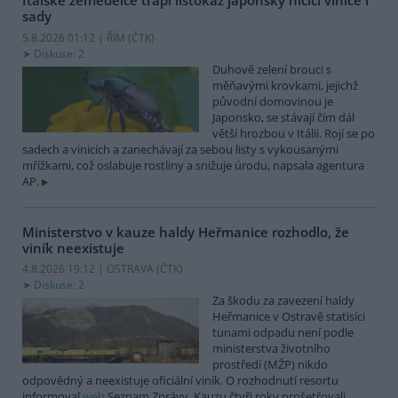
Italské zemědělce trápí listokaz japonský ničící vinice i
sady
5.8.2026 01:12 | ŘÍM (
ČTK
)
Diskuse: 2
Duhově zelení brouci s
měňavými krovkami, jejichž
původní domovinou je
Japonsko, se stávají čím dál
větší hrozbou v Itálii. Rojí se po
sadech a vinicích a zanechávají za sebou listy s vykousanými
mřížkami, což oslabuje rostliny a snižuje úrodu, napsala agentura
AP.
Ministerstvo v kauze haldy Heřmanice rozhodlo, že
viník neexistuje
4.8.2026 19:12 | OSTRAVA (
ČTK
)
Diskuse: 2
Za škodu za zavezení haldy
Heřmanice v Ostravě statisíci
tunami odpadu není podle
ministerstva životního
prostředí (MŽP) nikdo
odpovědný a neexistuje oficiální viník. O rozhodnutí resortu
informoval
web
Seznam Zprávy. Kauzu čtyři roky prošetřovali