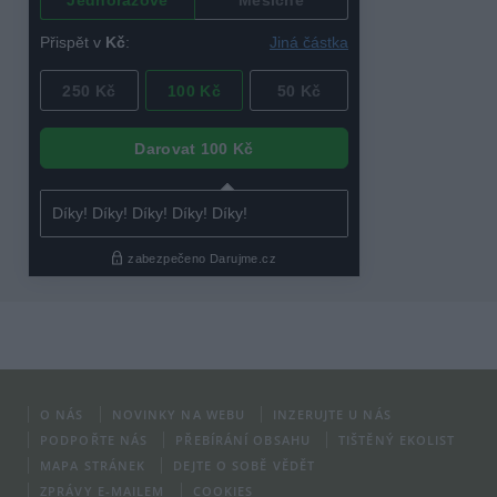
O NÁS
NOVINKY NA WEBU
INZERUJTE U NÁS
PODPOŘTE NÁS
PŘEBÍRÁNÍ OBSAHU
TIŠTĚNÝ EKOLIST
MAPA STRÁNEK
DEJTE O SOBĚ VĚDĚT
ZPRÁVY E-MAILEM
COOKIES