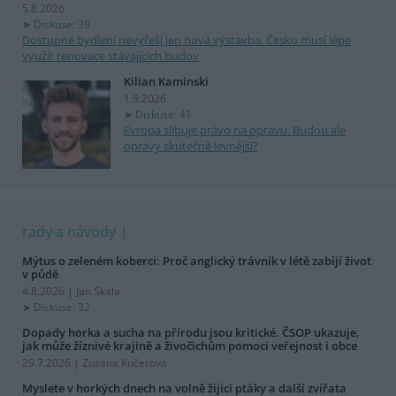
5.8.2026
Diskuse: 39
Dostupné bydlení nevyřeší jen nová výstavba. Česko musí lépe
využít renovace stávajících budov
Kilian Kaminski
1.8.2026
Diskuse: 41
Evropa slibuje právo na opravu. Budou ale
opravy skutečně levnější?
rady a návody
Mýtus o zeleném koberci: Proč anglický trávník v létě zabíjí život
v půdě
4.8.2026 | Jan Skala
Diskuse: 32
Dopady horka a sucha na přírodu jsou kritické. ČSOP ukazuje,
jak může žíznivé krajině a živočichům pomoci veřejnost i obce
29.7.2026 | Zuzana Kučerová
Myslete v horkých dnech na volně žijící ptáky a další zvířata