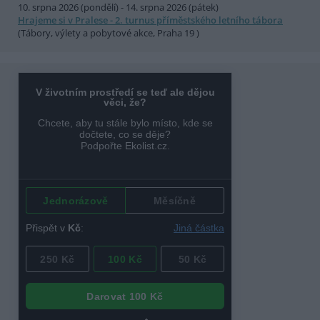
10. srpna 2026 (pondělí) - 14. srpna 2026 (pátek)
Hrajeme si v Pralese - 2. turnus příměstského letního tábora
(Tábory, výlety a pobytové akce, Praha 19 )