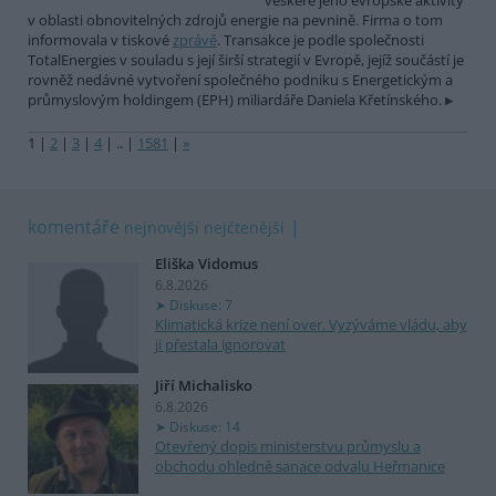
veškeré jeho evropské aktivity
v oblasti obnovitelných zdrojů energie na pevnině. Firma o tom
informovala v tiskové
zprávě
. Transakce je podle společnosti
TotalEnergies v souladu s její širší strategií v Evropě, jejíž součástí je
rovněž nedávné vytvoření společného podniku s Energetickým a
průmyslovým holdingem (EPH) miliardáře Daniela Křetínského.
1
|
2
|
3
|
4
|
..
|
1581
|
»
komentáře
nejnovější
nejčtenější
Eliška Vidomus
6.8.2026
Diskuse: 7
Klimatická krize není over. Vyzýváme vládu, aby
ji přestala ignorovat
Jiří Michalisko
6.8.2026
Diskuse: 14
Otevřený dopis ministerstvu průmyslu a
obchodu ohledně sanace odvalu Heřmanice