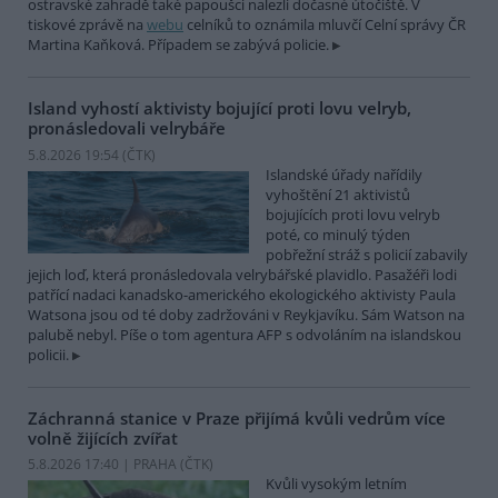
ostravské zahradě také papoušci nalezli dočasné útočiště. V
tiskové zprávě na
webu
celníků to oznámila mluvčí Celní správy ČR
Martina Kaňková. Případem se zabývá policie.
Island vyhostí aktivisty bojující proti lovu velryb,
pronásledovali velrybáře
5.8.2026 19:54 (
ČTK
)
Islandské úřady nařídily
vyhoštění 21 aktivistů
bojujících proti lovu velryb
poté, co minulý týden
pobřežní stráž s policií zabavily
jejich loď, která pronásledovala velrybářské plavidlo. Pasažéři lodi
patřící nadaci kanadsko-amerického ekologického aktivisty Paula
Watsona jsou od té doby zadržováni v Reykjavíku. Sám Watson na
palubě nebyl. Píše o tom agentura AFP s odvoláním na islandskou
policii.
Záchranná stanice v Praze přijímá kvůli vedrům více
volně žijících zvířat
5.8.2026 17:40 | PRAHA (
ČTK
)
Kvůli vysokým letním