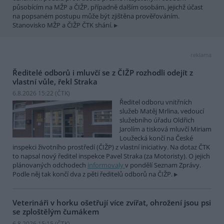
působícím na MŽP a ČIŽP, případně dalším osobám, jejichž účast
na popsaném postupu může být zjištěna prověřováním.
Stanovisko MŽP a ČIŽP ČTK shání.
reklama
Ředitelé odborů i mluvčí se z ČIŽP rozhodli odejít z
vlastní vůle, řekl Straka
6.8.2026 15:22 (
ČTK
)
Ředitel odboru vnitřních
služeb Matěj Mrlina, vedoucí
služebního úřadu Oldřich
Jarolím a tisková mluvčí Miriam
Loužecká končí na České
inspekci životního prostředí (ČIŽP) z vlastní iniciativy. Na dotaz ČTK
to napsal nový ředitel inspekce Pavel Straka (za Motoristy). O jejich
plánovaných odchodech
informovaly
v pondělí Seznam Zprávy.
Podle něj tak končí dva z pěti ředitelů odborů na ČIŽP.
Veterináři v horku ošetřují více zvířat, ohrožení jsou psi
se zploštělým čumákem
6.8.2026 15:15 (
ČTK
)