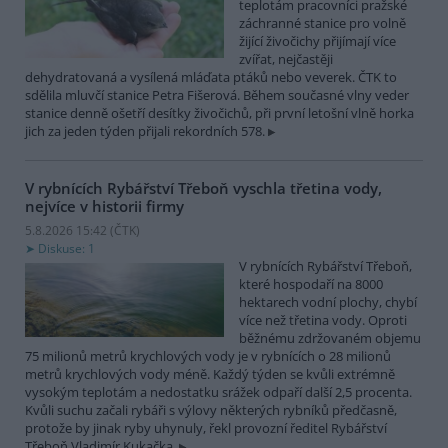
teplotám pracovníci pražské
záchranné stanice pro volně
žijící živočichy přijímají více
zvířat, nejčastěji
dehydratovaná a vysílená mláďata ptáků nebo veverek. ČTK to
sdělila mluvčí stanice Petra Fišerová. Během současné vlny veder
stanice denně ošetří desítky živočichů, při první letošní vlně horka
jich za jeden týden přijali rekordních 578.
V rybnících Rybářství Třeboň vyschla třetina vody,
nejvíce v historii firmy
5.8.2026 15:42 (
ČTK
)
Diskuse: 1
V rybnících Rybářství Třeboň,
které hospodaří na 8000
hektarech vodní plochy, chybí
více než třetina vody. Oproti
běžnému zdržovaném objemu
75 milionů metrů krychlových vody je v rybnících o 28 milionů
metrů krychlových vody méně. Každý týden se kvůli extrémně
vysokým teplotám a nedostatku srážek odpaří další 2,5 procenta.
Kvůli suchu začali rybáři s výlovy některých rybníků předčasně,
protože by jinak ryby uhynuly, řekl provozní ředitel Rybářství
Třeboň Vladimír Kukačka.