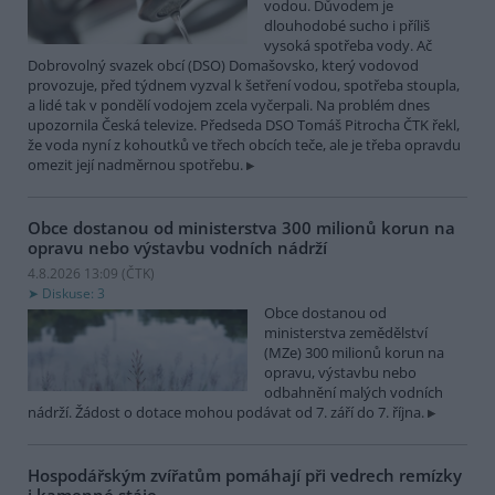
vodou. Důvodem je
dlouhodobé sucho i příliš
vysoká spotřeba vody. Ač
Dobrovolný svazek obcí (DSO) Domašovsko, který vodovod
provozuje, před týdnem vyzval k šetření vodou, spotřeba stoupla,
a lidé tak v pondělí vodojem zcela vyčerpali. Na problém dnes
upozornila Česká televize. Předseda DSO Tomáš Pitrocha ČTK řekl,
že voda nyní z kohoutků ve třech obcích teče, ale je třeba opravdu
omezit její nadměrnou spotřebu.
Obce dostanou od ministerstva 300 milionů korun na
opravu nebo výstavbu vodních nádrží
4.8.2026 13:09 (
ČTK
)
Diskuse: 3
Obce dostanou od
ministerstva zemědělství
(MZe) 300 milionů korun na
opravu, výstavbu nebo
odbahnění malých vodních
nádrží. Žádost o dotace mohou podávat od 7. září do 7. října.
Hospodářským zvířatům pomáhají při vedrech remízky