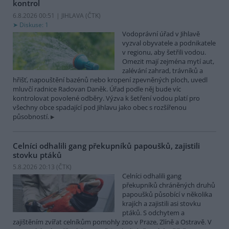
kontrol
6.8.2026 00:51 | JIHLAVA (
ČTK
)
Diskuse: 1
Vodoprávní úřad v Jihlavě
vyzval obyvatele a podnikatele
v regionu, aby šetřili vodou.
Omezit mají zejména mytí aut,
zalévání zahrad, trávníků a
hřišť, napouštění bazénů nebo kropení zpevněných ploch, uvedl
mluvčí radnice Radovan Daněk. Úřad podle něj bude víc
kontrolovat povolené odběry. Výzva k šetření vodou platí pro
všechny obce spadající pod Jihlavu jako obec s rozšířenou
působností.
Celníci odhalili gang překupníků papoušků, zajistili
stovku ptáků
5.8.2026 20:13 (
ČTK
)
Celníci odhalili gang
překupníků chráněných druhů
papoušků působící v několika
krajích a zajistili asi stovku
ptáků. S odchytem a
zajištěním zvířat celníkům pomohly zoo v Praze, Zlíně a Ostravě. V