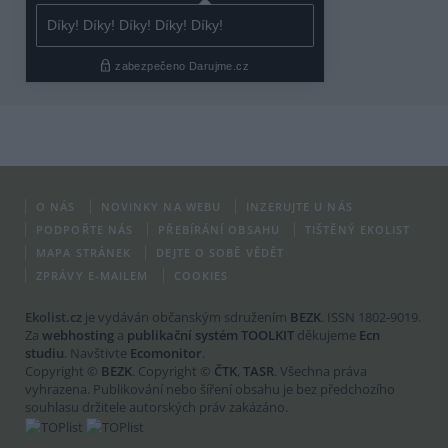
O NÁS
NOVINKY NA WEBU
INZERUJTE U NÁS
PODPOŘTE NÁS
PŘEBÍRÁNÍ OBSAHU
TIŠTĚNÝ EKOLIST
MAPA STRÁNEK
DEJTE O SOBĚ VĚDĚT
ZPRÁVY E-MAILEM
COOKIES
Ekolist.cz
je vydáván občanským sdružením
BEZK
. ISSN 1802-9019.
Za
webhosting
a
publikační systém TOOLKIT
děkujeme
Ecn
studiu
. Navštivte
Ecomonitor
.
Copyright ©
BEZK
. Copyright ©
ČTK
,
TASR
. Všechna práva
vyhrazena. Publikování nebo šíření obsahu je bez předchozího
souhlasu držitele autorských práv zakázáno.