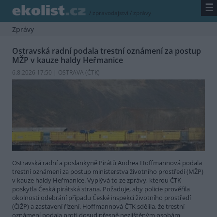
☰
/
zpravodajství
/
zprávy
Zprávy
Ostravská radní podala trestní oznámení za postup
MŽP v kauze haldy Heřmanice
6.8.2026 17:50 | OSTRAVA (
ČTK
)
Ostravská radní a poslankyně Pirátů Andrea Hoffmannová podala
trestní oznámení za postup ministerstva životního prostředí (MŽP)
v kauze haldy Heřmanice. Vyplývá to ze zprávy, kterou ČTK
poskytla Česká pirátská strana. Požaduje, aby policie prověřila
okolnosti odebrání případu České inspekci životního prostředí
(ČIŽP) a zastavení řízení. Hoffmannová ČTK sdělila, že trestní
oznámení podala proti dosud přesně nezjištěným osobám