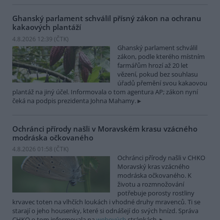
Ghanský parlament schválil přísný zákon na ochranu
kakaových plantáží
4.8.2026 12:39 (
ČTK
)
Ghanský parlament schválil
zákon, podle kterého místním
farmářům hrozí až 20 let
vězení, pokud bez souhlasu
úřadů přemění svou kakaovou
plantáž na jiný účel. Informovala o tom agentura AP; zákon nyní
čeká na podpis prezidenta Johna Mahamy.
Ochránci přírody našli v Moravském krasu vzácného
modráska očkovaného
4.8.2026 01:58 (
ČTK
)
Ochránci přírody našli v CHKO
Moravský kras vzácného
modráska očkovaného. K
životu a rozmnožování
potřebuje porosty rostliny
krvavec toten na vlhčích loukách i vhodné druhy mravenců. Ti se
starají o jeho housenky, které si odnášejí do svých hnízd. Správa
CHKO o tom informovala na
webových
stránkách.