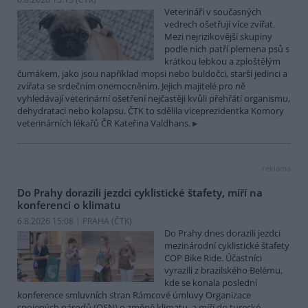
Veterináři v současných
vedrech ošetřují více zvířat.
Mezi nejrizikovější skupiny
podle nich patří plemena psů s
krátkou lebkou a zploštělým
čumákem, jako jsou například mopsi nebo buldočci, starší jedinci a
zvířata se srdečním onemocněním. Jejich majitelé pro ně
vyhledávají veterinární ošetření nejčastěji kvůli přehřátí organismu,
dehydrataci nebo kolapsu. ČTK to sdělila viceprezidentka Komory
veterinárních lékařů ČR Kateřina Valdhans.
reklama
Do Prahy dorazili jezdci cyklistické štafety, míří na
konferenci o klimatu
6.8.2026 15:08 | PRAHA (
ČTK
)
Do Prahy dnes dorazili jezdci
mezinárodní cyklistické štafety
COP Bike Ride. Účastníci
vyrazili z brazilského Belému,
kde se konala poslední
konference smluvních stran Rámcové úmluvy Organizace
spojených národů (OSN) o změně klimatu, a míří do turecké