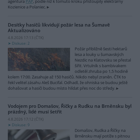
agentura
PAP
, podle níž k tomuto kroku přistoupily elektrárny
Kozienice a Polaniec.
Desítky hasičů likvidují požár lesa na Šumavě
Aktualizováno
4.8.2026 17:13 (
ČTK
)
Diskuse: 2
Požár přibližně šesti hektarů
lesa a louky u šumavských
Nezdic na Klatovsku se přestal
šířit. Vrtulník s bambivakem
odletěl zhruba po 1,5 hodině
kolem 17:00. Zasahuje až 150 hasičů. Nikdo nebyl zraněn. ČTK to
řekl velitel zásahu Aleš Bucifal. Odhadl, že ohniska se budou ještě
dohašovat a hasiči budou místo hlídat přes noc do středy.
Vodojem pro Domašov, Říčky a Rudku na Brněnsku byl
prázdný, lidé musí šetřit
4.8.2026 17:12 (
ČTK
)
Diskuse: 9
Domašov, Rudka a Říčky na
Brněnsku mají potíže s pitnou