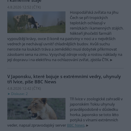
i kamenné stáje
4.8.2026 12:52 (
ČTK
)
Hospodářská zvířata na jihu
Čech se při tropických
teplotách ochlazují v
remízkách i kamenných stájích.
Někteří jihočeští farmáři
vypouštějí krávy, ovce či koně na pastviny v noci a v největších
vedrech je nechávají uvnitř chladnějších budov. Kvůli suchu
neroste na loukách tráva a zemědělci musí dobytek přikrmovat
zásobami sena na zimu. Vysychají zdroje vody a rostou náklady na
její dopravu i na elektřinu na ochlazování zvířat, zjistila ČTK.
V Japonsku, které bojuje s extrémními vedry, uhynuly
tři lvice, píše BBC News
4.8.2026 12:42 (
ČTK
)
Diskuse: 2
Tři lvice v zoologické zahradě v
japonském Tokiu uhynuly
pravděpodobně v důsledku
horka. Japonsko se toto léto
potýká s vlnami extrémních
veder, napsal zpravodajský server
BBC News
.