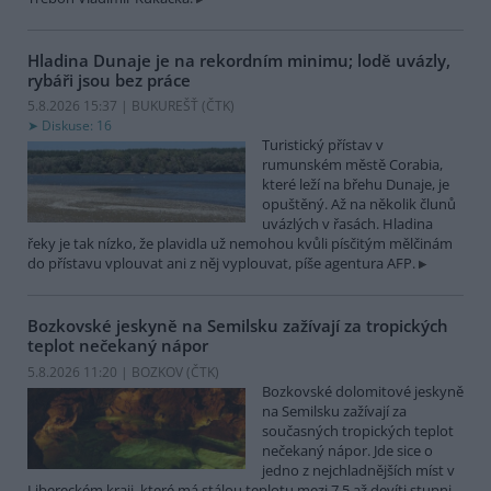
Hladina Dunaje je na rekordním minimu; lodě uvázly,
rybáři jsou bez práce
5.8.2026 15:37 | BUKUREŠŤ (
ČTK
)
Diskuse: 16
Turistický přístav v
rumunském městě Corabia,
které leží na břehu Dunaje, je
opuštěný. Až na několik člunů
uvázlých v řasách. Hladina
řeky je tak nízko, že plavidla už nemohou kvůli písčitým mělčinám
do přístavu vplouvat ani z něj vyplouvat, píše agentura AFP.
Bozkovské jeskyně na Semilsku zažívají za tropických
teplot nečekaný nápor
5.8.2026 11:20 | BOZKOV (
ČTK
)
Bozkovské dolomitové jeskyně
na Semilsku zažívají za
současných tropických teplot
nečekaný nápor. Jde sice o
jedno z nejchladnějších míst v
Libereckém kraji, které má stálou teplotu mezi 7,5 až devíti stupni