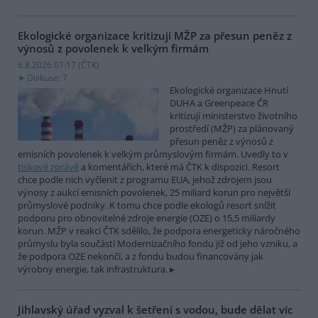
Ekologické organizace kritizují MŽP za přesun peněz z
výnosů z povolenek k velkým firmám
6.8.2026 01:17 (
ČTK
)
Diskuse: 7
Ekologické organizace Hnutí
DUHA a Greenpeace ČR
kritizují ministerstvo životního
prostředí (MŽP) za plánovaný
přesun peněz z výnosů z
emisních povolenek k velkým průmyslovým firmám. Uvedly to v
tiskové zprávě
a komentářích, které má ČTK k dispozici. Resort
chce podle nich vyčlenit z programu EUA, jehož zdrojem jsou
výnosy z aukcí emisních povolenek, 25 miliard korun pro největší
průmyslové podniky. K tomu chce podle ekologů resort snížit
podporu pro obnovitelné zdroje energie (OZE) o 15,5 miliardy
korun. MŽP v reakci ČTK sdělilo, že podpora energeticky náročného
průmyslu byla součástí Modernizačního fondu již od jeho vzniku, a
že podpora OZE nekončí, a z fondu budou financovány jak
výrobny energie, tak infrastruktura.
Jihlavský úřad vyzval k šetření s vodou, bude dělat víc