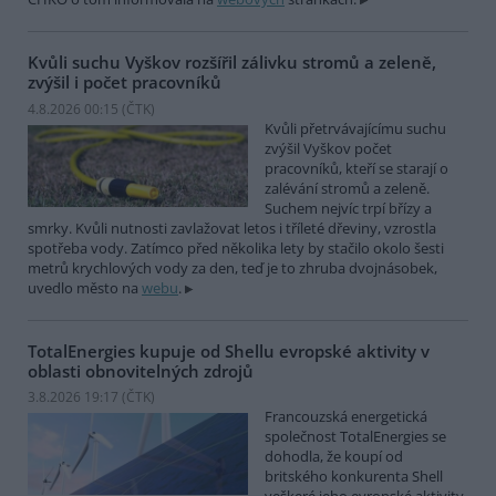
Kvůli suchu Vyškov rozšířil zálivku stromů a zeleně,
zvýšil i počet pracovníků
4.8.2026 00:15 (
ČTK
)
Kvůli přetrvávajícímu suchu
zvýšil Vyškov počet
pracovníků, kteří se starají o
zalévání stromů a zeleně.
Suchem nejvíc trpí břízy a
smrky. Kvůli nutnosti zavlažovat letos i tříleté dřeviny, vzrostla
spotřeba vody. Zatímco před několika lety by stačilo okolo šesti
metrů krychlových vody za den, teď je to zhruba dvojnásobek,
uvedlo město na
webu
.
TotalEnergies kupuje od Shellu evropské aktivity v
oblasti obnovitelných zdrojů
3.8.2026 19:17 (
ČTK
)
Francouzská energetická
společnost TotalEnergies se
dohodla, že koupí od
britského konkurenta Shell