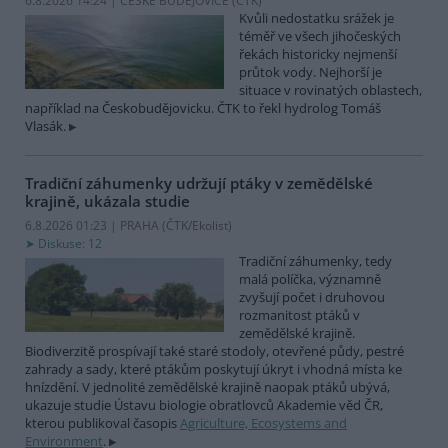
6.8.2026 14:24 | ČESKÉ BUDĚJOVICE (
ČTK
)
Kvůli nedostatku srážek je
téměř ve všech jihočeských
řekách historicky nejmenší
průtok vody. Nejhorší je
situace v rovinatých oblastech,
například na Českobudějovicku. ČTK to řekl hydrolog Tomáš
Vlasák.
Tradiční záhumenky udržují ptáky v zemědělské
krajině, ukázala studie
6.8.2026 01:23 | PRAHA (
ČTK/Ekolist
)
Diskuse: 12
Tradiční záhumenky, tedy
malá políčka, významně
zvyšují počet i druhovou
rozmanitost ptáků v
zemědělské krajině.
Biodiverzitě prospívají také staré stodoly, otevřené půdy, pestré
zahrady a sady, které ptákům poskytují úkryt i vhodná místa ke
hnízdění. V jednolité zemědělské krajině naopak ptáků ubývá,
ukazuje studie Ústavu biologie obratlovců Akademie věd ČR,
kterou publikoval časopis
Agriculture, Ecosystems and
Environment
.