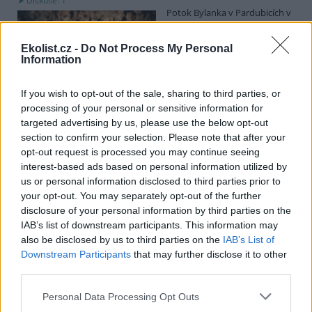
Diskuse: 1
Potok Bylanka v Pardubicích v
důsledku dlouhodobě nízkých
průtoků a suchého počasí
Ekolist.cz -
Do Not Process My Personal
vyschl. Městský obvod VI chce
Information
využít období bez vody k
vyčištění koryta, a obrátil se proto se žádostí na správce toku,
Povodí Labe. Organizace ale požadavek odmítla s tím, že údržbu
If you wish to opt-out of the sale, sharing to third parties, or
dělala už v červnu a další zásah v tuto chvíli neplánuje, zjistila ČTK.
processing of your personal or sensitive information for
targeted advertising by us, please use the below opt-out
section to confirm your selection. Please note that after your
Červený chce peníze ušetřené za rekultivaci rozdělit
opt-out request is processed you may continue seeing
obcím podle původní dohody
interest-based ads based on personal information utilized by
us or personal information disclosed to third parties prior to
5.8.2026 01:29 (
ČTK
)
Diskuse: 2
your opt-out. You may separately opt-out of the further
Ministr životního prostředí
disclosure of your personal information by third parties on the
Igor Červený (Motoristé) chce
IAB’s list of downstream participants. This information may
peníze, které Severní
also be disclosed by us to third parties on the
IAB’s List of
energetická ušetřila na
Downstream Participants
that may further disclose it to other
rekultivacích hnědouhelného
lomu ČSA na Mostecku, rozdělit obcím podle původní dohody.
third parties.
Uvedl to na síti
X
. Původně chtěla Severní energetická dát peníze
obcím prostřednictvím Státního fondu životního prostředí (SFŽP),
Personal Data Processing Opt Outs
v pondělí ale společnost uvedla, že hodlá sama rozhodnout o