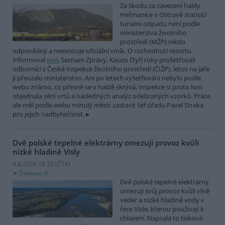
Za škodu za zavezení haldy
Heřmanice v Ostravě statisíci
tunami odpadu není podle
ministerstva životního
prostředí (MŽP) nikdo
odpovědný a neexistuje oficiální viník. O rozhodnutí resortu
informoval
web
Seznam Zprávy. Kauzu čtyři roky prošetřovali
odborníci z České inspekce životního prostředí (ČIŽP), letos na jaře
ji převzalo ministerstvo. Ani po letech vyšetřování nebylo podle
webu známo, co přesně se v haldě skrývá, inspekce si proto loni
objednala sérii vrtů a následných analýz odebraných vzorků. Práce
ale měl podle webu minulý měsíc zastavit šéf úřadu Pavel Straka
pro jejich nadbytečnost.
Dvě polské tepelné elektrárny omezují provoz kvůli
nízké hladině Visly
4.8.2026 18:35 (
ČTK
)
Diskuse: 4
Dvě polské tepelné elektrárny
omezují svůj provoz kvůli vlně
veder a nízké hladině vody v
řece Visle, kterou používají k
chlazení. Napsala to tisková