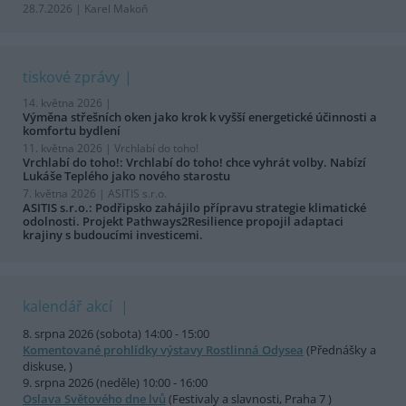
28.7.2026 | Karel Makoň
tiskové zprávy
14. května 2026 |
Výměna střešních oken jako krok k vyšší energetické účinnosti a
komfortu bydlení
11. května 2026 |
Vrchlabí do toho!
Vrchlabí do toho!: Vrchlabí do toho! chce vyhrát volby. Nabízí
Lukáše Teplého jako nového starostu
7. května 2026 |
ASITIS s.r.o.
ASITIS s.r.o.: Podřipsko zahájilo přípravu strategie klimatické
odolnosti. Projekt Pathways2Resilience propojil adaptaci
krajiny s budoucími investicemi.
kalendář akcí
8. srpna 2026 (sobota) 14:00 - 15:00
Komentované prohlídky výstavy Rostlinná Odysea
(Přednášky a
diskuse, )
9. srpna 2026 (neděle) 10:00 - 16:00
Oslava Světového dne lvů
(Festivaly a slavnosti, Praha 7 )