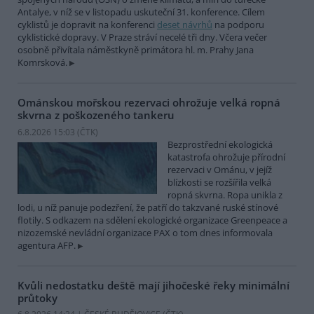
Antalye, v níž se v listopadu uskuteční 31. konference. Cílem
cyklistů je dopravit na konferenci
deset návrhů
na podporu
cyklistické dopravy. V Praze stráví necelé tři dny. Včera večer
osobně přivítala náměstkyně primátora hl. m. Prahy Jana
Komrsková.
Ománskou mořskou rezervaci ohrožuje velká ropná
skvrna z poškozeného tankeru
6.8.2026 15:03 (
ČTK
)
Bezprostřední ekologická
katastrofa ohrožuje přírodní
rezervaci v Ománu, v jejíž
blízkosti se rozšířila velká
ropná skvrna. Ropa unikla z
lodi, u níž panuje podezření, že patří do takzvané ruské stínové
flotily. S odkazem na sdělení ekologické organizace Greenpeace a
nizozemské nevládní organizace PAX o tom dnes informovala
agentura AFP.
Kvůli nedostatku deště mají jihočeské řeky minimální
průtoky