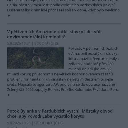
Celsia, přesto v minulosti podle vedoucího Bozkovských jeskyní
Dušana Milky k nim lidé přicházeli spíše v době, když bylo nevlídno.
V pěti zemích Amazonie zatkli stovky lidí kvůli
environmentální kriminalitě
5.8.2026 10:34 | BOGOTÁ (
ČTK
)
Policisté v pěti zemích ležících
v Amazonii pozatýkali stovky
lidí a zabavili dřevo, minerály i
zvířata v hodnotě přes 280
milionů dolarů (kolem 5,9
miliard korun) při jednom z největších koordinovaných zásahů
proti environmentální kriminalitě v největším deštném pralese
světa. Napsala to agentura AP, podle níž se do operace nazvané
Zelený štít 2026 zapojily Bolívie, Brazílie, Kolumbie, Ekvádor a Peru.
Potok Bylanka v Pardubicích vyschl. Městský obvod
chce, aby Povodí Labe vyčistilo koryto
5.8.2026 10:26 | PARDUBICE (
ČTK
)