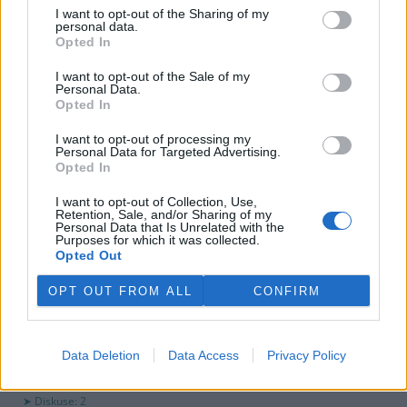
využití peněz a že chce ohledně výše podpory jednat přímo s
I want to opt-out of the Sharing of my
obcemi v okolí těžební oblasti. Červeného krok překvapil, postup
personal data.
společnosti sleduje se znepokojením. Společnost patří do
Opted In
energetické skupiny Sev.en, kterou vlastní Pavel Tykač.
I want to opt-out of the Sale of my
Personal Data.
Opted In
Italské zemědělce trápí listokaz japonský ničící vinice i
sady
I want to opt-out of processing my
5.8.2026 01:12 | ŘÍM (
ČTK
)
Personal Data for Targeted Advertising.
Diskuse: 2
Opted In
Duhově zelení brouci s
měňavými krovkami, jejichž
I want to opt-out of Collection, Use,
původní domovinou je
Retention, Sale, and/or Sharing of my
Personal Data that Is Unrelated with the
Japonsko, se stávají čím dál
Purposes for which it was collected.
větší hrozbou v Itálii. Rojí se po
Opted Out
sadech a vinicích a zanechávají za sebou listy s vykousanými
mřížkami, což oslabuje rostliny a snižuje úrodu, napsala agentura
OPT OUT FROM ALL
CONFIRM
AP.
Ministerstvo v kauze haldy Heřmanice rozhodlo, že
Data Deletion
Data Access
Privacy Policy
viník neexistuje
4.8.2026 19:12 | OSTRAVA (
ČTK
)
Diskuse: 2