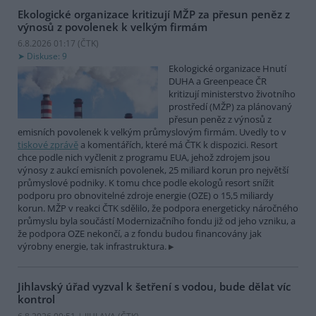
Ekologické organizace kritizují MŽP za přesun peněz z
výnosů z povolenek k velkým firmám
6.8.2026 01:17 (
ČTK
)
Diskuse: 9
Ekologické organizace Hnutí
DUHA a Greenpeace ČR
kritizují ministerstvo životního
prostředí (MŽP) za plánovaný
přesun peněz z výnosů z
emisních povolenek k velkým průmyslovým firmám. Uvedly to v
tiskové zprávě
a komentářích, které má ČTK k dispozici. Resort
chce podle nich vyčlenit z programu EUA, jehož zdrojem jsou
výnosy z aukcí emisních povolenek, 25 miliard korun pro největší
průmyslové podniky. K tomu chce podle ekologů resort snížit
podporu pro obnovitelné zdroje energie (OZE) o 15,5 miliardy
korun. MŽP v reakci ČTK sdělilo, že podpora energeticky náročného
průmyslu byla součástí Modernizačního fondu již od jeho vzniku, a
že podpora OZE nekončí, a z fondu budou financovány jak
výrobny energie, tak infrastruktura.
Jihlavský úřad vyzval k šetření s vodou, bude dělat víc
kontrol