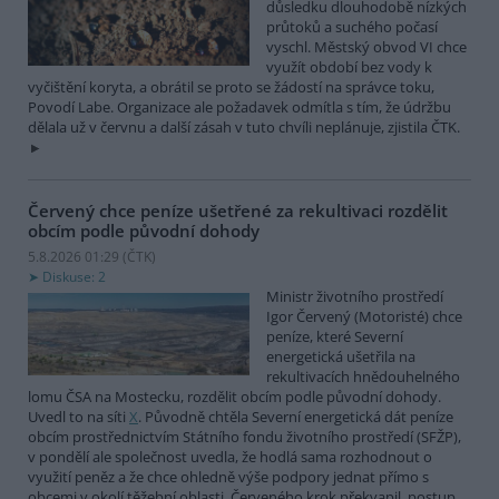
důsledku dlouhodobě nízkých
průtoků a suchého počasí
vyschl. Městský obvod VI chce
využít období bez vody k
vyčištění koryta, a obrátil se proto se žádostí na správce toku,
Povodí Labe. Organizace ale požadavek odmítla s tím, že údržbu
dělala už v červnu a další zásah v tuto chvíli neplánuje, zjistila ČTK.
Červený chce peníze ušetřené za rekultivaci rozdělit
obcím podle původní dohody
5.8.2026 01:29 (
ČTK
)
Diskuse: 2
Ministr životního prostředí
Igor Červený (Motoristé) chce
peníze, které Severní
energetická ušetřila na
rekultivacích hnědouhelného
lomu ČSA na Mostecku, rozdělit obcím podle původní dohody.
Uvedl to na síti
X
. Původně chtěla Severní energetická dát peníze
obcím prostřednictvím Státního fondu životního prostředí (SFŽP),
v pondělí ale společnost uvedla, že hodlá sama rozhodnout o
využití peněz a že chce ohledně výše podpory jednat přímo s
obcemi v okolí těžební oblasti. Červeného krok překvapil, postup