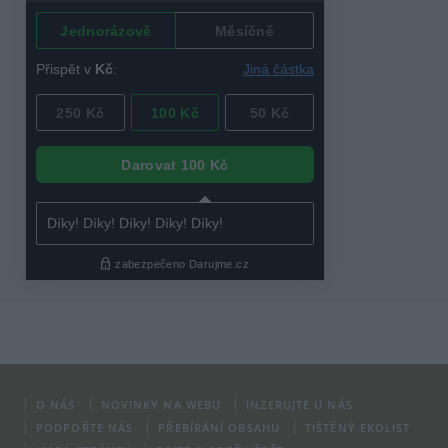
O NÁS
NOVINKY NA WEBU
INZERUJTE U NÁS
PODPOŘTE NÁS
PŘEBÍRÁNÍ OBSAHU
TIŠTĚNÝ EKOLIST