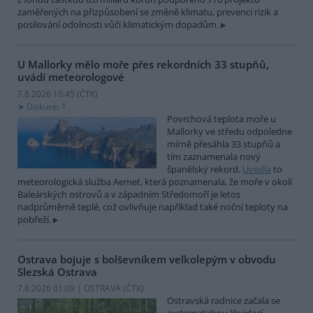
zaměřených na přizpůsobení se změně klimatu, prevenci rizik a
posilování odolnosti vůči klimatickým dopadům.
U Mallorky mělo moře přes rekordních 33 stupňů,
uvádí meteorologové
7.8.2026 10:45 (
ČTK
)
Diskuse: 1
Povrchová teplota moře u
Mallorky ve středu odpoledne
mírně přesáhla 33 stupňů a
tím zaznamenala nový
španělský rekord.
Uvedla
to
meteorologická služba Aemet, která poznamenala, že moře v okolí
Baleárských ostrovů a v západním Středomoří je letos
nadprůměrně teplé, což ovlivňuje například také noční teploty na
pobřeží.
Ostrava bojuje s bolševníkem velkolepým v obvodu
Slezská Ostrava
7.8.2026 01:09 | OSTRAVA (
ČTK
)
Ostravská radnice začala se