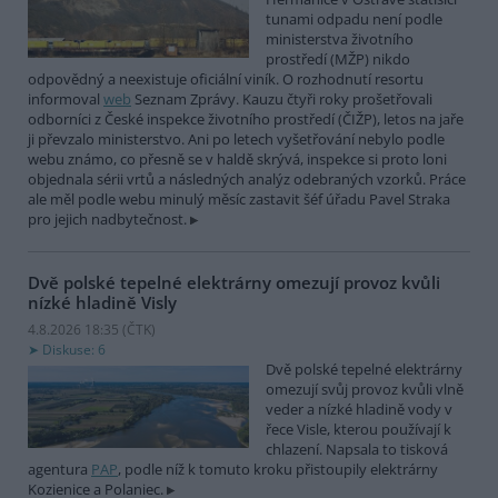
tunami odpadu není podle
ministerstva životního
prostředí (MŽP) nikdo
odpovědný a neexistuje oficiální viník. O rozhodnutí resortu
informoval
web
Seznam Zprávy. Kauzu čtyři roky prošetřovali
odborníci z České inspekce životního prostředí (ČIŽP), letos na jaře
ji převzalo ministerstvo. Ani po letech vyšetřování nebylo podle
webu známo, co přesně se v haldě skrývá, inspekce si proto loni
objednala sérii vrtů a následných analýz odebraných vzorků. Práce
ale měl podle webu minulý měsíc zastavit šéf úřadu Pavel Straka
pro jejich nadbytečnost.
Dvě polské tepelné elektrárny omezují provoz kvůli
nízké hladině Visly
4.8.2026 18:35 (
ČTK
)
Diskuse: 6
Dvě polské tepelné elektrárny
omezují svůj provoz kvůli vlně
veder a nízké hladině vody v
řece Visle, kterou používají k
chlazení. Napsala to tisková
agentura
PAP
, podle níž k tomuto kroku přistoupily elektrárny
Kozienice a Polaniec.