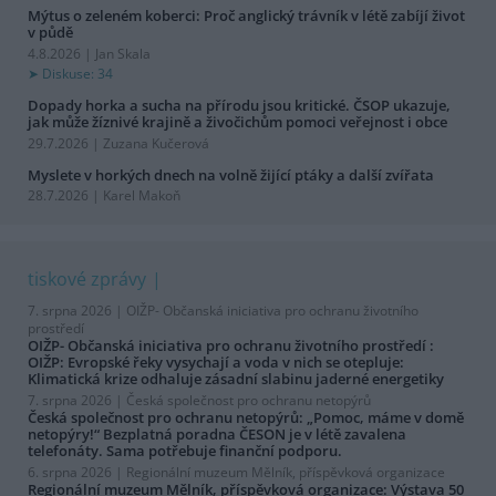
Mýtus o zeleném koberci: Proč anglický trávník v létě zabíjí život
v půdě
4.8.2026 | Jan Skala
Diskuse: 34
Dopady horka a sucha na přírodu jsou kritické. ČSOP ukazuje,
jak může žíznivé krajině a živočichům pomoci veřejnost i obce
29.7.2026 | Zuzana Kučerová
Myslete v horkých dnech na volně žijící ptáky a další zvířata
28.7.2026 | Karel Makoň
tiskové zprávy
7. srpna 2026 |
OIŽP- Občanská iniciativa pro ochranu životního
prostředí
OIŽP- Občanská iniciativa pro ochranu životního prostředí :
OIŽP: Evropské řeky vysychají a voda v nich se otepluje:
Klimatická krize odhaluje zásadní slabinu jaderné energetiky
7. srpna 2026 |
Česká společnost pro ochranu netopýrů
Česká společnost pro ochranu netopýrů: „Pomoc, máme v domě
netopýry!“ Bezplatná poradna ČESON je v létě zavalena
telefonáty. Sama potřebuje finanční podporu.
6. srpna 2026 |
Regionální muzeum Mělník, příspěvková organizace
Regionální muzeum Mělník, příspěvková organizace: Výstava 50