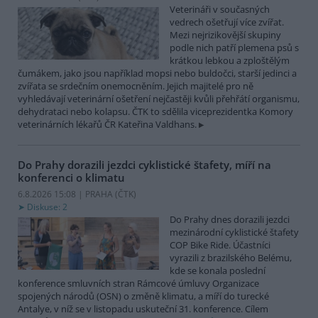
Veterináři v současných
vedrech ošetřují více zvířat.
Mezi nejrizikovější skupiny
podle nich patří plemena psů s
krátkou lebkou a zploštělým
čumákem, jako jsou například mopsi nebo buldočci, starší jedinci a
zvířata se srdečním onemocněním. Jejich majitelé pro ně
vyhledávají veterinární ošetření nejčastěji kvůli přehřátí organismu,
dehydrataci nebo kolapsu. ČTK to sdělila viceprezidentka Komory
veterinárních lékařů ČR Kateřina Valdhans.
Do Prahy dorazili jezdci cyklistické štafety, míří na
konferenci o klimatu
6.8.2026 15:08 | PRAHA (
ČTK
)
Diskuse: 2
Do Prahy dnes dorazili jezdci
mezinárodní cyklistické štafety
COP Bike Ride. Účastníci
vyrazili z brazilského Belému,
kde se konala poslední
konference smluvních stran Rámcové úmluvy Organizace
spojených národů (OSN) o změně klimatu, a míří do turecké
Antalye, v níž se v listopadu uskuteční 31. konference. Cílem