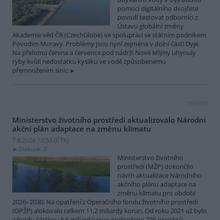
pomocí digitálního dvojčete
povodí testovat odborníci z
Ústavu globální změny
Akademie věd ČR (CzechGlobe) ve spolupráci se státním podnikem
Povodím Moravy. Problémy jsou nyní zejména v dolní části Dyje.
Na přelomu června a července pod nádrží Nové Mlýny uhynuly
ryby kvůli nedostatku kyslíku ve vodě způsobenému
přemnožením sinic.
reklama
Ministerstvo životního prostředí aktualizovalo Národní
akční plán adaptace na změnu klimatu
7.8.2026 10:53 (
ČTK
)
Diskuse: 2
Ministerstvo životního
prostředí (MŽP) dokončilo
návrh aktualizace Národního
akčního plánu adaptace na
změnu klimatu pro období
2026–2030. Na opatření z Operačního fondu životního prostředí
(OPŽP) alokovalo celkem 11,2 miliardy korun. Od roku 2021 už bylo
z fondu částkou 8,6 miliard korun podpořeno 776 projektů