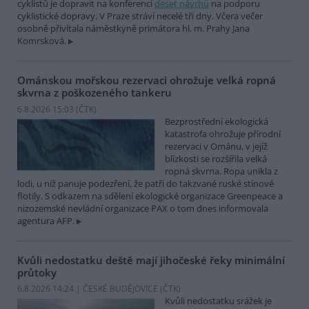
cyklistů je dopravit na konferenci
deset návrhů
na podporu
cyklistické dopravy. V Praze stráví necelé tři dny. Včera večer
osobně přivítala náměstkyně primátora hl. m. Prahy Jana
Komrsková.
Ománskou mořskou rezervaci ohrožuje velká ropná
skvrna z poškozeného tankeru
6.8.2026 15:03 (
ČTK
)
Bezprostřední ekologická
katastrofa ohrožuje přírodní
rezervaci v Ománu, v jejíž
blízkosti se rozšířila velká
ropná skvrna. Ropa unikla z
lodi, u níž panuje podezření, že patří do takzvané ruské stínové
flotily. S odkazem na sdělení ekologické organizace Greenpeace a
nizozemské nevládní organizace PAX o tom dnes informovala
agentura AFP.
Kvůli nedostatku deště mají jihočeské řeky minimální
průtoky
6.8.2026 14:24 | ČESKÉ BUDĚJOVICE (
ČTK
)
Kvůli nedostatku srážek je