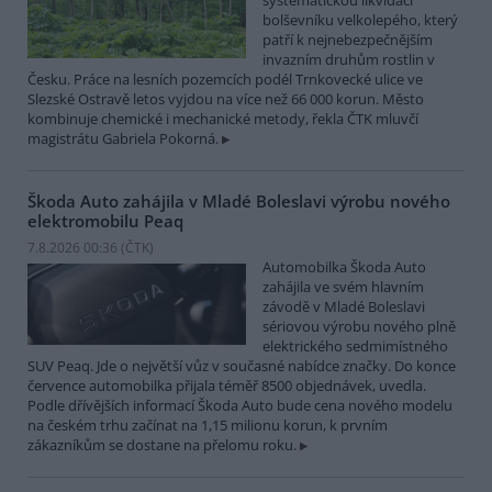
systematickou likvidací
bolševníku velkolepého, který
patří k nejnebezpečnějším
invazním druhům rostlin v
Česku. Práce na lesních pozemcích podél Trnkovecké ulice ve
Slezské Ostravě letos vyjdou na více než 66 000 korun. Město
kombinuje chemické i mechanické metody, řekla ČTK mluvčí
magistrátu Gabriela Pokorná.
Škoda Auto zahájila v Mladé Boleslavi výrobu nového
elektromobilu Peaq
7.8.2026 00:36 (
ČTK
)
Automobilka Škoda Auto
zahájila ve svém hlavním
závodě v Mladé Boleslavi
sériovou výrobu nového plně
elektrického sedmimístného
SUV Peaq. Jde o největší vůz v současné nabídce značky. Do konce
července automobilka přijala téměř 8500 objednávek, uvedla.
Podle dřívějších informací Škoda Auto bude cena nového modelu
na českém trhu začínat na 1,15 milionu korun, k prvním
zákazníkům se dostane na přelomu roku.