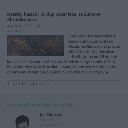
Desítky hasičů likvidují požár lesa na Šumavě
Aktualizováno
4.8.2026 17:13 (
ČTK
)
Diskuse: 2
Požár přibližně šesti hektarů
lesa a louky u šumavských
Nezdic na Klatovsku se přestal
šířit. Vrtulník s bambivakem
odletěl zhruba po 1,5 hodině
kolem 17:00. Zasahuje až 150 hasičů. Nikdo nebyl zraněn. ČTK to
řekl velitel zásahu Aleš Bucifal. Odhadl, že ohniska se budou ještě
dohašovat a hasiči budou místo hlídat přes noc do středy.
1
|
2
|
3
|
4
|
..
|
1581
|
»
komentáře
nejnovější
nejčtenější
Jan Palaščák
7.8.2026
Diskuse: 13