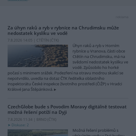
reklama
Za úhyn raků a ryb v rybníce na Chrudimsku může
nedostatek kyslíku ve vodě
7.8.2026 14:05 | CTĚTÍN (
ČTK
)
Úhyn raků a ryb v Horním
rybníce u Vranova, části obce
Ctětín na Chrudimsku, má na
svědomí nedostatek kyslíku ve
vodě. Způsobilo ho horké
počasí s minimem srážek. Podezření na otravu modrou skalicí se
nepotvrdilo, uvedla na dotaz ČTK ředitelka oblastního
inspektorátu České inspekce životního prostředí (ČIŽP) v Hradci
Králové Jana Štěpánková.
CzechGlobe bude s Povodím Moravy digitálně testovat
možná řešení potíží na Dyji
7.8.2026 11:34 | BRNO (
ČTK
)
Diskuse: 2
Možná řešení problémů s
ubýváním vody v Dyji budou