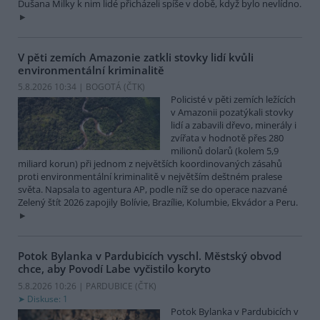
Dušana Milky k nim lidé přicházeli spíše v době, když bylo nevlídno.
V pěti zemích Amazonie zatkli stovky lidí kvůli
environmentální kriminalitě
5.8.2026 10:34 | BOGOTÁ (
ČTK
)
Policisté v pěti zemích ležících
v Amazonii pozatýkali stovky
lidí a zabavili dřevo, minerály i
zvířata v hodnotě přes 280
milionů dolarů (kolem 5,9
miliard korun) při jednom z největších koordinovaných zásahů
proti environmentální kriminalitě v největším deštném pralese
světa. Napsala to agentura AP, podle níž se do operace nazvané
Zelený štít 2026 zapojily Bolívie, Brazílie, Kolumbie, Ekvádor a Peru.
Potok Bylanka v Pardubicích vyschl. Městský obvod
chce, aby Povodí Labe vyčistilo koryto
5.8.2026 10:26 | PARDUBICE (
ČTK
)
Diskuse: 1
Potok Bylanka v Pardubicích v