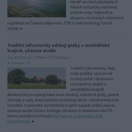
téměř ve všech jihočeských
řekách historicky nejmenší
průtok vody. Nejhorší je
situace v rovinatých oblastech,
například na Českobudějovicku. ČTK to řekl hydrolog Tomáš
Vlasák.
Tradiční záhumenky udržují ptáky v zemědělské
krajině, ukázala studie
6.8.2026 01:23 | PRAHA (
ČTK/Ekolist
)
Diskuse: 22
Tradiční záhumenky, tedy
malá políčka, významně
zvyšují počet i druhovou
rozmanitost ptáků v
zemědělské krajině.
Biodiverzitě prospívají také staré stodoly, otevřené půdy, pestré
zahrady a sady, které ptákům poskytují úkryt i vhodná místa ke
hnízdění. V jednolité zemědělské krajině naopak ptáků ubývá,
ukazuje studie Ústavu biologie obratlovců Akademie věd ČR,
kterou publikoval časopis
Agriculture, Ecosystems and
Environment
.