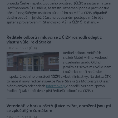
případu České inspekci životního prostředí (ČIŽP) a zastavení řízení.
Hoffmannová ČTK sdělila, že trestní oznámení podala proti dosud
přesně nezjištěným osobám působícím na MŽP a ČIŽP, případně
dalším osobám, jejichž účast na popsaném postupu může být
zjištěna prověřováním. Stanovisko MŽP a ČIŽP ČTK shání.
Ředitelé odborů i mluvčí se z ČIŽP rozhodli odejít z
vlastní vůle, řekl Straka
6.8.2026 15:22 (
ČTK
)
Ředitel odboru vnitřních
služeb Matěj Mrlina, vedoucí
služebního úřadu Oldřich
Jarolím a tisková mluvčí Miriam
Loužecká končí na České
inspekci životního prostředí (ČIŽP) z vlastní iniciativy. Na dotaz ČTK
to napsal nový ředitel inspekce Pavel Straka (za Motoristy). O jejich
plánovaných odchodech
informovaly
v pondělí Seznam Zprávy.
Podle něj tak končí dva z pěti ředitelů odborů na ČIŽP.
Veterináři v horku ošetřují více zvířat, ohrožení jsou psi
se zploštělým čumákem
6.8.2026 15:15 (
ČTK
)