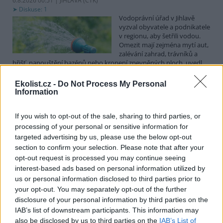
6.8.2026 00:51 | JIHLAVA (
ČTK
)
Diskuse: 1
Vodoprávní úřad v Jihlavě
vyzval obyvatele a podnikatele
v regionu, aby šetřili vodou.
Omezit mají zejména mytí aut,
zalévání zahrad, trávníků a
hřišť, napouštění bazénů nebo kropení zpevněných ploch, uvedl
mluvčí radnice Radovan Daněk. Úřad podle něj bude víc
kontrolovat povolené odběry. Výzva k šetření vodou platí pro
Ekolist.cz -
Do Not Process My Personal
všechny obce spadající pod Jihlavu jako obec s rozšířenou
Information
působností.
If you wish to opt-out of the sale, sharing to third parties, or
Celníci odhalili gang překupníků papoušků, zajistili
processing of your personal or sensitive information for
stovku ptáků
targeted advertising by us, please use the below opt-out
section to confirm your selection. Please note that after your
5.8.2026 20:13 (
ČTK
)
Celníci odhalili gang
opt-out request is processed you may continue seeing
překupníků chráněných druhů
interest-based ads based on personal information utilized by
papoušků působící v několika
us or personal information disclosed to third parties prior to
krajích a zajistili asi stovku
your opt-out. You may separately opt-out of the further
ptáků. S odchytem a
disclosure of your personal information by third parties on the
zajištěním zvířat celníkům pomohly zoo v Praze, Zlíně a Ostravě. V
ostravské zahradě také papoušci nalezli dočasné útočiště. V
IAB’s list of downstream participants. This information may
tiskové zprávě na
webu
celníků to oznámila mluvčí Celní správy ČR
also be disclosed by us to third parties on the
IAB’s List of