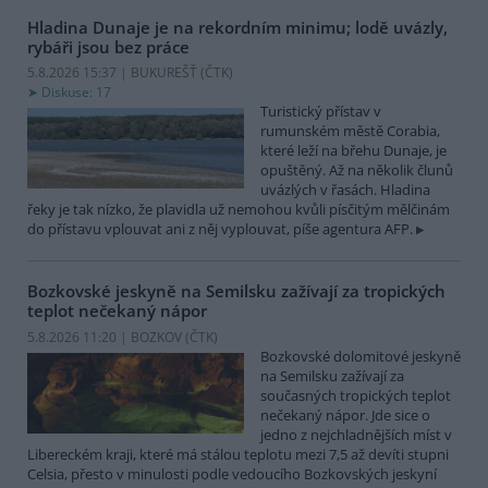
Hladina Dunaje je na rekordním minimu; lodě uvázly,
rybáři jsou bez práce
5.8.2026 15:37 | BUKUREŠŤ (
ČTK
)
Diskuse: 17
Turistický přístav v
rumunském městě Corabia,
které leží na břehu Dunaje, je
opuštěný. Až na několik člunů
uvázlých v řasách. Hladina
řeky je tak nízko, že plavidla už nemohou kvůli písčitým mělčinám
do přístavu vplouvat ani z něj vyplouvat, píše agentura AFP.
Bozkovské jeskyně na Semilsku zažívají za tropických
teplot nečekaný nápor
5.8.2026 11:20 | BOZKOV (
ČTK
)
Bozkovské dolomitové jeskyně
na Semilsku zažívají za
současných tropických teplot
nečekaný nápor. Jde sice o
jedno z nejchladnějších míst v
Libereckém kraji, které má stálou teplotu mezi 7,5 až devíti stupni
Celsia, přesto v minulosti podle vedoucího Bozkovských jeskyní