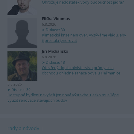
Ohrožuje nedostatek vody budoucnost jádra?
Eliška Vidomus
6.8.2026
Diskuse: 30
Klimatická krize není over. Vyzýváme vládu, aby
ji přestala ignorovat
Jiří Michalisko
6.8.2026
Diskuse: 18
Otevřený dopis ministerstvu průmyslu a
obchodu ohledně sanace odvalu Heřmanice
5.8.2026
Diskuse: 39
Dostupné bydlení nevyřeší jen nová výstavba. Česko musí lépe
využít renovace stávajících budov
rady a návody