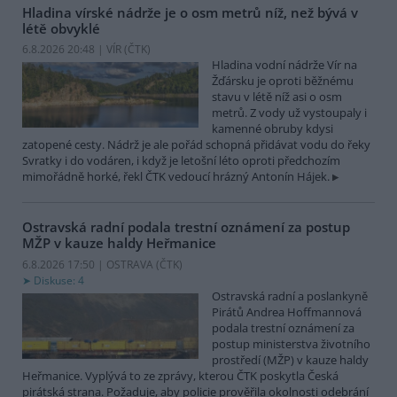
Hladina vírské nádrže je o osm metrů níž, než bývá v
létě obvyklé
6.8.2026 20:48 | VÍR (
ČTK
)
Hladina vodní nádrže Vír na
Žďársku je oproti běžnému
stavu v létě níž asi o osm
metrů. Z vody už vystoupaly i
kamenné obruby kdysi
zatopené cesty. Nádrž je ale pořád schopná přidávat vodu do řeky
Svratky i do vodáren, i když je letošní léto oproti předchozím
mimořádně horké, řekl ČTK vedoucí hrázný Antonín Hájek.
Ostravská radní podala trestní oznámení za postup
MŽP v kauze haldy Heřmanice
6.8.2026 17:50 | OSTRAVA (
ČTK
)
Diskuse: 4
Ostravská radní a poslankyně
Pirátů Andrea Hoffmannová
podala trestní oznámení za
postup ministerstva životního
prostředí (MŽP) v kauze haldy
Heřmanice. Vyplývá to ze zprávy, kterou ČTK poskytla Česká
pirátská strana. Požaduje, aby policie prověřila okolnosti odebrání