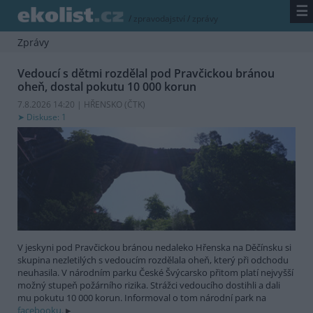
☰
/
zpravodajství
/
zprávy
Zprávy
Vedoucí s dětmi rozdělal pod Pravčickou bránou
oheň, dostal pokutu 10 000 korun
7.8.2026 14:20 | HŘENSKO (
ČTK
)
Diskuse: 1
V jeskyni pod Pravčickou bránou nedaleko Hřenska na Děčínsku si
skupina nezletilých s vedoucím rozdělala oheň, který při odchodu
neuhasila. V národním parku České Švýcarsko přitom platí nejvyšší
možný stupeň požárního rizika. Strážci vedoucího dostihli a dali
mu pokutu 10 000 korun. Informoval o tom národní park na
facebooku.