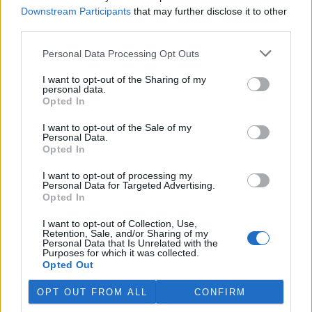
Martina Kaňková. Případem se zabývá policie.
Downstream Participants
that may further disclose it to other
third parties.
Island vyhostí aktivisty bojující proti lovu velryb,
Personal Data Processing Opt Outs
pronásledovali velrybáře
5.8.2026 19:54 (
ČTK
)
I want to opt-out of the Sharing of my
Islandské úřady nařídily
personal data.
vyhoštění 21 aktivistů
Opted In
bojujících proti lovu velryb
poté, co minulý týden
I want to opt-out of the Sale of my
Personal Data.
pobřežní stráž s policií zabavily
Opted In
jejich loď, která pronásledovala velrybářské plavidlo. Pasažéři lodi
patřící nadaci kanadsko-amerického ekologického aktivisty Paula
Watsona jsou od té doby zadržováni v Reykjavíku. Sám Watson na
I want to opt-out of processing my
Personal Data for Targeted Advertising.
palubě nebyl. Píše o tom agentura AFP s odvoláním na islandskou
Opted In
policii.
I want to opt-out of Collection, Use,
Retention, Sale, and/or Sharing of my
Záchranná stanice v Praze přijímá kvůli vedrům více
Personal Data that Is Unrelated with the
volně žijících zvířat
Purposes for which it was collected.
Opted Out
5.8.2026 17:40 | PRAHA (
ČTK
)
Kvůli vysokým letním
OPT OUT FROM ALL
CONFIRM
teplotám pracovníci pražské
záchranné stanice pro volně