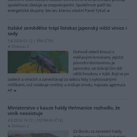
společnosti sleduje se znepokojením. Společnost patří do
energetické skupiny Sev.en, kterou vlastní Pavel Tykač.
Italské zemědělce trápí listokaz japonský ničící vinice i
sady
5.8.2026 01:12 | ŘÍM (
ČTK
)
Diskuse: 2
Duhově zelení brouci s
měňavými krovkami, jejichž
původní domovinou je
Japonsko, se stávají čím dál
větší hrozbou v Itálii. Rojí se po
sadech a vinicích a zanechávají za sebou listy s vykousanými
mřížkami, což oslabuje rostliny a snižuje úrodu, napsala agentura
AP.
Ministerstvo v kauze haldy Heřmanice rozhodlo, že
viník neexistuje
4.8.2026 19:12 | OSTRAVA (
ČTK
)
Diskuse: 2
Za škodu za zavezení haldy
Heřmanice v Ostravě statisíci