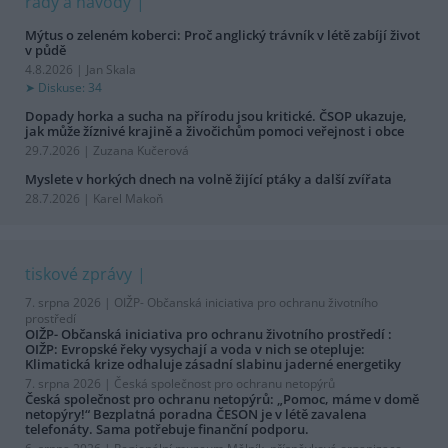
rady a návody
Mýtus o zeleném koberci: Proč anglický trávník v létě zabíjí život
v půdě
4.8.2026 | Jan Skala
Diskuse: 34
Dopady horka a sucha na přírodu jsou kritické. ČSOP ukazuje,
jak může žíznivé krajině a živočichům pomoci veřejnost i obce
29.7.2026 | Zuzana Kučerová
Myslete v horkých dnech na volně žijící ptáky a další zvířata
28.7.2026 | Karel Makoň
tiskové zprávy
7. srpna 2026 |
OIŽP- Občanská iniciativa pro ochranu životního
prostředí
OIŽP- Občanská iniciativa pro ochranu životního prostředí :
OIŽP: Evropské řeky vysychají a voda v nich se otepluje:
Klimatická krize odhaluje zásadní slabinu jaderné energetiky
7. srpna 2026 |
Česká společnost pro ochranu netopýrů
Česká společnost pro ochranu netopýrů: „Pomoc, máme v domě
netopýry!“ Bezplatná poradna ČESON je v létě zavalena
telefonáty. Sama potřebuje finanční podporu.