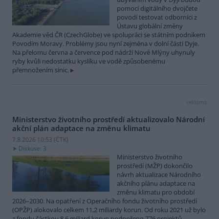
pomocí digitálního dvojčete
povodí testovat odborníci z
Ústavu globální změny
Akademie věd ČR (CzechGlobe) ve spolupráci se státním podnikem
Povodím Moravy. Problémy jsou nyní zejména v dolní části Dyje.
Na přelomu června a července pod nádrží Nové Mlýny uhynuly
ryby kvůli nedostatku kyslíku ve vodě způsobenému
přemnožením sinic.
reklama
Ministerstvo životního prostředí aktualizovalo Národní
akční plán adaptace na změnu klimatu
7.8.2026 10:53 (
ČTK
)
Diskuse: 3
Ministerstvo životního
prostředí (MŽP) dokončilo
návrh aktualizace Národního
akčního plánu adaptace na
změnu klimatu pro období
2026–2030. Na opatření z Operačního fondu životního prostředí
(OPŽP) alokovalo celkem 11,2 miliardy korun. Od roku 2021 už bylo
z fondu částkou 8,6 miliard korun podpořeno 776 projektů