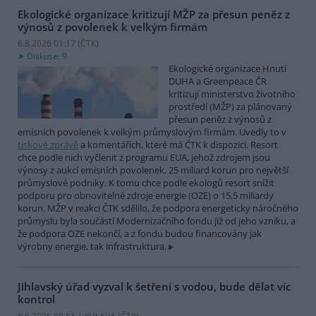
Ekologické organizace kritizují MŽP za přesun peněz z
výnosů z povolenek k velkým firmám
6.8.2026 01:17 (
ČTK
)
Diskuse: 9
Ekologické organizace Hnutí
DUHA a Greenpeace ČR
kritizují ministerstvo životního
prostředí (MŽP) za plánovaný
přesun peněz z výnosů z
emisních povolenek k velkým průmyslovým firmám. Uvedly to v
tiskové zprávě
a komentářích, které má ČTK k dispozici. Resort
chce podle nich vyčlenit z programu EUA, jehož zdrojem jsou
výnosy z aukcí emisních povolenek, 25 miliard korun pro největší
průmyslové podniky. K tomu chce podle ekologů resort snížit
podporu pro obnovitelné zdroje energie (OZE) o 15,5 miliardy
korun. MŽP v reakci ČTK sdělilo, že podpora energeticky náročného
průmyslu byla součástí Modernizačního fondu již od jeho vzniku, a
že podpora OZE nekončí, a z fondu budou financovány jak
výrobny energie, tak infrastruktura.
Jihlavský úřad vyzval k šetření s vodou, bude dělat víc
kontrol