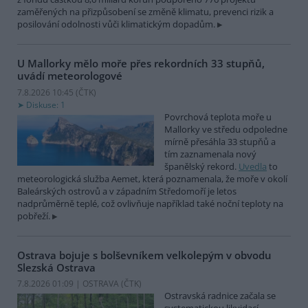
zaměřených na přizpůsobení se změně klimatu, prevenci rizik a
posilování odolnosti vůči klimatickým dopadům.
U Mallorky mělo moře přes rekordních 33 stupňů,
uvádí meteorologové
7.8.2026 10:45 (
ČTK
)
Diskuse: 1
Povrchová teplota moře u
Mallorky ve středu odpoledne
mírně přesáhla 33 stupňů a
tím zaznamenala nový
španělský rekord.
Uvedla
to
meteorologická služba Aemet, která poznamenala, že moře v okolí
Baleárských ostrovů a v západním Středomoří je letos
nadprůměrně teplé, což ovlivňuje například také noční teploty na
pobřeží.
Ostrava bojuje s bolševníkem velkolepým v obvodu
Slezská Ostrava
7.8.2026 01:09 | OSTRAVA (
ČTK
)
Ostravská radnice začala se