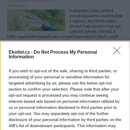
6.8.2026 00:51 | JIHLAVA (
ČTK
)
Diskuse: 1
Vodoprávní úřad v Jihlavě
vyzval obyvatele a podnikatele
v regionu, aby šetřili vodou.
Omezit mají zejména mytí aut,
zalévání zahrad, trávníků a
hřišť, napouštění bazénů nebo kropení zpevněných ploch, uvedl
mluvčí radnice Radovan Daněk. Úřad podle něj bude víc
kontrolovat povolené odběry. Výzva k šetření vodou platí pro
Ekolist.cz -
Do Not Process My Personal
všechny obce spadající pod Jihlavu jako obec s rozšířenou
Information
působností.
If you wish to opt-out of the sale, sharing to third parties, or
Celníci odhalili gang překupníků papoušků, zajistili
processing of your personal or sensitive information for
stovku ptáků
targeted advertising by us, please use the below opt-out
5.8.2026 20:13 (
ČTK
)
section to confirm your selection. Please note that after your
Celníci odhalili gang
opt-out request is processed you may continue seeing
překupníků chráněných druhů
interest-based ads based on personal information utilized by
papoušků působící v několika
krajích a zajistili asi stovku
us or personal information disclosed to third parties prior to
ptáků. S odchytem a
your opt-out. You may separately opt-out of the further
zajištěním zvířat celníkům pomohly zoo v Praze, Zlíně a Ostravě. V
disclosure of your personal information by third parties on the
ostravské zahradě také papoušci nalezli dočasné útočiště. V
IAB’s list of downstream participants. This information may
tiskové zprávě na
webu
celníků to oznámila mluvčí Celní správy ČR