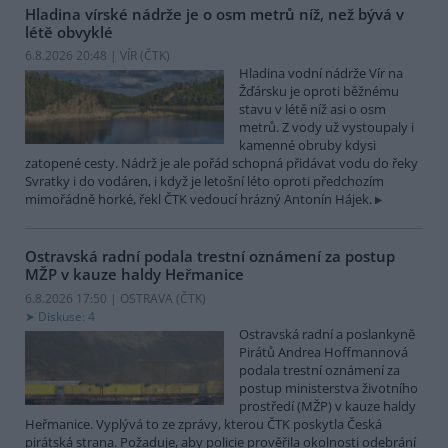
Hladina vírské nádrže je o osm metrů níž, než bývá v
létě obvyklé
6.8.2026 20:48 | VÍR (
ČTK
)
Hladina vodní nádrže Vír na
Žďársku je oproti běžnému
stavu v létě níž asi o osm
metrů. Z vody už vystoupaly i
kamenné obruby kdysi
zatopené cesty. Nádrž je ale pořád schopná přidávat vodu do řeky
Svratky i do vodáren, i když je letošní léto oproti předchozím
mimořádně horké, řekl ČTK vedoucí hrázný Antonín Hájek.
Ostravská radní podala trestní oznámení za postup
MŽP v kauze haldy Heřmanice
6.8.2026 17:50 | OSTRAVA (
ČTK
)
Diskuse: 4
Ostravská radní a poslankyně
Pirátů Andrea Hoffmannová
podala trestní oznámení za
postup ministerstva životního
prostředí (MŽP) v kauze haldy
Heřmanice. Vyplývá to ze zprávy, kterou ČTK poskytla Česká
pirátská strana. Požaduje, aby policie prověřila okolnosti odebrání