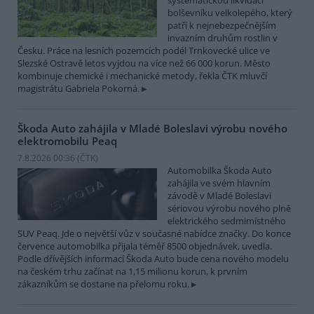
systematickou likvidací
bolševníku velkolepého, který
patří k nejnebezpečnějším
invazním druhům rostlin v
Česku. Práce na lesních pozemcích podél Trnkovecké ulice ve
Slezské Ostravě letos vyjdou na více než 66 000 korun. Město
kombinuje chemické i mechanické metody, řekla ČTK mluvčí
magistrátu Gabriela Pokorná.
Škoda Auto zahájila v Mladé Boleslavi výrobu nového
elektromobilu Peaq
7.8.2026 00:36 (
ČTK
)
Automobilka Škoda Auto
zahájila ve svém hlavním
závodě v Mladé Boleslavi
sériovou výrobu nového plně
elektrického sedmimístného
SUV Peaq. Jde o největší vůz v současné nabídce značky. Do konce
července automobilka přijala téměř 8500 objednávek, uvedla.
Podle dřívějších informací Škoda Auto bude cena nového modelu
na českém trhu začínat na 1,15 milionu korun, k prvním
zákazníkům se dostane na přelomu roku.