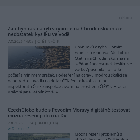
reklama
Za úhyn raků a ryb v rybníce na Chrudimsku může
nedostatek kyslíku ve vodě
7.8.2026 14:05 | CTĚTÍN (
ČTK
)
Úhyn raků a ryb v Horním
rybníce u Vranova, části obce
Ctětín na Chrudimsku, má na
svědomí nedostatek kyslíku ve
vodě. Způsobilo ho horké
počasí s minimem srážek. Podezření na otravu modrou skalicí se
nepotvrdilo, uvedla na dotaz ČTK ředitelka oblastního
inspektorátu České inspekce životního prostředí (ČIŽP) v Hradci
Králové Jana Štěpánková.
CzechGlobe bude s Povodím Moravy digitálně testovat
možná řešení potíží na Dyji
7.8.2026 11:34 | BRNO (
ČTK
)
Diskuse: 2
Možná řešení problémů s
ubýváním vody v Dyji budou