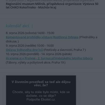
6. srpna 2026 |
Regionální muzeum Mělník, příspěvková organizace
Regionální muzeum Mělník, příspěvková organizace: Výstava 50
let CHKO Kokořínsko - Máchův kraj
kalendář akcí
8. srpna 2026 (sobota) 14:00 - 15:00
Komentované prohlídky výstavy Rostlinná Odysea
(Přednášky a
diskuse, )
9. srpna 2026 (neděle) 10:00 - 16:00
Oslava Světového dne lvů
(Festivaly a slavnosti, Praha 7 )
10. srpna 2026 (pondělí) - 14. srpna 2026 (pátek)
Hrajeme si v Pralese - 2. turnus příměstského letního tábora
(Tábory, výlety a pobytové akce, Praha 19 )