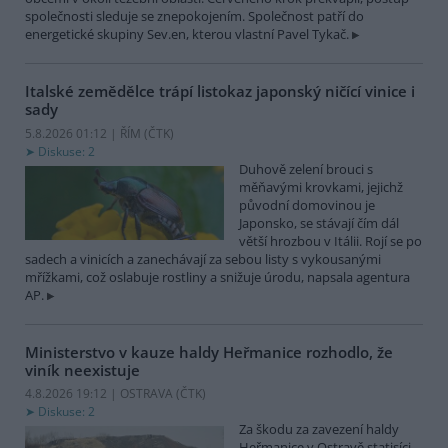
společnosti sleduje se znepokojením. Společnost patří do
energetické skupiny Sev.en, kterou vlastní Pavel Tykač.
Italské zemědělce trápí listokaz japonský ničící vinice i
sady
5.8.2026 01:12 | ŘÍM (
ČTK
)
Diskuse: 2
Duhově zelení brouci s
měňavými krovkami, jejichž
původní domovinou je
Japonsko, se stávají čím dál
větší hrozbou v Itálii. Rojí se po
sadech a vinicích a zanechávají za sebou listy s vykousanými
mřížkami, což oslabuje rostliny a snižuje úrodu, napsala agentura
AP.
Ministerstvo v kauze haldy Heřmanice rozhodlo, že
viník neexistuje
4.8.2026 19:12 | OSTRAVA (
ČTK
)
Diskuse: 2
Za škodu za zavezení haldy
Heřmanice v Ostravě statisíci