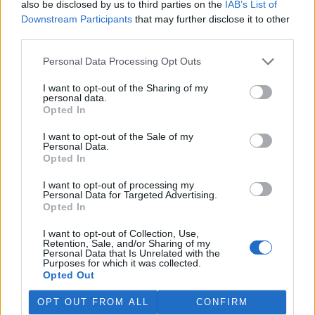
also be disclosed by us to third parties on the
IAB’s List of
Martina Kaňková. Případem se zabývá policie.
Downstream Participants
that may further disclose it to other
third parties.
Island vyhostí aktivisty bojující proti lovu velryb,
pronásledovali velrybáře
Personal Data Processing Opt Outs
5.8.2026 19:54 (
ČTK
)
I want to opt-out of the Sharing of my
Islandské úřady nařídily
personal data.
vyhoštění 21 aktivistů
Opted In
bojujících proti lovu velryb
poté, co minulý týden
I want to opt-out of the Sale of my
pobřežní stráž s policií zabavily
Personal Data.
jejich loď, která pronásledovala velrybářské plavidlo. Pasažéři lodi
Opted In
patřící nadaci kanadsko-amerického ekologického aktivisty Paula
Watsona jsou od té doby zadržováni v Reykjavíku. Sám Watson na
I want to opt-out of processing my
palubě nebyl. Píše o tom agentura AFP s odvoláním na islandskou
Personal Data for Targeted Advertising.
policii.
Opted In
I want to opt-out of Collection, Use,
Záchranná stanice v Praze přijímá kvůli vedrům více
Retention, Sale, and/or Sharing of my
Personal Data that Is Unrelated with the
volně žijících zvířat
Purposes for which it was collected.
5.8.2026 17:40 | PRAHA (
ČTK
)
Opted Out
Kvůli vysokým letním
teplotám pracovníci pražské
OPT OUT FROM ALL
CONFIRM
záchranné stanice pro volně