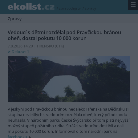
☰
/
zpravodajství
/
zprávy
Zprávy
Vedoucí s dětmi rozdělal pod Pravčickou bránou
oheň, dostal pokutu 10 000 korun
7.8.2026 14:20 | HŘENSKO (
ČTK
)
Diskuse: 1
V jeskyni pod Pravčickou bránou nedaleko Hřenska na Děčínsku si
skupina nezletilých s vedoucím rozdělala oheň, který při odchodu
neuhasila. V národním parku České Švýcarsko přitom platí nejvyšší
možný stupeň požárního rizika. Strážci vedoucího dostihli a dali
mu pokutu 10 000 korun. Informoval o tom národní park na
facebooku.