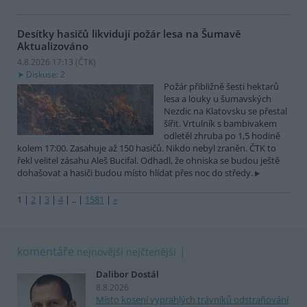
Desítky hasičů likvidují požár lesa na Šumavě
Aktualizováno
4.8.2026 17:13 (
ČTK
)
Diskuse: 2
Požár přibližně šesti hektarů
lesa a louky u šumavských
Nezdic na Klatovsku se přestal
šířit. Vrtulník s bambivakem
odletěl zhruba po 1,5 hodině
kolem 17:00. Zasahuje až 150 hasičů. Nikdo nebyl zraněn. ČTK to
řekl velitel zásahu Aleš Bucifal. Odhadl, že ohniska se budou ještě
dohašovat a hasiči budou místo hlídat přes noc do středy.
1
|
2
|
3
|
4
|
..
|
1581
|
»
komentáře
nejnovější
nejčtenější
Dalibor Dostál
8.8.2026
Místo kosení vyprahlých trávníků odstraňování