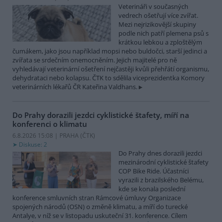
Veterináři v současných
vedrech ošetřují více zvířat.
Mezi nejrizikovější skupiny
podle nich patří plemena psů s
krátkou lebkou a zploštělým
čumákem, jako jsou například mopsi nebo buldočci, starší jedinci a
zvířata se srdečním onemocněním. Jejich majitelé pro ně
vyhledávají veterinární ošetření nejčastěji kvůli přehřátí organismu,
dehydrataci nebo kolapsu. ČTK to sdělila viceprezidentka Komory
veterinárních lékařů ČR Kateřina Valdhans.
Do Prahy dorazili jezdci cyklistické štafety, míří na
konferenci o klimatu
6.8.2026 15:08 | PRAHA (
ČTK
)
Diskuse: 2
Do Prahy dnes dorazili jezdci
mezinárodní cyklistické štafety
COP Bike Ride. Účastníci
vyrazili z brazilského Belému,
kde se konala poslední
konference smluvních stran Rámcové úmluvy Organizace
spojených národů (OSN) o změně klimatu, a míří do turecké
Antalye, v níž se v listopadu uskuteční 31. konference. Cílem