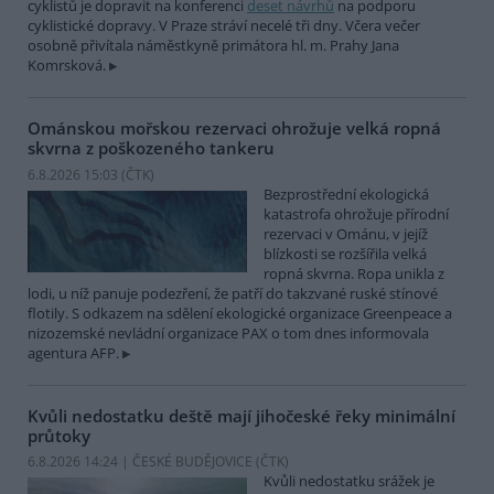
cyklistů je dopravit na konferenci
deset návrhů
na podporu
cyklistické dopravy. V Praze stráví necelé tři dny. Včera večer
osobně přivítala náměstkyně primátora hl. m. Prahy Jana
Komrsková.
Ománskou mořskou rezervaci ohrožuje velká ropná
skvrna z poškozeného tankeru
6.8.2026 15:03 (
ČTK
)
Bezprostřední ekologická
katastrofa ohrožuje přírodní
rezervaci v Ománu, v jejíž
blízkosti se rozšířila velká
ropná skvrna. Ropa unikla z
lodi, u níž panuje podezření, že patří do takzvané ruské stínové
flotily. S odkazem na sdělení ekologické organizace Greenpeace a
nizozemské nevládní organizace PAX o tom dnes informovala
agentura AFP.
Kvůli nedostatku deště mají jihočeské řeky minimální
průtoky
6.8.2026 14:24 | ČESKÉ BUDĚJOVICE (
ČTK
)
Kvůli nedostatku srážek je