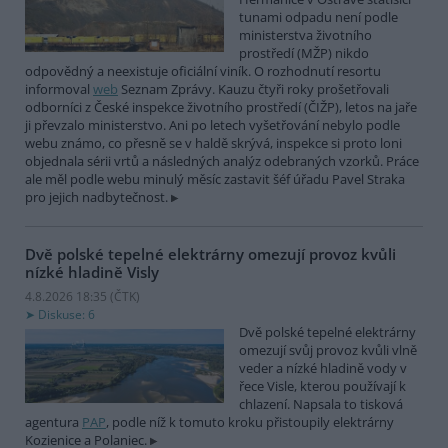
tunami odpadu není podle
ministerstva životního
prostředí (MŽP) nikdo
odpovědný a neexistuje oficiální viník. O rozhodnutí resortu
informoval
web
Seznam Zprávy. Kauzu čtyři roky prošetřovali
odborníci z České inspekce životního prostředí (ČIŽP), letos na jaře
ji převzalo ministerstvo. Ani po letech vyšetřování nebylo podle
webu známo, co přesně se v haldě skrývá, inspekce si proto loni
objednala sérii vrtů a následných analýz odebraných vzorků. Práce
ale měl podle webu minulý měsíc zastavit šéf úřadu Pavel Straka
pro jejich nadbytečnost.
Dvě polské tepelné elektrárny omezují provoz kvůli
nízké hladině Visly
4.8.2026 18:35 (
ČTK
)
Diskuse: 6
Dvě polské tepelné elektrárny
omezují svůj provoz kvůli vlně
veder a nízké hladině vody v
řece Visle, kterou používají k
chlazení. Napsala to tisková
agentura
PAP
, podle níž k tomuto kroku přistoupily elektrárny
Kozienice a Polaniec.