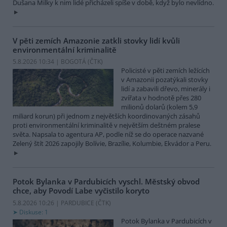
Dušana Milky k nim lidé přicházeli spíše v době, když bylo nevlídno.
V pěti zemích Amazonie zatkli stovky lidí kvůli
environmentální kriminalitě
5.8.2026 10:34 | BOGOTÁ (
ČTK
)
Policisté v pěti zemích ležících
v Amazonii pozatýkali stovky
lidí a zabavili dřevo, minerály i
zvířata v hodnotě přes 280
milionů dolarů (kolem 5,9
miliard korun) při jednom z největších koordinovaných zásahů
proti environmentální kriminalitě v největším deštném pralese
světa. Napsala to agentura AP, podle níž se do operace nazvané
Zelený štít 2026 zapojily Bolívie, Brazílie, Kolumbie, Ekvádor a Peru.
Potok Bylanka v Pardubicích vyschl. Městský obvod
chce, aby Povodí Labe vyčistilo koryto
5.8.2026 10:26 | PARDUBICE (
ČTK
)
Diskuse: 1
Potok Bylanka v Pardubicích v