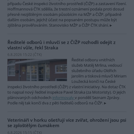
případu České inspekci životního prostředí (ČIŽP) a zastavení řízení.
Hoffmannová ČTK sdělila, že trestní oznámení podala proti dosud
přesně nezjištěným osobám působícím na MŽP a ČIŽP, případně
dalším osobám, jejichž účast na popsaném postupu může být
zjištěna prověřováním. Stanovisko MŽP a ČIŽP ČTK shání.
Ředitelé odborů i mluvčí se z ČIŽP rozhodli odejít z
vlastní vůle, řekl Straka
6.8.2026 15:22 (
ČTK
)
Ředitel odboru vnitřních
služeb Matěj Mrlina, vedoucí
služebního úřadu Oldřich
Jarolím a tisková mluvčí Miriam
Loužecká končí na České
inspekci životního prostředí (ČIŽP) z vlastní iniciativy. Na dotaz ČTK
to napsal nový ředitel inspekce Pavel Straka (za Motoristy). O jejich
plánovaných odchodech
informovaly
v pondělí Seznam Zprávy.
Podle něj tak končí dva z pěti ředitelů odborů na ČIŽP.
Veterináři v horku ošetřují více zvířat, ohrožení jsou psi
se zploštělým čumákem
6.8.2026 15:15 (
ČTK
)