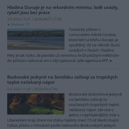
Hladina Dunaje je na rekordním minimu; lodě uvázly,
rybáři jsou bez práce
5.8.2026 15:37 | BUKUREŠŤ (
ČTK
)
Diskuse: 17
Turistický přístav v
rumunském městě Corabia,
které leží na břehu Dunaje, je
opuštěný. Až na několik člunů
uvázlých v řasách. Hladina
řeky je tak nízko, že plavidla už nemohou kvůli písčitým mělčinám
do přístavu vplouvat ani z něj vyplouvat, píše agentura AFP.
Bozkovské jeskyně na Semilsku zažívají za tropických
teplot nečekaný nápor
5.8.2026 11:20 | BOZKOV (
ČTK
)
Bozkovské dolomitové jeskyně
na Semilsku zažívají za
současných tropických teplot
nečekaný nápor. Jde sice o
jedno z nejchladnějších míst v
Libereckém kraji, které má stálou teplotu mezi 7,5 až devíti stupni
Celsia, přesto v minulosti podle vedoucího Bozkovských jeskyní