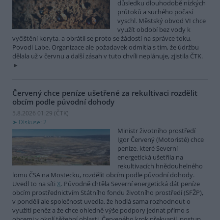
důsledku dlouhodobě nízkých
průtoků a suchého počasí
vyschl. Městský obvod VI chce
využít období bez vody k
vyčištění koryta, a obrátil se proto se žádostí na správce toku,
Povodí Labe. Organizace ale požadavek odmítla s tím, že údržbu
dělala už v červnu a další zásah v tuto chvíli neplánuje, zjistila ČTK.
Červený chce peníze ušetřené za rekultivaci rozdělit
obcím podle původní dohody
5.8.2026 01:29 (
ČTK
)
Diskuse: 2
Ministr životního prostředí
Igor Červený (Motoristé) chce
peníze, které Severní
energetická ušetřila na
rekultivacích hnědouhelného
lomu ČSA na Mostecku, rozdělit obcím podle původní dohody.
Uvedl to na síti
X
. Původně chtěla Severní energetická dát peníze
obcím prostřednictvím Státního fondu životního prostředí (SFŽP),
v pondělí ale společnost uvedla, že hodlá sama rozhodnout o
využití peněz a že chce ohledně výše podpory jednat přímo s
obcemi v okolí těžební oblasti. Červeného krok překvapil, postup