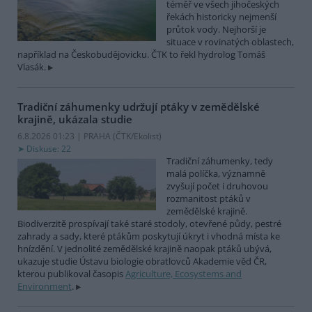
téměř ve všech jihočeských
řekách historicky nejmenší
průtok vody. Nejhorší je
situace v rovinatých oblastech,
například na Českobudějovicku. ČTK to řekl hydrolog Tomáš
Vlasák.
Tradiční záhumenky udržují ptáky v zemědělské
krajině, ukázala studie
6.8.2026 01:23 | PRAHA (
ČTK/Ekolist
)
Diskuse: 22
Tradiční záhumenky, tedy
malá políčka, významně
zvyšují počet i druhovou
rozmanitost ptáků v
zemědělské krajině.
Biodiverzitě prospívají také staré stodoly, otevřené půdy, pestré
zahrady a sady, které ptákům poskytují úkryt i vhodná místa ke
hnízdění. V jednolité zemědělské krajině naopak ptáků ubývá,
ukazuje studie Ústavu biologie obratlovců Akademie věd ČR,
kterou publikoval časopis
Agriculture, Ecosystems and
Environment
.