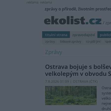
reklama
reklama
zprávy o přírodě, životním prostřed
/
zp
titulní strana
zpravodajství
public
zprávy
tiskové zprávy
co píší jiní
spe
Zprávy
Ostrava bojuje s bolš
velkolepým v obvodu S
7.8.2026 01:09 | OSTRAVA (
ČTK
)
Ostra
syste
velko
nejn
druhů