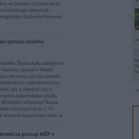
ice ve Slezské Ostravě letos
to kombinuje chemické i
magistrátu Gabriela Pokorná.
sa
lavi výrobu nového
5.
Do
obilka Škoda Auto zahájila ve
Če
 hlavním závodě v Mladé
b
lavi sériovou výrobu nového
elektrického sedmimístného
eaq. Jde o největší vůz v
re
rvence automobilka přijala
dřívějších informací Škoda
kém trhu začínat na 1,15
e dostane na přelomu roku.
námení za postup MŽP v