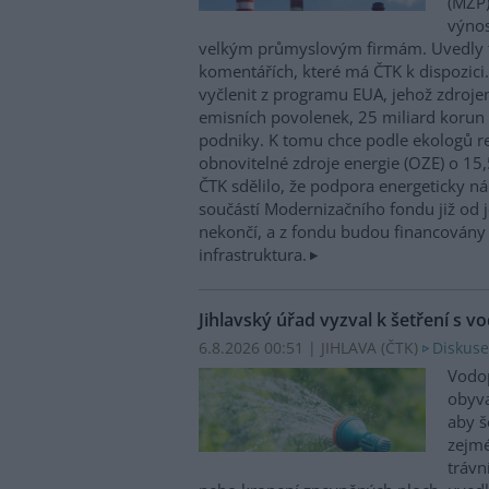
(MŽP)
výnos
velkým průmyslovým firmám. Uvedly 
komentářích, které má ČTK k dispozici.
vyčlenit z programu EUA, jehož zdroje
emisních povolenek, 25 miliard korun
podniky. K tomu chce podle ekologů re
obnovitelné zdroje energie (OZE) o 15,
ČTK sdělilo, že podpora energeticky 
součástí Modernizačního fondu již od 
nekončí, a z fondu budou financovány 
infrastruktura.
Jihlavský úřad vyzval k šetření s v
6.8.2026 00:51 | JIHLAVA (
ČTK
)
Diskuse
Vodop
obyva
aby š
zejmé
trávn