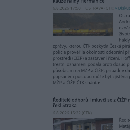
kauze haldy Heřmanice
6.8.2026 17:50 | OSTRAVA (
ČTK
)
Diskus
Ostra
Andre
oznám
život
haldy
zprávy, kterou ČTK poskytla Česká pirá
policie prověřila okolnosti odebrání p
prostředí (ČIŽP) a zastavení řízení. Ho
trestní oznámení podala proti dosud 
působícím na MŽP a ČIŽP, případně dal
popsaném postupu může být zjištěna 
MŽP a ČIŽP ČTK shání.
Ředitelé odborů i mluvčí se z ČIŽP r
řekl Straka
6.8.2026 15:22 (
ČTK
)
Ředit
Matěj