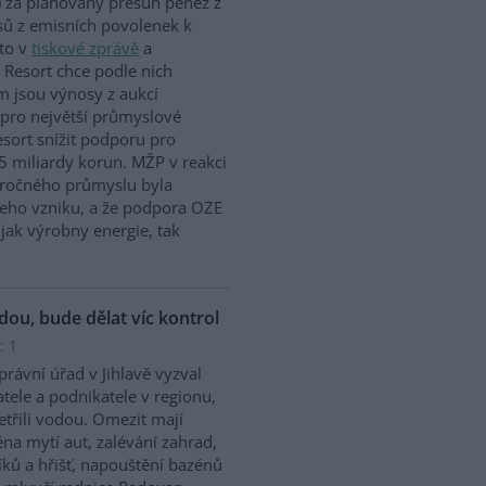
 za plánovaný přesun peněz z
ů z emisních povolenek k
to v
tiskové zprávě
a
 Resort chce podle nich
m jsou výnosy z aukcí
 pro největší průmyslové
sort snížit podporu pro
5 miliardy korun. MŽP v reakci
náročného průmyslu byla
jeho vzniku, a že podpora OZE
jak výrobny energie, tak
odou, bude dělat víc kontrol
: 1
rávní úřad v Jihlavě vyzval
tele a podnikatele v regionu,
etřili vodou. Omezit mají
na mytí aut, zalévání zahrad,
íků a hřišť, napouštění bazénů