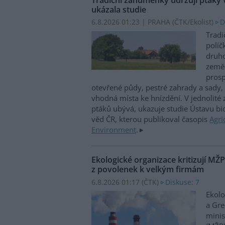
ukázala studie
6.8.2026 01:23 | PRAHA (
ČTK/Ekolist
)
D
Tradi
políč
druho
zeměd
prosp
otevřené půdy, pestré zahrady a sady, 
vhodná místa ke hnízdění. V jednolité
ptáků ubývá, ukazuje studie Ústavu b
věd ČR, kterou publikoval časopis
Agri
Environment
.
Ekologické organizace kritizují MŽ
z povolenek k velkým firmám
6.8.2026 01:17 (
ČTK
)
Diskuse: 7
Ekolo
a Gre
minis