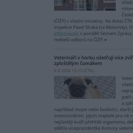
úřadu
mluvč
České
(ČIŽP) z vlastní iniciativy. Na dotaz ČT
inspekce Pavel Straka (za Motoristy).
informovaly
v pondělí Seznam Zprávy. 
ředitelů odborů na ČIŽP.
Veterináři v horku ošetřují více zví
zploštělým čumákem
6.8.2026 15:15 (
ČTK
)
Veter
ošetř
nejri
patří
a zpl
například mopsi nebo buldočci, starší j
onemocněním. Jejich majitelé pro ně vy
nejčastěji kvůli přehřátí organismu, d
sdělila viceprezidentka Komory veterin