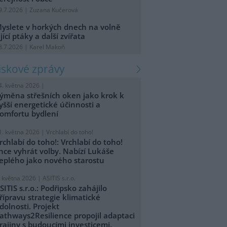
9.7.2026 | Zuzana Kučerová
yslete v horkých dnech na volně
ijící ptáky a další zvířata
8.7.2026 | Karel Makoň
tiskové zprávy
4. května 2026 |
ýměna střešních oken jako krok k
yšší energetické účinnosti a
omfortu bydlení
1. května 2026 |
Vrchlabí do toho!
rchlabí do toho!: Vrchlabí do toho!
hce vyhrát volby. Nabízí Lukáše
eplého jako nového starostu
. května 2026 |
ASITIS s.r.o.
SITIS s.r.o.: Podřipsko zahájilo
řípravu strategie klimatické
dolnosti. Projekt
athways2Resilience propojil adaptaci
rajiny s budoucími investicemi.