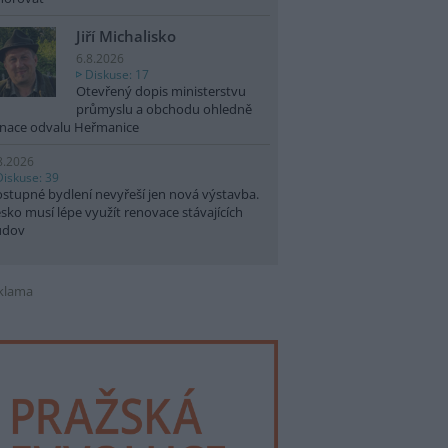
Jiří Michalisko
6.8.2026
Diskuse: 17
Otevřený dopis ministerstvu
průmyslu a obchodu ohledně
nace odvalu Heřmanice
8.2026
Diskuse: 39
stupné bydlení nevyřeší jen nová výstavba.
sko musí lépe využít renovace stávajících
udov
klama