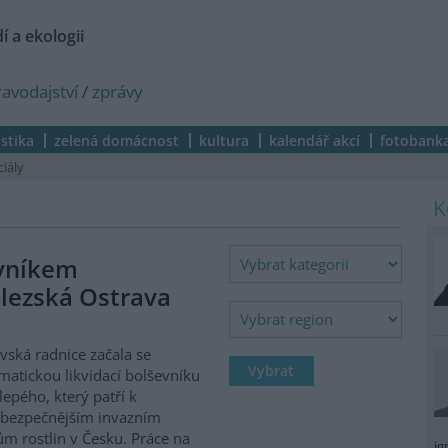
í a ekologii
ravodajství
/
zprávy
istika
zelená domácnost
kultura
kalendář akcí
fotobank
ciály
evníkem
lezská Ostrava
vská radnice začala se
matickou likvidací bolševníku
lepého, který patří k
ebezpečnějším invazním
m rostlin v Česku. Práce na
ig