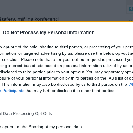
 štafety, míří na konferenci
8
 2
 -
Do Not Process My Personal Information
K
ahy dnes dorazili jezdci
O
árodní cyklistické štafety COP
to opt-out of the sale, sharing to third parties, or processing of your per
Ride. Účastníci vyrazili z
9
formation for targeted advertising by us, please use the below opt-out s
O
lského Belému, kde se konala
r selection. Please note that after your opt-out request is processed y
s
dní konference smluvních
eing interest-based ads based on personal information utilized by us or
ojených národů (OSN) o změně
disclosed to third parties prior to your opt-out. You may separately opt-
1
íž se v listopadu uskuteční 31.
(
losure of your personal information by third parties on the IAB’s list of
 na konferenci
deset návrhů
na
H
. This information may also be disclosed by us to third parties on the
IA
p
ráví necelé tři dny. Včera
Participants
that may further disclose it to other third parties.
a
mátora hl. m. Prahy Jana
l Data Processing Opt Outs
uje velká ropná skvrna z
o opt-out of the Sharing of my personal data.