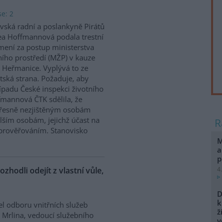
e: 2
vská radní a poslankyně Pirátů
a Hoffmannová podala trestní
ení za postup ministerstva
ního prostředí (MŽP) v kauze
 Heřmanice. Vyplývá to ze
tská strana. Požaduje, aby
řípadu České inspekci životního
ffmannová ČTK sdělila, že
přesně nezjištěným osobám
ším osobám, jejichž účast na
prověřováním. Stanovisko
M
a
p
ozhodli odejít z vlastní vůle,
4
D
k
el odboru vnitřních služeb
ž
 Mrlina, vedoucí služebního
v