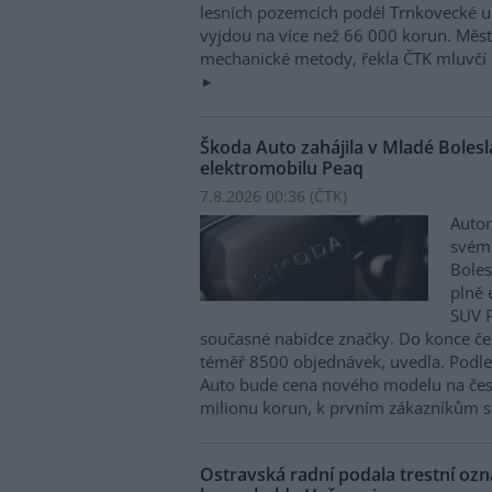
lesních pozemcích podél Trnkovecké ul
vyjdou na více než 66 000 korun. Měs
mechanické metody, řekla ČTK mluvčí 
Škoda Auto zahájila v Mladé Boles
elektromobilu Peaq
7.8.2026 00:36 (
ČTK
)
Autom
svém
Boles
plně 
SUV P
současné nabídce značky. Do konce če
téměř 8500 objednávek, uvedla. Podle 
Auto bude cena nového modelu na čes
milionu korun, k prvním zákazníkům s
Ostravská radní podala trestní oz