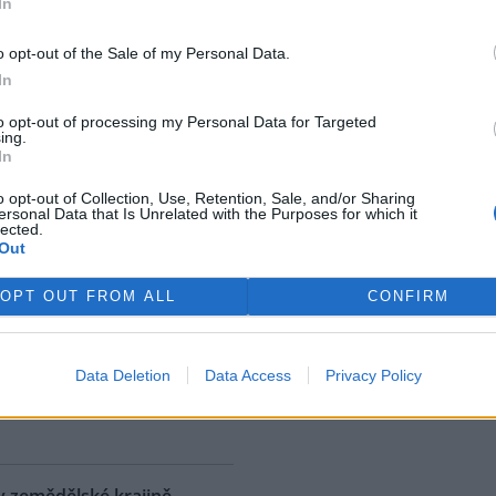
In
ostřední ekologická katastrofa
uje přírodní rezervaci v
o opt-out of the Sale of my Personal Data.
, v jejíž blízkosti se rozšířila
In
 ropná skvrna. Ropa unikla z
 u níž panuje podezření, že
to opt-out of processing my Personal Data for Targeted
ing.
. S odkazem na sdělení
In
izozemské nevládní organizace
 AFP.
o opt-out of Collection, Use, Retention, Sale, and/or Sharing
ersonal Data that Is Unrelated with the Purposes for which it
lected.
Out
ské řeky minimální průtoky
K
)
OPT OUT FROM ALL
CONFIRM
 nedostatku srážek je téměř ve
 jihočeských řekách historicky
nší průtok vody. Nejhorší je
Data Deletion
Data Access
Privacy Policy
ce v rovinatých oblastech,
rek
klad na Českobudějovicku. ČTK
v zemědělské krajině,