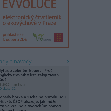
rady a návody
ýtus o zeleném koberci: Proč
nglický trávník v létě zabíjí život v
ůdě
.8.2026 | Jan Skala
Diskuse: 32
opady horka a sucha na přírodu jsou
ritické. ČSOP ukazuje, jak může
íznivé krajině a živočichům pomoci
eřejnost i obce