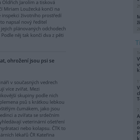
 Oldřich Jarolím a tisková
2
í Miriam Loužecká končí na
 inspekci životního prostředí
M
K to napsal nový ředitel
ž
 O jejich plánovaných odchodech
2
Podle něj tak končí dva z pěti
1
V
řat, ohrožení jsou psi se
v
k
1
ináři v současných vedrech
V
ují více zvířat. Mezi
c
zikovější skupiny podle nich
T
 plemena psů s krátkou lebkou
oštělým čumákem, jako jsou
7
edinci a zvířata se srdečním
A
hledávají veterinární ošetření
p
o
ehydrataci nebo kolapsu. ČTK to
P
árních lékařů ČR Kateřina
k