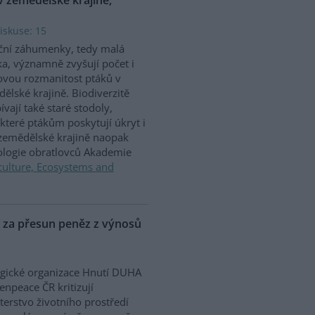
iskuse: 15
ční záhumenky, tedy malá
ka, významně zvyšují počet i
vou rozmanitost ptáků v
ělské krajině. Biodiverzitě
ívají také staré stodoly,
které ptákům poskytují úkryt i
 zemědělské krajině naopak
iologie obratlovců Akademie
culture, Ecosystems and
P za přesun peněz z výnosů
gické organizace Hnutí DUHA
enpeace ČR kritizují
terstvo životního prostředí