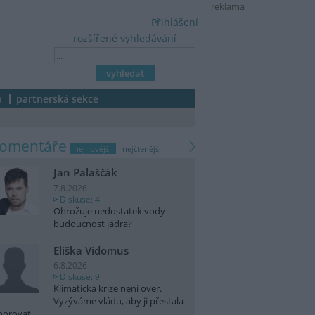
reklama
Přihlášení
rozšířené vyhledávání
a
partnerská sekce
komentáře
nejnovější
nejčtenější
Jan Palaščák
7.8.2026
Diskuse: 4
Ohrožuje nedostatek vody
budoucnost jádra?
Eliška Vidomus
6.8.2026
Diskuse: 9
Klimatická krize není over.
Vyzýváme vládu, aby ji přestala
norovat