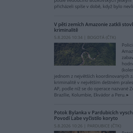
podle vedoucího Bozkovských jeskyní 
přicházeli spíše v době, když bylo nevl
V pěti zemích Amazonie zatkli stovk
kriminalitě
5.8.2026 10:34 | BOGOTÁ (
ČTK
)
Polic
Amazo
zabav
hodno
(kole
jednom z největších koordinovaných z
kriminalitě v největším deštném prales
AP, podle níž se do operace nazvané Zel
Brazílie, Kolumbie, Ekvádor a Peru.
Potok Bylanka v Pardubicích vysch
Povodí Labe vyčistilo koryto
5.8.2026 10:26 | PARDUBICE (
ČTK
)