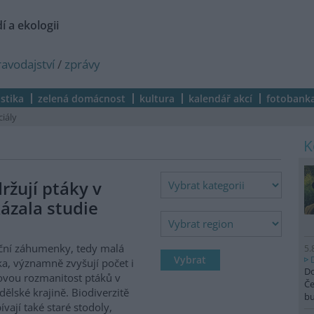
í a ekologii
ravodajství
/
zprávy
istika
zelená domácnost
kultura
kalendář akcí
fotobank
ciály
žují ptáky v
ázala studie
ční záhumenky, tedy malá
5.
ka, významně zvyšují počet i
Do
vou rozmanitost ptáků v
Če
ělské krajině. Biodiverzitě
b
ívají také staré stodoly,