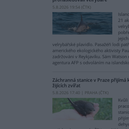
5.8.2026 19:54 (
ČTK
)
Islan
21 ak
velry
pobře
jejic
velrybářské plavidlo. Pasažéři lodi pat
amerického ekologického aktivisty Pa
zadržováni v Reykjavíku. Sám Watson 
agentura AFP s odvoláním na islandskou
Záchranná stanice v Praze přijímá 
žijících zvířat
5.8.2026 17:40 | PRAHA (
ČTK
)
Kvůli
praco
stani
přijím
dehyd