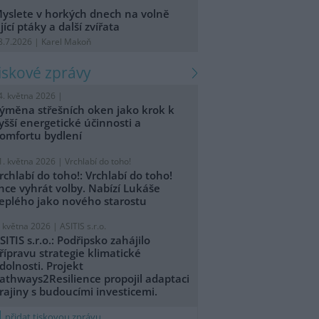
yslete v horkých dnech na volně
ijící ptáky a další zvířata
8.7.2026 | Karel Makoň
tiskové zprávy
4. května 2026 |
ýměna střešních oken jako krok k
yšší energetické účinnosti a
omfortu bydlení
1. května 2026 |
Vrchlabí do toho!
rchlabí do toho!: Vrchlabí do toho!
hce vyhrát volby. Nabízí Lukáše
eplého jako nového starostu
. května 2026 |
ASITIS s.r.o.
SITIS s.r.o.: Podřipsko zahájilo
řípravu strategie klimatické
dolnosti. Projekt
athways2Resilience propojil adaptaci
rajiny s budoucími investicemi.
přidat tiskovou zprávu