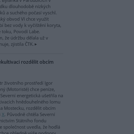
 Bylanka v Pardubicích v
edku dlouhodobě nízkých
ků a suchého počasí vyschl.
ký obvod VI chce využít
í bez vody k vyčištění koryta,
e toku, Povodí Labe.
, že údržbu dělala už v
uje, zjistila ČTK.
kultivaci rozdělit obcím
tr životního prostředí Igor
ný (Motoristé) chce peníze,
 Severní energetická ušetřila na
tivacích hnědouhelného lomu
a Mostecku, rozdělit obcím
i
X
. Původně chtěla Severní
nictvím Státního fondu
le společnost uvedla, že hodlá
 chce ohledně výše podpory