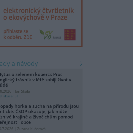
rady a návody
ýtus o zeleném koberci: Proč
nglický trávník v létě zabíjí život v
ůdě
.8.2026 | Jan Skala
Diskuse: 31
opady horka a sucha na přírodu jsou
ritické. ČSOP ukazuje, jak může
íznivé krajině a živočichům pomoci
eřejnost i obce
9.7.2026 | Zuzana Kučerová