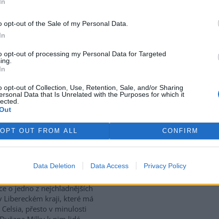
In
use: 2
o opt-out of the Sale of my Personal Data.
tický přístav v rumunském
In
 Corabia, které leží na břehu
e, je opuštěný. Až na několik
to opt-out of processing my Personal Data for Targeted
ing.
 uvázlých v řasách. Hladina
In
je tak nízko, že plavidla už
ístavu vplouvat ani z něj
o opt-out of Collection, Use, Retention, Sale, and/or Sharing
ersonal Data that Is Unrelated with the Purposes for which it
lected.
Out
vají za tropických teplot
OPT OUT FROM ALL
CONFIRM
vské dolomitové jeskyně na
rek
Data Deletion
Data Access
Privacy Policy
sku zažívají za současných
ckých teplot nečekaný nápor.
ice o jedno z nejchladnějších
v Libereckém kraji, které má
 Celsia, přesto v minulosti