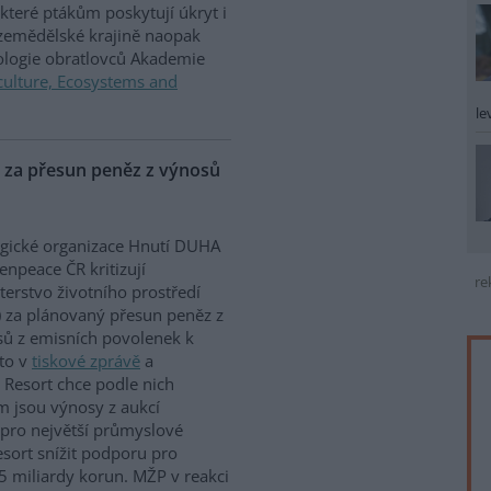
které ptákům poskytují úkryt i
 zemědělské krajině naopak
iologie obratlovců Akademie
culture, Ecosystems and
le
P za přesun peněz z výnosů
gické organizace Hnutí DUHA
enpeace ČR kritizují
re
terstvo životního prostředí
 za plánovaný přesun peněz z
ů z emisních povolenek k
to v
tiskové zprávě
a
 Resort chce podle nich
m jsou výnosy z aukcí
 pro největší průmyslové
sort snížit podporu pro
5 miliardy korun. MŽP v reakci