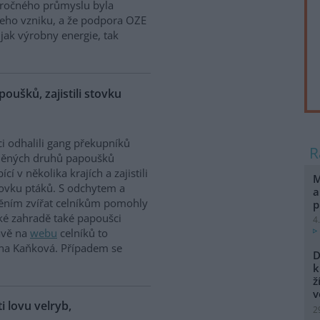
náročného průmyslu byla
jeho vzniku, a že podpora OZE
jak výrobny energie, tak
poušků, zajistili stovku
ci odhalili gang překupníků
něných druhů papoušků
cí v několika krajích a zajistili
M
tovku ptáků. S odchytem a
a
těním zvířat celníkům pomohly
p
ské zahradě také papoušci
4
rávě na
webu
celníků to
ina Kaňková. Případem se
D
k
ž
v
ti lovu velryb,
2