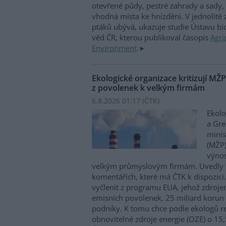
otevřené půdy, pestré zahrady a sady, 
vhodná místa ke hnízdění. V jednolité
ptáků ubývá, ukazuje studie Ústavu b
věd ČR, kterou publikoval časopis
Agri
Environment
.
Ekologické organizace kritizují MŽ
z povolenek k velkým firmám
6.8.2026 01:17 (
ČTK
)
Ekolo
a Gre
minis
(MŽP)
výnos
velkým průmyslovým firmám. Uvedly 
komentářích, které má ČTK k dispozici.
vyčlenit z programu EUA, jehož zdroje
emisních povolenek, 25 miliard korun
podniky. K tomu chce podle ekologů re
obnovitelné zdroje energie (OZE) o 15,