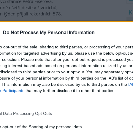
včí stanice Petra Fišerová.
ně ošetří desítky živočichů,
en týden přijali rekordních 578.
8
K
 -
Do Not Process My Personal Information
O
a třetina vody, nejvíce v
9
to opt-out of the sale, sharing to third parties, or processing of your per
O
s
formation for targeted advertising by us, please use the below opt-out s
nících Rybářství Třeboň, které
r selection. Please note that after your opt-out request is processed y
1
daří na 8000 hektarech vodní
eing interest-based ads based on personal information utilized by us or
(
y, chybí více než třetina vody.
disclosed to third parties prior to your opt-out. You may separately opt-
H
ti běžnému zdržovaném
losure of your personal information by third parties on the IAB’s list of
p
mu 75 milionů metrů
a
. This information may also be disclosed by us to third parties on the
IA
milionů metrů krychlových
Participants
that may further disclose it to other third parties.
rémně vysokým teplotám a
enta. Kvůli suchu začali rybáři
 protože by jinak ryby
l Data Processing Opt Outs
ví Třeboň Vladimír Kukačka.
o opt-out of the Sharing of my personal data.
imu; lodě uvázly, rybáři