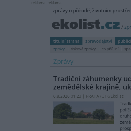
reklama
reklama
zprávy o přírodě, životním prostřed
/
zp
titulní strana
zpravodajství
public
zprávy
tiskové zprávy
co píší jiní
spe
Zprávy
Tradiční záhumenky udr
zemědělské krajině, uk
6.8.2026 01:23 | PRAHA (
ČTK/Ekolist
)
Tradi
políč
druho
zeměd
prosp