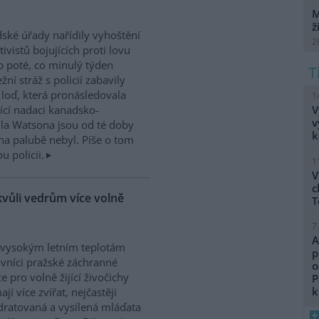
M
ž
dské úřady nařídily vyhoštění
2
tivistů bojujících proti lovu
b poté, co minulý týden
žní stráž s policií zabavily
h loď, která pronásledovala
1
V
řící nadaci kanadsko-
v
ula Watsona jsou od té doby
k
na palubě nebyl. Píše o tom
 policii.
1
V
c
kvůli vedrům více volně
T
7
A
 vysokým letním teplotám
p
vníci pražské záchranné
o
ce pro volně žijící živočichy
P
k
ají více zvířat, nejčastěji
ratovaná a vysílená mláďata