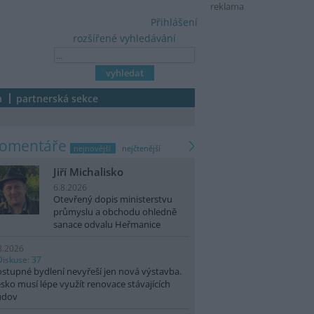
reklama
Přihlášení
rozšířené vyhledávání
a
partnerská sekce
komentáře
nejnovější
nejčtenější
Jiří Michalisko
6.8.2026
Otevřený dopis ministerstvu
průmyslu a obchodu ohledně
sanace odvalu Heřmanice
8.2026
Diskuse: 37
stupné bydlení nevyřeší jen nová výstavba.
sko musí lépe využít renovace stávajících
udov