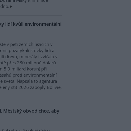
Dušana Milky k nim lidé
ídno.
y lidí kvůli environmentální
isté v pěti zemích ležících v
nii pozatýkali stovky lidí a
ili dřevo, minerály i zvířata v
tě přes 280 milionů dolarů
m 5,9 miliard korun) při
ásahů proti environmentální
e světa. Napsala to agentura
ený štít 2026 zapojily Bolívie,
l. Městský obvod chce, aby