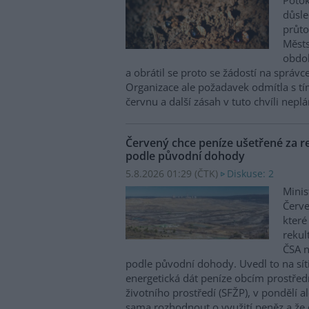
Potok
důsl
průto
Městs
obdob
a obrátil se proto se žádostí na správc
Organizace ale požadavek odmítla s tím
červnu a další zásah v tuto chvíli neplán
Červený chce peníze ušetřené za re
podle původní dohody
5.8.2026 01:29 (
ČTK
)
Diskuse: 2
Minis
Červe
které
rekul
ČSA n
podle původní dohody. Uvedl to na sít
energetická dát peníze obcím prostřed
životního prostředí (SFŽP), v pondělí a
sama rozhodnout o využití peněz a že