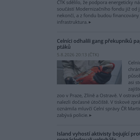
ČTK sdělilo, že podpora energeticky 
součástí Modernizačního fondu již od 
nekončí, a z fondu budou financovány 
infrastruktura.
Celníci odhalili gang překupníků pa
ptáků
5.8.2026 20:13 (
ČTK
)
Celní
chrá
působí
asi s
zajiš
zoo v Praze, Zlíně a Ostravě. V ostrav
nalezli dočasné útočiště. V tiskové zp
oznámila mluvčí Celní správy ČR Mart
zabývá policie.
Island vyhostí aktivisty bojující pro
pronásledovali velrybáře