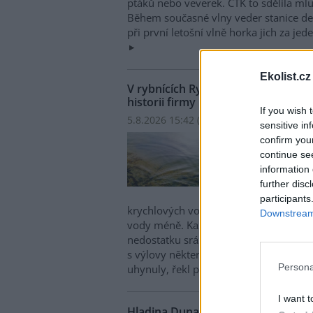
ptáků nebo veverek. ČTK to sdělila mlu
Během současné vlny veder stanice den
při první letošní vlně horka jich za jed
Ekolist.cz
V rybnících Rybářství Třeboň vyschl
historii firmy
If you wish 
5.8.2026 15:42 (
ČTK
)
sensitive in
V ryb
confirm you
hospo
continue se
ploch
information 
Opro
further disc
obje
participants
krychlových vody je v rybnících o 28 
Downstream 
vody méně. Každý týden se kvůli ext
nedostatku srážek odpaří další 2,5 proc
s výlovy některých rybníků předčasně,
Persona
uhynuly, řekl provozní ředitel Rybářst
I want t
Hladina Dunaje je na rekordním min