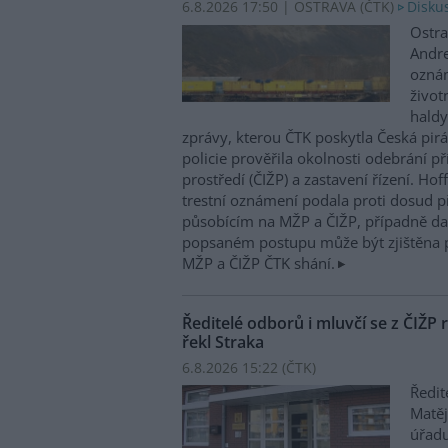
6.8.2026 17:50 | OSTRAVA (
ČTK
)
Diskus
Ostra
Andre
oznám
život
haldy
zprávy, kterou ČTK poskytla Česká pirá
policie prověřila okolnosti odebrání p
prostředí (ČIŽP) a zastavení řízení. Ho
trestní oznámení podala proti dosud 
působícím na MŽP a ČIŽP, případně dal
popsaném postupu může být zjištěna 
MŽP a ČIŽP ČTK shání.
Ředitelé odborů i mluvčí se z ČIŽP r
řekl Straka
6.8.2026 15:22 (
ČTK
)
Ředit
Matěj
úřadu