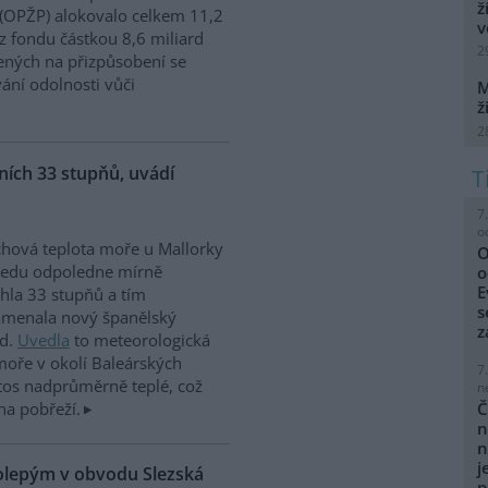
ž
 (OPŽP) alokovalo celkem 11,2
v
z fondu částkou 8,6 miliard
2
ných na přizpůsobení se
vání odolnosti vůči
M
ž
2
ích 33 stupňů, uvádí
7
o
hová teplota moře u Mallorky
O
ředu odpoledne mírně
o
E
hla 33 stupňů a tím
s
amenala nový španělský
z
rd.
Uvedla
to meteorologická
moře v okolí Baleárských
7
tos nadprůměrně teplé, což
n
na pobřeží.
Č
n
n
j
kolepým v obvodu Slezská
p