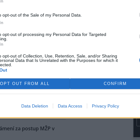
In
rvence automobilka přijala
dřívějších informací Škoda
o opt-out of the Sale of my Personal Data.
kém trhu začínat na 1,15
In
e dostane na přelomu roku.
to opt-out of processing my Personal Data for Targeted
ing.
ů níž, než bývá v létě
In
o opt-out of Collection, Use, Retention, Sale, and/or Sharing
ersonal Data that Is Unrelated with the Purposes for which it
na vodní nádrže Vír na
lected.
ku je oproti běžnému stavu v
Out
níž asi o osm metrů. Z vody už
upaly i kamenné obruby kdysi
OPT OUT FROM ALL
CONFIRM
ené cesty. Nádrž je ale pořád
i do vodáren, i když je letošní
ké, řekl ČTK vedoucí hrázný
Data Deletion
Data Access
Privacy Policy
námení za postup MŽP v