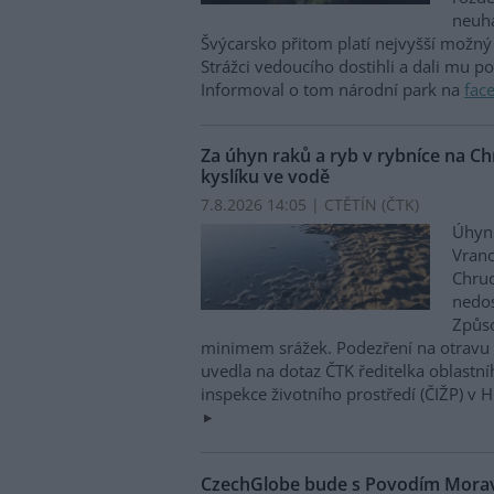
neuha
Švýcarsko přitom platí nejvyšší možný 
Strážci vedoucího dostihli a dali mu p
Informoval o tom národní park na
fac
Za úhyn raků a ryb v rybníce na 
kyslíku ve vodě
7.8.2026 14:05 | CTĚTÍN (
ČTK
)
Úhyn 
Vrano
Chru
nedos
Způso
minimem srážek. Podezření na otravu 
uvedla na dotaz ČTK ředitelka oblastn
inspekce životního prostředí (ČIŽP) v 
CzechGlobe bude s Povodím Moravy