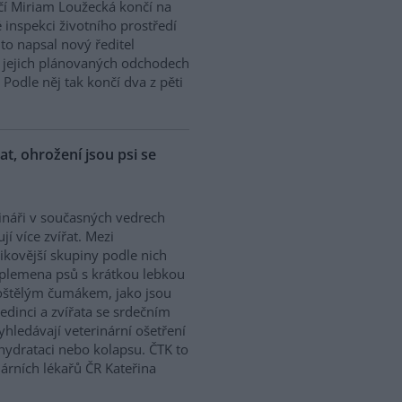
í Miriam Loužecká končí na
 inspekci životního prostředí
K to napsal nový ředitel
 O jejich plánovaných odchodech
Podle něj tak končí dva z pěti
řat, ohrožení jsou psi se
ináři v současných vedrech
ují více zvířat. Mezi
zikovější skupiny podle nich
 plemena psů s krátkou lebkou
oštělým čumákem, jako jsou
edinci a zvířata se srdečním
hledávají veterinární ošetření
ehydrataci nebo kolapsu. ČTK to
árních lékařů ČR Kateřina