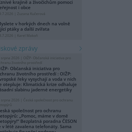
íznivé krajině a živočichům pomoci
eřejnost i obce
9.7.2026 | Zuzana Kučerová
yslete v horkých dnech na volně
ijící ptáky a další zvířata
8.7.2026 | Karel Makoň
tiskové zprávy
. srpna 2026 |
OIŽP- Občanská iniciativa pro
chranu životního prostředí
IŽP- Občanská iniciativa pro
chranu životního prostředí : OIŽP:
vropské řeky vysychají a voda v nich
e otepluje: Klimatická krize odhaluje
ásadní slabinu jaderné energetiky
. srpna 2026 |
Česká společnost pro ochranu
etopýrů
eská společnost pro ochranu
etopýrů: „Pomoc, máme v domě
etopýry!“ Bezplatná poradna ČESON
e v létě zavalena telefonáty. Sama
otřebuje finanční podporu.