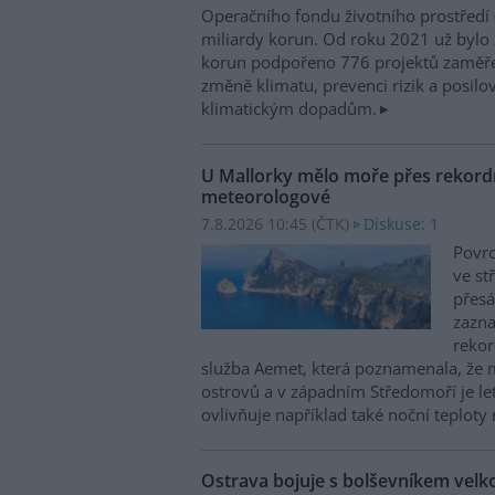
Operačního fondu životního prostředí
miliardy korun. Od roku 2021 už bylo 
korun podpořeno 776 projektů zaměře
změně klimatu, prevenci rizik a posilo
klimatickým dopadům.
U Mallorky mělo moře přes rekordn
meteorologové
7.8.2026 10:45 (
ČTK
)
Diskuse: 1
Povrc
ve st
přesá
zazn
reko
služba Aemet, která poznamenala, že 
ostrovů a v západním Středomoří je le
ovlivňuje například také noční teploty 
Ostrava bojuje s bolševníkem vel