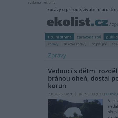
reklama
reklama
zprávy o přírodě, životním prostřed
/
zp
titulní strana
zpravodajství
public
zprávy
tiskové zprávy
co píší jiní
spe
Zprávy
Vedoucí s dětmi rozděl
bránou oheň, dostal p
korun
7.8.2026 14:20 | HŘENSKO (
ČTK
)
Disku
V jes
nedal
skupi
rozdě