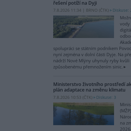
řešení potíží na Dyji
7.8.2026 11:34 | BRNO (
ČTK
)
Diskuse: 
Možn
vody 
digit
odbor
Akade
spolupráci se státním podnikem Povo
nyní zejména v dolní části Dyje. Na p
nádrží Nové Mlýny uhynuly ryby kvůli 
způsobenému přemnožením sinic.
Ministerstvo životního prostředí a
plán adaptace na změnu klimatu
7.8.2026 10:53 (
ČTK
)
Diskuse: 3
Minis
(MŽP)
Národ
na zm
2026–