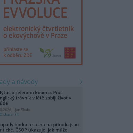
rady a návody
ýtus o zeleném koberci: Proč
nglický trávník v létě zabíjí život v
ůdě
.8.2026 | Jan Skala
Diskuse: 34
opady horka a sucha na přírodu jsou
ritické. ČSOP ukazuje, jak může