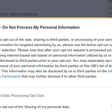
6
p
vská radnice začala se
R
matickou likvidací bolševníku
p
lepého, který patří k
l
 -
Do Not Process My Personal Information
ebezpečnějším invazním
m rostlin v Česku. Práce na
to opt-out of the sale, sharing to third parties, or processing of your per
ice ve Slezské Ostravě letos
formation for targeted advertising by us, please use the below opt-out s
to kombinuje chemické i
r selection. Please note that after your opt-out request is processed y
magistrátu Gabriela Pokorná.
8
eing interest-based ads based on personal information utilized by us or
K
disclosed to third parties prior to your opt-out. You may separately opt-
O
losure of your personal information by third parties on the IAB’s list of
lavi výrobu nového
. This information may also be disclosed by us to third parties on the
IA
9
O
Participants
that may further disclose it to other third parties.
s
obilka Škoda Auto zahájila ve
1
(
 hlavním závodě v Mladé
l Data Processing Opt Outs
H
lavi sériovou výrobu nového
p
elektrického sedmimístného
a
o opt-out of the Sharing of my personal data.
eaq. Jde o největší vůz v