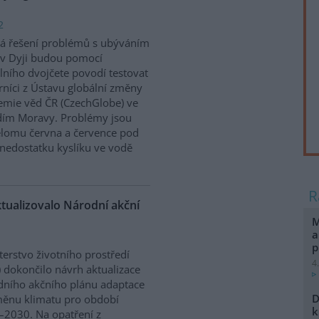
2
á řešení problémů s ubýváním
v Dyji budou pomocí
álního dvojčete povodí testovat
níci z Ústavu globální změny
mie věd ČR (CzechGlobe) ve
dím Moravy. Problémy jsou
řelomu června a července pod
nedostatku kyslíku ve vodě
ktualizovalo Národní akční
M
a
p
terstvo životního prostředí
4
 dokončilo návrh aktualizace
ního akčního plánu adaptace
D
ěnu klimatu pro období
k
2030. Na opatření z