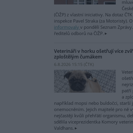
mluvč
České
(ČIŽP) z vlastní iniciativy. Na dotaz ČT
inspekce Pavel Straka (za Motoristy).
informovaly
v pondělí Seznam Zprávy. 
ředitelů odborů na ČIŽP.
Veterináři v horku ošetřují více zví
zploštělým čumákem
6.8.2026 15:15 (
ČTK
)
Veter
ošetř
nejri
patří
a zpl
například mopsi nebo buldočci, starší j
onemocněním. Jejich majitelé pro ně vy
nejčastěji kvůli přehřátí organismu, d
sdělila viceprezidentka Komory veterin
Valdhans.