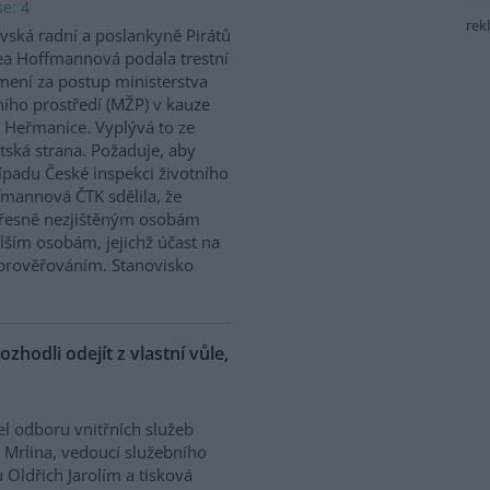
e: 4
rek
vská radní a poslankyně Pirátů
a Hoffmannová podala trestní
ení za postup ministerstva
ního prostředí (MŽP) v kauze
 Heřmanice. Vyplývá to ze
tská strana. Požaduje, aby
řípadu České inspekci životního
ffmannová ČTK sdělila, že
přesně nezjištěným osobám
ším osobám, jejichž účast na
prověřováním. Stanovisko
ozhodli odejít z vlastní vůle,
el odboru vnitřních služeb
 Mrlina, vedoucí služebního
 Oldřich Jarolím a tisková