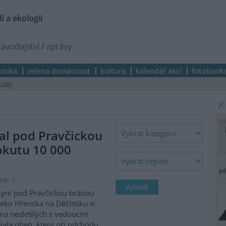
í a ekologii
ravodajství
/
zprávy
istika
zelená domácnost
kultura
kalendář akcí
fotobank
ciály
al pod Pravčickou
okutu 10 000
pé
se: 1
kyni pod Pravčickou bránou
eko Hřenska na Děčínsku si
na nezletilých s vedoucím
lala oheň, který při odchodu