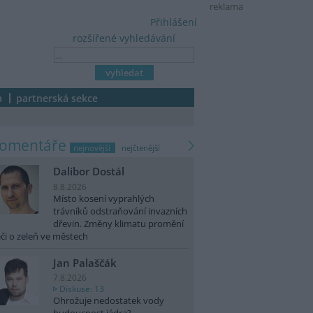
reklama
Přihlášení
rozšířené vyhledávání
a
partnerská sekce
komentáře
nejnovější
nejčtenější
Dalibor Dostál
8.8.2026
Místo kosení vyprahlých
trávníků odstraňování invazních
dřevin. Změny klimatu promění
či o zeleň ve městech
Jan Palaščák
7.8.2026
Diskuse: 13
Ohrožuje nedostatek vody