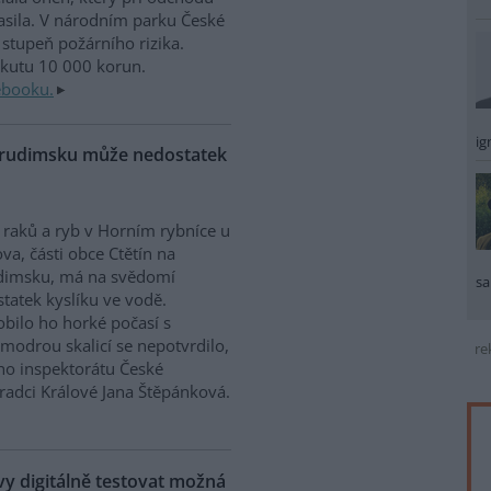
sila. V národním parku České
stupeň požárního rizika.
okutu 10 000 korun.
ebooku.
ig
Chrudimsku může nedostatek
raků a ryb v Horním rybníce u
va, části obce Ctětín na
dimsku, má na svědomí
sa
tatek kyslíku ve vodě.
bilo ho horké počasí s
modrou skalicí se nepotvrdilo,
re
ího inspektorátu České
Hradci Králové Jana Štěpánková.
 digitálně testovat možná