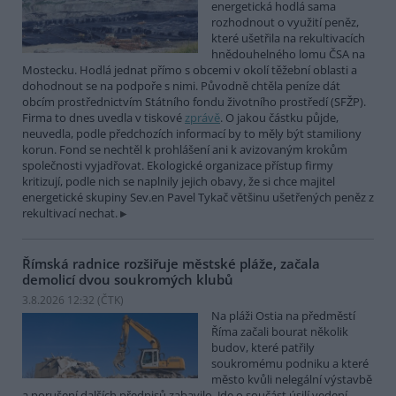
energetická hodlá sama
rozhodnout o využití peněz,
které ušetřila na rekultivacích
hnědouhelného lomu ČSA na
Mostecku. Hodlá jednat přímo s obcemi v okolí těžební oblasti a
dohodnout se na podpoře s nimi. Původně chtěla peníze dát
obcím prostřednictvím Státního fondu životního prostředí (SFŽP).
Firma to dnes uvedla v tiskové
zprávě
. O jakou částku půjde,
neuvedla, podle předchozích informací by to měly být stamiliony
korun. Fond se nechtěl k prohlášení ani k avizovaným krokům
společnosti vyjadřovat. Ekologické organizace přístup firmy
kritizují, podle nich se naplnily jejich obavy, že si chce majitel
energetické skupiny Sev.en Pavel Tykač většinu ušetřených peněz z
rekultivací nechat.
Římská radnice rozšiřuje městské pláže, začala
demolicí dvou soukromých klubů
3.8.2026 12:32 (
ČTK
)
Na pláži Ostia na předměstí
Říma začali bourat několik
budov, které patřily
soukromému podniku a které
město kvůli nelegální výstavbě
a porušení dalších předpisů zabavilo. Jde o součást úsilí vedení