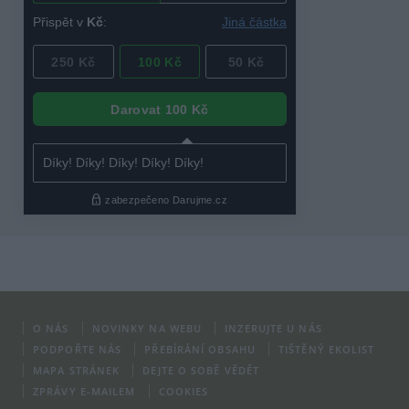
O NÁS
NOVINKY NA WEBU
INZERUJTE U NÁS
PODPOŘTE NÁS
PŘEBÍRÁNÍ OBSAHU
TIŠTĚNÝ EKOLIST
MAPA STRÁNEK
DEJTE O SOBĚ VĚDĚT
ZPRÁVY E-MAILEM
COOKIES