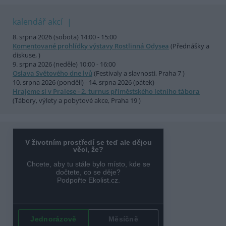
kalendář akcí
8. srpna 2026 (sobota) 14:00 - 15:00
Komentované prohlídky výstavy Rostlinná Odysea
(Přednášky a
diskuse, )
9. srpna 2026 (neděle) 10:00 - 16:00
Oslava Světového dne lvů
(Festivaly a slavnosti, Praha 7 )
10. srpna 2026 (pondělí) - 14. srpna 2026 (pátek)
Hrajeme si v Pralese - 2. turnus příměstského letního tábora
(Tábory, výlety a pobytové akce, Praha 19 )