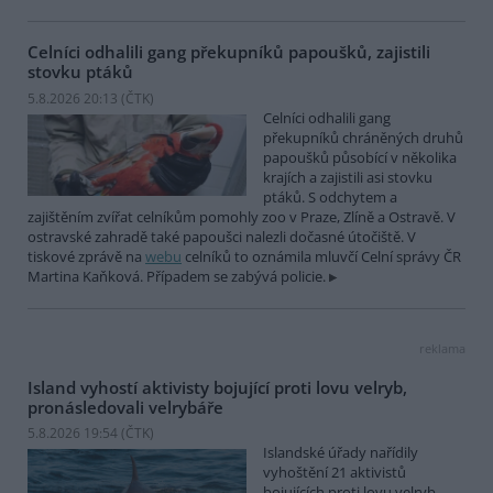
Celníci odhalili gang překupníků papoušků, zajistili
stovku ptáků
5.8.2026 20:13 (
ČTK
)
Celníci odhalili gang
překupníků chráněných druhů
papoušků působící v několika
krajích a zajistili asi stovku
ptáků. S odchytem a
zajištěním zvířat celníkům pomohly zoo v Praze, Zlíně a Ostravě. V
ostravské zahradě také papoušci nalezli dočasné útočiště. V
tiskové zprávě na
webu
celníků to oznámila mluvčí Celní správy ČR
Martina Kaňková. Případem se zabývá policie.
reklama
Island vyhostí aktivisty bojující proti lovu velryb,
pronásledovali velrybáře
5.8.2026 19:54 (
ČTK
)
Islandské úřady nařídily
vyhoštění 21 aktivistů
bojujících proti lovu velryb