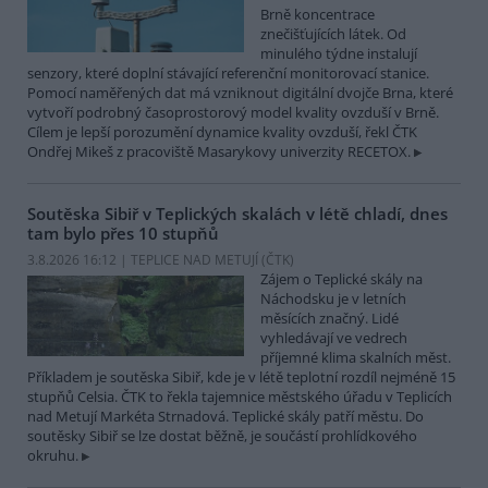
Brně koncentrace
znečišťujících látek. Od
minulého týdne instalují
senzory, které doplní stávající referenční monitorovací stanice.
Pomocí naměřených dat má vzniknout digitální dvojče Brna, které
vytvoří podrobný časoprostorový model kvality ovzduší v Brně.
Cílem je lepší porozumění dynamice kvality ovzduší, řekl ČTK
Ondřej Mikeš z pracoviště Masarykovy univerzity RECETOX.
Soutěska Sibiř v Teplických skalách v létě chladí, dnes
tam bylo přes 10 stupňů
3.8.2026 16:12 | TEPLICE NAD METUJÍ (
ČTK
)
Zájem o Teplické skály na
Náchodsku je v letních
měsících značný. Lidé
vyhledávají ve vedrech
příjemné klima skalních měst.
Příkladem je soutěska Sibiř, kde je v létě teplotní rozdíl nejméně 15
stupňů Celsia. ČTK to řekla tajemnice městského úřadu v Teplicích
nad Metují Markéta Strnadová. Teplické skály patří městu. Do
soutěsky Sibiř se lze dostat běžně, je součástí prohlídkového
okruhu.