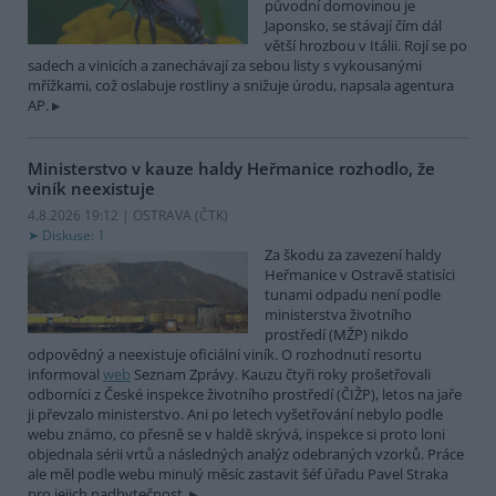
původní domovinou je
Japonsko, se stávají čím dál
větší hrozbou v Itálii. Rojí se po
sadech a vinicích a zanechávají za sebou listy s vykousanými
mřížkami, což oslabuje rostliny a snižuje úrodu, napsala agentura
AP.
Ministerstvo v kauze haldy Heřmanice rozhodlo, že
viník neexistuje
4.8.2026 19:12 | OSTRAVA (
ČTK
)
Diskuse: 1
Za škodu za zavezení haldy
Heřmanice v Ostravě statisíci
tunami odpadu není podle
ministerstva životního
prostředí (MŽP) nikdo
odpovědný a neexistuje oficiální viník. O rozhodnutí resortu
informoval
web
Seznam Zprávy. Kauzu čtyři roky prošetřovali
odborníci z České inspekce životního prostředí (ČIŽP), letos na jaře
ji převzalo ministerstvo. Ani po letech vyšetřování nebylo podle
webu známo, co přesně se v haldě skrývá, inspekce si proto loni
objednala sérii vrtů a následných analýz odebraných vzorků. Práce
ale měl podle webu minulý měsíc zastavit šéf úřadu Pavel Straka
pro jejich nadbytečnost.