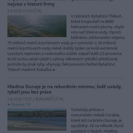
nejvíce v historii firmy
5.8.2026 15:42 (
ČTK
)
V rybnících Rybářství Třeboň,
které hospodaří na 8000
hektarech vodní plochy, chybí
více než třetina vody. Oproti
běžnému zdržovaném objemu
75 milionů metrů krychlových vody je v rybnících o 28 milionů
metrů krychlových vody méně. Každý týden se kvůli extrémně
vysokým teplotám a nedostatku srážek odpaří další 2,5 procenta.
Kvůli suchu začali rybáři s výlovy některých rybníků předčasně,
protože by jinak ryby uhynuly, řekl provozní ředitel Rybářství
Třeboň Vladimír Kukačka.
Hladina Dunaje je na rekordním minimu; lodě uvázly,
rybáři jsou bez práce
5.8.2026 15:37 | BUKUREŠŤ (
ČTK
)
Diskuse: 13
Turistický přístav v
rumunském městě Corabia,
které leží na břehu Dunaje, je
opuštěný. Až na několik člunů
uvázlých v řasách. Hladina