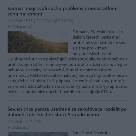
Farmáři mají kvůli suchu problémy s nedostatkem
sena na krmení
3.8.2026 15:55 | ŽELEZNÝ ÚJEZD (
ČTK
)
Diskuse: 12
Farmáři v Plzeňském kraji i v
dalších částech Česka mají
problémy s nedostatkem sena
a slámy pro krmení
hospodářských zvířat.
Dlouhodobé sucho a pokračující vedra způsobily, že první seč měla
proti běžným letům třetinový výnos a druhé a další seče už zřejmě
nebudou. Pastviny jsou vyschlé, farmáři na nich musí skot
přikrmovat. Někteří chovatelé nakupují seno za trojnásobek běžné
ceny, třeba i z Polska. Další připravují zmenšení stád krav, protože
se kromě nedostatku krmení zároveň výrazně snížila výkupní cena
mléka a v posledních dnech i hovězího masa, zjistila ČTK.
Sev.en chce peníze ušetřené za rekultivace rozdělit po
dohodě s obcemi,bez státu
Aktualizováno
3.8.2026 12:35 (
ČTK
)
Diskuse: 2
Společnost Severní