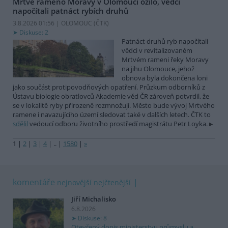
Mrtvé rameno Moravy v Olomouci ožilo, vědci
napočítali patnáct rybích druhů
3.8.2026 01:56 | OLOMOUC (
ČTK
)
Diskuse: 2
Patnáct druhů ryb napočítali
vědci v revitalizovaném
Mrtvém rameni řeky Moravy
na jihu Olomouce, jehož
obnova byla dokončena loni
jako součást protipovodňových opatření. Průzkum odborníků z
Ústavu biologie obratlovců Akademie věd ČR zároveň potvrdil, že
se v lokalitě ryby přirozeně rozmnožují. Město bude vývoj Mrtvého
ramene i navazujícího území sledovat také v dalších letech. ČTK to
sdělil
vedoucí odboru životního prostředí magistrátu Petr Loyka.
1
|
2
|
3
|
4
|
..
|
1580
|
»
komentáře
nejnovější
nejčtenější
Jiří Michalisko
6.8.2026
Diskuse: 8
Otevřený dopis ministerstvu průmyslu a