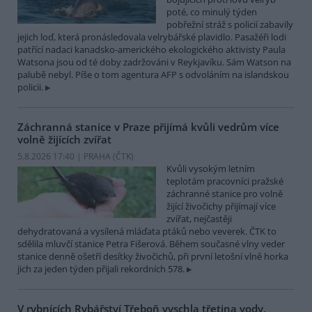
poté, co minulý týden
pobřežní stráž s policií zabavily
jejich loď, která pronásledovala velrybářské plavidlo. Pasažéři lodi
patřící nadaci kanadsko-amerického ekologického aktivisty Paula
Watsona jsou od té doby zadržováni v Reykjavíku. Sám Watson na
palubě nebyl. Píše o tom agentura AFP s odvoláním na islandskou
policii.
Záchranná stanice v Praze přijímá kvůli vedrům více
volně žijících zvířat
5.8.2026 17:40 | PRAHA (
ČTK
)
Kvůli vysokým letním
teplotám pracovníci pražské
záchranné stanice pro volně
žijící živočichy přijímají více
zvířat, nejčastěji
dehydratovaná a vysílená mláďata ptáků nebo veverek. ČTK to
sdělila mluvčí stanice Petra Fišerová. Během současné vlny veder
stanice denně ošetří desítky živočichů, při první letošní vlně horka
jich za jeden týden přijali rekordních 578.
V rybnících Rybářství Třeboň vyschla třetina vody,