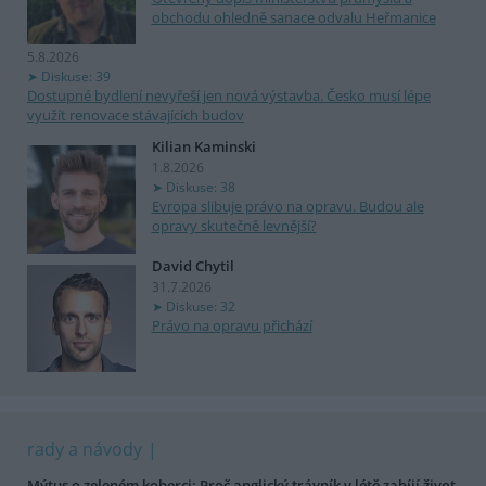
obchodu ohledně sanace odvalu Heřmanice
5.8.2026
Diskuse: 39
Dostupné bydlení nevyřeší jen nová výstavba. Česko musí lépe
využít renovace stávajících budov
Kilian Kaminski
1.8.2026
Diskuse: 38
Evropa slibuje právo na opravu. Budou ale
opravy skutečně levnější?
David Chytil
31.7.2026
Diskuse: 32
Právo na opravu přichází
rady a návody
Mýtus o zeleném koberci: Proč anglický trávník v létě zabíjí život