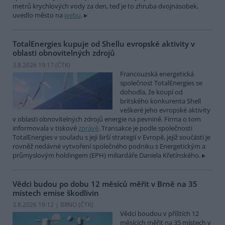
metrů krychlových vody za den, teď je to zhruba dvojnásobek,
uvedlo město na
webu
.
TotalEnergies kupuje od Shellu evropské aktivity v
oblasti obnovitelných zdrojů
3.8.2026 19:17 (
ČTK
)
Francouzská energetická
společnost TotalEnergies se
dohodla, že koupí od
britského konkurenta Shell
veškeré jeho evropské aktivity
v oblasti obnovitelných zdrojů energie na pevnině. Firma o tom
informovala v tiskové
zprávě
. Transakce je podle společnosti
TotalEnergies v souladu s její širší strategií v Evropě, jejíž součástí je
rovněž nedávné vytvoření společného podniku s Energetickým a
průmyslovým holdingem (EPH) miliardáře Daniela Křetínského.
Vědci budou po dobu 12 měsíců měřit v Brně na 35
místech emise škodlivin
3.8.2026 19:12 | BRNO (
ČTK
)
Vědci boudou v příštích 12
měsících měřit na 35 místech v