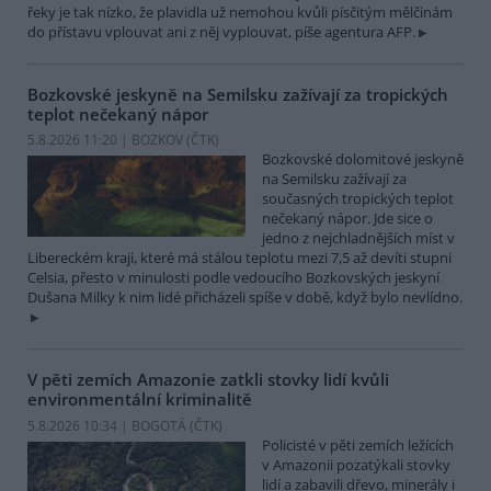
řeky je tak nízko, že plavidla už nemohou kvůli písčitým mělčinám
do přístavu vplouvat ani z něj vyplouvat, píše agentura AFP.
Bozkovské jeskyně na Semilsku zažívají za tropických
teplot nečekaný nápor
5.8.2026 11:20 | BOZKOV (
ČTK
)
Bozkovské dolomitové jeskyně
na Semilsku zažívají za
současných tropických teplot
nečekaný nápor. Jde sice o
jedno z nejchladnějších míst v
Libereckém kraji, které má stálou teplotu mezi 7,5 až devíti stupni
Celsia, přesto v minulosti podle vedoucího Bozkovských jeskyní
Dušana Milky k nim lidé přicházeli spíše v době, když bylo nevlídno.
V pěti zemích Amazonie zatkli stovky lidí kvůli
environmentální kriminalitě
5.8.2026 10:34 | BOGOTÁ (
ČTK
)
Policisté v pěti zemích ležících
v Amazonii pozatýkali stovky
lidí a zabavili dřevo, minerály i