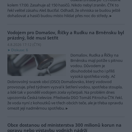
kolem 17:00. Zasahuje až 150 hasičů. Nikdo nebyl zraněn. ČTK to
řekl velitel zásahu Aleš Bucifal. Odhadl, že ohniska se budou ještě
dohašovat a hasiči budou místo hlídat přes noc do středy.
Vodojem pro Domašov, Říčky a Rudku na Brněnsku byl
prázdný, lidé musí šetřit
4.8.2026 17:12 (
ČTK
)
Diskuse: 6
Domašov, Rudka a Říčky na
Brněnsku mají potíže s pitnou
vodou. Důvodem je
dlouhodobé sucho i příliš
vysoká spotřeba vody. Ač
Dobrovolný svazek obcí (DSO) Domašovsko, který vodovod
provozuje, před týdnem vyzval k šetření vodou, spotřeba stoupla,
a lidé tak v pondělí vodojem zcela vyčerpali. Na problém dnes
upozornila Česká televize. Předseda DSO Tomáš Pitrocha ČTK řekl,
že voda nyní z kohoutků ve třech obcích teče, ale je třeba opravdu
omezit její nadměrnou spotřebu.
Obce dostanou od ministerstva 300 milionů korun na
opravu nebo výstavbu vodních nádrží