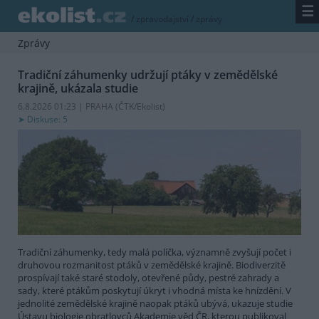
☰
/
zpravodajství
/
zprávy
Zprávy
Tradiční záhumenky udržují ptáky v zemědělské
krajině, ukázala studie
6.8.2026 01:23 | PRAHA (
ČTK/Ekolist
)
Diskuse: 5
Tradiční záhumenky, tedy malá políčka, významně zvyšují počet i
druhovou rozmanitost ptáků v zemědělské krajině. Biodiverzitě
prospívají také staré stodoly, otevřené půdy, pestré zahrady a
sady, které ptákům poskytují úkryt i vhodná místa ke hnízdění. V
jednolité zemědělské krajině naopak ptáků ubývá, ukazuje studie
Ústavu biologie obratlovců Akademie věd ČR, kterou publikoval