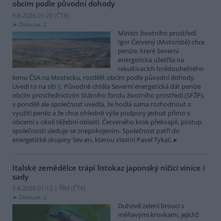
obcím podle původní dohody
5.8.2026 01:29 (
ČTK
)
Diskuse: 2
Ministr životního prostředí
Igor Červený (Motoristé) chce
peníze, které Severní
energetická ušetřila na
rekultivacích hnědouhelného
lomu ČSA na Mostecku, rozdělit obcím podle původní dohody.
Uvedl to na síti
X
. Původně chtěla Severní energetická dát peníze
obcím prostřednictvím Státního fondu životního prostředí (SFŽP),
v pondělí ale společnost uvedla, že hodlá sama rozhodnout o
využití peněz a že chce ohledně výše podpory jednat přímo s
obcemi v okolí těžební oblasti. Červeného krok překvapil, postup
společnosti sleduje se znepokojením. Společnost patří do
energetické skupiny Sev.en, kterou vlastní Pavel Tykač.
Italské zemědělce trápí listokaz japonský ničící vinice i
sady
5.8.2026 01:12 | ŘÍM (
ČTK
)
Diskuse: 2
Duhově zelení brouci s
měňavými krovkami, jejichž