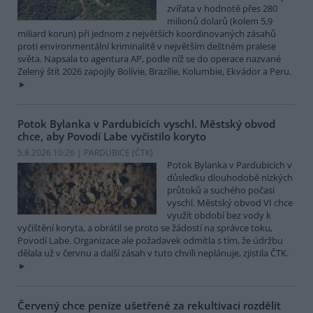
zvířata v hodnotě přes 280
milionů dolarů (kolem 5,9
miliard korun) při jednom z největších koordinovaných zásahů
proti environmentální kriminalitě v největším deštném pralese
světa. Napsala to agentura AP, podle níž se do operace nazvané
Zelený štít 2026 zapojily Bolívie, Brazílie, Kolumbie, Ekvádor a Peru.
Potok Bylanka v Pardubicích vyschl. Městský obvod
chce, aby Povodí Labe vyčistilo koryto
5.8.2026 10:26 | PARDUBICE (
ČTK
)
Potok Bylanka v Pardubicích v
důsledku dlouhodobě nízkých
průtoků a suchého počasí
vyschl. Městský obvod VI chce
využít období bez vody k
vyčištění koryta, a obrátil se proto se žádostí na správce toku,
Povodí Labe. Organizace ale požadavek odmítla s tím, že údržbu
dělala už v červnu a další zásah v tuto chvíli neplánuje, zjistila ČTK.
Červený chce peníze ušetřené za rekultivaci rozdělit