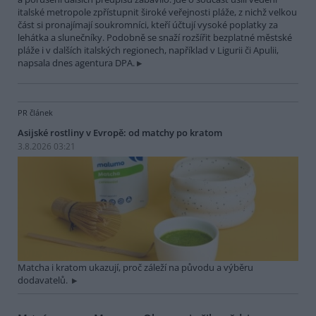
italské metropole zpřístupnit široké veřejnosti pláže, z nichž velkou
část si pronajímají soukromníci, kteří účtují vysoké poplatky za
lehátka a slunečníky. Podobně se snaží rozšířit bezplatné městské
pláže i v dalších italských regionech, například v Ligurii či Apulii,
napsala dnes agentura DPA.
PR článek
Asijské rostliny v Evropě: od matchy po kratom
3.8.2026 03:21
Matcha i kratom ukazují, proč záleží na původu a výběru
dodavatelů.