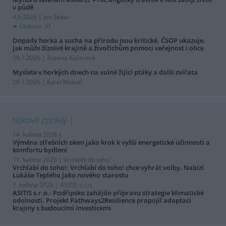
v půdě
4.8.2026 | Jan Skala
Diskuse: 31
Dopady horka a sucha na přírodu jsou kritické. ČSOP ukazuje,
jak může žíznivé krajině a živočichům pomoci veřejnost i obce
29.7.2026 | Zuzana Kučerová
Myslete v horkých dnech na volně žijící ptáky a další zvířata
28.7.2026 | Karel Makoň
tiskové zprávy
14. května 2026 |
Výměna střešních oken jako krok k vyšší energetické účinnosti a
komfortu bydlení
11. května 2026 |
Vrchlabí do toho!
Vrchlabí do toho!: Vrchlabí do toho! chce vyhrát volby. Nabízí
Lukáše Teplého jako nového starostu
7. května 2026 |
ASITIS s.r.o.
ASITIS s.r.o.: Podřipsko zahájilo přípravu strategie klimatické
odolnosti. Projekt Pathways2Resilience propojil adaptaci
krajiny s budoucími investicemi.