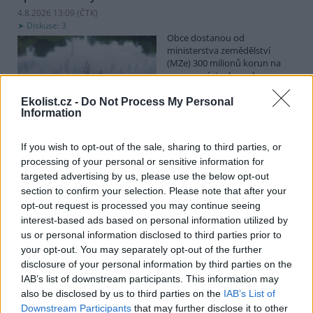
4.8.2026 13:09 (
ČTK
)
Diskuse: 3
Obce dostanou od
ministerstva zemědělství
(MZe) 300 milionů korun na
opravu, výstavbu nebo
odbahnění malých vodních
nádrží. Žádost o dotace mohou podávat od 7. září do 7. října.
Ekolist.cz -
Do Not Process My Personal
Information
Hospodářským zvířatům pomáhají při vedrech remízky
If you wish to opt-out of the sale, sharing to third parties, or
i kamenné stáje
processing of your personal or sensitive information for
4.8.2026 12:52 (
ČTK
)
targeted advertising by us, please use the below opt-out
Hospodářská zvířata na jihu
section to confirm your selection. Please note that after your
Čech se při tropických
opt-out request is processed you may continue seeing
teplotách ochlazují v
remízkách i kamenných stájích.
interest-based ads based on personal information utilized by
Někteří jihočeští farmáři
us or personal information disclosed to third parties prior to
vypouštějí krávy, ovce či koně na pastviny v noci a v největších
your opt-out. You may separately opt-out of the further
vedrech je nechávají uvnitř chladnějších budov. Kvůli suchu
disclosure of your personal information by third parties on the
neroste na loukách tráva a zemědělci musí dobytek přikrmovat
IAB’s list of downstream participants. This information may
zásobami sena na zimu. Vysychají zdroje vody a rostou náklady na
also be disclosed by us to third parties on the
IAB’s List of
její dopravu i na elektřinu na ochlazování zvířat, zjistila ČTK.
Downstream Participants
that may further disclose it to other