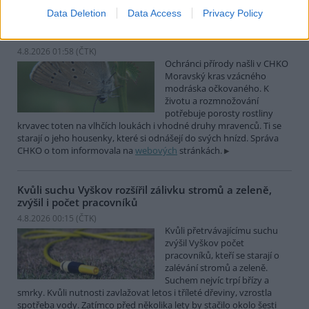
Data Deletion
Data Access
Privacy Policy
Ochránci přírody našli v Moravském krasu vzácného
modráska očkovaného
4.8.2026 01:58 (
ČTK
)
Ochránci přírody našli v CHKO
Moravský kras vzácného
modráska očkovaného. K
životu a rozmnožování
potřebuje porosty rostliny
krvavec toten na vlhčích loukách i vhodné druhy mravenců. Ti se
starají o jeho housenky, které si odnášejí do svých hnízd. Správa
CHKO o tom informovala na
webových
stránkách.
Kvůli suchu Vyškov rozšířil zálivku stromů a zeleně,
zvýšil i počet pracovníků
4.8.2026 00:15 (
ČTK
)
Kvůli přetrvávajícímu suchu
zvýšil Vyškov počet
pracovníků, kteří se starají o
zalévání stromů a zeleně.
Suchem nejvíc trpí břízy a
smrky. Kvůli nutnosti zavlažovat letos i tříleté dřeviny, vzrostla
spotřeba vody. Zatímco před několika lety by stačilo okolo šesti