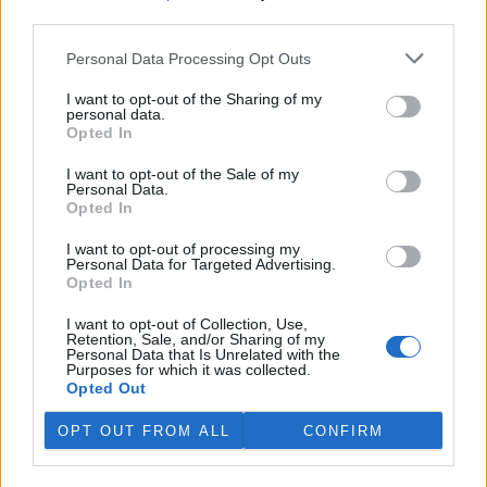
third parties.
V Japonsku, které bojuje s extrémními vedry, uhynuly
tři lvice, píše BBC News
Personal Data Processing Opt Outs
4.8.2026 12:42 (
ČTK
)
Diskuse: 2
I want to opt-out of the Sharing of my
personal data.
Tři lvice v zoologické zahradě v
Opted In
japonském Tokiu uhynuly
pravděpodobně v důsledku
I want to opt-out of the Sale of my
horka. Japonsko se toto léto
Personal Data.
potýká s vlnami extrémních
Opted In
veder, napsal zpravodajský server
BBC News
.
I want to opt-out of processing my
Personal Data for Targeted Advertising.
Ghanský parlament schválil přísný zákon na ochranu
Opted In
kakaových plantáží
4.8.2026 12:39 (
ČTK
)
I want to opt-out of Collection, Use,
Retention, Sale, and/or Sharing of my
Ghanský parlament schválil
Personal Data that Is Unrelated with the
zákon, podle kterého místním
Purposes for which it was collected.
farmářům hrozí až 20 let
Opted Out
vězení, pokud bez souhlasu
úřadů přemění svou kakaovou
OPT OUT FROM ALL
CONFIRM
plantáž na jiný účel. Informovala o tom agentura AP; zákon nyní
čeká na podpis prezidenta Johna Mahamy.