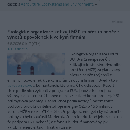
časopis
Agriculture, Ecosystems and Environment
.
reklama
Ekologické organizace kritizují MŽP za přesun peněz z
výnosů z povolenek k velkým firmám
6.8.2026 01:17 (
ČTK
)
Diskuse: 5
Ekologické organizace Hnutí
DUHA a Greenpeace ČR
kritizují ministerstvo životního
prostředí (MŽP) za plánovaný
přesun peněz z výnosů z
emisních povolenek k velkým průmyslovým firmám. Uvedly to v
tiskové zprávě
a komentářích, které má ČTK k dispozici. Resort
chce podle nich vyčlenit z programu EUA, jehož zdrojem jsou
výnosy z aukcí emisních povolenek, 25 miliard korun pro největší
průmyslové podniky. K tomu chce podle ekologů resort snížit
podporu pro obnovitelné zdroje energie (OZE) o 15,5 miliardy
korun. MŽP v reakci ČTK sdělilo, že podpora energeticky náročného
průmyslu byla součástí Modernizačního fondu již od jeho vzniku, a
že podpora OZE nekončí, a z fondu budou financovány jak
výrobny energie, tak infrastruktura.