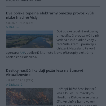
Dvě polské tepelné elektrárny omezují provoz kvůli
nízké hladině Visly
4.8.2026 18:35 (
ČTK
)
Diskuse: 3
Dvě polské tepelné elektrárny
omezují svůj provoz kvůli vlně
veder a nízké hladině vody v
řece Visle, kterou používají k
chlazení. Napsala to tisková
agentura
PAP
, podle níž k tomuto kroku přistoupily elektrárny
Kozienice a Polaniec.
Desítky hasičů likvidují požár lesa na Šumavě
Aktualizováno
4.8.2026 17:13 (
ČTK
)
Diskuse: 2
Požár přibližně šesti hektarů
lesa a louky u šumavských
Nezdic na Klatovsku se přestal
šířit. Vrtulník s bambivakem
odletěl zhruba po 1,5 hodině