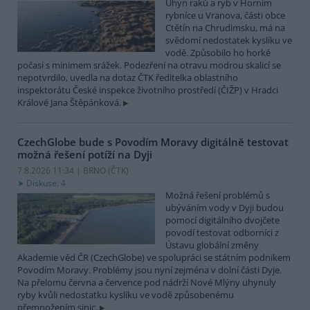
Úhyn raků a ryb v Horním
rybníce u Vranova, části obce
Ctětín na Chrudimsku, má na
svědomí nedostatek kyslíku ve
vodě. Způsobilo ho horké
počasí s minimem srážek. Podezření na otravu modrou skalicí se
nepotvrdilo, uvedla na dotaz ČTK ředitelka oblastního
inspektorátu České inspekce životního prostředí (ČIŽP) v Hradci
Králové Jana Štěpánková.
CzechGlobe bude s Povodím Moravy digitálně testovat
možná řešení potíží na Dyji
7.8.2026 11:34 | BRNO (
ČTK
)
Diskuse: 4
Možná řešení problémů s
ubýváním vody v Dyji budou
pomocí digitálního dvojčete
povodí testovat odborníci z
Ústavu globální změny
Akademie věd ČR (CzechGlobe) ve spolupráci se státním podnikem
Povodím Moravy. Problémy jsou nyní zejména v dolní části Dyje.
Na přelomu června a července pod nádrží Nové Mlýny uhynuly
ryby kvůli nedostatku kyslíku ve vodě způsobenému
přemnožením sinic.