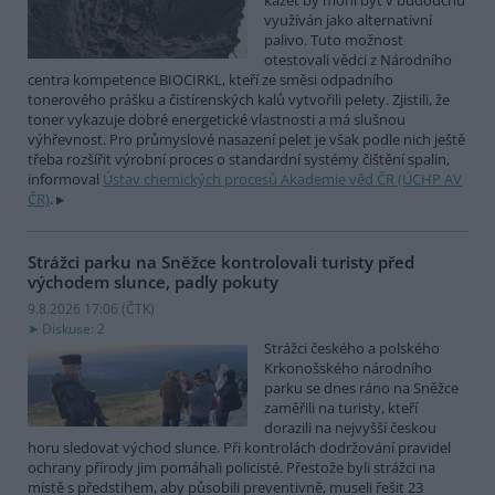
kazet by mohl být v budoucnu
využíván jako alternativní
palivo. Tuto možnost
otestovali vědci z Národního
centra kompetence BIOCIRKL, kteří ze směsi odpadního
tonerového prášku a čistírenských kalů vytvořili pelety. Zjistili, že
toner vykazuje dobré energetické vlastnosti a má slušnou
výhřevnost. Pro průmyslové nasazení pelet je však podle nich ještě
třeba rozšířit výrobní proces o standardní systémy čištění spalin,
informoval
Ústav chemických procesů Akademie věd ČR (ÚCHP AV
ČR)
.
Strážci parku na Sněžce kontrolovali turisty před
východem slunce, padly pokuty
9.8.2026 17:06 (
ČTK
)
Diskuse: 2
Strážci českého a polského
Krkonošského národního
parku se dnes ráno na Sněžce
zaměřili na turisty, kteří
dorazili na nejvyšší českou
horu sledovat východ slunce. Při kontrolách dodržování pravidel
ochrany přírody jim pomáhali policisté. Přestože byli strážci na
místě s předstihem, aby působili preventivně, museli řešit 23