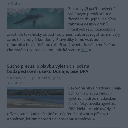
Diskuse: 1
Žraloci tygří patří k nejméně
vybíravým predátorům v
živočišné říši. Jejich jídelníček
zahrnuje desítky druhů
mořských i suchozemských
zvířat, ale také lidský odpad - od pneumatik přes registrační značky
až po televizory či kondomy. Právě díky tomu však podle
odborníků hrají důležitou roli při udržování zdravého mořského
ekosystému. Napsala o tom britská stanice
BBC
.
Sucho přerušilo plavbu výletních lodí na
budapešťském úseku Dunaje, píše DPA
9.8.2026 16:33 | BUDAPEŠŤ (
ČTK
)
Diskuse: 2
Rekordně nízká hladina Dunaje
ochromila plavbu velkých
výletních lodí po maďarském
úseku řeky, uvedla agentura
DPA. Některé lodě uvázly již
dříve v samé Budapešti, jiné musí přerušit plavbu v přístavu
Komárom, ležícím naproti slovenskému Komárnu.