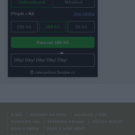
O NÁS
NOVINKY NA WEBU
INZERUJTE U NÁS
PODPOŘTE NÁS
PŘEBÍRÁNÍ OBSAHU
TIŠTĚNÝ EKOLIST
MAPA STRÁNEK
DEJTE O SOBĚ VĚDĚT