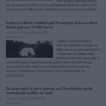
toho plug-in hybridy rostly o
28,1 procenta na 7585 vozů. Prodej elektromobilů se zvýšil o 27,4
procenta na 10 168 vozidel. Uvedl to Svaz dovozců automobilů.
Vedoucí s dětmi rozdělal pod Pravčickou bránou oheň,
dostal pokutu 10 000 korun
7.8.2026 14:20 | HŘENSKO (
ČTK
)
Diskuse: 3
V jeskyni pod Pravčickou
bránou nedaleko Hřenska na
Děčínsku si skupina nezletilých
s vedoucím rozdělala oheň,
který při odchodu neuhasila. V
národním parku České Švýcarsko přitom platí nejvyšší možný
stupeň požárního rizika. Strážci vedoucího dostihli a dali mu
pokutu 10 000 korun. Informoval o tom národní park na
facebooku.
Za úhyn raků a ryb v rybníce na Chrudimsku může
nedostatek kyslíku ve vodě
7.8.2026 14:05 | CTĚTÍN (
ČTK
)
Diskuse: 1