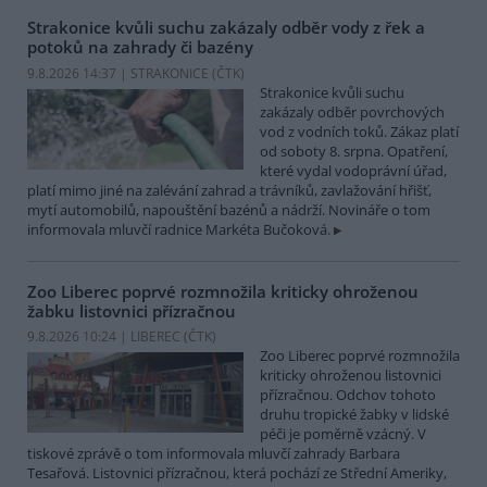
Strakonice kvůli suchu zakázaly odběr vody z řek a
potoků na zahrady či bazény
9.8.2026 14:37 | STRAKONICE (
ČTK
)
Strakonice kvůli suchu
zakázaly odběr povrchových
vod z vodních toků. Zákaz platí
od soboty 8. srpna. Opatření,
které vydal vodoprávní úřad,
platí mimo jiné na zalévání zahrad a trávníků, zavlažování hřišť,
mytí automobilů, napouštění bazénů a nádrží. Novináře o tom
informovala mluvčí radnice Markéta Bučoková.
Zoo Liberec poprvé rozmnožila kriticky ohroženou
žabku listovnici přízračnou
9.8.2026 10:24 | LIBEREC (
ČTK
)
Zoo Liberec poprvé rozmnožila
kriticky ohroženou listovnici
přízračnou. Odchov tohoto
druhu tropické žabky v lidské
péči je poměrně vzácný. V
tiskové zprávě o tom informovala mluvčí zahrady Barbara
Tesařová. Listovnici přízračnou, která pochází ze Střední Ameriky,