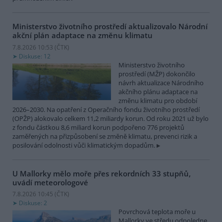
Ministerstvo životního prostředí aktualizovalo Národní
akční plán adaptace na změnu klimatu
7.8.2026 10:53 (
ČTK
)
Diskuse: 12
Ministerstvo životního
prostředí (MŽP) dokončilo
návrh aktualizace Národního
akčního plánu adaptace na
změnu klimatu pro období
2026–2030. Na opatření z Operačního fondu životního prostředí
(OPŽP) alokovalo celkem 11,2 miliardy korun. Od roku 2021 už bylo
z fondu částkou 8,6 miliard korun podpořeno 776 projektů
zaměřených na přizpůsobení se změně klimatu, prevenci rizik a
posilování odolnosti vůči klimatickým dopadům.
U Mallorky mělo moře přes rekordních 33 stupňů,
uvádí meteorologové
7.8.2026 10:45 (
ČTK
)
Diskuse: 2
Povrchová teplota moře u
Mallorky ve středu odpoledne