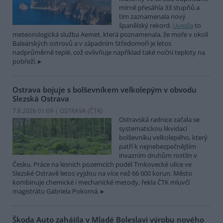
mírně přesáhla 33 stupňů a
tím zaznamenala nový
španělský rekord.
Uvedla
to
meteorologická služba Aemet, která poznamenala, že moře v okolí
Baleárských ostrovů a v západním Středomoří je letos
nadprůměrně teplé, což ovlivňuje například také noční teploty na
pobřeží.
Ostrava bojuje s bolševníkem velkolepým v obvodu
Slezská Ostrava
7.8.2026 01:09 | OSTRAVA (
ČTK
)
Ostravská radnice začala se
systematickou likvidací
bolševníku velkolepého, který
patří k nejnebezpečnějším
invazním druhům rostlin v
Česku. Práce na lesních pozemcích podél Trnkovecké ulice ve
Slezské Ostravě letos vyjdou na více než 66 000 korun. Město
kombinuje chemické i mechanické metody, řekla ČTK mluvčí
magistrátu Gabriela Pokorná.
Škoda Auto zahájila v Mladé Boleslavi výrobu nového