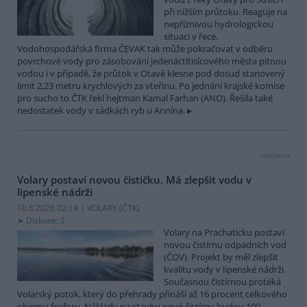
při nižším průtoku. Reaguje na
nepříznivou hydrologickou
situaci v řece.
Vodohospodářská firma ČEVAK tak může pokračovat v odběru
povrchové vody pro zásobování jedenáctitisícového města pitnou
vodou i v případě, že průtok v Otavě klesne pod dosud stanovený
limit 2,23 metru krychlových za vteřinu. Po jednání krajské komise
pro sucho to ČTK řekl hejtman Kamal Farhan (ANO). Řešila také
nedostatek vody v sádkách ryb u Annína.
reklama
Volary postaví novou čističku. Má zlepšit vodu v
lipenské nádrži
10.8.2026 02:14 | VOLARY (
ČTK
)
Diskuse: 2
Volary na Prachaticku postaví
novou čistírnu odpadních vod
(ČOV). Projekt by měl zlepšit
kvalitu vody v lipenské nádrži.
Současnou čistírnou protéká
Volarský potok, který do přehrady přináší až 16 procent celkového
objemu fosforu. Náklady na stavbu nové čistírny budou 100