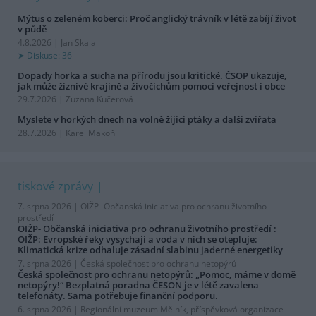
Mýtus o zeleném koberci: Proč anglický trávník v létě zabíjí život
v půdě
4.8.2026 | Jan Skala
Diskuse: 36
Dopady horka a sucha na přírodu jsou kritické. ČSOP ukazuje,
jak může žíznivé krajině a živočichům pomoci veřejnost i obce
29.7.2026 | Zuzana Kučerová
Myslete v horkých dnech na volně žijící ptáky a další zvířata
28.7.2026 | Karel Makoň
tiskové zprávy
7. srpna 2026 |
OIŽP- Občanská iniciativa pro ochranu životního
prostředí
OIŽP- Občanská iniciativa pro ochranu životního prostředí :
OIŽP: Evropské řeky vysychají a voda v nich se otepluje:
Klimatická krize odhaluje zásadní slabinu jaderné energetiky
7. srpna 2026 |
Česká společnost pro ochranu netopýrů
Česká společnost pro ochranu netopýrů: „Pomoc, máme v domě
netopýry!“ Bezplatná poradna ČESON je v létě zavalena
telefonáty. Sama potřebuje finanční podporu.
6. srpna 2026 |
Regionální muzeum Mělník, příspěvková organizace