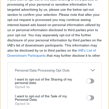
vychrlila sicilská sopka Etna,
processing of your personal or sensitive information for
jedna z nejaktivnějších sopek
targeted advertising by us, please use the below opt-out
světa, přiměly dnes letiště v
section to confirm your selection. Please note that after your
Katánii pozastavit přílety
letadel, uvedla agentura AFP.
opt-out request is processed you may continue seeing
interest-based ads based on personal information utilized by
us or personal information disclosed to third parties prior to
V brazilském regionálním parlamentu měli nezvanou
your opt-out. You may separately opt-out of the further
návštěvu - skupinu kapybar
disclosure of your personal information by third parties on the
8.8.2026 11:40 (
ČTK
)
IAB’s list of downstream participants. This information may
Diskuse: 1
also be disclosed by us to third parties on the
IAB’s List of
V brazilském státě Mato
Downstream Participants
that may further disclose it to other
Grosso museli minulý týden v
third parties.
regionálním parlamentu
přerušit jednání poté, co
budovy vniklo několik
Personal Data Processing Opt Outs
kapybar. Skupina největších hlodavců světa do budovy
vstoupila
hlavním vchodem, informovala agentura AP.
I want to opt-out of the Sharing of my
personal data.
Opted In
Znojmo uvažuje o holubníku i krmivu s látkou
I want to opt-out of the Sale of my
omezující rozmnožování holubů
Personal Data.
8.8.2026 11:31 | ZNOJMO (
ČTK
)
Opted In
Znojmo zjišťuje, jak snížit počty