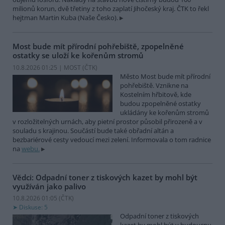
milionů korun, dvě třetiny z toho zaplatí Jihočeský kraj. ČTK to řekl
hejtman Martin Kuba (Naše Česko).
Most bude mít přírodní pohřebiště, zpopelněné
ostatky se uloží ke kořenům stromů
10.8.2026 01:25 | MOST (
ČTK
)
Město Most bude mít přírodní
pohřebiště. Vznikne na
Kostelním hřbitově, kde
budou zpopelněné ostatky
ukládány ke kořenům stromů
v rozložitelných urnách, aby pietní prostor působil přirozeně a v
souladu s krajinou. Součástí bude také obřadní altán a
bezbariérové cesty vedoucí mezi zelení. Informovala o tom radnice
na
webu.
Vědci: Odpadní toner z tiskových kazet by mohl být
využíván jako palivo
10.8.2026 01:05 (
ČTK
)
Diskuse: 5
Odpadní toner z tiskových