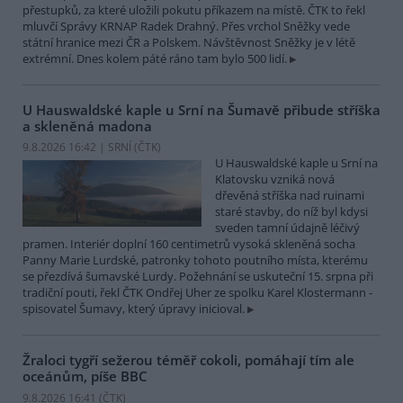
přestupků, za které uložili pokutu příkazem na místě. ČTK to řekl
mluvčí Správy KRNAP Radek Drahný. Přes vrchol Sněžky vede
státní hranice mezi ČR a Polskem. Návštěvnost Sněžky je v létě
extrémní. Dnes kolem páté ráno tam bylo 500 lidí.
U Hauswaldské kaple u Srní na Šumavě přibude stříška
a skleněná madona
9.8.2026 16:42 | SRNÍ (
ČTK
)
U Hauswaldské kaple u Srní na
Klatovsku vzniká nová
dřevěná stříška nad ruinami
staré stavby, do níž byl kdysi
sveden tamní údajně léčivý
pramen. Interiér doplní 160 centimetrů vysoká skleněná socha
Panny Marie Lurdské, patronky tohoto poutního místa, kterému
se přezdívá šumavské Lurdy. Požehnání se uskuteční 15. srpna při
tradiční pouti, řekl ČTK Ondřej Uher ze spolku Karel Klostermann -
spisovatel Šumavy, který úpravy inicioval.
Žraloci tygří sežerou téměř cokoli, pomáhají tím ale
oceánům, píše BBC
9.8.2026 16:41 (
ČTK
)