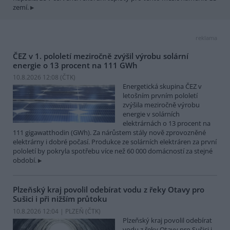
zemí.
reklama
ČEZ v 1. pololetí meziročně zvýšil výrobu solární
energie o 13 procent na 111 GWh
10.8.2026 12:08 (
ČTK
)
Energetická skupina ČEZ v
letošním prvním pololetí
zvýšila meziročně výrobu
energie v solárních
elektrárnách o 13 procent na
111 gigawatthodin (GWh). Za nárůstem stály nově zprovozněné
elektrárny i dobré počasí. Produkce ze solárních elektráren za první
pololetí by pokryla spotřebu více než 60 000 domácností za stejné
období.
Plzeňský kraj povolil odebírat vodu z řeky Otavy pro
Sušici i při nižším průtoku
10.8.2026 12:04 | PLZEŇ (
ČTK
)
Plzeňský kraj povolil odebírat
vodu z řeky Otavy pro Sušici i