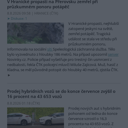
V Hranické propasti na Přerovsku zemřel při
průzkumném ponoru potápěč
8.8.2026 09:58 | HRANICE (
ČTK
)
Diskuse: 1
V Hranické propasti, nejhlubší
zatopené jeskyni na světě,
zemřel potápěč. Tragická
událost se stala ve středu při
průzkumném ponoru,
informovala na sociální
síti
Speleologická záchranná služba. Tělo
bylo vyzvednuto z hloubky 186 metrů. Na případ upozornil
server
Novinky.cz. Policie případ vyšetřuje pro trestný čin usmrcení z
nedbalosti, řekla ČTK policejní mluvčí Miluše Zajícová. Muž, hasič z
Kladna, se měl původně potopit do hloubky 40 metrů, zjistila ČTK.
Prodej hybridních vozů se do konce července zvýšil o
16 procent na 43 653 vozů
8.8.2026 01:18 (
ČTK
)
Prodej nových aut s hybridním
pohonem od ledna do konce
července vzrostl o 16,3
procenta na 43 653 vozů. Z