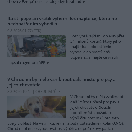
chová v Evropě deset zoologických zahrad.
Italští popeláři vrátili výherní los majitelce, která ho
nedopatřením vyhodila
9.8.2026 01:27 (
ČTK
)
Los vyhrávající milion eur (přes
24 milionů korun), který jeho
majitelka nedopatřením
vyhodila do smetí, našli
popeláři... a majitelce vrátili,
napsala agentura AFP.
V Chrudimi by mělo vzniknout další místo pro psy a
jejich chovatele
8.8.2026 19:45 | CHRUDIM (
ČTK
)
V Chrudimi by mělo vzniknout
další místo určené pro psy a
jejich chovatele. Sociální
podnik města požádal o
výpůjčku pozemků pro tyto
účely v oblasti Na Větrníku, řekl místostarosta Zdeněk Kolář (ANO).
Chrudim plánuje vybudovat psí výběh a odpočinkový park.