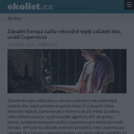
☰
/
zpravodajství
/
zprávy
Zprávy
Západní Evropa zažila rekordně teplý začátek léta,
uvádí Copernicus
10.8.2026 13:27 | PAŘÍŽ (
ČTK
)
Západní Evropa zažila letos v červnu a červenci rekordně teplý
začátek léta, když průměrná teplota činila 21,6 stupně Celsia.
Rekordní teploty zaznamenaly v červenci druhý měsíc za sebou
také světové oceány, vyplývá podle agentury AFP ze zprávy,
kterou zveřejnila evropská služba Copernicus pro sledování změn
klimatu. AFP pak na základě vlastních propočtů z dat Copernicusu
napsala, že v červenci rekordní teploty pro tento měsíc naměřilo 33