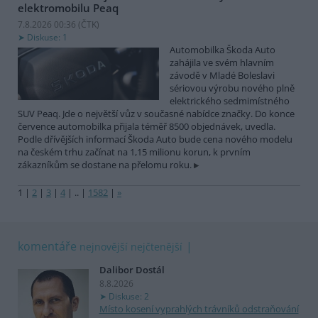
elektromobilu Peaq
7.8.2026 00:36 (
ČTK
)
Diskuse: 1
Automobilka Škoda Auto
zahájila ve svém hlavním
závodě v Mladé Boleslavi
sériovou výrobu nového plně
elektrického sedmimístného
SUV Peaq. Jde o největší vůz v současné nabídce značky. Do konce
července automobilka přijala téměř 8500 objednávek, uvedla.
Podle dřívějších informací Škoda Auto bude cena nového modelu
na českém trhu začínat na 1,15 milionu korun, k prvním
zákazníkům se dostane na přelomu roku.
1
|
2
|
3
|
4
|
..
|
1582
|
»
komentáře
nejnovější
nejčtenější
Dalibor Dostál
8.8.2026
Diskuse: 2
Místo kosení vyprahlých trávníků odstraňování