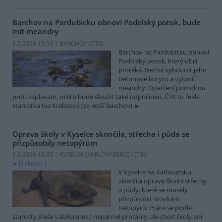
Barchov na Pardubicku obnoví Podolský potok, bude
mít meandry
8.8.2026 18:53 | BARCHOV (
ČTK
)
Barchov na Pardubicku obnoví
Podolský potok, který obcí
protéká. Nechá vybourat jeho
betonové koryto a vytvoří
meandry. Opatření pomohou
proti záplavám, místo bude sloužit také odpočinku. ČTK to řekla
starostka Iva Krebsová (za lepší Barchov).
Oprava školy v Kyselce skončila, střecha i půda se
přizpůsobily netopýrům
8.8.2026 18:35 | KYSELKA (KARLOVARSKO) (
ČTK
)
Diskuse: 1
V Kyselce na Karlovarsku
skončila oprava školní střechy
a půdy, které se musely
přizpůsobit stovkám
netopýrů. Práce se podle
starosty Aleše Labíka (nez.) nepatrně protáhly, ale chod školy ani