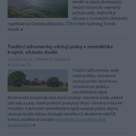
téměř ve všech jihočeských
řekách historicky nejmenší
průtok vody. Nejhorší je
situace v rovinatých oblastech,
například na Českobudějovicku. ČTK to řekl hydrolog Tomáš
Vlasák.
Tradiční záhumenky udržují ptáky v zemědělské
krajině, ukázala studie
6.8.2026 01:23 | PRAHA (
ČTK/Ekolist
)
Diskuse: 22
Tradiční záhumenky, tedy
malá políčka, významně
zvyšují počet i druhovou
rozmanitost ptáků v
zemědělské krajině.
Biodiverzitě prospívají také staré stodoly, otevřené půdy, pestré
zahrady a sady, které ptákům poskytují úkryt i vhodná místa ke
hnízdění. V jednolité zemědělské krajině naopak ptáků ubývá,
ukazuje studie Ústavu biologie obratlovců Akademie věd ČR,
kterou publikoval časopis
Agriculture, Ecosystems and
Environment
.