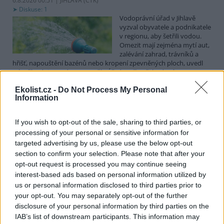
6.8.2026 00:51 | JIHLAVA (
ČTK
)
Diskuse: 1
Vodoprávní úřad v Jihlavě
vyzval obyvatele a podnikatele
v regionu, aby šetřili vodou.
Omezit mají zejména mytí aut,
zalévání zahrad, trávníků a
hřišť, napouštění bazénů nebo kropení zpevněných ploch, uvedl
mluvčí radnice Radovan Daněk. Úřad podle něj bude víc
kontrolovat povolené odběry. Výzva k šetření vodou platí pro
Ekolist.cz -
Do Not Process My Personal
všechny obce spadající pod Jihlavu jako obec s rozšířenou
Information
působností.
If you wish to opt-out of the sale, sharing to third parties, or
Celníci odhalili gang překupníků papoušků, zajistili
processing of your personal or sensitive information for
stovku ptáků
targeted advertising by us, please use the below opt-out
5.8.2026 20:13 (
ČTK
)
section to confirm your selection. Please note that after your
Celníci odhalili gang
opt-out request is processed you may continue seeing
překupníků chráněných druhů
interest-based ads based on personal information utilized by
papoušků působící v několika
krajích a zajistili asi stovku
us or personal information disclosed to third parties prior to
ptáků. S odchytem a
your opt-out. You may separately opt-out of the further
zajištěním zvířat celníkům pomohly zoo v Praze, Zlíně a Ostravě. V
disclosure of your personal information by third parties on the
ostravské zahradě také papoušci nalezli dočasné útočiště. V
IAB’s list of downstream participants. This information may
tiskové zprávě na
webu
celníků to oznámila mluvčí Celní správy ČR