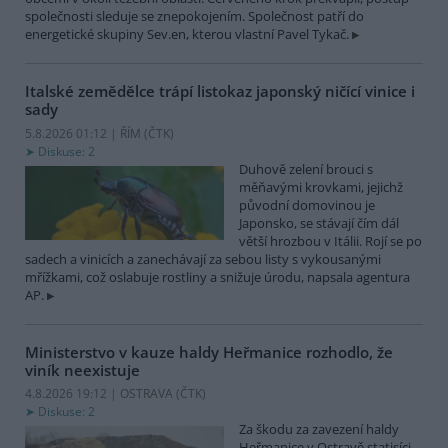
společnosti sleduje se znepokojením. Společnost patří do
energetické skupiny Sev.en, kterou vlastní Pavel Tykač.
Italské zemědělce trápí listokaz japonský ničící vinice i
sady
5.8.2026 01:12 | ŘÍM (
ČTK
)
Diskuse: 2
Duhově zelení brouci s
měňavými krovkami, jejichž
původní domovinou je
Japonsko, se stávají čím dál
větší hrozbou v Itálii. Rojí se po
sadech a vinicích a zanechávají za sebou listy s vykousanými
mřížkami, což oslabuje rostliny a snižuje úrodu, napsala agentura
AP.
Ministerstvo v kauze haldy Heřmanice rozhodlo, že
viník neexistuje
4.8.2026 19:12 | OSTRAVA (
ČTK
)
Diskuse: 2
Za škodu za zavezení haldy
Heřmanice v Ostravě statisíci