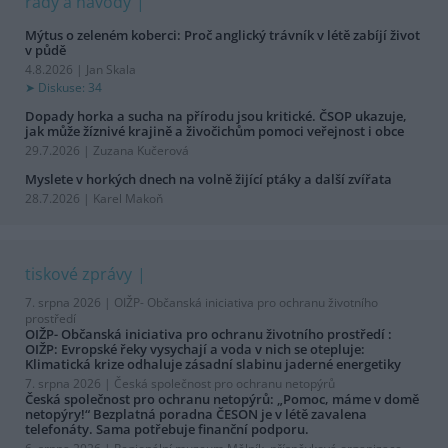
rady a návody
Mýtus o zeleném koberci: Proč anglický trávník v létě zabíjí život
v půdě
4.8.2026 | Jan Skala
Diskuse: 34
Dopady horka a sucha na přírodu jsou kritické. ČSOP ukazuje,
jak může žíznivé krajině a živočichům pomoci veřejnost i obce
29.7.2026 | Zuzana Kučerová
Myslete v horkých dnech na volně žijící ptáky a další zvířata
28.7.2026 | Karel Makoň
tiskové zprávy
7. srpna 2026 |
OIŽP- Občanská iniciativa pro ochranu životního
prostředí
OIŽP- Občanská iniciativa pro ochranu životního prostředí :
OIŽP: Evropské řeky vysychají a voda v nich se otepluje:
Klimatická krize odhaluje zásadní slabinu jaderné energetiky
7. srpna 2026 |
Česká společnost pro ochranu netopýrů
Česká společnost pro ochranu netopýrů: „Pomoc, máme v domě
netopýry!“ Bezplatná poradna ČESON je v létě zavalena
telefonáty. Sama potřebuje finanční podporu.