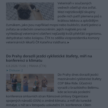
Veterináři v současných
vedrech ošetřují více zvířat.
Mezi nejrizikovější skupiny
podle nich patří plemena psů s
krátkou lebkou a zploštělým
čumákem, jako jsou například mopsi nebo buldočci, starší jedinci a
zvířata se srdečním onemocněním. Jejich majitelé pro ně
vyhledávají veterinární ošetření nejčastěji kvůli přehřátí organismu,
dehydrataci nebo kolapsu. ČTK to sdělila viceprezidentka Komory
veterinárních lékařů ČR Kateřina Valdhans.
Do Prahy dorazili jezdci cyklistické štafety, míří na
konferenci o klimatu
6.8.2026 15:08 | PRAHA (
ČTK
)
Diskuse: 2
Do Prahy dnes dorazili jezdci
mezinárodní cyklistické štafety
COP Bike Ride. Účastníci
vyrazili z brazilského Belému,
kde se konala poslední
konference smluvních stran Rámcové úmluvy Organizace
spojených národů (OSN) o změně klimatu, a míří do turecké
Antalye, v níž se v listopadu uskuteční 31. konference. Cílem