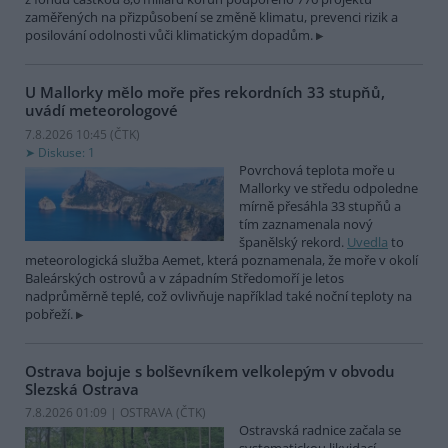
zaměřených na přizpůsobení se změně klimatu, prevenci rizik a
posilování odolnosti vůči klimatickým dopadům.
U Mallorky mělo moře přes rekordních 33 stupňů,
uvádí meteorologové
7.8.2026 10:45 (
ČTK
)
Diskuse: 1
Povrchová teplota moře u
Mallorky ve středu odpoledne
mírně přesáhla 33 stupňů a
tím zaznamenala nový
španělský rekord.
Uvedla
to
meteorologická služba Aemet, která poznamenala, že moře v okolí
Baleárských ostrovů a v západním Středomoří je letos
nadprůměrně teplé, což ovlivňuje například také noční teploty na
pobřeží.
Ostrava bojuje s bolševníkem velkolepým v obvodu
Slezská Ostrava
7.8.2026 01:09 | OSTRAVA (
ČTK
)
Ostravská radnice začala se