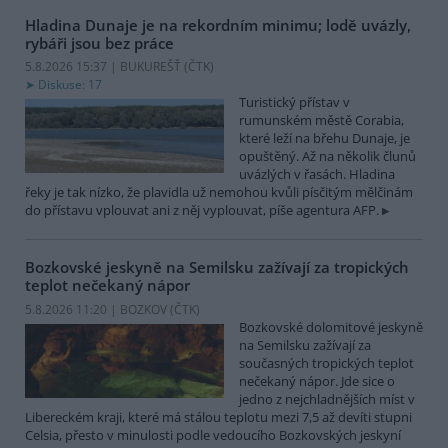
Hladina Dunaje je na rekordním minimu; lodě uvázly,
rybáři jsou bez práce
5.8.2026 15:37 | BUKUREŠŤ (
ČTK
)
Diskuse: 17
Turistický přístav v
rumunském městě Corabia,
které leží na břehu Dunaje, je
opuštěný. Až na několik člunů
uvázlých v řasách. Hladina
řeky je tak nízko, že plavidla už nemohou kvůli písčitým mělčinám
do přístavu vplouvat ani z něj vyplouvat, píše agentura AFP.
Bozkovské jeskyně na Semilsku zažívají za tropických
teplot nečekaný nápor
5.8.2026 11:20 | BOZKOV (
ČTK
)
Bozkovské dolomitové jeskyně
na Semilsku zažívají za
současných tropických teplot
nečekaný nápor. Jde sice o
jedno z nejchladnějších míst v
Libereckém kraji, které má stálou teplotu mezi 7,5 až devíti stupni
Celsia, přesto v minulosti podle vedoucího Bozkovských jeskyní