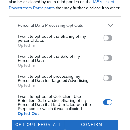
also be disclosed by us to third parties on the
IAB’s List of
Martina Kaňková. Případem se zabývá policie.
Downstream Participants
that may further disclose it to other
third parties.
Island vyhostí aktivisty bojující proti lovu velryb,
pronásledovali velrybáře
Personal Data Processing Opt Outs
5.8.2026 19:54 (
ČTK
)
I want to opt-out of the Sharing of my
Islandské úřady nařídily
personal data.
vyhoštění 21 aktivistů
Opted In
bojujících proti lovu velryb
poté, co minulý týden
I want to opt-out of the Sale of my
pobřežní stráž s policií zabavily
Personal Data.
jejich loď, která pronásledovala velrybářské plavidlo. Pasažéři lodi
Opted In
patřící nadaci kanadsko-amerického ekologického aktivisty Paula
Watsona jsou od té doby zadržováni v Reykjavíku. Sám Watson na
I want to opt-out of processing my
palubě nebyl. Píše o tom agentura AFP s odvoláním na islandskou
Personal Data for Targeted Advertising.
policii.
Opted In
I want to opt-out of Collection, Use,
Záchranná stanice v Praze přijímá kvůli vedrům více
Retention, Sale, and/or Sharing of my
Personal Data that Is Unrelated with the
volně žijících zvířat
Purposes for which it was collected.
5.8.2026 17:40 | PRAHA (
ČTK
)
Opted Out
Kvůli vysokým letním
teplotám pracovníci pražské
OPT OUT FROM ALL
CONFIRM
záchranné stanice pro volně