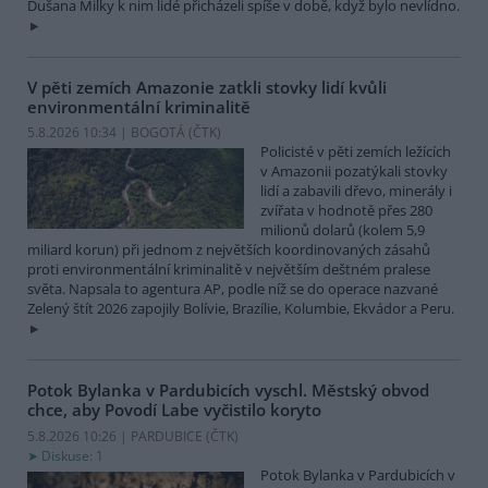
Dušana Milky k nim lidé přicházeli spíše v době, když bylo nevlídno.
V pěti zemích Amazonie zatkli stovky lidí kvůli
environmentální kriminalitě
5.8.2026 10:34 | BOGOTÁ (
ČTK
)
Policisté v pěti zemích ležících
v Amazonii pozatýkali stovky
lidí a zabavili dřevo, minerály i
zvířata v hodnotě přes 280
milionů dolarů (kolem 5,9
miliard korun) při jednom z největších koordinovaných zásahů
proti environmentální kriminalitě v největším deštném pralese
světa. Napsala to agentura AP, podle níž se do operace nazvané
Zelený štít 2026 zapojily Bolívie, Brazílie, Kolumbie, Ekvádor a Peru.
Potok Bylanka v Pardubicích vyschl. Městský obvod
chce, aby Povodí Labe vyčistilo koryto
5.8.2026 10:26 | PARDUBICE (
ČTK
)
Diskuse: 1
Potok Bylanka v Pardubicích v