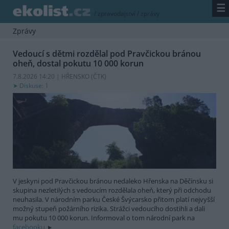
☰
/
zpravodajství
/
zprávy
Zprávy
Vedoucí s dětmi rozdělal pod Pravčickou bránou
oheň, dostal pokutu 10 000 korun
7.8.2026 14:20 | HŘENSKO (
ČTK
)
Diskuse: 1
V jeskyni pod Pravčickou bránou nedaleko Hřenska na Děčínsku si
skupina nezletilých s vedoucím rozdělala oheň, který při odchodu
neuhasila. V národním parku České Švýcarsko přitom platí nejvyšší
možný stupeň požárního rizika. Strážci vedoucího dostihli a dali
mu pokutu 10 000 korun. Informoval o tom národní park na
facebooku.