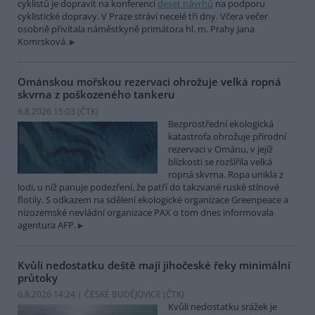
cyklistů je dopravit na konferenci
deset návrhů
na podporu
cyklistické dopravy. V Praze stráví necelé tři dny. Včera večer
osobně přivítala náměstkyně primátora hl. m. Prahy Jana
Komrsková.
Ománskou mořskou rezervaci ohrožuje velká ropná
skvrna z poškozeného tankeru
6.8.2026 15:03 (
ČTK
)
Bezprostřední ekologická
katastrofa ohrožuje přírodní
rezervaci v Ománu, v jejíž
blízkosti se rozšířila velká
ropná skvrna. Ropa unikla z
lodi, u níž panuje podezření, že patří do takzvané ruské stínové
flotily. S odkazem na sdělení ekologické organizace Greenpeace a
nizozemské nevládní organizace PAX o tom dnes informovala
agentura AFP.
Kvůli nedostatku deště mají jihočeské řeky minimální
průtoky
6.8.2026 14:24 | ČESKÉ BUDĚJOVICE (
ČTK
)
Kvůli nedostatku srážek je