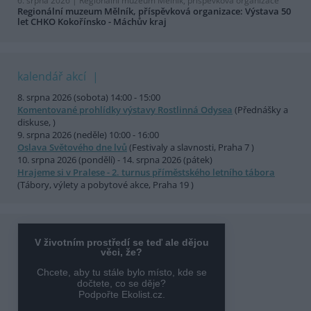
6. srpna 2026 |
Regionální muzeum Mělník, příspěvková organizace
Regionální muzeum Mělník, příspěvková organizace: Výstava 50
let CHKO Kokořínsko - Máchův kraj
kalendář akcí
8. srpna 2026 (sobota) 14:00 - 15:00
Komentované prohlídky výstavy Rostlinná Odysea
(Přednášky a
diskuse, )
9. srpna 2026 (neděle) 10:00 - 16:00
Oslava Světového dne lvů
(Festivaly a slavnosti, Praha 7 )
10. srpna 2026 (pondělí) - 14. srpna 2026 (pátek)
Hrajeme si v Pralese - 2. turnus příměstského letního tábora
(Tábory, výlety a pobytové akce, Praha 19 )