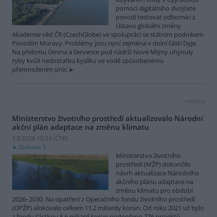
pomocí digitálního dvojčete
povodí testovat odborníci z
Ústavu globální změny
Akademie věd ČR (CzechGlobe) ve spolupráci se státním podnikem
Povodím Moravy. Problémy jsou nyní zejména v dolní části Dyje.
Na přelomu června a července pod nádrží Nové Mlýny uhynuly
ryby kvůli nedostatku kyslíku ve vodě způsobenému
přemnožením sinic.
reklama
Ministerstvo životního prostředí aktualizovalo Národní
akční plán adaptace na změnu klimatu
7.8.2026 10:53 (
ČTK
)
Diskuse: 3
Ministerstvo životního
prostředí (MŽP) dokončilo
návrh aktualizace Národního
akčního plánu adaptace na
změnu klimatu pro období
2026–2030. Na opatření z Operačního fondu životního prostředí
(OPŽP) alokovalo celkem 11,2 miliardy korun. Od roku 2021 už bylo
z fondu částkou 8,6 miliard korun podpořeno 776 projektů