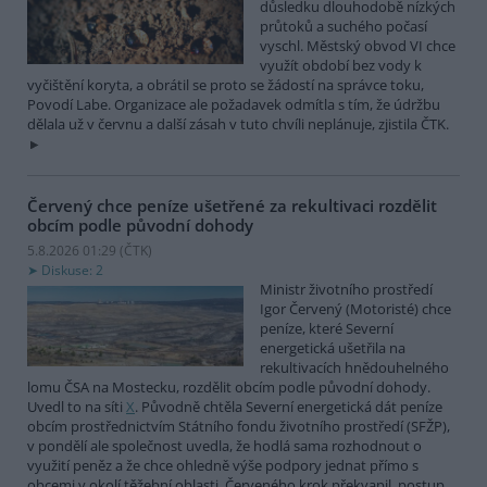
důsledku dlouhodobě nízkých
průtoků a suchého počasí
vyschl. Městský obvod VI chce
využít období bez vody k
vyčištění koryta, a obrátil se proto se žádostí na správce toku,
Povodí Labe. Organizace ale požadavek odmítla s tím, že údržbu
dělala už v červnu a další zásah v tuto chvíli neplánuje, zjistila ČTK.
Červený chce peníze ušetřené za rekultivaci rozdělit
obcím podle původní dohody
5.8.2026 01:29 (
ČTK
)
Diskuse: 2
Ministr životního prostředí
Igor Červený (Motoristé) chce
peníze, které Severní
energetická ušetřila na
rekultivacích hnědouhelného
lomu ČSA na Mostecku, rozdělit obcím podle původní dohody.
Uvedl to na síti
X
. Původně chtěla Severní energetická dát peníze
obcím prostřednictvím Státního fondu životního prostředí (SFŽP),
v pondělí ale společnost uvedla, že hodlá sama rozhodnout o
využití peněz a že chce ohledně výše podpory jednat přímo s
obcemi v okolí těžební oblasti. Červeného krok překvapil, postup