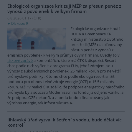
Ekologické organizace kritizují MŽP za přesun peněz z
výnosů z povolenek k velkým firmám
6.8.2026 01:17 (
ČTK
)
Diskuse: 9
Ekologické organizace Hnutí
DUHA a Greenpeace ČR
kritizují ministerstvo životního
prostředí (MŽP) za plánovaný
přesun peněz z výnosů z
emisních povolenek k velkým průmyslovým firmám. Uvedly to v
tiskové zprávě
a komentářích, které má ČTK k dispozici. Resort
chce podle nich vyčlenit z programu EUA, jehož zdrojem jsou
výnosy z aukcí emisních povolenek, 25 miliard korun pro největší
průmyslové podniky. K tomu chce podle ekologů resort snížit
podporu pro obnovitelné zdroje energie (OZE) o 15,5 miliardy
korun. MŽP v reakci ČTK sdělilo, že podpora energeticky náročného
průmyslu byla součástí Modernizačního fondu již od jeho vzniku, a
že podpora OZE nekončí, a z fondu budou financovány jak
výrobny energie, tak infrastruktura.
Jihlavský úřad vyzval k šetření s vodou, bude dělat víc
kontrol