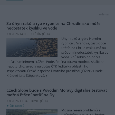
reklama
Za úhyn raků a ryb v rybníce na Chrudimsku může
nedostatek kyslíku ve vodě
7.8.2026 14:05 | CTĚTÍN (
ČTK
)
Úhyn raků a ryb v Horním
rybníce u Vranova, části obce
Ctětín na Chrudimsku, má na
svědomí nedostatek kyslíku ve
vodě. Způsobilo ho horké
počasí s minimem srážek. Podezření na otravu modrou skalicí se
nepotvrdilo, uvedla na dotaz ČTK ředitelka oblastního
inspektorátu České inspekce životního prostředí (ČIŽP) v Hradci
Králové Jana Štěpánková.
CzechGlobe bude s Povodím Moravy digitálně testovat
možná řešení potíží na Dyji
7.8.2026 11:34 | BRNO (
ČTK
)
Diskuse: 2
Možná řešení problémů s
ubýváním vody v Dyji budou