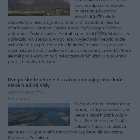
tunami odpadu není podle
ministerstva životního
prostředí (MŽP) nikdo
odpovědný a neexistuje oficiální viník. O rozhodnutí resortu
informoval
web
Seznam Zprávy. Kauzu čtyři roky prošetřovali
odborníci z České inspekce životního prostředí (ČIŽP), letos na jaře
ji převzalo ministerstvo. Ani po letech vyšetřování nebylo podle
webu známo, co přesně se v haldě skrývá, inspekce si proto loni
objednala sérii vrtů a následných analýz odebraných vzorků. Práce
ale měl podle webu minulý měsíc zastavit šéf úřadu Pavel Straka
pro jejich nadbytečnost.
Dvě polské tepelné elektrárny omezují provoz kvůli
nízké hladině Visly
4.8.2026 18:35 (
ČTK
)
Diskuse: 6
Dvě polské tepelné elektrárny
omezují svůj provoz kvůli vlně
veder a nízké hladině vody v
řece Visle, kterou používají k
chlazení. Napsala to tisková
agentura
PAP
, podle níž k tomuto kroku přistoupily elektrárny
Kozienice a Polaniec.