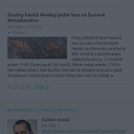
Desítky hasičů likvidují požár lesa na Šumavě
Aktualizováno
4.8.2026 17:13 (
ČTK
)
Diskuse: 2
Požár přibližně šesti hektarů
lesa a louky u šumavských
Nezdic na Klatovsku se přestal
šířit. Vrtulník s bambivakem
odletěl zhruba po 1,5 hodině
kolem 17:00. Zasahuje až 150 hasičů. Nikdo nebyl zraněn. ČTK to
řekl velitel zásahu Aleš Bucifal. Odhadl, že ohniska se budou ještě
dohašovat a hasiči budou místo hlídat přes noc do středy.
1
|
2
|
3
|
4
|
..
|
1581
|
»
komentáře
nejnovější
nejčtenější
Dalibor Dostál
8.8.2026
Místo kosení vyprahlých trávníků odstraňování