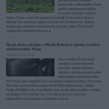
systematickou likvidací
bolševníku velkolepého, který
patří k nejnebezpečnějším
invazním druhům rostlin v
Česku. Práce na lesních pozemcích podél Trnkovecké ulice ve
Slezské Ostravě letos vyjdou na více než 66 000 korun. Město
kombinuje chemické i mechanické metody, řekla ČTK mluvčí
magistrátu Gabriela Pokorná.
Škoda Auto zahájila v Mladé Boleslavi výrobu nového
elektromobilu Peaq
7.8.2026 00:36 (
ČTK
)
Automobilka Škoda Auto
zahájila ve svém hlavním
závodě v Mladé Boleslavi
sériovou výrobu nového plně
elektrického sedmimístného
SUV Peaq. Jde o největší vůz v současné nabídce značky. Do konce
července automobilka přijala téměř 8500 objednávek, uvedla.
Podle dřívějších informací Škoda Auto bude cena nového modelu
na českém trhu začínat na 1,15 milionu korun, k prvním
zákazníkům se dostane na přelomu roku.