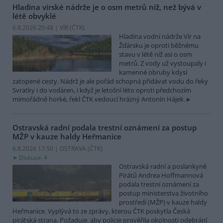
Hladina vírské nádrže je o osm metrů níž, než bývá v
létě obvyklé
6.8.2026 20:48 | VÍR (
ČTK
)
Hladina vodní nádrže Vír na
Žďársku je oproti běžnému
stavu v létě níž asi o osm
metrů. Z vody už vystoupaly i
kamenné obruby kdysi
zatopené cesty. Nádrž je ale pořád schopná přidávat vodu do řeky
Svratky i do vodáren, i když je letošní léto oproti předchozím
mimořádně horké, řekl ČTK vedoucí hrázný Antonín Hájek.
Ostravská radní podala trestní oznámení za postup
MŽP v kauze haldy Heřmanice
6.8.2026 17:50 | OSTRAVA (
ČTK
)
Diskuse: 4
Ostravská radní a poslankyně
Pirátů Andrea Hoffmannová
podala trestní oznámení za
postup ministerstva životního
prostředí (MŽP) v kauze haldy
Heřmanice. Vyplývá to ze zprávy, kterou ČTK poskytla Česká
pirátská strana. Požaduje, aby policie prověřila okolnosti odebrání