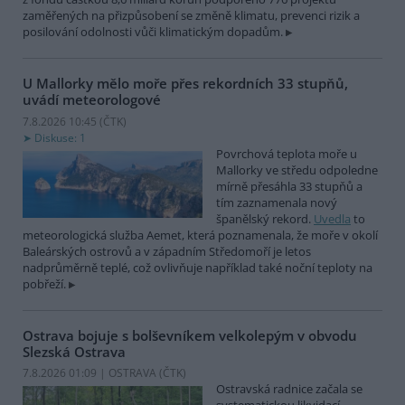
zaměřených na přizpůsobení se změně klimatu, prevenci rizik a
posilování odolnosti vůči klimatickým dopadům.
U Mallorky mělo moře přes rekordních 33 stupňů,
uvádí meteorologové
7.8.2026 10:45 (
ČTK
)
Diskuse: 1
Povrchová teplota moře u
Mallorky ve středu odpoledne
mírně přesáhla 33 stupňů a
tím zaznamenala nový
španělský rekord.
Uvedla
to
meteorologická služba Aemet, která poznamenala, že moře v okolí
Baleárských ostrovů a v západním Středomoří je letos
nadprůměrně teplé, což ovlivňuje například také noční teploty na
pobřeží.
Ostrava bojuje s bolševníkem velkolepým v obvodu
Slezská Ostrava
7.8.2026 01:09 | OSTRAVA (
ČTK
)
Ostravská radnice začala se