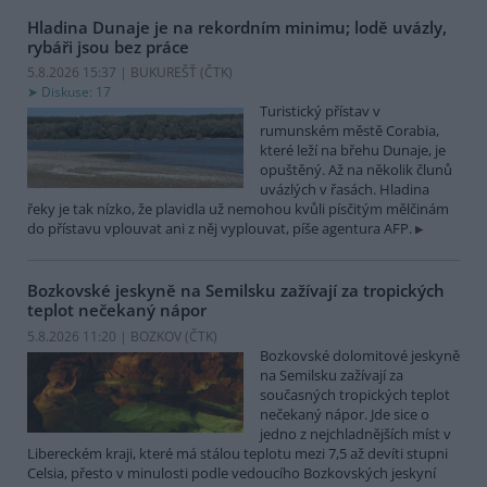
Hladina Dunaje je na rekordním minimu; lodě uvázly,
rybáři jsou bez práce
5.8.2026 15:37 | BUKUREŠŤ (
ČTK
)
Diskuse: 17
Turistický přístav v
rumunském městě Corabia,
které leží na břehu Dunaje, je
opuštěný. Až na několik člunů
uvázlých v řasách. Hladina
řeky je tak nízko, že plavidla už nemohou kvůli písčitým mělčinám
do přístavu vplouvat ani z něj vyplouvat, píše agentura AFP.
Bozkovské jeskyně na Semilsku zažívají za tropických
teplot nečekaný nápor
5.8.2026 11:20 | BOZKOV (
ČTK
)
Bozkovské dolomitové jeskyně
na Semilsku zažívají za
současných tropických teplot
nečekaný nápor. Jde sice o
jedno z nejchladnějších míst v
Libereckém kraji, které má stálou teplotu mezi 7,5 až devíti stupni
Celsia, přesto v minulosti podle vedoucího Bozkovských jeskyní