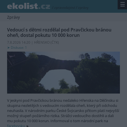
☰
/
zpravodajství
/
zprávy
Zprávy
Vedoucí s dětmi rozdělal pod Pravčickou bránou
oheň, dostal pokutu 10 000 korun
7.8.2026 14:20 | HŘENSKO (
ČTK
)
Diskuse: 1
V jeskyni pod Pravčickou bránou nedaleko Hřenska na Děčínsku si
skupina nezletilých s vedoucím rozdělala oheň, který při odchodu
neuhasila. V národním parku České Švýcarsko přitom platí nejvyšší
možný stupeň požárního rizika. Strážci vedoucího dostihli a dali
mu pokutu 10 000 korun. Informoval o tom národní park na
facebooku.