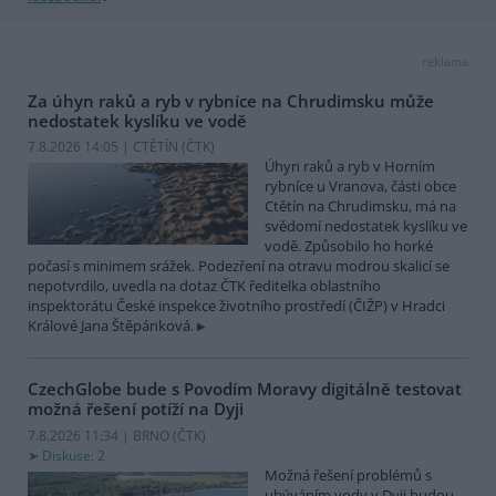
reklama
Za úhyn raků a ryb v rybníce na Chrudimsku může
nedostatek kyslíku ve vodě
7.8.2026 14:05 | CTĚTÍN (
ČTK
)
Úhyn raků a ryb v Horním
rybníce u Vranova, části obce
Ctětín na Chrudimsku, má na
svědomí nedostatek kyslíku ve
vodě. Způsobilo ho horké
počasí s minimem srážek. Podezření na otravu modrou skalicí se
nepotvrdilo, uvedla na dotaz ČTK ředitelka oblastního
inspektorátu České inspekce životního prostředí (ČIŽP) v Hradci
Králové Jana Štěpánková.
CzechGlobe bude s Povodím Moravy digitálně testovat
možná řešení potíží na Dyji
7.8.2026 11:34 | BRNO (
ČTK
)
Diskuse: 2
Možná řešení problémů s
ubýváním vody v Dyji budou