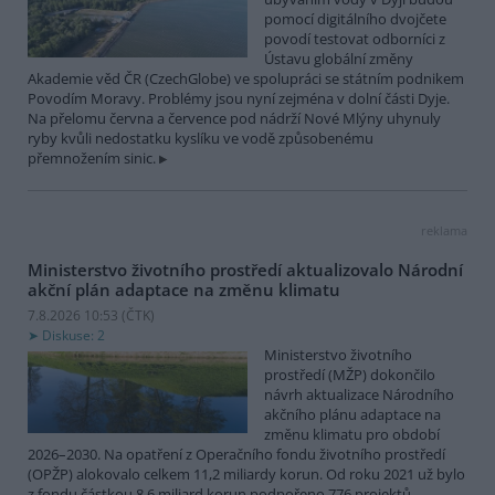
pomocí digitálního dvojčete
povodí testovat odborníci z
Ústavu globální změny
Akademie věd ČR (CzechGlobe) ve spolupráci se státním podnikem
Povodím Moravy. Problémy jsou nyní zejména v dolní části Dyje.
Na přelomu června a července pod nádrží Nové Mlýny uhynuly
ryby kvůli nedostatku kyslíku ve vodě způsobenému
přemnožením sinic.
reklama
Ministerstvo životního prostředí aktualizovalo Národní
akční plán adaptace na změnu klimatu
7.8.2026 10:53 (
ČTK
)
Diskuse: 2
Ministerstvo životního
prostředí (MŽP) dokončilo
návrh aktualizace Národního
akčního plánu adaptace na
změnu klimatu pro období
2026–2030. Na opatření z Operačního fondu životního prostředí
(OPŽP) alokovalo celkem 11,2 miliardy korun. Od roku 2021 už bylo
z fondu částkou 8,6 miliard korun podpořeno 776 projektů