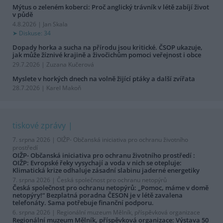
Mýtus o zeleném koberci: Proč anglický trávník v létě zabíjí život
v půdě
4.8.2026 | Jan Skala
Diskuse: 34
Dopady horka a sucha na přírodu jsou kritické. ČSOP ukazuje,
jak může žíznivé krajině a živočichům pomoci veřejnost i obce
29.7.2026 | Zuzana Kučerová
Myslete v horkých dnech na volně žijící ptáky a další zvířata
28.7.2026 | Karel Makoň
tiskové zprávy
7. srpna 2026 |
OIŽP- Občanská iniciativa pro ochranu životního
prostředí
OIŽP- Občanská iniciativa pro ochranu životního prostředí :
OIŽP: Evropské řeky vysychají a voda v nich se otepluje:
Klimatická krize odhaluje zásadní slabinu jaderné energetiky
7. srpna 2026 |
Česká společnost pro ochranu netopýrů
Česká společnost pro ochranu netopýrů: „Pomoc, máme v domě
netopýry!“ Bezplatná poradna ČESON je v létě zavalena
telefonáty. Sama potřebuje finanční podporu.
6. srpna 2026 |
Regionální muzeum Mělník, příspěvková organizace
Regionální muzeum Mělník, příspěvková organizace: Výstava 50