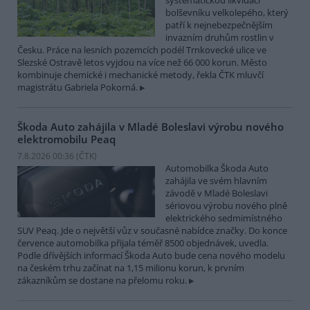
systematickou likvidací
bolševníku velkolepého, který
patří k nejnebezpečnějším
invazním druhům rostlin v
Česku. Práce na lesních pozemcích podél Trnkovecké ulice ve
Slezské Ostravě letos vyjdou na více než 66 000 korun. Město
kombinuje chemické i mechanické metody, řekla ČTK mluvčí
magistrátu Gabriela Pokorná.
Škoda Auto zahájila v Mladé Boleslavi výrobu nového
elektromobilu Peaq
7.8.2026 00:36 (
ČTK
)
Automobilka Škoda Auto
zahájila ve svém hlavním
závodě v Mladé Boleslavi
sériovou výrobu nového plně
elektrického sedmimístného
SUV Peaq. Jde o největší vůz v současné nabídce značky. Do konce
července automobilka přijala téměř 8500 objednávek, uvedla.
Podle dřívějších informací Škoda Auto bude cena nového modelu
na českém trhu začínat na 1,15 milionu korun, k prvním
zákazníkům se dostane na přelomu roku.