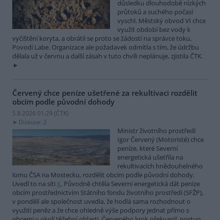
důsledku dlouhodobě nízkých
průtoků a suchého počasí
vyschl. Městský obvod VI chce
využít období bez vody k
vyčištění koryta, a obrátil se proto se žádostí na správce toku,
Povodí Labe. Organizace ale požadavek odmítla s tím, že údržbu
dělala už v červnu a další zásah v tuto chvíli neplánuje, zjistila ČTK.
Červený chce peníze ušetřené za rekultivaci rozdělit
obcím podle původní dohody
5.8.2026 01:29 (
ČTK
)
Diskuse: 2
Ministr životního prostředí
Igor Červený (Motoristé) chce
peníze, které Severní
energetická ušetřila na
rekultivacích hnědouhelného
lomu ČSA na Mostecku, rozdělit obcím podle původní dohody.
Uvedl to na síti
X
. Původně chtěla Severní energetická dát peníze
obcím prostřednictvím Státního fondu životního prostředí (SFŽP),
v pondělí ale společnost uvedla, že hodlá sama rozhodnout o
využití peněz a že chce ohledně výše podpory jednat přímo s
obcemi v okolí těžební oblasti. Červeného krok překvapil, postup