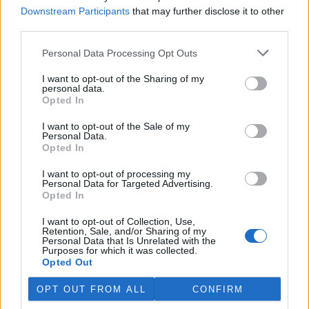
Martina Kaňková. Případem se zabývá policie.
Downstream Participants
that may further disclose it to other
third parties.
Island vyhostí aktivisty bojující proti lovu velryb,
Personal Data Processing Opt Outs
pronásledovali velrybáře
5.8.2026 19:54 (
ČTK
)
I want to opt-out of the Sharing of my
Islandské úřady nařídily
personal data.
vyhoštění 21 aktivistů
Opted In
bojujících proti lovu velryb
poté, co minulý týden
I want to opt-out of the Sale of my
Personal Data.
pobřežní stráž s policií zabavily
Opted In
jejich loď, která pronásledovala velrybářské plavidlo. Pasažéři lodi
patřící nadaci kanadsko-amerického ekologického aktivisty Paula
Watsona jsou od té doby zadržováni v Reykjavíku. Sám Watson na
I want to opt-out of processing my
Personal Data for Targeted Advertising.
palubě nebyl. Píše o tom agentura AFP s odvoláním na islandskou
Opted In
policii.
I want to opt-out of Collection, Use,
Retention, Sale, and/or Sharing of my
Záchranná stanice v Praze přijímá kvůli vedrům více
Personal Data that Is Unrelated with the
volně žijících zvířat
Purposes for which it was collected.
Opted Out
5.8.2026 17:40 | PRAHA (
ČTK
)
Kvůli vysokým letním
OPT OUT FROM ALL
CONFIRM
teplotám pracovníci pražské
záchranné stanice pro volně