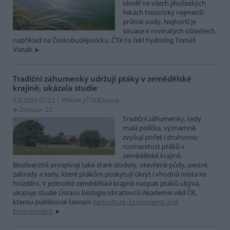
téměř ve všech jihočeských
řekách historicky nejmenší
průtok vody. Nejhorší je
situace v rovinatých oblastech,
například na Českobudějovicku. ČTK to řekl hydrolog Tomáš
Vlasák.
Tradiční záhumenky udržují ptáky v zemědělské
krajině, ukázala studie
6.8.2026 01:23 | PRAHA (
ČTK/Ekolist
)
Diskuse: 22
Tradiční záhumenky, tedy
malá políčka, významně
zvyšují počet i druhovou
rozmanitost ptáků v
zemědělské krajině.
Biodiverzitě prospívají také staré stodoly, otevřené půdy, pestré
zahrady a sady, které ptákům poskytují úkryt i vhodná místa ke
hnízdění. V jednolité zemědělské krajině naopak ptáků ubývá,
ukazuje studie Ústavu biologie obratlovců Akademie věd ČR,
kterou publikoval časopis
Agriculture, Ecosystems and
Environment
.