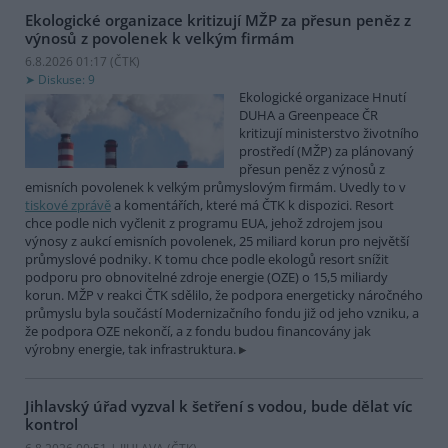
Ekologické organizace kritizují MŽP za přesun peněz z
výnosů z povolenek k velkým firmám
6.8.2026 01:17 (
ČTK
)
Diskuse: 9
Ekologické organizace Hnutí
DUHA a Greenpeace ČR
kritizují ministerstvo životního
prostředí (MŽP) za plánovaný
přesun peněz z výnosů z
emisních povolenek k velkým průmyslovým firmám. Uvedly to v
tiskové zprávě
a komentářích, které má ČTK k dispozici. Resort
chce podle nich vyčlenit z programu EUA, jehož zdrojem jsou
výnosy z aukcí emisních povolenek, 25 miliard korun pro největší
průmyslové podniky. K tomu chce podle ekologů resort snížit
podporu pro obnovitelné zdroje energie (OZE) o 15,5 miliardy
korun. MŽP v reakci ČTK sdělilo, že podpora energeticky náročného
průmyslu byla součástí Modernizačního fondu již od jeho vzniku, a
že podpora OZE nekončí, a z fondu budou financovány jak
výrobny energie, tak infrastruktura.
Jihlavský úřad vyzval k šetření s vodou, bude dělat víc
kontrol