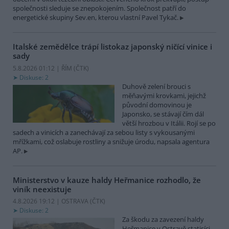
společnosti sleduje se znepokojením. Společnost patří do
energetické skupiny Sev.en, kterou vlastní Pavel Tykač.
Italské zemědělce trápí listokaz japonský ničící vinice i
sady
5.8.2026 01:12 | ŘÍM (
ČTK
)
Diskuse: 2
Duhově zelení brouci s
měňavými krovkami, jejichž
původní domovinou je
Japonsko, se stávají čím dál
větší hrozbou v Itálii. Rojí se po
sadech a vinicích a zanechávají za sebou listy s vykousanými
mřížkami, což oslabuje rostliny a snižuje úrodu, napsala agentura
AP.
Ministerstvo v kauze haldy Heřmanice rozhodlo, že
viník neexistuje
4.8.2026 19:12 | OSTRAVA (
ČTK
)
Diskuse: 2
Za škodu za zavezení haldy
Heřmanice v Ostravě statisíci