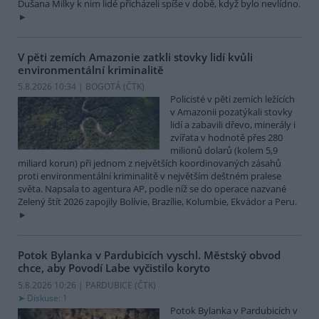
Dušana Milky k nim lidé přicházeli spíše v době, když bylo nevlídno.
V pěti zemích Amazonie zatkli stovky lidí kvůli
environmentální kriminalitě
5.8.2026 10:34 | BOGOTÁ (
ČTK
)
Policisté v pěti zemích ležících
v Amazonii pozatýkali stovky
lidí a zabavili dřevo, minerály i
zvířata v hodnotě přes 280
milionů dolarů (kolem 5,9
miliard korun) při jednom z největších koordinovaných zásahů
proti environmentální kriminalitě v největším deštném pralese
světa. Napsala to agentura AP, podle níž se do operace nazvané
Zelený štít 2026 zapojily Bolívie, Brazílie, Kolumbie, Ekvádor a Peru.
Potok Bylanka v Pardubicích vyschl. Městský obvod
chce, aby Povodí Labe vyčistilo koryto
5.8.2026 10:26 | PARDUBICE (
ČTK
)
Diskuse: 1
Potok Bylanka v Pardubicích v