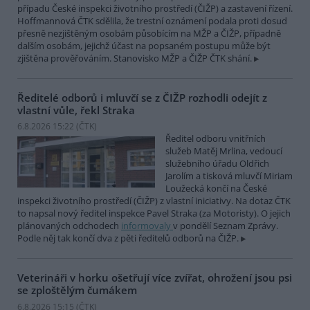
případu České inspekci životního prostředí (ČIŽP) a zastavení řízení.
Hoffmannová ČTK sdělila, že trestní oznámení podala proti dosud
přesně nezjištěným osobám působícím na MŽP a ČIŽP, případně
dalším osobám, jejichž účast na popsaném postupu může být
zjištěna prověřováním. Stanovisko MŽP a ČIŽP ČTK shání.
Ředitelé odborů i mluvčí se z ČIŽP rozhodli odejít z
vlastní vůle, řekl Straka
6.8.2026 15:22 (
ČTK
)
Ředitel odboru vnitřních
služeb Matěj Mrlina, vedoucí
služebního úřadu Oldřich
Jarolím a tisková mluvčí Miriam
Loužecká končí na České
inspekci životního prostředí (ČIŽP) z vlastní iniciativy. Na dotaz ČTK
to napsal nový ředitel inspekce Pavel Straka (za Motoristy). O jejich
plánovaných odchodech
informovaly
v pondělí Seznam Zprávy.
Podle něj tak končí dva z pěti ředitelů odborů na ČIŽP.
Veterináři v horku ošetřují více zvířat, ohrožení jsou psi
se zploštělým čumákem
6.8.2026 15:15 (
ČTK
)