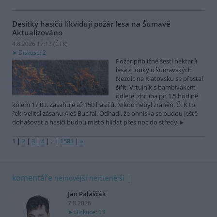
Desítky hasičů likvidují požár lesa na Šumavě
Aktualizováno
4.8.2026 17:13 (
ČTK
)
Diskuse: 2
Požár přibližně šesti hektarů
lesa a louky u šumavských
Nezdic na Klatovsku se přestal
šířit. Vrtulník s bambivakem
odletěl zhruba po 1,5 hodině
kolem 17:00. Zasahuje až 150 hasičů. Nikdo nebyl zraněn. ČTK to
řekl velitel zásahu Aleš Bucifal. Odhadl, že ohniska se budou ještě
dohašovat a hasiči budou místo hlídat přes noc do středy.
1
|
2
|
3
|
4
|
..
|
1581
|
»
komentáře
nejnovější
nejčtenější
Jan Palaščák
7.8.2026
Diskuse: 13