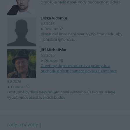
Ohrožuje nedostatek vody budoucnost jádra?
Eliška Vidomus
6.8.2026
Diskuse: 32
Klimatická krize není over. Vyzýváme vládu, aby
ji přestala ignorovat
Jiří Michalisko
6.8.2026
Diskuse: 18
Otevřený dopis ministerstvu průmyslu a
obchodu ohledně sanace odvalu Heřmanice
5.8.2026
Diskuse: 39
Dostupné bydlení nevyřeší jen nová výstavba. Česko musí lépe
využít renovace stávajících budov
rady a návody