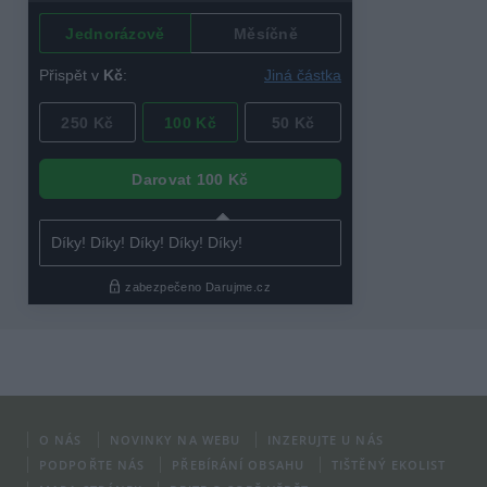
O NÁS
NOVINKY NA WEBU
INZERUJTE U NÁS
PODPOŘTE NÁS
PŘEBÍRÁNÍ OBSAHU
TIŠTĚNÝ EKOLIST