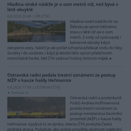
Hladina vírské nádrže je o osm metrů níž, než bývá v
létě obvyklé
6.8.2026 20:48 | VÍR (
ČTK
)
Hladina vodní nádrže Vír na
Žďársku je oproti běžnému
stavu v létě níž asi o osm
metrů. Z vody už vystoupaly i
kamenné obruby kdysi
zatopené cesty. Nádrž je ale pořád schopná přidávat vodu do řeky
Svratky i do vodáren, i když je letošní léto oproti předchozím
mimořádně horké, řekl ČTK vedoucí hrázný Antonín Hájek.
Ostravská radní podala trestní oznámení za postup
MŽP v kauze haldy Heřmanice
6.8.2026 17:50 | OSTRAVA (
ČTK
)
Diskuse: 4
Ostravská radní a poslankyně
Pirátů Andrea Hoffmannová
podala trestní oznámení za
postup ministerstva životního
prostředí (MŽP) v kauze haldy
Heřmanice. Vyplývá to ze zprávy, kterou ČTK poskytla Česká
pirátská strana. Požaduje, aby policie prověřila okolnosti odebrání