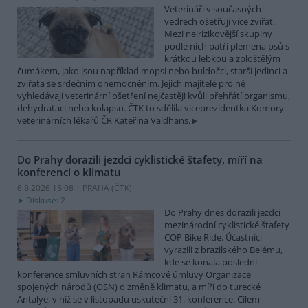
Veterináři v současných
vedrech ošetřují více zvířat.
Mezi nejrizikovější skupiny
podle nich patří plemena psů s
krátkou lebkou a zploštělým
čumákem, jako jsou například mopsi nebo buldočci, starší jedinci a
zvířata se srdečním onemocněním. Jejich majitelé pro ně
vyhledávají veterinární ošetření nejčastěji kvůli přehřátí organismu,
dehydrataci nebo kolapsu. ČTK to sdělila viceprezidentka Komory
veterinárních lékařů ČR Kateřina Valdhans.
Do Prahy dorazili jezdci cyklistické štafety, míří na
konferenci o klimatu
6.8.2026 15:08 | PRAHA (
ČTK
)
Diskuse: 2
Do Prahy dnes dorazili jezdci
mezinárodní cyklistické štafety
COP Bike Ride. Účastníci
vyrazili z brazilského Belému,
kde se konala poslední
konference smluvních stran Rámcové úmluvy Organizace
spojených národů (OSN) o změně klimatu, a míří do turecké
Antalye, v níž se v listopadu uskuteční 31. konference. Cílem