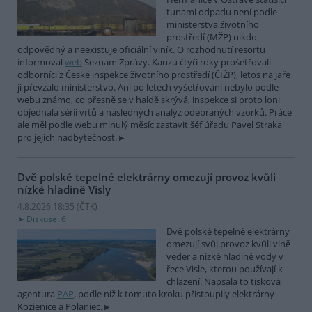
tunami odpadu není podle
ministerstva životního
prostředí (MŽP) nikdo
odpovědný a neexistuje oficiální viník. O rozhodnutí resortu
informoval
web
Seznam Zprávy. Kauzu čtyři roky prošetřovali
odborníci z České inspekce životního prostředí (ČIŽP), letos na jaře
ji převzalo ministerstvo. Ani po letech vyšetřování nebylo podle
webu známo, co přesně se v haldě skrývá, inspekce si proto loni
objednala sérii vrtů a následných analýz odebraných vzorků. Práce
ale měl podle webu minulý měsíc zastavit šéf úřadu Pavel Straka
pro jejich nadbytečnost.
Dvě polské tepelné elektrárny omezují provoz kvůli
nízké hladině Visly
4.8.2026 18:35 (
ČTK
)
Diskuse: 6
Dvě polské tepelné elektrárny
omezují svůj provoz kvůli vlně
veder a nízké hladině vody v
řece Visle, kterou používají k
chlazení. Napsala to tisková
agentura
PAP
, podle níž k tomuto kroku přistoupily elektrárny
Kozienice a Polaniec.