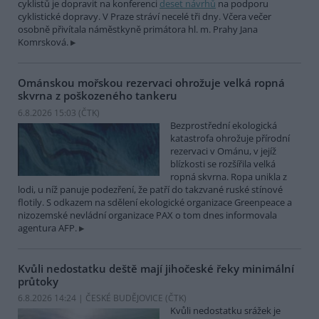
cyklistů je dopravit na konferenci
deset návrhů
na podporu
cyklistické dopravy. V Praze stráví necelé tři dny. Včera večer
osobně přivítala náměstkyně primátora hl. m. Prahy Jana
Komrsková.
Ománskou mořskou rezervaci ohrožuje velká ropná
skvrna z poškozeného tankeru
6.8.2026 15:03 (
ČTK
)
Bezprostřední ekologická
katastrofa ohrožuje přírodní
rezervaci v Ománu, v jejíž
blízkosti se rozšířila velká
ropná skvrna. Ropa unikla z
lodi, u níž panuje podezření, že patří do takzvané ruské stínové
flotily. S odkazem na sdělení ekologické organizace Greenpeace a
nizozemské nevládní organizace PAX o tom dnes informovala
agentura AFP.
Kvůli nedostatku deště mají jihočeské řeky minimální
průtoky
6.8.2026 14:24 | ČESKÉ BUDĚJOVICE (
ČTK
)
Kvůli nedostatku srážek je