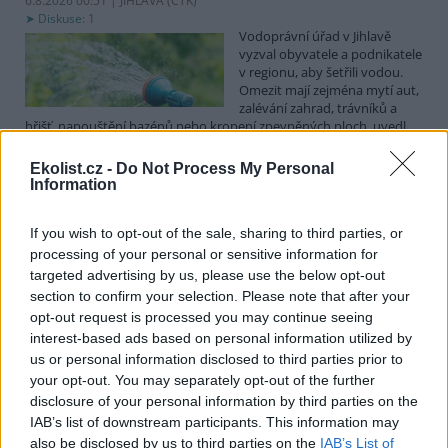
6.8.2026 00:51 | JIHLAVA (
ČTK
)
Diskuse: 1
Vodoprávní úřad v Jihlavě
vyzval obyvatele a podnikatele
v regionu, aby šetřili vodou.
Omezit mají zejména mytí aut,
zalévání zahrad, trávníků a
hřišť, napouštění bazénů nebo kropení zpevněných ploch, uvedl
mluvčí radnice Radovan Daněk. Úřad podle něj bude víc
kontrolovat povolené odběry. Výzva k šetření vodou platí pro
Ekolist.cz -
Do Not Process My Personal
všechny obce spadající pod Jihlavu jako obec s rozšířenou
Information
působností.
If you wish to opt-out of the sale, sharing to third parties, or
Celníci odhalili gang překupníků papoušků, zajistili
processing of your personal or sensitive information for
stovku ptáků
targeted advertising by us, please use the below opt-out
section to confirm your selection. Please note that after your
5.8.2026 20:13 (
ČTK
)
Celníci odhalili gang
opt-out request is processed you may continue seeing
překupníků chráněných druhů
interest-based ads based on personal information utilized by
papoušků působící v několika
us or personal information disclosed to third parties prior to
krajích a zajistili asi stovku
your opt-out. You may separately opt-out of the further
ptáků. S odchytem a
disclosure of your personal information by third parties on the
zajištěním zvířat celníkům pomohly zoo v Praze, Zlíně a Ostravě. V
ostravské zahradě také papoušci nalezli dočasné útočiště. V
IAB’s list of downstream participants. This information may
tiskové zprávě na
webu
celníků to oznámila mluvčí Celní správy ČR
also be disclosed by us to third parties on the
IAB’s List of