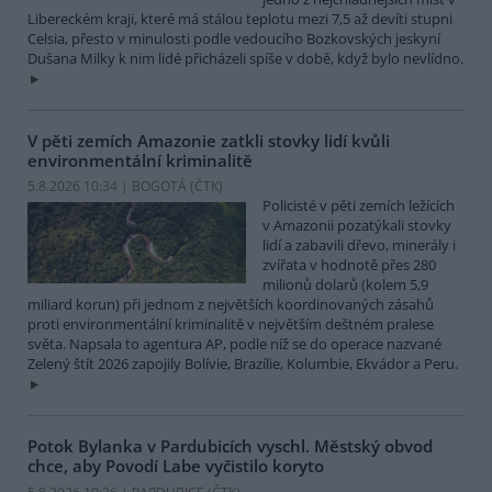
Libereckém kraji, které má stálou teplotu mezi 7,5 až devíti stupni
Celsia, přesto v minulosti podle vedoucího Bozkovských jeskyní
Dušana Milky k nim lidé přicházeli spíše v době, když bylo nevlídno.
V pěti zemích Amazonie zatkli stovky lidí kvůli
environmentální kriminalitě
5.8.2026 10:34 | BOGOTÁ (
ČTK
)
Policisté v pěti zemích ležících
v Amazonii pozatýkali stovky
lidí a zabavili dřevo, minerály i
zvířata v hodnotě přes 280
milionů dolarů (kolem 5,9
miliard korun) při jednom z největších koordinovaných zásahů
proti environmentální kriminalitě v největším deštném pralese
světa. Napsala to agentura AP, podle níž se do operace nazvané
Zelený štít 2026 zapojily Bolívie, Brazílie, Kolumbie, Ekvádor a Peru.
Potok Bylanka v Pardubicích vyschl. Městský obvod
chce, aby Povodí Labe vyčistilo koryto