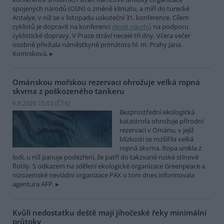
spojených národů (OSN) o změně klimatu, a míří do turecké
Antalye, v níž se v listopadu uskuteční 31. konference. Cílem
cyklistů je dopravit na konferenci
deset návrhů
na podporu
cyklistické dopravy. V Praze stráví necelé tři dny. Včera večer
osobně přivítala náměstkyně primátora hl. m. Prahy Jana
Komrsková.
Ománskou mořskou rezervaci ohrožuje velká ropná
skvrna z poškozeného tankeru
6.8.2026 15:03 (
ČTK
)
Bezprostřední ekologická
katastrofa ohrožuje přírodní
rezervaci v Ománu, v jejíž
blízkosti se rozšířila velká
ropná skvrna. Ropa unikla z
lodi, u níž panuje podezření, že patří do takzvané ruské stínové
flotily. S odkazem na sdělení ekologické organizace Greenpeace a
nizozemské nevládní organizace PAX o tom dnes informovala
agentura AFP.
Kvůli nedostatku deště mají jihočeské řeky minimální
průtoky