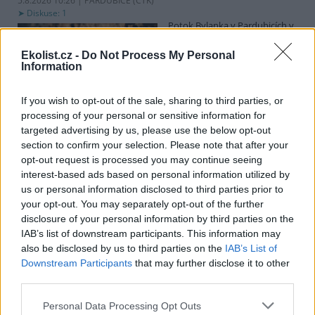
5.8.2026 10:26 | PARDUBICE (
ČTK
)
Diskuse: 1
Potok Bylanka v Pardubicích v
důsledku dlouhodobě nízkých
průtoků a suchého počasí
Ekolist.cz -
Do Not Process My Personal
vyschl. Městský obvod VI chce
Information
využít období bez vody k
vyčištění koryta, a obrátil se proto se žádostí na správce toku,
Povodí Labe. Organizace ale požadavek odmítla s tím, že údržbu
If you wish to opt-out of the sale, sharing to third parties, or
dělala už v červnu a další zásah v tuto chvíli neplánuje, zjistila ČTK.
processing of your personal or sensitive information for
targeted advertising by us, please use the below opt-out
section to confirm your selection. Please note that after your
opt-out request is processed you may continue seeing
Červený chce peníze ušetřené za rekultivaci rozdělit
interest-based ads based on personal information utilized by
obcím podle původní dohody
us or personal information disclosed to third parties prior to
5.8.2026 01:29 (
ČTK
)
your opt-out. You may separately opt-out of the further
Diskuse: 2
disclosure of your personal information by third parties on the
Ministr životního prostředí
Igor Červený (Motoristé) chce
IAB’s list of downstream participants. This information may
peníze, které Severní
also be disclosed by us to third parties on the
IAB’s List of
energetická ušetřila na
Downstream Participants
that may further disclose it to other
rekultivacích hnědouhelného
third parties.
lomu ČSA na Mostecku, rozdělit obcím podle původní dohody.
Uvedl to na síti
X
. Původně chtěla Severní energetická dát peníze
Personal Data Processing Opt Outs
obcím prostřednictvím Státního fondu životního prostředí (SFŽP),