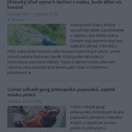
Jihlavský úřad vyzval k šetření s vodou, bude dělat víc
kontrol
6.8.2026 00:51 | JIHLAVA (
ČTK
)
Diskuse: 1
Vodoprávní úřad v Jihlavě
vyzval obyvatele a podnikatele
v regionu, aby šetřili vodou.
Omezit mají zejména mytí aut,
zalévání zahrad, trávníků a
hřišť, napouštění bazénů nebo kropení zpevněných ploch, uvedl
mluvčí radnice Radovan Daněk. Úřad podle něj bude víc
kontrolovat povolené odběry. Výzva k šetření vodou platí pro
všechny obce spadající pod Jihlavu jako obec s rozšířenou
působností.
Celníci odhalili gang překupníků papoušků, zajistili
stovku ptáků
5.8.2026 20:13 (
ČTK
)
Celníci odhalili gang
překupníků chráněných druhů
papoušků působící v několika
krajích a zajistili asi stovku
ptáků. S odchytem a