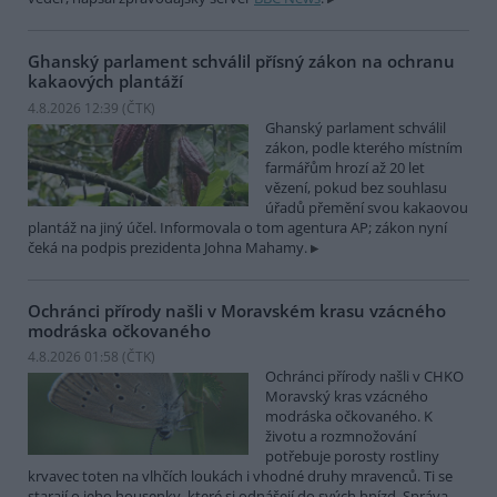
Ghanský parlament schválil přísný zákon na ochranu
kakaových plantáží
4.8.2026 12:39 (
ČTK
)
Ghanský parlament schválil
zákon, podle kterého místním
farmářům hrozí až 20 let
vězení, pokud bez souhlasu
úřadů přemění svou kakaovou
plantáž na jiný účel. Informovala o tom agentura AP; zákon nyní
čeká na podpis prezidenta Johna Mahamy.
Ochránci přírody našli v Moravském krasu vzácného
modráska očkovaného
4.8.2026 01:58 (
ČTK
)
Ochránci přírody našli v CHKO
Moravský kras vzácného
modráska očkovaného. K
životu a rozmnožování
potřebuje porosty rostliny
krvavec toten na vlhčích loukách i vhodné druhy mravenců. Ti se
starají o jeho housenky, které si odnášejí do svých hnízd. Správa