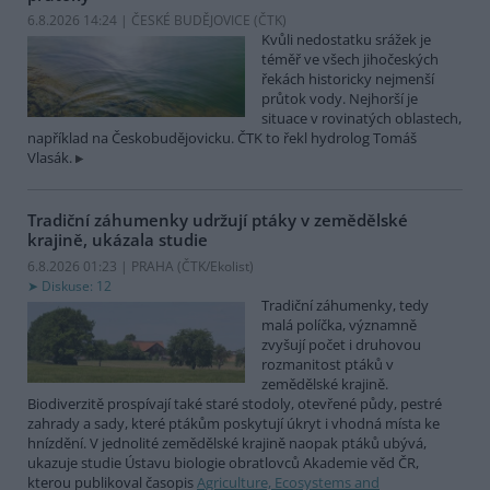
6.8.2026 14:24 | ČESKÉ BUDĚJOVICE (
ČTK
)
Kvůli nedostatku srážek je
téměř ve všech jihočeských
řekách historicky nejmenší
průtok vody. Nejhorší je
situace v rovinatých oblastech,
například na Českobudějovicku. ČTK to řekl hydrolog Tomáš
Vlasák.
Tradiční záhumenky udržují ptáky v zemědělské
krajině, ukázala studie
6.8.2026 01:23 | PRAHA (
ČTK/Ekolist
)
Diskuse: 12
Tradiční záhumenky, tedy
malá políčka, významně
zvyšují počet i druhovou
rozmanitost ptáků v
zemědělské krajině.
Biodiverzitě prospívají také staré stodoly, otevřené půdy, pestré
zahrady a sady, které ptákům poskytují úkryt i vhodná místa ke
hnízdění. V jednolité zemědělské krajině naopak ptáků ubývá,
ukazuje studie Ústavu biologie obratlovců Akademie věd ČR,
kterou publikoval časopis
Agriculture, Ecosystems and