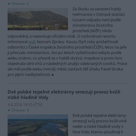
Diskuse: 2
Za škodu za zavezení haldy
Heřmanice v Ostravě statisíci
tunami odpadu není podle
ministerstva životního
prostředí (MŽP) nikdo
odpovědný a neexistuje oficiální viník. O rozhodnutí resortu
informoval
web
Seznam Zprávy. Kauzu čtyři roky prošetřovali
odborníci z České inspekce životního prostředí (ČIŽP), letos na jaře
ji převzalo ministerstvo. Ani po letech vyšetřování nebylo podle
webu známo, co přesně se v haldě skrývá, inspekce si proto loni
objednala sérii vrtů a následných analýz odebraných vzorků. Práce
ale měl podle webu minulý měsíc zastavit šéf úřadu Pavel Straka
pro jejich nadbytečnost.
Dvě polské tepelné elektrárny omezují provoz kvůli
nízké hladině Visly
4.8.2026 18:35 (
ČTK
)
Diskuse: 4
Dvě polské tepelné elektrárny
omezují svůj provoz kvůli vlně
veder a nízké hladině vody v
řece Visle, kterou používají k