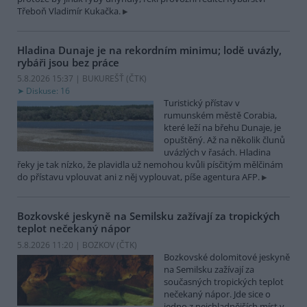
Třeboň Vladimír Kukačka.
Hladina Dunaje je na rekordním minimu; lodě uvázly,
rybáři jsou bez práce
5.8.2026 15:37 | BUKUREŠŤ (
ČTK
)
Diskuse: 16
Turistický přístav v
rumunském městě Corabia,
které leží na břehu Dunaje, je
opuštěný. Až na několik člunů
uvázlých v řasách. Hladina
řeky je tak nízko, že plavidla už nemohou kvůli písčitým mělčinám
do přístavu vplouvat ani z něj vyplouvat, píše agentura AFP.
Bozkovské jeskyně na Semilsku zažívají za tropických
teplot nečekaný nápor
5.8.2026 11:20 | BOZKOV (
ČTK
)
Bozkovské dolomitové jeskyně
na Semilsku zažívají za
současných tropických teplot
nečekaný nápor. Jde sice o
jedno z nejchladnějších míst v