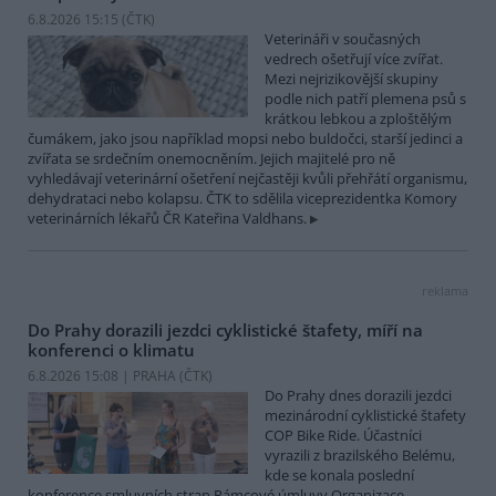
6.8.2026 15:15 (
ČTK
)
Veterináři v současných
vedrech ošetřují více zvířat.
Mezi nejrizikovější skupiny
podle nich patří plemena psů s
krátkou lebkou a zploštělým
čumákem, jako jsou například mopsi nebo buldočci, starší jedinci a
zvířata se srdečním onemocněním. Jejich majitelé pro ně
vyhledávají veterinární ošetření nejčastěji kvůli přehřátí organismu,
dehydrataci nebo kolapsu. ČTK to sdělila viceprezidentka Komory
veterinárních lékařů ČR Kateřina Valdhans.
reklama
Do Prahy dorazili jezdci cyklistické štafety, míří na
konferenci o klimatu
6.8.2026 15:08 | PRAHA (
ČTK
)
Do Prahy dnes dorazili jezdci
mezinárodní cyklistické štafety
COP Bike Ride. Účastníci
vyrazili z brazilského Belému,
kde se konala poslední
konference smluvních stran Rámcové úmluvy Organizace