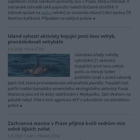
zajištěním zvířat celníkům pomohly zoo v Praze, Zlíně a Ostravě. V
ostravské zahradě také papoušci nalezli dočasné útočiště. V
tiskové zprávě na
webu
celníků to oznámila mluvčí Celní správy ČR
Martina Kaňková. Případem se zabývá policie.
Island vyhostí aktivisty bojující proti lovu velryb,
pronásledovali velrybáře
5.8.2026 19:54 (
ČTK
)
Islandské úřady nařídily
vyhoštění 21 aktivistů
bojujících proti lovu velryb
poté, co minulý týden
pobřežní stráž s policií zabavily
jejich loď, která pronásledovala velrybářské plavidlo. Pasažéři lodi
patřící nadaci kanadsko-amerického ekologického aktivisty Paula
Watsona jsou od té doby zadržováni v Reykjavíku. Sám Watson na
palubě nebyl. Píše o tom agentura AFP s odvoláním na islandskou
policii.
Záchranná stanice v Praze přijímá kvůli vedrům více
volně žijících zvířat
5.8.2026 17:40 | PRAHA (
ČTK
)