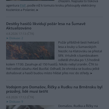
chlazení. Napsala to tisková
agentura
PAP
, podle níž k tomuto kroku přistoupily elektrárny
Kozienice a Polaniec.
Desítky hasičů likvidují požár lesa na Šumavě
Aktualizováno
4.8.2026 17:13 (
ČTK
)
Diskuse: 2
Požár přibližně šesti hektarů
lesa a louky u šumavských
Nezdic na Klatovsku se přestal
šířit. Vrtulník s bambivakem
odletěl zhruba po 1,5 hodině
kolem 17:00. Zasahuje až 150 hasičů. Nikdo nebyl zraněn. ČTK to
řekl velitel zásahu Aleš Bucifal. Odhadl, že ohniska se budou ještě
dohašovat a hasiči budou místo hlídat přes noc do středy.
Vodojem pro Domašov, Říčky a Rudku na Brněnsku byl
prázdný, lidé musí šetřit
4.8.2026 17:12 (
ČTK
)
Diskuse: 9
Domašov, Rudka a Říčky na