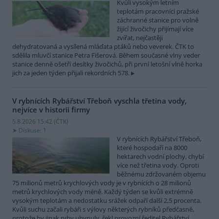
Kvůli vysokým letním
teplotám pracovníci pražské
záchranné stanice pro volně
žijící živočichy přijímají více
zvířat, nejčastěji
dehydratovaná a vysílená mláďata ptáků nebo veverek. ČTK to
sdělila mluvčí stanice Petra Fišerová. Během současné vlny veder
stanice denně ošetří desítky živočichů, při první letošní vlně horka
jich za jeden týden přijali rekordních 578.
V rybnících Rybářství Třeboň vyschla třetina vody,
nejvíce v historii firmy
5.8.2026 15:42 (
ČTK
)
Diskuse: 1
V rybnících Rybářství Třeboň,
které hospodaří na 8000
hektarech vodní plochy, chybí
více než třetina vody. Oproti
běžnému zdržovaném objemu
75 milionů metrů krychlových vody je v rybnících o 28 milionů
metrů krychlových vody méně. Každý týden se kvůli extrémně
vysokým teplotám a nedostatku srážek odpaří další 2,5 procenta.
Kvůli suchu začali rybáři s výlovy některých rybníků předčasně,
protože by jinak ryby uhynuly, řekl provozní ředitel Rybářství