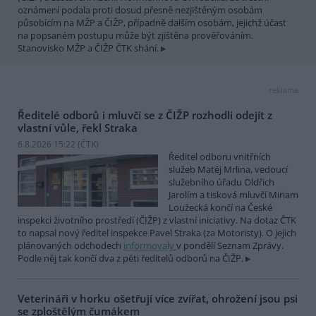
oznámení podala proti dosud přesně nezjištěným osobám
působícím na MŽP a ČIŽP, případně dalším osobám, jejichž účast
na popsaném postupu může být zjištěna prověřováním.
Stanovisko MŽP a ČIŽP ČTK shání.
reklama
Ředitelé odborů i mluvčí se z ČIŽP rozhodli odejít z
vlastní vůle, řekl Straka
6.8.2026 15:22 (
ČTK
)
Ředitel odboru vnitřních
služeb Matěj Mrlina, vedoucí
služebního úřadu Oldřich
Jarolím a tisková mluvčí Miriam
Loužecká končí na České
inspekci životního prostředí (ČIŽP) z vlastní iniciativy. Na dotaz ČTK
to napsal nový ředitel inspekce Pavel Straka (za Motoristy). O jejich
plánovaných odchodech
informovaly
v pondělí Seznam Zprávy.
Podle něj tak končí dva z pěti ředitelů odborů na ČIŽP.
Veterináři v horku ošetřují více zvířat, ohrožení jsou psi
se zploštělým čumákem