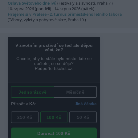
Oslava Světového dne lvů
(Festivaly a slavnosti, Praha 7 )
10. srpna 2026 (pondělí) - 14. srpna 2026 (pátek)
Hrajeme si v Pralese - 2. turnus příměstského letního tábora
(Tábory, výlety a pobytové akce, Praha 19 )