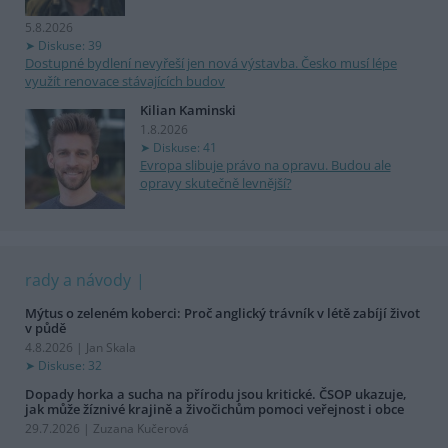
5.8.2026
Diskuse: 39
Dostupné bydlení nevyřeší jen nová výstavba. Česko musí lépe
využít renovace stávajících budov
Kilian Kaminski
1.8.2026
Diskuse: 41
Evropa slibuje právo na opravu. Budou ale
opravy skutečně levnější?
rady a návody
Mýtus o zeleném koberci: Proč anglický trávník v létě zabíjí život
v půdě
4.8.2026 | Jan Skala
Diskuse: 32
Dopady horka a sucha na přírodu jsou kritické. ČSOP ukazuje,
jak může žíznivé krajině a živočichům pomoci veřejnost i obce
29.7.2026 | Zuzana Kučerová