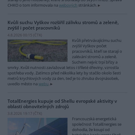
CHKO o tom informovala na
webových
stránkách.
Kvůli suchu Vyškov rozšířil zálivku stromů a zeleně,
zvýšil i počet pracovníků
4.8.2026 00:15 (
ČTK
)
Kvůli přetrvávajícímu suchu
zvýšil Vyškov počet
pracovníků, kteří se starají o
zalévání stromů a zeleně.
Suchem nejvíc trpí břízy a
smrky. Kvůli nutnosti zavlažovat letos i tříleté dřeviny, vzrostla
spotřeba vody. Zatímco před několika lety by stačilo okolo šesti
metrů krychlových vody za den, teď je to zhruba dvojnásobek,
uvedlo město na
webu
.
TotalEnergies kupuje od Shellu evropské aktivity v
oblasti obnovitelných zdrojů
3.8.2026 19:17 (
ČTK
)
Francouzská energetická
společnost TotalEnergies se
dohodla, že koupí od