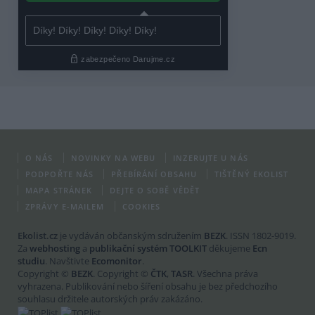
O NÁS
NOVINKY NA WEBU
INZERUJTE U NÁS
PODPOŘTE NÁS
PŘEBÍRÁNÍ OBSAHU
TIŠTĚNÝ EKOLIST
MAPA STRÁNEK
DEJTE O SOBĚ VĚDĚT
ZPRÁVY E-MAILEM
COOKIES
Ekolist.cz
je vydáván občanským sdružením
BEZK
. ISSN 1802-9019.
Za
webhosting
a
publikační systém TOOLKIT
děkujeme
Ecn
studiu
. Navštivte
Ecomonitor
.
Copyright ©
BEZK
. Copyright ©
ČTK
,
TASR
. Všechna práva
vyhrazena. Publikování nebo šíření obsahu je bez předchozího
souhlasu držitele autorských práv zakázáno.