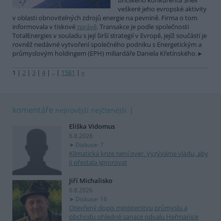
britského konkurenta Shell
veškeré jeho evropské aktivity
v oblasti obnovitelných zdrojů energie na pevnině. Firma o tom
informovala v tiskové
zprávě
. Transakce je podle společnosti
TotalEnergies v souladu s její širší strategií v Evropě, jejíž součástí je
rovněž nedávné vytvoření společného podniku s Energetickým a
průmyslovým holdingem (EPH) miliardáře Daniela Křetínského.
1
|
2
|
3
|
4
|
..
|
1581
|
»
komentáře
nejnovější
nejčtenější
Eliška Vidomus
6.8.2026
Diskuse: 7
Klimatická krize není over. Vyzýváme vládu, aby
ji přestala ignorovat
Jiří Michalisko
6.8.2026
Diskuse: 16
Otevřený dopis ministerstvu průmyslu a
obchodu ohledně sanace odvalu Heřmanice