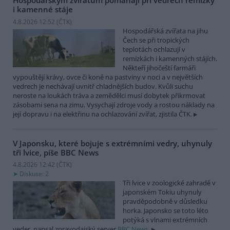
Hospodářským zvířatům pomáhají při vedrech remízky
i kamenné stáje
4.8.2026 12:52 (
ČTK
)
Hospodářská zvířata na jihu
Čech se při tropických
teplotách ochlazují v
remízkách i kamenných stájích.
Někteří jihočeští farmáři
vypouštějí krávy, ovce či koně na pastviny v noci a v největších
vedrech je nechávají uvnitř chladnějších budov. Kvůli suchu
neroste na loukách tráva a zemědělci musí dobytek přikrmovat
zásobami sena na zimu. Vysychají zdroje vody a rostou náklady na
její dopravu i na elektřinu na ochlazování zvířat, zjistila ČTK.
V Japonsku, které bojuje s extrémními vedry, uhynuly
tři lvice, píše BBC News
4.8.2026 12:42 (
ČTK
)
Diskuse: 2
Tři lvice v zoologické zahradě v
japonském Tokiu uhynuly
pravděpodobně v důsledku
horka. Japonsko se toto léto
potýká s vlnami extrémních
veder, napsal zpravodajský server
BBC News
.