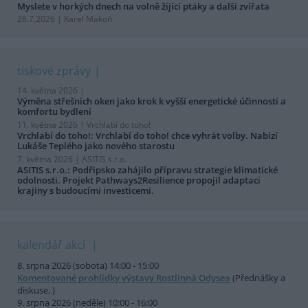
Myslete v horkých dnech na volně žijící ptáky a další zvířata
28.7.2026 | Karel Makoň
tiskové zprávy
14. května 2026 |
Výměna střešních oken jako krok k vyšší energetické účinnosti a
komfortu bydlení
11. května 2026 |
Vrchlabí do toho!
Vrchlabí do toho!: Vrchlabí do toho! chce vyhrát volby. Nabízí
Lukáše Teplého jako nového starostu
7. května 2026 |
ASITIS s.r.o.
ASITIS s.r.o.: Podřipsko zahájilo přípravu strategie klimatické
odolnosti. Projekt Pathways2Resilience propojil adaptaci
krajiny s budoucími investicemi.
kalendář akcí
8. srpna 2026 (sobota) 14:00 - 15:00
Komentované prohlídky výstavy Rostlinná Odysea
(Přednášky a
diskuse, )
9. srpna 2026 (neděle) 10:00 - 16:00