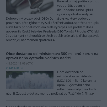
Brněnsku mají potíže s pitnou
vodou. Důvodem je
dlouhodobé sucho i příliš
vysoká spotřeba vody. Ač
Dobrovolný svazek obcí (DSO) Domašovsko, který vodovod
provozuje, před týdnem vyzval k šetření vodou, spotřeba stoupla,
a lidé tak v pondělí vodojem zcela vyčerpali. Na problém dnes
upozornila Česká televize. Předseda DSO Tomáš Pitrocha ČTK řekl,
že voda nyní z kohoutků ve třech obcích teče, ale je třeba opravdu
omezit její nadměrnou spotřebu.
Obce dostanou od ministerstva 300 milionů korun na
opravu nebo výstavbu vodních nádrží
4.8.2026 13:09 (
ČTK
)
Diskuse: 3
Obce dostanou od
ministerstva zemědělství
(MZe) 300 milionů korun na
opravu, výstavbu nebo
odbahnění malých vodních
nádrží. Žádost o dotace mohou podávat od 7. září do 7. října.