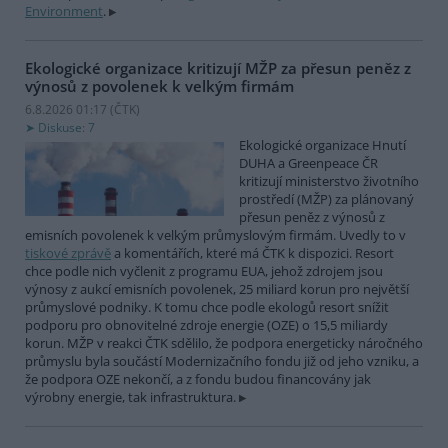
Environment
.
Ekologické organizace kritizují MŽP za přesun peněz z
výnosů z povolenek k velkým firmám
6.8.2026 01:17 (
ČTK
)
Diskuse: 7
Ekologické organizace Hnutí
DUHA a Greenpeace ČR
kritizují ministerstvo životního
prostředí (MŽP) za plánovaný
přesun peněz z výnosů z
emisních povolenek k velkým průmyslovým firmám. Uvedly to v
tiskové zprávě
a komentářích, které má ČTK k dispozici. Resort
chce podle nich vyčlenit z programu EUA, jehož zdrojem jsou
výnosy z aukcí emisních povolenek, 25 miliard korun pro největší
průmyslové podniky. K tomu chce podle ekologů resort snížit
podporu pro obnovitelné zdroje energie (OZE) o 15,5 miliardy
korun. MŽP v reakci ČTK sdělilo, že podpora energeticky náročného
průmyslu byla součástí Modernizačního fondu již od jeho vzniku, a
že podpora OZE nekončí, a z fondu budou financovány jak
výrobny energie, tak infrastruktura.