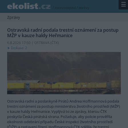
☰
/
zpravodajství
/
zprávy
Zprávy
Ostravská radní podala trestní oznámení za postup
MŽP v kauze haldy Heřmanice
6.8.2026 17:50 | OSTRAVA (
ČTK
)
Diskuse: 2
Ostravská radní a poslankyně Pirátů Andrea Hoffmannová podala
trestní oznámení za postup ministerstva životního prostředí (MŽP)
v kauze haldy Heřmanice. Vyplývá to ze zprávy, kterou ČTK
poskytla Česká pirátská strana. Požaduje, aby policie prověřila
okolnosti odebrání případu České inspekci životního prostředí
(ČIŽP) a zastavení řízení. Hoffmannová ČTK sdělila, že trestní