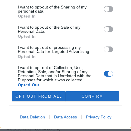
v pondělí ale společnost uvedla, že hodlá sama rozhodnout o
I want to opt-out of the Sharing of my
využití peněz a že chce ohledně výše podpory jednat přímo s
personal data.
obcemi v okolí těžební oblasti. Červeného krok překvapil, postup
Opted In
společnosti sleduje se znepokojením. Společnost patří do
energetické skupiny Sev.en, kterou vlastní Pavel Tykač.
I want to opt-out of the Sale of my
Personal Data.
Opted In
Italské zemědělce trápí listokaz japonský ničící vinice i
sady
I want to opt-out of processing my
Personal Data for Targeted Advertising.
5.8.2026 01:12 | ŘÍM (
ČTK
)
Opted In
Diskuse: 2
Duhově zelení brouci s
I want to opt-out of Collection, Use,
měňavými krovkami, jejichž
Retention, Sale, and/or Sharing of my
původní domovinou je
Personal Data that Is Unrelated with the
Japonsko, se stávají čím dál
Purposes for which it was collected.
větší hrozbou v Itálii. Rojí se po
Opted Out
sadech a vinicích a zanechávají za sebou listy s vykousanými
mřížkami, což oslabuje rostliny a snižuje úrodu, napsala agentura
OPT OUT FROM ALL
CONFIRM
AP.
Ministerstvo v kauze haldy Heřmanice rozhodlo, že
Data Deletion
Data Access
Privacy Policy
viník neexistuje
4.8.2026 19:12 | OSTRAVA (
ČTK
)