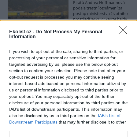
Pirátů Andrea Hoffmannová
podala trestní oznámení za
postup ministerstva životního
prostředí (MŽP) v kauze haldy
Heřmanice. Vyplývá to ze zprávy, kterou ČTK poskytla Česká
pirátská strana. Požaduje, aby policie prověřila okolnosti odebrání
Ekolist.cz -
Do Not Process My Personal
případu České inspekci životního prostředí (ČIŽP) a zastavení řízení.
Information
Hoffmannová ČTK sdělila, že trestní oznámení podala proti dosud
přesně nezjištěným osobám působícím na MŽP a ČIŽP, případně
If you wish to opt-out of the sale, sharing to third parties, or
dalším osobám, jejichž účast na popsaném postupu může být
zjištěna prověřováním. Stanovisko MŽP a ČIŽP ČTK shání.
processing of your personal or sensitive information for
targeted advertising by us, please use the below opt-out
section to confirm your selection. Please note that after your
Ředitelé odborů i mluvčí se z ČIŽP rozhodli odejít z
opt-out request is processed you may continue seeing
vlastní vůle, řekl Straka
interest-based ads based on personal information utilized by
6.8.2026 15:22 (
ČTK
)
us or personal information disclosed to third parties prior to
Diskuse: 1
your opt-out. You may separately opt-out of the further
Ředitel odboru vnitřních
disclosure of your personal information by third parties on the
služeb Matěj Mrlina, vedoucí
IAB’s list of downstream participants. This information may
služebního úřadu Oldřich
Jarolím a tisková mluvčí Miriam
also be disclosed by us to third parties on the
IAB’s List of
Loužecká končí na České
Downstream Participants
that may further disclose it to other
inspekci životního prostředí (ČIŽP) z vlastní iniciativy. Na dotaz ČTK
third parties.
to napsal nový ředitel inspekce Pavel Straka (za Motoristy). O jejich