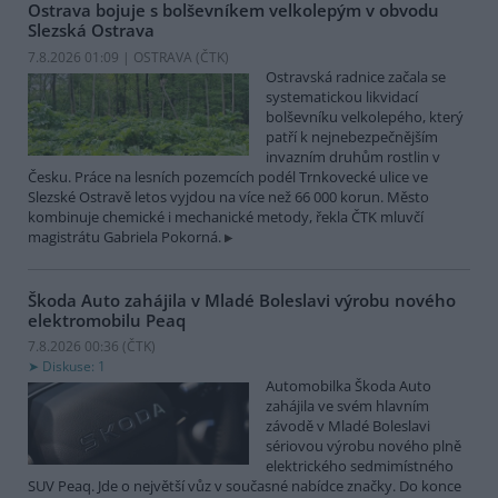
Ostrava bojuje s bolševníkem velkolepým v obvodu
Slezská Ostrava
7.8.2026 01:09 | OSTRAVA (
ČTK
)
Ostravská radnice začala se
systematickou likvidací
bolševníku velkolepého, který
patří k nejnebezpečnějším
invazním druhům rostlin v
Česku. Práce na lesních pozemcích podél Trnkovecké ulice ve
Slezské Ostravě letos vyjdou na více než 66 000 korun. Město
kombinuje chemické i mechanické metody, řekla ČTK mluvčí
magistrátu Gabriela Pokorná.
Škoda Auto zahájila v Mladé Boleslavi výrobu nového
elektromobilu Peaq
7.8.2026 00:36 (
ČTK
)
Diskuse: 1
Automobilka Škoda Auto
zahájila ve svém hlavním
závodě v Mladé Boleslavi
sériovou výrobu nového plně
elektrického sedmimístného
SUV Peaq. Jde o největší vůz v současné nabídce značky. Do konce