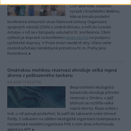
mezinárodní cyklistické štafety
COP Bike Ride. Účastníci
vyrazili z brazilského Belému,
kde se konala poslední
konference smluvních stran Rámcové úmluvy Organizace
spojených národů (OSN) o změně klimatu, a míří do turecké
Antalye, v níž se v listopadu uskuteční 31. konference. Cílem
cyklistů je dopravit na konferenci
deset návrhů
na podporu
cyklistické dopravy. V Praze stráví necelé tři dny. Včera večer
osobně přivítala náměstkyně primátora hl. m. Prahy Jana
Komrsková.
Ománskou mořskou rezervaci ohrožuje velká ropná
skvrna z poškozeného tankeru
6.8.2026 15:03 (
ČTK
)
Bezprostřední ekologická
katastrofa ohrožuje přírodní
rezervaci v Ománu, v jejíž
blízkosti se rozšířila velká
ropná skvrna. Ropa unikla z
lodi, u níž panuje podezření, že patří do takzvané ruské stínové
flotily. S odkazem na sdělení ekologické organizace Greenpeace a
nizozemské nevládní organizace PAX o tom dnes informovala
agentura AFP.