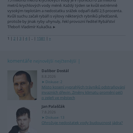
75 milionů metrů krychlových vody je v rybnících o 28 milionů
metrů krychlových vody méně. Každý týden se kvůli extrémně
vysokým teplotám a nedostatku srážek odpaří další 2,5 procenta.
Kvůli suchu začali rybáři s výlovy některých rybníků předčasně,
protože by jinak ryby uhynuly, řekl provozní ředitel Rybářství
Třeboň Vladimír Kukačka.
1
|
2
|
3
|
4
|
..
|
1581
|
»
komentáře
nejnovější
nejčtenější
Dalibor Dostál
8.8.2026
Diskuse: 2
Místo kosení vyprahlých trávníků odstraňování
invazních dřevin. Změny klimatu promění péči
o zeleň ve městech
Jan Palaščák
7.8.2026
Diskuse: 13
Ohrožuje nedostatek vody budoucnost jádra?