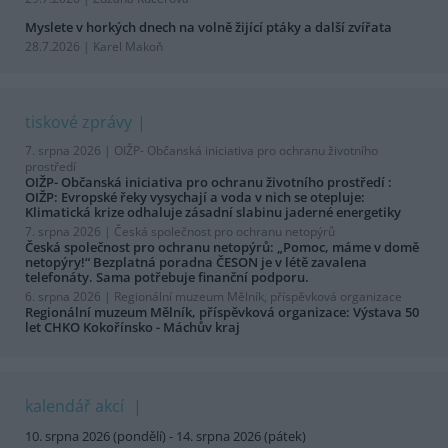
Myslete v horkých dnech na volně žijící ptáky a další zvířata
28.7.2026 | Karel Makoň
tiskové zprávy
7. srpna 2026 |
OIŽP- Občanská iniciativa pro ochranu životního
prostředí
OIŽP- Občanská iniciativa pro ochranu životního prostředí :
OIŽP: Evropské řeky vysychají a voda v nich se otepluje:
Klimatická krize odhaluje zásadní slabinu jaderné energetiky
7. srpna 2026 |
Česká společnost pro ochranu netopýrů
Česká společnost pro ochranu netopýrů: „Pomoc, máme v domě
netopýry!“ Bezplatná poradna ČESON je v létě zavalena
telefonáty. Sama potřebuje finanční podporu.
6. srpna 2026 |
Regionální muzeum Mělník, příspěvková organizace
Regionální muzeum Mělník, příspěvková organizace: Výstava 50
let CHKO Kokořínsko - Máchův kraj
kalendář akcí
10. srpna 2026 (pondělí) - 14. srpna 2026 (pátek)