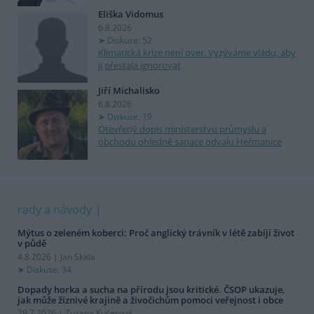
Eliška Vidomus
6.8.2026
Diskuse: 52
Klimatická krize není over. Vyzýváme vládu, aby
ji přestala ignorovat
Jiří Michalisko
6.8.2026
Diskuse: 19
Otevřený dopis ministerstvu průmyslu a
obchodu ohledně sanace odvalu Heřmanice
rady a návody
Mýtus o zeleném koberci: Proč anglický trávník v létě zabíjí život
v půdě
4.8.2026 | Jan Skala
Diskuse: 34
Dopady horka a sucha na přírodu jsou kritické. ČSOP ukazuje,
jak může žíznivé krajině a živočichům pomoci veřejnost i obce
29.7.2026 | Zuzana Kučerová