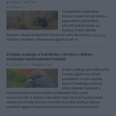
8.8.2026 11:40 (
ČTK
)
Diskuse: 1
V brazilském státě Mato
Grosso museli minulý týden v
regionálním parlamentu
přerušit jednání poté, co
budovy vniklo několik
kapybar. Skupina největších hlodavců světa do budovy
vstoupila
hlavním vchodem, informovala agentura AP.
Znojmo uvažuje o holubníku i krmivu s látkou
omezující rozmnožování holubů
8.8.2026 11:31 | ZNOJMO (
ČTK
)
Znojmo zjišťuje, jak snížit počty
holubů, jejichž trus škodí
památkám a trápí majitele
domů. Prověřuje možnost
zřídit městský holubník a
možnost přikrmování holubů s přídavkem látky proti
rozmnožování. S oběma metodami mají různá evropská města
zkušenosti. Podle starosty Františka Koudely (ODS) je třeba k
úspěšné regulaci holubí populace kombinovat více metod.