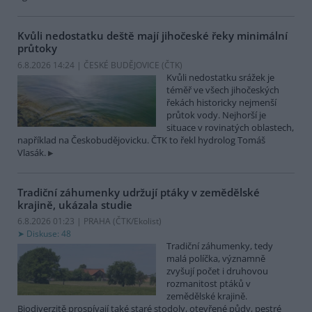
Kvůli nedostatku deště mají jihočeské řeky minimální
průtoky
6.8.2026 14:24 | ČESKÉ BUDĚJOVICE (
ČTK
)
Kvůli nedostatku srážek je
téměř ve všech jihočeských
řekách historicky nejmenší
průtok vody. Nejhorší je
situace v rovinatých oblastech,
například na Českobudějovicku. ČTK to řekl hydrolog Tomáš
Vlasák.
Tradiční záhumenky udržují ptáky v zemědělské
krajině, ukázala studie
6.8.2026 01:23 | PRAHA (
ČTK/Ekolist
)
Diskuse: 48
Tradiční záhumenky, tedy
malá políčka, významně
zvyšují počet i druhovou
rozmanitost ptáků v
zemědělské krajině.
Biodiverzitě prospívají také staré stodoly, otevřené půdy, pestré