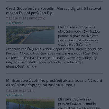
CzechGlobe bude s Povodím Moravy digitálně testovat
možná řešení potíží na Dyji
7.8.2026 11:34 | BRNO (
ČTK
)
Diskuse: 2
Možná řešení problémů s
ubýváním vody v Dyji budou
pomocí digitálního dvojčete
povodí testovat odborníci z
Ústavu globální změny
Akademie věd ČR (CzechGlobe) ve spolupráci se státním podnikem
Povodím Moravy. Problémy jsou nyní zejména v dolní části Dyje.
Na přelomu června a července pod nádrží Nové Mlýny uhynuly
ryby kvůli nedostatku kyslíku ve vodě způsobenému
přemnožením sinic.
Ministerstvo životního prostředí aktualizovalo Národní
akční plán adaptace na změnu klimatu
7.8.2026 10:53 (
ČTK
)
Diskuse: 8
Ministerstvo životního
prostředí (MŽP) dokončilo
návrh aktualizace Národního