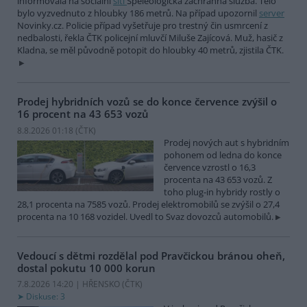
informovala na sociální
síti
Speleologická záchranná služba. Tělo
bylo vyzvednuto z hloubky 186 metrů. Na případ upozornil
server
Novinky.cz. Policie případ vyšetřuje pro trestný čin usmrcení z
nedbalosti, řekla ČTK policejní mluvčí Miluše Zajícová. Muž, hasič z
Kladna, se měl původně potopit do hloubky 40 metrů, zjistila ČTK.
Prodej hybridních vozů se do konce července zvýšil o
16 procent na 43 653 vozů
8.8.2026 01:18 (
ČTK
)
Prodej nových aut s hybridním
pohonem od ledna do konce
července vzrostl o 16,3
procenta na 43 653 vozů. Z
toho plug-in hybridy rostly o
28,1 procenta na 7585 vozů. Prodej elektromobilů se zvýšil o 27,4
procenta na 10 168 vozidel. Uvedl to Svaz dovozců automobilů.
Vedoucí s dětmi rozdělal pod Pravčickou bránou oheň,
dostal pokutu 10 000 korun
7.8.2026 14:20 | HŘENSKO (
ČTK
)
Diskuse: 3