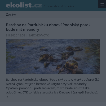
☰
/
zpravodajství
/
zprávy
Zprávy
Barchov na Pardubicku obnoví Podolský potok,
bude mít meandry
8.8.2026 18:53 | BARCHOV (
ČTK
)
Barchov na Pardubicku obnoví Podolský potok, který obcí protéká.
Nechá vybourat jeho betonové koryto a vytvoří meandry.
Opatření pomohou proti záplavám, místo bude sloužit také
odpočinku. ČTK to řekla starostka Iva Krebsová (za lepší Barchov).