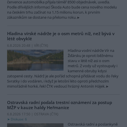
července automobilka přijala téměř 8500 objednávek, uvedla.
Podle dřívějších informací Škoda Auto bude cena nového modelu
na českém trhu začínat na 1,15 milionu korun, k prvním
zákazníkům se dostane na přelomu roku.
Hladina vírské nádrže je o osm metrů níž, než bývá v
létě obvyklé
6.8.2026 20:48 | VÍR (
ČTK
)
Hladina vodní nádrže Vír na
Žďársku je oproti běžnému
stavu v létě níž asi o osm
metrů. Z vody už vystoupaly i
kamenné obruby kdysi
zatopené cesty. Nádrž je ale pořád schopná přidávat vodu do řeky
Svratky i do vodáren, i když je letošní léto oproti předchozím
mimořádně horké, řekl ČTK vedoucí hrázný Antonín Hájek.
Ostravská radní podala trestní oznámení za postup
MŽP v kauze haldy Heřmanice
6.8.2026 17:50 | OSTRAVA (
ČTK
)
Diskuse: 6
Ostravská radní a poslankyně