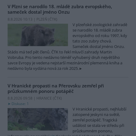
V Plzni se narodilo 18. mládě zubra evropského,
sameček dostal jméno Onzu
8.8.2026 10:13 | PLZEŇ (
ČTK
)
V plzeňské zoologické zahradě
se narodilo 18. mládě zubra
evropského od roku 1997, kdy
tato zoo zubry chová.
Sameček dostal jméno Onzu.
Stádo má teď pět členů. ČTK to řekl mluvčí zahrady Martin
Vobruba. Pro tento nedávno téměř vyhubený druh největšího
savce Evropy je vedena nejstarší mezinárodní plemenná kniha a
nedávno byla vydána nová za rok 2025.
V Hranické propasti na Přerovsku zemřel při
průzkumném ponoru potápěč
8.8.2026 09:58 | HRANICE (
ČTK
)
Diskuse: 1
V Hranické propasti, nejhlubší
zatopené jeskyni na světě,
zemřel potápěč. Tragická
událost se stala ve středu při
průzkumném ponoru,