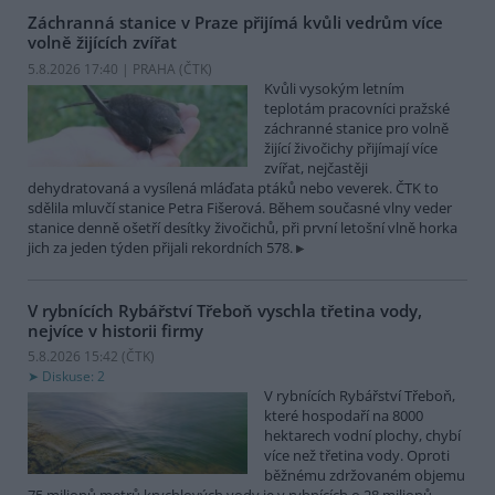
Záchranná stanice v Praze přijímá kvůli vedrům více
volně žijících zvířat
5.8.2026 17:40 | PRAHA (
ČTK
)
Kvůli vysokým letním
teplotám pracovníci pražské
záchranné stanice pro volně
žijící živočichy přijímají více
zvířat, nejčastěji
dehydratovaná a vysílená mláďata ptáků nebo veverek. ČTK to
sdělila mluvčí stanice Petra Fišerová. Během současné vlny veder
stanice denně ošetří desítky živočichů, při první letošní vlně horka
jich za jeden týden přijali rekordních 578.
V rybnících Rybářství Třeboň vyschla třetina vody,
nejvíce v historii firmy
5.8.2026 15:42 (
ČTK
)
Diskuse: 2
V rybnících Rybářství Třeboň,
které hospodaří na 8000
hektarech vodní plochy, chybí
více než třetina vody. Oproti
běžnému zdržovaném objemu