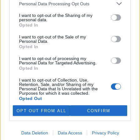
plánovaných odchodech
informovaly
v pondělí Seznam Zprávy.
Personal Data Processing Opt Outs
Podle něj tak končí dva z pěti ředitelů odborů na ČIŽP.
I want to opt-out of the Sharing of my
personal data.
Veterináři v horku ošetřují více zvířat, ohrožení jsou psi
Opted In
se zploštělým čumákem
6.8.2026 15:15 (
ČTK
)
I want to opt-out of the Sale of my
Personal Data.
Veterináři v současných
Opted In
vedrech ošetřují více zvířat.
Mezi nejrizikovější skupiny
I want to opt-out of processing my
podle nich patří plemena psů s
Personal Data for Targeted Advertising.
krátkou lebkou a zploštělým
Opted In
čumákem, jako jsou například mopsi nebo buldočci, starší jedinci a
zvířata se srdečním onemocněním. Jejich majitelé pro ně
I want to opt-out of Collection, Use,
vyhledávají veterinární ošetření nejčastěji kvůli přehřátí organismu,
Retention, Sale, and/or Sharing of my
dehydrataci nebo kolapsu. ČTK to sdělila viceprezidentka Komory
Personal Data that Is Unrelated with the
veterinárních lékařů ČR Kateřina Valdhans.
Purposes for which it was collected.
Opted Out
Do Prahy dorazili jezdci cyklistické štafety, míří na
OPT OUT FROM ALL
CONFIRM
konferenci o klimatu
6.8.2026 15:08 | PRAHA (
ČTK
)
Diskuse: 2
Data Deletion
Data Access
Privacy Policy
Do Prahy dnes dorazili jezdci