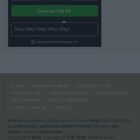
O NÁS
NOVINKY NA WEBU
INZERUJTE U NÁS
PODPOŘTE NÁS
PŘEBÍRÁNÍ OBSAHU
TIŠTĚNÝ EKOLIST
MAPA STRÁNEK
DEJTE O SOBĚ VĚDĚT
ZPRÁVY E-MAILEM
COOKIES
Ekolist.cz
je vydáván občanským sdružením
BEZK
. ISSN 1802-9019.
Za
webhosting
a
publikační systém TOOLKIT
děkujeme
Ecn
studiu
. Navštivte
Ecomonitor
.
Copyright ©
BEZK
. Copyright ©
ČTK
,
TASR
. Všechna práva