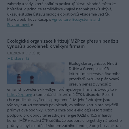
zahrady a sady, které ptákům poskytují úkryt i vhodná místa ke
hnízdění. V jednolité zemědělské krajině naopak ptáků ubývá,
ukazuje studie Ústavu biologie obratlovců Akademie věd ČR,
kterou publikoval časopis
Agriculture, Ecosystems and
Environment
.
Ekologické organizace kritizují MŽP za přesun peněz z
výnosů z povolenek k velkým firmám
6.8.2026 01:17 (
ČTK
)
Diskuse: 12
Ekologické organizace Hnutí
DUHA a Greenpeace ČR
kritizují ministerstvo životního
prostředí (MŽP) za plánovaný
přesun peněz z výnosů z
emisních povolenek k velkým průmyslovým firmám. Uvedly to v
tiskové zprávě
a komentářích, které má ČTK k dispozici. Resort
chce podle nich vyčlenit z programu EUA, jehož zdrojem jsou
výnosy z aukcí emisních povolenek, 25 miliard korun pro největší
průmyslové podniky. K tomu chce podle ekologů resort snížit
podporu pro obnovitelné zdroje energie (OZE) o 15,5 miliardy
korun. MŽP v reakci ČTK sdělilo, že podpora energeticky náročného
průmyslu byla součástí Modernizačního fondu již od jeho vzniku, a