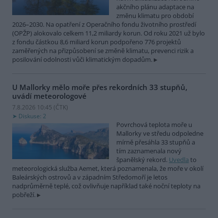
akčního plánu adaptace na
změnu klimatu pro období
2026–2030. Na opatření z Operačního fondu životního prostředí
(OPŽP) alokovalo celkem 11,2 miliardy korun. Od roku 2021 už bylo
z fondu částkou 8,6 miliard korun podpořeno 776 projektů
zaměřených na přizpůsobení se změně klimatu, prevenci rizik a
posilování odolnosti vůči klimatickým dopadům.
U Mallorky mělo moře přes rekordních 33 stupňů,
uvádí meteorologové
7.8.2026 10:45 (
ČTK
)
Diskuse: 2
Povrchová teplota moře u
Mallorky ve středu odpoledne
mírně přesáhla 33 stupňů a
tím zaznamenala nový
španělský rekord.
Uvedla
to
meteorologická služba Aemet, která poznamenala, že moře v okolí
Baleárských ostrovů a v západním Středomoří je letos
nadprůměrně teplé, což ovlivňuje například také noční teploty na
pobřeží.