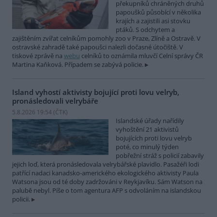
překupníků chráněných druhů
papoušků působící v několika
krajích a zajistili asi stovku
ptáků. S odchytem a
zajištěním zvířat celníkům pomohly zoo v Praze, Zlíně a Ostravě. V
ostravské zahradě také papoušci nalezli dočasné útočiště. V
tiskové zprávě na
webu
celníků to oznámila mluvčí Celní správy ČR
Martina Kaňková. Případem se zabývá policie.
Island vyhostí aktivisty bojující proti lovu velryb,
pronásledovali velrybáře
5.8.2026 19:54 (
ČTK
)
Islandské úřady nařídily
vyhoštění 21 aktivistů
bojujících proti lovu velryb
poté, co minulý týden
pobřežní stráž s policií zabavily
jejich loď, která pronásledovala velrybářské plavidlo. Pasažéři lodi
patřící nadaci kanadsko-amerického ekologického aktivisty Paula
Watsona jsou od té doby zadržováni v Reykjavíku. Sám Watson na
palubě nebyl. Píše o tom agentura AFP s odvoláním na islandskou
policii.