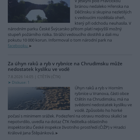
V jeskyni pod Pravčickou
bránou nedaleko Hřenska na
Děčínsku si skupina nezletilých
s vedoucím rozdělala oheň,
který při odchodu neuhasila. V
národním parku České Švýcarsko přitom platí nejvyšší možný
stupeň požárního rizika. Strážci vedoucího dostihli a dali mu
pokutu 10 000 korun. Informoval o tom národní park na
facebooku.
Za úhyn raků a ryb v rybníce na Chrudimsku může
nedostatek kyslíku ve vodě
7.8.2026 14:05 | CTĚTÍN (
ČTK
)
Diskuse: 1
Úhyn raků a ryb v Horním
rybníce u Vranova, části obce
Ctětín na Chrudimsku, má na
svědomí nedostatek kyslíku ve
vodě. Způsobilo ho horké
počasí s minimem srážek. Podezření na otravu modrou skalicí se
nepotvrdilo, uvedla na dotaz ČTK ředitelka oblastního
inspektorátu České inspekce životního prostředí (ČIŽP) v Hradci
Králové Jana Štěpánková.