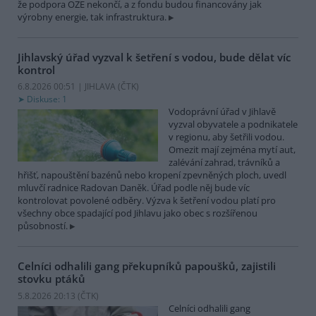
že podpora OZE nekončí, a z fondu budou financovány jak
výrobny energie, tak infrastruktura.
Jihlavský úřad vyzval k šetření s vodou, bude dělat víc
kontrol
6.8.2026 00:51 | JIHLAVA (
ČTK
)
Diskuse: 1
Vodoprávní úřad v Jihlavě
vyzval obyvatele a podnikatele
v regionu, aby šetřili vodou.
Omezit mají zejména mytí aut,
zalévání zahrad, trávníků a
hřišť, napouštění bazénů nebo kropení zpevněných ploch, uvedl
mluvčí radnice Radovan Daněk. Úřad podle něj bude víc
kontrolovat povolené odběry. Výzva k šetření vodou platí pro
všechny obce spadající pod Jihlavu jako obec s rozšířenou
působností.
Celníci odhalili gang překupníků papoušků, zajistili
stovku ptáků
5.8.2026 20:13 (
ČTK
)
Celníci odhalili gang