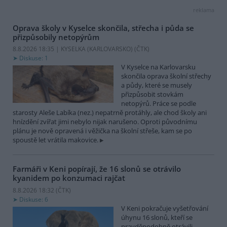
reklama
Oprava školy v Kyselce skončila, střecha i půda se
přizpůsobily netopýrům
8.8.2026 18:35 | KYSELKA (KARLOVARSKO) (
ČTK
)
Diskuse: 1
V Kyselce na Karlovarsku
skončila oprava školní střechy
a půdy, které se musely
přizpůsobit stovkám
netopýrů. Práce se podle
starosty Aleše Labíka (nez.) nepatrně protáhly, ale chod školy ani
hnízdění zvířat jimi nebylo nijak narušeno. Oproti původnímu
plánu je nově opravená i věžička na školní střeše, kam se po
spoustě let vrátila makovice.
Farmáři v Keni popírají, že 16 slonů se otrávilo
kyanidem po konzumaci rajčat
8.8.2026 18:32 (
ČTK
)
Diskuse: 6
V Keni pokračuje vyšetřování
úhynu 16 slonů, kteří se
pravděpodobně otrávili