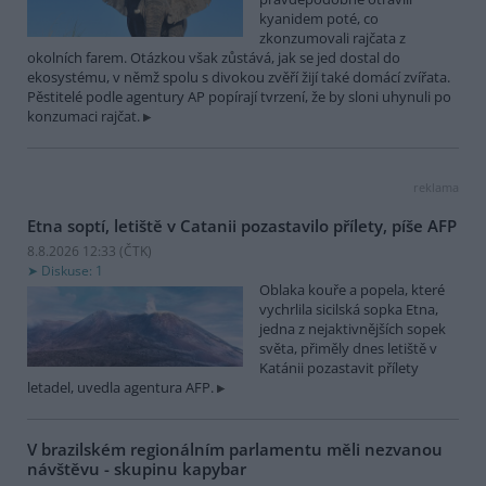
kyanidem poté, co
zkonzumovali rajčata z
okolních farem. Otázkou však zůstává, jak se jed dostal do
ekosystému, v němž spolu s divokou zvěří žijí také domácí zvířata.
Pěstitelé podle agentury AP popírají tvrzení, že by sloni uhynuli po
konzumaci rajčat.
reklama
Etna soptí, letiště v Catanii pozastavilo přílety, píše AFP
8.8.2026 12:33 (
ČTK
)
Diskuse: 1
Oblaka kouře a popela, které
vychrlila sicilská sopka Etna,
jedna z nejaktivnějších sopek
světa, přiměly dnes letiště v
Katánii pozastavit přílety
letadel, uvedla agentura AFP.
V brazilském regionálním parlamentu měli nezvanou
návštěvu - skupinu kapybar