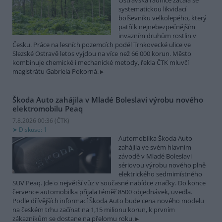
Ostravská radnice začala se
systematickou likvidací
bolševníku velkolepého, který
patří k nejnebezpečnějším
invazním druhům rostlin v
Česku. Práce na lesních pozemcích podél Trnkovecké ulice ve
Slezské Ostravě letos vyjdou na více než 66 000 korun. Město
kombinuje chemické i mechanické metody, řekla ČTK mluvčí
magistrátu Gabriela Pokorná.
Škoda Auto zahájila v Mladé Boleslavi výrobu nového
elektromobilu Peaq
7.8.2026 00:36 (
ČTK
)
Diskuse: 1
Automobilka Škoda Auto
zahájila ve svém hlavním
závodě v Mladé Boleslavi
sériovou výrobu nového plně
elektrického sedmimístného
SUV Peaq. Jde o největší vůz v současné nabídce značky. Do konce
července automobilka přijala téměř 8500 objednávek, uvedla.
Podle dřívějších informací Škoda Auto bude cena nového modelu
na českém trhu začínat na 1,15 milionu korun, k prvním
zákazníkům se dostane na přelomu roku.