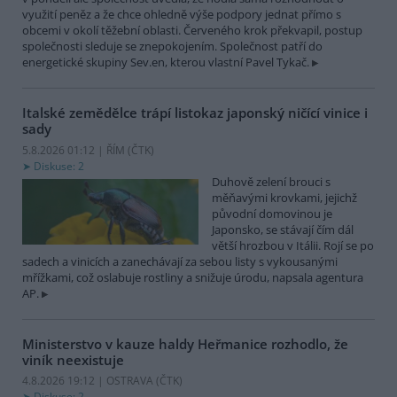
využití peněz a že chce ohledně výše podpory jednat přímo s
obcemi v okolí těžební oblasti. Červeného krok překvapil, postup
společnosti sleduje se znepokojením. Společnost patří do
energetické skupiny Sev.en, kterou vlastní Pavel Tykač.
Italské zemědělce trápí listokaz japonský ničící vinice i
sady
5.8.2026 01:12 | ŘÍM (
ČTK
)
Diskuse: 2
Duhově zelení brouci s
měňavými krovkami, jejichž
původní domovinou je
Japonsko, se stávají čím dál
větší hrozbou v Itálii. Rojí se po
sadech a vinicích a zanechávají za sebou listy s vykousanými
mřížkami, což oslabuje rostliny a snižuje úrodu, napsala agentura
AP.
Ministerstvo v kauze haldy Heřmanice rozhodlo, že
viník neexistuje
4.8.2026 19:12 | OSTRAVA (
ČTK
)
Diskuse: 2