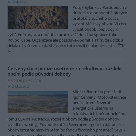
Diskuse: 1
Potok Bylanka v Pardubicích v
důsledku dlouhodobě nízkých
průtoků a suchého počasí
vyschl. Městský obvod VI chce
využít období bez vody k
vyčištění koryta, a obrátil se proto se žádostí na správce toku,
Povodí Labe. Organizace ale požadavek odmítla s tím, že údržbu
dělala už v červnu a další zásah v tuto chvíli neplánuje, zjistila ČTK.
Červený chce peníze ušetřené za rekultivaci rozdělit
obcím podle původní dohody
5.8.2026 01:29 (
ČTK
)
Diskuse: 2
Ministr životního prostředí
Igor Červený (Motoristé) chce
peníze, které Severní
energetická ušetřila na
rekultivacích hnědouhelného
lomu ČSA na Mostecku, rozdělit obcím podle původní dohody.
Uvedl to na síti
X
. Původně chtěla Severní energetická dát peníze
obcím prostřednictvím Státního fondu životního prostředí (SFŽP),
v pondělí ale společnost uvedla, že hodlá sama rozhodnout o