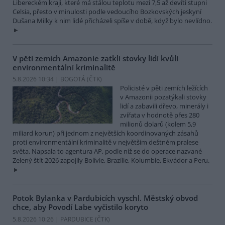
Libereckém kraji, které má stálou teplotu mezi 7,5 až devíti stupni
Celsia, přesto v minulosti podle vedoucího Bozkovských jeskyní
Dušana Milky k nim lidé přicházeli spíše v době, když bylo nevlídno.
V pěti zemích Amazonie zatkli stovky lidí kvůli
environmentální kriminalitě
5.8.2026 10:34 | BOGOTÁ (
ČTK
)
Policisté v pěti zemích ležících
v Amazonii pozatýkali stovky
lidí a zabavili dřevo, minerály i
zvířata v hodnotě přes 280
milionů dolarů (kolem 5,9
miliard korun) při jednom z největších koordinovaných zásahů
proti environmentální kriminalitě v největším deštném pralese
světa. Napsala to agentura AP, podle níž se do operace nazvané
Zelený štít 2026 zapojily Bolívie, Brazílie, Kolumbie, Ekvádor a Peru.
Potok Bylanka v Pardubicích vyschl. Městský obvod
chce, aby Povodí Labe vyčistilo koryto
5.8.2026 10:26 | PARDUBICE (
ČTK
)