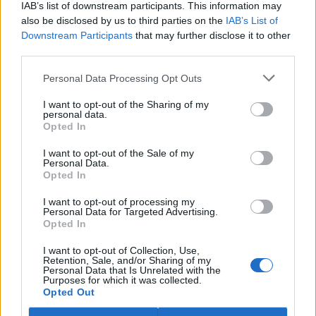
IAB’s list of downstream participants. This information may
ostravské zahradě také papoušci nalezli dočasné útočiště. V
tiskové zprávě na
webu
celníků to oznámila mluvčí Celní správy ČR
also be disclosed by us to third parties on the
IAB’s List of
Martina Kaňková. Případem se zabývá policie.
Downstream Participants
that may further disclose it to other
third parties.
Island vyhostí aktivisty bojující proti lovu velryb,
Personal Data Processing Opt Outs
pronásledovali velrybáře
5.8.2026 19:54 (
ČTK
)
I want to opt-out of the Sharing of my
Islandské úřady nařídily
personal data.
Opted In
vyhoštění 21 aktivistů
bojujících proti lovu velryb
poté, co minulý týden
I want to opt-out of the Sale of my
Personal Data.
pobřežní stráž s policií zabavily
Opted In
jejich loď, která pronásledovala velrybářské plavidlo. Pasažéři lodi
patřící nadaci kanadsko-amerického ekologického aktivisty Paula
I want to opt-out of processing my
Watsona jsou od té doby zadržováni v Reykjavíku. Sám Watson na
Personal Data for Targeted Advertising.
palubě nebyl. Píše o tom agentura AFP s odvoláním na islandskou
Opted In
policii.
I want to opt-out of Collection, Use,
Retention, Sale, and/or Sharing of my
Záchranná stanice v Praze přijímá kvůli vedrům více
Personal Data that Is Unrelated with the
Purposes for which it was collected.
volně žijících zvířat
Opted Out
5.8.2026 17:40 | PRAHA (
ČTK
)
Kvůli vysokým letním