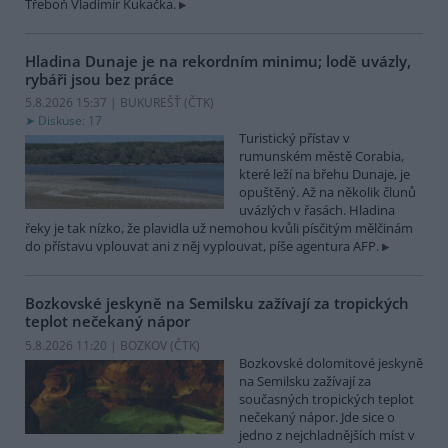
Třeboň Vladimír Kukačka.
Hladina Dunaje je na rekordním minimu; lodě uvázly,
rybáři jsou bez práce
5.8.2026 15:37 | BUKUREŠŤ (
ČTK
)
Diskuse: 17
Turistický přístav v
rumunském městě Corabia,
které leží na břehu Dunaje, je
opuštěný. Až na několik člunů
uvázlých v řasách. Hladina
řeky je tak nízko, že plavidla už nemohou kvůli písčitým mělčinám
do přístavu vplouvat ani z něj vyplouvat, píše agentura AFP.
Bozkovské jeskyně na Semilsku zažívají za tropických
teplot nečekaný nápor
5.8.2026 11:20 | BOZKOV (
ČTK
)
Bozkovské dolomitové jeskyně
na Semilsku zažívají za
současných tropických teplot
nečekaný nápor. Jde sice o
jedno z nejchladnějších míst v