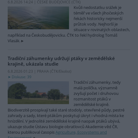
6.8.2026 14:24 | ČESKÉ BUDĚJOVICE (
ČTK
)
Kvůli nedostatku srážek je
téměř ve všech jihočeských
řekách historicky nejmenší
průtok vody. Nejhorší je
situace v rovinatých oblastech,
například na Českobudějovicku. ČTK to řekl hydrolog Tomáš
Vlasák.
Tradiční záhumenky udržují ptáky v zemědělské
krajině, ukázala studie
6.8.2026 01:23 | PRAHA (
ČTK/Ekolist
)
Diskuse: 39
Tradiční záhumenky, tedy
malá políčka, významně
zvyšují počet i druhovou
rozmanitost ptáků v
zemědělské krajině.
Biodiverzitě prospívají také staré stodoly, otevřené půdy, pestré
zahrady a sady, které ptákům poskytují úkryt i vhodná místa ke
hnízdění. V jednolité zemědělské krajině naopak ptáků ubývá,
ukazuje studie Ústavu biologie obratlovců Akademie věd ČR,
kterou publikoval časopis
Agriculture, Ecosystems and
Environment
.