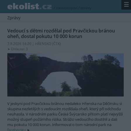
☰
/
zpravodajství
/
zprávy
Zprávy
Vedoucí s dětmi rozdělal pod Pravčickou bránou
oheň, dostal pokutu 10 000 korun
7.8.2026 14:20 | HŘENSKO (
ČTK
)
Diskuse: 3
V jeskyni pod Pravčickou bránou nedaleko Hřenska na Děčínsku si
skupina nezletilých s vedoucím rozdělala oheň, který při odchodu
neuhasila. V národním parku České Švýcarsko přitom platí nejvyšší
možný stupeň požárního rizika. Strážci vedoucího dostihli a dali
mu pokutu 10 000 korun. Informoval o tom národní park na
facebooku.