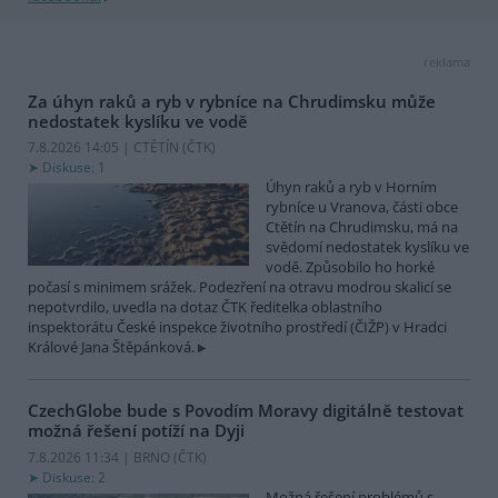
reklama
Za úhyn raků a ryb v rybníce na Chrudimsku může
nedostatek kyslíku ve vodě
7.8.2026 14:05 | CTĚTÍN (
ČTK
)
Diskuse: 1
Úhyn raků a ryb v Horním
rybníce u Vranova, části obce
Ctětín na Chrudimsku, má na
svědomí nedostatek kyslíku ve
vodě. Způsobilo ho horké
počasí s minimem srážek. Podezření na otravu modrou skalicí se
nepotvrdilo, uvedla na dotaz ČTK ředitelka oblastního
inspektorátu České inspekce životního prostředí (ČIŽP) v Hradci
Králové Jana Štěpánková.
CzechGlobe bude s Povodím Moravy digitálně testovat
možná řešení potíží na Dyji
7.8.2026 11:34 | BRNO (
ČTK
)
Diskuse: 2
Možná řešení problémů s