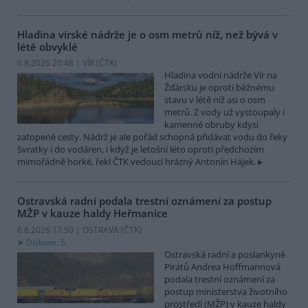
Hladina vírské nádrže je o osm metrů níž, než bývá v
létě obvyklé
6.8.2026 20:48 | VÍR (
ČTK
)
Hladina vodní nádrže Vír na
Žďársku je oproti běžnému
stavu v létě níž asi o osm
metrů. Z vody už vystoupaly i
kamenné obruby kdysi
zatopené cesty. Nádrž je ale pořád schopná přidávat vodu do řeky
Svratky i do vodáren, i když je letošní léto oproti předchozím
mimořádně horké, řekl ČTK vedoucí hrázný Antonín Hájek.
Ostravská radní podala trestní oznámení za postup
MŽP v kauze haldy Heřmanice
6.8.2026 17:50 | OSTRAVA (
ČTK
)
Diskuse: 5
Ostravská radní a poslankyně
Pirátů Andrea Hoffmannová
podala trestní oznámení za
postup ministerstva životního
prostředí (MŽP) v kauze haldy