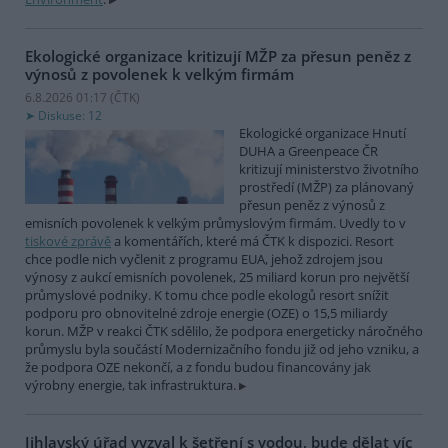
Ekologické organizace kritizují MŽP za přesun peněz z
výnosů z povolenek k velkým firmám
6.8.2026 01:17 (
ČTK
)
Diskuse: 12
Ekologické organizace Hnutí
DUHA a Greenpeace ČR
kritizují ministerstvo životního
prostředí (MŽP) za plánovaný
přesun peněz z výnosů z
emisních povolenek k velkým průmyslovým firmám. Uvedly to v
tiskové zprávě
a komentářích, které má ČTK k dispozici. Resort
chce podle nich vyčlenit z programu EUA, jehož zdrojem jsou
výnosy z aukcí emisních povolenek, 25 miliard korun pro největší
průmyslové podniky. K tomu chce podle ekologů resort snížit
podporu pro obnovitelné zdroje energie (OZE) o 15,5 miliardy
korun. MŽP v reakci ČTK sdělilo, že podpora energeticky náročného
průmyslu byla součástí Modernizačního fondu již od jeho vzniku, a
že podpora OZE nekončí, a z fondu budou financovány jak
výrobny energie, tak infrastruktura.
Jihlavský úřad vyzval k šetření s vodou, bude dělat víc