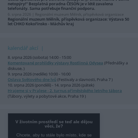
netopýry!“ Bezplatná poradna ČESON je v létě zavalena
telefonáty. Sama potřebuje finanční podporu.
6. srpna 2026 |
Regionální muzeum Mělník, příspěvková organizace
Regionální muzeum Mělník, příspěvková organizace: Výstava 50
let CHKO Kokořínsko - Máchův kraj
kalendář akcí
8. srpna 2026 (sobota) 14:00 - 15:00
Komentované prohlídky výstavy Rostlinná Odysea
(Přednášky a
diskuse, )
9. srpna 2026 (neděle) 10:00 - 16:00
Oslava Světového dne lvů
(Festivaly a slavnosti, Praha 7 )
10. srpna 2026 (pondělí) - 14. srpna 2026 (pátek)
Hrajeme si v Pralese - 2. turnus příměstského letního tábora
(Tábory, výlety a pobytové akce, Praha 19 )