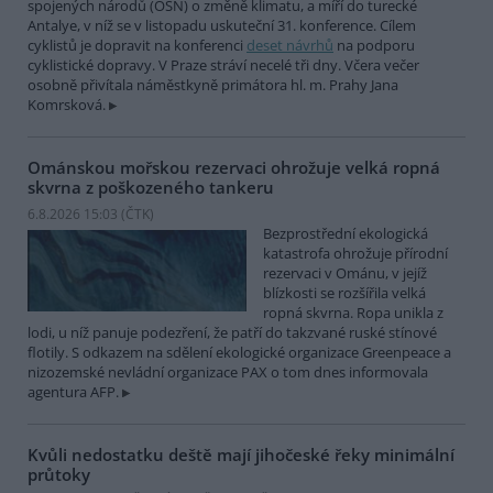
spojených národů (OSN) o změně klimatu, a míří do turecké
Antalye, v níž se v listopadu uskuteční 31. konference. Cílem
cyklistů je dopravit na konferenci
deset návrhů
na podporu
cyklistické dopravy. V Praze stráví necelé tři dny. Včera večer
osobně přivítala náměstkyně primátora hl. m. Prahy Jana
Komrsková.
Ománskou mořskou rezervaci ohrožuje velká ropná
skvrna z poškozeného tankeru
6.8.2026 15:03 (
ČTK
)
Bezprostřední ekologická
katastrofa ohrožuje přírodní
rezervaci v Ománu, v jejíž
blízkosti se rozšířila velká
ropná skvrna. Ropa unikla z
lodi, u níž panuje podezření, že patří do takzvané ruské stínové
flotily. S odkazem na sdělení ekologické organizace Greenpeace a
nizozemské nevládní organizace PAX o tom dnes informovala
agentura AFP.
Kvůli nedostatku deště mají jihočeské řeky minimální
průtoky