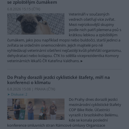
se zploštělým čumákem
6.8.2026 15:15 (
ČTK
)
Veterináři v současných
vedrech ošetřují více zvířat.
Mezi nejrizikovější skupiny
podle nich patří plemena psů s
krátkou lebkou a zploštělým
čumákem, jako jsou například mopsi nebo buldočci, starší jedinci a
zvířata se srdečním onemocněním. Jejich majitelé pro ně
vyhledávají veterinární ošetření nejčastěji kvůli přehřátí organismu,
dehydrataci nebo kolapsu. ČTK to sdělila viceprezidentka Komory
veterinárních lékařů ČR Kateřina Valdhans.
Do Prahy dorazili jezdci cyklistické štafety, míří na
konferenci o klimatu
6.8.2026 15:08 | PRAHA (
ČTK
)
Diskuse: 2
Do Prahy dnes dorazili jezdci
mezinárodní cyklistické štafety
COP Bike Ride. Účastníci
vyrazili z brazilského Belému,
kde se konala poslední
konference smluvních stran Rámcové úmluvy Organizace