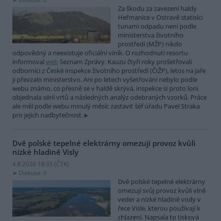
Za škodu za zavezení haldy
Heřmanice v Ostravě statisíci
tunami odpadu není podle
ministerstva životního
prostředí (MŽP) nikdo
odpovědný a neexistuje oficiální viník. O rozhodnutí resortu
informoval
web
Seznam Zprávy. Kauzu čtyři roky prošetřovali
odborníci z České inspekce životního prostředí (ČIŽP), letos na jaře
ji převzalo ministerstvo. Ani po letech vyšetřování nebylo podle
webu známo, co přesně se v haldě skrývá, inspekce si proto loni
objednala sérii vrtů a následných analýz odebraných vzorků. Práce
ale měl podle webu minulý měsíc zastavit šéf úřadu Pavel Straka
pro jejich nadbytečnost.
Dvě polské tepelné elektrárny omezují provoz kvůli
nízké hladině Visly
4.8.2026 18:35 (
ČTK
)
Diskuse: 6
Dvě polské tepelné elektrárny
omezují svůj provoz kvůli vlně
veder a nízké hladině vody v
řece Visle, kterou používají k
chlazení. Napsala to tisková