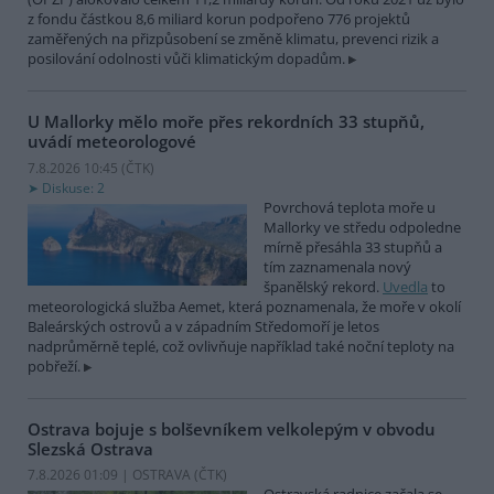
z fondu částkou 8,6 miliard korun podpořeno 776 projektů
zaměřených na přizpůsobení se změně klimatu, prevenci rizik a
posilování odolnosti vůči klimatickým dopadům.
U Mallorky mělo moře přes rekordních 33 stupňů,
uvádí meteorologové
7.8.2026 10:45 (
ČTK
)
Diskuse: 2
Povrchová teplota moře u
Mallorky ve středu odpoledne
mírně přesáhla 33 stupňů a
tím zaznamenala nový
španělský rekord.
Uvedla
to
meteorologická služba Aemet, která poznamenala, že moře v okolí
Baleárských ostrovů a v západním Středomoří je letos
nadprůměrně teplé, což ovlivňuje například také noční teploty na
pobřeží.
Ostrava bojuje s bolševníkem velkolepým v obvodu
Slezská Ostrava
7.8.2026 01:09 | OSTRAVA (
ČTK
)