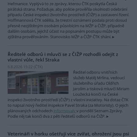
Heřmanice. Vyplývá to ze zprávy, kterou ČTK poskytla Česká
pirátská strana. Požaduje, aby policie prověřila okolnosti odebrání
případu České inspekci životního prostředí (ČIŽP) a zastavení řízení.
Hoffmannová ČTK sdělila, že trestní oznámení podala proti dosud
přesně nezjištěným osobám působícím na MŽP a ČIŽP, případně
dalším osobám, jejichž účast na popsaném postupu může být
zjištěna prověřováním. Stanovisko MŽP a ČIŽP ČTK shání.
Ředitelé odborů i mluvčí se z ČIŽP rozhodli odejít z
vlastní vůle, řekl Straka
6.8.2026 15:22 (
ČTK
)
Ředitel odboru vnitřních
služeb Matěj Mrlina, vedoucí
služebního úřadu Oldřich
Jarolím a tisková mluvčí Miriam
Loužecká končí na České
inspekci životního prostředí (ČIŽP) z vlastní iniciativy. Na dotaz ČTK
to napsal nový ředitel inspekce Pavel Straka (za Motoristy). O jejich
plánovaných odchodech
informovaly
v pondělí Seznam Zprávy.
Podle něj tak končí dva z pěti ředitelů odborů na ČIŽP.
Veterináři v horku ošetřují více zvířat, ohrožení jsou psi