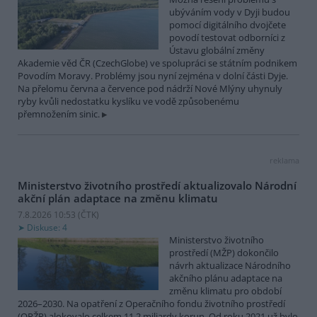
ubýváním vody v Dyji budou
pomocí digitálního dvojčete
povodí testovat odborníci z
Ústavu globální změny
Akademie věd ČR (CzechGlobe) ve spolupráci se státním podnikem
Povodím Moravy. Problémy jsou nyní zejména v dolní části Dyje.
Na přelomu června a července pod nádrží Nové Mlýny uhynuly
ryby kvůli nedostatku kyslíku ve vodě způsobenému
přemnožením sinic.
reklama
Ministerstvo životního prostředí aktualizovalo Národní
akční plán adaptace na změnu klimatu
7.8.2026 10:53 (
ČTK
)
Diskuse: 4
Ministerstvo životního
prostředí (MŽP) dokončilo
návrh aktualizace Národního
akčního plánu adaptace na
změnu klimatu pro období
2026–2030. Na opatření z Operačního fondu životního prostředí
(OPŽP) alokovalo celkem 11,2 miliardy korun. Od roku 2021 už bylo