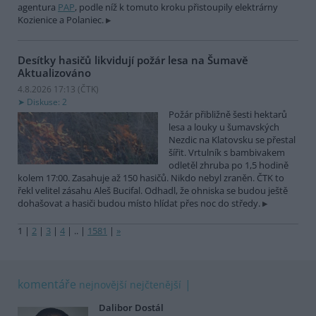
agentura
PAP
, podle níž k tomuto kroku přistoupily elektrárny
Kozienice a Polaniec.
Desítky hasičů likvidují požár lesa na Šumavě
Aktualizováno
4.8.2026 17:13 (
ČTK
)
Diskuse: 2
Požár přibližně šesti hektarů
lesa a louky u šumavských
Nezdic na Klatovsku se přestal
šířit. Vrtulník s bambivakem
odletěl zhruba po 1,5 hodině
kolem 17:00. Zasahuje až 150 hasičů. Nikdo nebyl zraněn. ČTK to
řekl velitel zásahu Aleš Bucifal. Odhadl, že ohniska se budou ještě
dohašovat a hasiči budou místo hlídat přes noc do středy.
1
|
2
|
3
|
4
|
..
|
1581
|
»
komentáře
nejnovější
nejčtenější
Dalibor Dostál