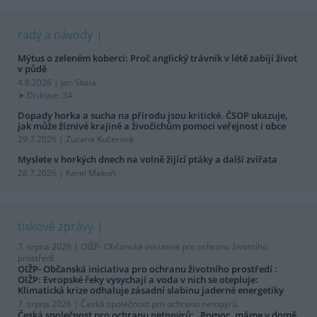
rady a návody
Mýtus o zeleném koberci: Proč anglický trávník v létě zabíjí život
v půdě
4.8.2026 | Jan Skala
Diskuse: 34
Dopady horka a sucha na přírodu jsou kritické. ČSOP ukazuje,
jak může žíznivé krajině a živočichům pomoci veřejnost i obce
29.7.2026 | Zuzana Kučerová
Myslete v horkých dnech na volně žijící ptáky a další zvířata
28.7.2026 | Karel Makoň
tiskové zprávy
7. srpna 2026 |
OIŽP- Občanská iniciativa pro ochranu životního
prostředí
OIŽP- Občanská iniciativa pro ochranu životního prostředí :
OIŽP: Evropské řeky vysychají a voda v nich se otepluje:
Klimatická krize odhaluje zásadní slabinu jaderné energetiky
7. srpna 2026 |
Česká společnost pro ochranu netopýrů
Česká společnost pro ochranu netopýrů: „Pomoc, máme v domě