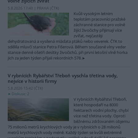
volně žijících zvířat
5.8.2026 17:40 | PRAHA (
ČTK
)
Kvůli vysokým letním
teplotám pracovníci pražské
záchranné stanice pro volně
žijící živočichy přijímají více
zvířat, nejčastěji
dehydratovaná a vysílená mláďata ptáků nebo veverek. ČTK to
sdělila mluvčí stanice Petra Fišerová. Během současné vlny veder
stanice denně ošetří desítky živočichů, při první letošní vlně horka
jich za jeden týden přijali rekordních 578.
V rybnících Rybářství Třeboň vyschla třetina vody,
nejvíce v historii firmy
5.8.2026 15:42 (
ČTK
)
Diskuse: 2
V rybnících Rybářství Třeboň,
které hospodaří na 8000
hektarech vodní plochy, chybí
více než třetina vody. Oproti
běžnému zdržovaném objemu
75 milionů metrů krychlových vody je v rybnících o 28 milionů
metrů krychlových vody méně. Každý týden se kvůli extrémně