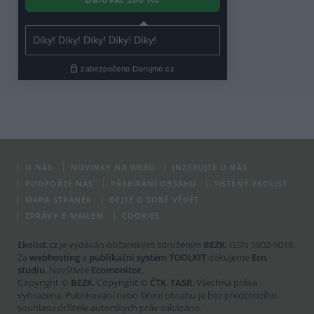
O NÁS
NOVINKY NA WEBU
INZERUJTE U NÁS
PODPOŘTE NÁS
PŘEBÍRÁNÍ OBSAHU
TIŠTĚNÝ EKOLIST
MAPA STRÁNEK
DEJTE O SOBĚ VĚDĚT
ZPRÁVY E-MAILEM
COOKIES
Ekolist.cz
je vydáván občanským sdružením
BEZK
. ISSN 1802-9019.
Za
webhosting
a
publikační systém TOOLKIT
děkujeme
Ecn
studiu
. Navštivte
Ecomonitor
.
Copyright ©
BEZK
. Copyright ©
ČTK
,
TASR
. Všechna práva
vyhrazena. Publikování nebo šíření obsahu je bez předchozího
souhlasu držitele autorských práv zakázáno.