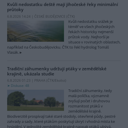
Kvůli nedostatku deště mají jihočeské řeky minimální
průtoky
6.8.2026 14:24 | ČESKÉ BUDĚJOVICE (
ČTK
)
Kvůli nedostatku srážek je
téměř ve všech jihočeských
řekách historicky nejmenší
průtok vody. Nejhorší je
situace v rovinatých oblastech,
například na Českobudějovicku. ČTK to řekl hydrolog Tomáš
Vlasák.
Tradiční záhumenky udržují ptáky v zemědělské
krajině, ukázala studie
6.8.2026 01:23 | PRAHA (
ČTK/Ekolist
)
Diskuse: 48
Tradiční záhumenky, tedy
malá políčka, významně
zvyšují počet i druhovou
rozmanitost ptáků v
zemědělské krajině.
Biodiverzitě prospívají také staré stodoly, otevřené půdy, pestré
zahrady a sady, které ptákům poskytují úkryt i vhodná místa ke
hnízdění. V jednolité zemědělské krajině naopak ptáků ubývá,