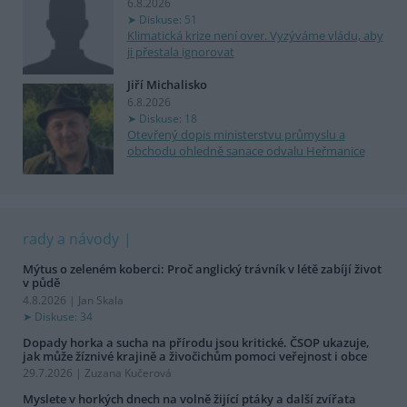
6.8.2026
Diskuse: 51
Klimatická krize není over. Vyzýváme vládu, aby
ji přestala ignorovat
Jiří Michalisko
6.8.2026
Diskuse: 18
Otevřený dopis ministerstvu průmyslu a
obchodu ohledně sanace odvalu Heřmanice
rady a návody
Mýtus o zeleném koberci: Proč anglický trávník v létě zabíjí život
v půdě
4.8.2026 | Jan Skala
Diskuse: 34
Dopady horka a sucha na přírodu jsou kritické. ČSOP ukazuje,
jak může žíznivé krajině a živočichům pomoci veřejnost i obce
29.7.2026 | Zuzana Kučerová
Myslete v horkých dnech na volně žijící ptáky a další zvířata