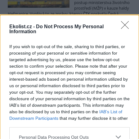
postup ministerstva životního
prostředí (MŽP) v kauze haldy
Heřmanice. Vyplývá to ze zprávy, kterou ČTK poskytla Česká
pirátská strana. Požaduje, aby policie prověřila okolnosti odebrání
případu České inspekci životního prostředí (ČIŽP) a zastavení řízení.
Ekolist.cz -
Do Not Process My Personal
Hoffmannová ČTK sdělila, že trestní oznámení podala proti dosud
Information
přesně nezjištěným osobám působícím na MŽP a ČIŽP, případně
dalším osobám, jejichž účast na popsaném postupu může být
If you wish to opt-out of the sale, sharing to third parties, or
zjištěna prověřováním. Stanovisko MŽP a ČIŽP ČTK shání.
processing of your personal or sensitive information for
targeted advertising by us, please use the below opt-out
Ředitelé odborů i mluvčí se z ČIŽP rozhodli odejít z
section to confirm your selection. Please note that after your
vlastní vůle, řekl Straka
opt-out request is processed you may continue seeing
6.8.2026 15:22 (
ČTK
)
interest-based ads based on personal information utilized by
Diskuse: 1
us or personal information disclosed to third parties prior to
Ředitel odboru vnitřních
your opt-out. You may separately opt-out of the further
služeb Matěj Mrlina, vedoucí
disclosure of your personal information by third parties on the
služebního úřadu Oldřich
IAB’s list of downstream participants. This information may
Jarolím a tisková mluvčí Miriam
Loužecká končí na České
also be disclosed by us to third parties on the
IAB’s List of
inspekci životního prostředí (ČIŽP) z vlastní iniciativy. Na dotaz ČTK
Downstream Participants
that may further disclose it to other
to napsal nový ředitel inspekce Pavel Straka (za Motoristy). O jejich
third parties.
plánovaných odchodech
informovaly
v pondělí Seznam Zprávy.
Podle něj tak končí dva z pěti ředitelů odborů na ČIŽP.
Personal Data Processing Opt Outs