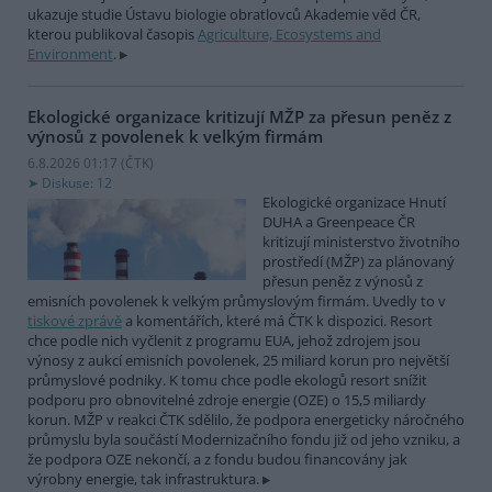
ukazuje studie Ústavu biologie obratlovců Akademie věd ČR,
kterou publikoval časopis
Agriculture, Ecosystems and
Environment
.
Ekologické organizace kritizují MŽP za přesun peněz z
výnosů z povolenek k velkým firmám
6.8.2026 01:17 (
ČTK
)
Diskuse: 12
Ekologické organizace Hnutí
DUHA a Greenpeace ČR
kritizují ministerstvo životního
prostředí (MŽP) za plánovaný
přesun peněz z výnosů z
emisních povolenek k velkým průmyslovým firmám. Uvedly to v
tiskové zprávě
a komentářích, které má ČTK k dispozici. Resort
chce podle nich vyčlenit z programu EUA, jehož zdrojem jsou
výnosy z aukcí emisních povolenek, 25 miliard korun pro největší
průmyslové podniky. K tomu chce podle ekologů resort snížit
podporu pro obnovitelné zdroje energie (OZE) o 15,5 miliardy
korun. MŽP v reakci ČTK sdělilo, že podpora energeticky náročného
průmyslu byla součástí Modernizačního fondu již od jeho vzniku, a
že podpora OZE nekončí, a z fondu budou financovány jak
výrobny energie, tak infrastruktura.