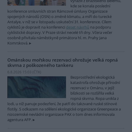
vyrazili z brazilského Belému,
kde se konala poslední
konference smluvních stran Rámcové úmluvy Organizace
spojených národů (OSN) o změně klimatu, a míří do turecké
Antalye, v níž se v listopadu uskuteční 31. konference. Cílem
cyklistů je dopravit na konferenci
deset návrhů
na podporu
cyklistické dopravy. V Praze stráví necelé tři dny. Včera večer
osobně přivítala náměstkyně primátora hl. m. Prahy Jana
Komrsková.
Ománskou mořskou rezervaci ohrožuje velká ropná
skvrna z poškozeného tankeru
6.8.2026 15:03 (
ČTK
)
Bezprostřední ekologická
katastrofa ohrožuje přírodní
rezervaci v Ománu, v jejíž
blízkosti se rozšířila velká
ropná skvrna. Ropa unikla z
lodi, u níž panuje podezření, že patří do takzvané ruské stínové
flotily. S odkazem na sdělení ekologické organizace Greenpeace a
nizozemské nevládní organizace PAX o tom dnes informovala
agentura AFP.