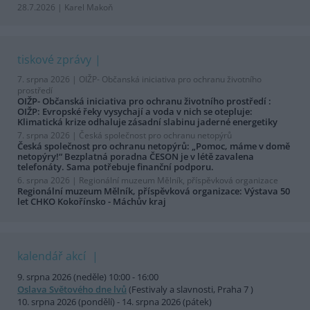
28.7.2026 | Karel Makoň
tiskové zprávy
7. srpna 2026 |
OIŽP- Občanská iniciativa pro ochranu životního
prostředí
OIŽP- Občanská iniciativa pro ochranu životního prostředí :
OIŽP: Evropské řeky vysychají a voda v nich se otepluje:
Klimatická krize odhaluje zásadní slabinu jaderné energetiky
7. srpna 2026 |
Česká společnost pro ochranu netopýrů
Česká společnost pro ochranu netopýrů: „Pomoc, máme v domě
netopýry!“ Bezplatná poradna ČESON je v létě zavalena
telefonáty. Sama potřebuje finanční podporu.
6. srpna 2026 |
Regionální muzeum Mělník, příspěvková organizace
Regionální muzeum Mělník, příspěvková organizace: Výstava 50
let CHKO Kokořínsko - Máchův kraj
kalendář akcí
9. srpna 2026 (neděle) 10:00 - 16:00
Oslava Světového dne lvů
(Festivaly a slavnosti, Praha 7 )
10. srpna 2026 (pondělí) - 14. srpna 2026 (pátek)