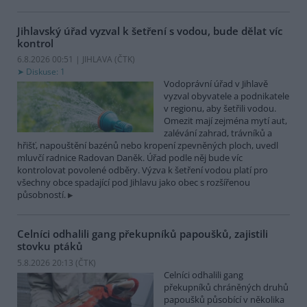
Jihlavský úřad vyzval k šetření s vodou, bude dělat víc
kontrol
6.8.2026 00:51 | JIHLAVA (
ČTK
)
Diskuse: 1
Vodoprávní úřad v Jihlavě
vyzval obyvatele a podnikatele
v regionu, aby šetřili vodou.
Omezit mají zejména mytí aut,
zalévání zahrad, trávníků a
hřišť, napouštění bazénů nebo kropení zpevněných ploch, uvedl
mluvčí radnice Radovan Daněk. Úřad podle něj bude víc
kontrolovat povolené odběry. Výzva k šetření vodou platí pro
všechny obce spadající pod Jihlavu jako obec s rozšířenou
působností.
Celníci odhalili gang překupníků papoušků, zajistili
stovku ptáků
5.8.2026 20:13 (
ČTK
)
Celníci odhalili gang
překupníků chráněných druhů
papoušků působící v několika