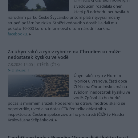
Děčínsku si skupina nezletilých
s vedoucím rozdělala oheň,
který při odchodu neuhasila. V
národním parku České Švýcarsko přitom platí nejvyšší možný
stupeň požárního rizika. Strážci vedoucího dostihli a dali mu
pokutu 10 000 korun. Informoval o tom národní park na
facebooku.
Za úhyn raků a ryb v rybníce na Chrudimsku může
nedostatek kyslíku ve vodě
7.8.2026 14:05 | CTĚTÍN (
ČTK
)
Diskuse: 1
Úhyn raků a ryb v Horním
rybníce u Vranova, části obce
Ctětín na Chrudimsku, má na
svědomí nedostatek kyslíku ve
vodě. Způsobilo ho horké
počasí s minimem srážek. Podezření na otravu modrou skalicí se
nepotvrdilo, uvedla na dotaz ČTK ředitelka oblastního
inspektorátu České inspekce životního prostředí (ČIŽP) v Hradci
Králové Jana Štěpánková.
CzechGlobe bude s Povodím Moravy digitálně testovat