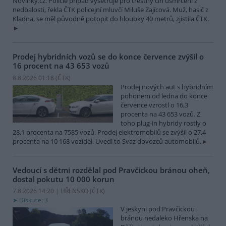
Novinky.cz. Policie případ vyšetřuje pro trestný čin usmrcení z
nedbalosti, řekla ČTK policejní mluvčí Miluše Zajícová. Muž, hasič z
Kladna, se měl původně potopit do hloubky 40 metrů, zjistila ČTK.
Prodej hybridních vozů se do konce července zvýšil o
16 procent na 43 653 vozů
8.8.2026 01:18 (
ČTK
)
Prodej nových aut s hybridním
pohonem od ledna do konce
července vzrostl o 16,3
procenta na 43 653 vozů. Z
toho plug-in hybridy rostly o
28,1 procenta na 7585 vozů. Prodej elektromobilů se zvýšil o 27,4
procenta na 10 168 vozidel. Uvedl to Svaz dovozců automobilů.
Vedoucí s dětmi rozdělal pod Pravčickou bránou oheň,
dostal pokutu 10 000 korun
7.8.2026 14:20 | HŘENSKO (
ČTK
)
Diskuse: 3
V jeskyni pod Pravčickou
bránou nedaleko Hřenska na