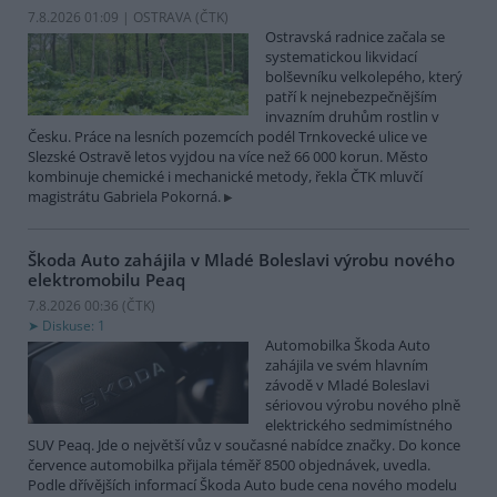
7.8.2026 01:09 | OSTRAVA (
ČTK
)
Ostravská radnice začala se
systematickou likvidací
bolševníku velkolepého, který
patří k nejnebezpečnějším
invazním druhům rostlin v
Česku. Práce na lesních pozemcích podél Trnkovecké ulice ve
Slezské Ostravě letos vyjdou na více než 66 000 korun. Město
kombinuje chemické i mechanické metody, řekla ČTK mluvčí
magistrátu Gabriela Pokorná.
Škoda Auto zahájila v Mladé Boleslavi výrobu nového
elektromobilu Peaq
7.8.2026 00:36 (
ČTK
)
Diskuse: 1
Automobilka Škoda Auto
zahájila ve svém hlavním
závodě v Mladé Boleslavi
sériovou výrobu nového plně
elektrického sedmimístného
SUV Peaq. Jde o největší vůz v současné nabídce značky. Do konce
července automobilka přijala téměř 8500 objednávek, uvedla.
Podle dřívějších informací Škoda Auto bude cena nového modelu