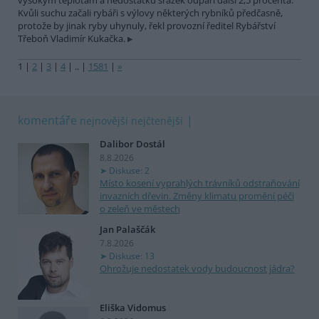
vysokým teplotám a nedostatku srážek odpaří další 2,5 procenta.
Kvůli suchu začali rybáři s výlovy některých rybníků předčasně,
protože by jinak ryby uhynuly, řekl provozní ředitel Rybářství
Třeboň Vladimír Kukačka.
1
|
2
|
3
|
4
|
..
|
1581
|
»
komentáře
nejnovější
nejčtenější
Dalibor Dostál
8.8.2026
Diskuse: 2
Místo kosení vyprahlých trávníků odstraňování
invazních dřevin. Změny klimatu promění péči
o zeleň ve městech
Jan Palaščák
7.8.2026
Diskuse: 13
Ohrožuje nedostatek vody budoucnost jádra?
Eliška Vidomus