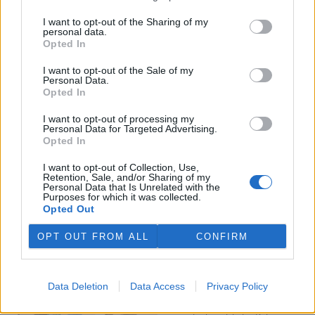
I want to opt-out of the Sharing of my
Veterináři v horku ošetřují více zvířat, ohrožení jsou psi
personal data.
se zploštělým čumákem
Opted In
6.8.2026 15:15 (
ČTK
)
Veterináři v současných
I want to opt-out of the Sale of my
Personal Data.
vedrech ošetřují více zvířat.
Opted In
Mezi nejrizikovější skupiny
podle nich patří plemena psů s
I want to opt-out of processing my
krátkou lebkou a zploštělým
Personal Data for Targeted Advertising.
čumákem, jako jsou například mopsi nebo buldočci, starší jedinci a
Opted In
zvířata se srdečním onemocněním. Jejich majitelé pro ně
vyhledávají veterinární ošetření nejčastěji kvůli přehřátí organismu,
I want to opt-out of Collection, Use,
dehydrataci nebo kolapsu. ČTK to sdělila viceprezidentka Komory
Retention, Sale, and/or Sharing of my
veterinárních lékařů ČR Kateřina Valdhans.
Personal Data that Is Unrelated with the
Purposes for which it was collected.
Opted Out
Do Prahy dorazili jezdci cyklistické štafety, míří na
konferenci o klimatu
OPT OUT FROM ALL
CONFIRM
6.8.2026 15:08 | PRAHA (
ČTK
)
Diskuse: 2
Do Prahy dnes dorazili jezdci
Data Deletion
Data Access
Privacy Policy
mezinárodní cyklistické štafety
COP Bike Ride. Účastníci