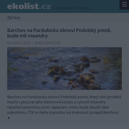
☰
/
zpravodajství
/
zprávy
Zprávy
Barchov na Pardubicku obnoví Podolský potok,
bude mít meandry
8.8.2026 18:53 | BARCHOV (
ČTK
)
Barchov na Pardubicku obnoví Podolský potok, který obcí protéká.
Nechá vybourat jeho betonové koryto a vytvoří meandry.
Opatření pomohou proti záplavám, místo bude sloužit také
odpočinku. ČTK to řekla starostka Iva Krebsová (za lepší Barchov).