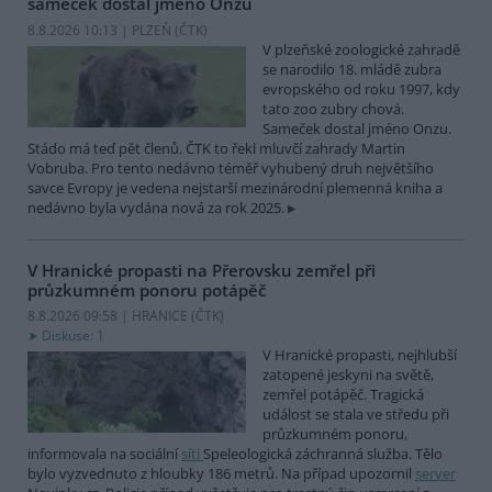
sameček dostal jméno Onzu
8.8.2026 10:13 | PLZEŇ (
ČTK
)
V plzeňské zoologické zahradě
se narodilo 18. mládě zubra
evropského od roku 1997, kdy
tato zoo zubry chová.
Sameček dostal jméno Onzu.
Stádo má teď pět členů. ČTK to řekl mluvčí zahrady Martin
Vobruba. Pro tento nedávno téměř vyhubený druh největšího
savce Evropy je vedena nejstarší mezinárodní plemenná kniha a
nedávno byla vydána nová za rok 2025.
V Hranické propasti na Přerovsku zemřel při
průzkumném ponoru potápěč
8.8.2026 09:58 | HRANICE (
ČTK
)
Diskuse: 1
V Hranické propasti, nejhlubší
zatopené jeskyni na světě,
zemřel potápěč. Tragická
událost se stala ve středu při
průzkumném ponoru,
informovala na sociální
síti
Speleologická záchranná služba. Tělo
bylo vyzvednuto z hloubky 186 metrů. Na případ upozornil
server