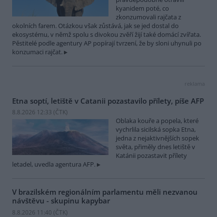
kyanidem poté, co
zkonzumovali rajčata z
okolních farem. Otázkou však zůstává, jak se jed dostal do
ekosystému, v němž spolu s divokou zvěří žijí také domácí zvířata.
Pěstitelé podle agentury AP popírají tvrzení, že by sloni uhynuli po
konzumaci rajčat.
reklama
Etna soptí, letiště v Catanii pozastavilo přílety, píše AFP
8.8.2026 12:33 (
ČTK
)
Oblaka kouře a popela, které
vychrlila sicilská sopka Etna,
jedna z nejaktivnějších sopek
světa, přiměly dnes letiště v
Katánii pozastavit přílety
letadel, uvedla agentura AFP.
V brazilském regionálním parlamentu měli nezvanou
návštěvu - skupinu kapybar
8.8.2026 11:40 (
ČTK
)