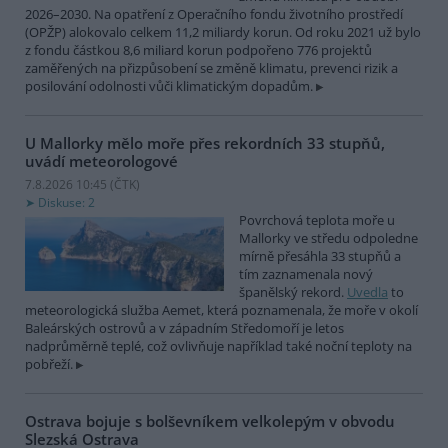
2026–2030. Na opatření z Operačního fondu životního prostředí
(OPŽP) alokovalo celkem 11,2 miliardy korun. Od roku 2021 už bylo
z fondu částkou 8,6 miliard korun podpořeno 776 projektů
zaměřených na přizpůsobení se změně klimatu, prevenci rizik a
posilování odolnosti vůči klimatickým dopadům.
U Mallorky mělo moře přes rekordních 33 stupňů,
uvádí meteorologové
7.8.2026 10:45 (
ČTK
)
Diskuse: 2
Povrchová teplota moře u
Mallorky ve středu odpoledne
mírně přesáhla 33 stupňů a
tím zaznamenala nový
španělský rekord.
Uvedla
to
meteorologická služba Aemet, která poznamenala, že moře v okolí
Baleárských ostrovů a v západním Středomoří je letos
nadprůměrně teplé, což ovlivňuje například také noční teploty na
pobřeží.
Ostrava bojuje s bolševníkem velkolepým v obvodu
Slezská Ostrava