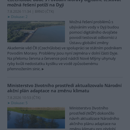
možná řešení potíží na Dyji
7.8.2026 11:34 | BRNO (
ČTK
)
Diskuse: 2
Možná řešení problémů s
ubýváním vody v Dyji budou
pomocí digitálního dvojčete
povodí testovat odborníci z
Ústavu globální změny
Akademie věd ČR (CzechGlobe) ve spolupráci se státním podnikem
Povodím Moravy. Problémy jsou nyní zejména v dolní části Dyje.
Na přelomu června a července pod nádrží Nové Mlýny uhynuly
ryby kvůli nedostatku kyslíku ve vodě způsobenému
přemnožením sinic.
Ministerstvo životního prostředí aktualizovalo Národní
akční plán adaptace na změnu klimatu
7.8.2026 10:53 (
ČTK
)
Diskuse: 5
Ministerstvo životního
prostředí (MŽP) dokončilo
návrh aktualizace Národního
akčního plánu adaptace na
změnu klimatu pro období