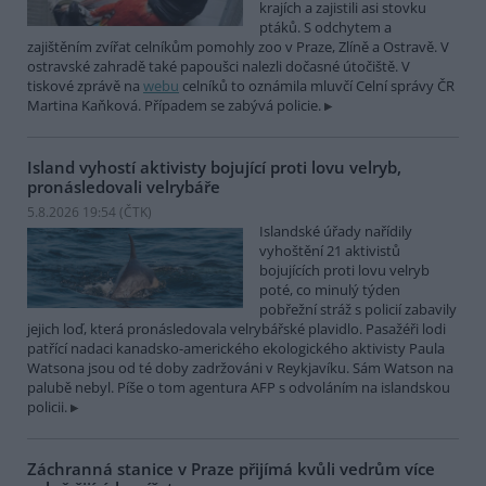
krajích a zajistili asi stovku
ptáků. S odchytem a
zajištěním zvířat celníkům pomohly zoo v Praze, Zlíně a Ostravě. V
ostravské zahradě také papoušci nalezli dočasné útočiště. V
tiskové zprávě na
webu
celníků to oznámila mluvčí Celní správy ČR
Martina Kaňková. Případem se zabývá policie.
Island vyhostí aktivisty bojující proti lovu velryb,
pronásledovali velrybáře
5.8.2026 19:54 (
ČTK
)
Islandské úřady nařídily
vyhoštění 21 aktivistů
bojujících proti lovu velryb
poté, co minulý týden
pobřežní stráž s policií zabavily
jejich loď, která pronásledovala velrybářské plavidlo. Pasažéři lodi
patřící nadaci kanadsko-amerického ekologického aktivisty Paula
Watsona jsou od té doby zadržováni v Reykjavíku. Sám Watson na
palubě nebyl. Píše o tom agentura AFP s odvoláním na islandskou
policii.
Záchranná stanice v Praze přijímá kvůli vedrům více