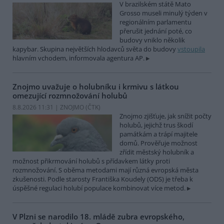
V brazilském státě Mato
Grosso museli minulý týden v
regionálním parlamentu
přerušit jednání poté, co
budovy vniklo několik
kapybar. Skupina největších hlodavců světa do budovy
vstoupila
hlavním vchodem, informovala agentura AP.
Znojmo uvažuje o holubníku i krmivu s látkou
omezující rozmnožování holubů
8.8.2026 11:31 | ZNOJMO (
ČTK
)
Znojmo zjišťuje, jak snížit počty
holubů, jejichž trus škodí
památkám a trápí majitele
domů. Prověřuje možnost
zřídit městský holubník a
možnost přikrmování holubů s přídavkem látky proti
rozmnožování. S oběma metodami mají různá evropská města
zkušenosti. Podle starosty Františka Koudely (ODS) je třeba k
úspěšné regulaci holubí populace kombinovat více metod.
V Plzni se narodilo 18. mládě zubra evropského,