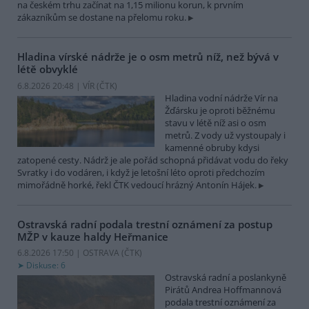
na českém trhu začínat na 1,15 milionu korun, k prvním
zákazníkům se dostane na přelomu roku.
Hladina vírské nádrže je o osm metrů níž, než bývá v
létě obvyklé
6.8.2026 20:48 | VÍR (
ČTK
)
Hladina vodní nádrže Vír na
Žďársku je oproti běžnému
stavu v létě níž asi o osm
metrů. Z vody už vystoupaly i
kamenné obruby kdysi
zatopené cesty. Nádrž je ale pořád schopná přidávat vodu do řeky
Svratky i do vodáren, i když je letošní léto oproti předchozím
mimořádně horké, řekl ČTK vedoucí hrázný Antonín Hájek.
Ostravská radní podala trestní oznámení za postup
MŽP v kauze haldy Heřmanice
6.8.2026 17:50 | OSTRAVA (
ČTK
)
Diskuse: 6
Ostravská radní a poslankyně
Pirátů Andrea Hoffmannová
podala trestní oznámení za