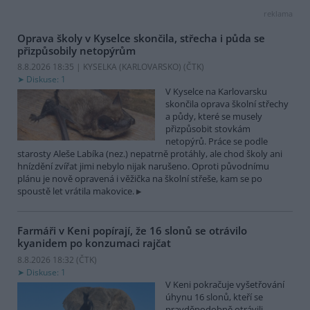
reklama
Oprava školy v Kyselce skončila, střecha i půda se
přizpůsobily netopýrům
8.8.2026 18:35 | KYSELKA (KARLOVARSKO) (
ČTK
)
Diskuse: 1
V Kyselce na Karlovarsku
skončila oprava školní střechy
a půdy, které se musely
přizpůsobit stovkám
netopýrů. Práce se podle
starosty Aleše Labíka (nez.) nepatrně protáhly, ale chod školy ani
hnízdění zvířat jimi nebylo nijak narušeno. Oproti původnímu
plánu je nově opravená i věžička na školní střeše, kam se po
spoustě let vrátila makovice.
Farmáři v Keni popírají, že 16 slonů se otrávilo
kyanidem po konzumaci rajčat
8.8.2026 18:32 (
ČTK
)
Diskuse: 1
V Keni pokračuje vyšetřování
úhynu 16 slonů, kteří se
pravděpodobně otrávili