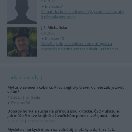
6.8.2026
Diskuse: 51
Klimatická krize není over. Vyzýváme vládu, aby
ji přestala ignorovat
Jiří Michalisko
6.8.2026
Diskuse: 18
Otevřený dopis ministerstvu průmyslu a
obchodu ohledně sanace odvalu Heřmanice
rady a návody
Mýtus o zeleném koberci: Proč anglický trávník v létě zabíjí život
v půdě
4.8.2026 | Jan Skala
Diskuse: 34
Dopady horka a sucha na přírodu jsou kritické. ČSOP ukazuje,
jak může žíznivé krajině a živočichům pomoci veřejnost i obce
29.7.2026 | Zuzana Kučerová
Myslete v horkých dnech na volně žijící ptáky a další zvířata