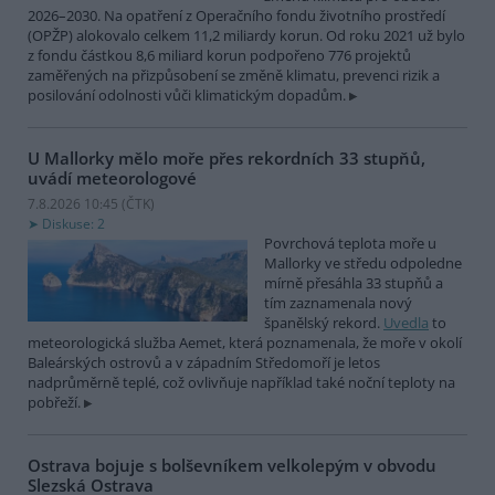
2026–2030. Na opatření z Operačního fondu životního prostředí
(OPŽP) alokovalo celkem 11,2 miliardy korun. Od roku 2021 už bylo
z fondu částkou 8,6 miliard korun podpořeno 776 projektů
zaměřených na přizpůsobení se změně klimatu, prevenci rizik a
posilování odolnosti vůči klimatickým dopadům.
U Mallorky mělo moře přes rekordních 33 stupňů,
uvádí meteorologové
7.8.2026 10:45 (
ČTK
)
Diskuse: 2
Povrchová teplota moře u
Mallorky ve středu odpoledne
mírně přesáhla 33 stupňů a
tím zaznamenala nový
španělský rekord.
Uvedla
to
meteorologická služba Aemet, která poznamenala, že moře v okolí
Baleárských ostrovů a v západním Středomoří je letos
nadprůměrně teplé, což ovlivňuje například také noční teploty na
pobřeží.
Ostrava bojuje s bolševníkem velkolepým v obvodu
Slezská Ostrava