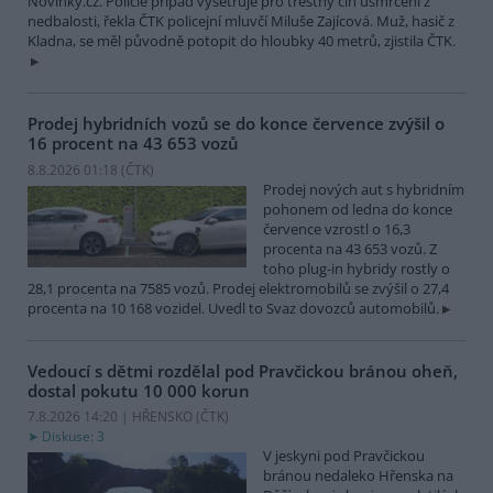
Novinky.cz. Policie případ vyšetřuje pro trestný čin usmrcení z
nedbalosti, řekla ČTK policejní mluvčí Miluše Zajícová. Muž, hasič z
Kladna, se měl původně potopit do hloubky 40 metrů, zjistila ČTK.
Prodej hybridních vozů se do konce července zvýšil o
16 procent na 43 653 vozů
8.8.2026 01:18 (
ČTK
)
Prodej nových aut s hybridním
pohonem od ledna do konce
července vzrostl o 16,3
procenta na 43 653 vozů. Z
toho plug-in hybridy rostly o
28,1 procenta na 7585 vozů. Prodej elektromobilů se zvýšil o 27,4
procenta na 10 168 vozidel. Uvedl to Svaz dovozců automobilů.
Vedoucí s dětmi rozdělal pod Pravčickou bránou oheň,
dostal pokutu 10 000 korun
7.8.2026 14:20 | HŘENSKO (
ČTK
)
Diskuse: 3
V jeskyni pod Pravčickou
bránou nedaleko Hřenska na