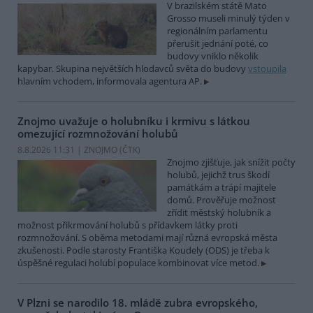
V brazilském státě Mato
Grosso museli minulý týden v
regionálním parlamentu
přerušit jednání poté, co
budovy vniklo několik
kapybar. Skupina největších hlodavců světa do budovy
vstoupila
hlavním vchodem, informovala agentura AP.
Znojmo uvažuje o holubníku i krmivu s látkou
omezující rozmnožování holubů
8.8.2026 11:31 | ZNOJMO (
ČTK
)
Znojmo zjišťuje, jak snížit počty
holubů, jejichž trus škodí
památkám a trápí majitele
domů. Prověřuje možnost
zřídit městský holubník a
možnost přikrmování holubů s přídavkem látky proti
rozmnožování. S oběma metodami mají různá evropská města
zkušenosti. Podle starosty Františka Koudely (ODS) je třeba k
úspěšné regulaci holubí populace kombinovat více metod.
V Plzni se narodilo 18. mládě zubra evropského,