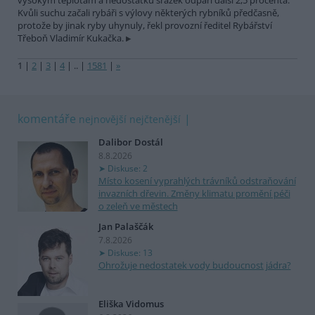
vysokým teplotám a nedostatku srážek odpaří další 2,5 procenta.
Kvůli suchu začali rybáři s výlovy některých rybníků předčasně,
protože by jinak ryby uhynuly, řekl provozní ředitel Rybářství
Třeboň Vladimír Kukačka.
1
|
2
|
3
|
4
|
..
|
1581
|
»
komentáře
nejnovější
nejčtenější
Dalibor Dostál
8.8.2026
Diskuse: 2
Místo kosení vyprahlých trávníků odstraňování
invazních dřevin. Změny klimatu promění péči
o zeleň ve městech
Jan Palaščák
7.8.2026
Diskuse: 13
Ohrožuje nedostatek vody budoucnost jádra?
Eliška Vidomus