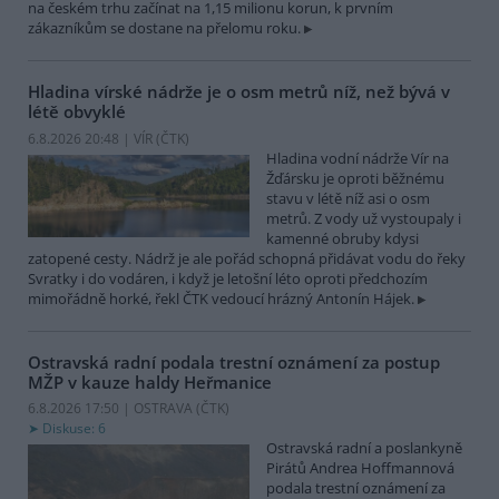
na českém trhu začínat na 1,15 milionu korun, k prvním
zákazníkům se dostane na přelomu roku.
Hladina vírské nádrže je o osm metrů níž, než bývá v
létě obvyklé
6.8.2026 20:48 | VÍR (
ČTK
)
Hladina vodní nádrže Vír na
Žďársku je oproti běžnému
stavu v létě níž asi o osm
metrů. Z vody už vystoupaly i
kamenné obruby kdysi
zatopené cesty. Nádrž je ale pořád schopná přidávat vodu do řeky
Svratky i do vodáren, i když je letošní léto oproti předchozím
mimořádně horké, řekl ČTK vedoucí hrázný Antonín Hájek.
Ostravská radní podala trestní oznámení za postup
MŽP v kauze haldy Heřmanice
6.8.2026 17:50 | OSTRAVA (
ČTK
)
Diskuse: 6
Ostravská radní a poslankyně
Pirátů Andrea Hoffmannová
podala trestní oznámení za