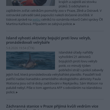
krajích a zajistili asi stovku
ptáků. S odchytem a
zajištěním zvířat celníkům pomohly zoo v Praze, Zlíně a Ostravě. V
ostravské zahradě také papoušci nalezli dočasné útočiště. V
tiskové zprávě na
webu
celníků to oznámila mluvčí Celní správy ČR
Martina Kaňková. Případem se zabývá policie.
Island vyhostí aktivisty bojující proti lovu velryb,
pronásledovali velrybáře
5.8.2026 19:54 (
ČTK
)
Islandské úřady nařídily
vyhoštění 21 aktivistů
bojujících proti lovu velryb
poté, co minulý týden
pobřežní stráž s policií zabavily
jejich loď, která pronásledovala velrybářské plavidlo. Pasažéři lodi
patřící nadaci kanadsko-amerického ekologického aktivisty Paula
Watsona jsou od té doby zadržováni v Reykjavíku. Sám Watson na
palubě nebyl. Píše o tom agentura AFP s odvoláním na islandskou
policii.
Záchranná stanice v Praze přijímá kvůli vedrům více