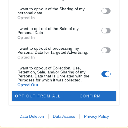
I want to opt-out of the Sharing of my
Veterináři v horku ošetřují více zvířat, ohrožení jsou psi
personal data.
se zploštělým čumákem
Opted In
6.8.2026 15:15 (
ČTK
)
Veterináři v současných
I want to opt-out of the Sale of my
Personal Data.
vedrech ošetřují více zvířat.
Opted In
Mezi nejrizikovější skupiny
podle nich patří plemena psů s
I want to opt-out of processing my
krátkou lebkou a zploštělým
Personal Data for Targeted Advertising.
čumákem, jako jsou například mopsi nebo buldočci, starší jedinci a
Opted In
zvířata se srdečním onemocněním. Jejich majitelé pro ně
vyhledávají veterinární ošetření nejčastěji kvůli přehřátí organismu,
I want to opt-out of Collection, Use,
dehydrataci nebo kolapsu. ČTK to sdělila viceprezidentka Komory
Retention, Sale, and/or Sharing of my
veterinárních lékařů ČR Kateřina Valdhans.
Personal Data that Is Unrelated with the
Purposes for which it was collected.
Opted Out
Do Prahy dorazili jezdci cyklistické štafety, míří na
konferenci o klimatu
OPT OUT FROM ALL
CONFIRM
6.8.2026 15:08 | PRAHA (
ČTK
)
Diskuse: 2
Do Prahy dnes dorazili jezdci
Data Deletion
Data Access
Privacy Policy
mezinárodní cyklistické štafety
COP Bike Ride. Účastníci