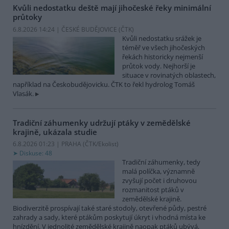
Kvůli nedostatku deště mají jihočeské řeky minimální
průtoky
6.8.2026 14:24 | ČESKÉ BUDĚJOVICE (
ČTK
)
Kvůli nedostatku srážek je
téměř ve všech jihočeských
řekách historicky nejmenší
průtok vody. Nejhorší je
situace v rovinatých oblastech,
například na Českobudějovicku. ČTK to řekl hydrolog Tomáš
Vlasák.
Tradiční záhumenky udržují ptáky v zemědělské
krajině, ukázala studie
6.8.2026 01:23 | PRAHA (
ČTK/Ekolist
)
Diskuse: 48
Tradiční záhumenky, tedy
malá políčka, významně
zvyšují počet i druhovou
rozmanitost ptáků v
zemědělské krajině.
Biodiverzitě prospívají také staré stodoly, otevřené půdy, pestré
zahrady a sady, které ptákům poskytují úkryt i vhodná místa ke
hnízdění. V jednolité zemědělské krajině naopak ptáků ubývá,