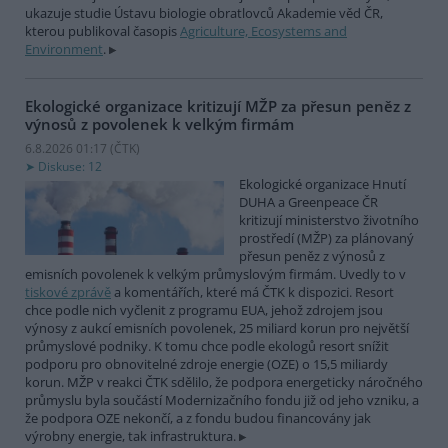
ukazuje studie Ústavu biologie obratlovců Akademie věd ČR,
kterou publikoval časopis
Agriculture, Ecosystems and
Environment
.
Ekologické organizace kritizují MŽP za přesun peněz z
výnosů z povolenek k velkým firmám
6.8.2026 01:17 (
ČTK
)
Diskuse: 12
Ekologické organizace Hnutí
DUHA a Greenpeace ČR
kritizují ministerstvo životního
prostředí (MŽP) za plánovaný
přesun peněz z výnosů z
emisních povolenek k velkým průmyslovým firmám. Uvedly to v
tiskové zprávě
a komentářích, které má ČTK k dispozici. Resort
chce podle nich vyčlenit z programu EUA, jehož zdrojem jsou
výnosy z aukcí emisních povolenek, 25 miliard korun pro největší
průmyslové podniky. K tomu chce podle ekologů resort snížit
podporu pro obnovitelné zdroje energie (OZE) o 15,5 miliardy
korun. MŽP v reakci ČTK sdělilo, že podpora energeticky náročného
průmyslu byla součástí Modernizačního fondu již od jeho vzniku, a
že podpora OZE nekončí, a z fondu budou financovány jak
výrobny energie, tak infrastruktura.