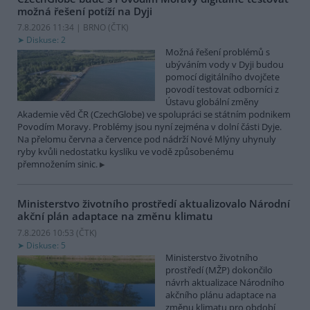
možná řešení potíží na Dyji
7.8.2026 11:34 | BRNO (
ČTK
)
Diskuse: 2
Možná řešení problémů s
ubýváním vody v Dyji budou
pomocí digitálního dvojčete
povodí testovat odborníci z
Ústavu globální změny
Akademie věd ČR (CzechGlobe) ve spolupráci se státním podnikem
Povodím Moravy. Problémy jsou nyní zejména v dolní části Dyje.
Na přelomu června a července pod nádrží Nové Mlýny uhynuly
ryby kvůli nedostatku kyslíku ve vodě způsobenému
přemnožením sinic.
Ministerstvo životního prostředí aktualizovalo Národní
akční plán adaptace na změnu klimatu
7.8.2026 10:53 (
ČTK
)
Diskuse: 5
Ministerstvo životního
prostředí (MŽP) dokončilo
návrh aktualizace Národního
akčního plánu adaptace na
změnu klimatu pro období