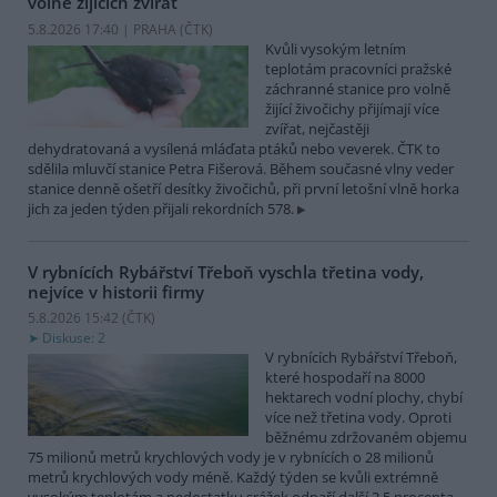
volně žijících zvířat
5.8.2026 17:40 | PRAHA (
ČTK
)
Kvůli vysokým letním
teplotám pracovníci pražské
záchranné stanice pro volně
žijící živočichy přijímají více
zvířat, nejčastěji
dehydratovaná a vysílená mláďata ptáků nebo veverek. ČTK to
sdělila mluvčí stanice Petra Fišerová. Během současné vlny veder
stanice denně ošetří desítky živočichů, při první letošní vlně horka
jich za jeden týden přijali rekordních 578.
V rybnících Rybářství Třeboň vyschla třetina vody,
nejvíce v historii firmy
5.8.2026 15:42 (
ČTK
)
Diskuse: 2
V rybnících Rybářství Třeboň,
které hospodaří na 8000
hektarech vodní plochy, chybí
více než třetina vody. Oproti
běžnému zdržovaném objemu
75 milionů metrů krychlových vody je v rybnících o 28 milionů
metrů krychlových vody méně. Každý týden se kvůli extrémně