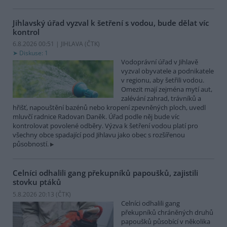
Jihlavský úřad vyzval k šetření s vodou, bude dělat víc
kontrol
6.8.2026 00:51 | JIHLAVA (
ČTK
)
Diskuse: 1
Vodoprávní úřad v Jihlavě
vyzval obyvatele a podnikatele
v regionu, aby šetřili vodou.
Omezit mají zejména mytí aut,
zalévání zahrad, trávníků a
hřišť, napouštění bazénů nebo kropení zpevněných ploch, uvedl
mluvčí radnice Radovan Daněk. Úřad podle něj bude víc
kontrolovat povolené odběry. Výzva k šetření vodou platí pro
všechny obce spadající pod Jihlavu jako obec s rozšířenou
působností.
Celníci odhalili gang překupníků papoušků, zajistili
stovku ptáků
5.8.2026 20:13 (
ČTK
)
Celníci odhalili gang
překupníků chráněných druhů
papoušků působící v několika