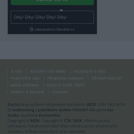
O NÁS
NOVINKY NA WEBU
INZERUJTE U NÁS
PODPOŘTE NÁS
PŘEBÍRÁNÍ OBSAHU
TIŠTĚNÝ EKOLIST
MAPA STRÁNEK
DEJTE O SOBĚ VĚDĚT
ZPRÁVY E-MAILEM
COOKIES
Ekolist.cz
je vydáván občanským sdružením
BEZK
. ISSN 1802-9019.
Za
webhosting
a
publikační systém TOOLKIT
děkujeme
Ecn
studiu
. Navštivte
Ecomonitor
.
Copyright ©
BEZK
. Copyright ©
ČTK
,
TASR
. Všechna práva
vyhrazena. Publikování nebo šíření obsahu je bez předchozího
souhlasu držitele autorských práv zakázáno.