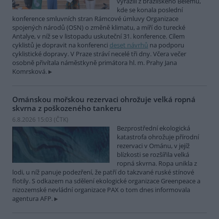
vyrazili z brazilského Belému,
kde se konala poslední
konference smluvních stran Rámcové úmluvy Organizace
spojených národů (OSN) o změně klimatu, a míří do turecké
Antalye, v níž se v listopadu uskuteční 31. konference. Cílem
cyklistů je dopravit na konferenci
deset návrhů
na podporu
cyklistické dopravy. V Praze stráví necelé tři dny. Včera večer
osobně přivítala náměstkyně primátora hl. m. Prahy Jana
Komrsková.
Ománskou mořskou rezervaci ohrožuje velká ropná
skvrna z poškozeného tankeru
6.8.2026 15:03 (
ČTK
)
Bezprostřední ekologická
katastrofa ohrožuje přírodní
rezervaci v Ománu, v jejíž
blízkosti se rozšířila velká
ropná skvrna. Ropa unikla z
lodi, u níž panuje podezření, že patří do takzvané ruské stínové
flotily. S odkazem na sdělení ekologické organizace Greenpeace a
nizozemské nevládní organizace PAX o tom dnes informovala
agentura AFP.