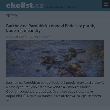
☰
/
zpravodajství
/
zprávy
Zprávy
Barchov na Pardubicku obnoví Podolský potok,
bude mít meandry
8.8.2026 18:53 | BARCHOV (
ČTK
)
Barchov na Pardubicku obnoví Podolský potok, který obcí protéká.
Nechá vybourat jeho betonové koryto a vytvoří meandry.
Opatření pomohou proti záplavám, místo bude sloužit také
odpočinku. ČTK to řekla starostka Iva Krebsová (za lepší Barchov).