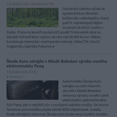
7.8.2026 01:09 | OSTRAVA (
ČTK
)
Ostravská radnice začala se
systematickou likvidací
bolševníku velkolepého, který
patří k nejnebezpečnějším
invazním druhům rostlin v
Česku. Práce na lesních pozemcích podél Trnkovecké ulice ve
Slezské Ostravě letos vyjdou na více než 66 000 korun. Město
kombinuje chemické i mechanické metody, řekla ČTK mluvčí
magistrátu Gabriela Pokorná.
Škoda Auto zahájila v Mladé Boleslavi výrobu nového
elektromobilu Peaq
7.8.2026 00:36 (
ČTK
)
Diskuse: 1
Automobilka Škoda Auto
zahájila ve svém hlavním
závodě v Mladé Boleslavi
sériovou výrobu nového plně
elektrického sedmimístného
SUV Peaq. Jde o největší vůz v současné nabídce značky. Do konce
července automobilka přijala téměř 8500 objednávek, uvedla.
Podle dřívějších informací Škoda Auto bude cena nového modelu