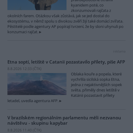
kyanidem poté, co
zkonzumovali rajčata z
okolních farem. Otázkou však zůstává, jak se jed dostal do
ekosystému, v němž spolu s divokou zvěří žijí také domácí zvířata.
Pěstitelé podle agentury AP popírají tvrzení, že by sloni uhynuli po
konzumaci rajčat.
reklama
Etna soptí, letiště v Catanii pozastavilo přílety, píše AFP
8.8.2026 12:33 (
ČTK
)
Oblaka kouře a popela, které
vychrlila sicilská sopka Etna,
jedna z nejaktivnějších sopek
světa, přiměly dnes letiště v
Katánii pozastavit přílety
letadel, uvedla agentura AFP.
V brazilském regionálním parlamentu měli nezvanou
návštěvu - skupinu kapybar
8.8.2026 11:40 (
ČTK
)