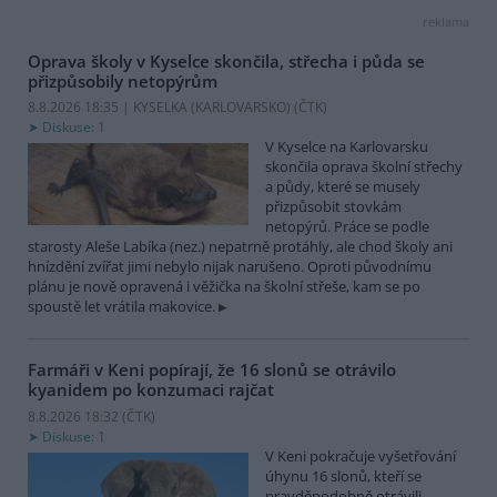
reklama
Oprava školy v Kyselce skončila, střecha i půda se
přizpůsobily netopýrům
8.8.2026 18:35 | KYSELKA (KARLOVARSKO) (
ČTK
)
Diskuse: 1
V Kyselce na Karlovarsku
skončila oprava školní střechy
a půdy, které se musely
přizpůsobit stovkám
netopýrů. Práce se podle
starosty Aleše Labíka (nez.) nepatrně protáhly, ale chod školy ani
hnízdění zvířat jimi nebylo nijak narušeno. Oproti původnímu
plánu je nově opravená i věžička na školní střeše, kam se po
spoustě let vrátila makovice.
Farmáři v Keni popírají, že 16 slonů se otrávilo
kyanidem po konzumaci rajčat
8.8.2026 18:32 (
ČTK
)
Diskuse: 1
V Keni pokračuje vyšetřování
úhynu 16 slonů, kteří se
pravděpodobně otrávili