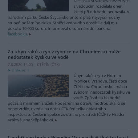
Děčínsku si skupina nezletilých
s vedoucím rozdělala oheň,
který při odchodu neuhasila. V
národním parku České Švýcarsko přitom platí nejvyšší možný
stupeň požárního rizika. Strážci vedoucího dostihli a dali mu
pokutu 10 000 korun. Informoval o tom národní park na
facebooku.
Za úhyn raků a ryb v rybníce na Chrudimsku může
nedostatek kyslíku ve vodě
7.8.2026 14:05 | CTĚTÍN (
ČTK
)
Diskuse: 1
Úhyn raků a ryb v Horním
rybníce u Vranova, části obce
Ctětín na Chrudimsku, má na
svědomí nedostatek kyslíku ve
vodě. Způsobilo ho horké
počasí s minimem srážek. Podezření na otravu modrou skalicí se
nepotvrdilo, uvedla na dotaz ČTK ředitelka oblastního
inspektorátu České inspekce životního prostředí (ČIŽP) v Hradci
Králové Jana Štěpánková.
CzechGlobe bude s Povodím Moravy digitálně testovat