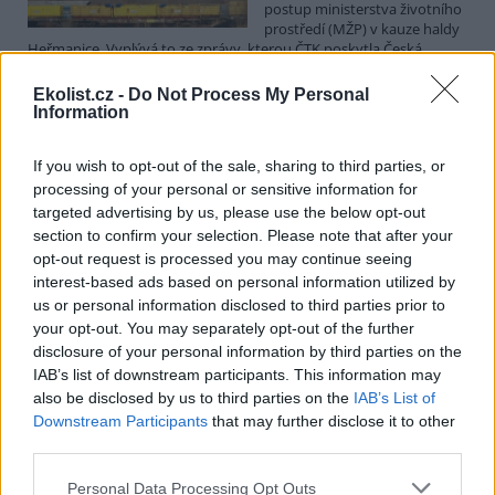
postup ministerstva životního
prostředí (MŽP) v kauze haldy
Heřmanice. Vyplývá to ze zprávy, kterou ČTK poskytla Česká
pirátská strana. Požaduje, aby policie prověřila okolnosti odebrání
případu České inspekci životního prostředí (ČIŽP) a zastavení řízení.
Ekolist.cz -
Do Not Process My Personal
Hoffmannová ČTK sdělila, že trestní oznámení podala proti dosud
Information
přesně nezjištěným osobám působícím na MŽP a ČIŽP, případně
dalším osobám, jejichž účast na popsaném postupu může být
If you wish to opt-out of the sale, sharing to third parties, or
zjištěna prověřováním. Stanovisko MŽP a ČIŽP ČTK shání.
processing of your personal or sensitive information for
targeted advertising by us, please use the below opt-out
Ředitelé odborů i mluvčí se z ČIŽP rozhodli odejít z
section to confirm your selection. Please note that after your
vlastní vůle, řekl Straka
opt-out request is processed you may continue seeing
6.8.2026 15:22 (
ČTK
)
interest-based ads based on personal information utilized by
Diskuse: 1
us or personal information disclosed to third parties prior to
Ředitel odboru vnitřních
your opt-out. You may separately opt-out of the further
služeb Matěj Mrlina, vedoucí
disclosure of your personal information by third parties on the
služebního úřadu Oldřich
IAB’s list of downstream participants. This information may
Jarolím a tisková mluvčí Miriam
Loužecká končí na České
also be disclosed by us to third parties on the
IAB’s List of
inspekci životního prostředí (ČIŽP) z vlastní iniciativy. Na dotaz ČTK
Downstream Participants
that may further disclose it to other
to napsal nový ředitel inspekce Pavel Straka (za Motoristy). O jejich
third parties.
plánovaných odchodech
informovaly
v pondělí Seznam Zprávy.
Podle něj tak končí dva z pěti ředitelů odborů na ČIŽP.
Personal Data Processing Opt Outs