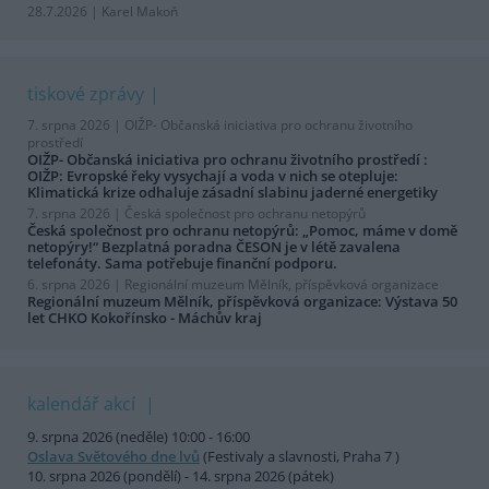
28.7.2026 | Karel Makoň
tiskové zprávy
7. srpna 2026 |
OIŽP- Občanská iniciativa pro ochranu životního
prostředí
OIŽP- Občanská iniciativa pro ochranu životního prostředí :
OIŽP: Evropské řeky vysychají a voda v nich se otepluje:
Klimatická krize odhaluje zásadní slabinu jaderné energetiky
7. srpna 2026 |
Česká společnost pro ochranu netopýrů
Česká společnost pro ochranu netopýrů: „Pomoc, máme v domě
netopýry!“ Bezplatná poradna ČESON je v létě zavalena
telefonáty. Sama potřebuje finanční podporu.
6. srpna 2026 |
Regionální muzeum Mělník, příspěvková organizace
Regionální muzeum Mělník, příspěvková organizace: Výstava 50
let CHKO Kokořínsko - Máchův kraj
kalendář akcí
9. srpna 2026 (neděle) 10:00 - 16:00
Oslava Světového dne lvů
(Festivaly a slavnosti, Praha 7 )
10. srpna 2026 (pondělí) - 14. srpna 2026 (pátek)