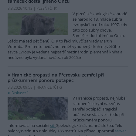
sameček dostal jméno Onzu
8.8.2026 10:13 | PLZEŇ (
ČTK
)
V plzeňské zoologické zahradě
se narodilo 18. mládě zubra
evropského od roku 1997, kdy
tato zoo zubry chová.
Sameček dostal jméno Onzu.
Stádo má teď pět členů. ČTK to řekl mluvčí zahrady Martin
Vobruba. Pro tento nedávno téměř vyhubený druh největšího
savce Evropy je vedena nejstarší mezinárodní plemenná kniha a
nedávno byla vydána nová za rok 2025.
V Hranické propasti na Přerovsku zemřel při
průzkumném ponoru potápěč
8.8.2026 09:58 | HRANICE (
ČTK
)
Diskuse: 1
V Hranické propasti, nejhlubší
zatopené jeskyni na světě,
zemřel potápěč. Tragická
událost se stala ve středu při
průzkumném ponoru,
informovala na sociální
síti
Speleologická záchranná služba. Tělo
bylo vyzvednuto z hloubky 186 metrů. Na případ upozornil
server