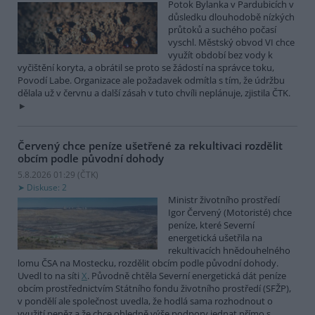
Potok Bylanka v Pardubicích v
důsledku dlouhodobě nízkých
průtoků a suchého počasí
vyschl. Městský obvod VI chce
využít období bez vody k
vyčištění koryta, a obrátil se proto se žádostí na správce toku,
Povodí Labe. Organizace ale požadavek odmítla s tím, že údržbu
dělala už v červnu a další zásah v tuto chvíli neplánuje, zjistila ČTK.
Červený chce peníze ušetřené za rekultivaci rozdělit
obcím podle původní dohody
5.8.2026 01:29 (
ČTK
)
Diskuse: 2
Ministr životního prostředí
Igor Červený (Motoristé) chce
peníze, které Severní
energetická ušetřila na
rekultivacích hnědouhelného
lomu ČSA na Mostecku, rozdělit obcím podle původní dohody.
Uvedl to na síti
X
. Původně chtěla Severní energetická dát peníze
obcím prostřednictvím Státního fondu životního prostředí (SFŽP),
v pondělí ale společnost uvedla, že hodlá sama rozhodnout o
využití peněz a že chce ohledně výše podpory jednat přímo s