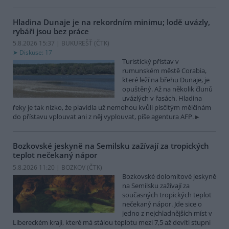
Hladina Dunaje je na rekordním minimu; lodě uvázly,
rybáři jsou bez práce
5.8.2026 15:37 | BUKUREŠŤ (
ČTK
)
Diskuse: 17
Turistický přístav v
rumunském městě Corabia,
které leží na břehu Dunaje, je
opuštěný. Až na několik člunů
uvázlých v řasách. Hladina
řeky je tak nízko, že plavidla už nemohou kvůli písčitým mělčinám
do přístavu vplouvat ani z něj vyplouvat, píše agentura AFP.
Bozkovské jeskyně na Semilsku zažívají za tropických
teplot nečekaný nápor
5.8.2026 11:20 | BOZKOV (
ČTK
)
Bozkovské dolomitové jeskyně
na Semilsku zažívají za
současných tropických teplot
nečekaný nápor. Jde sice o
jedno z nejchladnějších míst v
Libereckém kraji, které má stálou teplotu mezi 7,5 až devíti stupni