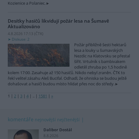
Kozienice a Polaniec.
Desítky hasičů likvidují požár lesa na Šumavě
Aktualizováno
4.8.2026 17:13 (
ČTK
)
Diskuse: 2
Požár přibližně šesti hektarů
lesa a louky u šumavských
Nezdic na Klatovsku se přestal
šířit. Vrtulník s bambivakem
odletěl zhruba po 1,5 hodině
kolem 17:00. Zasahuje až 150 hasičů. Nikdo nebyl zraněn. ČTK to
řekl velitel zásahu Aleš Bucifal. Odhadl, že ohniska se budou ještě
dohašovat a hasiči budou místo hlídat přes noc do středy.
1
|
2
|
3
|
4
|
..
|
1581
|
»
komentáře
nejnovější
nejčtenější
Dalibor Dostál
8.8.2026