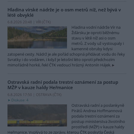
Hladina vírské nádrže je o osm metrů níž, než bývá v
létě obvyklé
6.8.2026 20:48 | VÍR (
ČTK
)
Hladina vodní nádrže Vír na
Žďársku je oproti běžnému
stavu v létě níž asi o osm
metrů. Z vody už vystoupaly i
kamenné obruby kdysi
zatopené cesty. Nádrž je ale pořád schopná přidávat vodu do řeky
Svratky i do vodáren, i když je letošní léto oproti předchozím
mimořádně horké, řekl ČTK vedoucí hrázný Antonín Hájek.
Ostravská radní podala trestní oznámení za postup
MŽP v kauze haldy Heřmanice
6.8.2026 17:50 | OSTRAVA (
ČTK
)
Diskuse: 4
Ostravská radní a poslankyně
Pirátů Andrea Hoffmannová
podala trestní oznámení za
postup ministerstva životního
prostředí (MŽP) v kauze haldy
Heřmanice. Vyplývá to ze zprávy, kterou ČTK poskytla Česká