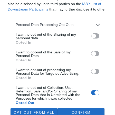
tiskové zprávě na
webu
celníků to oznámila mluvčí Celní správy ČR
also be disclosed by us to third parties on the
IAB’s List of
Martina Kaňková. Případem se zabývá policie.
Downstream Participants
that may further disclose it to other
third parties.
Island vyhostí aktivisty bojující proti lovu velryb,
Personal Data Processing Opt Outs
pronásledovali velrybáře
5.8.2026 19:54 (
ČTK
)
I want to opt-out of the Sharing of my
Islandské úřady nařídily
personal data.
vyhoštění 21 aktivistů
Opted In
bojujících proti lovu velryb
poté, co minulý týden
I want to opt-out of the Sale of my
pobřežní stráž s policií zabavily
Personal Data.
Opted In
jejich loď, která pronásledovala velrybářské plavidlo. Pasažéři lodi
patřící nadaci kanadsko-amerického ekologického aktivisty Paula
Watsona jsou od té doby zadržováni v Reykjavíku. Sám Watson na
I want to opt-out of processing my
Personal Data for Targeted Advertising.
palubě nebyl. Píše o tom agentura AFP s odvoláním na islandskou
Opted In
policii.
I want to opt-out of Collection, Use,
Retention, Sale, and/or Sharing of my
Záchranná stanice v Praze přijímá kvůli vedrům více
Personal Data that Is Unrelated with the
volně žijících zvířat
Purposes for which it was collected.
Opted Out
5.8.2026 17:40 | PRAHA (
ČTK
)
Kvůli vysokým letním
OPT OUT FROM ALL
CONFIRM
teplotám pracovníci pražské