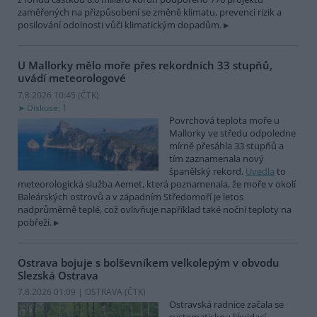
zaměřených na přizpůsobení se změně klimatu, prevenci rizik a
posilování odolnosti vůči klimatickým dopadům.
U Mallorky mělo moře přes rekordních 33 stupňů,
uvádí meteorologové
7.8.2026 10:45 (
ČTK
)
Diskuse: 1
Povrchová teplota moře u
Mallorky ve středu odpoledne
mírně přesáhla 33 stupňů a
tím zaznamenala nový
španělský rekord.
Uvedla
to
meteorologická služba Aemet, která poznamenala, že moře v okolí
Baleárských ostrovů a v západním Středomoří je letos
nadprůměrně teplé, což ovlivňuje například také noční teploty na
pobřeží.
Ostrava bojuje s bolševníkem velkolepým v obvodu
Slezská Ostrava
7.8.2026 01:09 | OSTRAVA (
ČTK
)
Ostravská radnice začala se