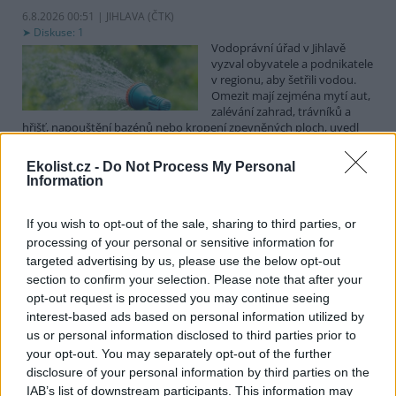
6.8.2026 00:51 | JIHLAVA (
ČTK
)
Diskuse: 1
Vodoprávní úřad v Jihlavě
vyzval obyvatele a podnikatele
v regionu, aby šetřili vodou.
Omezit mají zejména mytí aut,
zalévání zahrad, trávníků a
hřišť, napouštění bazénů nebo kropení zpevněných ploch, uvedl
mluvčí radnice Radovan Daněk. Úřad podle něj bude víc
kontrolovat povolené odběry. Výzva k šetření vodou platí pro
Ekolist.cz -
Do Not Process My Personal
všechny obce spadající pod Jihlavu jako obec s rozšířenou
Information
působností.
If you wish to opt-out of the sale, sharing to third parties, or
Celníci odhalili gang překupníků papoušků, zajistili
processing of your personal or sensitive information for
stovku ptáků
targeted advertising by us, please use the below opt-out
5.8.2026 20:13 (
ČTK
)
section to confirm your selection. Please note that after your
Celníci odhalili gang
opt-out request is processed you may continue seeing
překupníků chráněných druhů
interest-based ads based on personal information utilized by
papoušků působící v několika
us or personal information disclosed to third parties prior to
krajích a zajistili asi stovku
your opt-out. You may separately opt-out of the further
ptáků. S odchytem a
disclosure of your personal information by third parties on the
zajištěním zvířat celníkům pomohly zoo v Praze, Zlíně a Ostravě. V
ostravské zahradě také papoušci nalezli dočasné útočiště. V
IAB’s list of downstream participants. This information may