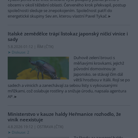
obcemi v okolí těžební oblasti. Červeného krok překvapil, postup
společnosti sleduje se znepokojením. Společnost patří do
energetické skupiny Sev.en, kterou vlastní Pavel Tykač.
Italské zemědělce trápí listokaz japonský ničící vinice i
sady
5.8.2026 01:12 | ŘÍM (
ČTK
)
Diskuse: 2
Duhově zelení brouci s
měňavými krovkami, jejichž
původní domovinou je
Japonsko, se stávají čím dál
větší hrozbou v Itálii. Rojí se po
sadech a vinicích a zanechávají za sebou listy s vykousanými
mřížkami, což oslabuje rostliny a snižuje úrodu, napsala agentura
AP.
Ministerstvo v kauze haldy Heřmanice rozhodlo, že
viník neexistuje
4.8.2026 19:12 | OSTRAVA (
ČTK
)
Diskuse: 2
Za škodu za zavezení haldy