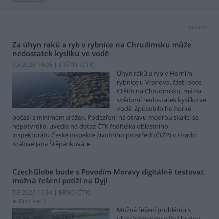
reklama
Za úhyn raků a ryb v rybníce na Chrudimsku může
nedostatek kyslíku ve vodě
7.8.2026 14:05 | CTĚTÍN (
ČTK
)
Úhyn raků a ryb v Horním
rybníce u Vranova, části obce
Ctětín na Chrudimsku, má na
svědomí nedostatek kyslíku ve
vodě. Způsobilo ho horké
počasí s minimem srážek. Podezření na otravu modrou skalicí se
nepotvrdilo, uvedla na dotaz ČTK ředitelka oblastního
inspektorátu České inspekce životního prostředí (ČIŽP) v Hradci
Králové Jana Štěpánková.
CzechGlobe bude s Povodím Moravy digitálně testovat
možná řešení potíží na Dyji
7.8.2026 11:34 | BRNO (
ČTK
)
Diskuse: 2
Možná řešení problémů s
ubýváním vody v Dyji budou