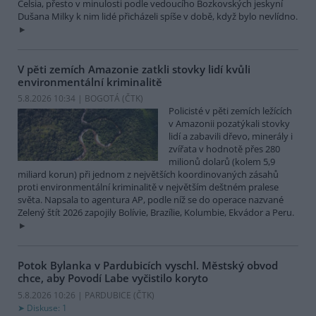
Celsia, přesto v minulosti podle vedoucího Bozkovských jeskyní
Dušana Milky k nim lidé přicházeli spíše v době, když bylo nevlídno.
V pěti zemích Amazonie zatkli stovky lidí kvůli
environmentální kriminalitě
5.8.2026 10:34 | BOGOTÁ (
ČTK
)
Policisté v pěti zemích ležících
v Amazonii pozatýkali stovky
lidí a zabavili dřevo, minerály i
zvířata v hodnotě přes 280
milionů dolarů (kolem 5,9
miliard korun) při jednom z největších koordinovaných zásahů
proti environmentální kriminalitě v největším deštném pralese
světa. Napsala to agentura AP, podle níž se do operace nazvané
Zelený štít 2026 zapojily Bolívie, Brazílie, Kolumbie, Ekvádor a Peru.
Potok Bylanka v Pardubicích vyschl. Městský obvod
chce, aby Povodí Labe vyčistilo koryto
5.8.2026 10:26 | PARDUBICE (
ČTK
)
Diskuse: 1