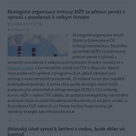
Ekologické organizace kritizují MŽP za přesun peněz z
výnosů z povolenek k velkým firmám
6.8.2026 01:17 (
ČTK
)
Diskuse: 9
Ekologické organizace Hnutí
DUHA a Greenpeace ČR
kritizují ministerstvo životního
prostředí (MŽP) za plánovaný
přesun peněz z výnosů z
emisních povolenek k velkým průmyslovým firmám. Uvedly to v
tiskové zprávě
a komentářích, které má ČTK k dispozici. Resort
chce podle nich vyčlenit z programu EUA, jehož zdrojem jsou
výnosy z aukcí emisních povolenek, 25 miliard korun pro největší
průmyslové podniky. K tomu chce podle ekologů resort snížit
podporu pro obnovitelné zdroje energie (OZE) o 15,5 miliardy
korun. MŽP v reakci ČTK sdělilo, že podpora energeticky náročného
průmyslu byla součástí Modernizačního fondu již od jeho vzniku, a
že podpora OZE nekončí, a z fondu budou financovány jak
výrobny energie, tak infrastruktura.
Jihlavský úřad vyzval k šetření s vodou, bude dělat víc
kontrol