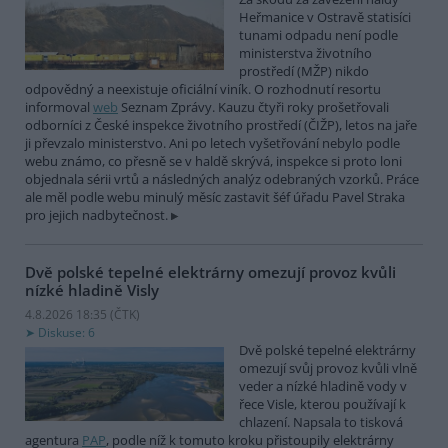
Heřmanice v Ostravě statisíci
tunami odpadu není podle
ministerstva životního
prostředí (MŽP) nikdo
odpovědný a neexistuje oficiální viník. O rozhodnutí resortu
informoval
web
Seznam Zprávy. Kauzu čtyři roky prošetřovali
odborníci z České inspekce životního prostředí (ČIŽP), letos na jaře
ji převzalo ministerstvo. Ani po letech vyšetřování nebylo podle
webu známo, co přesně se v haldě skrývá, inspekce si proto loni
objednala sérii vrtů a následných analýz odebraných vzorků. Práce
ale měl podle webu minulý měsíc zastavit šéf úřadu Pavel Straka
pro jejich nadbytečnost.
Dvě polské tepelné elektrárny omezují provoz kvůli
nízké hladině Visly
4.8.2026 18:35 (
ČTK
)
Diskuse: 6
Dvě polské tepelné elektrárny
omezují svůj provoz kvůli vlně
veder a nízké hladině vody v
řece Visle, kterou používají k
chlazení. Napsala to tisková
agentura
PAP
, podle níž k tomuto kroku přistoupily elektrárny