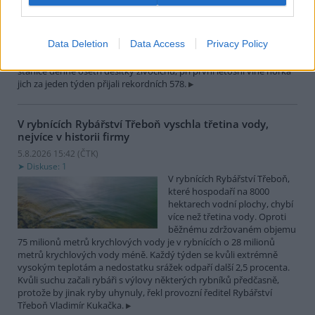
záchranné stanice pro volně
žijící živočichy přijímají více
zvířat, nejčastěji
Data Deletion
Data Access
Privacy Policy
dehydratovaná a vysílená mláďata ptáků nebo veverek. ČTK to
sdělila mluvčí stanice Petra Fišerová. Během současné vlny veder
stanice denně ošetří desítky živočichů, při první letošní vlně horka
jich za jeden týden přijali rekordních 578.
V rybnících Rybářství Třeboň vyschla třetina vody,
nejvíce v historii firmy
5.8.2026 15:42 (
ČTK
)
Diskuse: 1
V rybnících Rybářství Třeboň,
které hospodaří na 8000
hektarech vodní plochy, chybí
více než třetina vody. Oproti
běžnému zdržovaném objemu
75 milionů metrů krychlových vody je v rybnících o 28 milionů
metrů krychlových vody méně. Každý týden se kvůli extrémně
vysokým teplotám a nedostatku srážek odpaří další 2,5 procenta.
Kvůli suchu začali rybáři s výlovy některých rybníků předčasně,
protože by jinak ryby uhynuly, řekl provozní ředitel Rybářství
Třeboň Vladimír Kukačka.