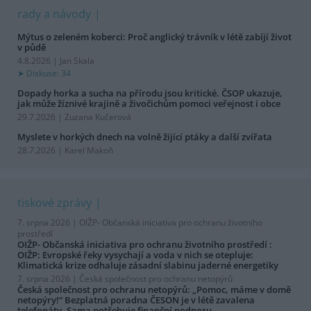
rady a návody
Mýtus o zeleném koberci: Proč anglický trávník v létě zabíjí život
v půdě
4.8.2026 | Jan Skala
Diskuse: 34
Dopady horka a sucha na přírodu jsou kritické. ČSOP ukazuje,
jak může žíznivé krajině a živočichům pomoci veřejnost i obce
29.7.2026 | Zuzana Kučerová
Myslete v horkých dnech na volně žijící ptáky a další zvířata
28.7.2026 | Karel Makoň
tiskové zprávy
7. srpna 2026 |
OIŽP- Občanská iniciativa pro ochranu životního
prostředí
OIŽP- Občanská iniciativa pro ochranu životního prostředí :
OIŽP: Evropské řeky vysychají a voda v nich se otepluje:
Klimatická krize odhaluje zásadní slabinu jaderné energetiky
7. srpna 2026 |
Česká společnost pro ochranu netopýrů
Česká společnost pro ochranu netopýrů: „Pomoc, máme v domě
netopýry!“ Bezplatná poradna ČESON je v létě zavalena
telefonáty. Sama potřebuje finanční podporu.