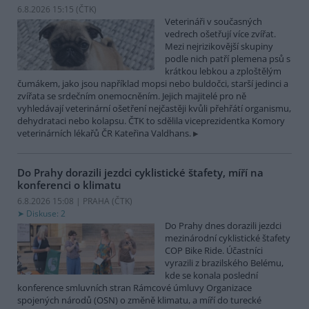
6.8.2026 15:15 (
ČTK
)
Veterináři v současných
vedrech ošetřují více zvířat.
Mezi nejrizikovější skupiny
podle nich patří plemena psů s
krátkou lebkou a zploštělým
čumákem, jako jsou například mopsi nebo buldočci, starší jedinci a
zvířata se srdečním onemocněním. Jejich majitelé pro ně
vyhledávají veterinární ošetření nejčastěji kvůli přehřátí organismu,
dehydrataci nebo kolapsu. ČTK to sdělila viceprezidentka Komory
veterinárních lékařů ČR Kateřina Valdhans.
Do Prahy dorazili jezdci cyklistické štafety, míří na
konferenci o klimatu
6.8.2026 15:08 | PRAHA (
ČTK
)
Diskuse: 2
Do Prahy dnes dorazili jezdci
mezinárodní cyklistické štafety
COP Bike Ride. Účastníci
vyrazili z brazilského Belému,
kde se konala poslední
konference smluvních stran Rámcové úmluvy Organizace
spojených národů (OSN) o změně klimatu, a míří do turecké