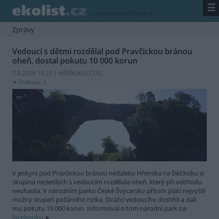
☰
/
zpravodajství
/
zprávy
Zprávy
Vedoucí s dětmi rozdělal pod Pravčickou bránou
oheň, dostal pokutu 10 000 korun
7.8.2026 14:20 | HŘENSKO (
ČTK
)
Diskuse: 2
V jeskyni pod Pravčickou bránou nedaleko Hřenska na Děčínsku si
skupina nezletilých s vedoucím rozdělala oheň, který při odchodu
neuhasila. V národním parku České Švýcarsko přitom platí nejvyšší
možný stupeň požárního rizika. Strážci vedoucího dostihli a dali
mu pokutu 10 000 korun. Informoval o tom národní park na
facebooku.