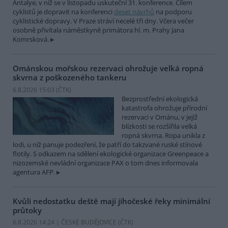
Antalye, v níž se v listopadu uskuteční 31. konference. Cílem
cyklistů je dopravit na konferenci
deset návrhů
na podporu
cyklistické dopravy. V Praze stráví necelé tři dny. Včera večer
osobně přivítala náměstkyně primátora hl. m. Prahy Jana
Komrsková.
Ománskou mořskou rezervaci ohrožuje velká ropná
skvrna z poškozeného tankeru
6.8.2026 15:03 (
ČTK
)
Bezprostřední ekologická
katastrofa ohrožuje přírodní
rezervaci v Ománu, v jejíž
blízkosti se rozšířila velká
ropná skvrna. Ropa unikla z
lodi, u níž panuje podezření, že patří do takzvané ruské stínové
flotily. S odkazem na sdělení ekologické organizace Greenpeace a
nizozemské nevládní organizace PAX o tom dnes informovala
agentura AFP.
Kvůli nedostatku deště mají jihočeské řeky minimální
průtoky
6.8.2026 14:24 | ČESKÉ BUDĚJOVICE (
ČTK
)