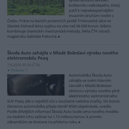
systematickou likvidací
bolševníku velkolepého, který
patří k nejnebezpečnějším
invazním druhům rostlin v
Česku. Práce na lesních pozemcích podél Trnkovecké ulice ve
Slezské Ostravě letos vyjdou na více než 66 000 korun. Město
kombinuje chemické i mechanické metody, řekla ČTK mluvčí
magistrátu Gabriela Pokorná.
Škoda Auto zahájila v Mladé Boleslavi výrobu nového
elektromobilu Peaq
7.8.2026 00:36 (
ČTK
)
Diskuse: 1
Automobilka Škoda Auto
zahájila ve svém hlavním
závodě v Mladé Boleslavi
sériovou výrobu nového plně
elektrického sedmimístného
SUV Peaq. Jde o největší vůz v současné nabídce značky. Do konce
července automobilka přijala téměř 8500 objednávek, uvedla.
Podle dřívějších informací Škoda Auto bude cena nového modelu
na českém trhu začínat na 1,15 milionu korun, k prvním
zákazníkům se dostane na přelomu roku.