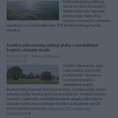
Kvůli nedostatku srážek je
téměř ve všech jihočeských
řekách historicky nejmenší
průtok vody. Nejhorší je
situace v rovinatých oblastech,
například na Českobudějovicku. ČTK to řekl hydrolog Tomáš
Vlasák.
Tradiční záhumenky udržují ptáky v zemědělské
krajině, ukázala studie
6.8.2026 01:23 | PRAHA (
ČTK/Ekolist
)
Diskuse: 26
Tradiční záhumenky, tedy
malá políčka, významně
zvyšují počet i druhovou
rozmanitost ptáků v
zemědělské krajině.
Biodiverzitě prospívají také staré stodoly, otevřené půdy, pestré
zahrady a sady, které ptákům poskytují úkryt i vhodná místa ke
hnízdění. V jednolité zemědělské krajině naopak ptáků ubývá,
ukazuje studie Ústavu biologie obratlovců Akademie věd ČR,
kterou publikoval časopis
Agriculture, Ecosystems and
Environment
.