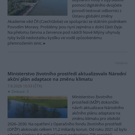
pomocí digitálního dvojčete
povodí testovat odborníci z
Ústavu globální změny
Akademie věd ČR (CzechGlobe) ve spolupráci se státním podnikem
Povodím Moravy. Problémy jsou nyní zejména v dolní části Dyje.
Na přelomu června a července pod nádrží Nové Mlýny uhynuly
ryby kvůli nedostatku kyslíku ve vodě způsobenému
přemnožením sinic.
reklama
Ministerstvo životního prostředí aktualizovalo Národní
akční plán adaptace na změnu klimatu
7.8.2026 10:53 (
ČTK
)
Diskuse: 3
Ministerstvo životního
prostředí (MŽP) dokončilo
návrh aktualizace Národního
akčního plánu adaptace na
změnu klimatu pro období
2026–2030. Na opatření z Operačního fondu životního prostředí
(OPŽP) alokovalo celkem 11,2 miliardy korun. Od roku 2021 už bylo
z fondu částkou 8,6 miliard korun podpořeno 776 projektů