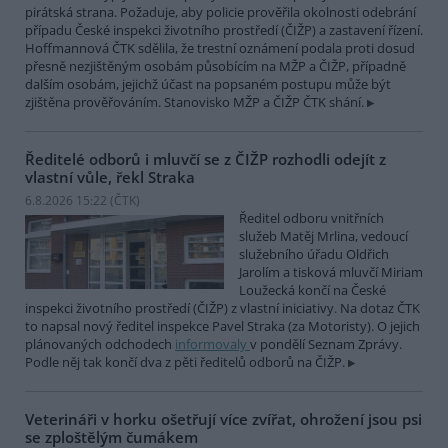
pirátská strana. Požaduje, aby policie prověřila okolnosti odebrání
případu České inspekci životního prostředí (ČIŽP) a zastavení řízení.
Hoffmannová ČTK sdělila, že trestní oznámení podala proti dosud
přesně nezjištěným osobám působícím na MŽP a ČIŽP, případně
dalším osobám, jejichž účast na popsaném postupu může být
zjištěna prověřováním. Stanovisko MŽP a ČIŽP ČTK shání.
Ředitelé odborů i mluvčí se z ČIŽP rozhodli odejít z
vlastní vůle, řekl Straka
6.8.2026 15:22 (
ČTK
)
Ředitel odboru vnitřních
služeb Matěj Mrlina, vedoucí
služebního úřadu Oldřich
Jarolím a tisková mluvčí Miriam
Loužecká končí na České
inspekci životního prostředí (ČIŽP) z vlastní iniciativy. Na dotaz ČTK
to napsal nový ředitel inspekce Pavel Straka (za Motoristy). O jejich
plánovaných odchodech
informovaly
v pondělí Seznam Zprávy.
Podle něj tak končí dva z pěti ředitelů odborů na ČIŽP.
Veterináři v horku ošetřují více zvířat, ohrožení jsou psi
se zploštělým čumákem